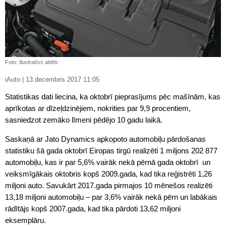
Foto: Ilustratīvs attēls
iAuto | 13.decembris 2017 11:05
Statistikas dati liecina, ka oktobrī pieprasījums pēc mašīnām, kas
aprīkotas ar dīzeļdzinējiem, nokrities par 9,9 procentiem,
sasniedzot zemāko līmeni pēdējo 10 gadu laikā.
Saskaņā ar Jato Dynamics apkopoto automobiļu pārdošanas
statistiku šā gada oktobrī Eiropas tirgū realizēti 1 miljons 202 877
automobiļu, kas ir par 5,6% vairāk nekā pērnā gada oktobrī un
veiksmīgākais oktobris kopš 2009.gada, kad tika reģistrēti 1,26
miljoni auto. Savukārt 2017.gada pirmajos 10 mēnešos realizēti
13,18 miljoni automobiļu – par 3,6% vairāk nekā pērn un labākais
rādītājs kopš 2007.gada, kad tika pārdoti 13,62 miljoni
eksemplāru.