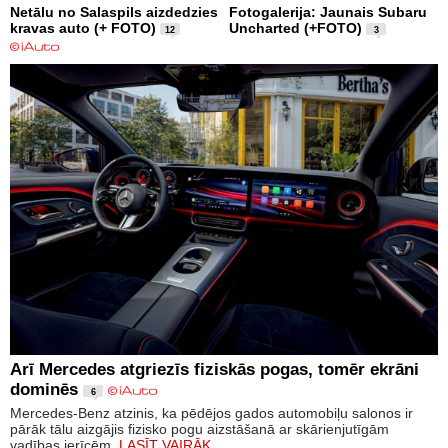
Netālu no Salaspils aizdedzies
Fotogalerija: Jaunais Subaru
kravas auto (+ FOTO)
Uncharted (+FOTO)
12
3
Arī Mercedes atgriezīs fiziskās pogas, tomēr ekrāni
dominēs
6
Mercedes-Benz atzinis, ka pēdējos gados automobiļu salonos ir
pārāk tālu aizgājis fizisko pogu aizstāšanā ar skārienjutīgām
vadības ierīcēm.
LASĪT VAIRĀK