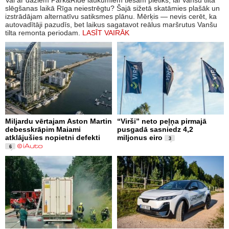
Vai ar dažiem Park&Ride laukumiem tiešām pietiks, lai Vanšu tilta
slēgšanas laikā Rīga neiestrēgtu? Šajā sižetā skatāmies plašāk un
izstrādājam alternatīvu satiksmes plānu. Mērķis — nevis cerēt, ka
autovadītāji pazudīs, bet laikus sagatavot reālus maršrutus Vanšu
tilta remonta periodam.
LASĪT VAIRĀK
Miljardu vērtajam Aston Martin
“Virši” neto peļņa pirmajā
debesskrāpim Maiami
pusgadā sasniedz 4,2
atklājušies nopietni defekti
miljonus eiro
3
6