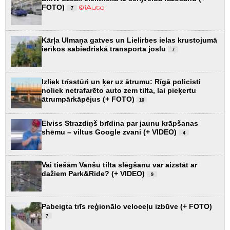
FOTO)
7
Kārļa Ulmaņa gatves un Lielirbes ielas krustojumā
ierīkos sabiedriskā transporta joslu
7
Izliek trīsstūri un ķer uz ātrumu: Rīgā policisti
noliek netrafarēto auto zem tilta, lai pieķertu
ātrumpārkāpējus (+ FOTO)
10
Elviss Strazdiņš brīdina par jaunu krāpšanas
shēmu – viltus Google zvani (+ VIDEO)
4
Vai tiešām Vanšu tilta slēgšanu var aizstāt ar
dažiem Park&Ride? (+ VIDEO)
9
Pabeigta trīs reģionālo veloceļu izbūve (+ FOTO)
7