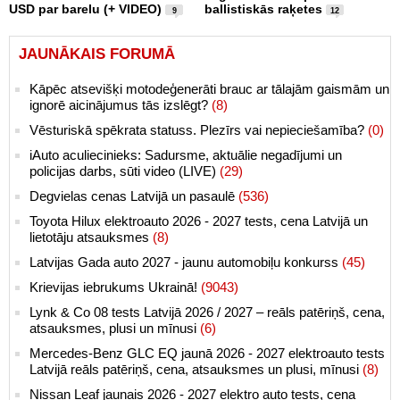
USD par barelu (+ VIDEO)
ballistiskās raķetes
9
12
JAUNĀKAIS FORUMĀ
Kāpēc atsevišķi motodeģenerāti brauc ar tālajām gaismām un
ignorē aicinājumus tās izslēgt?
(8)
Vēsturiskā spēkrata statuss. Plezīrs vai nepieciešamība?
(0)
iAuto aculiecinieks: Sadursme, aktuālie negadījumi un
policijas darbs, sūti video (LIVE)
(29)
Degvielas cenas Latvijā un pasaulē
(536)
Toyota Hilux elektroauto 2026 - 2027 tests, cena Latvijā un
lietotāju atsauksmes
(8)
Latvijas Gada auto 2027 - jaunu automobiļu konkurss
(45)
Krievijas iebrukums Ukrainā!
(9043)
Lynk & Co 08 tests Latvijā 2026 / 2027 – reāls patēriņš, cena,
atsauksmes, plusi un mīnusi
(6)
Mercedes-Benz GLC EQ jaunā 2026 - 2027 elektroauto tests
Latvijā reāls patēriņš, cena, atsauksmes un plusi, mīnusi
(8)
Nissan Leaf jaunais 2026 - 2027 elektro auto tests, cena