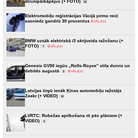
ātrumpārkāpējus (+ FOTO)
10
Elektromobiļu reģistrācijas Vācijā pirmo reizi
sasniedz gandrīz 30 procentus
BMW uzsāk elektriskā i3 sērijveida ražošanu (+
FOTO)
7
Genesis GV90 iegūs „Rolls-Royce” stila durvis un
debitēs augustā
5
Latvijas tirgū ienāk Ķīnas automobiļu ražotājs
Zeekr (+ VIDEO)
10
LVRTC: Robežas aprīkošana rit pēc plāniem (+
VIDEO)
2