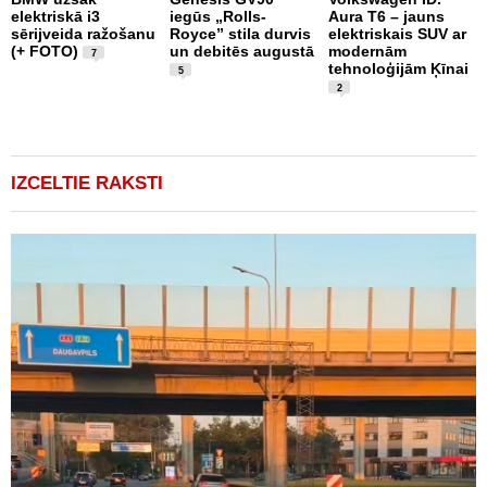
M
elektriskā i3
iegūs „Rolls-
Aura T6 – jauns
A
sērijveida ražošanu
Royce” stila durvis
elektriskais SUV ar
d
(+ FOTO)
un debitēs augustā
modernām
M
7
tehnoloģijām Ķīnai
n
5
2
IZCELTIE RAKSTI