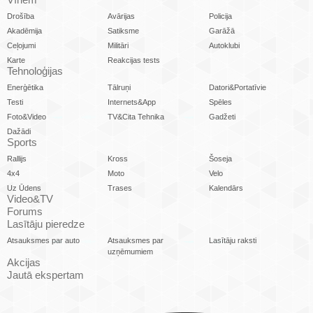
Drošība
Avārijas
Policija
Akadēmija
Satiksme
Garāžā
Ceļojumi
Militāri
Autoklubi
Karte
Reakcijas tests
Tehnoloģijas
Enerģētika
Tālruņi
Datori&Portatīvie
Testi
Internets&App
Spēles
Foto&Video
TV&Cita Tehnika
Gadžeti
Dažādi
Sports
Rallijs
Kross
Šoseja
4x4
Moto
Velo
Uz Ūdens
Trases
Kalendārs
Video&TV
Forums
Lasītāju pieredze
Atsauksmes par auto
Atsauksmes par
Lasītāju raksti
uzņēmumiem
Akcijas
Jautā ekspertam