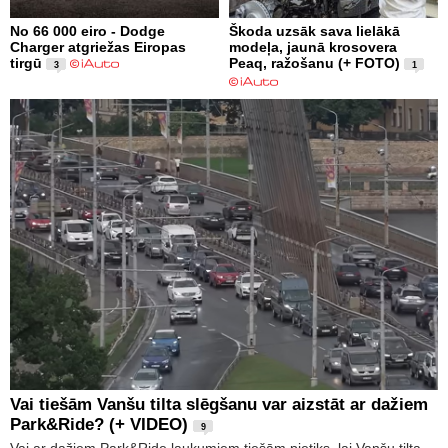
No 66 000 eiro - Dodge
Škoda uzsāk sava lielākā
Charger atgriežas Eiropas
modeļa, jaunā krosovera
tirgū
Peaq, ražošanu (+ FOTO)
3
1
Vai tiešām Vanšu tilta slēgšanu var aizstāt ar dažiem
Park&Ride? (+ VIDEO)
9