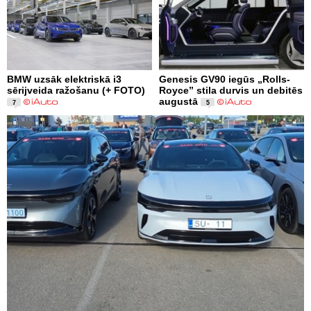
BMW uzsāk elektriskā i3
Genesis GV90 iegūs „Rolls-
sērijveida ražošanu (+ FOTO)
Royce” stila durvis un debitēs
augustā
7
5