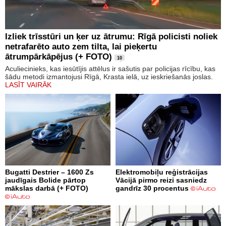
Izliek trīsstūri un ķer uz ātrumu: Rīgā policisti noliek
netrafarēto auto zem tilta, lai pieķertu
ātrumpārkāpējus (+ FOTO)
10
Aculiecinieks, kas iesūtījis attēlus ir sašutis par policijas rīcību, kas
šādu metodi izmantojusi Rīgā, Krasta ielā, uz ieskriešanās joslas.
LASĪT VAIRĀK
Bugatti Destrier – 1600 Zs
Elektromobiļu reģistrācijas
jaudīgais Bolide pārtop
Vācijā pirmo reizi sasniedz
mākslas darbā (+ FOTO)
gandrīz 30 procentus