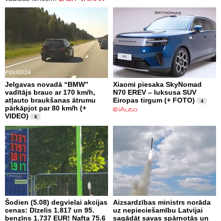
Jelgavas novadā “BMW”
Xiaomi piesaka SkyNomad
vadītājs brauc ar 170 km/h,
N70 EREV – luksusa SUV
atļauto braukšanas ātrumu
Eiropas tirgum (+ FOTO)
4
pārkāpjot par 80 km/h (+
VIDEO)
6
Šodien (5.08) degvielai akcijas
Aizsardzības ministrs norāda
cenas: Dīzelis 1.817 un 95.
uz nepieciešamību Latvijai
benzīns 1.737 EUR! Nafta 75.6
sagādāt savas spārnotās un