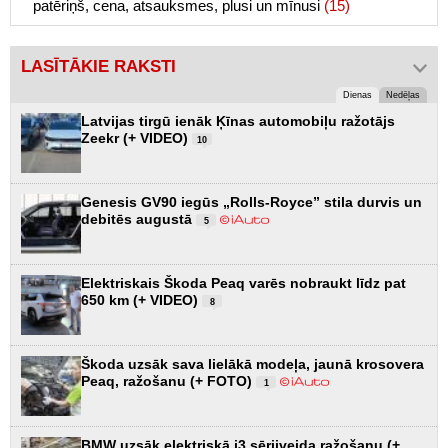
patēriņš, cena, atsauksmes, plusi un mīnusi
(15)
LASĪTĀKIE RAKSTI
Dienas
Nedēļas
Latvijas tirgū ienāk Ķīnas automobiļu ražotājs
Zeekr (+ VIDEO)
10
Genesis GV90 iegūs „Rolls-Royce” stila durvis un
debitēs augustā
5
Elektriskais Škoda Peaq varēs nobraukt līdz pat
650 km (+ VIDEO)
8
Škoda uzsāk sava lielākā modeļa, jaunā krosovera
Peaq, ražošanu (+ FOTO)
1
BMW uzsāk elektriskā i3 sērijveida ražošanu (+