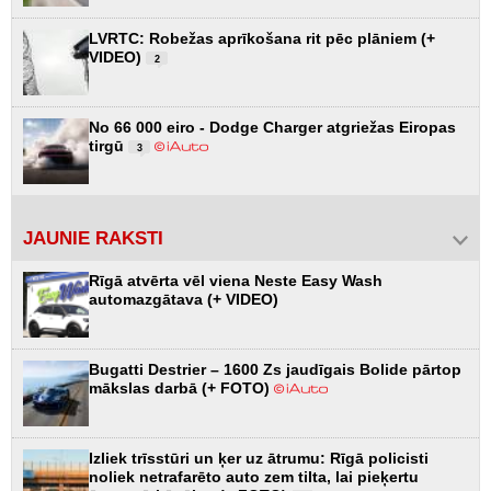
LVRTC: Robežas aprīkošana rit pēc plāniem (+
VIDEO)
2
No 66 000 eiro - Dodge Charger atgriežas Eiropas
tirgū
3
JAUNIE RAKSTI
Rīgā atvērta vēl viena Neste Easy Wash
automazgātava (+ VIDEO)
Bugatti Destrier – 1600 Zs jaudīgais Bolide pārtop
mākslas darbā (+ FOTO)
Izliek trīsstūri un ķer uz ātrumu: Rīgā policisti
noliek netrafarēto auto zem tilta, lai pieķertu