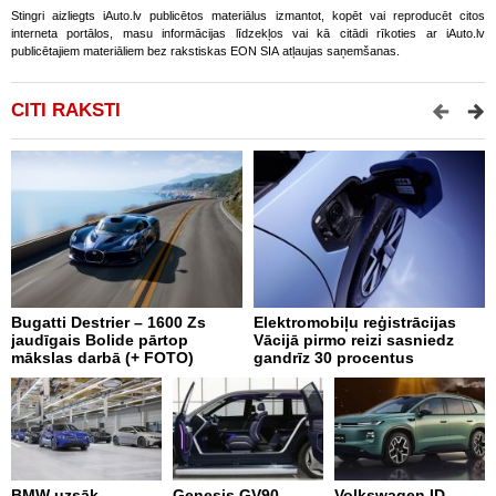
Stingri aizliegts iAuto.lv publicētos materiālus izmantot, kopēt vai reproducēt citos
interneta portālos, masu informācijas līdzekļos vai kā citādi rīkoties ar iAuto.lv
publicētajiem materiāliem bez rakstiskas EON SIA atļaujas saņemšanas.
CITI RAKSTI
Bugatti Destrier – 1600 Zs
Elektromobiļu reģistrācijas
N
jaudīgais Bolide pārtop
Vācijā pirmo reizi sasniedz
C
mākslas darbā (+ FOTO)
gandrīz 30 procentus
t
BMW uzsāk
Genesis GV90
Volkswagen ID.