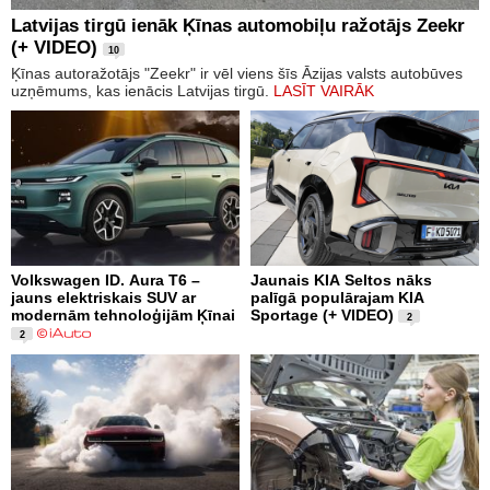
Latvijas tirgū ienāk Ķīnas automobiļu ražotājs Zeekr
(+ VIDEO)
10
Ķīnas autoražotājs "Zeekr" ir vēl viens šīs Āzijas valsts autobūves
uzņēmums, kas ienācis Latvijas tirgū.
LASĪT VAIRĀK
Volkswagen ID. Aura T6 –
Jaunais KIA Seltos nāks
jauns elektriskais SUV ar
palīgā populārajam KIA
modernām tehnoloģijām Ķīnai
Sportage (+ VIDEO)
2
2