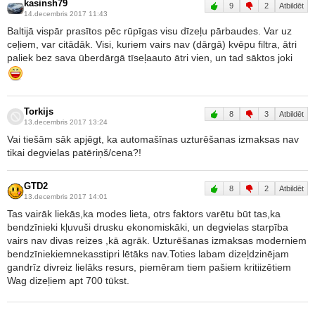
kasinsh79
9
2
Atbildēt
14.decembris 2017 11:43
Baltijā vispār prasītos pēc rūpīgas visu dīzeļu pārbaudes. Var uz
ceļiem, var citādāk. Visi, kuriem vairs nav (dārgā) kvēpu filtra, ātri
paliek bez sava ūberdārgā tīseļaauto ātri vien, un tad sāktos joki
Torkijs
8
3
Atbildēt
13.decembris 2017 13:24
Vai tiešām sāk apjēgt, ka automašīnas uzturēšanas izmaksas nav
tikai degvielas patēriņš/cena?!
GTD2
8
2
Atbildēt
13.decembris 2017 14:01
Tas vairāk liekās,ka modes lieta, otrs faktors varētu būt tas,ka
bendzīnieki kļuvuši drusku ekonomiskāki, un degvielas starpība
vairs nav divas reizes ,kā agrāk. Uzturēšanas izmaksas moderniem
bendzīniekiemnekasstipri lētāks nav.Toties labam dizeļdzinējam
gandrīz divreiz lielāks resurs, piemēram tiem pašiem kritiizētiem
Wag dizeļiem apt 700 tūkst.