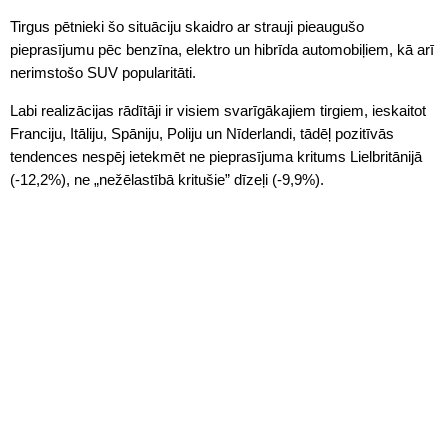
Tirgus pētnieki šo situāciju skaidro ar strauji pieaugušo
pieprasījumu pēc benzīna, elektro un hibrīda automobiļiem, kā arī
nerimstošo SUV popularitāti.
Labi realizācijas rādītāji ir visiem svarīgākajiem tirgiem, ieskaitot
Franciju, Itāliju, Spāniju, Poliju un Nīderlandi, tādēļ pozitīvās
tendences nespēj ietekmēt ne pieprasījuma kritums Lielbritānijā
(-12,2%), ne „nežēlastībā kritušie” dīzeļi (-9,9%).