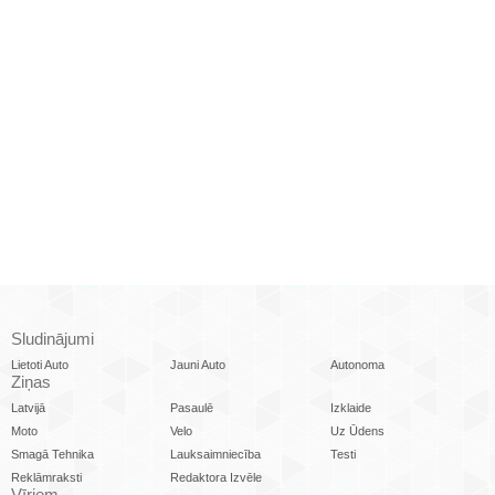
Sludinājumi
Lietoti Auto
Jauni Auto
Autonoma
Ziņas
Latvijā
Pasaulē
Izklaide
Moto
Velo
Uz Ūdens
Smagā Tehnika
Lauksaimniecība
Testi
Reklāmraksti
Redaktora Izvēle
Vīriem