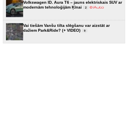
Volkswagen ID. Aura T6 – jauns elektriskais SUV ar
modernām tehnoloģijām Ķīnai
2
Vai tiešām Vanšu tilta slēgšanu var aizstāt ar
dažiem Park&Ride? (+ VIDEO)
9