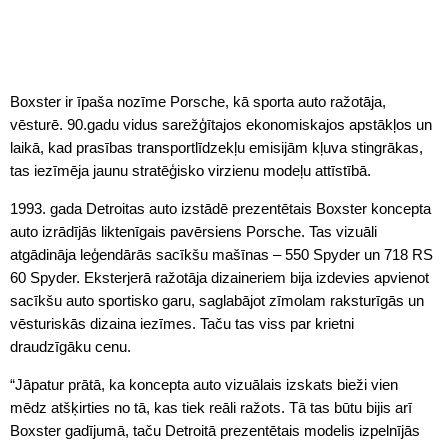
Boxster ir īpaša nozīme Porsche, kā sporta auto ražotāja,
vēsturē. 90.gadu vidus sarežģītajos ekonomiskajos apstākļos un
laikā, kad prasības transportlīdzekļu emisijām kļuva stingrākas,
tas iezīmēja jaunu stratēģisko virzienu modeļu attīstībā.
1993. gada Detroitas auto izstādē prezentētais Boxster koncepta
auto izrādījās liktenīgais pavērsiens Porsche. Tas vizuāli
atgādināja leģendārās sacīkšu mašīnas – 550 Spyder un 718 RS
60 Spyder. Eksterjerā ražotāja dizaineriem bija izdevies apvienot
sacīkšu auto sportisko garu, saglabājot zīmolam raksturīgās un
vēsturiskās dizaina iezīmes. Taču tas viss par krietni
draudzīgāku cenu.
“Jāpatur prātā, ka koncepta auto vizuālais izskats bieži vien
mēdz atšķirties no tā, kas tiek reāli ražots. Tā tas būtu bijis arī
Boxster gadījumā, taču Detroitā prezentētais modelis izpelnījās