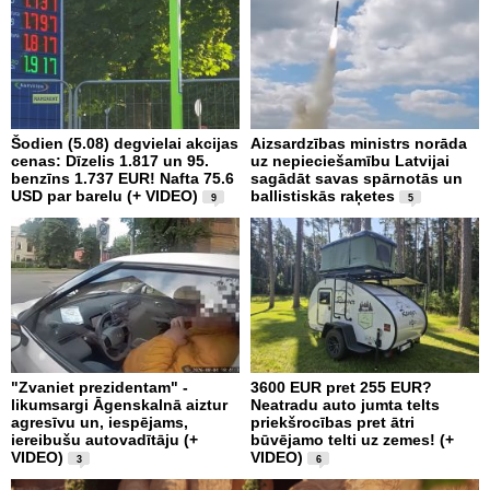
Šodien (5.08) degvielai akcijas
Aizsardzības ministrs norāda
cenas: Dīzelis 1.817 un 95.
uz nepieciešamību Latvijai
benzīns 1.737 EUR! Nafta 75.6
sagādāt savas spārnotās un
USD par barelu (+ VIDEO)
ballistiskās raķetes
9
5
"Zvaniet prezidentam" -
3600 EUR pret 255 EUR?
likumsargi Āgenskalnā aiztur
Neatradu auto jumta telts
agresīvu un, iespējams,
priekšrocības pret ātri
iereibušu autovadītāju (+
būvējamo telti uz zemes! (+
VIDEO)
VIDEO)
3
6