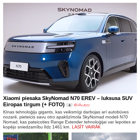
Xiaomi piesaka SkyNomad N70 EREV – luksusa SUV
Eiropas tirgum (+ FOTO)
4
Ķīnas tehnoloģiju gigants, kas veiksmīgi darbojas arī autobūves
nozarē, pieteicis savu otro apakšzīmola SkyNomad modeli N70
Nomad, kas pateicoties Range Extender tehnoloģijai var lepoties ar
kopējo sniedzamību līdz 1461 km.
LASĪT VAIRĀK