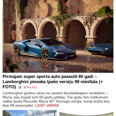
Pirmajam super sporta auto pasaulē 60 gadi –
Lamborghini piesaka īpašo versiju 99 vienībās (+
FOTO)
3
Lamborghini godina vienu no saviem ikoniskākajiem modeļiem –
Miura, kas šogad svin 60 gadu jubileju. Par godu šim notikumam
radīta īpaša Revuelto Miura 60° Homage versija, kuras tirāža būs
tikai 99 eksemplāri.
LASĪT VAIRĀK