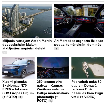
Miljardu vērtajam Aston Martin
Arī Mercedes atgriezīs fiziskās
P
debesskrāpim Maiami
pogas, tomēr ekrāni dominēs
p
atklājušies nopietni defekti
L
6
v
1
Xiaomi piesaka
250 tonnas virs
Pēc vairāk nekā 80
SkyNomad N70
galvas - Kauņas
gadiem Donavā
9
EREV – luksusa
Zinātnes sala un
redzami Otrā
a
SUV Eiropas tirgum
Baltijā modernākais
pasaules kara kuģu
s
(+ FOTO)
planetārijs (+
vraki (+ VIDEO)
g
4
FOTO)
e
1