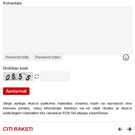
Komentārs
Pievienot bildi
Pievienot video
Drošības kods
Stingri aizliegts iAuto.lv publicētos materiālus izmantot, kopēt vai reproducēt citos
interneta portālos, masu informācijas līdzekļos vai kā citādi rīkoties ar iAuto.lv
publicētajiem materiāliem bez rakstiskas EON SIA atļaujas saņemšanas.
CITI RAKSTI