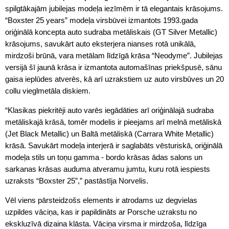
spilgtākajām jubilejas modeļa iezīmēm ir tā elegantais krāsojums.
“Boxster 25 years” modeļa virsbūvei izmantots 1993.gada
oriģinālā koncepta auto sudraba metāliskais (GT Silver Metallic)
krāsojums, savukārt auto eksterjera nianses rotā unikālā,
mirdzoši brūnā, vara metālam līdzīgā krāsa “Neodyme”. Jubilejas
versijā šī jaunā krāsa ir izmantota automašīnas priekšpusē, sānu
gaisa ieplūdes atverēs, kā arī uzrakstiem uz auto virsbūves un 20
collu vieglmetāla diskiem.
“Klasikas piekritēji auto varēs iegādāties arī oriģinālajā sudraba
metāliskajā krāsā, tomēr modelis ir pieejams arī melnā metāliskā
(Jet Black Metallic) un Baltā metāliskā (Carrara White Metallic)
krāsā. Savukārt modeļa interjerā ir saglabāts vēsturiskā, oriģinālā
modeļa stils un toņu gamma - bordo krāsas ādas salons un
sarkanas krāsas auduma atveramu jumtu, kuru rotā iespiests
uzraksts “Boxster 25”,” pastāstīja Norvelis.
Vēl viens pārsteidzošs elements ir atrodams uz degvielas
uzpildes vāciņa, kas ir papildināts ar Porsche uzrakstu no
ekskluzīvā dizaina klāsta. Vāciņa virsma ir mirdzoša, līdzīga