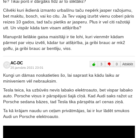
fe? Tikai porš ir dārgāks līdz ar to sliktāks?
Cilvēki kuri ikdienā izmanto urbašīnu taču nepērk jasper ražojumu,
bet makitu, bosch, vai ko citu. Ja Tev vajag izurbt vienu coberi pāris
reizes 10 gados, tad taču pietiks ar jasperu. Plus ir vel citi ražotāji
utt. Un vispār kāda tam visam atšķirība?
Manuprāt lielākie gaisa maisītāji ir tie lohi, kuri vienmēr kādam
pārmet par viņu izvēli, kādar tur atšķirība, ja gribi brauc ar mk2
golfu, ja gribi brauc ar bentliju, viss.
AC-DC
3
0
Atbildēt
20.janvāris 2021 23:01
Kungi un dāmas noskatieties šo, lai saprast ka kādu laiku ar
miniveniem vēl nebrauksim.
Tesla teica, ka uzbūvēs nevis labako elektroauto, bet vispar labako
auto. Porsche viņus ir pārspējusi šajā cīņā. Kad Audi saks ražot uz
Porsche sedana bāzes, tad Tesla tika pārspēta arī cenas ziņā.
Ta kā krājam naudu un ceļam privātmājas, lai ir kur lādēt smukos
Audi un Porsche elektroauto.