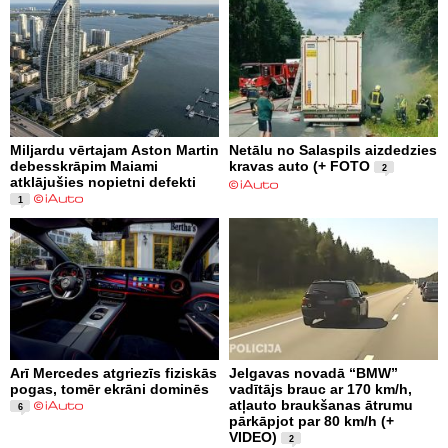
Miljardu vērtajam Aston Martin
Netālu no Salaspils aizdedzies
debesskrāpim Maiami
kravas auto (+ FOTO
2
atklājušies nopietni defekti
1
Arī Mercedes atgriezīs fiziskās
Jelgavas novadā “BMW”
pogas, tomēr ekrāni dominēs
vadītājs brauc ar 170 km/h,
atļauto braukšanas ātrumu
6
pārkāpjot par 80 km/h (+
VIDEO)
2