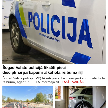
Šogad Valsts policijā fiksēti pieci
disciplinārpārkāpumi alkohola reibumā
1
Šogad Valsts policijā (VP) fiksēti pieci disciplinārpārkāpumi alkohola
reibumā, aģentūru LETA informēja VP.
LASĪT VAIRĀK