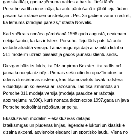
gan skatītāju, gan uzņēmuma valdes atbalstu. Tieši tāpēc
Porsche vadība ierosināja, ka auto pārdošanā ir jābūt teju tādam
pašam kā izstādē demonstrētajam. Pēc 25 gadiem varam redzēt,
ka lēmums izrādījās pareizs,” stāsta Norvelis.
Kad spēkrats nonāca pārdošanā 1996.gada augustā, nevienam
nebija šaubu, ka tas ir īstens Porsche. Teju tāds pats kā auto
izstādē atrādītā versija. Tā aizmugurējā daļa ar izteiktu līdzību
911 modelim uzreiz piesaistīja gados jaunāku klientu sirdis.
Diezgan būtisks fakts, ka līdz ar pirmo Boxster tika radīts arī
jauna koncepta dzinējs. Pirmais sešu cilindru opozītmotors ar
ūdens dzesēšanas sistēmu, kas tika novietots tuvāk rodstera
vidusdaļai un ko ieviesa arī ražošanā. Tas tika izmantots arī
Porsche 911 modeļa versijā (modeļa paaudze ar ražotāja
apzīmējumu nr.996), kurš nonāca tirdzniecībā 1997.gadā un ļāva
Porsche nodrošināt ražošanu ar peļņu.
Ekskluzīvam modelim – ekskluzīvas detaļas
Izteiksmīgas un plūdenas līnijas, leģendārie lukturi un klasiskie
dizaina akcenti, apvienojot eleganci un sportisko jaudu. Viena no