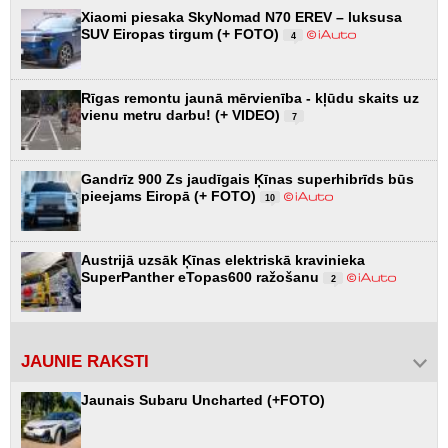
Xiaomi piesaka SkyNomad N70 EREV – luksusa
SUV Eiropas tirgum (+ FOTO)
4
Rīgas remontu jaunā mērvienība - kļūdu skaits uz
vienu metru darbu! (+ VIDEO)
7
Gandrīz 900 Zs jaudīgais Ķīnas superhibrīds būs
pieejams Eiropā (+ FOTO)
10
Austrijā uzsāk Ķīnas elektriskā kravinieka
SuperPanther eTopas600 ražošanu
2
JAUNIE RAKSTI
Jaunais Subaru Uncharted (+FOTO)