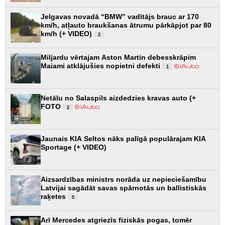
Jelgavas novadā “BMW” vadītājs brauc ar 170
km/h, atļauto braukšanas ātrumu pārkāpjot par 80
km/h (+ VIDEO)
2
Miljardu vērtajam Aston Martin debesskrāpim
Maiami atklājušies nopietni defekti
1
Netālu no Salaspils aizdedzies kravas auto (+
FOTO
2
Jaunais KIA Seltos nāks palīgā populārajam KIA
Sportage (+ VIDEO)
Aizsardzības ministrs norāda uz nepieciešamību
Latvijai sagādāt savas spārnotās un ballistiskās
raķetes
5
Arī Mercedes atgriezīs fiziskās pogas, tomēr