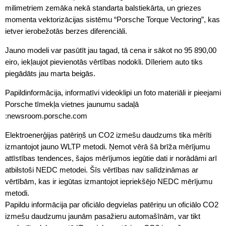
milimetriem zemāka nekā standarta balstiekārta, un griezes
momenta vektorizācijas sistēmu “Porsche Torque Vectoring”, kas
ietver ierobežotās berzes diferenciāli.
Jauno modeli var pasūtīt jau tagad, tā cena ir sākot no 95 890,00
eiro, iekļaujot pievienotās vērtības nodokli. Dīleriem auto tiks
piegādāts jau marta beigās.
Papildinformācija, informatīvi videoklipi un foto materiāli ir pieejami
Porsche tīmekļa vietnes jaunumu sadaļā
:newsroom.porsche.com
Elektroenerģijas patēriņš un CO2 izmešu daudzums tika mērīti
izmantojot jauno WLTP metodi. Ņemot vērā šā brīža mērījumu
attīstības tendences, šajos mērījumos iegūtie dati ir norādāmi arī
atbilstoši NEDC metodei. Šīs vērtības nav salīdzināmas ar
vērtībām, kas ir iegūtas izmantojot iepriekšējo NEDC mērījumu
metodi.
Papildu informācija par oficiālo degvielas patēriņu un oficiālo CO2
izmešu daudzumu jaunām pasažieru automašīnām, var tikt