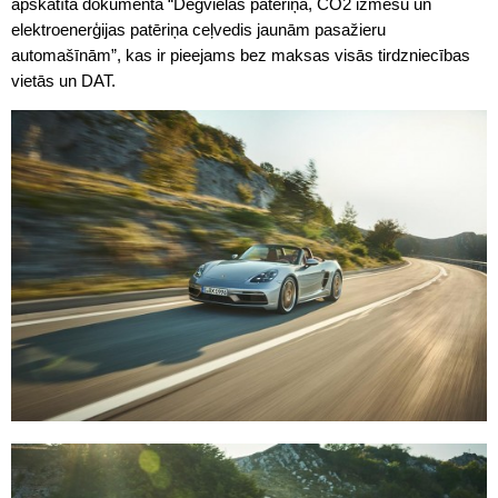
apskatīta dokumentā “Degvielas patēriņa, CO2 izmešu un
elektroenerģijas patēriņa ceļvedis jaunām pasažieru
automašīnām”, kas ir pieejams bez maksas visās tirdzniecības
vietās un DAT.