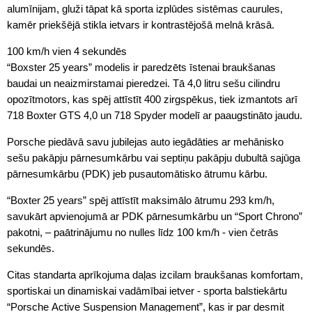
alumīnijam, gluži tāpat kā sporta izplūdes sistēmas caurules,
kamēr priekšējā stikla ietvars ir kontrastējošā melnā krāsā.
100 km/h vien 4 sekundēs
“Boxster 25 years” modelis ir paredzēts īstenai braukšanas
baudai un neaizmirstamai pieredzei. Tā 4,0 litru sešu cilindru
opozītmotors, kas spēj attīstīt 400 zirgspēkus, tiek izmantots arī
718 Boxter GTS 4,0 un 718 Spyder modelī ar paaugstināto jaudu.
Porsche piedāvā savu jubilejas auto iegādāties ar mehānisko
sešu pakāpju pārnesumkārbu vai septiņu pakāpju dubultā sajūga
pārnesumkārbu (PDK) jeb pusautomātisko ātrumu kārbu.
“Boxter 25 years” spēj attīstīt maksimālo ātrumu 293 km/h,
savukārt apvienojumā ar PDK pārnesumkārbu un “Sport Chrono”
pakotni, – paātrinājumu no nulles līdz 100 km/h - vien četrās
sekundēs.
Citas standarta aprīkojuma daļas izcilam braukšanas komfortam,
sportiskai un dinamiskai vadāmībai ietver - sporta balstiekārtu
“Porsche Active Suspension Management”, kas ir par desmit