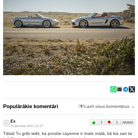
Populārākie komentāri
Lasīt visus komentārus →
5
Ex
3
3
Atbildēt
20.janvāris 2021 12:27
Tātad Tu gribi teikt, ka porshe cayenne ir mats matā, kā kia san ta