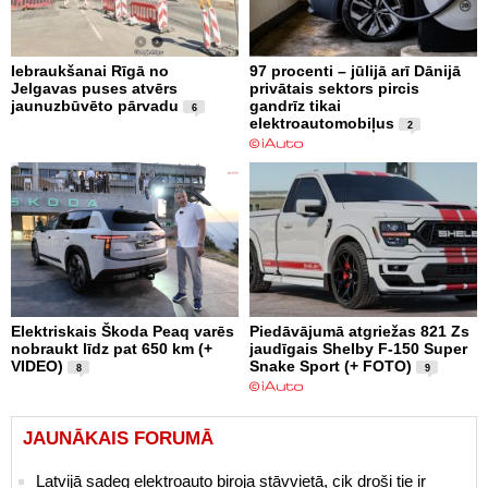
Iebraukšanai Rīgā no
97 procenti – jūlijā arī Dānijā
Jelgavas puses atvērs
privātais sektors pircis
jaunuzbūvēto pārvadu
gandrīz tikai
6
elektroautomobiļus
2
Elektriskais Škoda Peaq varēs
Piedāvājumā atgriežas 821 Zs
nobraukt līdz pat 650 km (+
jaudīgais Shelby F-150 Super
VIDEO)
Snake Sport (+ FOTO)
8
9
JAUNĀKAIS FORUMĀ
Latvijā sadeg elektroauto biroja stāvvietā, cik droši tie ir