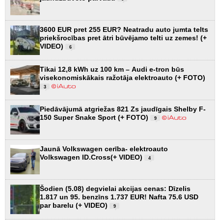
3600 EUR pret 255 EUR? Neatradu auto jumta telts
priekšrocības pret ātri būvējamo telti uz zemes! (+
VIDEO)
6
Tikai 12,8 kWh uz 100 km – Audi e-tron būs
visekonomiskākais ražotāja elektroauto (+ FOTO)
3
Piedāvājumā atgriežas 821 Zs jaudīgais Shelby F-
150 Super Snake Sport (+ FOTO)
9
Jaunā Volkswagen cerība- elektroauto
Volkswagen ID.Cross(+ VIDEO)
4
Šodien (5.08) degvielai akcijas cenas: Dīzelis
1.817 un 95. benzīns 1.737 EUR! Nafta 75.6 USD
par barelu (+ VIDEO)
9