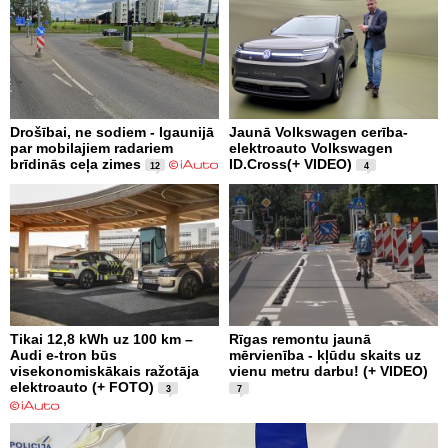
Drošībai, ne sodiem - Igaunijā
Jaunā Volkswagen cerība-
par mobilajiem radariem
elektroauto Volkswagen
brīdinās ceļa zimes
ID.Cross(+ VIDEO)
12
4
Tikai 12,8 kWh uz 100 km –
Rīgas remontu jaunā
Audi e-tron būs
mērvienība - kļūdu skaits uz
visekonomiskākais ražotāja
vienu metru darbu! (+ VIDEO)
elektroauto (+ FOTO)
3
7