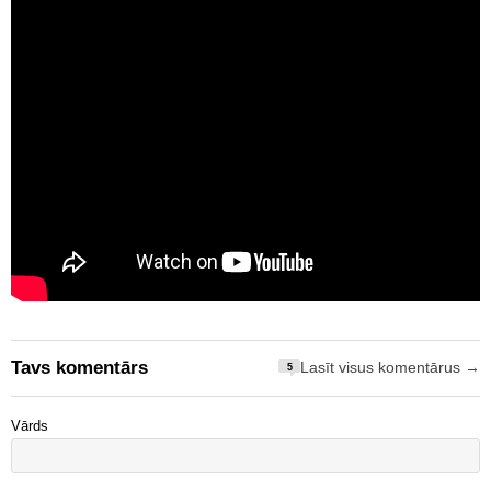
Tavs komentārs
Lasīt visus komentārus →
5
Vārds