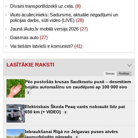
Dīvaini transportlīdzekļi uz ceļa.
(8)
iAuto aculiecinieks: Sadursme, aktuālie negadījumi un
policijas darbs, sūti video (LIVE)
(28)
Jaunā iAuto.lv mobilā versija 2026
(27)
Gaismas auto
(27)
Vai tiešām latvieši ir komunisti?
(41)
LASĪTĀKIE RAKSTI
Dienas
Nedēļas
Pēc postošās krusas Saulkrastu pusē – desmitiem
bojātu automašīnu un zaudējumi ap 100 000 eiro
2
Elektriskais Škoda Peaq varēs nobraukt līdz pat
650 km (+ VIDEO)
8
Iebraukšanai Rīgā no Jelgavas puses atvērs
jaunuzbūvēto pārvadu
6