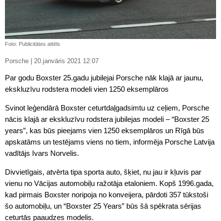
Foto: Publicitātes attēls
Porsche | 20.janvāris 2021 12:07
Par godu Boxster 25.gadu jubilejai Porsche nāk klajā ar jaunu,
ekskluzīvu rodstera modeli vien 1250 eksemplāros
Svinot leģendārā Boxster ceturtdaļgadsimtu uz ceļiem, Porsche
nācis klajā ar ekskluzīvu rodstera jubilejas modeli – “Boxster 25
years”, kas būs pieejams vien 1250 eksemplāros un Rīgā būs
apskatāms un testējams viens no tiem, informēja Porsche Latvija
vadītājs Ivars Norvelis.
Divvietīgais, atvērta tipa sporta auto, šķiet, nu jau ir kļuvis par
vienu no Vācijas automobiļu ražotāja etaloniem. Kopš 1996.gada,
kad pirmais Boxster noripoja no konveijera, pārdoti 357 tūkstoši
šo automobiļu, un “Boxster 25 Years” būs šā spēkrata sērijas
ceturtās paaudzes modelis.