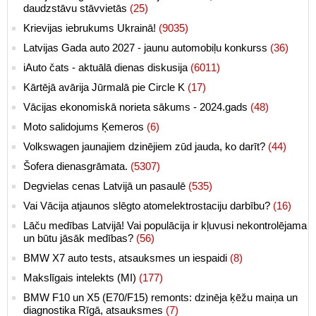
daudzstāvu stāvvietās
(25)
Krievijas iebrukums Ukrainā!
(9035)
Latvijas Gada auto 2027 - jaunu automobiļu konkurss
(36)
iAuto čats - aktuālā dienas diskusija
(6011)
Kārtējā avārija Jūrmalā pie Circle K
(17)
Vācijas ekonomiskā norieta sākums - 2024.gads
(48)
Moto salidojums Ķemeros
(6)
Volkswagen jaunajiem dzinējiem zūd jauda, ko darīt?
(44)
Šofera dienasgrāmata.
(5307)
Degvielas cenas Latvijā un pasaulē
(535)
Vai Vācija atjaunos slēgto atomelektrostaciju darbību?
(16)
Lāču medības Latvijā! Vai populācija ir kļuvusi nekontrolējama
un būtu jāsāk medības?
(56)
BMW X7 auto tests, atsauksmes un iespaidi
(8)
Makslīgais intelekts (MI)
(177)
BMW F10 un X5 (E70/F15) remonts: dzinēja ķēžu maiņa un
diagnostika Rīgā, atsauksmes
(7)