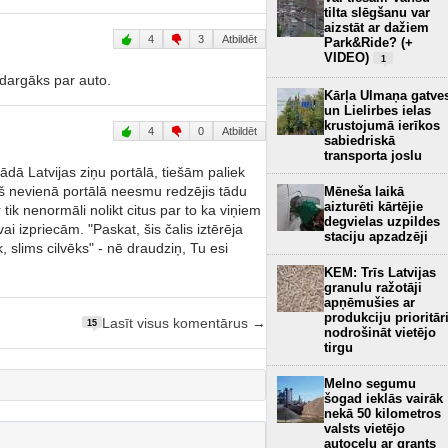
tilta slēgšanu var
aizstāt ar dažiem
4
3
Atbildēt
Park&Ride? (+
VIDEO)
1
 dargāks par auto.
Kārļa Ulmaņa gatve
un Lielirbes ielas
krustojumā ierīkos
4
0
Atbildēt
sabiedriskā
transporta joslu
ādā Latvijas ziņu portālā, tiešām paliek
š nevienā portālā neesmu redzējis tādu
Mēneša laikā
aizturēti kārtējie
tik nenormāli nolikt citus par to ka viņiem
degvielas uzpildes
 izpriecām. "Paskat, šis čalis iztērēja
staciju apzadzēji
 slims cilvēks" - nē draudziņ, Tu esi
KEM: Trīs Latvijas
granulu ražotāji
apņēmušies ar
produkciju prioritār
Lasīt visus komentārus →
15
nodrošināt vietējo
tirgu
Melno segumu
šogad ieklās vairāk
nekā 50 kilometros
valsts vietējo
autoceļu ar grants