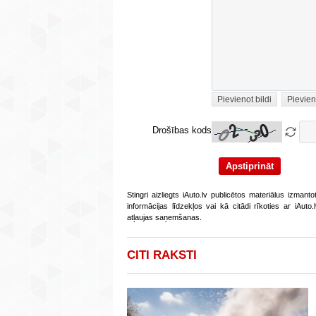
Pievienot bildi
Pievien
Drošības kods
Stingri aizliegts iAuto.lv publicētos materiālus izmant
informācijas līdzekļos vai kā citādi rīkoties ar iAut
atļaujas saņemšanas.
CITI RAKSTI