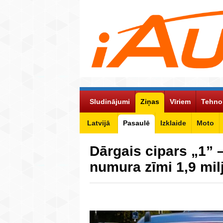
Sludinājumi
Ziņas
Vīriem
Tehno
Latvijā
Pasaulē
Izklaide
Moto
Dārgais cipars „1” 
numura zīmi 1,9 mil