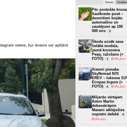
Dienas
Nedēļas
Pēc postošās krusa
Saulkrastu pusē –
desmitiem bojātu
automašīnu un
zaudējumi ap 100
000 eiro
2
Škoda uzsāk sava
agram vietne, kur ikviens var aplūkot
lielākā modeļa,
jaunā krosovera
Peaq, ražošanu (+
FOTO)
1
Xiaomi piesaka
SkyNomad N70
EREV – luksusa SU
Eiropas tirgum (+
FOTO)
4
Miljardu vērtajam
Aston Martin
debesskrāpim
Maiami atklājušies
nopietni defekti
6