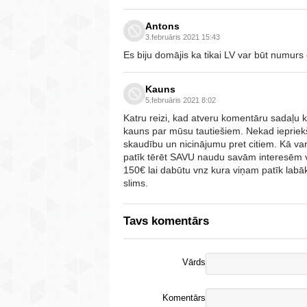
Antons
3.februāris 2021 15:43
Es biju domājis ka tikai LV var būt numurs
Kauns
5.februāris 2021 8:02
Katru reizi, kad atveru komentāru sadaļu k
kauns par mūsu tautiešiem. Nekad iepriek
skaudību un nicinājumu pret citiem. Kā var 
patīk tērēt SAVU naudu savām interesēm vai
150€ lai dabūtu vnz kura viņam patīk labāk,
slims.
Tavs komentārs
Vārds
Komentārs