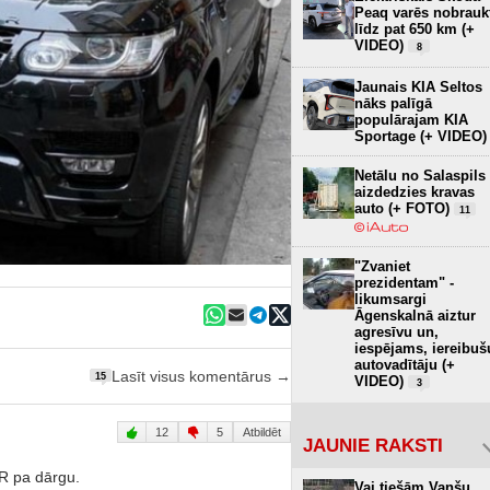
Peaq varēs nobrauk
līdz pat 650 km (+
VIDEO)
8
Jaunais KIA Seltos
nāks palīgā
populārajam KIA
Sportage (+ VIDEO)
Netālu no Salaspils
aizdedzies kravas
auto (+ FOTO)
11
"Zvaniet
prezidentam" -
likumsargi
Āgenskalnā aiztur
agresīvu un,
iespējams, iereibuš
autovadītāju (+
Lasīt visus komentārus →
15
VIDEO)
3
12
5
Atbildēt
JAUNIE RAKSTI
UR pa dārgu.
Vai tiešām Vanšu