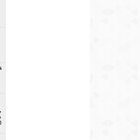
ā
7
D
)