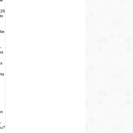
026
to
tie
-
ss
as
eta
un
o
bu?