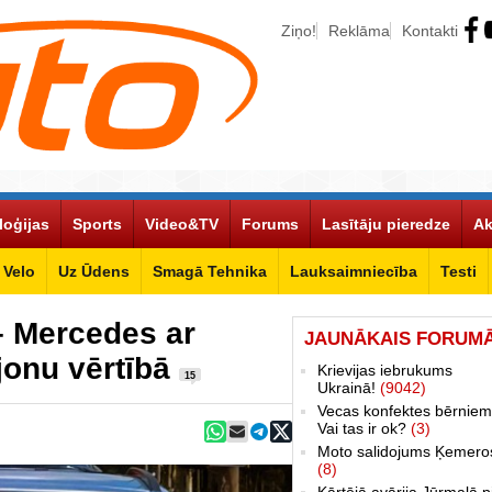
Ziņo!
Reklāma
Kontakti
loģijas
Sports
Video&TV
Forums
Lasītāju pieredze
Ak
Velo
Uz Ūdens
Smagā Tehnika
Lauksaimniecība
Testi
– Mercedes ar
JAUNĀKAIS FORUM
jonu vērtībā
Krievijas iebrukums
15
Ukrainā!
(9042)
Vecas konfektes bērniem
Vai tas ir ok?
(3)
Moto salidojums Ķemero
(8)
Kārtējā avārija Jūrmalā p