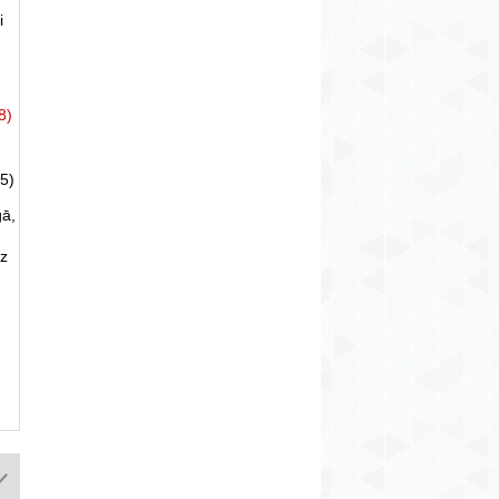
i
8)
5)
gā,
uz