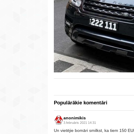
Populārākie komentāri
anonimikis
3.februāris 2021 14:31
Un vietējie bomāri smilkst, ka tiem 150 E