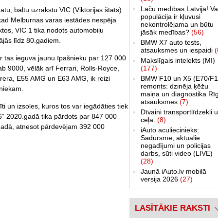
Lāču medības Latvijā! Va
u, baltu uzrakstu VIC (Viktorijas štats)
populācija ir kļuvusi
 kad Melburnas varas iestādes nespēja
nekontrolējama un būtu
āktos, VIC 1 tika nodots automobiļu
jāsāk medības?
(56)
ājās līdz 80.gadiem.
BMW X7 auto tests,
atsauksmes un iespaidi
(
ur tas ieguva jaunu īpašnieku par 127 000
Makslīgais intelekts (MI)
(177)
b 9000, vēlāk arī Ferrari, Rolls-Royce,
BMW F10 un X5 (E70/F1
era, E55 AMG un E63 AMG, ik reizi
remonts: dzinēja ķēžu
niekam.
maiņa un diagnostika Rī
atsauksmes
(7)
īti un izsoles, kuros tos var iegādāties tiek
Dīvaini transportlīdzekļi 
26” 2020.gadā tika pārdots par 847 000
ceļa.
(8)
.gadā, atnesot pārdevējam 392 000
iAuto aculiecinieks:
Sadursme, aktuālie
negadījumi un policijas
darbs, sūti video (LIVE)
(28)
Jaunā iAuto.lv mobilā
versija 2026
(27)
LASĪTĀKIE RAKSTI