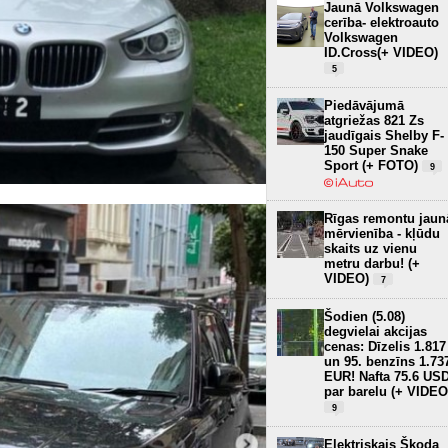
Jaunā Volkswagen
cerība- elektroauto
Volkswagen
ID.Cross(+ VIDEO)
5
Piedāvājumā
atgriežas 821 Zs
jaudīgais Shelby F-
150 Super Snake
Sport (+ FOTO)
9
Rīgas remontu jaun
mērvienība - kļūdu
skaits uz vienu
metru darbu! (+
VIDEO)
7
Šodien (5.08)
degvielai akcijas
cenas: Dīzelis 1.817
un 95. benzīns 1.73
EUR! Nafta 75.6 US
par barelu (+ VIDEO
9
Elektriskais Škoda