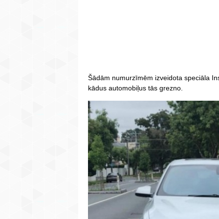
Šādām numurzīmēm izveidota speciāla Inst
kādus automobiļus tās grezno.