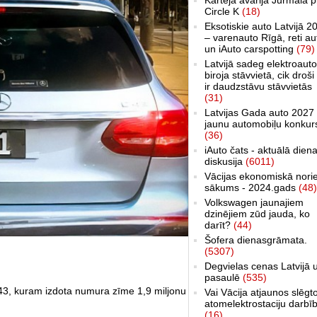
Circle K
(18)
Eksotiskie auto Latvijā 2
– varenauto Rīgā, reti au
un iAuto carspotting
(79)
Latvijā sadeg elektroauto
biroja stāvvietā, cik droši 
ir daudzstāvu stāvvietās
(31)
Latvijas Gada auto 2027 
jaunu automobiļu konkur
(36)
iAuto čats - aktuālā dien
diskusija
(6011)
Vācijas ekonomiskā nori
sākums - 2024.gads
(48)
Volkswagen jaunajiem
dzinējiem zūd jauda, ko
darīt?
(44)
Šofera dienasgrāmata.
(5307)
Degvielas cenas Latvijā 
pasaulē
(535)
43, kuram izdota numura zīme 1,9 miljonu
Vai Vācija atjaunos slēgt
atomelektrostaciju darbī
(16)