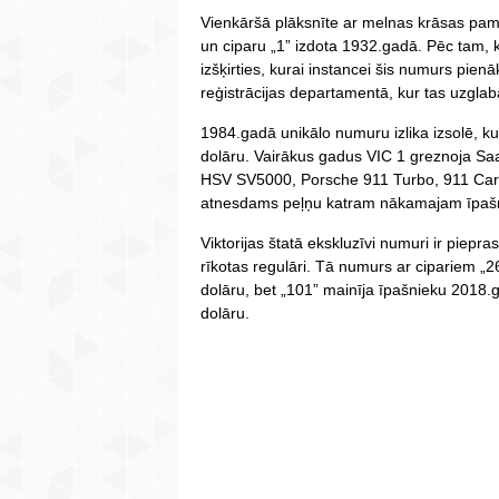
Vienkāršā plāksnīte ar melnas krāsas pamat
un ciparu „1” izdota 1932.gadā. Pēc tam,
izšķirties, kurai instancei šis numurs pien
reģistrācijas departamentā, kur tas uzglab
1984.gadā unikālo numuru izlika izsolē, k
dolāru. Vairākus gadus VIC 1 greznoja Saa
HSV SV5000, Porsche 911 Turbo, 911 Carr
atnesdams peļņu katram nākamajam īpaš
Viktorijas štatā ekskluzīvi numuri ir piepras
rīkotas regulāri. Tā numurs ar cipariem „
dolāru, bet „101” mainīja īpašnieku 2018
dolāru.