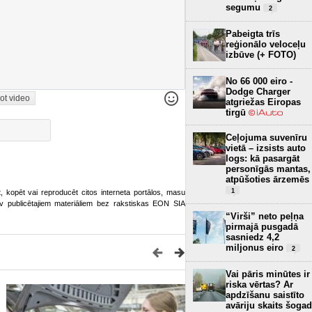
segumu
2
Pabeigta trīs
reģionālo veloceļu
izbūve (+ FOTO)
No 66 000 eiro -
Dodge Charger
ot video
atgriežas Eiropas
tirgū
Ceļojuma suvenīru
vietā – izsists auto
logs: kā pasargāt
personīgās mantas,
atpūšoties ārzemēs
1
ot, kopēt vai reproducēt citos interneta portālos, masu
o.lv publicētajiem materiāliem bez rakstiskas EON SIA
“Virši” neto peļņa
pirmajā pusgadā
sasniedz 4,2
miljonus eiro
2
Vai pāris minūtes ir
riska vērtas? Ar
apdzīšanu saistīto
avāriju skaits šogad