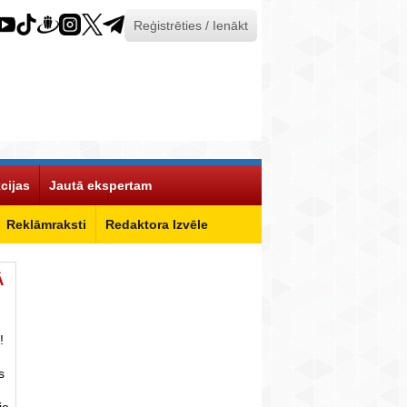
Reģistrēties / Ienākt
cijas
Jautā ekspertam
Reklāmraksti
Redaktora Izvēle
Ā
!
s
ie