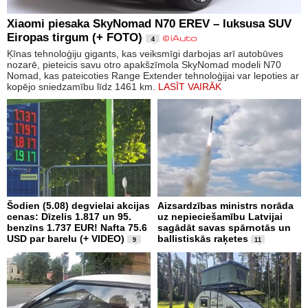
Xiaomi piesaka SkyNomad N70 EREV – luksusa SUV
Eiropas tirgum (+ FOTO)
4
Ķīnas tehnoloģiju gigants, kas veiksmīgi darbojas arī autobūves
nozarē, pieteicis savu otro apakšzīmola SkyNomad modeli N70
Nomad, kas pateicoties Range Extender tehnoloģijai var lepoties ar
kopējo sniedzamību līdz 1461 km.
LASĪT VAIRĀK
Šodien (5.08) degvielai akcijas
Aizsardzības ministrs norāda
cenas: Dīzelis 1.817 un 95.
uz nepieciešamību Latvijai
benzīns 1.737 EUR! Nafta 75.6
sagādāt savas spārnotās un
USD par barelu (+ VIDEO)
ballistiskās raķetes
9
11