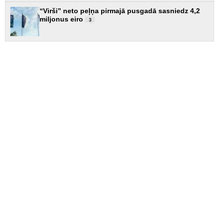
“Virši” neto peļņa pirmajā pusgadā sasniedz 4,2
miljonus eiro
3