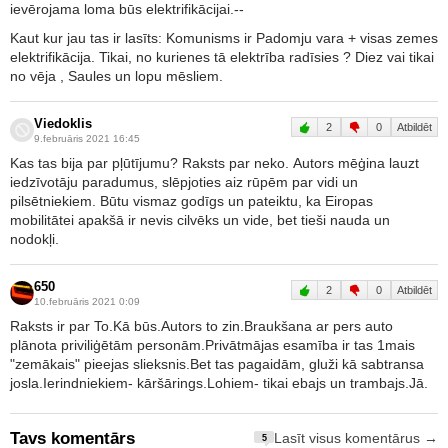
ievērojama loma būs elektrifikācijai.--
Kaut kur jau tas ir lasīts: Komunisms ir Padomju vara + visas zemes
elektrifikācija. Tikai, no kurienes tā elektrība radīsies ? Diez vai tikai
no vēja , Saules un lopu mēsliem.
Viedoklis
2
0
Atbildēt
9.februāris 2021 16:45
Kas tas bija par pļūtījumu? Raksts par neko. Autors mēģina lauzt
iedzīvotāju paradumus, slēpjoties aiz rūpēm par vidi un
pilsētniekiem. Būtu vismaz godīgs un pateiktu, ka Eiropas
mobilitātei apakšā ir nevis cilvēks un vide, bet tieši nauda un
nodokļi.
650
2
0
Atbildēt
10.februāris 2021 0:09
Raksts ir par To.Kā būs.Autors to zin.Braukšana ar pers auto
plānota priviliģētām personām.Privātmājas esamība ir tas 1mais
"zemākais" pieejas slieksnis.Bet tas pagaidām, gluži kā sabtransa
josla.Ierindniekiem- kāršārings.Lohiem- tikai ebajs un trambajs.Jā.
Tavs komentārs
Lasīt visus komentārus →
5