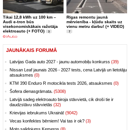
Tikai 12,8 kWh uz 100 km –
Rīgas remontu jaunā
Audi e-tron būs
mērvienība - kļūdu skaits uz
visekonomiskākais ražotāja
vienu metru darbu! (+ VIDEO)
elektroauto (+ FOTO)
3
7
JAUNĀKAIS FORUMĀ
Latvijas Gada auto 2027 - jaunu automobiļu konkurss
(39)
Nissan Leaf jaunais 2026 - 2027 tests, cena Latvijā un lietotāju
atsauksmes
(0)
KTM 390 Enduro R motocikla tests 2026, atsauksmes
(0)
Šofera dienasgrāmata.
(5308)
Latvijā sadeg elektroauto biroja stāvvietā, cik droši tie ir
daudzstāvu stāvvietās
(32)
Krievijas iebrukums Ukrainā!
(9042)
Vecas konfektes bērniem! Vai tas ir ok?
(3)
Moto salidojums Ķemeros
(8)