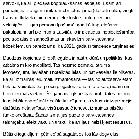
stāvokli, kā arī piedāvā kopbraukšanas iespējas. Esam arī
pamanījuši izaugsmi mikro mobilitātes jomā (dažādi nelieli, viegli
transportlīdzekļi, piemēram, elektriskie motorolleri un
velosipēdi — gan personu īpašumā, gan kā koplietošanas
pakalpojumi arī pie mums Latvijā), jo ir pieaugusi nepieciešamība
pēc sociālās distancēšanās un aktīviem pārvietošanās
līdzekļiem, un paredzams, ka 2021. gadā šī tendence turpināsies.
Daudzas kopienas Eiropā iegulda infrastruktūrā un politikās, kas
atbalsta mikro mobilitāti. Tas nozīmē zemāku ātruma
ierobežojumu ieviešanu noteiktās ielās un pat veselās lielpilsētās,
kā arī izmaiņas ielu malu izmantošanā — tās no autostāvvietām
tiek pārveidotas par preču piegādes zonām, āra kafejnīcām un
tirdzniecības vietām. Šis jaunais ilgtspējīgās mobilitātes posms
ļaus labāk nodrošināt sociālo taisnīgumu, jo vīruss ir izgaismojis
dažādas netaisnības, visā pasaulē ienesot izmaiņas pilsētu
funkcionēšanā. Šādas izmaiņas padarīs pārvietošanos
taisnīgāku, efektīvāku un tīrāku, kā arī ļaus neizšķiest resursus.
Būtiski ieguldījumi pētniecībā sagatavos fosilās degvielas