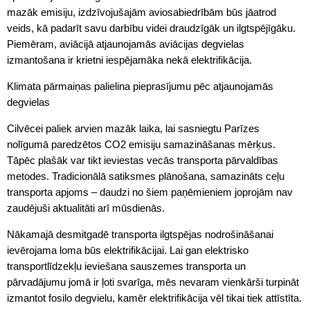
mazāk emisiju, izdzīvojušajām aviosabiedrībām būs jāatrod
veids, kā padarīt savu darbību videi draudzīgāk un ilgtspējīgāku.
Piemēram, aviācijā atjaunojamās aviācijas degvielas
izmantošana ir krietni iespējamāka nekā elektrifikācija.
Klimata pārmaiņas palielina pieprasījumu pēc atjaunojamās
degvielas
Cilvēcei paliek arvien mazāk laika, lai sasniegtu Parīzes
nolīgumā paredzētos CO2 emisiju samazināšanas mērķus.
Tāpēc plašāk var tikt ieviestas vecās transporta pārvaldības
metodes. Tradicionālā satiksmes plānošana, samazināts ceļu
transporta apjoms – daudzi no šiem paņēmieniem joprojām nav
zaudējuši aktualitāti arī mūsdienās.
Nākamajā desmitgadē transporta ilgtspējas nodrošināšanai
ievērojama loma būs elektrifikācijai. Lai gan elektrisko
transportlīdzekļu ieviešana sauszemes transporta un
pārvadājumu jomā ir ļoti svarīga, mēs nevaram vienkārši turpināt
izmantot fosilo degvielu, kamēr elektrifikācija vēl tikai tiek attīstīta.