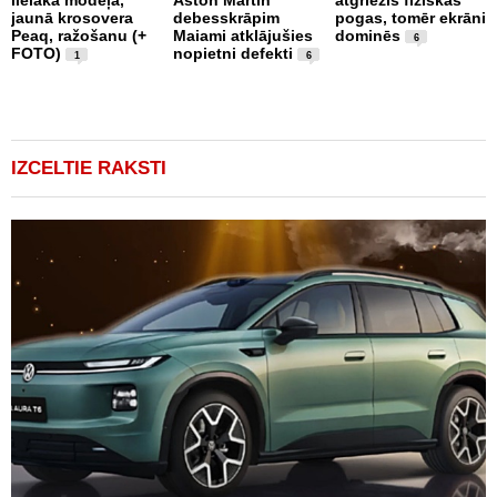
lielākā modeļa,
Aston Martin
atgriezīs fiziskās
P
jaunā krosovera
debesskrāpim
pogas, tomēr ekrāni
g
Peaq, ražošanu (+
Maiami atklājušies
dominēs
r
6
FOTO)
nopietni defekti
p
1
6
v
IZCELTIE RAKSTI