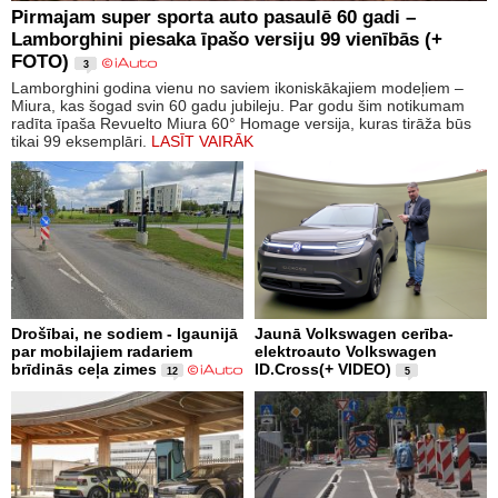
Pirmajam super sporta auto pasaulē 60 gadi –
Lamborghini piesaka īpašo versiju 99 vienībās (+
FOTO)
3
Lamborghini godina vienu no saviem ikoniskākajiem modeļiem –
Miura, kas šogad svin 60 gadu jubileju. Par godu šim notikumam
radīta īpaša Revuelto Miura 60° Homage versija, kuras tirāža būs
tikai 99 eksemplāri.
LASĪT VAIRĀK
Drošībai, ne sodiem - Igaunijā
Jaunā Volkswagen cerība-
par mobilajiem radariem
elektroauto Volkswagen
brīdinās ceļa zimes
ID.Cross(+ VIDEO)
12
5