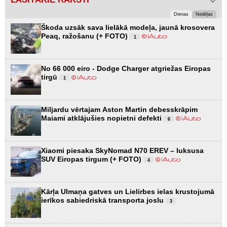
Dienas
Nedēļas
Škoda uzsāk sava lielākā modeļa, jaunā krosovera
Peaq, ražošanu (+ FOTO)
1
No 66 000 eiro - Dodge Charger atgriežas Eiropas
tirgū
1
Miljardu vērtajam Aston Martin debesskrāpim
Maiami atklājušies nopietni defekti
6
Xiaomi piesaka SkyNomad N70 EREV – luksusa
SUV Eiropas tirgum (+ FOTO)
4
Kārļa Ulmaņa gatves un Lielirbes ielas krustojumā
ierīkos sabiedriskā transporta joslu
3