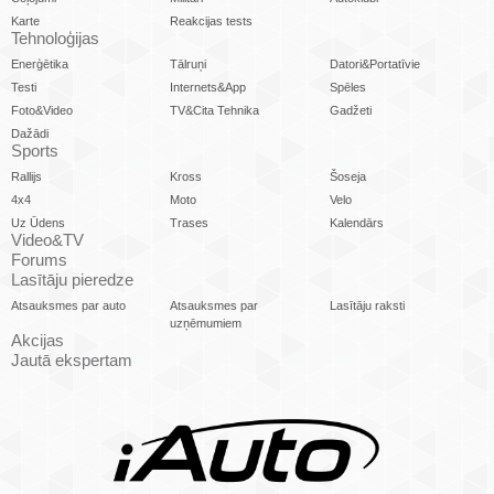
Karte
Reakcijas tests
Tehnoloģijas
Enerģētika
Tālruņi
Datori&Portatīvie
Testi
Internets&App
Spēles
Foto&Video
TV&Cita Tehnika
Gadžeti
Dažādi
Sports
Rallijs
Kross
Šoseja
4x4
Moto
Velo
Uz Ūdens
Trases
Kalendārs
Video&TV
Forums
Lasītāju pieredze
Atsauksmes par auto
Atsauksmes par
Lasītāju raksti
uzņēmumiem
Akcijas
Jautā ekspertam