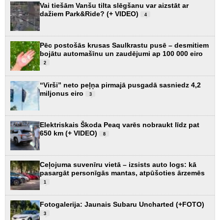
Vai tiešām Vanšu tilta slēgšanu var aizstāt ar
dažiem Park&Ride? (+ VIDEO)
4
Pēc postošās krusas Saulkrastu pusē – desmitiem
bojātu automašīnu un zaudējumi ap 100 000 eiro
2
“Virši” neto peļņa pirmajā pusgadā sasniedz 4,2
miljonus eiro
3
Elektriskais Škoda Peaq varēs nobraukt līdz pat
650 km (+ VIDEO)
8
Ceļojuma suvenīru vietā – izsists auto logs: kā
pasargāt personīgās mantas, atpūšoties ārzemēs
1
Fotogalerija: Jaunais Subaru Uncharted (+FOTO)
3