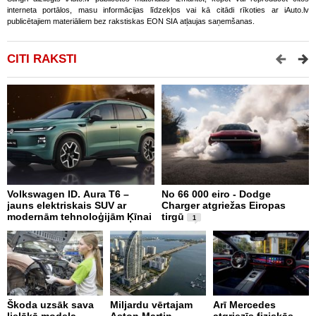
interneta portālos, masu informācijas līdzekļos vai kā citādi rīkoties ar iAuto.lv
publicētajiem materiāliem bez rakstiskas EON SIA atļaujas saņemšanas.
CITI RAKSTI
Volkswagen ID. Aura T6 –
No 66 000 eiro - Dodge
X
jauns elektriskais SUV ar
Charger atgriežas Eiropas
N
modernām tehnoloģijām Ķīnai
tirgū
E
1
Škoda uzsāk sava
Miljardu vērtajam
Arī Mercedes