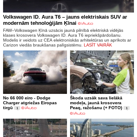
Volkswagen ID. Aura T6 – jauns elektriskais SUV ar
modernām tehnoloģijām Ķīnai
FAW–Volkswagen Ķīnā uzsācis jaunā pilnībā elektriskā vidējās
klases krosovera Volkswagen ID. Aura T6 iepriekšpārdošanu.
Modelis ir veidots uz CEA elektroniskās arhitektūras un aprīkots ar
Carizon viedās braukšanas palīgsistēmu.
LASĪT VAIRĀK
No 66 000 eiro - Dodge
Škoda uzsāk sava lielākā
Charger atgriežas Eiropas
modeļa, jaunā krosovera
tirgū
Peaq, ražošanu (+ FOTO)
1
1