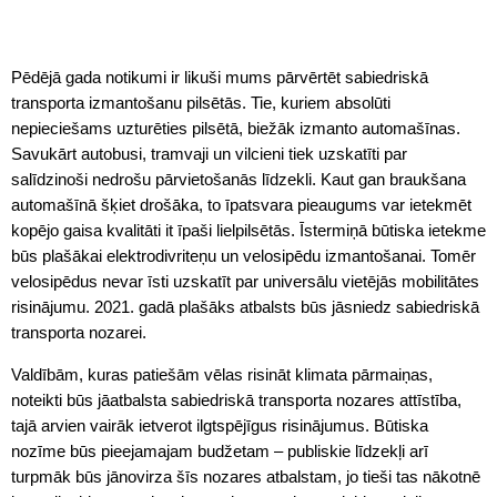
Pēdējā gada notikumi ir likuši mums pārvērtēt sabiedriskā
transporta izmantošanu pilsētās. Tie, kuriem absolūti
nepieciešams uzturēties pilsētā, biežāk izmanto automašīnas.
Savukārt autobusi, tramvaji un vilcieni tiek uzskatīti par
salīdzinoši nedrošu pārvietošanās līdzekli. Kaut gan braukšana
automašīnā šķiet drošāka, to īpatsvara pieaugums var ietekmēt
kopējo gaisa kvalitāti it īpaši lielpilsētās. Īstermiņā būtiska ietekme
būs plašākai elektrodivriteņu un velosipēdu izmantošanai. Tomēr
velosipēdus nevar īsti uzskatīt par universālu vietējās mobilitātes
risinājumu. 2021. gadā plašāks atbalsts būs jāsniedz sabiedriskā
transporta nozarei.
Valdībām, kuras patiešām vēlas risināt klimata pārmaiņas,
noteikti būs jāatbalsta sabiedriskā transporta nozares attīstība,
tajā arvien vairāk ietverot ilgtspējīgus risinājumus. Būtiska
nozīme būs pieejamajam budžetam – publiskie līdzekļi arī
turpmāk būs jānovirza šīs nozares atbalstam, jo tieši tas nākotnē