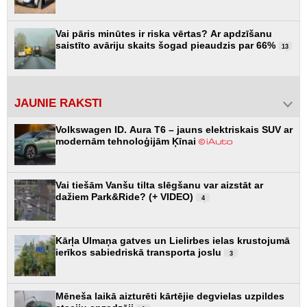
Vai pāris minūtes ir riska vērtas? Ar apdzīšanu
saistīto avāriju skaits šogad pieaudzis par 66%
13
JAUNIE RAKSTI
Volkswagen ID. Aura T6 – jauns elektriskais SUV ar
modernām tehnoloģijām Ķīnai
Vai tiešām Vanšu tilta slēgšanu var aizstāt ar
dažiem Park&Ride? (+ VIDEO)
4
Kārļa Ulmaņa gatves un Lielirbes ielas krustojumā
ierīkos sabiedriskā transporta joslu
3
Mēneša laikā aizturēti kārtējie degvielas uzpildes