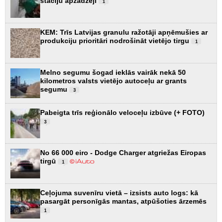
staciju apzadzēji
1
KEM: Trīs Latvijas granulu ražotāji apņēmušies ar
produkciju prioritāri nodrošināt vietējo tirgu
1
Melno segumu šogad ieklās vairāk nekā 50
kilometros valsts vietējo autoceļu ar grants
segumu
3
Pabeigta trīs reģionālo veloceļu izbūve (+ FOTO)
3
No 66 000 eiro - Dodge Charger atgriežas Eiropas
tirgū
1
Ceļojuma suvenīru vietā – izsists auto logs: kā
pasargāt personīgās mantas, atpūšoties ārzemēs
1