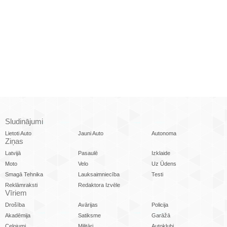
Sludinājumi
Lietoti Auto
Jauni Auto
Autonoma
Ziņas
Latvijā
Pasaulē
Izklaide
Moto
Velo
Uz Ūdens
Smagā Tehnika
Lauksaimniecība
Testi
Reklāmraksti
Redaktora Izvēle
Vīriem
Drošība
Avārijas
Policija
Akadēmija
Satiksme
Garāžā
Ceļojumi
Militāri
Autoklubi