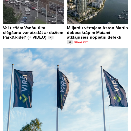
Vai tiešām Vanšu tilta
Miljardu vērtajam Aston Martin
slēgšanu var aizstāt ar dažiem
debesskrāpim Maiami
Park&Ride? (+ VIDEO)
atklājušies nopietni defekti
4
6