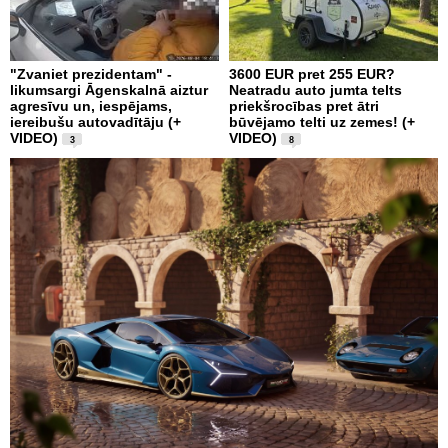
"Zvaniet prezidentam" -
3600 EUR pret 255 EUR?
likumsargi Āgenskalnā aiztur
Neatradu auto jumta telts
agresīvu un, iespējams,
priekšrocības pret ātri
iereibušu autovadītāju (+
būvējamo telti uz zemes! (+
VIDEO)
VIDEO)
3
8