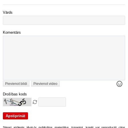
Vārds
Komentārs
Pievienot bildi
Pievienot video
Drošības kods
Stingri aizliegts iAuto.lv publicētos materiālus izmantot, kopēt vai reproducēt citos