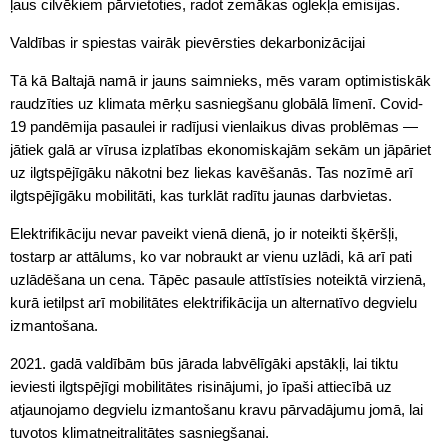
ļaus cilvēkiem pārvietoties, radot zemākas oglekļa emisijas.
Valdības ir spiestas vairāk pievērsties dekarbonizācijai
Tā kā Baltajā namā ir jauns saimnieks, mēs varam optimistiskāk
raudzīties uz klimata mērķu sasniegšanu globālā līmenī. Covid-
19 pandēmija pasaulei ir radījusi vienlaikus divas problēmas —
jātiek galā ar vīrusa izplatības ekonomiskajām sekām un jāpāriet
uz ilgtspējīgāku nākotni bez liekas kavēšanās. Tas nozīmē arī
ilgtspējīgāku mobilitāti, kas turklāt radītu jaunas darbvietas.
Elektrifikāciju nevar paveikt vienā dienā, jo ir noteikti šķēršļi,
tostarp ar attālums, ko var nobraukt ar vienu uzlādi, kā arī pati
uzlādēšana un cena. Tāpēc pasaule attīstīsies noteiktā virzienā,
kurā ietilpst arī mobilitātes elektrifikācija un alternatīvo degvielu
izmantošana.
2021. gadā valdībām būs jārada labvēlīgāki apstākļi, lai tiktu
ieviesti ilgtspējīgi mobilitātes risinājumi, jo īpaši attiecībā uz
atjaunojamo degvielu izmantošanu kravu pārvadājumu jomā, lai
tuvotos klimatneitralitātes sasniegšanai.