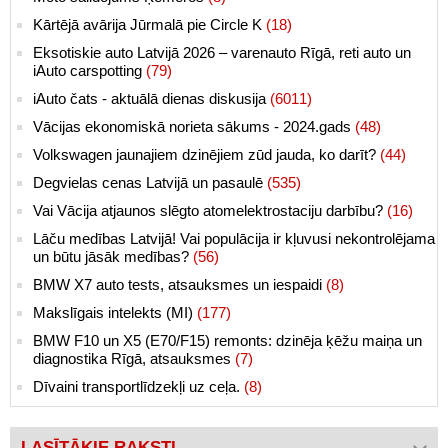
Kārtējā avārija Jūrmalā pie Circle K
(18)
Eksotiskie auto Latvijā 2026 – varenauto Rīgā, reti auto un
iAuto carspotting
(79)
iAuto čats - aktuālā dienas diskusija
(6011)
Vācijas ekonomiskā norieta sākums - 2024.gads
(48)
Volkswagen jaunajiem dzinējiem zūd jauda, ko darīt?
(44)
Degvielas cenas Latvijā un pasaulē
(535)
Vai Vācija atjaunos slēgto atomelektrostaciju darbību?
(16)
Lāču medības Latvijā! Vai populācija ir kļuvusi nekontrolējama
un būtu jāsāk medības?
(56)
BMW X7 auto tests, atsauksmes un iespaidi
(8)
Makslīgais intelekts (MI)
(177)
BMW F10 un X5 (E70/F15) remonts: dzinēja ķēžu maiņa un
diagnostika Rīgā, atsauksmes
(7)
Dīvaini transportlīdzekļi uz ceļa.
(8)
LASĪTĀKIE RAKSTI