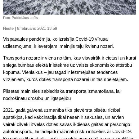
Foto: Publicitātes attēls
Neste | 9.februāris 2021 13:59
Vispasaules pandēmija, ko izraisīja Covid-19 vīrusa
uzliesmojums, ir ievērojami mainījis teju ikvienu nozari.
Transporta nozare ir viena no tām, kas visvairāk ir cietusi un kurai
sniega bumbas efektā ir ietekme uz valsts ekonomisko attīstību
kopumā. Vienlaikus – jau tagad ir iezīmējušās tendences
virzieniem, kuros doties transporta nozarei un tās spēlētājiem.
Pilsētās mainīsies sabiedriskā transporta izmantošana, lai
nodrošinātu drošību un ilgtspējību
2021. gadā galvenā uzmanība tiks pievērsta pilsētu rīcībai
apstākļos, kad vakcinācija tikai nesen ir sākusies, un arvien
vairāk cilvēki izvēlas doties savās ikdienas gaitās ar personīgo
autotransportu, lai tādējādi mazinātu risku inficēties ar Covid-19.
Ko pašvaldības darīs, lai šis aspekts nemazinātu gaisa kvalitātes