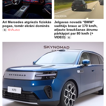
Arī Mercedes atgriezīs fiziskās
Jelgavas novadā “BMW”
pogas, tomēr ekrāni dominēs
vadītājs brauc ar 170 km/h,
atļauto braukšanas ātrumu
6
pārkāpjot par 80 km/h (+
VIDEO)
6