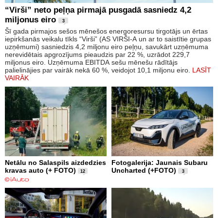
“Virši” neto peļņa pirmajā pusgadā sasniedz 4,2
miljonus eiro
3
Šī gada pirmajos sešos mēnešos energoresursu tirgotājs un ērtas
iepirkšanās veikalu tīkls “Virši” (AS VIRŠI-A un ar to saistītie grupas
uzņēmumi) sasniedzis 4,2 miljonu eiro peļņu, savukārt uzņēmuma
nerevidētais apgrozījums pieaudzis par 22 %, uzrādot 229,7
miljonus eiro. Uzņēmuma EBITDA sešu mēnešu rādītājs
palielinājies par vairāk nekā 60 %, veidojot 10,1 miljonu eiro.
LASĪT
VAIRĀK
Netālu no Salaspils aizdedzies
Fotogalerija: Jaunais Subaru
kravas auto (+ FOTO)
Uncharted (+FOTO)
12
3