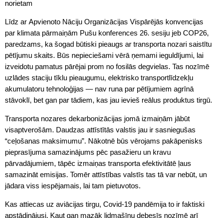
norietam
Līdz ar Apvienoto Nāciju Organizācijas Vispārējās konvencijas
par klimata pārmaiņām Pušu konferences 26. sesiju jeb COP26,
paredzams, ka šogad būtiski pieaugs ar transporta nozari saistītu
pētījumu skaits. Būs nepieciešami vērā ņemami ieguldījumi, lai
izveidotu pamatus pārējai prom no fosilās degvielas. Tas nozīmē
uzlādes staciju tīklu pieaugumu, elektrisko transportlīdzekļu
akumulatoru tehnoloģijas — nav runa par pētījumiem agrīnā
stāvoklī, bet gan par tādiem, kas jau ievieš reālus produktus tirgū.
Transporta nozares dekarbonizācijas jomā izmaiņām jābūt
visaptverošām. Daudzas attīstītās valstis jau ir sasniegušas
“ceļošanas maksimumu”. Nākotnē būs vērojams pakāpenisks
pieprasījuma samazinājums pēc pasažieru un kravu
pārvadājumiem, tāpēc izmaiņas transporta efektivitātē ļaus
samazināt emisijas. Tomēr attīstības valstīs tas tā var nebūt, un
jādara viss iespējamais, lai tam pietuvotos.
Kas attiecas uz aviācijas tirgu, Covid-19 pandēmija to ir faktiski
apstādinājusi. Kaut gan mazāk lidmašīnu debesīs nozīmē arī