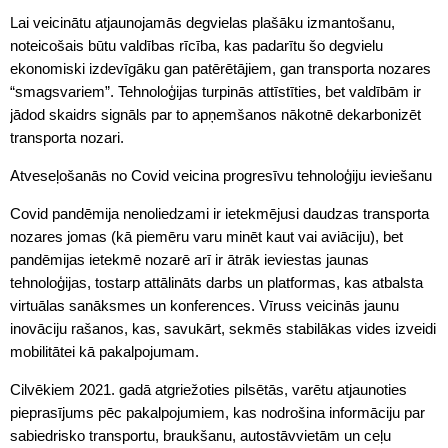
Lai veicinātu atjaunojamās degvielas plašāku izmantošanu,
noteicošais būtu valdības rīcība, kas padarītu šo degvielu
ekonomiski izdevīgāku gan patērētājiem, gan transporta nozares
“smagsvariem”. Tehnoloģijas turpinās attīstīties, bet valdībām ir
jādod skaidrs signāls par to apņemšanos nākotnē dekarbonizēt
transporta nozari.
Atveseļošanās no Covid veicina progresīvu tehnoloģiju ieviešanu
Covid pandēmija nenoliedzami ir ietekmējusi daudzas transporta
nozares jomas (kā piemēru varu minēt kaut vai aviāciju), bet
pandēmijas ietekmē nozarē arī ir ātrāk ieviestas jaunas
tehnoloģijas, tostarp attālināts darbs un platformas, kas atbalsta
virtuālas sanāksmes un konferences. Vīruss veicinās jaunu
inovāciju rašanos, kas, savukārt, sekmēs stabilākas vides izveidi
mobilitātei kā pakalpojumam.
Cilvēkiem 2021. gadā atgriežoties pilsētās, varētu atjaunoties
pieprasījums pēc pakalpojumiem, kas nodrošina informāciju par
sabiedrisko transportu, braukšanu, autostāvvietām un ceļu