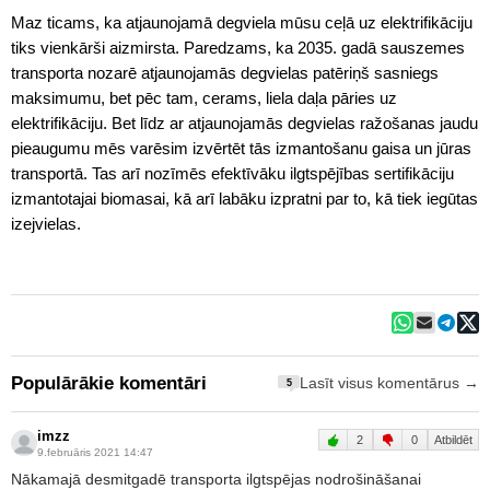
Maz ticams, ka atjaunojamā degviela mūsu ceļā uz elektrifikāciju
tiks vienkārši aizmirsta. Paredzams, ka 2035. gadā sauszemes
transporta nozarē atjaunojamās degvielas patēriņš sasniegs
maksimumu, bet pēc tam, cerams, liela daļa pāries uz
elektrifikāciju. Bet līdz ar atjaunojamās degvielas ražošanas jaudu
pieaugumu mēs varēsim izvērtēt tās izmantošanu gaisa un jūras
transportā. Tas arī nozīmēs efektīvāku ilgtspējības sertifikāciju
izmantotajai biomasai, kā arī labāku izpratni par to, kā tiek iegūtas
izejvielas.
Populārākie komentāri
Lasīt visus komentārus →
5
imzz
2
0
Atbildēt
9.februāris 2021 14:47
Nākamajā desmitgadē transporta ilgtspējas nodrošināšanai