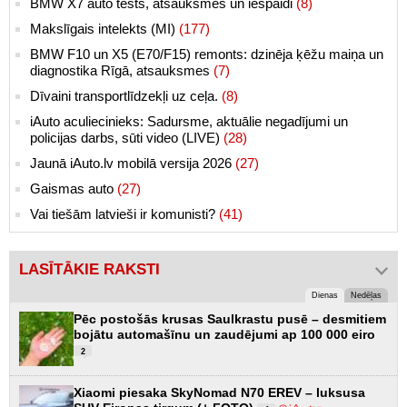
BMW X7 auto tests, atsauksmes un iespaidi
(8)
Makslīgais intelekts (MI)
(177)
BMW F10 un X5 (E70/F15) remonts: dzinēja ķēžu maiņa un
diagnostika Rīgā, atsauksmes
(7)
Dīvaini transportlīdzekļi uz ceļa.
(8)
iAuto aculiecinieks: Sadursme, aktuālie negadījumi un
policijas darbs, sūti video (LIVE)
(28)
Jaunā iAuto.lv mobilā versija 2026
(27)
Gaismas auto
(27)
Vai tiešām latvieši ir komunisti?
(41)
LASĪTĀKIE RAKSTI
Dienas
Nedēļas
Pēc postošās krusas Saulkrastu pusē – desmitiem
bojātu automašīnu un zaudējumi ap 100 000 eiro
2
Xiaomi piesaka SkyNomad N70 EREV – luksusa