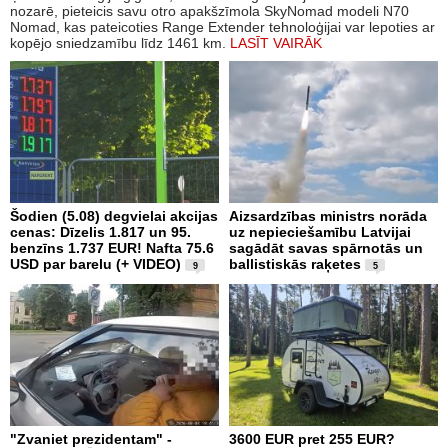
nozarē, pieteicis savu otro apakšzīmola SkyNomad modeli N70
Nomad, kas pateicoties Range Extender tehnoloģijai var lepoties ar
kopējo sniedzamību līdz 1461 km.
LASĪT VAIRĀK
Šodien (5.08) degvielai akcijas
Aizsardzības ministrs norāda
cenas: Dīzelis 1.817 un 95.
uz nepieciešamību Latvijai
benzīns 1.737 EUR! Nafta 75.6
sagādāt savas spārnotās un
USD par barelu (+ VIDEO)
ballistiskās raķetes
9
5
"Zvaniet prezidentam" -
3600 EUR pret 255 EUR?