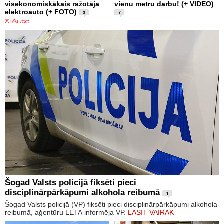
visekonomiskākais ražotāja
vienu metru darbu! (+ VIDEO)
elektroauto (+ FOTO)
3
7
Šogad Valsts policijā fiksēti pieci
disciplinārpārkāpumi alkohola reibumā
1
Šogad Valsts policijā (VP) fiksēti pieci disciplinārpārkāpumi alkohola
reibumā, aģentūru LETA informēja VP.
LASĪT VAIRĀK