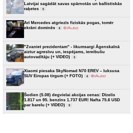
Latvijai sagādāt savas spārnotās un ballistiskās
raķetes
5
Arī Mercedes atgriezīs fiziskās pogas, tomēr
ekrāni dominēs
6
"Zvaniet prezidentam" - likumsargi Āgenskalnā
aiztur agresīvu un, iespējams, iereibušu
autovadītāju (+ VIDEO)
3
Xiaomi piesaka SkyNomad N70 EREV – luksusa
SUV Eiropas tirgum (+ FOTO)
4
Šodien (5.08) degvielai akcijas cenas: Dīzelis
1.817 un 95. benzīns 1.737 EUR! Nafta 75.6 USD
par barelu (+ VIDEO)
9