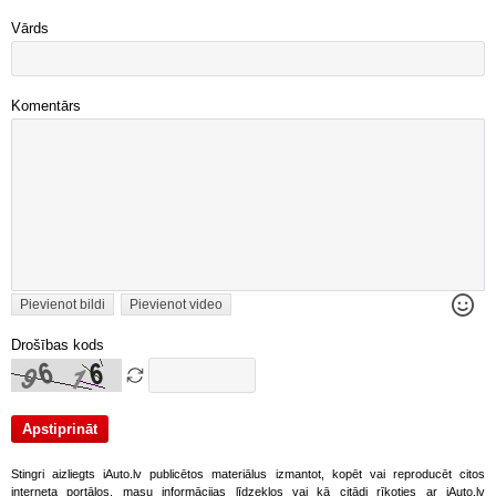
Vārds
Komentārs
Pievienot bildi
Pievienot video
Drošības kods
Stingri aizliegts iAuto.lv publicētos materiālus izmantot, kopēt vai reproducēt citos
interneta portālos, masu informācijas līdzekļos vai kā citādi rīkoties ar iAuto.lv