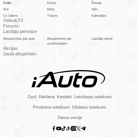
Rallijs
Kross
Šoseja
4x4
Moto
Velo
Uz Ūdens
Trases
Kalendārs
Video&TV
Forums
Lasītāju pieredze
Atsauksmes par auto
Atsauksmes par
Lasītāju raksti
uzņēmumiem
Akcijas
Jautā ekspertam
Ziņo!
Reklāma
Kontakti
Lietošanas noteikumi
Privātuma noteikumi
Sīkdatņu noteikumi
Datora versija