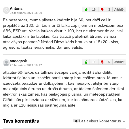
Antons
18
3
Atbildēt
25.februāris 2021 16:06
Es nesaprotu, mums pilsētās kadreiz bija 60, bet daži ceļi ir
projektēti uz 130. Un tas ir ar tā laika zapiņiem un moskvičiem bez
ABS, ESP utt. Vācijā laukos visur ir 100, bet ne vienmēr tie ceļi vai
laika apstākļi ir tie labākie. Kas traucē palielināt ātrumu vismaz
atsevišķos posmos? Nedod Dievs kāds brauks ar +15+20 - viss,
agresors, tautas ienaidnieks. Banānu valsts.
anoagask
11
5
Atbildēt
25.februāris 2021 16:17
atļautie-60-laikos uz tallinas šosejas varēja nolikt šaha dēlīti,
izkārtot figūras un izspēlēt partiju starp braucošiem auto. Mums ir
izaudzēta paaudze ar dolbajobiem, kas nesaprot atšķirību starp
max atļautais ātrums un drošs ātrums, ar tādiem šoferiem der tikai
elektroniskās zīmes, kas pielāgojas plūsmai un meteoapstākļiem.
Citādi būs pils beztabu ar sižetiem, kur instašmaras sūdzēsies, ka
miglā ar 110 iesipušas sastrēguma astē.
Tavs komentārs
Lasīt visus komentārus →
15