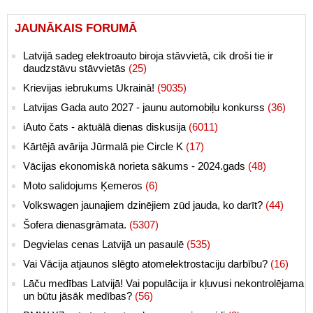
JAUNĀKAIS FORUMĀ
Latvijā sadeg elektroauto biroja stāvvietā, cik droši tie ir
daudzstāvu stāvvietās
(25)
Krievijas iebrukums Ukrainā!
(9035)
Latvijas Gada auto 2027 - jaunu automobiļu konkurss
(36)
iAuto čats - aktuālā dienas diskusija
(6011)
Kārtējā avārija Jūrmalā pie Circle K
(17)
Vācijas ekonomiskā norieta sākums - 2024.gads
(48)
Moto salidojums Ķemeros
(6)
Volkswagen jaunajiem dzinējiem zūd jauda, ko darīt?
(44)
Šofera dienasgrāmata.
(5307)
Degvielas cenas Latvijā un pasaulē
(535)
Vai Vācija atjaunos slēgto atomelektrostaciju darbību?
(16)
Lāču medības Latvijā! Vai populācija ir kļuvusi nekontrolējama
un būtu jāsāk medības?
(56)