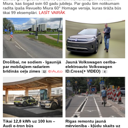
Miura, kas šogad svin 60 gadu jubileju. Par godu šim notikumam
radīta īpaša Revuelto Miura 60° Homage versija, kuras tirāža būs
tikai 99 eksemplāri.
LASĪT VAIRĀK
Drošībai, ne sodiem - Igaunijā
Jaunā Volkswagen cerība-
par mobilajiem radariem
elektroauto Volkswagen
brīdinās ceļa zimes
ID.Cross(+ VIDEO)
12
4
Tikai 12,8 kWh uz 100 km –
Rīgas remontu jaunā
Audi e-tron būs
mērvienība - kļūdu skaits uz