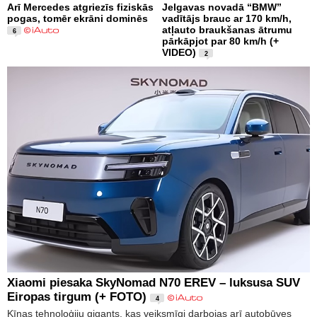
Arī Mercedes atgriezīs fiziskās
Jelgavas novadā “BMW”
pogas, tomēr ekrāni dominēs
vadītājs brauc ar 170 km/h,
atļauto braukšanas ātrumu
6
pārkāpjot par 80 km/h (+
VIDEO)
2
Xiaomi piesaka SkyNomad N70 EREV – luksusa SUV
Eiropas tirgum (+ FOTO)
4
Ķīnas tehnoloģiju gigants, kas veiksmīgi darbojas arī autobūves