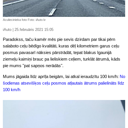
Aculiecinieka foto Foto: iAuto.lv
iAuto | 25.februāris 2021 15:05
Paradokss, taču kamēr mēs pie sevis dzirdam par tikai pērn
salaboto ceļu bēdīgo kvalitāti, kuras dēļ kilometriem garus ceļu
posmus pavasarī nāksies pārstrādāt, tepat blakus Igaunijā
ziemeļu kaimiņi brauc pa lieliskiem ceļiem, turklāt ātrumā, kāds
pie mums "pat sapņos nerādās".
Mums jāgaida līdz aprīļa beigām, lai atkal ieraudzītu 100 km/h:
No
šodienas atsevišķos ceļu posmos atļautais ātrums palielināts līdz
100 km/h