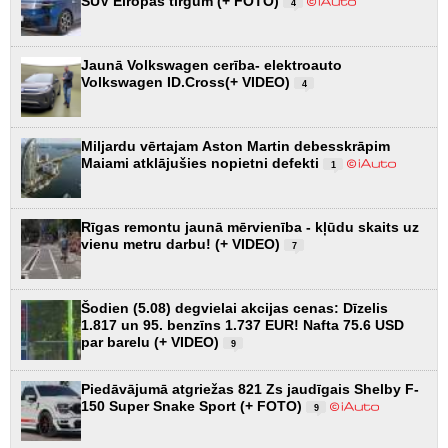
SUV Eiropas tirgum (+ FOTO)
4
Jaunā Volkswagen cerība- elektroauto
Volkswagen ID.Cross(+ VIDEO)
4
Miljardu vērtajam Aston Martin debesskrāpim
Maiami atklājušies nopietni defekti
1
Rīgas remontu jaunā mērvienība - kļūdu skaits uz
vienu metru darbu! (+ VIDEO)
7
Šodien (5.08) degvielai akcijas cenas: Dīzelis
1.817 un 95. benzīns 1.737 EUR! Nafta 75.6 USD
par barelu (+ VIDEO)
9
Piedāvājumā atgriežas 821 Zs jaudīgais Shelby F-
150 Super Snake Sport (+ FOTO)
9