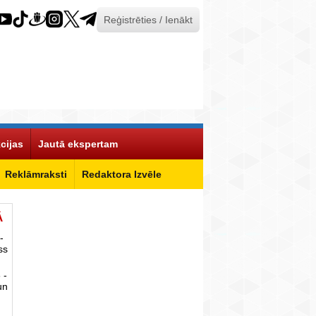
Reģistrēties / Ienākt
cijas
Jautā ekspertam
Reklāmraksti
Redaktora Izvēle
Ā
-
ss
 -
un