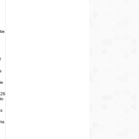
tie
!
s
ie
026
to
as
eta