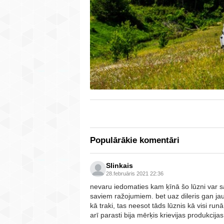
Populārākie komentāri
Slinkais
28.februāris 2021 22:36
nevaru iedomaties kam ķīnā šo lūzni var sav
saviem ražojumiem. bet uaz dileris gan ja
kā traki, tas neesot tāds lūznis kā visi ru
arī parasti bija mērķis krievijas produkcija