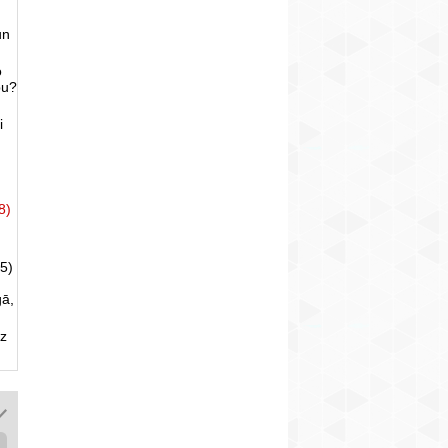
un
o
bu?
i
8)
5)
gā,
uz