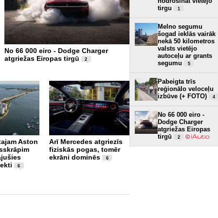
nodrošināt vietējo
tirgu
1
Melno segumu
šogad ieklās vairāk
nekā 50 kilometros
valsts vietējo
No 66 000 eiro - Dodge Charger
Xiaomi piesaka SkyNomad
autoceļu ar grants
atgriežas Eiropas tirgū
– luksusa SUV Eiropas tir
2
segumu
5
FOTO)
4
Pabeigta trīs
reģionālo veloceļu
izbūve (+ FOTO)
4
No 66 000 eiro -
Dodge Charger
atgriežas Eiropas
tirgū
2
rtajam Aston
Arī Mercedes atgriezīs
Pēc vairāk nekā 80
sskrāpim
fiziskās pogas, tomēr
gadiem Donavā redzami
ājušies
ekrāni dominēs
Otrā pasaules kara
6
ekti
kuģu vraki (+ VIDEO)
6