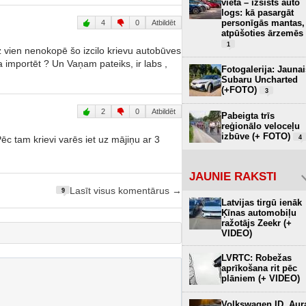
vietā – izsists auto
logs: kā pasargāt
personīgās mantas,
4
0
Atbildēt
atpūšoties ārzemēs
1
rīz vien nenokopē šo izcilo krievu autobūves
ba importēt ? Un Vaņam pateiks, ir labs ,
Fotogalerija: Jaunai
Subaru Uncharted
(+FOTO)
3
2
0
Atbildēt
Pabeigta trīs
reģionālo veloceļu
izbūve (+ FOTO)
4
 tam krievi varēs iet uz mājiņu ar 3
JAUNIE RAKSTI
Lasīt visus komentārus →
9
Latvijas tirgū ienāk
Ķīnas automobiļu
ražotājs Zeekr (+
VIDEO)
LVRTC: Robežas
aprīkošana rit pēc
plāniem (+ VIDEO)
Volkswagen ID. Aur