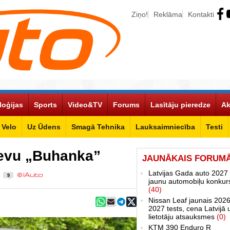
Ziņo!
Reklāma
Kontakti
loģijas
Sports
Video&TV
Forums
Lasītāju pieredze
Ak
Velo
Uz Ūdens
Smagā Tehnika
Lauksaimniecība
Testi
ievu „Buhanka”
JAUNĀKAIS FORUM
z
Latvijas Gada auto 2027 
9
jaunu automobiļu konkur
(40)
Nissan Leaf jaunais 2026
2027 tests, cena Latvijā 
lietotāju atsauksmes
(0)
KTM 390 Enduro R