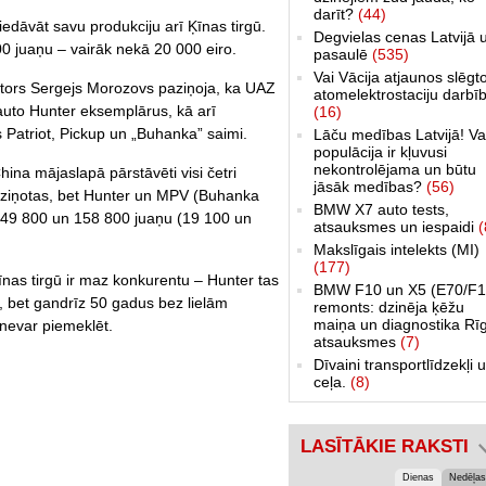
darīt?
(44)
dāvāt savu produkciju arī Ķīnas tirgū.
Degvielas cenas Latvijā 
 juaņu – vairāk nekā 20 000 eiro.
pasaulē
(535)
Vai Vācija atjaunos slēgt
ors Sergejs Morozovs paziņoja, ka UAZ
atomelektrostaciju darbī
auto Hunter eksemplārus, kā arī
(16)
us Patriot, Pickup un „Buhanka” saimi.
Lāču medības Latvijā! Va
populācija ir kļuvusi
nekontrolējama un būtu
ina mājaslapā pārstāvēti visi četri
jāsāk medības?
(56)
paziņotas, bet Hunter un MPV (Buhanka
BMW X7 auto tests,
149 800 un 158 800 juaņu (19 100 un
atsauksmes un iespaidi
(
Makslīgais intelekts (MI)
(177)
īnas tirgū ir maz konkurentu – Hunter tas
BMW F10 un X5 (E70/F1
2, bet gandrīz 50 gadus bez lielām
remonts: dzinēja ķēžu
maiņa un diagnostika Rī
nevar piemeklēt.
atsauksmes
(7)
Dīvaini transportlīdzekļi 
ceļa.
(8)
LASĪTĀKIE RAKSTI
Dienas
Nedēļas