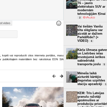
T6 – jauns
elektriskais SUV ar
modernām
tehnoloģijām Ķīnai
2
ot video
Vai tiešām Vanšu
tilta slēgšanu var
aizstāt ar dažiem
Park&Ride? (+
VIDEO)
6
Kārļa Ulmaņa gatve
un Lielirbes ielas
ot, kopēt vai reproducēt citos interneta portālos, masu
krustojumā ierīkos
o.lv publicētajiem materiāliem bez rakstiskas EON SIA
sabiedriskā
transporta joslu
5
Mēneša laikā
aizturēti kārtējie
degvielas uzpildes
staciju apzadzēji
1
KEM: Trīs Latvijas
granulu ražotāji
apņēmušies ar
produkciju prioritār