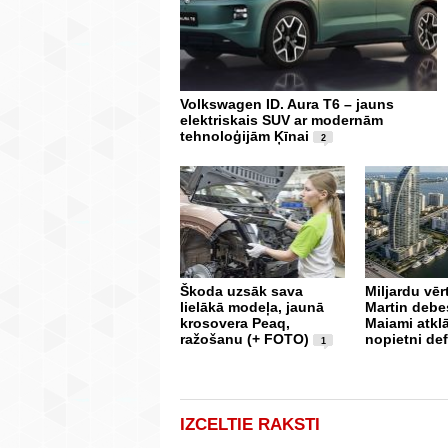
Volkswagen ID. Aura T6 – jauns
elektriskais SUV ar modernām
tehnoloģijām Ķīnai
2
Škoda uzsāk sava
Miljardu vē
lielākā modeļa, jaunā
Martin debe
krosovera Peaq,
Maiami atkl
ražošanu (+ FOTO)
nopietni def
1
IZCELTIE RAKSTI