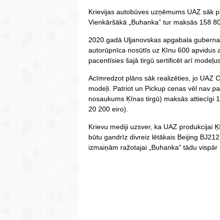
Krievijas autobūves uzņēmums UAZ sāk pie
Vienkāršākā „Buhanka” tur maksās 158 800
2020.gadā Uļjanovskas apgabala gubernat
autorūpnīca nosūtīs uz Ķīnu 600 apvidus 
pacentīsies šajā tirgū sertificēt arī modeļ
Acīmredzot plāns sāk realizēties, jo UAZ Ch
modeļi. Patriot un Pickup cenas vēl nav 
nosaukums Ķīnas tirgū) maksās attiecīgi 
20 200 eiro).
Krievu mediji uzsver, ka UAZ produkcijai Ķ
būtu gandrīz divreiz lētākais Beijing BJ21
izmaiņām ražotajai „Buhanka” tādu vispār 