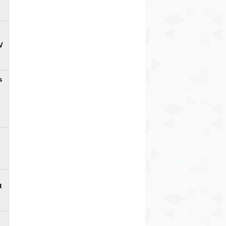
V
s
t