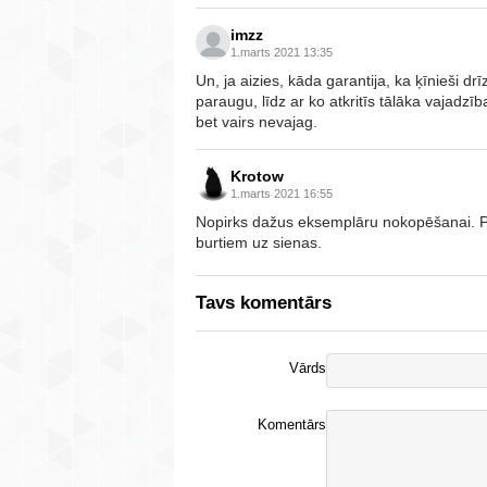
imzz
1.marts 2021 13:35
Un, ja aizies, kāda garantija, ka ķīnieši d
paraugu, līdz ar ko atkritīs tālāka vajadzī
bet vairs nevajag.
Krotow
1.marts 2021 16:55
Nopirks dažus eksemplāru nokopēšanai. Pēc
burtiem uz sienas.
Tavs komentārs
Vārds
Komentārs