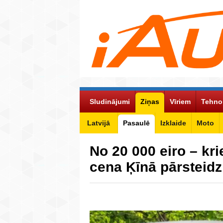
Sludinājumi
Ziņas
Vīriem
Tehno
Latvijā
Pasaulē
Izklaide
Moto
No 20 000 eiro – kr
cena Ķīnā pārsteid