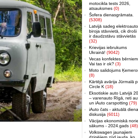
motocikla tests 2026,
atsauksmes
(0)
Šofera dienasgrāmata.
(5308)
Latvijā sadeg elektroauto
biroja stāvvietā, cik droši 
ir daudzstāvu stāvvietās
(32)
Krievijas iebrukums
Ukrainā!
(9042)
Vecas konfektes bērniem
Vai tas ir ok?
(3)
Moto salidojums Ķemero
(8)
Kārtējā avārija Jūrmalā p
Circle K
(18)
Eksotiskie auto Latvijā 2
– varenauto Rīgā, reti au
un iAuto carspotting
(79)
iAuto čats - aktuālā dien
diskusija
(6011)
Vācijas ekonomiskā nori
sākums - 2024.gads
(48)
Volkswagen jaunajiem
dzinējiem zūd jauda, ko