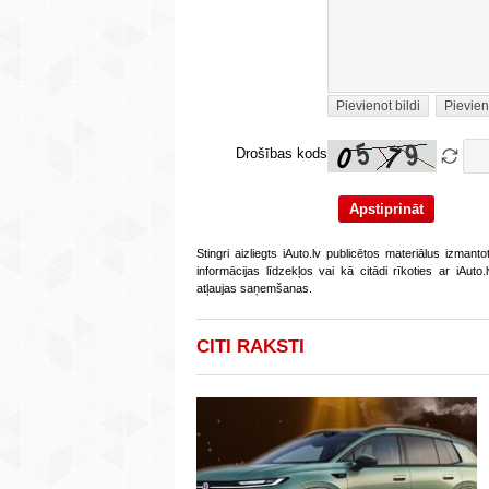
Pievienot bildi
Pievien
Drošības kods
Stingri aizliegts iAuto.lv publicētos materiālus izmant
informācijas līdzekļos vai kā citādi rīkoties ar iAut
atļaujas saņemšanas.
CITI RAKSTI