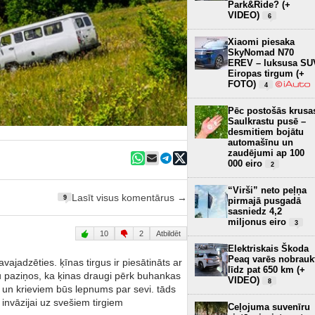
Park&Ride? (+
VIDEO)
6
Xiaomi piesaka
SkyNomad N70
EREV – luksusa SU
Eiropas tirgum (+
FOTO)
4
Pēc postošās krusa
Saulkrastu pusē –
desmitiem bojātu
automašīnu un
zaudējumi ap 100
000 eiro
2
“Virši” neto peļņa
Lasīt visus komentārus →
9
pirmajā pusgadā
sasniedz 4,2
miljonus eiro
3
10
2
Atbildēt
Elektriskais Škoda
Peaq varēs nobrauk
ajadzēties. ķīnas tirgus ir piesātināts ar
līdz pat 650 km (+
u paziņos, ka ķinas draugi pērk buhankas
VIDEO)
8
nā un krieviem būs lepnums par sevi. tāds
s invāzijai uz svešiem tirgiem
Ceļojuma suvenīru