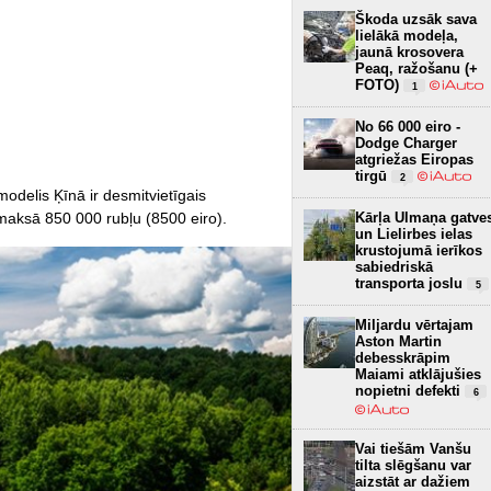
Škoda uzsāk sava
lielākā modeļa,
jaunā krosovera
Peaq, ražošanu (+
FOTO)
1
No 66 000 eiro -
Dodge Charger
atgriežas Eiropas
tirgū
2
odelis Ķīnā ir desmitvietīgais
 maksā 850 000 rubļu (8500 eiro).
Kārļa Ulmaņa gatve
un Lielirbes ielas
krustojumā ierīkos
sabiedriskā
transporta joslu
5
Miljardu vērtajam
Aston Martin
debesskrāpim
Maiami atklājušies
nopietni defekti
6
Vai tiešām Vanšu
tilta slēgšanu var
aizstāt ar dažiem