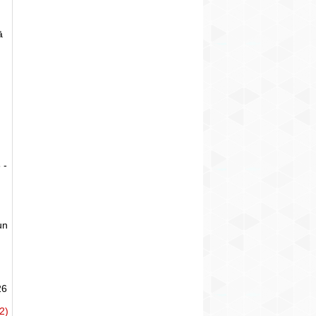
ā
 -
un
26
2)