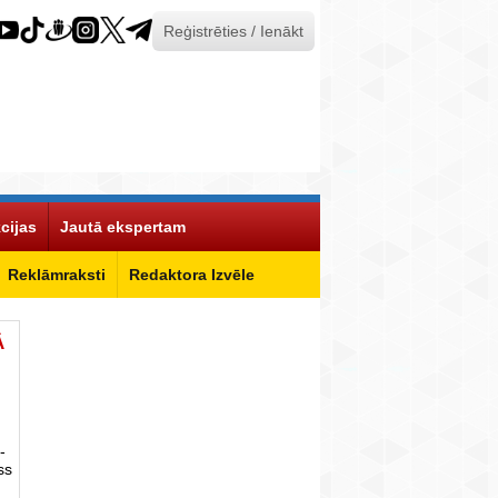
Reģistrēties / Ienākt
cijas
Jautā ekspertam
Reklāmraksti
Redaktora Izvēle
Ā
-
ss