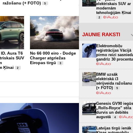
ražošanu (+ FOTO)
jaunā krosovera Peaq, raž
elektriskais SUV ar
5
FOTO)
modernām
1
tehnoloģijām Ķīnai
2
JAUNIE RAKSTI
Elektromobiļu
reģistrācijas Vācijā
ID. Aura T6
No 66 000 eiro - Dodge
Arī Mercedes atgriezīs
pirmo reizi sasnied
triskais SUV
Charger atgriežas
fiziskās pogas, tomēr
gandrīz 30 procent
m
Eiropas tirgū
ekrāni dominēs
3
6
m Ķīnai
2
BMW uzsāk
elektriskā i3
sērijveida ražošanu
(+ FOTO)
5
Genesis GV90 iegū
„Rolls-Royce” stila
durvis un debitēs
augustā
4
Latvijas tirgū ienāk
Ķīnas automobiļu