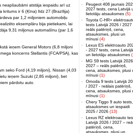
Peugeot 408 jaunais 202
s neapšaubāmi atstāja iespaidu arī uz
2027 tests, cena Latvijā 
a kritums ir 6 (Ķīna) līdz 27 (Brazīlija)
lietotāju atsauksmes
(5)
ārdeva par 1,2 miljoniem automobiļu
Toyota C-HR+ elektroaut
alizēto eksemplāru bija pietiekami, lai
tests Latvijā 2026 / 2027
reāls patēriņš, cena,
dāja 9,31 miljonus automašīnu (par 1,6
atsauksmes, plusi un
mīnusi
(4)
Lexus ES elektroauto 20
kstā ieņem General Motors (6,8 miljoni
- 2027 tests, cena Latvijā
is mega koncerns Stellantis (FCA/PSA), kas
un lietotāju atsauksmes
(
MG S9 tests Latvijā 2026
2027 – reāls patēriņš,
am seko Ford (4,19 miljoni), Nissan (4,03
cena, atsauksmes, plusi 
mīnusi
(1)
ietu ieņem Suzuki (2,85 miljoni), bet
Omoda 9 tests Latvijā 2
niem pārdotu auto.
/ 2027 - reālais patēriņš,
cena, atsauksmes, plusi 
mīnusi
(1)
Chery Tiggo 9 auto tests,
atsauksmes un iespaidi
2025 / 2026
(13)
Lexus RZ elektroauto tes
Latvijā 2026 / 2027 – reā
patēriņš, cena,
atsauksmes, plusi un