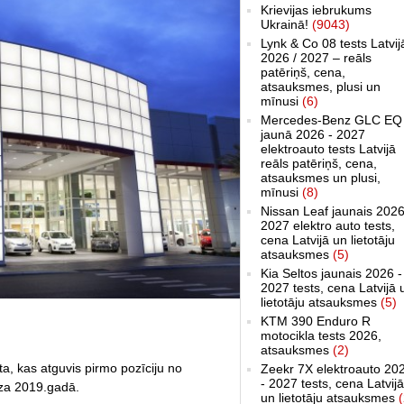
Krievijas iebrukums
Ukrainā!
(9043)
Lynk & Co 08 tests Latvij
2026 / 2027 – reāls
patēriņš, cena,
atsauksmes, plusi un
mīnusi
(6)
Mercedes-Benz GLC EQ
jaunā 2026 - 2027
elektroauto tests Latvijā
reāls patēriņš, cena,
atsauksmes un plusi,
mīnusi
(8)
Nissan Leaf jaunais 2026
2027 elektro auto tests,
cena Latvijā un lietotāju
atsauksmes
(5)
Kia Seltos jaunais 2026 -
2027 tests, cena Latvijā 
lietotāju atsauksmes
(5)
KTM 390 Enduro R
motocikla tests 2026,
atsauksmes
(2)
ta, kas atguvis pirmo pozīciju no
Zeekr 7X elektroauto 20
- 2027 tests, cena Latvijā
za 2019.gadā.
un lietotāju atsauksmes
(