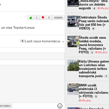
„Rolls-Royce” stila
durvis un debitēs
?
augustā
4
Elektriskais Škoda
1
0
Atbildēt
Peaq varēs nobrauk
līdz pat 650 km (+
M un visa Toyota+Lexus
VIDEO)
8
Škoda uzsāk sava
Lasīt visus komentārus →
lielākā modeļa,
5
jaunā krosovera
Peaq, ražošanu (+
FOTO)
1
Kārļa Ulmaņa gatve
un Lielirbes ielas
krustojumā ierīkos
sabiedriskā
transporta joslu
7
BMW uzsāk
elektriskā i3
sērijveida ražošanu
(+ FOTO)
5
ot video