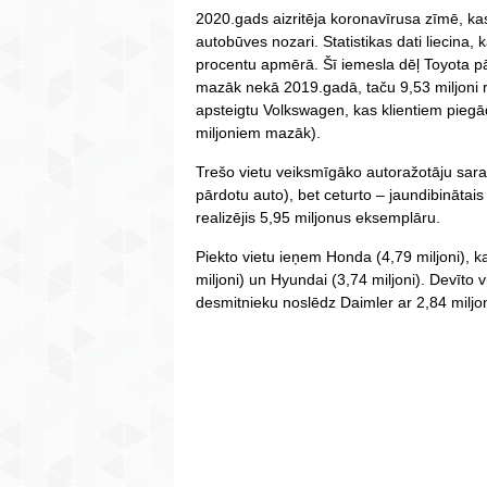
2020.gads aizritēja koronavīrusa zīmē, ka
autobūves nozari. Statistikas dati liecina, k
procentu apmērā. Šī iemesla dēļ Toyota p
mazāk nekā 2019.gadā, taču 9,53 miljoni re
apsteigtu Volkswagen, kas klientiem piegā
miljoniem mazāk).
Trešo vietu veiksmīgāko autoražotāju sara
pārdotu auto), bet ceturto – jaundibināta
realizējis 5,95 miljonus eksemplāru.
Piekto vietu ieņem Honda (4,79 miljoni), k
miljoni) un Hyundai (3,74 miljoni). Devīto v
desmitnieku noslēdz Daimler ar 2,84 miljo