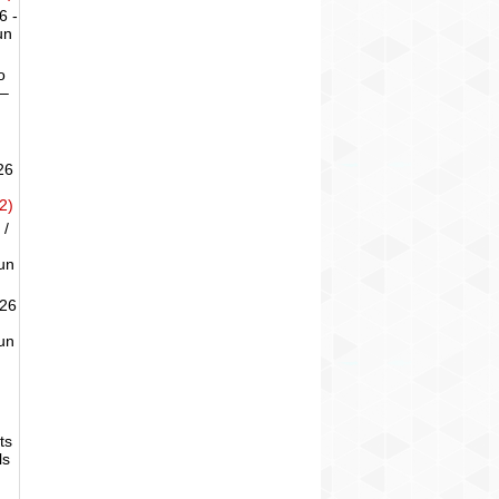
6 -
un
o
 –
26
2)
 /
un
026
un
ts
ls