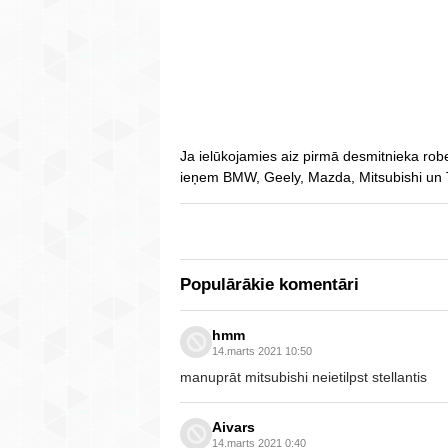
Ja ielūkojamies aiz pirmā desmitnieka rob
ieņem BMW, Geely, Mazda, Mitsubishi un 
Populārākie komentāri
hmm
14.marts 2021 10:50
manuprāt mitsubishi neietilpst stellantis
Aivars
14.marts 2021 0:40