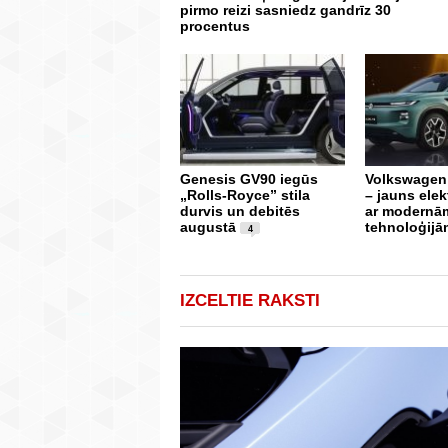
pirmo reizi sasniedz gandrīz 30
procentus
Genesis GV90 iegūs
Volkswagen 
„Rolls-Royce” stila
– jauns elek
durvis un debitēs
ar modernā
augustā
tehnoloģijā
4
IZCELTIE RAKSTI