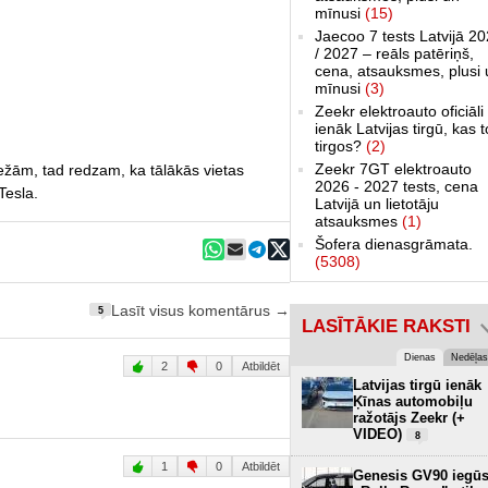
mīnusi
(15)
Jaecoo 7 tests Latvijā 2
/ 2027 – reāls patēriņš,
cena, atsauksmes, plusi 
mīnusi
(3)
Zeekr elektroauto oficiāli
ienāk Latvijas tirgū, kas 
tirgos?
(2)
Zeekr 7GT elektroauto
ežām, tad redzam, ka tālākās vietas
2026 - 2027 tests, cena
Tesla.
Latvijā un lietotāju
atsauksmes
(1)
Šofera dienasgrāmata.
(5308)
Lasīt visus komentārus →
5
LASĪTĀKIE RAKSTI
Dienas
Nedēļas
2
0
Atbildēt
Latvijas tirgū ienāk
Ķīnas automobiļu
ražotājs Zeekr (+
VIDEO)
8
1
0
Atbildēt
Genesis GV90 iegū