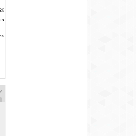
026
un
tos
s