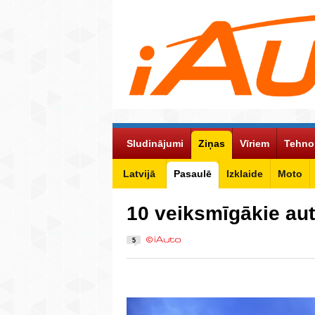
Sludinājumi
Ziņas
Vīriem
Tehno
Latvijā
Pasaulē
Izklaide
Moto
10 veiksmīgākie aut
5