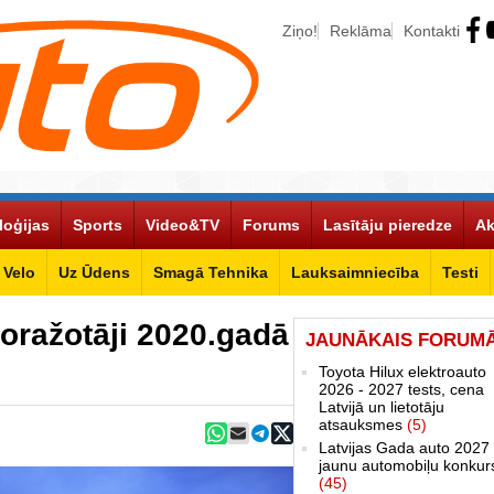
Ziņo!
Reklāma
Kontakti
loģijas
Sports
Video&TV
Forums
Lasītāju pieredze
Ak
Velo
Uz Ūdens
Smagā Tehnika
Lauksaimniecība
Testi
oražotāji 2020.gadā
JAUNĀKAIS FORUM
Toyota Hilux elektroauto
2026 - 2027 tests, cena
Latvijā un lietotāju
atsauksmes
(5)
Latvijas Gada auto 2027 
jaunu automobiļu konkur
(45)