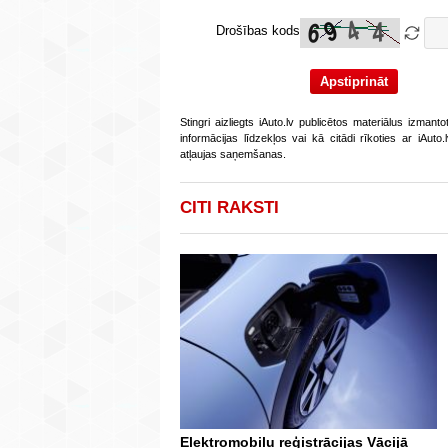
Drošības kods
Stingri aizliegts iAuto.lv publicētos materiālus izmant
informācijas līdzekļos vai kā citādi rīkoties ar iAut
atļaujas saņemšanas.
CITI RAKSTI
Elektromobiļu reģistrācijas Vācijā