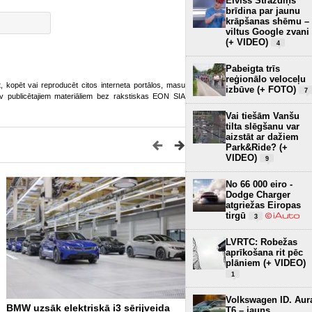
Elviss Strazdiņš
brīdina par jaunu
krāpšanas shēmu –
viltus Google zvani
(+ VIDEO)
4
Pabeigta trīs
reģionālo veloceļu
ot, kopēt vai reproducēt citos interneta portālos, masu
izbūve (+ FOTO)
7
o.lv publicētajiem materiāliem bez rakstiskas EON SIA
Vai tiešām Vanšu
tilta slēgšanu var
aizstāt ar dažiem
Park&Ride? (+
VIDEO)
9
No 66 000 eiro -
Dodge Charger
atgriežas Eiropas
tirgū
3
LVRTC: Robežas
aprīkošana rit pēc
plāniem (+ VIDEO)
1
Volkswagen ID. Aur
BMW uzsāk elektriskā i3 sērijveida
Škoda uzsāk sava lielākā 
T6 – jauns