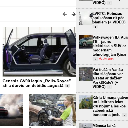
VIDEO)
6
LVRTC: Robežas
aprīkošana rit pēc
plāniem (+ VIDEO)
1
Volkswagen ID. Aur
T6 – jauns
elektriskais SUV ar
modernām
tehnoloģijām Ķīnai
2
Vai tiešām Vanšu
tilta slēgšanu var
aizstāt ar dažiem
Genesis GV90 iegūs „Rolls-Royce”
Miljardu vērtajam Aston Ma
Park&Ride? (+
stila durvis un debitēs augustā
debesskrāpim Maiami atkl
VIDEO)
3
9
nopietni defekti
6
Kārļa Ulmaņa gatve
un Lielirbes ielas
krustojumā ierīkos
sabiedriskā
transporta joslu
7
Mēneša laikā