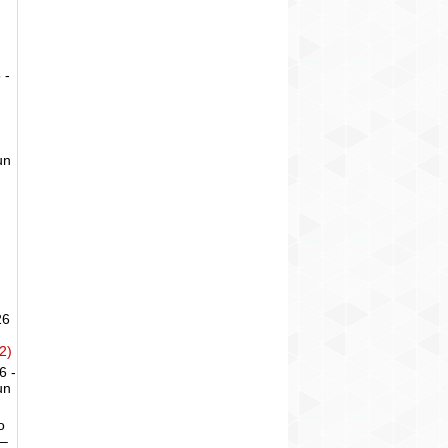
 -
un
26
2)
6 -
un
o
 –