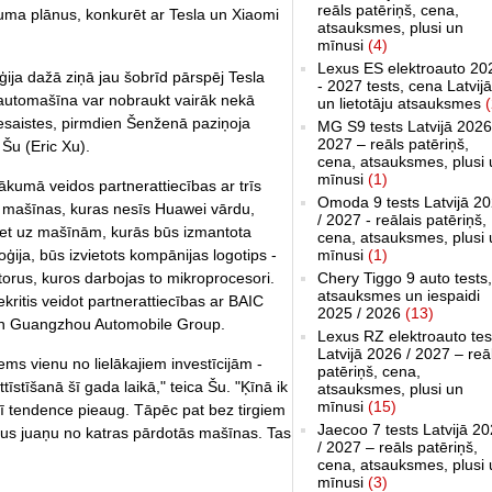
reāls patēriņš, cena,
uma plānus, konkurēt ar Tesla un Xiaomi
atsauksmes, plusi un
mīnusi
(4)
Lexus ES elektroauto 20
ja dažā ziņā jau šobrīd pārspēj Tesla
- 2027 tests, cena Latvijā
i automašīna var nobraukt vairāk nekā
un lietotāju atsauksmes
(
 iesaistes, pirmdien Šenženā paziņoja
MG S9 tests Latvijā 2026
2027 – reāls patēriņš,
 Šu (Eric Xu).
cena, atsauksmes, plusi 
mīnusi
(1)
sākumā veidos partnerattiecības ar trīs
Omoda 9 tests Latvijā 2
a mašīnas, kuras nesīs Huawei vārdu,
/ 2027 - reālais patēriņš,
 bet uz mašīnām, kurās būs izmantota
cena, atsauksmes, plusi 
mīnusi
(1)
ja, būs izvietots kompānijas logotips -
Chery Tiggo 9 auto tests,
torus, kuros darbojas to mikroprocesori.
atsauksmes un iespaidi
ekritis veidot partnerattiecības ar BAIC
2025 / 2026
(13)
n Guangzhou Automobile Group.
Lexus RZ elektroauto tes
Latvijā 2026 / 2027 – reā
s vienu no lielākajiem investīcijām -
patēriņš, cena,
īstīšanā šī gada laikā," teica Šu. "Ķīnā ik
atsauksmes, plusi un
mīnusi
(15)
ī tendence pieaug. Tāpēc pat bez tirgiem
Jaecoo 7 tests Latvijā 2
ošus juaņu no katras pārdotās mašīnas. Tas
/ 2027 – reāls patēriņš,
cena, atsauksmes, plusi 
mīnusi
(3)