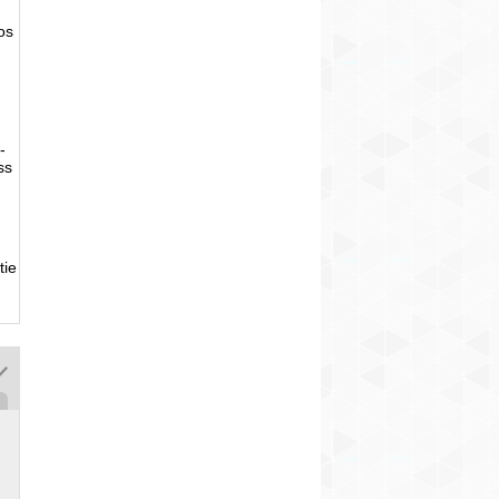
tos
-
ss
tie