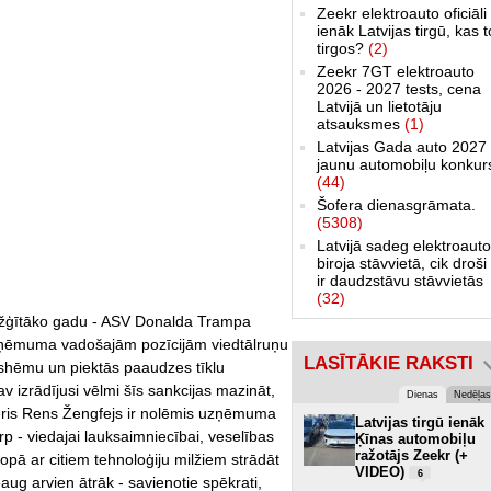
Zeekr elektroauto oficiāli
ienāk Latvijas tirgū, kas 
tirgos?
(2)
Zeekr 7GT elektroauto
2026 - 2027 tests, cena
Latvijā un lietotāju
atsauksmes
(1)
Latvijas Gada auto 2027 
jaunu automobiļu konkur
(44)
Šofera dienasgrāmata.
(5308)
Latvijā sadeg elektroauto
biroja stāvvietā, cik droši 
ir daudzstāvu stāvvietās
(32)
arežģītāko gadu - ASV Donalda Trampa
 uzņēmuma vadošajām pozīcijām viedtālruņu
LASĪTĀKIE RAKSTI
oshēmu un piektās paaudzes tīklu
v izrādījusi vēlmi šīs sankcijas mazināt,
Dienas
Nedēļas
ieris Rens Žengfejs ir nolēmis uzņēmuma
Latvijas tirgū ienāk
 - viedajai lauksaimniecībai, veselības
Ķīnas automobiļu
ražotājs Zeekr (+
pā ar citiem tehnoloģiju milžiem strādāt
VIDEO)
6
ug arvien ātrāk - savienotie spēkrati,