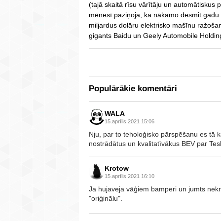
(tajā skaitā rīsu vārītāju un automātiskus 
mēnesī paziņoja, ka nākamo desmit gadu 
miljardus dolāru elektrisko mašīnu ražošanā
gigants Baidu un Geely Automobile Holding
Populārākie komentāri
WALA
15.aprīlis 2021 15:06
Nju, par to teholoģisko pārspēšanu es tā 
nostrādātus un kvalitatīvākus BEV par Tesl
Krotow
15.aprīlis 2021 16:10
Ja hujaveja vāģiem bamperi un jumts nekri
"oriģinālu".