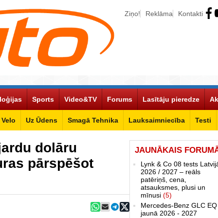
Ziņo!
Reklāma
Kontakti
loģijas
Sports
Video&TV
Forums
Lasītāju pieredze
Ak
Velo
Uz Ūdens
Smagā Tehnika
Lauksaimniecība
Testi
jardu dolāru
JAUNĀKAIS FORUM
uras pārspēšot
Lynk & Co 08 tests Latvij
2026 / 2027 – reāls
patēriņš, cena,
atsauksmes, plusi un
mīnusi
(5)
Mercedes-Benz GLC EQ
jaunā 2026 - 2027