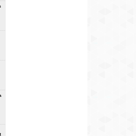
s
a
t