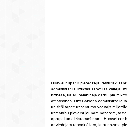
Huawei nupat ir pieredzējis vēsturiski s
administrācija uzliktās sankcijas kaitēja
biznesā, kā arī palēnināja darbu pie mikr
attīstīšanas. Džo Baidena administrācija na
un tieši tāpēc uzņēmuma vadītājs miljard
uzmanību pievērst jaunām nozarēm, tostarp
aprūpei un elektromašīnām. Huawei cer ko
ar viedajām tehnoloģijām, kuru nozīme piea