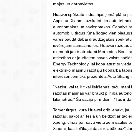
mājas un darbavietas.
Huawei spēkratu industrijas jomā plāno pi
Apple un Xiaomi, uzskatot, ka auto tehnol
autonomākas un savienotākas. Canalys pēt
automobiļu tirgus Ķīnā šogad vien pieaugs 
varēs baudīt dabai draudzīgākus spēkratu
ievērojami samazinoties. Huawei ražotas a
elementi jau ir atrodami Mercedes-Benz 
attiecības ar jaudīgiem savas valsts spēl
Energy Technology, lai kopā attīstītu viedā
elektrisko mašīnu ražotāju kopdarbā tapuša
interesentiem tiks prezentēts Auto Shanghai
"Nezinu vai tā ir tikai lielīšanās, taču ma
ražotās mašīnas var braukt pilnībā autonom
kilometrus," Šu sacīja pirmdien. "Tas ir da
Tomēr tirgus, kurā Huawei grib ienākt, jau 
ražotāji, sākot ar Tesla un beidzot ar tād
Xpeng, cīnas par savu vietu zem saules pa
Xiaomi, kas lielākajai daļai ir labāk pazīs