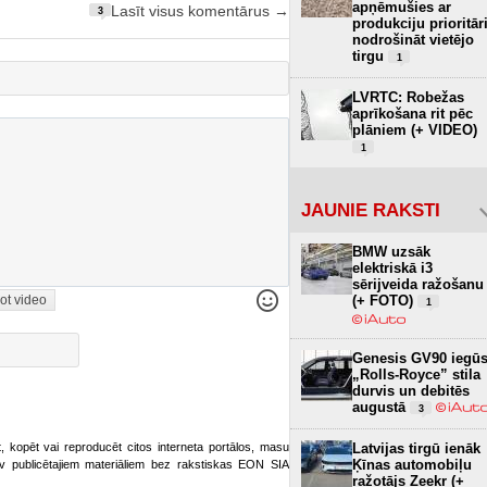
apņēmušies ar
Lasīt visus komentārus →
3
produkciju prioritār
nodrošināt vietējo
tirgu
1
LVRTC: Robežas
aprīkošana rit pēc
plāniem (+ VIDEO)
1
JAUNIE RAKSTI
BMW uzsāk
elektriskā i3
sērijveida ražošanu
(+ FOTO)
ot video
1
Genesis GV90 iegū
„Rolls-Royce” stila
durvis un debitēs
augustā
3
Latvijas tirgū ienāk
ot, kopēt vai reproducēt citos interneta portālos, masu
Ķīnas automobiļu
o.lv publicētajiem materiāliem bez rakstiskas EON SIA
ražotājs Zeekr (+