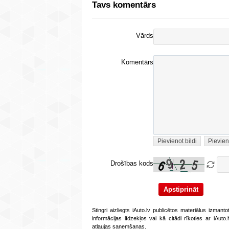
Tavs komentārs
Vārds
Komentārs
Pievienot bildi
Pievien
Drošības kods
Stingri aizliegts iAuto.lv publicētos materiālus izmant
informācijas līdzekļos vai kā citādi rīkoties ar iAut
atļaujas saņemšanas.