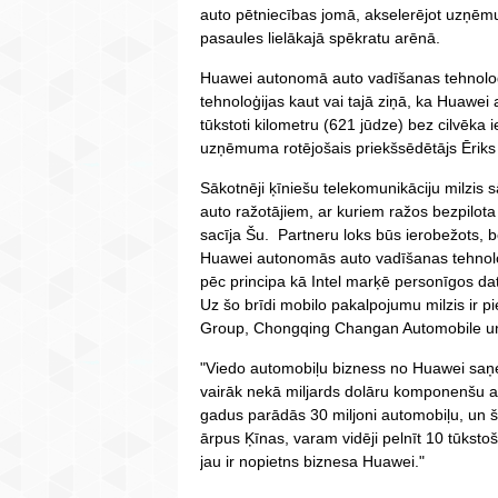
auto pētniecības jomā, akselerējot uzņēm
pasaules lielākajā spēkratu arēnā.
Huawei autonomā auto vadīšanas tehnoloģi
tehnoloģijas kaut vai tajā ziņā, ka Huawe
tūkstoti kilometru (621 jūdze) bez cilvēka
uzņēmuma rotējošais priekšsēdētājs Ēriks
Sākotnēji ķīniešu telekomunikāciju milzis 
auto ražotājiem, ar kuriem ražos bezpilot
sacīja Šu. Partneru loks būs ierobežots,
Huawei autonomās auto vadīšanas tehnoloģi
pēc principa kā Intel marķē personīgos da
Uz šo brīdi mobilo pakalpojumu milzis ir pi
Group, Chongqing Changan Automobile u
"Viedo automobiļu bizness no Huawei saņem
vairāk nekā miljards dolāru komponenšu att
gadus parādās 30 miljoni automobiļu, un š
ārpus Ķīnas, varam vidēji pelnīt 10 tūkst
jau ir nopietns biznesa Huawei."