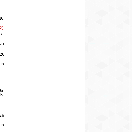
26
2)
 /
un
026
un
ts
ls
026
un