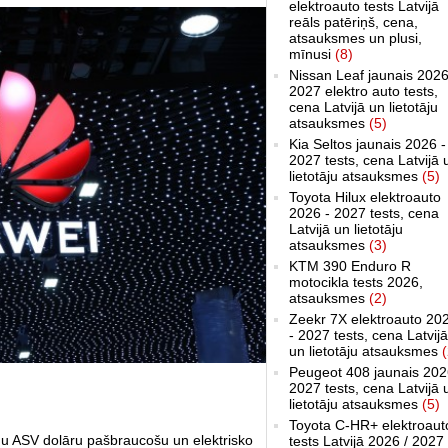
elektroauto tests Latvijā
reāls patēriņš, cena,
atsauksmes un plusi,
mīnusi
(8)
Nissan Leaf jaunais 2026
2027 elektro auto tests,
cena Latvijā un lietotāju
atsauksmes
(5)
Kia Seltos jaunais 2026 -
2027 tests, cena Latvijā 
lietotāju atsauksmes
(5)
Toyota Hilux elektroauto
2026 - 2027 tests, cena
Latvijā un lietotāju
atsauksmes
(3)
KTM 390 Enduro R
motocikla tests 2026,
atsauksmes
(2)
Zeekr 7X elektroauto 20
- 2027 tests, cena Latvijā
un lietotāju atsauksmes
(
Peugeot 408 jaunais 202
2027 tests, cena Latvijā 
lietotāju atsauksmes
(5)
Toyota C-HR+ elektroaut
du ASV dolāru pašbraucošu un elektrisko
tests Latvijā 2026 / 2027