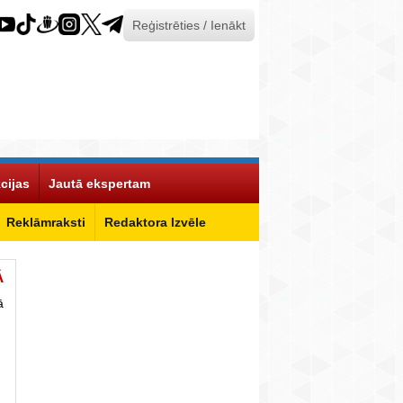
Reģistrēties / Ienākt
cijas
Jautā ekspertam
Reklāmraksti
Redaktora Izvēle
Ā
ā