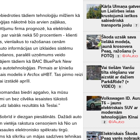
Kārļa Ulmaņa gatve
un Lielirbes ielas
ebiedroties tādiem tehnoloģiju milžiem kā
krustojumā ierīkos
sabiedriskā
oģijas nākotnē būs arvien zaļākas,
transporta joslu
7
ījumu firma prognozē, ka elektrisko
par vairāk nekā 50 procentiem - klienti
Škoda uzsāk sava
s, vienlaikus to ražošanas cenām
lielākā modeļa,
jaunā krosovera
uto informācijas un izklaides sistēmu
Peaq, ražošanu (+
sedanos, paralēli uzņēmums veido
FOTO)
1
ētājiem tādiem kā BAIC BluePark New
Vai tiešām Vanšu
s autotehnoloģijas. Pirmais ar ķīniešu
tilta slēgšanu var
is modelis ir Arcfox αHBT. Tas pirmo reizi
aizstāt ar dažiem
 izstādē aprīlī.
Park&Ride? (+
VIDEO)
9
ni komandas biedri apgalvo, ka mūsu
Volkswagen ID. Aur
i un bez cilvēka iesaistes tūkstoš
T6 – jauns
udz labāks rezultāts kā Teslai."
elektriskais SUV ar
modernām
šobrīd ir diezgan piesātināts. Dažādi auto
tehnoloģijām Ķīnai
2
iem vietēja rakstura censoņiem kā Nio un
saules elektronisko spēkratu tirgū.
Elektriskais Škoda
tams kā sīkrīku un mājas sadzīves tehnikas
Peaq varēs nobrauk