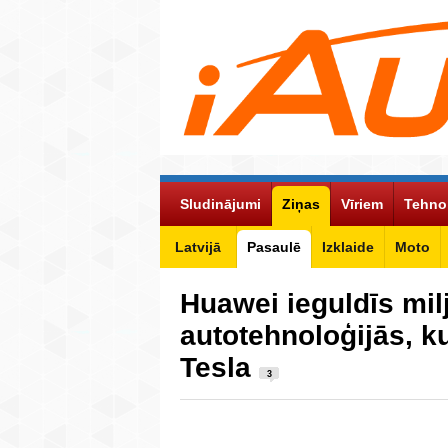
Sludinājumi
Ziņas
Vīriem
Tehno
Latvijā
Pasaulē
Izklaide
Moto
Huawei ieguldīs mil
autotehnoloģijās, k
Tesla
3