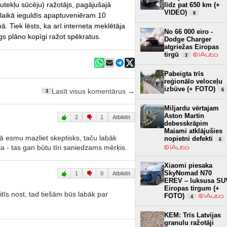
putekļu sūcēju) ražotājs, pagājušajā
līdz pat 650 km (+
VIDEO)
8
laikā ieguldīs apaptuveniēram 10
. Tiek lēsts, ka arī interneta meklētāja
No 66 000 eiro -
s plāno kopīgi ražot spēkratus.
Dodge Charger
atgriežas Eiropas
tirgū
3
Pabeigta trīs
reģionālo veloceļu
izbūve (+ FOTO)
6
Lasīt visus komentārus →
3
Miljardu vērtajam
Aston Martin
2
1
Atbildēt
debesskrāpim
Maiami atklājušies
kā esmu mazliet skeptisks, taču labāk
nopietni defekti
6
a - tas gan būtu tīri saniedzams mērķis.
Xiaomi piesaka
SkyNomad N70
1
0
Atbildēt
EREV – luksusa SU
Eiropas tirgum (+
tīs nost, tad tiešām būs labāk par
FOTO)
4
KEM: Trīs Latvijas
granulu ražotāji