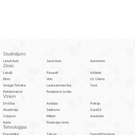
Sludinājumi
Lietoti Auto
Jauni Auto
Autonoma
Ziņas
Latvijā
Pasaulē
Izklaide
Moto
Velo
Uz Ūdens
Smagā Tehnika
Lauksaimniecība
Testi
Reklāmraksti
Redaktora Izvēle
Vīriem
Drošība
Avārijas
Policija
Akadēmija
Satiksme
Garāžā
Ceļojumi
Militāri
Autoklubi
Karte
Reakcijas tests
Tehnoloģijas
Enerģētika
Tālruņi
Datori&Portatīvie