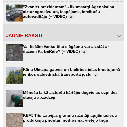
"Zvaniet prezidentam" - likumsargi Āgenskalnā
aiztur agresīvu un, iespējams, iereibušu
autovadītāju (+ VIDEO)
3
JAUNIE RAKSTI
Vai tiešām Vanšu tilta slēgšanu var aizstāt ar
dažiem Park&Ride? (+ VIDEO)
2
Kārļa Ulmaņa gatves un Lielirbes ielas krustojumā
ierīkos sabiedriskā transporta joslu
2
Mēneša laikā aizturēti kārtējie degvielas uzpildes
staciju apzadzēji
KEM: Trīs Latvijas granulu ražotāji apņēmušies ar
produkciju prioritāri nodrošināt vietējo tirgu