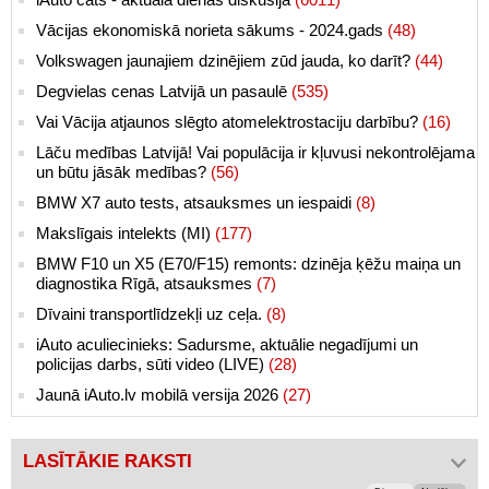
Vācijas ekonomiskā norieta sākums - 2024.gads
(48)
Volkswagen jaunajiem dzinējiem zūd jauda, ko darīt?
(44)
Degvielas cenas Latvijā un pasaulē
(535)
Vai Vācija atjaunos slēgto atomelektrostaciju darbību?
(16)
Lāču medības Latvijā! Vai populācija ir kļuvusi nekontrolējama
un būtu jāsāk medības?
(56)
BMW X7 auto tests, atsauksmes un iespaidi
(8)
Makslīgais intelekts (MI)
(177)
BMW F10 un X5 (E70/F15) remonts: dzinēja ķēžu maiņa un
diagnostika Rīgā, atsauksmes
(7)
Dīvaini transportlīdzekļi uz ceļa.
(8)
iAuto aculiecinieks: Sadursme, aktuālie negadījumi un
policijas darbs, sūti video (LIVE)
(28)
Jaunā iAuto.lv mobilā versija 2026
(27)
LASĪTĀKIE RAKSTI