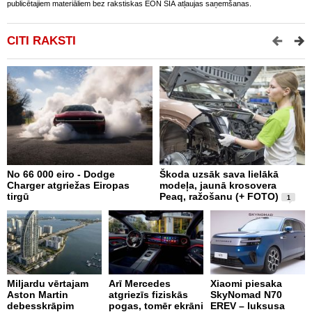
publicētajiem materiāliem bez rakstiskas EON SIA atļaujas saņemšanas.
CITI RAKSTI
No 66 000 eiro - Dodge
Škoda uzsāk sava lielākā
2
Charger atgriežas Eiropas
modeļa, jaunā krosovera
K
tirgū
Peaq, ražošanu (+ FOTO)
B
1
p
Miljardu vērtajam
Arī Mercedes
Xiaomi piesaka
Aston Martin
atgriezīs fiziskās
SkyNomad N70
P
debesskrāpim
pogas, tomēr ekrāni
EREV – luksusa
s