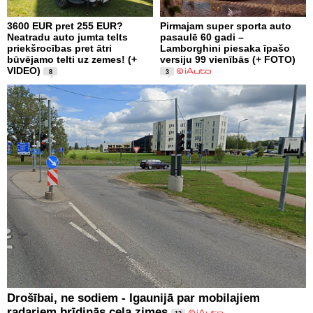
3600 EUR pret 255 EUR?
Pirmajam super sporta auto
Neatradu auto jumta telts
pasaulē 60 gadi –
priekšrocības pret ātri
Lamborghini piesaka īpašo
būvējamo telti uz zemes! (+
versiju 99 vienībās (+ FOTO)
VIDEO)
8
3
Drošībai, ne sodiem - Igaunijā par mobilajiem
radariem brīdinās ceļa zimes