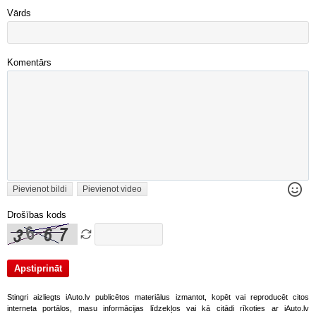
Vārds
Komentārs
Pievienot bildi
Pievienot video
Drošības kods
Stingri aizliegts iAuto.lv publicētos materiālus izmantot, kopēt vai reproducēt citos
interneta portālos, masu informācijas līdzekļos vai kā citādi rīkoties ar iAuto.lv