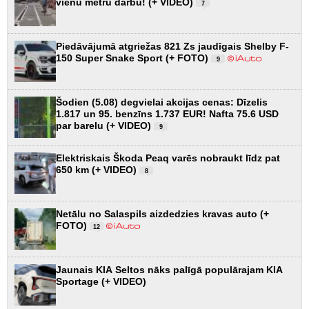
vienu metru darbu! (+ VIDEO)
7
Piedāvājumā atgriežas 821 Zs jaudīgais Shelby F-
150 Super Snake Sport (+ FOTO)
9
Šodien (5.08) degvielai akcijas cenas: Dīzelis
1.817 un 95. benzīns 1.737 EUR! Nafta 75.6 USD
par barelu (+ VIDEO)
9
Elektriskais Škoda Peaq varēs nobraukt līdz pat
650 km (+ VIDEO)
8
Netālu no Salaspils aizdedzies kravas auto (+
FOTO)
12
Jaunais KIA Seltos nāks palīgā populārajam KIA
Sportage (+ VIDEO)