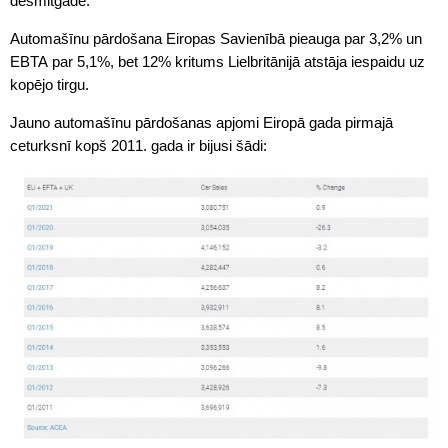
desmitgadē.
Automašīnu pārdošana Eiropas Savienībā pieauga par 3,2% un
EBTA par 5,1%, bet 12% kritums Lielbritānijā atstāja iespaidu uz
kopējo tirgu.
Jauno automašīnu pārdošanas apjomi Eiropā gada pirmajā
ceturksnī kopš 2011. gada ir bijusi šādi: