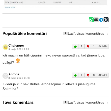
Populārākie komentāri
Lasīt visus komentārus →
2
Chalenger
2
1
Atbildēt
3.maijs 2021 9:23
ļoti maziņi un bāli cipariņi! neko nevar saprast! vai tad jāņem lupa
palīgā?
Antons
1
0
Atbildēt
3.maijs 2021 11:09
Zviedrijā kur nav stulbie ierobežojumi ir lielākais pieaugums.
Sakritība?
Tavs komentārs
Lasīt visus komentārus →
2