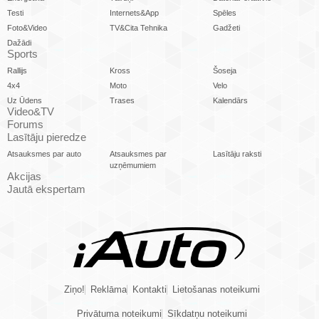
Testi
Internets&App
Spēles
Foto&Video
TV&Cita Tehnika
Gadžeti
Dažādi
Sports
Rallijs
Kross
Šoseja
4x4
Moto
Velo
Uz Ūdens
Trases
Kalendārs
Video&TV
Forums
Lasītāju pieredze
Atsauksmes par auto
Atsauksmes par
Lasītāju raksti
uzņēmumiem
Akcijas
Jautā ekspertam
Ziņo!
Reklāma
Kontakti
Lietošanas noteikumi
Privātuma noteikumi
Sīkdatņu noteikumi