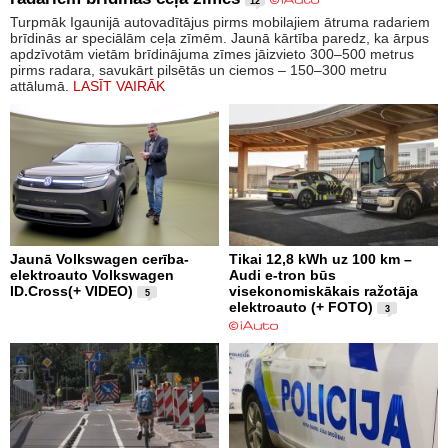
12
Turpmāk Igaunijā autovadītājus pirms mobilajiem ātruma radariem
brīdinās ar speciālām ceļa zīmēm. Jaunā kārtība paredz, ka ārpus
apdzīvotām vietām brīdinājuma zīmes jāizvieto 300–500 metrus
pirms radara, savukārt pilsētās un ciemos – 150–300 metru
attālumā.
LASĪT VAIRĀK
Jaunā Volkswagen cerība-
Tikai 12,8 kWh uz 100 km –
elektroauto Volkswagen
Audi e-tron būs
ID.Cross(+ VIDEO)
visekonomiskākais ražotāja
5
elektroauto (+ FOTO)
3