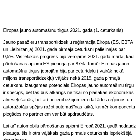
Eiropas jauno automašīnu tirgus 2021. gadā (1. ceturksnis)
Jauno pasažieru transportlīdzekļu reģistrācija Eiropā (ES, EBTA
un Lielbritānijā) 2021. gada pirmajā ceturksnī palielinājās par
0,9%. Vislielākais progress bija vērojams 2021. gada martā, kad
pārdošanas apjomi ES pieauga par 87%. Tomēr Eiropas jauno
automašīnu tirgus joprojām bija par ceturtdaļu ( vairāk nekā
miljons transportlīdzekļu) vājāks nekā 2019. gada pirmajā
ceturksnī. Izaugsmes potenciāls Eiropas jauno automašīnu tirgū
ir spēcīgs, bet tas būs atkarīgs ne tikai no plašākas ekonomikas
atveseļošanās, bet arī no ierobežojumiem dažādos reģionos un
autoražotāju spējas ražot automašīnas laikā, kamēr komponentu
piegādes no partneriem var būt apdraudētas.
Lai arī automobiļu pārdošanas apjomi Eiropā 2021. gadā nedaudz
pieauga, šis ir otrs vājākais gada pirmais ceturksnis iepriekšējā