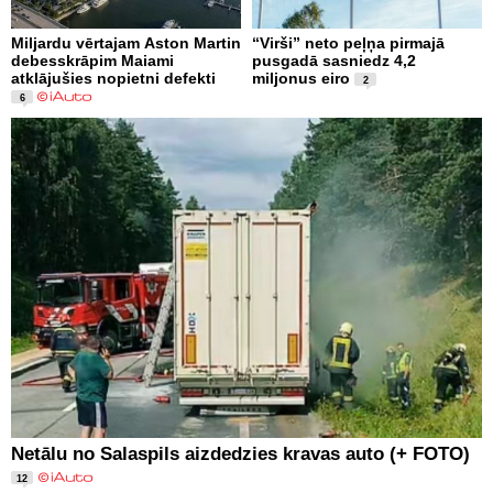
Miljardu vērtajam Aston Martin
“Virši” neto peļņa pirmajā
debesskrāpim Maiami
pusgadā sasniedz 4,2
atklājušies nopietni defekti
miljonus eiro
2
6
Netālu no Salaspils aizdedzies kravas auto (+ FOTO)
12