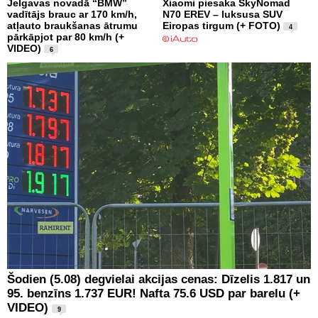
Jelgavas novadā “BMW”
Xiaomi piesaka SkyNomad
vadītājs brauc ar 170 km/h,
N70 EREV – luksusa SUV
atļauto braukšanas ātrumu
Eiropas tirgum (+ FOTO)
4
pārkāpjot par 80 km/h (+
VIDEO)
6
Šodien (5.08) degvielai akcijas cenas: Dīzelis 1.817 un
95. benzīns 1.737 EUR! Nafta 75.6 USD par barelu (+
VIDEO)
9