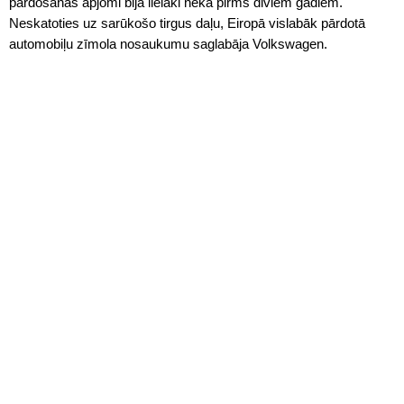
pārdošanas apjomi bija lielāki nekā pirms diviem gadiem.
Neskatoties uz sarūkošo tirgus daļu, Eiropā vislabāk pārdotā
automobiļu zīmola nosaukumu saglabāja Volkswagen.