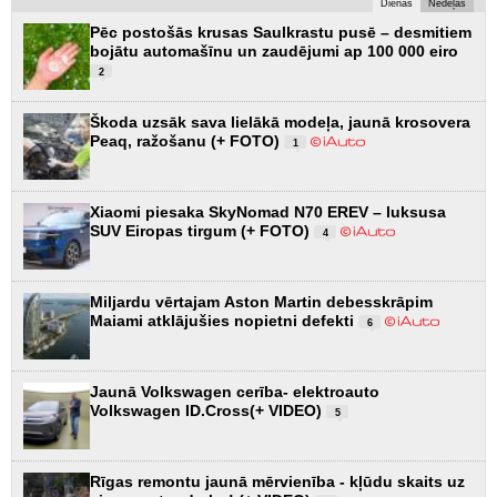
Dienas
Nedēļas
Pēc postošās krusas Saulkrastu pusē – desmitiem
bojātu automašīnu un zaudējumi ap 100 000 eiro
2
Škoda uzsāk sava lielākā modeļa, jaunā krosovera
Peaq, ražošanu (+ FOTO)
1
Xiaomi piesaka SkyNomad N70 EREV – luksusa
SUV Eiropas tirgum (+ FOTO)
4
Miljardu vērtajam Aston Martin debesskrāpim
Maiami atklājušies nopietni defekti
6
Jaunā Volkswagen cerība- elektroauto
Volkswagen ID.Cross(+ VIDEO)
5
Rīgas remontu jaunā mērvienība - kļūdu skaits uz