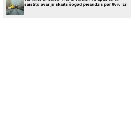
saistīto avāriju skaits šogad pieaudzis par 66%
12