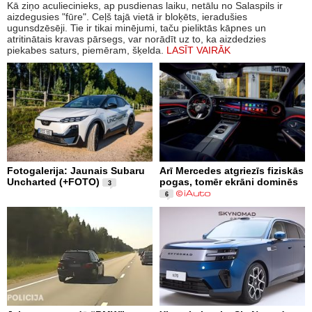
Kā ziņo aculiecinieks, ap pusdienas laiku, netālu no Salaspils ir
aizdegusies "fūre". Ceļš tajā vietā ir bloķēts, ieradušies
ugunsdzēsēji. Tie ir tikai minējumi, taču pieliktās kāpnes un
atritinātais kravas pārsegs, var norādīt uz to, ka aizdedzies
piekabes saturs, piemēram, šķelda.
LASĪT VAIRĀK
Fotogalerija: Jaunais Subaru
Arī Mercedes atgriezīs fiziskās
Uncharted (+FOTO)
pogas, tomēr ekrāni dominēs
3
6