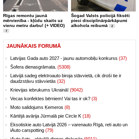
Rīgas remontu jaunā
Šogad Valsts policijā fiksēti
mērvienība - kļūdu skaits uz
pieci disciplinārpārkāpumi
vienu metru darbu! (+ VIDEO)
alkohola reibumā
2
7
JAUNĀKAIS FORUMĀ
Latvijas Gada auto 2027 - jaunu automobiļu konkurss
(37)
Šofera dienasgrāmata.
(5308)
Latvijā sadeg elektroauto biroja stāvvietā, cik droši tie ir
daudzstāvu stāvvietās
(32)
Krievijas iebrukums Ukrainā!
(9042)
Vecas konfektes bērniem! Vai tas ir ok?
(3)
Moto salidojums Ķemeros
(8)
Kārtējā avārija Jūrmalā pie Circle K
(18)
Eksotiskie auto Latvijā 2026 – varenauto Rīgā, reti auto un
iAuto carspotting
(79)
iAuto čats - aktuālā dienas diskusija
(6011)