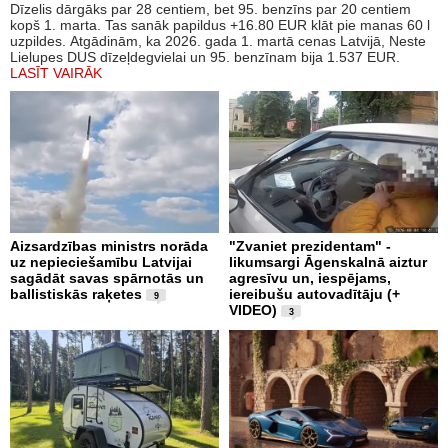
Dīzelis dārgāks par 28 centiem, bet 95. benzīns par 20 centiem
kopš 1. marta. Tas sanāk papildus +16.80 EUR klāt pie manas 60 l
uzpildes. Atgādinām, ka 2026. gada 1. martā cenas Latvijā, Neste
Lielupes DUS dīzeļdegvielai un 95. benzīnam bija 1.537 EUR.
LASĪT VAIRĀK
Aizsardzības ministrs norāda
"Zvaniet prezidentam" -
uz nepieciešamību Latvijai
likumsargi Āgenskalnā aiztur
sagādāt savas spārnotās un
agresīvu un, iespējams,
ballistiskās raķetes
iereibušu autovadītāju (+
9
VIDEO)
3