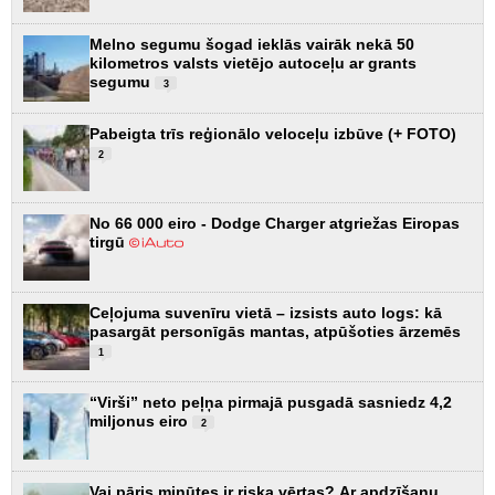
Melno segumu šogad ieklās vairāk nekā 50
kilometros valsts vietējo autoceļu ar grants
segumu
3
Pabeigta trīs reģionālo veloceļu izbūve (+ FOTO)
2
No 66 000 eiro - Dodge Charger atgriežas Eiropas
tirgū
Ceļojuma suvenīru vietā – izsists auto logs: kā
pasargāt personīgās mantas, atpūšoties ārzemēs
1
“Virši” neto peļņa pirmajā pusgadā sasniedz 4,2
miljonus eiro
2
Vai pāris minūtes ir riska vērtas? Ar apdzīšanu