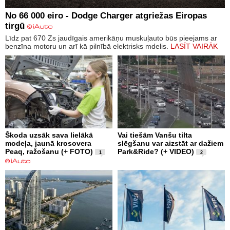
No 66 000 eiro - Dodge Charger atgriežas Eiropas
tirgū
Līdz pat 670 Zs jaudīgais amerikāņu muskuļauto būs pieejams ar
benzīna motoru un arī kā pilnībā elektrisks mdelis.
LASĪT VAIRĀK
Škoda uzsāk sava lielākā
Vai tiešām Vanšu tilta
modeļa, jaunā krosovera
slēgšanu var aizstāt ar dažiem
Peaq, ražošanu (+ FOTO)
Park&Ride? (+ VIDEO)
1
2