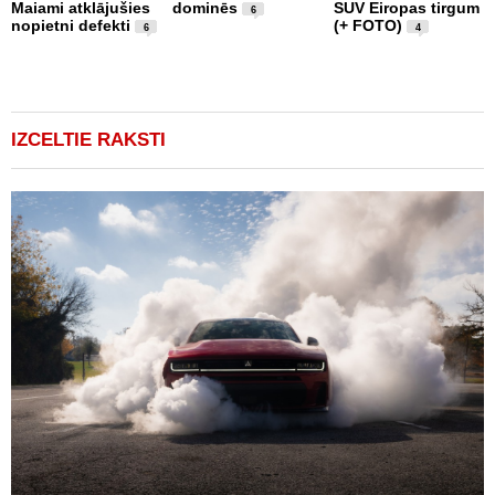
Maiami atklājušies
dominēs
SUV Eiropas tirgum
p
6
nopietni defekti
(+ FOTO)
L
6
4
p
v
(
IZCELTIE RAKSTI