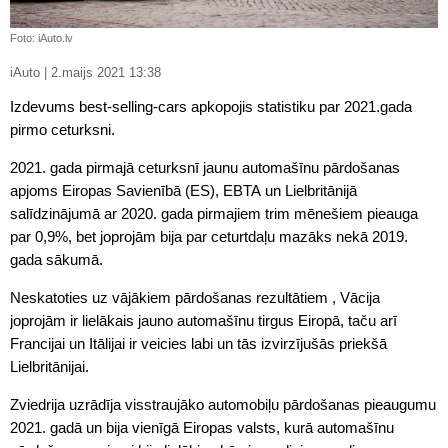
Foto: iAuto.lv
iAuto | 2.maijs 2021 13:38
Izdevums best-selling-cars apkopojis statistiku par 2021.gada
pirmo ceturksni.
2021. gada pirmajā ceturksnī jaunu automašīnu pārdošanas
apjoms Eiropas Savienībā (ES), EBTA un Lielbritānijā
salīdzinājumā ar 2020. gada pirmajiem trim mēnešiem pieauga
par 0,9%, bet joprojām bija par ceturtdaļu mazāks nekā 2019.
gada sākumā.
Neskatoties uz vājākiem pārdošanas rezultātiem , Vācija
joprojām ir lielākais jauno automašīnu tirgus Eiropā, taču arī
Francijai un Itālijai ir veicies labi un tās izvirzījušās priekšā
Lielbritānijai.
Zviedrija uzrādīja visstraujāko automobiļu pārdošanas pieaugumu
2021. gadā un bija vienīgā Eiropas valsts, kurā automašīnu