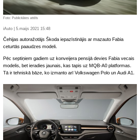
Foto: Publicitātes attēls
iAuto | 5.maijs 2021 15:48
Čehijas autoražotājs Škoda iepazīstinājis ar mazauto Fabia
ceturtās paaudzes modeli.
Pēc septiņiem gadiem uz konveijera pensijā devies Fabia vecais
modelis, bet ieradies jaunais, kas tapis uz MQB-A0 platformas.
Tā ir tehniskā bāze, ko izmanto arī Volkswagen Polo un Audi A1.