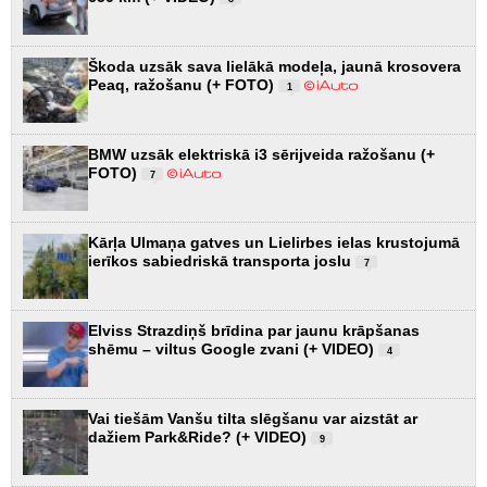
Škoda uzsāk sava lielākā modeļa, jaunā krosovera
Peaq, ražošanu (+ FOTO)
1
BMW uzsāk elektriskā i3 sērijveida ražošanu (+
FOTO)
7
Kārļa Ulmaņa gatves un Lielirbes ielas krustojumā
ierīkos sabiedriskā transporta joslu
7
Elviss Strazdiņš brīdina par jaunu krāpšanas
shēmu – viltus Google zvani (+ VIDEO)
4
Vai tiešām Vanšu tilta slēgšanu var aizstāt ar
dažiem Park&Ride? (+ VIDEO)
9