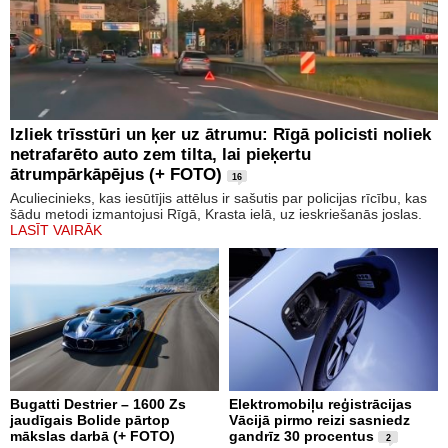
Izliek trīsstūri un ķer uz ātrumu: Rīgā policisti noliek
netrafarēto auto zem tilta, lai pieķertu
ātrumpārkāpējus (+ FOTO)
16
Aculiecinieks, kas iesūtījis attēlus ir sašutis par policijas rīcību, kas
šādu metodi izmantojusi Rīgā, Krasta ielā, uz ieskriešanās joslas.
LASĪT VAIRĀK
Bugatti Destrier – 1600 Zs
Elektromobiļu reģistrācijas
jaudīgais Bolide pārtop
Vācijā pirmo reizi sasniedz
mākslas darbā (+ FOTO)
gandrīz 30 procentus
2