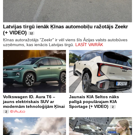
Latvijas tirgū ienāk Ķīnas automobiļu ražotājs Zeekr
(+ VIDEO)
12
Ķīnas autoražotājs "Zeekr" ir vēl viens šīs Āzijas valsts autobūves
uzņēmums, kas ienācis Latvijas tirgū.
LASĪT VAIRĀK
Volkswagen ID. Aura T6 –
Jaunais KIA Seltos nāks
jauns elektriskais SUV ar
palīgā populārajam KIA
modernām tehnoloģijām Ķīnai
Sportage (+ VIDEO)
2
2