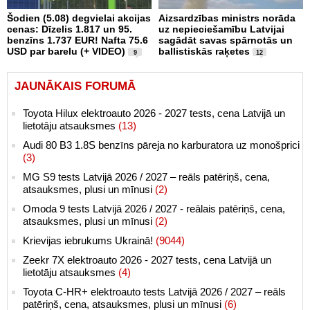
Šodien (5.08) degvielai akcijas
Aizsardzības ministrs norāda
cenas: Dīzelis 1.817 un 95.
uz nepieciešamību Latvijai
benzīns 1.737 EUR! Nafta 75.6
sagādāt savas spārnotās un
USD par barelu (+ VIDEO)
ballistiskās raķetes
9
12
JAUNĀKAIS FORUMĀ
Toyota Hilux elektroauto 2026 - 2027 tests, cena Latvijā un
lietotāju atsauksmes
(13)
Audi 80 B3 1.8S benzīns pāreja no karburatora uz monošprici
(3)
MG S9 tests Latvijā 2026 / 2027 – reāls patēriņš, cena,
atsauksmes, plusi un mīnusi
(2)
Omoda 9 tests Latvijā 2026 / 2027 - reālais patēriņš, cena,
atsauksmes, plusi un mīnusi
(2)
Krievijas iebrukums Ukrainā!
(9044)
Zeekr 7X elektroauto 2026 - 2027 tests, cena Latvijā un
lietotāju atsauksmes
(4)
Toyota C-HR+ elektroauto tests Latvijā 2026 / 2027 – reāls
patēriņš, cena, atsauksmes, plusi un mīnusi
(6)