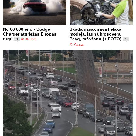
No 66 000 eiro - Dodge
Škoda uzsāk sava lielākā
Charger atgriežas Eiropas
modeļa, jaunā krosovera
tirgū
Peaq, ražošanu (+ FOTO)
3
1