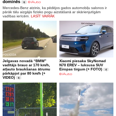
dominēs
6
Mercedes-Benz atzinis, ka pēdējos gados automobiļu salonos ir
pārāk tālu aizgājis fizisko pogu aizstāšanā ar skārienjutīgām
vadības ierīcēm.
LASĪT VAIRĀK
Jelgavas novadā “BMW”
Xiaomi piesaka SkyNomad
vadītājs brauc ar 170 km/h,
N70 EREV – luksusa SUV
atļauto braukšanas ātrumu
Eiropas tirgum (+ FOTO)
4
pārkāpjot par 80 km/h (+
VIDEO)
6