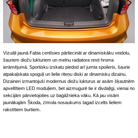
Vizuāli jaunā Fabia centīsies pārliecināt ar dinamiskāku veidolu,
šauriem diožu lukturiem un melnu radiatora resti hroma
ierāmējumā. Sportisku izskatu piedod arī jumta spoileris, šaurie
atpakaļskata spoguļi un lielie riteņu diski ar dinamisku dizainu.
Dizaineri izmantojuši modernus diožu lukturus ar asām šķautnēm
apveltītiem LED moduļiem, bet aizmugurē tie ir divdaļīgi, vienai no
sekcijām pārvietojoties uz bagāžnieka vāku. Kā jau visām
jaunākajām Škoda, zīmola nosaukums tagad izcelts lieliem
rakstītiem burtiem.