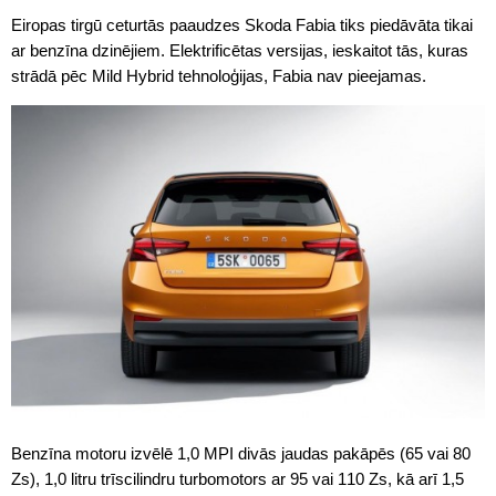
Eiropas tirgū ceturtās paaudzes Skoda Fabia tiks piedāvāta tikai
ar benzīna dzinējiem. Elektrificētas versijas, ieskaitot tās, kuras
strādā pēc Mild Hybrid tehnoloģijas, Fabia nav pieejamas.
Benzīna motoru izvēlē 1,0 MPI divās jaudas pakāpēs (65 vai 80
Zs), 1,0 litru trīscilindru turbomotors ar 95 vai 110 Zs, kā arī 1,5