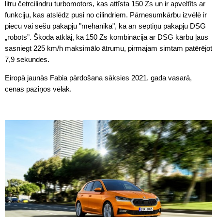
litru četrcilindru turbomotors, kas attīsta 150 Zs un ir apveltīts ar
funkciju, kas atslēdz pusi no cilindriem. Pārnesumkārbu izvēlē ir
piecu vai sešu pakāpju "mehānika", kā arī septiņu pakāpju DSG
„robots”. Škoda atklāj, ka 150 Zs kombinācija ar DSG kārbu ļaus
sasniegt 225 km/h maksimālo ātrumu, pirmajam simtam patērējot
7,9 sekundes.
Eiropā jaunās Fabia pārdošana sāksies 2021. gada vasarā,
cenas paziņos vēlāk.