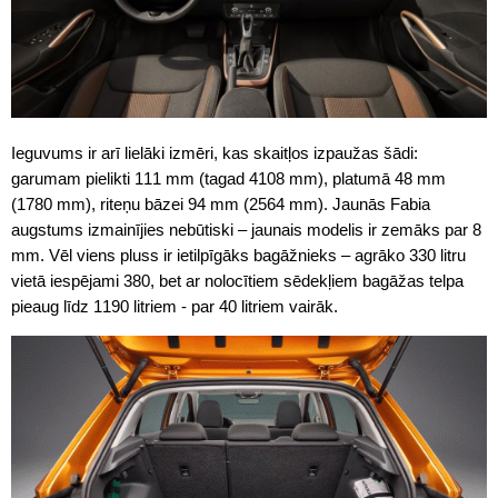
Ieguvums ir arī lielāki izmēri, kas skaitļos izpaužas šādi:
garumam pielikti 111 mm (tagad 4108 mm), platumā 48 mm
(1780 mm), riteņu bāzei 94 mm (2564 mm). Jaunās Fabia
augstums izmainījies nebūtiski – jaunais modelis ir zemāks par 8
mm. Vēl viens pluss ir ietilpīgāks bagāžnieks – agrāko 330 litru
vietā iespējami 380, bet ar nolocītiem sēdekļiem bagāžas telpa
pieaug līdz 1190 litriem - par 40 litriem vairāk.