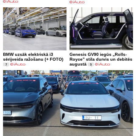
BMW uzsāk elektriskā i3
Genesis GV90 iegūs „Rolls-
sērijveida ražošanu (+ FOTO)
Royce” stila durvis un debitēs
augustā
7
5