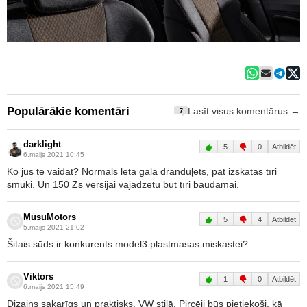
Populārākie komentāri
Lasīt visus komentārus →
7
darklight
5
0
Atbildēt
6.maijs 2021 10:45
Ko jūs te vaidat? Normāls lētā gala dranduļets, pat izskatās tīri
smuki. Un 150 Zs versijai vajadzētu būt tīri baudāmai.
MūsuMotors
5
4
Atbildēt
5.maijs 2021 21:02
Šitais sūds ir konkurents model3 plastmasas miskastei?
Viktors
1
0
Atbildēt
6.maijs 2021 15:49
Dizains sakarīgs un praktisks. VW stilā. Pircēji būs pietiekoši, kā