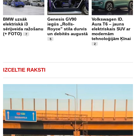
BMW uzsāk
Genesis GV90
Volkswagen ID.
M
elektriskā i3
iegūs „Rolls-
Aura T6 – jauns
A
sērijveida ražošanu
Royce” stila durvis
elektriskais SUV ar
d
(+ FOTO)
un debitēs augustā
modernām
M
7
tehnoloģijām Ķīnai
n
5
2
IZCELTIE RAKSTI