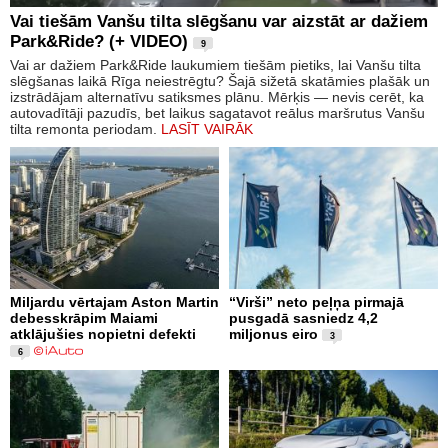
Vai tiešām Vanšu tilta slēgšanu var aizstāt ar dažiem
Park&Ride? (+ VIDEO)
9
Vai ar dažiem Park&Ride laukumiem tiešām pietiks, lai Vanšu tilta
slēgšanas laikā Rīga neiestrēgtu? Šajā sižetā skatāmies plašāk un
izstrādājam alternatīvu satiksmes plānu. Mērķis — nevis cerēt, ka
autovadītāji pazudīs, bet laikus sagatavot reālus maršrutus Vanšu
tilta remonta periodam.
LASĪT VAIRĀK
Miljardu vērtajam Aston Martin
“Virši” neto peļņa pirmajā
debesskrāpim Maiami
pusgadā sasniedz 4,2
atklājušies nopietni defekti
miljonus eiro
3
6