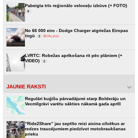
Pabeigta trīs reģionālo veloceļu izbūve (+ FOTO)
8
No 66 000 eiro - Dodge Charger atgriežas Eiropas
tirgū
3
LVRTC: Robežas aprīkošana rit pēc plāniem (+
VIDEO)
2
JAUNIE RAKSTI
Regulāri kuģīšu pārvadājumi starp Bolderāju un
Vecmīlgrāvi varētu sākties nākamā gada aprīlī
“Ride2Share” jau septīto reizi aicina cilvēkus ar
redzes traucējumiem piedzīvot motobraukšanas
prieku