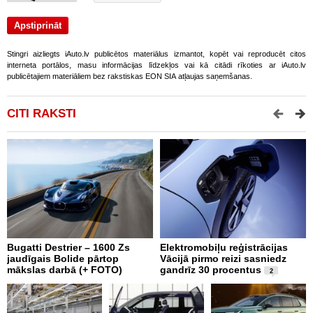
Stingri aizliegts iAuto.lv publicētos materiālus izmantot, kopēt vai reproducēt citos
interneta portālos, masu informācijas līdzekļos vai kā citādi rīkoties ar iAuto.lv
publicētajiem materiāliem bez rakstiskas EON SIA atļaujas saņemšanas.
CITI RAKSTI
Bugatti Destrier – 1600 Zs
Elektromobiļu reģistrācijas
N
jaudīgais Bolide pārtop
Vācijā pirmo reizi sasniedz
C
mākslas darbā (+ FOTO)
gandrīz 30 procentus
t
2