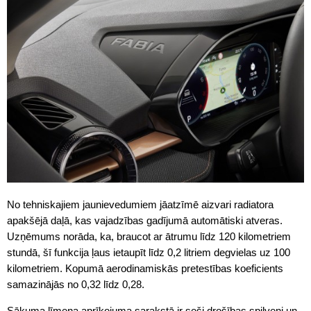
No tehniskajiem jaunievedumiem jāatzīmē aizvari radiatora
apakšējā daļā, kas vajadzības gadījumā automātiski atveras.
Uzņēmums norāda, ka, braucot ar ātrumu līdz 120 kilometriem
stundā, šī funkcija ļaus ietaupīt līdz 0,2 litriem degvielas uz 100
kilometriem. Kopumā aerodinamiskās pretestības koeficients
samazinājās no 0,32 līdz 0,28.
Sākuma līmeņa aprīkojuma sarakstā ir seši drošības spilveni un