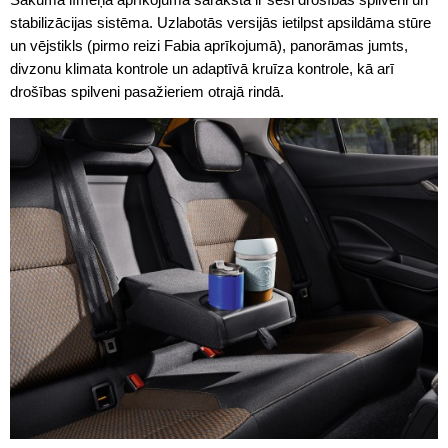
stabilizācijas sistēma. Uzlabotās versijās ietilpst apsildāma stūre
un vējstikls (pirmo reizi Fabia aprīkojumā), panorāmas jumts,
divzonu klimata kontrole un adaptīvā kruīza kontrole, kā arī
drošības spilveni pasažieriem otrajā rindā.