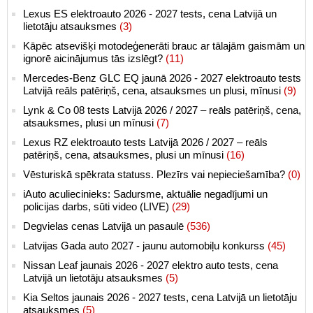
Lexus ES elektroauto 2026 - 2027 tests, cena Latvijā un
lietotāju atsauksmes
(3)
Kāpēc atsevišķi motodeģenerāti brauc ar tālajām gaismām un
ignorē aicinājumus tās izslēgt?
(11)
Mercedes-Benz GLC EQ jaunā 2026 - 2027 elektroauto tests
Latvijā reāls patēriņš, cena, atsauksmes un plusi, mīnusi
(9)
Lynk & Co 08 tests Latvijā 2026 / 2027 – reāls patēriņš, cena,
atsauksmes, plusi un mīnusi
(7)
Lexus RZ elektroauto tests Latvijā 2026 / 2027 – reāls
patēriņš, cena, atsauksmes, plusi un mīnusi
(16)
Vēsturiskā spēkrata statuss. Plezīrs vai nepieciešamība?
(0)
iAuto aculiecinieks: Sadursme, aktuālie negadījumi un
policijas darbs, sūti video (LIVE)
(29)
Degvielas cenas Latvijā un pasaulē
(536)
Latvijas Gada auto 2027 - jaunu automobiļu konkurss
(45)
Nissan Leaf jaunais 2026 - 2027 elektro auto tests, cena
Latvijā un lietotāju atsauksmes
(5)
Kia Seltos jaunais 2026 - 2027 tests, cena Latvijā un lietotāju
atsauksmes
(5)