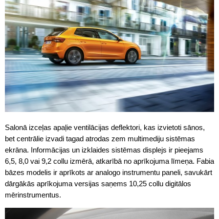
Salonā izceļas apaļie ventilācijas deflektori, kas izvietoti sānos,
bet centrālie izvadi tagad atrodas zem multimediju sistēmas
ekrāna. Informācijas un izklaides sistēmas displejs ir pieejams
6,5, 8,0 vai 9,2 collu izmērā, atkarībā no aprīkojuma līmeņa. Fabia
bāzes modelis ir aprīkots ar analogo instrumentu paneli, savukārt
dārgākās aprīkojuma versijas saņems 10,25 collu digitālos
mērinstrumentus.