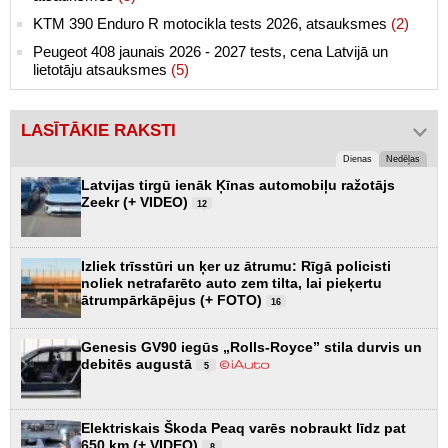
KTM 390 Enduro R motocikla tests 2026, atsauksmes
(2)
Peugeot 408 jaunais 2026 - 2027 tests, cena Latvijā un
lietotāju atsauksmes
(5)
LASĪTĀKIE RAKSTI
Dienas
Nedēļas
Latvijas tirgū ienāk Ķīnas automobiļu ražotājs
Zeekr (+ VIDEO)
12
Izliek trīsstūri un ķer uz ātrumu: Rīgā policisti
noliek netrafarēto auto zem tilta, lai pieķertu
ātrumpārkāpējus (+ FOTO)
16
Genesis GV90 iegūs „Rolls-Royce” stila durvis un
debitēs augustā
5
Elektriskais Škoda Peaq varēs nobraukt līdz pat
650 km (+ VIDEO)
8