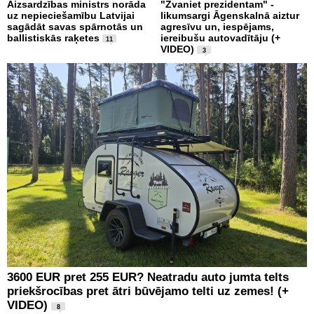
Aizsardzības ministrs norāda
"Zvaniet prezidentam" -
uz nepieciešamību Latvijai
likumsargi Āgenskalnā aiztur
sagādāt savas spārnotās un
agresīvu un, iespējams,
ballistiskās raķetes
iereibušu autovadītāju (+
11
VIDEO)
3
3600 EUR pret 255 EUR? Neatradu auto jumta telts
priekšrocības pret ātri būvējamo telti uz zemes! (+
VIDEO)
8