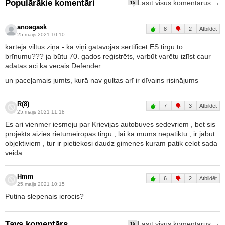
Populārākie komentāri
Lasīt visus komentārus →
15
anoagask
8
2
Atbildēt
25.maijs 2021 10:10
kārtējā viltus ziņa - kā viņi gatavojas sertificēt ES tirgū to
brīnumu??? ja būtu 70. gados reģistrēts, varbūt varētu izlīst caur
adatas aci kā vecais Defender.
un paceļamais jumts, kurā nav gultas arī ir dīvains risinājums
R(8)
7
3
Atbildēt
25.maijs 2021 11:18
Es ari vienmer iesmeju par Krievijas autobuves sedevriem , bet sis
projekts aizies rietumeiropas tirgu , lai ka mums nepatiktu , ir jabut
objektiviem , tur ir pietiekosi daudz gimenes kuram patik celot sada
veida
Hmm
6
2
Atbildēt
25.maijs 2021 10:15
Putina slepenais ierocis?
Tavs komentārs
Lasīt visus komentārus →
15