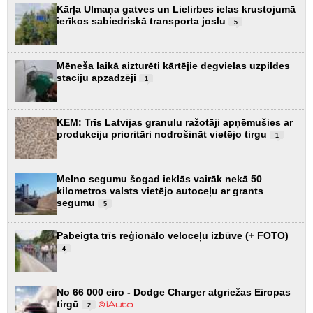
Kārļa Ulmaņa gatves un Lielirbes ielas krustojumā
ierīkos sabiedriskā transporta joslu
5
Mēneša laikā aizturēti kārtējie degvielas uzpildes
staciju apzadzēji
1
KEM: Trīs Latvijas granulu ražotāji apņēmušies ar
produkciju prioritāri nodrošināt vietējo tirgu
1
Melno segumu šogad ieklās vairāk nekā 50
kilometros valsts vietējo autoceļu ar grants
segumu
5
Pabeigta trīs reģionālo veloceļu izbūve (+ FOTO)
4
No 66 000 eiro - Dodge Charger atgriežas Eiropas
tirgū
2