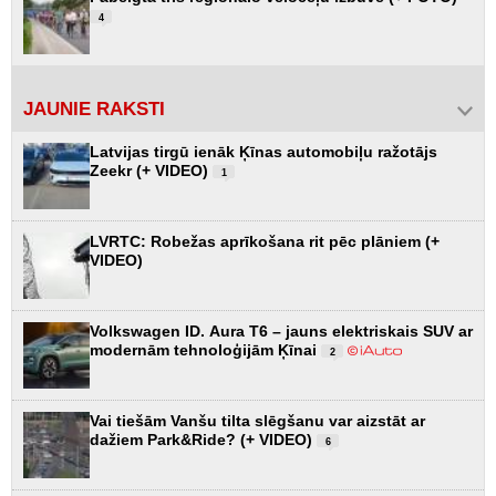
4
JAUNIE RAKSTI
Latvijas tirgū ienāk Ķīnas automobiļu ražotājs
Zeekr (+ VIDEO)
1
LVRTC: Robežas aprīkošana rit pēc plāniem (+
VIDEO)
Volkswagen ID. Aura T6 – jauns elektriskais SUV ar
modernām tehnoloģijām Ķīnai
2
Vai tiešām Vanšu tilta slēgšanu var aizstāt ar
dažiem Park&Ride? (+ VIDEO)
6