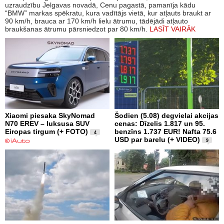
uzraudzību Jelgavas novadā, Cenu pagastā, pamanīja kādu
“BMW” markas spēkratu, kura vadītājs vietā, kur atļauts braukt ar
90 km/h, brauca ar 170 km/h lielu ātrumu, tādējādi atļauto
braukšanas ātrumu pārsniedzot par 80 km/h.
LASĪT VAIRĀK
Xiaomi piesaka SkyNomad
Šodien (5.08) degvielai akcijas
N70 EREV – luksusa SUV
cenas: Dīzelis 1.817 un 95.
Eiropas tirgum (+ FOTO)
benzīns 1.737 EUR! Nafta 75.6
4
USD par barelu (+ VIDEO)
9