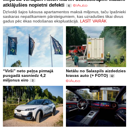
atklājušies nopietni defekti
6
Dzīvokļi šajos luksusa apartamentos maksā miljonus, taču īpašnieki
saskaras nepatīkamiem pārsteigumiem, kas uzradušies tikai divus
gadus pēc ēkas nodošanas ekspluatācijā.
LASĪT VAIRĀK
“Virši” neto peļņa pirmajā
Netālu no Salaspils aizdedzies
pusgadā sasniedz 4,2
kravas auto (+ FOTO)
12
miljonus eiro
3