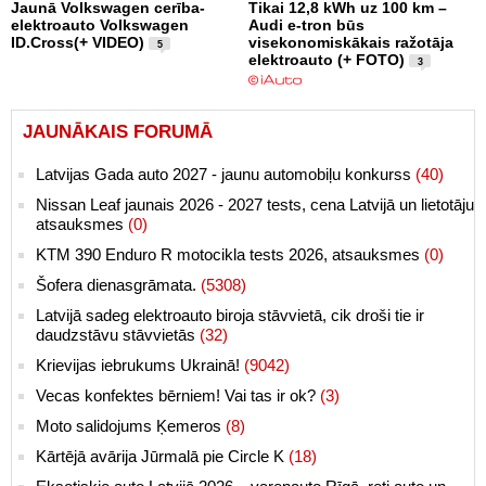
Jaunā Volkswagen cerība-
Tikai 12,8 kWh uz 100 km –
elektroauto Volkswagen
Audi e-tron būs
ID.Cross(+ VIDEO)
visekonomiskākais ražotāja
5
elektroauto (+ FOTO)
3
JAUNĀKAIS FORUMĀ
Latvijas Gada auto 2027 - jaunu automobiļu konkurss
(40)
Nissan Leaf jaunais 2026 - 2027 tests, cena Latvijā un lietotāju
atsauksmes
(0)
KTM 390 Enduro R motocikla tests 2026, atsauksmes
(0)
Šofera dienasgrāmata.
(5308)
Latvijā sadeg elektroauto biroja stāvvietā, cik droši tie ir
daudzstāvu stāvvietās
(32)
Krievijas iebrukums Ukrainā!
(9042)
Vecas konfektes bērniem! Vai tas ir ok?
(3)
Moto salidojums Ķemeros
(8)
Kārtējā avārija Jūrmalā pie Circle K
(18)