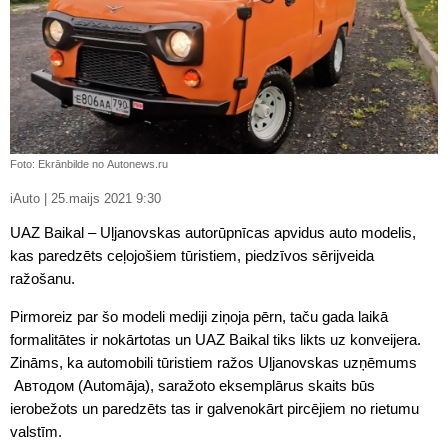
Foto: Ekrānbilde no Autonews.ru
iAuto | 25.maijs 2021 9:30
UAZ Baikal – Uļjanovskas autorūpnīcas apvidus auto modelis,
kas paredzēts ceļojošiem tūristiem, piedzīvos sērijveida
ražošanu.
Pirmoreiz par šo modeli mediji ziņoja pērn, taču gada laikā
formalitātes ir nokārtotas un UAZ Baikal tiks likts uz konveijera.
Zināms, ka automobili tūristiem ražos Uļjanovskas uzņēmums
Автодом (Automāja), saražoto eksemplārus skaits būs
ierobežots un paredzēts tas ir galvenokārt pircējiem no rietumu
valstīm.