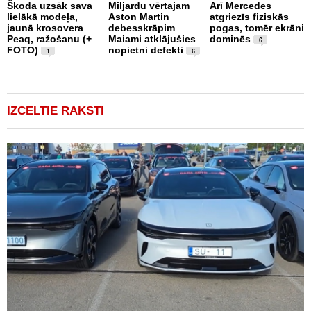
Škoda uzsāk sava
Miljardu vērtajam
Arī Mercedes
P
lielākā modeļa,
Aston Martin
atgriezīs fiziskās
g
jaunā krosovera
debesskrāpim
pogas, tomēr ekrāni
r
Peaq, ražošanu (+
Maiami atklājušies
dominēs
p
6
FOTO)
nopietni defekti
v
1
6
IZCELTIE RAKSTI