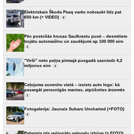
Elektriskais Škoda Peaq varēs nobraukt līdz pat
650 km (+ VIDEO)
8
Pēc postošās krusas Saulkrastu pusē – desmitiem
bojātu automašīnu un zaudējumi ap 100 000 eiro
2
“Virši” neto peļņa pirmajā pusgadā sasniedz 4,2
miljonus eiro
3
Ceļojuma suvenīru vietā – izsists auto logs: kā
pasargāt personīgās mantas, atpūšoties ārzemēs
1
Fotogalerija: Jaunais Subaru Uncharted (+FOTO)
3
Pabeigta trīs reģionālo veloceļu izbūve (+ FOTO)