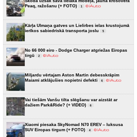
Škoda uzsāk sava lielākā modeļa, jaunā krosovera
Peaq, ražošanu (+ FOTO)
1
Kārļa Ulmaņa gatves un Lielirbes ielas krustojumā
ierīkos sabiedriskā transporta joslu
5
No 66 000 eiro - Dodge Charger atgriežas Eiropas
tirgū
2
Miljardu vērtajam Aston Martin debesskrāpim
Maiami atklājušies nopietni defekti
6
Vai tiešām Vanšu tilta slēgšanu var aizstāt ar
dažiem Park&Ride? (+ VIDEO)
6
Xiaomi piesaka SkyNomad N70 EREV – luksusa
SUV Eiropas tirgum (+ FOTO)
4