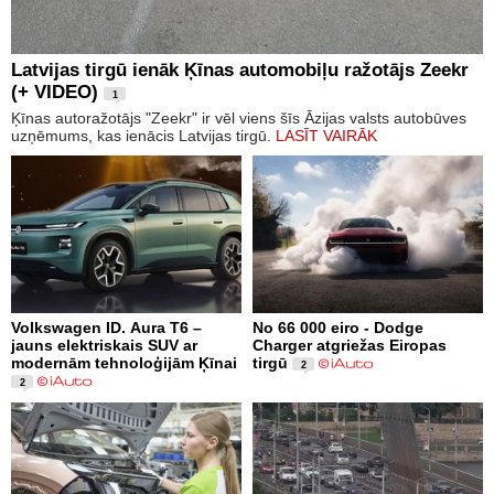
Latvijas tirgū ienāk Ķīnas automobiļu ražotājs Zeekr
(+ VIDEO)
1
Ķīnas autoražotājs "Zeekr" ir vēl viens šīs Āzijas valsts autobūves
uzņēmums, kas ienācis Latvijas tirgū.
LASĪT VAIRĀK
Volkswagen ID. Aura T6 –
No 66 000 eiro - Dodge
jauns elektriskais SUV ar
Charger atgriežas Eiropas
modernām tehnoloģijām Ķīnai
tirgū
2
2