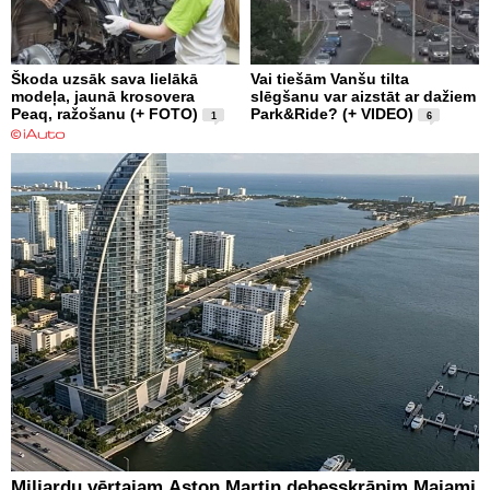
Škoda uzsāk sava lielākā
Vai tiešām Vanšu tilta
modeļa, jaunā krosovera
slēgšanu var aizstāt ar dažiem
Peaq, ražošanu (+ FOTO)
Park&Ride? (+ VIDEO)
1
6
Miljardu vērtajam Aston Martin debesskrāpim Maiami