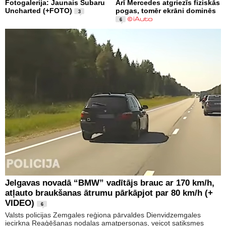
Fotogalerija: Jaunais Subaru
Arī Mercedes atgriezīs fiziskās
Uncharted (+FOTO)
pogas, tomēr ekrāni dominēs
3
6
Jelgavas novadā “BMW” vadītājs brauc ar 170 km/h,
atļauto braukšanas ātrumu pārkāpjot par 80 km/h (+
VIDEO)
6
Valsts policijas Zemgales reģiona pārvaldes Dienvidzemgales
iecirkņa Reaģēšanas nodaļas amatpersonas, veicot satiksmes