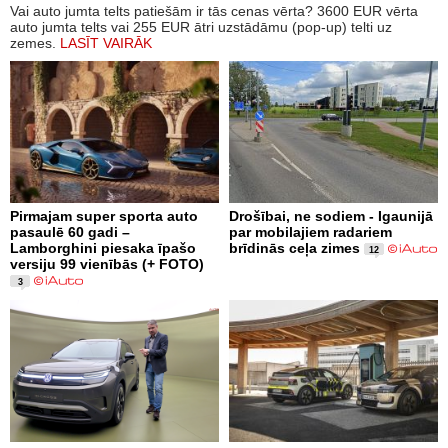
Vai auto jumta telts patiešām ir tās cenas vērta? 3600 EUR vērta
auto jumta telts vai 255 EUR ātri uzstādāmu (pop-up) telti uz
zemes.
LASĪT VAIRĀK
Pirmajam super sporta auto
Drošībai, ne sodiem - Igaunijā
pasaulē 60 gadi –
par mobilajiem radariem
Lamborghini piesaka īpašo
brīdinās ceļa zimes
12
versiju 99 vienībās (+ FOTO)
3