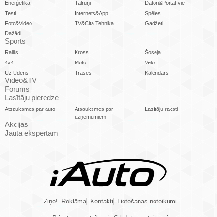
Enerģētika
Tālruņi
Datori&Portatīvie
Testi
Internets&App
Spēles
Foto&Video
TV&Cita Tehnika
Gadžeti
Dažādi
Sports
Rallijs
Kross
Šoseja
4x4
Moto
Velo
Uz Ūdens
Trases
Kalendārs
Video&TV
Forums
Lasītāju pieredze
Atsauksmes par auto
Atsauksmes par
Lasītāju raksti
uzņēmumiem
Akcijas
Jautā ekspertam
Ziņo!
Reklāma
Kontakti
Lietošanas noteikumi