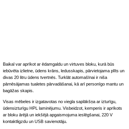
Baikal var aprīkot ar ēdamgaldu un virtuves bloku, kurā būs
iebūvēta izlietne, ūdens krāns, ledusskapis, pārvietojama plīts un
divas 20 litru ūdens tvertnēs. Turklāt automašīnai ir niša
pārnēsājamas tualetes pārvadāšanai, kā arī personīgo mantu un
bagāžas skapis.
Visas mēbeles ir izgatavotas no viegla saplākšņa ar izturīgu,
ūdensizturīgu HPL laminējumu. Visbeidzot, kemperis ir aprīkots
ar bloku ārējā un iekšējā apgaismojuma ieslēgšanai, 220 V
kontaktligzdu un USB savienotāju.