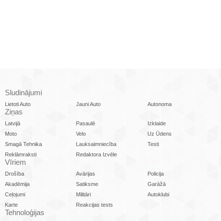
Sludinājumi
Lietoti Auto
Jauni Auto
Autonoma
Ziņas
Latvijā
Pasaulē
Izklaide
Moto
Velo
Uz Ūdens
Smagā Tehnika
Lauksaimniecība
Testi
Reklāmraksti
Redaktora Izvēle
Vīriem
Drošība
Avārijas
Policija
Akadēmija
Satiksme
Garāžā
Ceļojumi
Militāri
Autoklubi
Karte
Reakcijas tests
Tehnoloģijas