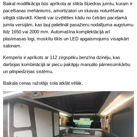
Baikal modifikācija būs aprīkota ar stikla šķiedras jumtu, kuram ir
pacelšanas mehānisms, amortizatori un skavas noturēšanai
slēgtā stāvoklī. Klienti var izvēlēties kādu no četrām paceļamā
jumta versijām, kas ļauj palielināt pasažieru nodalījuma augstumu
līdz 1650 vai 2000 mm. Automašīna komplektācijā arī
plastmasas logi, moskītu tīkls un LED apgaismojums visapkārt
salonam.
Kemperis ir aprīkots ar 112 zirgspēku benzīna dzinēju, kas
darbojas kombinācijā ar piecu pakāpju manuālo pārnesumkārbu
un pilnpiedziņas sistēmu.
Baikala cenas ražotājs sola atklāt vēlāk.