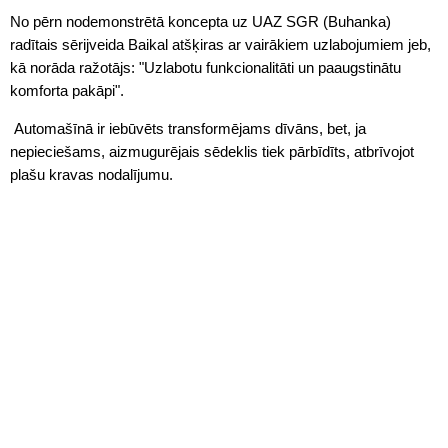
No pērn nodemonstrētā koncepta uz UAZ SGR (Buhanka)
radītais sērijveida Baikal atšķiras ar vairākiem uzlabojumiem jeb,
kā norāda ražotājs: "Uzlabotu funkcionalitāti un paaugstinātu
komforta pakāpi".
Automašīnā ir iebūvēts transformējams dīvāns, bet, ja
nepieciešams, aizmugurējais sēdeklis tiek pārbīdīts, atbrīvojot
plašu kravas nodalījumu.