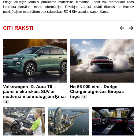
Stingri aizliegts iAuto.lv publicētos materiālus izmantot, kopēt vai reproducēt citos
interneta portālos, masu informācijas līdzekļos vai kā citādi rīkoties ar iAuto.lv
publicētajiem materiāliem bez rakstiskas EON SIA atļaujas saņemšanas.
CITI RAKSTI
Volkswagen ID. Aura T6 –
No 66 000 eiro - Dodge
X
jauns elektriskais SUV ar
Charger atgriežas Eiropas
N
modernām tehnoloģijām Ķīnai
tirgū
E
2
2