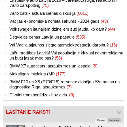
Eksotiskie auto Latvijā 2026 – varenauto Rīgā, reti auto un
iAuto carspotting
(79)
iAuto čats - aktuālā dienas diskusija
(6011)
Vācijas ekonomiskā norieta sākums - 2024.gads
(48)
Volkswagen jaunajiem dzinējiem zūd jauda, ko darīt?
(44)
Degvielas cenas Latvijā un pasaulē
(535)
Vai Vācija atjaunos slēgto atomelektrostaciju darbību?
(16)
Lāču medības Latvijā! Vai populācija ir kļuvusi nekontrolējama
un būtu jāsāk medības?
(56)
BMW X7 auto tests, atsauksmes un iespaidi
(8)
Makslīgais intelekts (MI)
(177)
BMW F10 un X5 (E70/F15) remonts: dzinēja ķēžu maiņa un
diagnostika Rīgā, atsauksmes
(7)
Dīvaini transportlīdzekļi uz ceļa.
(8)
LASĪTĀKIE RAKSTI
Dienas
Nedēļas