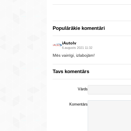
Populārākie komentāri
iAutolv
6.augusts 2021 11:32
Mēs vainīgi, izlabojām!
Tavs komentārs
Vārds
Komentārs