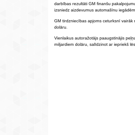
darbības rezultāti GM finanšu pakalpojumu
izsniedz aizdevumus automašīnu iegādēm
GM tirdzniecības apjoms ceturksnī vairāk n
dolāru.
Vienlaikus autoražotājs paaugstinājis peļ
miljardiem dolāru, salīdzinot ar iepriekš lē