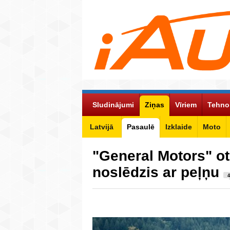
Sludinājumi
Ziņas
Vīriem
Tehno
Latvijā
Pasaulē
Izklaide
Moto
"General Motors" ot
noslēdzis ar peļņu
4