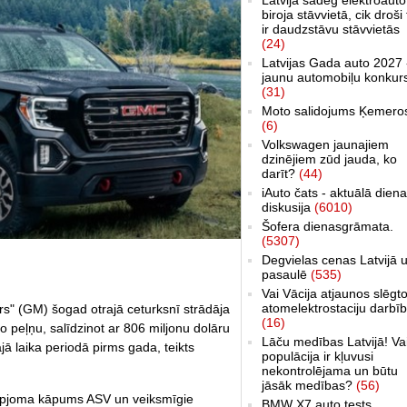
biroja stāvvietā, cik droši 
ir daudzstāvu stāvvietās
(24)
Latvijas Gada auto 2027 
jaunu automobiļu konkur
(31)
Moto salidojums Ķemero
(6)
Volkswagen jaunajiem
dzinējiem zūd jauda, ko
darīt?
(44)
iAuto čats - aktuālā dien
diskusija
(6010)
Šofera dienasgrāmata.
(5307)
Degvielas cenas Latvijā 
pasaulē
(535)
Vai Vācija atjaunos slēgt
atomelektrostaciju darbī
 (GM) šogad otrajā ceturksnī strādāja
(16)
īro peļņu, salīdzinot ar 806 miljonu dolāru
Lāču medības Latvijā! Va
jā laika periodā pirms gada, teikts
populācija ir kļuvusi
nekontrolējama un būtu
jāsāk medības?
(56)
s apjoma kāpums ASV un veiksmīgie
BMW X7 auto tests,