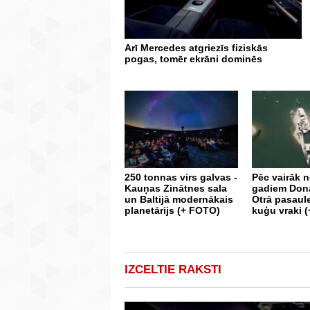
Arī Mercedes atgriezīs fiziskās
pogas, tomēr ekrāni dominēs
250 tonnas virs galvas -
Pēc vairāk 
Kauņas Zinātnes sala
gadiem Don
un Baltijā modernākais
Otrā pasaul
planetārijs (+ FOTO)
kuģu vraki 
IZCELTIE RAKSTI