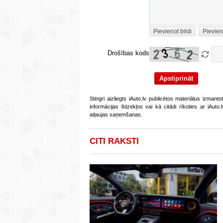
Pievienot bildi
Pievien
Drošības kods
Stingri aizliegts iAuto.lv publicētos materiālus izmant
informācijas līdzekļos vai kā citādi rīkoties ar iAut
atļaujas saņemšanas.
CITI RAKSTI