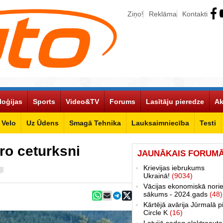
Ziņo!
Reklāma
Kontakti
loģijas
Sports
Video&TV
Forums
Lasītāju pieredze
Ak
Velo
Uz Ūdens
Smagā Tehnika
Lauksaimniecība
Testi
ro ceturksni
JAUNĀKAIS FORUM
Krievijas iebrukums
Ukrainā!
(9034)
Vācijas ekonomiskā norie
sākums - 2024.gads
(48)
Kārtējā avārija Jūrmalā p
Circle K
(16)
Latvijā sadeg elektroauto