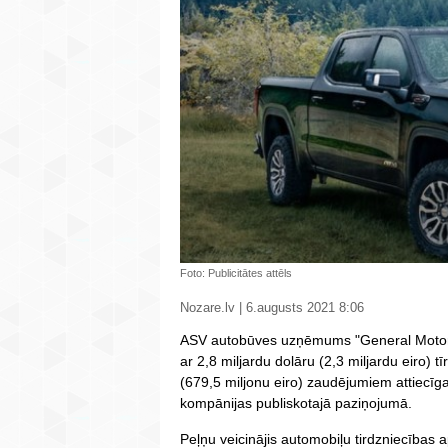
Foto: Publicitātes attēls
Nozare.lv | 6.augusts 2021 8:06
ASV autobūves uzņēmums "General Motors"
ar 2,8 miljardu dolāru (2,3 miljardu eiro) t
(679,5 miljonu eiro) zaudējumiem attiecīga
kompānijas publiskotajā paziņojumā.
Peļņu veicinājis automobiļu tirdzniecība