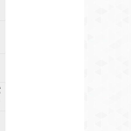
s
a
u