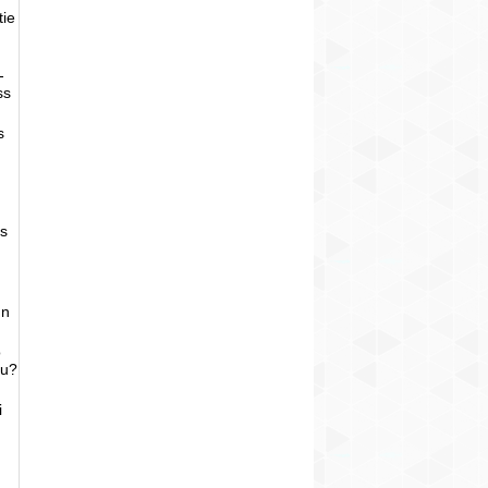
tie
-
ss
s
as
un
o
bu?
i