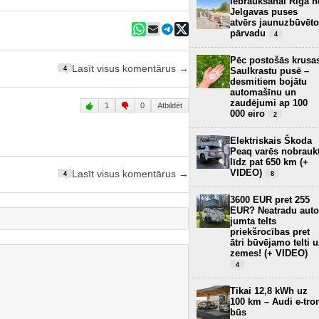
Iebraukšanai Rīgā n
Jelgavas puses
atvērs jaunuzbūvēto
pārvadu
4
Pēc postošās krusa
Lasīt visus komentārus →
4
Saulkrastu pusē –
desmitiem bojātu
automašīnu un
zaudējumi ap 100
1
0
Atbildēt
000 eiro
2
Elektriskais Škoda
Peaq varēs nobrauk
līdz pat 650 km (+
VIDEO)
Lasīt visus komentārus →
8
4
3600 EUR pret 255
EUR? Neatradu auto
jumta telts
priekšrocības pret
ātri būvējamo telti 
zemes! (+ VIDEO)
4
Tikai 12,8 kWh uz
100 km – Audi e-tro
būs