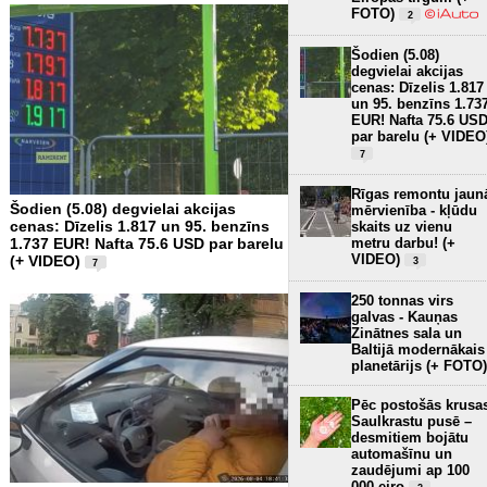
FOTO)
2
Šodien (5.08)
degvielai akcijas
cenas: Dīzelis 1.817
un 95. benzīns 1.73
EUR! Nafta 75.6 US
par barelu (+ VIDEO
7
Rīgas remontu jaun
Šodien (5.08) degvielai akcijas
mērvienība - kļūdu
cenas: Dīzelis 1.817 un 95. benzīns
skaits uz vienu
1.737 EUR! Nafta 75.6 USD par barelu
metru darbu! (+
VIDEO)
(+ VIDEO)
3
7
250 tonnas virs
galvas - Kauņas
Zinātnes sala un
Baltijā modernākais
planetārijs (+ FOTO)
Pēc postošās krusa
Saulkrastu pusē –
desmitiem bojātu
automašīnu un
zaudējumi ap 100
000 eiro