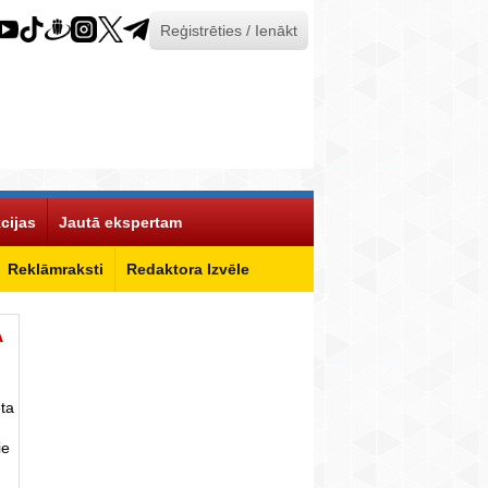
Reģistrēties / Ienākt
cijas
Jautā ekspertam
Reklāmraksti
Redaktora Izvēle
Ā
ta
ie