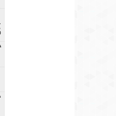
7
D
)
ā
s