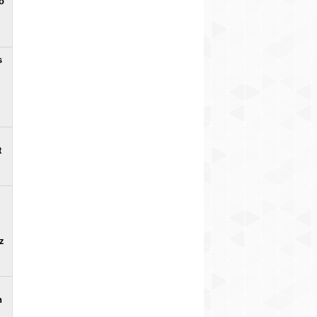
o
s
t
uz
n