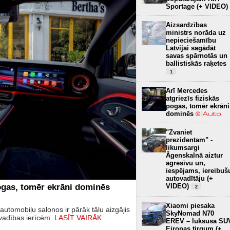
Sportage (+ VIDEO)
Aizsardzības
ministrs norāda uz
nepieciešamību
Latvijai sagādāt
savas spārnotās un
ballistiskās raķetes
1
Arī Mercedes
atgriezīs fiziskās
pogas, tomēr ekrāni
dominēs
"Zvaniet
prezidentam" -
likumsargi
Āgenskalnā aiztur
agresīvu un,
iespējams, iereibuš
autovadītāju (+
VIDEO)
pogas, tomēr ekrāni dominēs
2
Xiaomi piesaka
utomobiļu salonos ir pārāk tālu aizgājis
SkyNomad N70
 vadības ierīcēm.
LASĪT VAIRĀK
EREV – luksusa SU
Eiropas tirgum (+