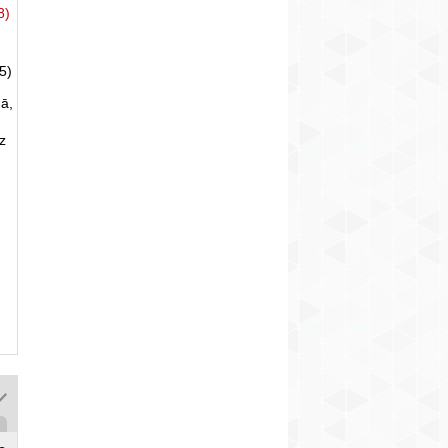
8)
5)
ā,
uz