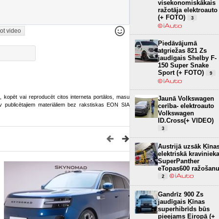
visekonomiskākais
ražotāja elektroauto
(+ FOTO)
3
ot video
Piedāvājumā
atgriežas 821 Zs
jaudīgais Shelby F-
150 Super Snake
Sport (+ FOTO)
9
ot, kopēt vai reproducēt citos interneta portālos, masu
Jaunā Volkswagen
o.lv publicētajiem materiāliem bez rakstiskas EON SIA
cerība- elektroauto
Volkswagen
ID.Cross(+ VIDEO)
3
Austrijā uzsāk Ķīna
elektriskā kraviniek
SuperPanther
eTopas600 ražošan
2
Gandrīz 900 Zs
jaudīgais Ķīnas
superhibrīds būs
pieejams Eiropā (+