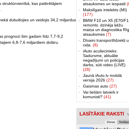
 struktūrvienībā, kas patērētājiem
atsauksmes un iespaidi
(
.
Makslīgais intelekts (MI)
(177)
ekā dubultojies un veidojis 34,2 miljardus
BMW F10 un X5 (E70/F1
remonts: dzinēja ķēžu
maiņa un diagnostika Rīg
atsauksmes
(7)
ņas prognozi šim gadam līdz 7,7-9,2
Dīvaini transportlīdzekļi 
stajiem 6,8-7,6 miljardiem dolāru.
ceļa.
(8)
iAuto aculiecinieks:
Sadursme, aktuālie
negadījumi un policijas
darbs, sūti video (LIVE)
(28)
Jaunā iAuto.lv mobilā
versija 2026
(27)
Gaismas auto
(27)
Vai tiešām latvieši ir
komunisti?
(41)
LASĪTĀKIE RAKSTI
Dienas
Nedēļas