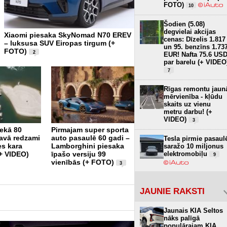
FOTO)
10
Šodien (5.08)
degvielai akcijas
Xiaomi piesaka SkyNomad N70 EREV
Tikai 12,8 kWh uz 100 km –
cenas: Dīzelis 1.817
– luksusa SUV Eiropas tirgum (+
tron būs visekonomiskākai
un 95. benzīns 1.73
FOTO)
elektroauto (+ FOTO)
2
3
EUR! Nafta 75.6 US
par barelu (+ VIDEO
7
Rīgas remontu jaun
mērvienība - kļūdu
skaits uz vienu
metru darbu! (+
VIDEO)
3
nekā 80
Pirmajam super sporta
Piedāvājumā atgriežas
avā redzami
auto pasaulē 60 gadi –
821 Zs jaudīgais Shelby
Tesla pirmie pasaul
es kara
Lamborghini piesaka
F-150 Super Snake
saražo 10 miljonus
elektromobiļu
(+ VIDEO)
īpašo versiju 99
Sport (+ FOTO)
9
9
vienībās (+ FOTO)
3
JAUNIE RAKSTI
Jaunais KIA Seltos
nāks palīgā
populārajam KIA