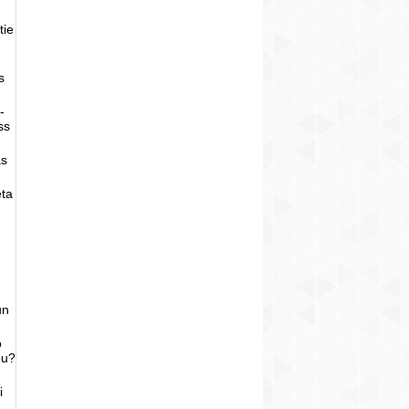
tie
s
-
ss
as
eta
un
o
bu?
i