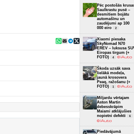
Pēc postošās krusa
Saulkrastu pusē –
desmitiem bojātu
automašīnu un
zaudējumi ap 100
000 eiro
2
Xiaomi piesaka
SkyNomad N70
EREV – luksusa SU
Eiropas tirgum (+
FOTO)
4
Škoda uzsāk sava
lielākā modeļa,
jaunā krosovera
Peaq, ražošanu (+
FOTO)
1
Miljardu vērtajam
Aston Martin
debesskrāpim
Maiami atklājušies
nopietni defekti
6
Piedāvājumā