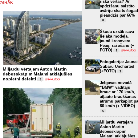
riska vērtas? Ar
VAIRĀK
apdzīšanu saistīto
avāriju skaits šogad
pieaudzis par 66%
8
Škoda uzsāk sava
lielākā modeļa,
jaunā krosovera
Peaq, ražošanu (+
FOTO)
1
Fotogalerija: Jaunai
Subaru Uncharted
Miljardu vērtajam Aston Martin
(+FOTO)
3
debesskrāpim Maiami atklājušies
nopietni defekti
6
Jelgavas novadā
“BMW” vadītājs
brauc ar 170 km/h,
atļauto braukšanas
ātrumu pārkāpjot pa
80 km/h (+ VIDEO)
6
Miljardu vērtajam
Aston Martin
debesskrāpim
Maiami atklājušies