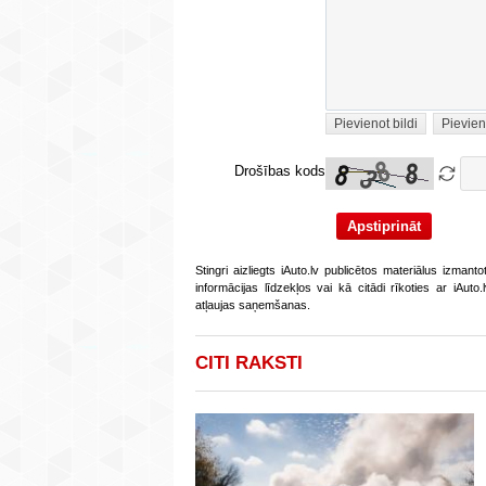
Pievienot bildi
Pievien
Drošības kods
Stingri aizliegts iAuto.lv publicētos materiālus izmant
informācijas līdzekļos vai kā citādi rīkoties ar iAut
atļaujas saņemšanas.
CITI RAKSTI