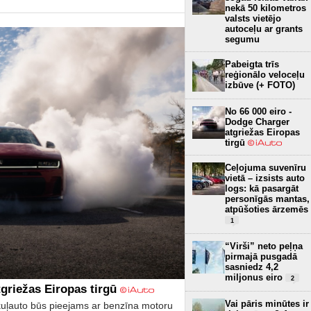
nekā 50 kilometros
valsts vietējo
autoceļu ar grants
segumu
Pabeigta trīs
reģionālo veloceļu
izbūve (+ FOTO)
No 66 000 eiro -
Dodge Charger
atgriežas Eiropas
tirgū
Ceļojuma suvenīru
vietā – izsists auto
logs: kā pasargāt
personīgās mantas,
atpūšoties ārzemēs
1
“Virši” neto peļņa
pirmajā pusgadā
sasniedz 4,2
miljonus eiro
2
griežas Eiropas tirgū
Vai pāris minūtes ir
kuļauto būs pieejams ar benzīna motoru