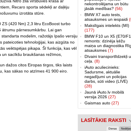
kluzīvā Nitro zilā virsbūves krāsa ar
nekontrolējama un būtu
tiem, Recaro sporta sēdekļi ar daļēju
jāsāk medības?
(56)
 nošuvumu izrotāta stūre.
BMW X7 auto tests,
atsauksmes un iespaidi
(
 ZS (420 Nm) 2,3 litru EcoBoost turbo
Makslīgais intelekts (MI)
6 ātrumu pārnesumkārbu. Lai gan
(177)
 standarta modelim, ražotājs īpašo versiju
BMW F10 un X5 (E70/F1
remonts: dzinēja ķēžu
 pateicoties tehnoloģijai, kas aizgūta no
maiņa un diagnostika Rī
 veiktspējas pikapa. Šī funkcija, kas vēl
atsauksmes
(7)
ta un sacīkšu braukšanas režīmos,
Dīvaini transportlīdzekļi 
ceļa.
(8)
un dažos citos Eiropas tirgos, tiks laists
iAuto aculiecinieks:
nu, kas sākas no atzīmes 41 900 eiro.
Sadursme, aktuālie
negadījumi un policijas
darbs, sūti video (LIVE)
(28)
Jaunā iAuto.lv mobilā
versija 2026
(27)
Gaismas auto
(27)
LASĪTĀKIE RAKSTI
Dienas
Nedēļas