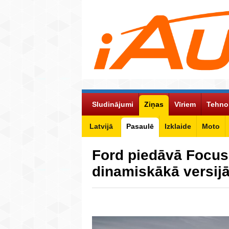
Sludinājumi
Ziņas
Vīriem
Tehno
Latvijā
Pasaulē
Izklaide
Moto
Ford piedāvā Focus
dinamiskākā versij