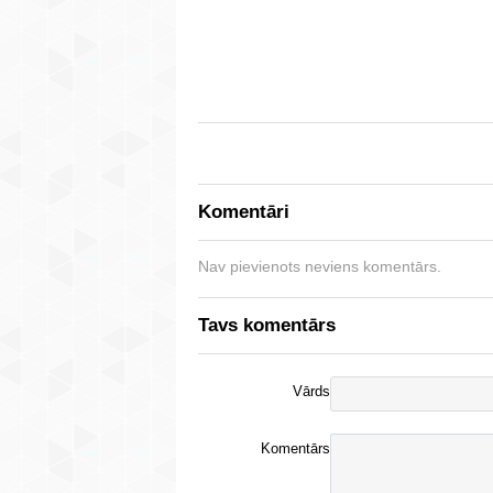
Komentāri
Nav pievienots neviens komentārs.
Tavs komentārs
Vārds
Komentārs