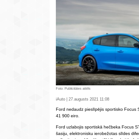
Foto: Publicitātes attēls
iAuto | 27.augusts 2021 11:08
Ford nedaudz pieslīpējis sportisko Focus S
41 900 eiro.
Ford uzlabojis sportiskā hečbeka Focus ST 
šasiju, elektronisku ierobežotas slīdes dif