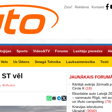
Ziņo!
Reklāma
Kontakti
loģijas
Sports
Video&TV
Forums
Lasītāju pieredze
Ak
Velo
Uz Ūdens
Smagā Tehnika
Lauksaimniecība
Testi
 ST vēl
JAUNĀKAIS FORUM
ā
Kārtējā avārija Jūrmalā p
Circle K
(18)
Eksotiskie auto Latvijā 2
– varenauto Rīgā, reti au
un iAuto carspotting
(79)
Krievijas iebrukums
Ukrainā!
(9040)