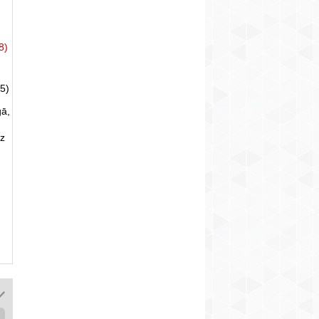
8)
5)
gā,
uz