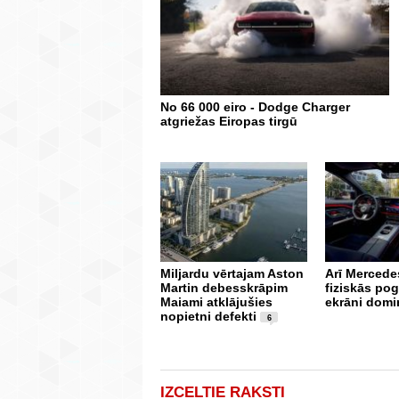
No 66 000 eiro - Dodge Charger
atgriežas Eiropas tirgū
Miljardu vērtajam Aston
Arī Mercedes
Martin debesskrāpim
fiziskās po
Maiami atklājušies
ekrāni domi
nopietni defekti
6
IZCELTIE RAKSTI