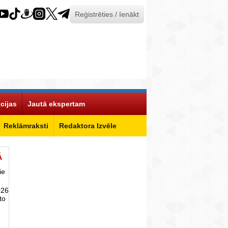
Reģistrēties / Ienākt
cijas
Jautā ekspertam
Reklāmraksti
Redaktora Izvēle
Ā
ie
026
to