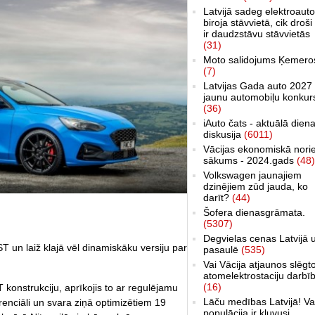
Latvijā sadeg elektroauto
biroja stāvvietā, cik droši 
ir daudzstāvu stāvvietās
(31)
Moto salidojums Ķemero
(7)
Latvijas Gada auto 2027 
jaunu automobiļu konkur
(36)
iAuto čats - aktuālā dien
diskusija
(6011)
Vācijas ekonomiskā nori
sākums - 2024.gads
(48)
Volkswagen jaunajiem
dzinējiem zūd jauda, ko
darīt?
(44)
Šofera dienasgrāmata.
(5307)
Degvielas cenas Latvijā 
T un laiž klajā vēl dinamiskāku versiju par
pasaulē
(535)
Vai Vācija atjaunos slēgt
atomelektrostaciju darbī
(16)
konstrukciju, aprīkojis to ar regulējamu
Lāču medības Latvijā! Va
erenciāli un svara ziņā optimizētiem 19
populācija ir kļuvusi