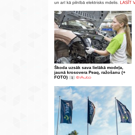
un arī kā pilnībā elektrisks mdelis.
LASĪT 
Škoda uzsāk sava lielākā modeļa,
jaunā krosovera Peaq, ražošanu (+
FOTO)
1