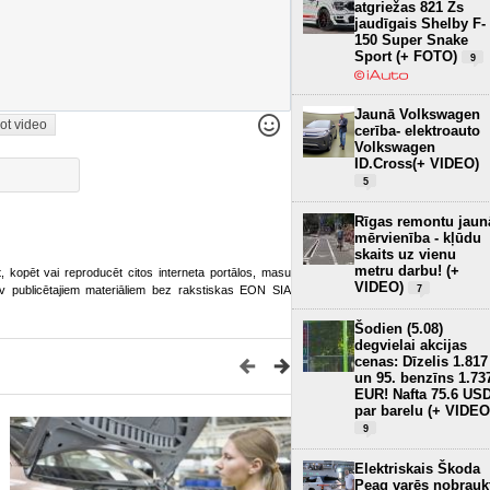
atgriežas 821 Zs
jaudīgais Shelby F-
150 Super Snake
Sport (+ FOTO)
9
Jaunā Volkswagen
ot video
cerība- elektroauto
Volkswagen
ID.Cross(+ VIDEO)
5
Rīgas remontu jaun
mērvienība - kļūdu
skaits uz vienu
metru darbu! (+
ot, kopēt vai reproducēt citos interneta portālos, masu
VIDEO)
o.lv publicētajiem materiāliem bez rakstiskas EON SIA
7
Šodien (5.08)
degvielai akcijas
cenas: Dīzelis 1.817
un 95. benzīns 1.73
EUR! Nafta 75.6 US
par barelu (+ VIDEO
9
Elektriskais Škoda
Peaq varēs nobrauk