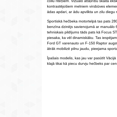
collu riteņiem. Vizuālo atšķirību skaitā eks
kontrastējošiem melniem virsbūves elemen
ādas apdari, ar ādu apvilkta un zilu diegu
Sportiskā hečbeka motortelpā tas pats 280
benzīna dzinējs savienojumā ar manuālo 
tehniskais pildījums tāds pats kā Focus ST
piesaka, ka vēl dinamiskāku. Tas iespējams
Ford GT varenauto un F-150 Raptor augstās
ātrāk mobilizē pilnu jaudu, pieejama spor
Īpašais modelis, kas jau var pasūtīt Vācijā 
klajā tikai kā piecu durvju hečbeks par ce