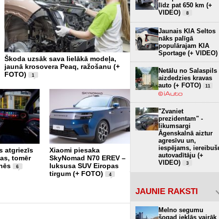
līdz pat 650 km (+
VIDEO)
8
Jaunais KIA Seltos
nāks palīgā
populārajam KIA
Sportage (+ VIDEO)
Škoda uzsāk sava lielākā modeļa,
250 tonnas virs galvas - 
jaunā krosovera Peaq, ražošanu (+
Zinātnes sala un Baltijā 
Netālu no Salaspils
FOTO)
planetārijs (+ FOTO)
1
2
aizdedzies kravas
auto (+ FOTO)
11
"Zvaniet
prezidentam" -
likumsargi
Āgenskalnā aiztur
agresīvu un,
iespējams, iereibuš
 atgriezīs
Xiaomi piesaka
Pirmajam super sporta
autovadītāju (+
gas, tomēr
SkyNomad N70 EREV –
auto pasaulē 60 gadi –
VIDEO)
3
nēs
luksusa SUV Eiropas
Lamborghini piesaka
6
tirgum (+ FOTO)
īpašo versiju 99
4
vienībās (+ FOTO)
3
JAUNIE RAKSTI
Melno segumu
šogad ieklās vairāk