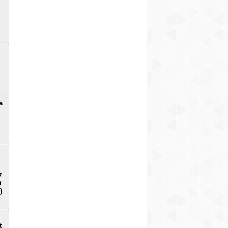
ā
7
D
)
t