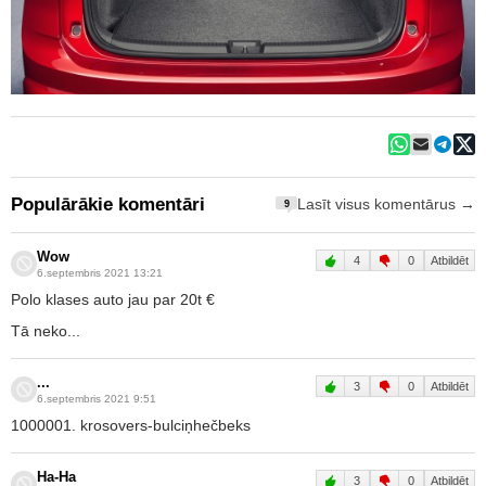
Populārākie komentāri
Lasīt visus komentārus →
9
Wow
4
0
Atbildēt
6.septembris 2021 13:21
Polo klases auto jau par 20t €
Tā neko...
...
3
0
Atbildēt
6.septembris 2021 9:51
1000001. krosovers-bulciņhečbeks
Ha-Ha
3
0
Atbildēt