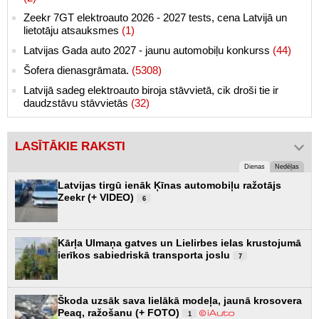
Zeekr 7GT elektroauto 2026 - 2027 tests, cena Latvijā un
lietotāju atsauksmes
(1)
Latvijas Gada auto 2027 - jaunu automobiļu konkurss
(44)
Šofera dienasgrāmata.
(5308)
Latvijā sadeg elektroauto biroja stāvvietā, cik droši tie ir
daudzstāvu stāvvietās
(32)
LASĪTĀKIE RAKSTI
Dienas
Nedēļas
Latvijas tirgū ienāk Ķīnas automobiļu ražotājs
Zeekr (+ VIDEO)
6
Kārļa Ulmaņa gatves un Lielirbes ielas krustojumā
ierīkos sabiedriskā transporta joslu
7
Škoda uzsāk sava lielākā modeļa, jaunā krosovera
Peaq, ražošanu (+ FOTO)
1