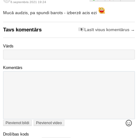
6.septembris 2021 19:24
Mucā audzis, pa spundi barots - izberzē acis ezi
Tavs komentārs
Lasīt visus komentārus →
9
Vārds
Komentārs
Pievienot bildi
Pievienot video
Drošības kods