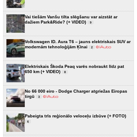
Vai tiešām Vanšu tilta slēgšanu var aizstāt ar
dažiem Park&Ride? (+ VIDEO)
9
Volkswagen ID. Aura T6 – jauns elektriskais SUV ar
modernām tehnoloģijām Ķīnai
2
Elektriskais Škoda Peaq varēs nobraukt līdz pat
650 km (+ VIDEO)
8
No 66 000 eiro - Dodge Charger atgriežas Eiropas
tirgū
3
Pabeigta trīs reģionālo veloceļu izbūve (+ FOTO)
6