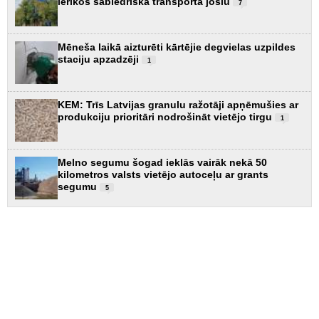
ierīkos sabiedriskā transporta joslu
7
Mēneša laikā aizturēti kārtējie degvielas uzpildes
staciju apzadzēji
1
KEM: Trīs Latvijas granulu ražotāji apņēmušies ar
produkciju prioritāri nodrošināt vietējo tirgu
1
Melno segumu šogad ieklās vairāk nekā 50
kilometros valsts vietējo autoceļu ar grants
segumu
5