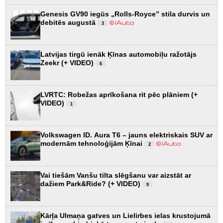
Genesis GV90 iegūs „Rolls-Royce” stila durvis un
debitēs augustā
3
Latvijas tirgū ienāk Ķīnas automobiļu ražotājs
Zeekr (+ VIDEO)
6
LVRTC: Robežas aprīkošana rit pēc plāniem (+
VIDEO)
1
Volkswagen ID. Aura T6 – jauns elektriskais SUV ar
modernām tehnoloģijām Ķīnai
2
Vai tiešām Vanšu tilta slēgšanu var aizstāt ar
dažiem Park&Ride? (+ VIDEO)
9
Kārļa Ulmaņa gatves un Lielirbes ielas krustojumā