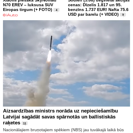
Xiaomi piesaka SkyNomad
Šodien (5.08) degvielai akcijas
N70 EREV – luksusa SUV
cenas: Dīzelis 1.817 un 95.
Eiropas tirgum (+ FOTO)
benzīns 1.737 EUR! Nafta 75.6
4
USD par barelu (+ VIDEO)
9
Aizsardzības ministrs norāda uz nepieciešamību
Latvijai sagādāt savas spārnotās un ballistiskās
raķetes
11
Nacionālajiem bruņotajiem spēkiem (NBS) jau tuvākajā laikā būs