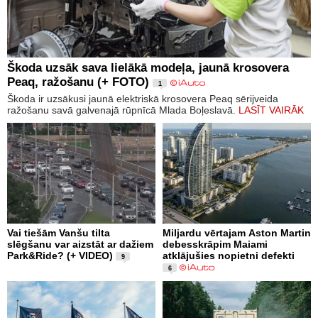
Škoda uzsāk sava lielākā modeļa, jaunā krosovera
Peaq, ražošanu (+ FOTO)
1
Škoda ir uzsākusi jaunā elektriskā krosovera Peaq sērijveida
ražošanu savā galvenajā rūpnīcā Mlada Boļeslavā.
LASĪT VAIRĀK
Vai tiešām Vanšu tilta
Miljardu vērtajam Aston Martin
slēgšanu var aizstāt ar dažiem
debesskrāpim Maiami
Park&Ride? (+ VIDEO)
atklājušies nopietni defekti
9
6