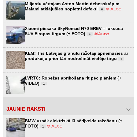
Miljardu vērtajam Aston Martin debesskrāpim
Maiami atklājušies nopietni defekti
6
Xiaomi piesaka SkyNomad N70 EREV – luksusa
SUV Eiropas tirgum (+ FOTO)
4
KEM: Trīs Latvijas granulu ražotāji apņēmušies ar
produkciju prioritāri nodrošināt vietējo tirgu
1
LVRTC: Robežas aprīkošana rit pēc plāniem (+
VIDEO)
1
JAUNIE RAKSTI
BMW uzsāk elektriskā i3 sērijveida ražošanu (+
FOTO)
1