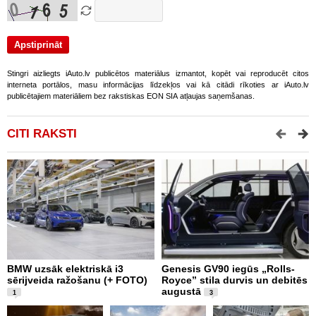
Stingri aizliegts iAuto.lv publicētos materiālus izmantot, kopēt vai reproducēt citos
interneta portālos, masu informācijas līdzekļos vai kā citādi rīkoties ar iAuto.lv
publicētajiem materiāliem bez rakstiskas EON SIA atļaujas saņemšanas.
CITI RAKSTI
BMW uzsāk elektriskā i3
Genesis GV90 iegūs „Rolls-
M
sērijveida ražošanu (+ FOTO)
Royce” stila durvis un debitēs
d
augustā
a
1
3