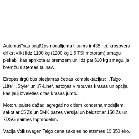
Automašīnas bagāžas nodalījuma tilpums ir 438 litri, krosovers
drīkst vilkt līdz 1100 kg (1200 kg 1.5 TSI motoram) smagu
piekabi, kas aprīkota ar bremzēm un līdz pat 610 kg smagu, ja
bremžu sistēmas tai nav.
Eiropas tirgū būs pieejamas četras komplektācijas: „Taigo“,
„Life“, „Style“ un „R-Line“, astoņas virsbūves krāsas un opcija,
kas ļauj izvēlēties citas krāsas jumtu.
Motoru paletē dažādi agregāti no citiem koncerna modeļiem,
sākot ar 95 Zs un 5MK bāzes versijai un beidzot ar 150 Zs un
7DSG saimes topmodelim.
Vācijā Volkswagen Taigo cena sāksies no atzīmes 19 350 eiro.