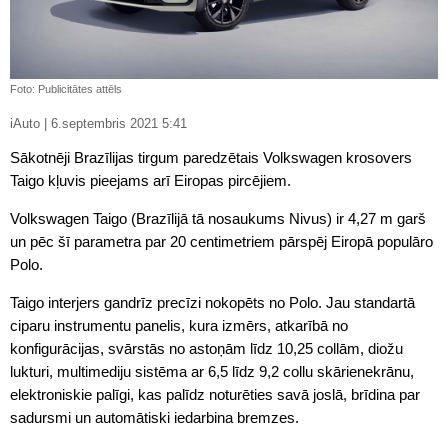
Foto: Publicitātes attēls
iAuto | 6.septembris 2021 5:41
Sākotnēji Brazīlijas tirgum paredzētais Volkswagen krosovers
Taigo kļuvis pieejams arī Eiropas pircējiem.
Volkswagen Taigo (Brazīlijā tā nosaukums Nivus) ir 4,27 m garš
un pēc šī parametra par 20 centimetriem pārspēj Eiropā populāro
Polo.
Taigo interjers gandrīz precīzi nokopēts no Polo. Jau standartā
ciparu instrumentu panelis, kura izmērs, atkarībā no
konfigurācijas, svārstās no astoņām līdz 10,25 collām, diožu
lukturi, multimediju sistēma ar 6,5 līdz 9,2 collu skārienekrānu,
elektroniskie palīgi, kas palīdz noturēties savā joslā, brīdina par
sadursmi un automātiski iedarbina bremzes.