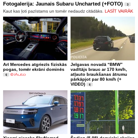
Fotogalerija: Jaunais Subaru Uncharted (+FOTO)
3
Kaut kas ļoti pazīstams un tomēr nedaudz citādāks.
LASĪT VAIRĀK
Arī Mercedes atgriezīs fiziskās
Jelgavas novadā “BMW”
pogas, tomēr ekrāni dominēs
vadītājs brauc ar 170 km/h,
atļauto braukšanas ātrumu
6
pārkāpjot par 80 km/h (+
VIDEO)
6