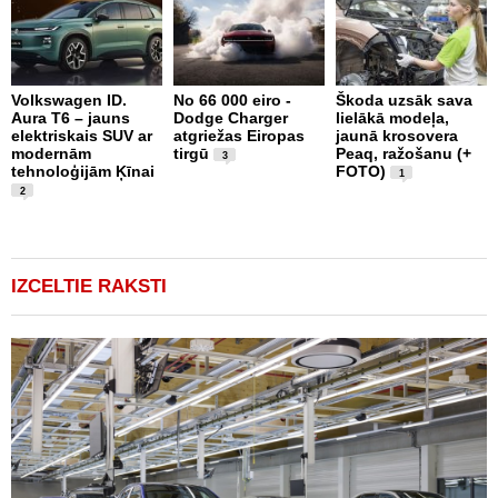
Volkswagen ID.
No 66 000 eiro -
Škoda uzsāk sava
Aura T6 – jauns
Dodge Charger
lielākā modeļa,
X
elektriskais SUV ar
atgriežas Eiropas
jaunā krosovera
S
modernām
tirgū
Peaq, ražošanu (+
E
3
tehnoloģijām Ķīnai
FOTO)
S
1
(
2
IZCELTIE RAKSTI