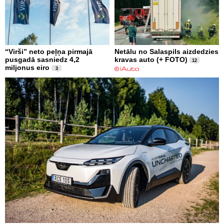
“Virši” neto peļņa pirmajā
Netālu no Salaspils aizdedzies
pusgadā sasniedz 4,2
kravas auto (+ FOTO)
12
miljonus eiro
3