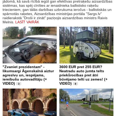
jādomā, kā savā rīcībā iegūt gan efektīvas pretraķešu aizsardzības
sistēmas, kas spēj cīnīties ar ienaidnieka ballistisko raķešu
triecieniem, gan tālās darbības uzbrukuma ieročus - ballistiskās un
spārnotās raķetes, Aizsardzības ministrijas portāla "Sargs.lv"
raidierakstā "Droši ir zināt" paziņojis aizsardzības ministrs Raivis
Melnis.
LASĪT VAIRĀK
"Zvaniet prezidentam" -
3600 EUR pret 255 EUR?
likumsargi Āgenskalnā aiztur
Neatradu auto jumta telts
agresīvu un, iespējams,
priekšrocības pret ātri
iereibušu autovadītāju (+
būvējamo telti uz zemes! (+
VIDEO)
VIDEO)
3
8