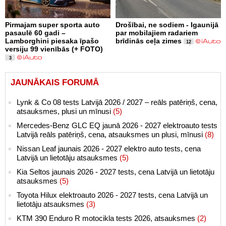
Pirmajam super sporta auto
Drošībai, ne sodiem - Igaunijā
pasaulē 60 gadi –
par mobilajiem radariem
Lamborghini piesaka īpašo
brīdinās ceļa zimes
12
versiju 99 vienībās (+ FOTO)
3
JAUNĀKAIS FORUMĀ
Lynk & Co 08 tests Latvijā 2026 / 2027 – reāls patēriņš, cena,
atsauksmes, plusi un mīnusi
(5)
Mercedes-Benz GLC EQ jaunā 2026 - 2027 elektroauto tests
Latvijā reāls patēriņš, cena, atsauksmes un plusi, mīnusi
(8)
Nissan Leaf jaunais 2026 - 2027 elektro auto tests, cena
Latvijā un lietotāju atsauksmes
(5)
Kia Seltos jaunais 2026 - 2027 tests, cena Latvijā un lietotāju
atsauksmes
(5)
Toyota Hilux elektroauto 2026 - 2027 tests, cena Latvijā un
lietotāju atsauksmes
(3)
KTM 390 Enduro R motocikla tests 2026, atsauksmes
(2)