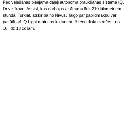
Pēc vēlēšanās pieejama daļēji autonomā braukšanas sistēma IQ.
Drive Travel Assist, kas darbojas ar ātrumu līdz 210 kilometriem
stundā. Turklāt, atšķirībā no Nivus, Taigo par papildmaksu var
pasūtīt arī IQ.Light matricas lukturiem. Riteņu disku izmērs - no
16 līdz 18 collām.