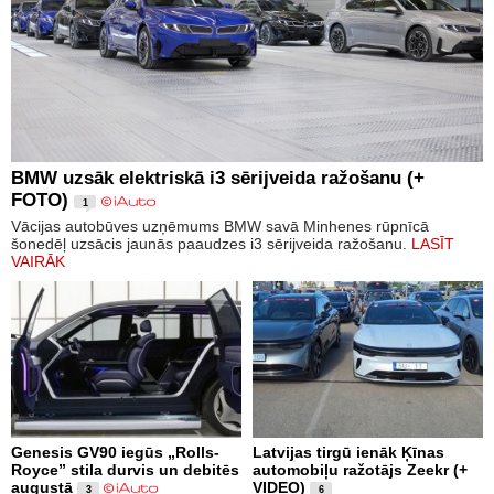
BMW uzsāk elektriskā i3 sērijveida ražošanu (+
FOTO)
1
Vācijas autobūves uzņēmums BMW savā Minhenes rūpnīcā
šonedēļ uzsācis jaunās paaudzes i3 sērijveida ražošanu.
LASĪT
VAIRĀK
Genesis GV90 iegūs „Rolls-
Latvijas tirgū ienāk Ķīnas
Royce” stila durvis un debitēs
automobiļu ražotājs Zeekr (+
augustā
VIDEO)
3
6