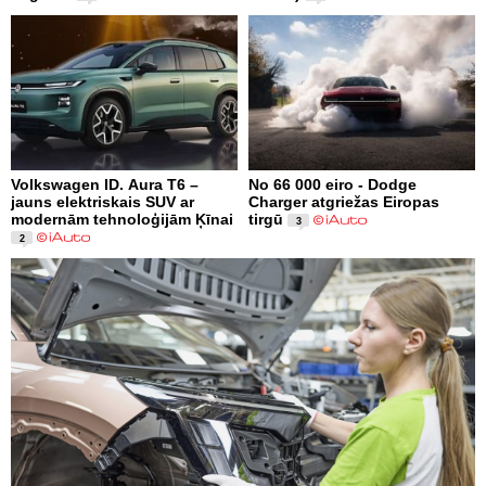
Volkswagen ID. Aura T6 –
No 66 000 eiro - Dodge
jauns elektriskais SUV ar
Charger atgriežas Eiropas
modernām tehnoloģijām Ķīnai
tirgū
3
2