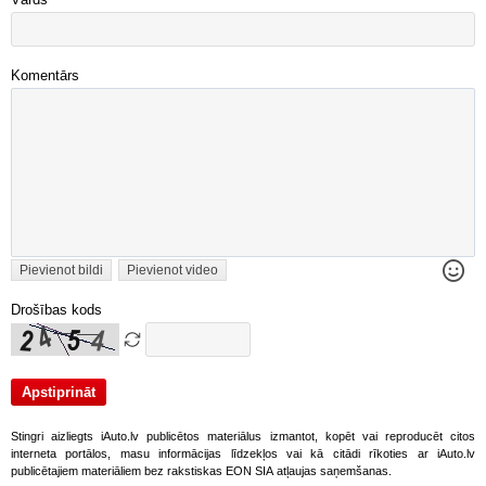
Vārds
Komentārs
Pievienot bildi
Pievienot video
Drošības kods
Stingri aizliegts iAuto.lv publicētos materiālus izmantot, kopēt vai reproducēt citos
interneta portālos, masu informācijas līdzekļos vai kā citādi rīkoties ar iAuto.lv
publicētajiem materiāliem bez rakstiskas EON SIA atļaujas saņemšanas.