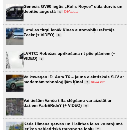
Genesis GV90 iegūs „Rolls-Royce” stila durvis un
debitēs augustā
4
Latvijas tirgū ienāk Ķīnas automobiļu ražotājs
Zeekr (+ VIDEO)
8
LVRTC: Robežas aprīkošana rit pēc plāniem (+
VIDEO)
1
Volkswagen ID. Aura T6 – jauns elektriskais SUV ar
modernām tehnoloģijām Ķīnai
2
Vai tiešām Vanšu tilta slēgšanu var aizstāt ar
dažiem Park&Ride? (+ VIDEO)
9
Kārļa Ulmaņa gatves un Lielirbes ielas krustojumā
ierīkos sabiedriskā transporta joslu
7