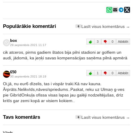
Populārākie komentāri
Lasīt visus komentārus →
6
box
3
0
Atbildēt
29.septembris 2021 11:17
cik atceros, pirms gadiem štatos bija pilni stadioni ar golfiem un
audi, jādomā, ka jeņķi savas kompensācijas saņēma pilnā apmērā
650
1
0
Atbildēt
30.septembris 2021 18:19
Oi,jā, nu eur6 dīzelis, tas i vispār traki.Kā nav kauna.
Ārprāts.Nelikvīds,nāves/spriedums..Paskat, reku uz Ulmaņ g-ves
pie GibrīdOnkuļa ofissa visas lapas jau galēji nodzeltējušas, drīz
kritīs gar zemi kopā ar visiem kokiem..
Tavs komentārs
Lasīt visus komentārus →
6