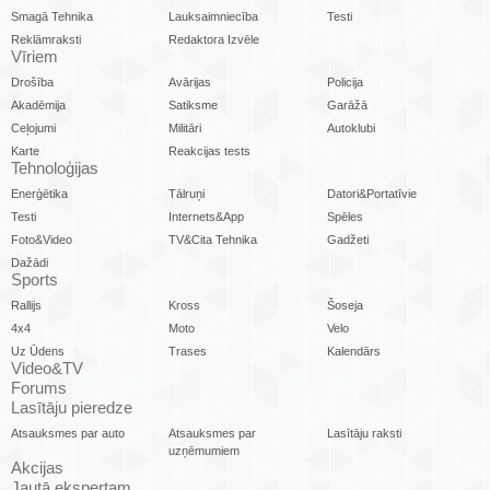
Smagā Tehnika
Lauksaimniecība
Testi
Reklāmraksti
Redaktora Izvēle
Vīriem
Drošība
Avārijas
Policija
Akadēmija
Satiksme
Garāžā
Ceļojumi
Militāri
Autoklubi
Karte
Reakcijas tests
Tehnoloģijas
Enerģētika
Tālruņi
Datori&Portatīvie
Testi
Internets&App
Spēles
Foto&Video
TV&Cita Tehnika
Gadžeti
Dažādi
Sports
Rallijs
Kross
Šoseja
4x4
Moto
Velo
Uz Ūdens
Trases
Kalendārs
Video&TV
Forums
Lasītāju pieredze
Atsauksmes par auto
Atsauksmes par
Lasītāju raksti
uzņēmumiem
Akcijas
Jautā ekspertam