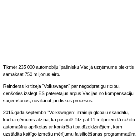
Tikmēr 235 000 automobiļu īpašnieku Vācijā uzņēmums piekritis
samaksāt 750 miljonus eiro.
Reinderss kritizēja "Volkswagen" par negodprātīgu rīcību,
cenšoties izslēgt ES patērētājus ārpus Vācijas no kompensāciju
saņemšanas, novilcinot juridiskos procesus.
2015.gada septembrī "Volkswagen" izraisīja globālu skandālu,
kad uzņēmums atzina, ka pasaulē līdz pat 11 miljoniem tā ražoto
automašīnu aprīkotas ar konkrēta tipa dīzeļdzinējiem, kam
uzstādīta kaitīgo izmešu mērījumu falsificēšanas programmatūra.