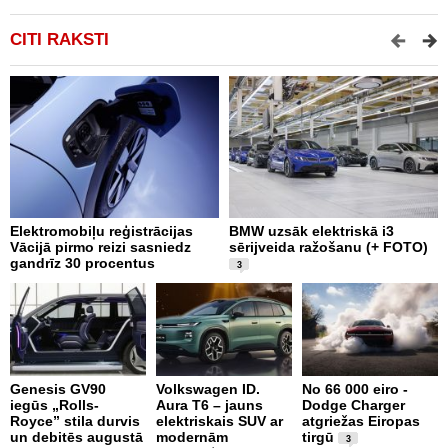
CITI RAKSTI
Elektromobiļu reģistrācijas
BMW uzsāk elektriskā i3
Š
Vācijā pirmo reizi sasniedz
sērijveida ražošanu (+ FOTO)
m
gandrīz 30 procentus
P
3
Genesis GV90
Volkswagen ID.
No 66 000 eiro -
iegūs „Rolls-
Aura T6 – jauns
Dodge Charger
A
Royce” stila durvis
elektriskais SUV ar
atgriežas Eiropas
a
un debitēs augustā
modernām
tirgū
p
3