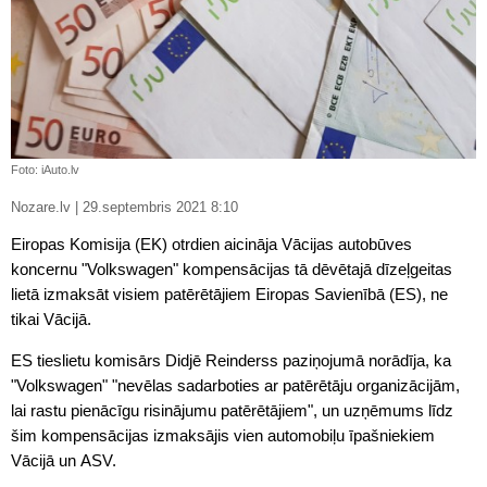
Foto: iAuto.lv
Nozare.lv | 29.septembris 2021 8:10
Eiropas Komisija (EK) otrdien aicināja Vācijas autobūves
koncernu "Volkswagen" kompensācijas tā dēvētajā dīzeļgeitas
lietā izmaksāt visiem patērētājiem Eiropas Savienībā (ES), ne
tikai Vācijā.
ES tieslietu komisārs Didjē Reinderss paziņojumā norādīja, ka
"Volkswagen" "nevēlas sadarboties ar patērētāju organizācijām,
lai rastu pienācīgu risinājumu patērētājiem", un uzņēmums līdz
šim kompensācijas izmaksājis vien automobiļu īpašniekiem
Vācijā un ASV.