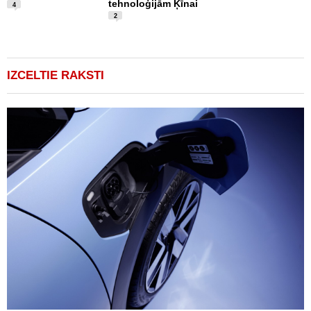
tehnoloģijām Ķīnai
d
4
2
IZCELTIE RAKSTI