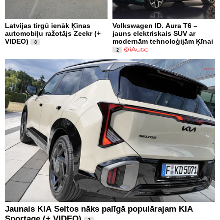
Latvijas tirgū ienāk Ķīnas
Volkswagen ID. Aura T6 –
automobiļu ražotājs Zeekr (+
jauns elektriskais SUV ar
VIDEO)
modernām tehnoloģijām Ķīnai
8
2
Jaunais KIA Seltos nāks palīgā populārajam KIA
Sportage (+ VIDEO)
2