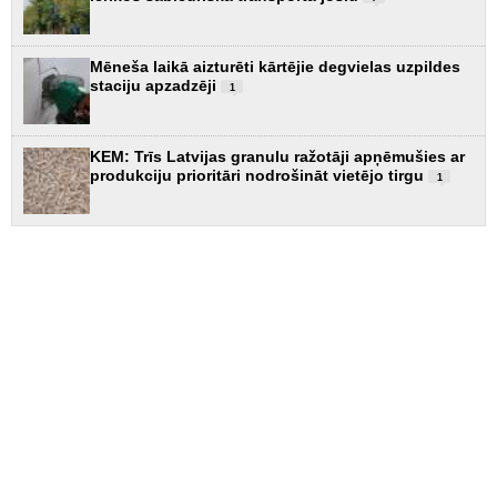
Mēneša laikā aizturēti kārtējie degvielas uzpildes
staciju apzadzēji
1
KEM: Trīs Latvijas granulu ražotāji apņēmušies ar
produkciju prioritāri nodrošināt vietējo tirgu
1