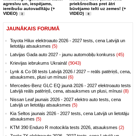
agresīvu un, iespējams,
priekšrocības pret ātri
iereibušu autovadītāju (+
būvējamo telti uz zemes! (+
VIDEO)
VIDEO)
3
8
JAUNĀKAIS FORUMĀ
Toyota Hilux elektroauto 2026 - 2027 tests, cena Latvijā un
lietotāju atsauksmes
(5)
Latvijas Gada auto 2027 - jaunu automobiļu konkurss
(45)
Krievijas iebrukums Ukrainā!
(9043)
Lynk & Co 08 tests Latvijā 2026 / 2027 – reāls patēriņš, cena,
atsauksmes, plusi un mīnusi
(6)
Mercedes-Benz GLC EQ jaunā 2026 - 2027 elektroauto tests
Latvijā reāls patēriņš, cena, atsauksmes un plusi, mīnusi
(8)
Nissan Leaf jaunais 2026 - 2027 elektro auto tests, cena
Latvijā un lietotāju atsauksmes
(5)
Kia Seltos jaunais 2026 - 2027 tests, cena Latvijā un lietotāju
atsauksmes
(5)
KTM 390 Enduro R motocikla tests 2026, atsauksmes
(2)
Zeekr 7X elektroauto 2026 - 2027 tests, cena Latvijā un