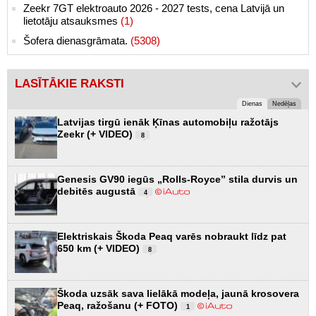
Zeekr 7GT elektroauto 2026 - 2027 tests, cena Latvijā un
lietotāju atsauksmes
(1)
Šofera dienasgrāmata.
(5308)
LASĪTĀKIE RAKSTI
Dienas
Nedēļas
Latvijas tirgū ienāk Ķīnas automobiļu ražotājs
Zeekr (+ VIDEO)
8
Genesis GV90 iegūs „Rolls-Royce” stila durvis un
debitēs augustā
4
Elektriskais Škoda Peaq varēs nobraukt līdz pat
650 km (+ VIDEO)
8
Škoda uzsāk sava lielākā modeļa, jaunā krosovera
Peaq, ražošanu (+ FOTO)
1