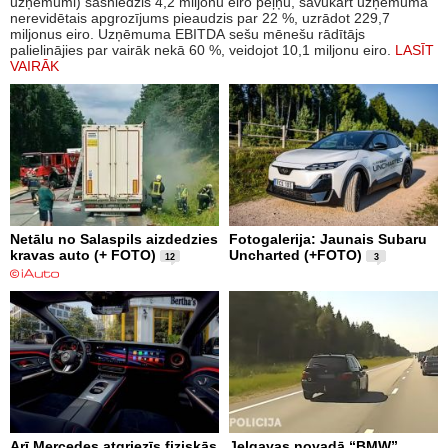
uzņēmumi) sasniedzis 4,2 miljonu eiro peļņu, savukārt uzņēmuma
nerevidētais apgrozījums pieaudzis par 22 %, uzrādot 229,7
miljonus eiro. Uzņēmuma EBITDA sešu mēnešu rādītājs
palielinājies par vairāk nekā 60 %, veidojot 10,1 miljonu eiro.
LASĪT
VAIRĀK
Netālu no Salaspils aizdedzies
Fotogalerija: Jaunais Subaru
kravas auto (+ FOTO)
Uncharted (+FOTO)
12
3
Arī Mercedes atgriezīs fiziskās
Jelgavas novadā “BMW”