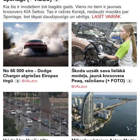
Kia šis ir modeļiem ļoti bagāts gads. Viens no tiem ir jaunais
krosovers KIA Seltos. Tas ir ražots Korejā, nedaudz mazāks par
Sportage, bet tikpat daudzpusīgs un vērtīgs.
LASĪT VAIRĀK
No 66 000 eiro - Dodge
Škoda uzsāk sava lielākā
Charger atgriežas Eiropas
modeļa, jaunā krosovera
tirgū
Peaq, ražošanu (+ FOTO)
3
1