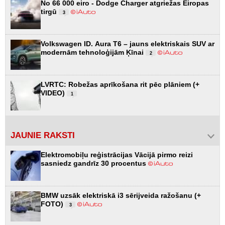
No 66 000 eiro - Dodge Charger atgriežas Eiropas
tirgū
3
Volkswagen ID. Aura T6 – jauns elektriskais SUV ar
modernām tehnoloģijām Ķīnai
2
LVRTC: Robežas aprīkošana rit pēc plāniem (+
VIDEO)
1
JAUNIE RAKSTI
Elektromobiļu reģistrācijas Vācijā pirmo reizi
sasniedz gandrīz 30 procentus
BMW uzsāk elektriskā i3 sērijveida ražošanu (+
FOTO)
3