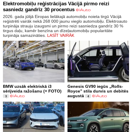
Elektromobiļu reģistrācijas Vācijā pirmo reizi
sasniedz gandrīz 30 procentus
2026. gada jūlijā Eiropas lielākajā automobiļu noieta tirgū Vācijā
reģistrēti vairāk nekā 268 000 jaunu vieglo automobiļu. Elektroauto
turpināja strauju izaugsmi un pirmo reizi sasniedza gandrīz 30 %
tirgus daļu, kamēr benzīna un dīzeļautomobiļu popularitāte
turpināja samazināties.
LASĪT VAIRĀK
BMW uzsāk elektriskā i3
Genesis GV90 iegūs „Rolls-
sērijveida ražošanu (+ FOTO)
Royce” stila durvis un debitēs
augustā
3
4