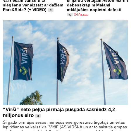
Vai tiešām Vanšu tilta
Miljardu vērtajam Aston Martin
slēgšanu var aizstāt ar dažiem
debesskrāpim Maiami
Park&Ride? (+ VIDEO)
atklājušies nopietni defekti
9
6
“Virši” neto peļņa pirmajā pusgadā sasniedz 4,2
miljonus eiro
3
Šī gada pirmajos sešos mēnešos energoresursu tirgotājs un ērtas
iepirkšanās veikalu tīkls “Virši” (AS VIRŠI-A un ar to saistītie grupas