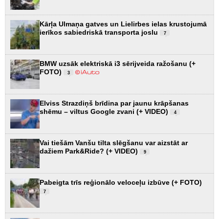
Kārļa Ulmaņa gatves un Lielirbes ielas krustojumā
ierīkos sabiedriskā transporta joslu
7
BMW uzsāk elektriskā i3 sērijveida ražošanu (+
FOTO)
3
Elviss Strazdiņš brīdina par jaunu krāpšanas
shēmu – viltus Google zvani (+ VIDEO)
4
Vai tiešām Vanšu tilta slēgšanu var aizstāt ar
dažiem Park&Ride? (+ VIDEO)
9
Pabeigta trīs reģionālo veloceļu izbūve (+ FOTO)
7