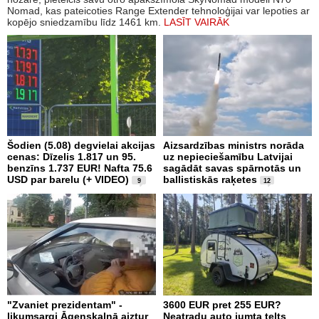
Nomad, kas pateicoties Range Extender tehnoloģijai var lepoties ar
kopējo sniedzamību līdz 1461 km.
LASĪT VAIRĀK
Šodien (5.08) degvielai akcijas
Aizsardzības ministrs norāda
cenas: Dīzelis 1.817 un 95.
uz nepieciešamību Latvijai
benzīns 1.737 EUR! Nafta 75.6
sagādāt savas spārnotās un
USD par barelu (+ VIDEO)
ballistiskās raķetes
9
12
"Zvaniet prezidentam" -
3600 EUR pret 255 EUR?
likumsargi Āgenskalnā aiztur
Neatradu auto jumta telts