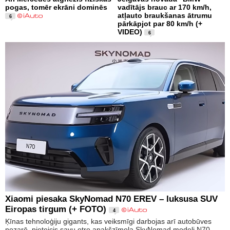
pogas, tomēr ekrāni dominēs
vadītājs brauc ar 170 km/h,
atļauto braukšanas ātrumu
6
pārkāpjot par 80 km/h (+
VIDEO)
6
Xiaomi piesaka SkyNomad N70 EREV – luksusa SUV
Eiropas tirgum (+ FOTO)
4
Ķīnas tehnoloģiju gigants, kas veiksmīgi darbojas arī autobūves
nozarē, pieteicis savu otro apakšzīmola SkyNomad modeli N70