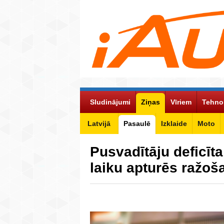
Sludinājumi
Ziņas
Vīriem
Tehno
Latvijā
Pasaulē
Izklaide
Moto
Pusvadītāju deficīta
laiku apturēs ražoš