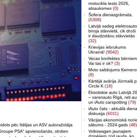
motocikla tests 2026,
atsauksmes
(0)
Šofera dienasgrāmata.
(5308)
Latvijā sadeg elektroauto
biroja stāvvietā, cik droši 
ir daudzstāvu stāvvietās
(32)
Krievijas iebrukums
Ukrainā!
(9042)
Vecas konfektes bērniem
Vai tas ir ok?
(3)
Moto salidojums Ķemero
(8)
Kārtējā avārija Jūrmalā p
Circle K
(18)
Eksotiskie auto Latvijā 2
– varenauto Rīgā, reti au
un iAuto carspotting
(79)
iAuto čats - aktuālā dien
diskusija
(6011)
Vācijas ekonomiskā nori
sākums - 2024.gads
(48)
idots pēc Itālijas un ASV autoražotāja
Volkswagen jaunajiem
 "Groupe PSA" apvienošanās, otrdien
dzinējiem zūd jauda, ko