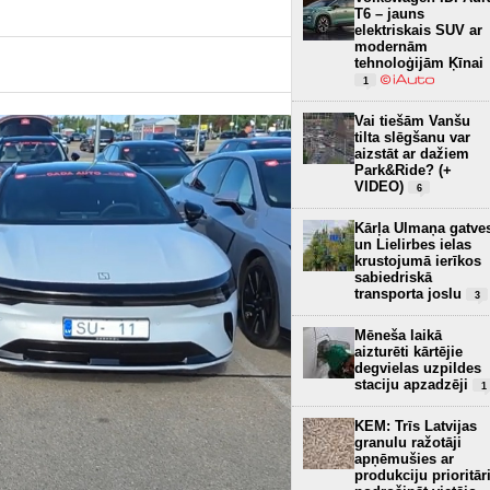
T6 – jauns
elektriskais SUV ar
modernām
tehnoloģijām Ķīnai
1
Vai tiešām Vanšu
tilta slēgšanu var
aizstāt ar dažiem
Park&Ride? (+
VIDEO)
6
Kārļa Ulmaņa gatve
un Lielirbes ielas
krustojumā ierīkos
sabiedriskā
transporta joslu
3
Mēneša laikā
aizturēti kārtējie
degvielas uzpildes
staciju apzadzēji
1
KEM: Trīs Latvijas
granulu ražotāji
apņēmušies ar
produkciju prioritār