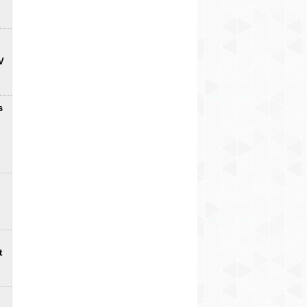
V
s
t