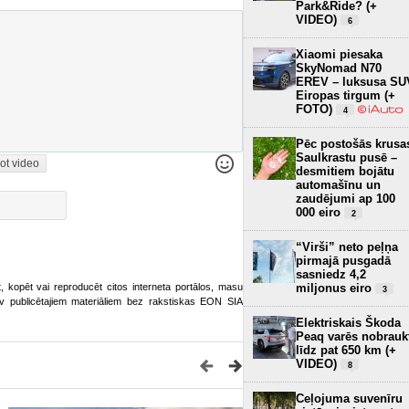
Park&Ride? (+
VIDEO)
6
Xiaomi piesaka
SkyNomad N70
EREV – luksusa SU
Eiropas tirgum (+
FOTO)
4
Pēc postošās krusa
Saulkrastu pusē –
ot video
desmitiem bojātu
automašīnu un
zaudējumi ap 100
000 eiro
2
“Virši” neto peļņa
pirmajā pusgadā
sasniedz 4,2
miljonus eiro
ot, kopēt vai reproducēt citos interneta portālos, masu
3
o.lv publicētajiem materiāliem bez rakstiskas EON SIA
Elektriskais Škoda
Peaq varēs nobrauk
līdz pat 650 km (+
VIDEO)
8
Ceļojuma suvenīru