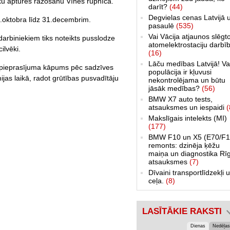
aiku apturēs ražošanu Vīnes rūpnīcā.
darīt?
(44)
Degvielas cenas Latvijā 
8.oktobra līdz 31.decembrim.
pasaulē
(535)
Vai Vācija atjaunos slēgt
 darbiniekiem tiks noteikts pusslodze
atomelektrostaciju darbī
ilvēki.
(16)
Lāču medības Latvijā! Va
is pieprasījuma kāpums pēc sadzīves
populācija ir kļuvusi
as laikā, radot grūtības pusvadītāju
nekontrolējama un būtu
jāsāk medības?
(56)
BMW X7 auto tests,
atsauksmes un iespaidi
(
Makslīgais intelekts (MI)
(177)
BMW F10 un X5 (E70/F1
remonts: dzinēja ķēžu
maiņa un diagnostika Rī
atsauksmes
(7)
Dīvaini transportlīdzekļi 
ceļa.
(8)
LASĪTĀKIE RAKSTI
Dienas
Nedēļas