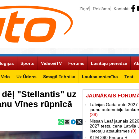
Ziņo!
Reklāma
Kontakti
loģijas
Sports
Video&TV
Forums
Lasītāju pieredze
Ak
Velo
Uz Ūdens
Smagā Tehnika
Lauksaimniecība
Testi
 dēļ "Stellantis" uz
JAUNĀKAIS FORUM
anu Vīnes rūpnīcā
Latvijas Gada auto 2027 
jaunu automobiļu konkur
(39)
Nissan Leaf jaunais 2026
2027 tests, cena Latvijā 
lietotāju atsauksmes
(0)
KTM 390 Enduro R