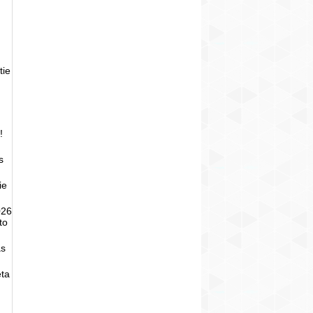
tie
!
s
ie
026
to
as
eta