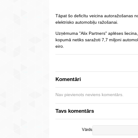
Tāpat šo deficītu veicina autoražošanas n
elektrisko automobiļu ražošanai.
Uzņēmuma "Alix Partners" aplēses liecina,
kopumā netiks saražoti 7,7 miljoni automo
eiro.
Komentāri
Nav pievienots neviens komentārs.
Tavs komentārs
Vārds