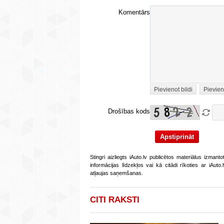
Komentārs
Pievienot bildi
Pievien
Drošības kods
Stingri aizliegts iAuto.lv publicētos materiālus izmant
informācijas līdzekļos vai kā citādi rīkoties ar iAut
atļaujas saņemšanas.
CITI RAKSTI