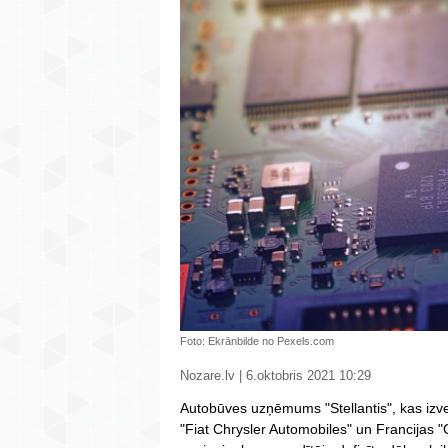
Foto: Ekrānbilde no Pexels.com
Nozare.lv | 6.oktobris 2021 10:29
Autobūves uzņēmums "Stellantis", kas izve
"Fiat Chrysler Automobiles" un Francijas