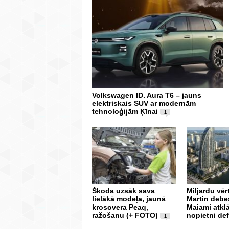
Volkswagen ID. Aura T6 – jauns
elektriskais SUV ar modernām
tehnoloģijām Ķīnai
1
Škoda uzsāk sava
Miljardu vē
lielākā modeļa, jaunā
Martin debe
krosovera Peaq,
Maiami atkl
ražošanu (+ FOTO)
nopietni def
1