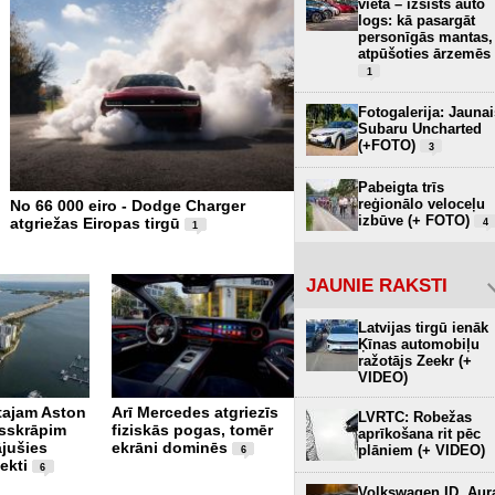
vietā – izsists auto
logs: kā pasargāt
personīgās mantas,
atpūšoties ārzemēs
1
Fotogalerija: Jaunai
Subaru Uncharted
(+FOTO)
3
Pabeigta trīs
reģionālo veloceļu
No 66 000 eiro - Dodge Charger
Xiaomi piesaka SkyNomad
izbūve (+ FOTO)
atgriežas Eiropas tirgū
– luksusa SUV Eiropas tir
4
1
FOTO)
4
JAUNIE RAKSTI
Latvijas tirgū ienāk
Ķīnas automobiļu
ražotājs Zeekr (+
VIDEO)
rtajam Aston
Arī Mercedes atgriezīs
Pēc vairāk nekā 80
LVRTC: Robežas
sskrāpim
fiziskās pogas, tomēr
gadiem Donavā redzami
aprīkošana rit pēc
ājušies
ekrāni dominēs
Otrā pasaules kara
plāniem (+ VIDEO)
6
ekti
kuģu vraki (+ VIDEO)
6
Volkswagen ID. Aur