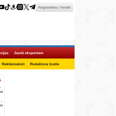
Reģistrēties / Ienākt
cijas
Jautā ekspertam
Reklāmraksti
Redaktora Izvēle
Ā
-
ss
 -
un