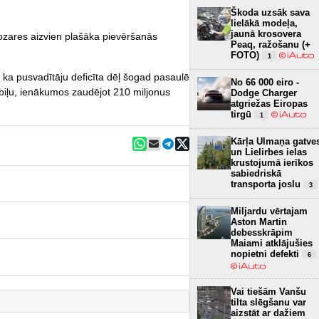
Škoda uzsāk sava
lielākā modeļa,
jaunā krosovera
ozares aizvien plašāka pievēršanās
Peaq, ražošanu (+
FOTO)
1
 ka pusvadītāju deficīta dēļ šogad pasaulē
No 66 000 eiro -
biļu, ienākumos zaudējot 210 miljonus
Dodge Charger
atgriežas Eiropas
tirgū
1
Kārļa Ulmaņa gatve
un Lielirbes ielas
krustojumā ierīkos
sabiedriskā
transporta joslu
3
Miljardu vērtajam
Aston Martin
debesskrāpim
Maiami atklājušies
nopietni defekti
6
Vai tiešām Vanšu
tilta slēgšanu var
aizstāt ar dažiem