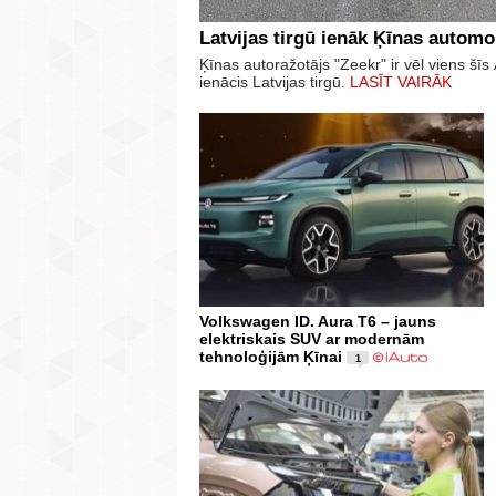
Latvijas tirgū ienāk Ķīnas automo
Ķīnas autoražotājs "Zeekr" ir vēl viens š
ienācis Latvijas tirgū.
LASĪT VAIRĀK
Volkswagen ID. Aura T6 – jauns
elektriskais SUV ar modernām
tehnoloģijām Ķīnai
1