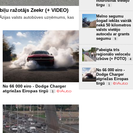
nodrošināt vietējo
tirgu
1
biļu ražotājs Zeekr (+ VIDEO)
Melno segumu
īs Āzijas valsts autobūves uzņēmums, kas
šogad ieklās vairāk
nekā 50 kilometros
valsts vietējo
autoceļu ar grants
segumu
5
Pabeigta trīs
reģionālo veloceļu
izbūve (+ FOTO)
4
No 66 000 eiro -
Dodge Charger
atgriežas Eiropas
tirgū
1
No 66 000 eiro - Dodge Charger
atgriežas Eiropas tirgū
1