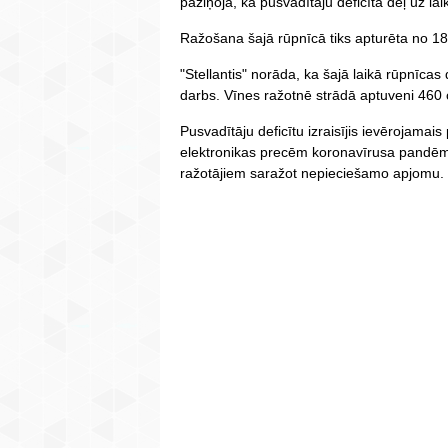
paziņoja, ka pusvadītāju deficīta dēļ uz l
Ražošana šajā rūpnīcā tiks apturēta no 1
"Stellantis" norāda, ka šajā laikā rūpnīcas
darbs. Vīnes ražotnē strādā aptuveni 460 c
Pusvadītāju deficītu izraisījis ievērojama
elektronikas precēm koronavīrusa pandēmij
ražotājiem saražot nepieciešamo apjomu.