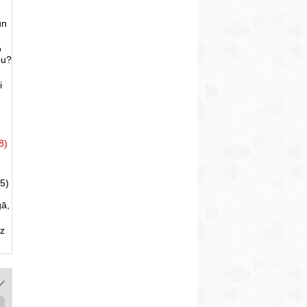
un
o
bu?
i
8)
5)
gā,
uz