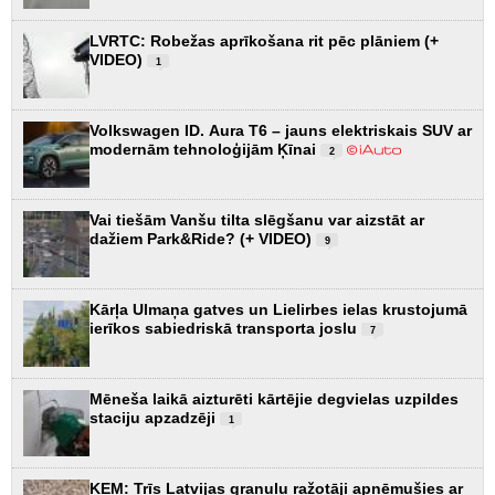
LVRTC: Robežas aprīkošana rit pēc plāniem (+
VIDEO)
1
Volkswagen ID. Aura T6 – jauns elektriskais SUV ar
modernām tehnoloģijām Ķīnai
2
Vai tiešām Vanšu tilta slēgšanu var aizstāt ar
dažiem Park&Ride? (+ VIDEO)
9
Kārļa Ulmaņa gatves un Lielirbes ielas krustojumā
ierīkos sabiedriskā transporta joslu
7
Mēneša laikā aizturēti kārtējie degvielas uzpildes
staciju apzadzēji
1
KEM: Trīs Latvijas granulu ražotāji apņēmušies ar