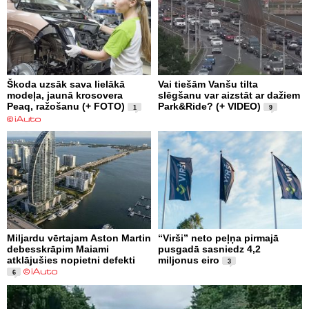
Škoda uzsāk sava lielākā
Vai tiešām Vanšu tilta
modeļa, jaunā krosovera
slēgšanu var aizstāt ar dažiem
Peaq, ražošanu (+ FOTO)
Park&Ride? (+ VIDEO)
1
9
Miljardu vērtajam Aston Martin
“Virši” neto peļņa pirmajā
debesskrāpim Maiami
pusgadā sasniedz 4,2
atklājušies nopietni defekti
miljonus eiro
3
6