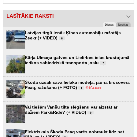
LASĪTĀKIE RAKSTI
Dienas
Nedēļas
Latvijas tirgū ienāk Ķīnas automobiļu ražotājs
Zeekr (+ VIDEO)
6
Kārļa Ulmaņa gatves un Lielirbes ielas krustojumā
ierīkos sabiedriskā transporta joslu
7
Škoda uzsāk sava lielākā modeļa, jaunā krosovera
Peaq, ražošanu (+ FOTO)
1
Vai tiešām Vanšu tilta slēgšanu var aizstāt ar
dažiem Park&Ride? (+ VIDEO)
9
Elektriskais Škoda Peaq varēs nobraukt līdz pat
650 km (+ VIDEO)