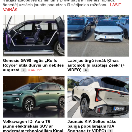
šonedēļ uzsācis jaunās paaudzes i3 sērijveida ražošanu.
LASĪT
VAIRĀK
Genesis GV90 iegūs „Rolls-
Latvijas tirgū ienāk Ķīnas
Royce” stila durvis un debitēs
automobiļu ražotājs Zeekr (+
augustā
VIDEO)
4
6
Volkswagen ID. Aura T6 –
Jaunais KIA Seltos nāks
jauns elektriskais SUV ar
palīgā populārajam KIA
modernām tehnoloģijām Ķīnai
Sportage (+ VIDEO)
2