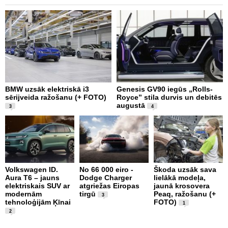
BMW uzsāk elektriskā i3
Genesis GV90 iegūs „Rolls-
M
sērijveida ražošanu (+ FOTO)
Royce” stila durvis un debitēs
d
augustā
a
3
4
Volkswagen ID.
No 66 000 eiro -
Škoda uzsāk sava
Aura T6 – jauns
Dodge Charger
lielākā modeļa,
X
elektriskais SUV ar
atgriežas Eiropas
jaunā krosovera
S
modernām
tirgū
Peaq, ražošanu (+
E
3
tehnoloģijām Ķīnai
FOTO)
S
1
(
2