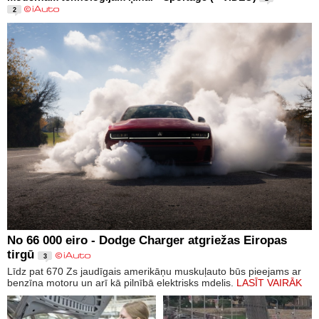
2
No 66 000 eiro - Dodge Charger atgriežas Eiropas
tirgū
3
Līdz pat 670 Zs jaudīgais amerikāņu muskuļauto būs pieejams ar
benzīna motoru un arī kā pilnībā elektrisks mdelis.
LASĪT VAIRĀK