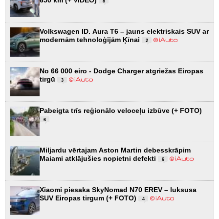
8
Volkswagen ID. Aura T6 – jauns elektriskais SUV ar
modernām tehnoloģijām Ķīnai
2
No 66 000 eiro - Dodge Charger atgriežas Eiropas
tirgū
3
Pabeigta trīs reģionālo veloceļu izbūve (+ FOTO)
6
Miljardu vērtajam Aston Martin debesskrāpim
Maiami atklājušies nopietni defekti
6
Xiaomi piesaka SkyNomad N70 EREV – luksusa
SUV Eiropas tirgum (+ FOTO)
4