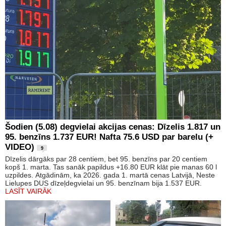
Šodien (5.08) degvielai akcijas cenas: Dīzelis 1.817 un
95. benzīns 1.737 EUR! Nafta 75.6 USD par barelu (+
VIDEO)
9
Dīzelis dārgāks par 28 centiem, bet 95. benzīns par 20 centiem
kopš 1. marta. Tas sanāk papildus +16.80 EUR klāt pie manas 60 l
uzpildes. Atgādinām, ka 2026. gada 1. martā cenas Latvijā, Neste
Lielupes DUS dīzeļdegvielai un 95. benzīnam bija 1.537 EUR.
LASĪT VAIRĀK