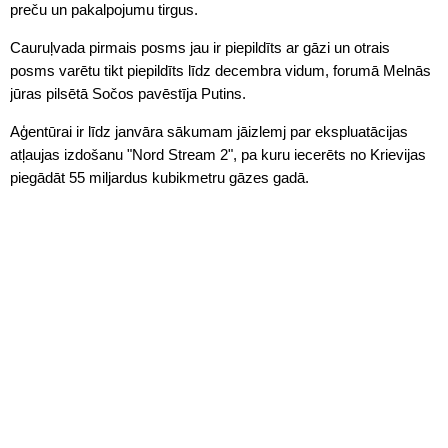
preču un pakalpojumu tirgus.
Cauruļvada pirmais posms jau ir piepildīts ar gāzi un otrais
posms varētu tikt piepildīts līdz decembra vidum, forumā Melnās
jūras pilsētā Sočos pavēstīja Putins.
Aģentūrai ir līdz janvāra sākumam jāizlemj par ekspluatācijas
atļaujas izdošanu "Nord Stream 2", pa kuru iecerēts no Krievijas
piegādāt 55 miljardus kubikmetru gāzes gadā.