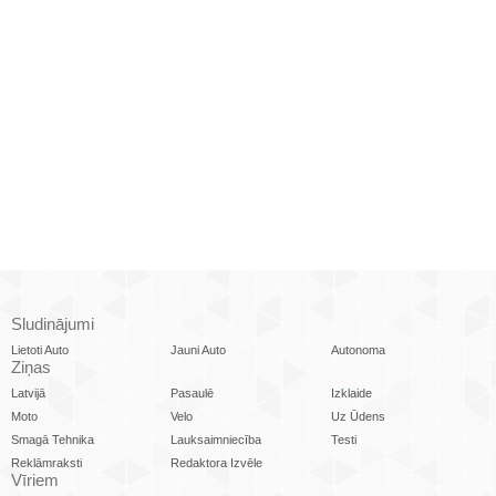
Sludinājumi
Lietoti Auto
Jauni Auto
Autonoma
Ziņas
Latvijā
Pasaulē
Izklaide
Moto
Velo
Uz Ūdens
Smagā Tehnika
Lauksaimniecība
Testi
Reklāmraksti
Redaktora Izvēle
Vīriem