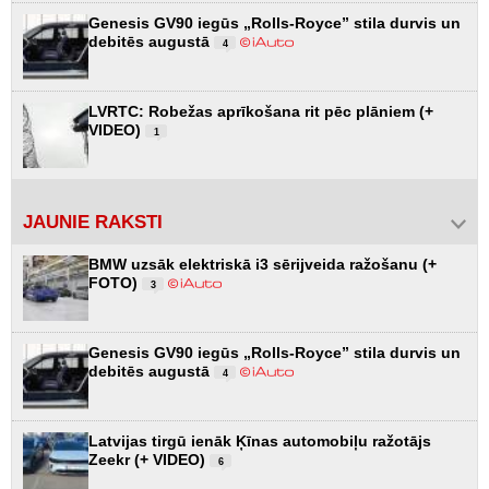
Genesis GV90 iegūs „Rolls-Royce” stila durvis un
debitēs augustā
4
LVRTC: Robežas aprīkošana rit pēc plāniem (+
VIDEO)
1
JAUNIE RAKSTI
BMW uzsāk elektriskā i3 sērijveida ražošanu (+
FOTO)
3
Genesis GV90 iegūs „Rolls-Royce” stila durvis un
debitēs augustā
4
Latvijas tirgū ienāk Ķīnas automobiļu ražotājs
Zeekr (+ VIDEO)
6