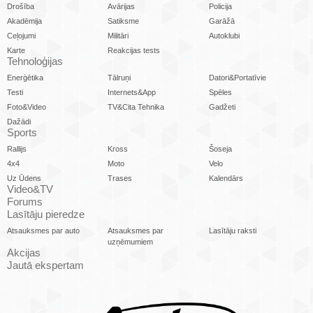
Drošība
Avārijas
Policija
Akadēmija
Satiksme
Garāžā
Ceļojumi
Militāri
Autoklubi
Karte
Reakcijas tests
Tehnoloģijas
Enerģētika
Tālruņi
Datori&Portatīvie
Testi
Internets&App
Spēles
Foto&Video
TV&Cita Tehnika
Gadžeti
Dažādi
Sports
Rallijs
Kross
Šoseja
4x4
Moto
Velo
Uz Ūdens
Trases
Kalendārs
Video&TV
Forums
Lasītāju pieredze
Atsauksmes par auto
Atsauksmes par
Lasītāju raksti
uzņēmumiem
Akcijas
Jautā ekspertam