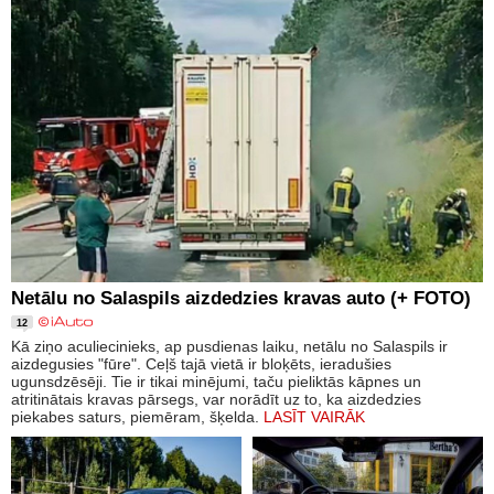
Netālu no Salaspils aizdedzies kravas auto (+ FOTO)
12
Kā ziņo aculiecinieks, ap pusdienas laiku, netālu no Salaspils ir
aizdegusies "fūre". Ceļš tajā vietā ir bloķēts, ieradušies
ugunsdzēsēji. Tie ir tikai minējumi, taču pieliktās kāpnes un
atritinātais kravas pārsegs, var norādīt uz to, ka aizdedzies
piekabes saturs, piemēram, šķelda.
LASĪT VAIRĀK