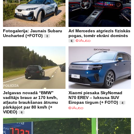
Fotogalerija: Jaunais Subaru
Arī Mercedes atgriezīs fiziskās
Uncharted (+FOTO)
pogas, tomēr ekrāni dominēs
3
6
Jelgavas novadā “BMW”
Xiaomi piesaka SkyNomad
vadītājs brauc ar 170 km/h,
N70 EREV – luksusa SUV
atļauto braukšanas ātrumu
Eiropas tirgum (+ FOTO)
4
pārkāpjot par 80 km/h (+
VIDEO)
6