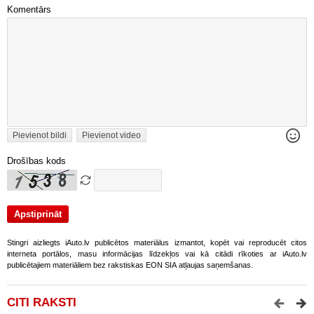
Komentārs
Pievienot bildi
Pievienot video
Drošības kods
Stingri aizliegts iAuto.lv publicētos materiālus izmantot, kopēt vai reproducēt citos
interneta portālos, masu informācijas līdzekļos vai kā citādi rīkoties ar iAuto.lv
publicētajiem materiāliem bez rakstiskas EON SIA atļaujas saņemšanas.
CITI RAKSTI