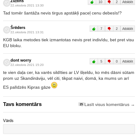
Žuļtins
10
2
Atbildēt
22.oktobris 2021 13:30
Tad tomēr šantāža nevis tirgus apstākļi paceļ cenu debesīs!?
Šrēders
7
2
Atbildēt
22.oktobris 2021 13:31
KGB laika metodes tiek izmantotas nevis pret indivīdu, bet pret visu
EU bloku.
dont worry
5
0
Atbildēt
22.oktobris 2021 15:20
te vien daļa cer, ka varēs sildīties ar LV šķeldu, ko mēs dāsni sūtam
prom uz Skandināviju, vēl citi, tikpat naivi, domā, ka mums un arī
ES palīdzēs Kipras gāze
Tavs komentārs
Lasīt visus komentārus →
25
Vārds