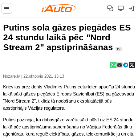
Putins sola gāzes piegādes ES
24 stundu laikā pēc "Nord
Stream 2" apstiprināšanas
25
Nozare.lv | 22.oktobris 2021 13:13
Krievijas prezidents Vladimirs Putins ceturtdien apsolīja 24 stundu
laikā sākt gāzes piegādes Eiropas Savienībai (ES) pa gāzesvadu
"Nord Stream 2", tiklīdz tā nodošanu ekspluatācijā būs
apstiprinājis Vācijas regulators.
Putins paziņoja, ka dabasgāze varētu sākt plūst uz ES 24 stundu
laikā pēc apstiprinājuma saņemšanas no Vācijas Federālās tīklu
aģentūras, kura regulē elektrības, gāzes, telekomunikāciju un citu