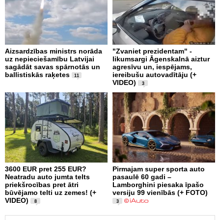
Aizsardzības ministrs norāda
"Zvaniet prezidentam" -
uz nepieciešamību Latvijai
likumsargi Āgenskalnā aiztur
sagādāt savas spārnotās un
agresīvu un, iespējams,
ballistiskās raķetes
iereibušu autovadītāju (+
11
VIDEO)
3
3600 EUR pret 255 EUR?
Pirmajam super sporta auto
Neatradu auto jumta telts
pasaulē 60 gadi –
priekšrocības pret ātri
Lamborghini piesaka īpašo
būvējamo telti uz zemes! (+
versiju 99 vienībās (+ FOTO)
VIDEO)
8
3