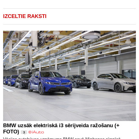
IZCELTIE RAKSTI
BMW uzsāk elektriskā i3 sērijveida ražošanu (+
FOTO)
3
Vācijas autobūves uzņēmums BMW savā Minhenes rūpnīcā