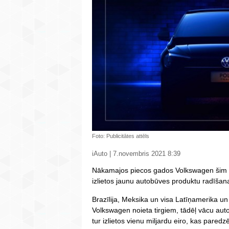
Foto: Publicitātes attēls
iAuto | 7.novembris 2021 8:39
Nākamajos piecos gados Volkswagen šim re
izlietos jaunu autobūves produktu radīšanai
Brazīlija, Meksika un visa Latīņamerika un
Volkswagen noieta tirgiem, tādēļ vācu a
tur izlietos vienu miljardu eiro, kas par