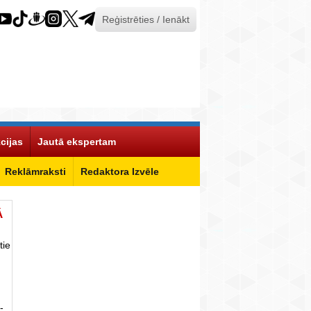
Reģistrēties / Ienākt
cijas
Jautā ekspertam
Reklāmraksti
Redaktora Izvēle
Ā
tie
-