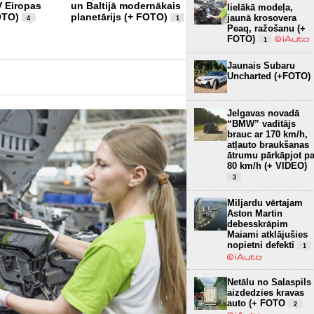
 Eiropas
un Baltijā modernākais
visekonomiskākais
lielākā modeļa,
OTO)
planetārijs (+ FOTO)
ražotāja elektroauto (+
jaunā krosovera
4
1
FOTO)
Peaq, ražošanu (+
3
FOTO)
1
Jaunais Subaru
Uncharted (+FOTO)
Jelgavas novadā
“BMW” vadītājs
brauc ar 170 km/h,
atļauto braukšanas
ātrumu pārkāpjot pa
80 km/h (+ VIDEO)
3
Miljardu vērtajam
Aston Martin
debesskrāpim
Maiami atklājušies
nopietni defekti
1
Netālu no Salaspils
aizdedzies kravas
auto (+ FOTO
2