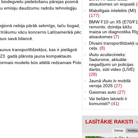
s biodegvielu pielietošanu pārejas posmā
atsauksmes un iespaidi
(
zāku emisiju daudzumu radošu tehnoloģiju
Makslīgais intelekts (MI)
(177)
BMW F10 un X5 (E70/F1
ģionā nebija pārāk sekmīgs, taču šogad,
remonts: dzinēja ķēžu
maiņa un diagnostika Rī
 trūkumu vācu koncerns Latīņamerikā pēc
atsauksmes
(7)
sus savā bilancē.
Dīvaini transportlīdzekļi 
ceļa.
(8)
aunus transportlīdzekļus, kas ir pielāgoti
iAuto aculiecinieks:
23. gadā plānota jauna kompaktauto
Sadursme, aktuālie
rmais modelis būs attēlā redzamais Polo
negadījumi un policijas
darbs, sūti video (LIVE)
(28)
Jaunā iAuto.lv mobilā
versija 2026
(27)
Gaismas auto
(27)
Vai tiešām latvieši ir
komunisti?
(41)
LASĪTĀKIE RAKSTI
Dienas
Nedēļas