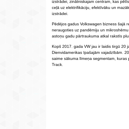
izstrādei, zinātniskajam centram, kas pētī
ceļā uz elektrifikāciju, efektīvāku un ma
izstrādei.
Pēdējos gadus Volkswagen bizness šajā re
neraugoties uz pandēmiju un mikroshēmu
astoņu gadu pārtraukuma atkal rakstīs plu
Kopš 2017. gada VW jau ir laidis tirgū 20 j
Dienvidamerikas īpašajām vajadzībām. 20
saime sākuma līmeņa segmentam, kuras pi
Track.