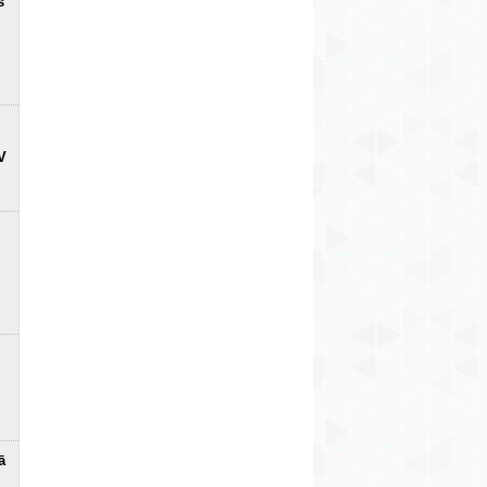
s
V
ā