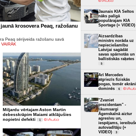
Jaunais KIA Seltos
nāks palīgā
populārajam KIA
Sportage (+ VIDEO)
 jaunā krosovera Peaq, ražošanu
Aizsardzības
era Peaq sērijveida ražošanu savā
ministrs norāda uz
 VAIRĀK
nepieciešamību
Latvijai sagādāt
savas spārnotās un
ballistiskās raķetes
5
Arī Mercedes
atgriezīs fiziskās
pogas, tomēr ekrāni
dominēs
6
"Zvaniet
prezidentam" -
likumsargi
Miljardu vērtajam Aston Martin
Āgenskalnā aiztur
debesskrāpim Maiami atklājušies
agresīvu un,
nopietni defekti
1
iespējams, iereibuš
autovadītāju (+
VIDEO)
3