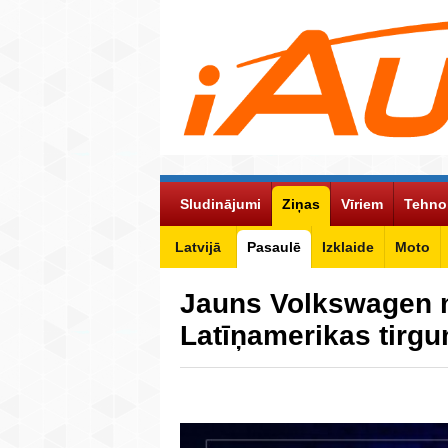
Sludinājumi
Ziņas
Vīriem
Tehno
Latvijā
Pasaulē
Izklaide
Moto
Jauns Volkswagen 
Latīņamerikas tirg