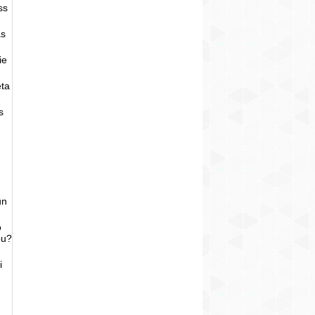
ss
as
ie
eta
s
un
o
bu?
i