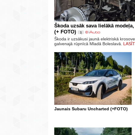
Škoda uzsāk sava lielākā modeļa,
(+ FOTO)
1
Škoda ir uzsākusi jaunā elektriskā krosov
galvenajā rūpnīcā Mladā Boleslavā.
LASĪT
Jaunais Subaru Uncharted (+FOTO)