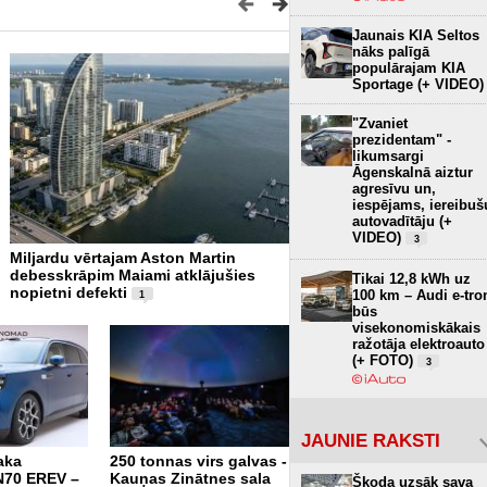
Jaunais KIA Seltos
nāks palīgā
populārajam KIA
Sportage (+ VIDEO)
"Zvaniet
prezidentam" -
likumsargi
Āgenskalnā aiztur
agresīvu un,
iespējams, iereibuš
autovadītāju (+
VIDEO)
3
Miljardu vērtajam Aston Martin
Pēc vairāk nekā 80 gadie
debesskrāpim Maiami atklājušies
redzami Otrā pasaules kar
Tikai 12,8 kWh uz
nopietni defekti
vraki (+ VIDEO)
100 km – Audi e-tro
1
būs
visekonomiskākais
ražotāja elektroauto
(+ FOTO)
3
JAUNIE RAKSTI
aka
250 tonnas virs galvas -
Tikai 12,8 kWh uz 100
70 EREV –
Kauņas Zinātnes sala
km – Audi e-tron būs
Škoda uzsāk sava