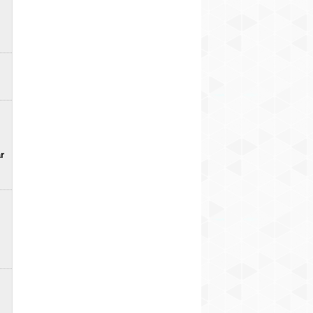
jaudīgais Ķīn
pircis gandrīz tikai
F-150 Super Snake
superhibrīds 
elektroautomobiļus
Sport (+ FOTO)
2
9
pieejams Eiro
FOTO)
10
r