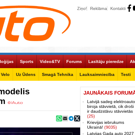
Ziņo!
Reklāma
Kontakti
loģijas
Sports
Video&TV
Forums
Lasītāju pieredze
Ak
Velo
Uz Ūdens
Smagā Tehnika
Lauksaimniecība
Testi
modelis
JAUNĀKAIS FORUM
um
Latvijā sadeg elektroauto
biroja stāvvietā, cik droši 
ir daudzstāvu stāvvietās
(25)
Krievijas iebrukums
Ukrainā!
(9035)
Latvijas Gada auto 2027 