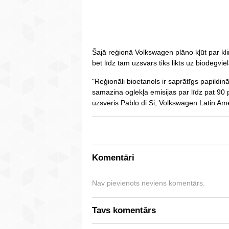
Šajā reģionā Volkswagen plāno kļūt par kl
bet līdz tam uzsvars tiks likts uz biodegvie
"Reģionāli bioetanols ir saprātīgs papildinā
samazina oglekļa emisijas par līdz pat 90
uzsvēris Pablo di Si, Volkswagen Latin Ame
Komentāri
Nav pievienots neviens komentārs.
Tavs komentārs