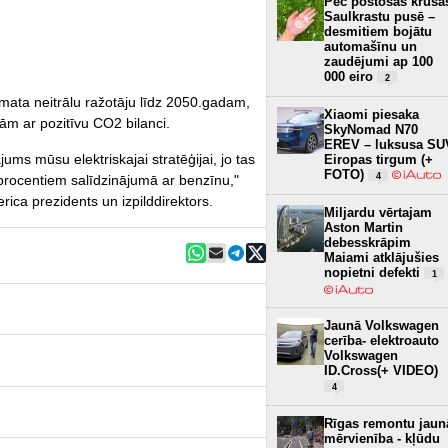
Pēc postošās krusa
Saulkrastu pusē –
desmitiem bojātu
automašīnu un
zaudējumi ap 100
000 eiro
2
imata neitrālu ražotāju līdz 2050.gadam,
Xiaomi piesaka
lām ar pozitīvu CO2 bilanci.
SkyNomad N70
EREV – luksusa SU
jums mūsu elektriskajai stratēģijai, jo tas
Eiropas tirgum (+
FOTO)
4
 procentiem salīdzinājumā ar benzīnu,"
rica prezidents un izpilddirektors.
Miljardu vērtajam
Aston Martin
debesskrāpim
Maiami atklājušies
nopietni defekti
1
Jaunā Volkswagen
cerība- elektroauto
Volkswagen
ID.Cross(+ VIDEO)
4
Rīgas remontu jaun
mērvienība - kļūdu