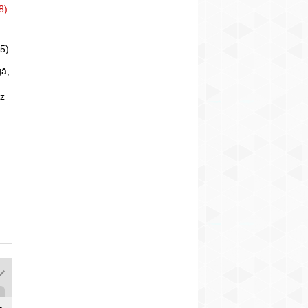
8)
5)
gā,
uz