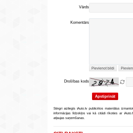
Vārds
Komentārs
Pievienot bildi
Pievien
Drošības kods
Stingri aizliegts iAuto.lv publicētos materiālus izmant
informācijas līdzekļos vai kā citādi rīkoties ar iAut
atļaujas saņemšanas.