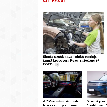
CITI RAKSTI
Škoda uzsāk sava lielākā modeļa,
jaunā krosovera Peaq, ražošanu (+
FOTO)
1
Arī Mercedes atgriezīs
Xiaomi pies
fiziskās pogas, tomēr
SkyNomad N