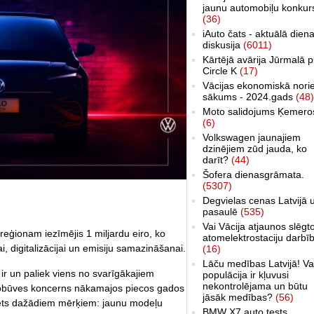
jaunu automobiļu konkur
(36)
iAuto čats - aktuālā dien
diskusija
(6011)
Kārtējā avārija Jūrmalā p
Circle K
(17)
Vācijas ekonomiskā nori
sākums - 2024.gads
(48)
Moto salidojums Ķemero
(6)
Volkswagen jaunajiem
dzinējiem zūd jauda, ko
darīt?
(44)
Šofera dienasgrāmata.
(5307)
Degvielas cenas Latvijā 
pasaulē
(535)
Vai Vācija atjaunos slēgt
ģionam iezīmējis 1 miljardu eiro, ko
atomelektrostaciju darbī
, digitalizācijai un emisiju samazināšanai.
(16)
Lāču medības Latvijā! Va
 ir un paliek viens no svarīgākajiem
populācija ir kļuvusi
nekontrolējama un būtu
utobūves koncerns nākamajos piecos gados
jāsāk medības?
(56)
edzēts dažādiem mērķiem: jaunu modeļu
BMW X7 auto tests,