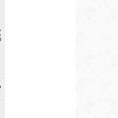
7
D
)
t