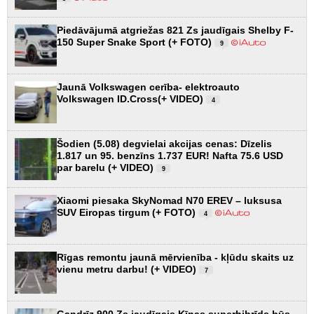
Piedāvājumā atgriežas 821 Zs jaudīgais Shelby F-
150 Super Snake Sport (+ FOTO)
9
Jaunā Volkswagen cerība- elektroauto
Volkswagen ID.Cross(+ VIDEO)
4
Šodien (5.08) degvielai akcijas cenas: Dīzelis
1.817 un 95. benzīns 1.737 EUR! Nafta 75.6 USD
par barelu (+ VIDEO)
9
Xiaomi piesaka SkyNomad N70 EREV – luksusa
SUV Eiropas tirgum (+ FOTO)
4
Rīgas remontu jaunā mērvienība - kļūdu skaits uz
vienu metru darbu! (+ VIDEO)
7