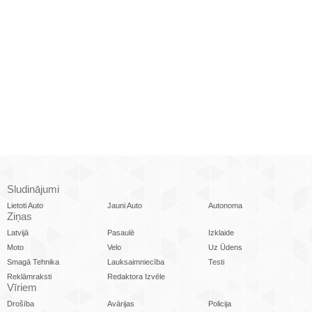
Sludinājumi
Lietoti Auto
Jauni Auto
Autonoma
Ziņas
Latvijā
Pasaulē
Izklaide
Moto
Velo
Uz Ūdens
Smagā Tehnika
Lauksaimniecība
Testi
Reklāmraksti
Redaktora Izvēle
Vīriem
Drošība
Avārijas
Policija