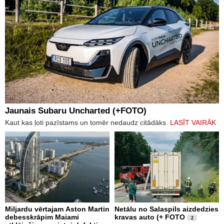
Jaunais Subaru Uncharted (+FOTO)
Kaut kas ļoti pazīstams un tomēr nedaudz citādāks.
LASĪT VAIRĀK
Miljardu vērtajam Aston Martin
Netālu no Salaspils aizdedzies
debesskrāpim Maiami
kravas auto (+ FOTO
2