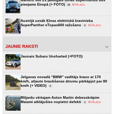
Gandrīz 900 Zs jaudīgais Ķīnas superhibrīds būs
pieejams Eiropā (+ FOTO)
10
Austrijā uzsāk Ķīnas elektriskā kravinieka
SuperPanther eTopas600 ražošanu
2
JAUNIE RAKSTI
Jaunais Subaru Uncharted (+FOTO)
Jelgavas novadā “BMW” vadītājs brauc ar 170
km/h, atļauto braukšanas ātrumu pārkāpjot par 80
km/h (+ VIDEO)
2
Miljardu vērtajam Aston Martin debesskrāpim
Maiami atklājušies nopietni defekti
1