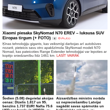
Xiaomi piesaka SkyNomad N70 EREV – luksusa SUV
Eiropas tirgum (+ FOTO)
4
Ķīnas tehnoloģiju gigants, kas veiksmīgi darbojas arī autobūves
nozarē, pieteicis savu otro apakšzīmola SkyNomad modeli N70
Nomad, kas pateicoties Range Extender tehnoloģijai var lepoties ar
kopējo sniedzamību līdz 1461 km.
LASĪT VAIRĀK
Šodien (5.08) degvielai akcijas
Aizsardzības ministrs norāda
cenas: Dīzelis 1.817 un 95.
uz nepieciešamību Latvijai
benzīns 1.737 EUR! Nafta 75.6
sagādāt savas spārnotās un
USD par barelu (+ VIDEO)
ballistiskās raķetes