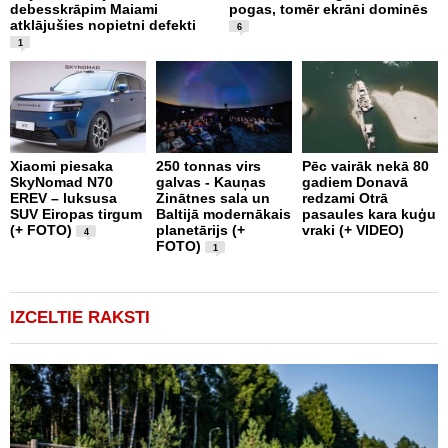
debesskrāpim Maiami
pogas, tomēr ekrāni dominēs
p
atklājušies nopietni defekti
L
6
v
1
Xiaomi piesaka
250 tonnas virs
Pēc vairāk nekā 80
SkyNomad N70
galvas - Kauņas
gadiem Donavā
9
EREV – luksusa
Zinātnes sala un
redzami Otrā
a
SUV Eiropas tirgum
Baltijā modernākais
pasaules kara kuģu
s
(+ FOTO)
planetārijs (+
vraki (+ VIDEO)
g
4
FOTO)
e
1
IZCELTIE RAKSTI