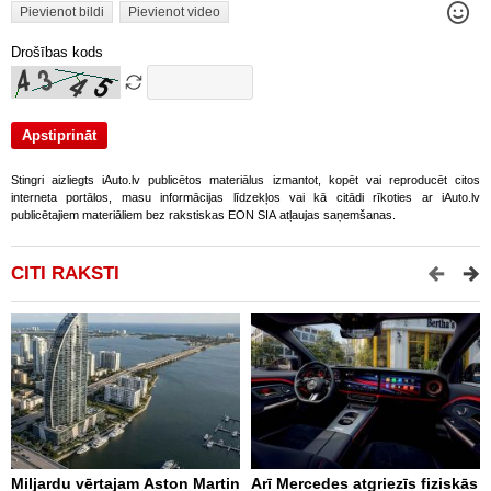
Pievienot bildi
Pievienot video
Drošības kods
Stingri aizliegts iAuto.lv publicētos materiālus izmantot, kopēt vai reproducēt citos
interneta portālos, masu informācijas līdzekļos vai kā citādi rīkoties ar iAuto.lv
publicētajiem materiāliem bez rakstiskas EON SIA atļaujas saņemšanas.
CITI RAKSTI
Miljardu vērtajam Aston Martin
Arī Mercedes atgriezīs fiziskās
P