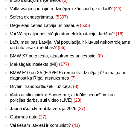
Moto salidojums Ķemeros
(6)
Volkswagen jaunajiem dzinējiem zūd jauda, ko darīt?
(44)
Šofera dienasgrāmata.
(5307)
Degvielas cenas Latvijā un pasaulē
(535)
Vai Vācija atjaunos slēgto atomelektrostaciju darbību?
(16)
Lāču medības Latvijā! Vai populācija ir kļuvusi nekontrolējama
un būtu jāsāk medības?
(56)
BMW X7 auto tests, atsauksmes un iespaidi
(8)
Makslīgais intelekts (MI)
(177)
BMW F10 un X5 (E70/F15) remonts: dzinēja ķēžu maiņa un
diagnostika Rīgā, atsauksmes
(7)
Dīvaini transportlīdzekļi uz ceļa.
(8)
iAuto aculiecinieks: Sadursme, aktuālie negadījumi un
policijas darbs, sūti video (LIVE)
(28)
Jaunā iAuto.lv mobilā versija 2026
(27)
Gaismas auto
(27)
Vai tiešām latvieši ir komunisti?
(41)