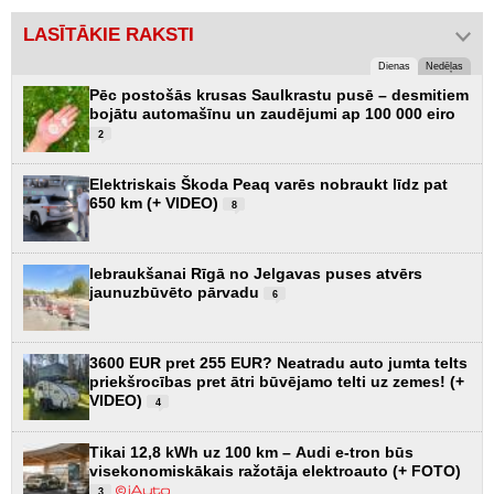
LASĪTĀKIE RAKSTI
Dienas
Nedēļas
Pēc postošās krusas Saulkrastu pusē – desmitiem
bojātu automašīnu un zaudējumi ap 100 000 eiro
2
Elektriskais Škoda Peaq varēs nobraukt līdz pat
650 km (+ VIDEO)
8
Iebraukšanai Rīgā no Jelgavas puses atvērs
jaunuzbūvēto pārvadu
6
3600 EUR pret 255 EUR? Neatradu auto jumta telts
priekšrocības pret ātri būvējamo telti uz zemes! (+
VIDEO)
4
Tikai 12,8 kWh uz 100 km – Audi e-tron būs
visekonomiskākais ražotāja elektroauto (+ FOTO)
3