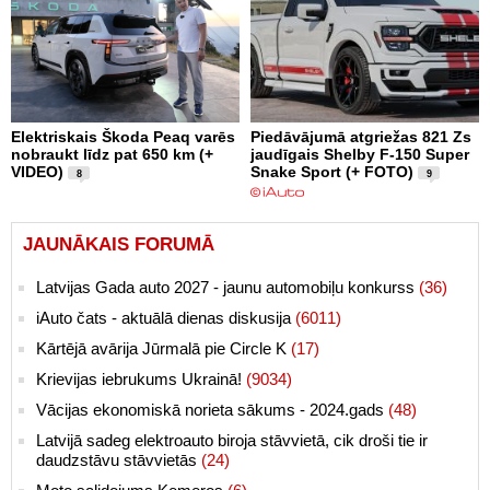
Elektriskais Škoda Peaq varēs
Piedāvājumā atgriežas 821 Zs
nobraukt līdz pat 650 km (+
jaudīgais Shelby F-150 Super
VIDEO)
Snake Sport (+ FOTO)
8
9
JAUNĀKAIS FORUMĀ
Latvijas Gada auto 2027 - jaunu automobiļu konkurss
(36)
iAuto čats - aktuālā dienas diskusija
(6011)
Kārtējā avārija Jūrmalā pie Circle K
(17)
Krievijas iebrukums Ukrainā!
(9034)
Vācijas ekonomiskā norieta sākums - 2024.gads
(48)
Latvijā sadeg elektroauto biroja stāvvietā, cik droši tie ir
daudzstāvu stāvvietās
(24)