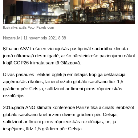
Ilustratīvs attēls Foto: Pexels.com
Nozare.lv | 11.novembris 2021 8:38
Ķīna un ASV trešdien vienojušās pastiprināt sadarbību klimata
jomā nākamajā desmitgadē, ar šo pārsteidzošo paziņojumu nākot
klajā COP26 klimata samitā Glāzgovā.
Divas pasaules lielākās oglekļa emitētājas kopīgā deklarācijā
apņēmušās rīkoties, lai ierobežotu globālo sasilšanu līdz 1,5
grādiem pēc Celsija, salīdzinot ar līmeni pirms rūpnieciskās
rezolūcijas.
2015.gadā ANO klimata konferencē Parīzē tika aicināts ierobežot
globālo sasilšanu krietni zem diviem grādiem pēc Celsija,
salīdzinot ar līmeni pirms rūpnieciskās rezolūcijas, un, ja
iespējams, līdz 1,5 grādiem pēc Celsija.