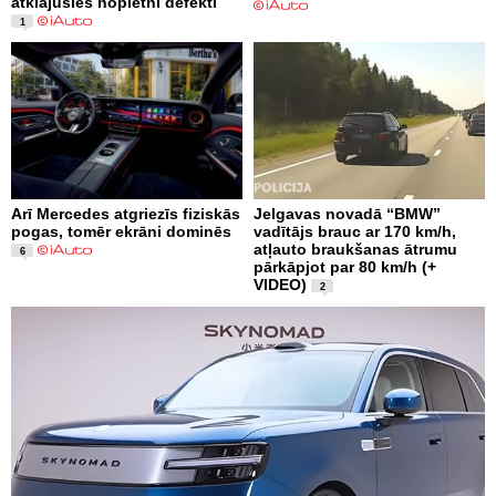
atklājušies nopietni defekti
1
Arī Mercedes atgriezīs fiziskās
Jelgavas novadā “BMW”
pogas, tomēr ekrāni dominēs
vadītājs brauc ar 170 km/h,
atļauto braukšanas ātrumu
6
pārkāpjot par 80 km/h (+
VIDEO)
2