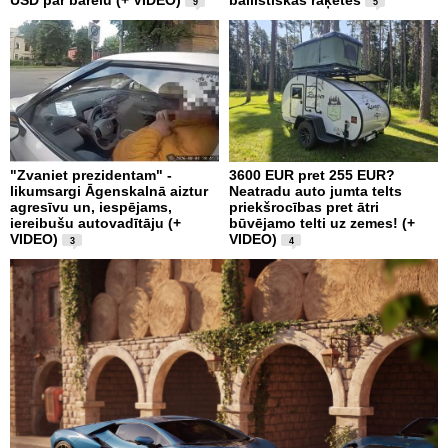
9
5
"Zvaniet prezidentam" -
3600 EUR pret 255 EUR?
likumsargi Āgenskalnā aiztur
Neatradu auto jumta telts
agresīvu un, iespējams,
priekšrocības pret ātri
iereibušu autovadītāju (+
būvējamo telti uz zemes! (+
VIDEO)
VIDEO)
3
4