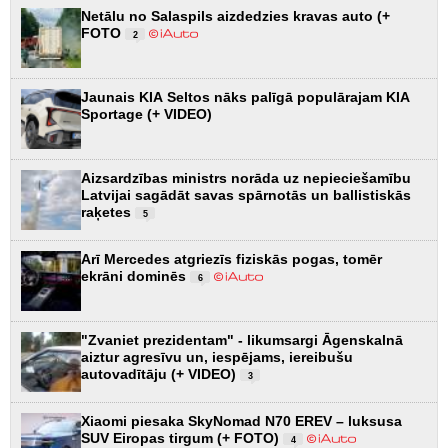
Netālu no Salaspils aizdedzies kravas auto (+
FOTO
2
Jaunais KIA Seltos nāks palīgā populārajam KIA
Sportage (+ VIDEO)
Aizsardzības ministrs norāda uz nepieciešamību
Latvijai sagādāt savas spārnotās un ballistiskās
raķetes
5
Arī Mercedes atgriezīs fiziskās pogas, tomēr
ekrāni dominēs
6
"Zvaniet prezidentam" - likumsargi Āgenskalnā
aiztur agresīvu un, iespējams, iereibušu
autovadītāju (+ VIDEO)
3
Xiaomi piesaka SkyNomad N70 EREV – luksusa
SUV Eiropas tirgum (+ FOTO)
4