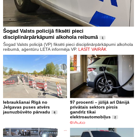
Šogad Valsts policijā fiksēti pieci
disciplinārpārkāpumi alkohola reibumā
1
Šogad Valsts policijā (VP) fiksēti pieci disciplinārpārkāpumi alkohola
reibumā, aģentūru LETA informēja VP.
LASĪT VAIRĀK
Iebraukšanai Rīgā no
97 procenti – jūlijā arī Dānijā
Jelgavas puses atvērs
privātais sektors pircis
jaunuzbūvēto pārvadu
gandrīz tikai
6
elektroautomobiļus
2