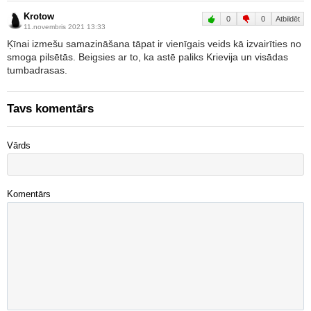
Krotow
0
0
Atbildēt
11.novembris 2021 13:33
Ķīnai izmešu samazināšana tāpat ir vienīgais veids kā izvairīties no
smoga pilsētās. Beigsies ar to, ka astē paliks Krievija un visādas
tumbadrasas.
Tavs komentārs
Vārds
Komentārs