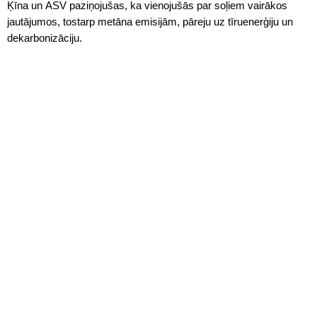
Ķīna un ASV paziņojušas, ka vienojušās par soļiem vairākos
jautājumos, tostarp metāna emisijām, pāreju uz tīruenerģiju un
dekarbonizāciju.