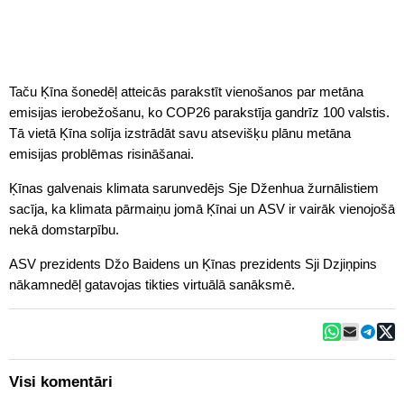
Taču Ķīna šonedēļ atteicās parakstīt vienošanos par metāna
emisijas ierobežošanu, ko COP26 parakstīja gandrīz 100 valstis.
Tā vietā Ķīna solīja izstrādāt savu atsevišķu plānu metāna
emisijas problēmas risināšanai.
Ķīnas galvenais klimata sarunvedējs Sje Dženhua žurnālistiem
sacīja, ka klimata pārmaiņu jomā Ķīnai un ASV ir vairāk vienojošā
nekā domstarpību.
ASV prezidents Džo Baidens un Ķīnas prezidents Sji Dzjiņpins
nākamnedēļ gatavojas tikties virtuālā sanāksmē.
Visi komentāri