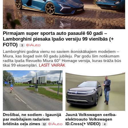
Pirmajam super sporta auto pasaulē 60 gadi –
Lamborghini piesaka īpašo versiju 99 vienībās (+
FOTO)
3
Lamborghini godina vienu no saviem ikoniskākajiem modeļiem –
Miura, kas šogad svin 60 gadu jubileju. Par godu šim notikumam
radīta īpaša Revuelto Miura 60° Homage versija, kuras tirāža būs
tikai 99 eksemplāri.
LASĪT VAIRĀK
Drošībai, ne sodiem - Igaunijā
Jaunā Volkswagen cerība-
par mobilajiem radariem
elektroauto Volkswagen
brīdinās ceļa zimes
ID.Cross(+ VIDEO)
12
4