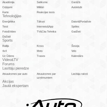
Akadēmija
Satiksme
Garāžā
Ceļojumi
Militāri
Autoklubi
Karte
Reakcijas tests
Tehnoloģijas
Enerģētika
Tālruņi
Datori&Portatīvie
Testi
Internets&App
Spēles
Foto&Video
TV&Cita Tehnika
Gadžeti
Dažādi
Sports
Rallijs
Kross
Šoseja
4x4
Moto
Velo
Uz Ūdens
Trases
Kalendārs
Video&TV
Forums
Lasītāju pieredze
Atsauksmes par auto
Atsauksmes par
Lasītāju raksti
uzņēmumiem
Akcijas
Jautā ekspertam