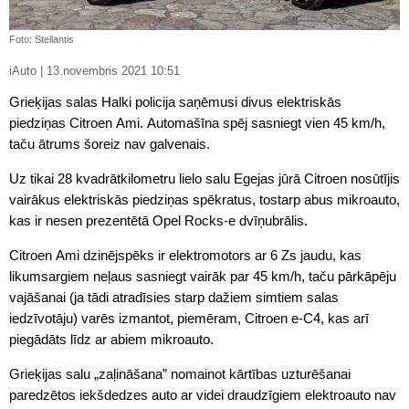
Foto: Stellantis
iAuto | 13.novembris 2021 10:51
Grieķijas salas Halki policija saņēmusi divus elektriskās
piedziņas Citroen Ami. Automašīna spēj sasniegt vien 45 km/h,
taču ātrums šoreiz nav galvenais.
Uz tikai 28 kvadrātkilometru lielo salu Egejas jūrā Citroen nosūtījis
vairākus elektriskās piedziņas spēkratus, tostarp abus mikroauto,
kas ir nesen prezentētā Opel Rocks-e dvīņubrālis.
Citroen Ami dzinējspēks ir elektromotors ar 6 Zs jaudu, kas
likumsargiem neļaus sasniegt vairāk par 45 km/h, taču pārkāpēju
vajāšanai (ja tādi atradīsies starp dažiem simtiem salas
iedzīvotāju) varēs izmantot, piemēram, Citroen e-C4, kas arī
piegādāts līdz ar abiem mikroauto.
Grieķijas salu „zaļināšana” nomainot kārtības uzturēšanai
paredzētos iekšdedzes auto ar videi draudzīgiem elektroauto nav