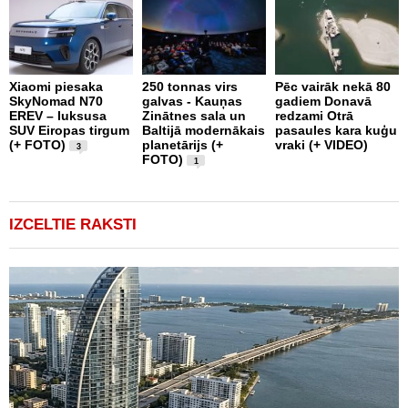
Xiaomi piesaka
250 tonnas virs
Pēc vairāk nekā 80
SkyNomad N70
galvas - Kauņas
gadiem Donavā
9
EREV – luksusa
Zinātnes sala un
redzami Otrā
a
SUV Eiropas tirgum
Baltijā modernākais
pasaules kara kuģu
s
(+ FOTO)
planetārijs (+
vraki (+ VIDEO)
g
3
FOTO)
e
1
IZCELTIE RAKSTI