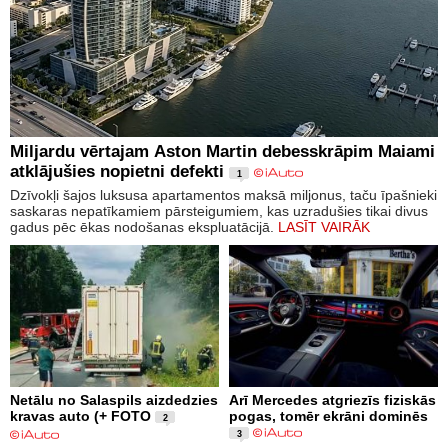
Miljardu vērtajam Aston Martin debesskrāpim Maiami
atklājušies nopietni defekti
1
Dzīvokļi šajos luksusa apartamentos maksā miljonus, taču īpašnieki
saskaras nepatīkamiem pārsteigumiem, kas uzradušies tikai divus
gadus pēc ēkas nodošanas ekspluatācijā.
LASĪT VAIRĀK
Netālu no Salaspils aizdedzies
Arī Mercedes atgriezīs fiziskās
kravas auto (+ FOTO
pogas, tomēr ekrāni dominēs
2
3