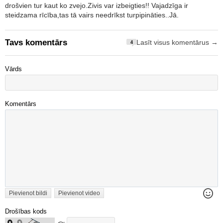
drošvien tur kaut ko zvejo.Zivis var izbeigties!! Vajadzīga ir
steidzama rīcība,tas tā vairs needrīkst turpipināties..Jā.
Tavs komentārs
Lasīt visus komentārus →
4
Vārds
Komentārs
Pievienot bildi
Pievienot video
Drošības kods