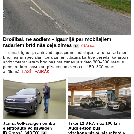
Drošībai, ne sodiem - Igaunijā par mobilajiem
radariem brīdinās ceļa zimes
12
Turpmāk Igaunijā autovadītājus pirms mobilajiem ātruma radariem
brīdinās ar speciālām ceļa zīmēm. Jaunā kārtība paredz, ka ārpus
apdzīvotām vietām brīdinājuma zīmes jāizvieto 300–500 metrus
pirms radara, savukārt pilsētās un ciemos – 150–300 metru
attālumā.
LASĪT VAIRĀK
Jaunā Volkswagen cerība-
Tikai 12,8 kWh uz 100 km –
elektroauto Volkswagen
Audi e-tron būs
ID.Cross(+ VIDEO)
visekonomiskākais ražotāja
4