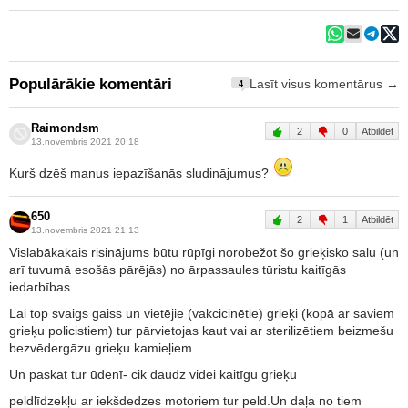
Populārākie komentāri
Lasīt visus komentārus →
4
Raimondsm
2
0
Atbildēt
13.novembris 2021 20:18
Kurš dzēš manus iepazīšanās sludinājumus?
650
2
1
Atbildēt
13.novembris 2021 21:13
Vislabākakais risinājums būtu rūpīgi norobežot šo grieķisko salu (un
arī tuvumā esošās pārējās) no ārpassaules tūristu kaitīgās
iedarbības.
Lai top svaigs gaiss un vietējie (vakcicinētie) grieķi (kopā ar saviem
grieķu policistiem) tur pārvietojas kaut vai ar sterilizētiem beizmešu
bezvēdergāzu grieķu kamieļiem.
Un paskat tur ūdenī- cik daudz videi kaitīgu grieķu
peldlīdzekļu ar iekšdedzes motoriem tur peld.Un daļa no tiem