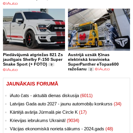
Piedāvājumā atgriežas 821 Zs
Austrijā uzsāk Ķīnas
jaudīgais Shelby F-150 Super
elektriskā kravinieka
Snake Sport (+ FOTO)
SuperPanther eTopas600
9
ražošanu
2
JAUNĀKAIS FORUMĀ
iAuto čats - aktuālā dienas diskusija
(6011)
Latvijas Gada auto 2027 - jaunu automobiļu konkurss
(34)
Kārtējā avārija Jūrmalā pie Circle K
(17)
Krievijas iebrukums Ukrainā!
(9034)
Vācijas ekonomiskā norieta sākums - 2024.gads
(48)