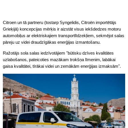
Citroen un tā partneru (tostarp Syngelidis, Citroën importētājs
Grieķijā) koncepcijas mērķis ir aizstāt visus iekšdedzes motoru
automobiļus ar elektriskajiem transportlīdzekļiem, sekmējot salas
pāreju uz videi draudzīgākas enerģijas izmantošanu.
Ražotājs sola salas iedzīvotājiem "būtisku dzīves kvalitātes
uzlabošanos, pateicoties mazākam trokšņa līmenim, labākai
gaisa kvalitātei, tīrākai videi un zemākām enerģijas izmaksām".