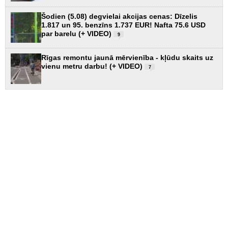
Šodien (5.08) degvielai akcijas cenas: Dīzelis
1.817 un 95. benzīns 1.737 EUR! Nafta 75.6 USD
par barelu (+ VIDEO)
9
Rīgas remontu jaunā mērvienība - kļūdu skaits uz
vienu metru darbu! (+ VIDEO)
7