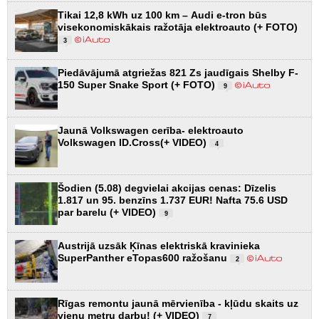
Tikai 12,8 kWh uz 100 km – Audi e-tron būs
visekonomiskākais ražotāja elektroauto (+ FOTO)
3
Piedāvājumā atgriežas 821 Zs jaudīgais Shelby F-
150 Super Snake Sport (+ FOTO)
9
Jaunā Volkswagen cerība- elektroauto
Volkswagen ID.Cross(+ VIDEO)
4
Šodien (5.08) degvielai akcijas cenas: Dīzelis
1.817 un 95. benzīns 1.737 EUR! Nafta 75.6 USD
par barelu (+ VIDEO)
9
Austrijā uzsāk Ķīnas elektriskā kravinieka
SuperPanther eTopas600 ražošanu
2
Rīgas remontu jaunā mērvienība - kļūdu skaits uz
vienu metru darbu! (+ VIDEO)
7