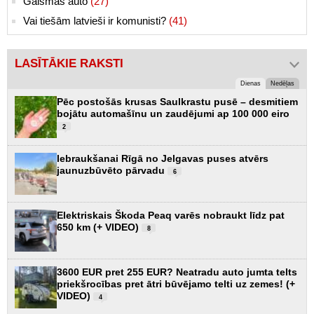
Gaismas auto
(27)
Vai tiešām latvieši ir komunisti?
(41)
LASĪTĀKIE RAKSTI
Dienas
Nedēļas
Pēc postošās krusas Saulkrastu pusē – desmitiem
bojātu automašīnu un zaudējumi ap 100 000 eiro
2
Iebraukšanai Rīgā no Jelgavas puses atvērs
jaunuzbūvēto pārvadu
6
Elektriskais Škoda Peaq varēs nobraukt līdz pat
650 km (+ VIDEO)
8
3600 EUR pret 255 EUR? Neatradu auto jumta telts
priekšrocības pret ātri būvējamo telti uz zemes! (+
VIDEO)
4