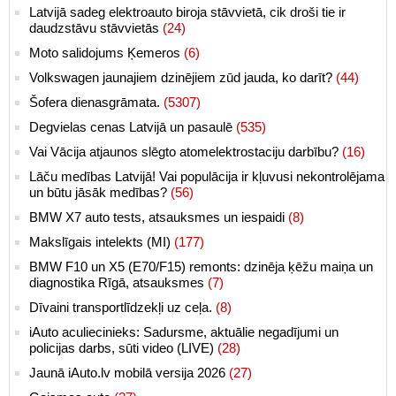
Latvijā sadeg elektroauto biroja stāvvietā, cik droši tie ir
daudzstāvu stāvvietās
(24)
Moto salidojums Ķemeros
(6)
Volkswagen jaunajiem dzinējiem zūd jauda, ko darīt?
(44)
Šofera dienasgrāmata.
(5307)
Degvielas cenas Latvijā un pasaulē
(535)
Vai Vācija atjaunos slēgto atomelektrostaciju darbību?
(16)
Lāču medības Latvijā! Vai populācija ir kļuvusi nekontrolējama
un būtu jāsāk medības?
(56)
BMW X7 auto tests, atsauksmes un iespaidi
(8)
Makslīgais intelekts (MI)
(177)
BMW F10 un X5 (E70/F15) remonts: dzinēja ķēžu maiņa un
diagnostika Rīgā, atsauksmes
(7)
Dīvaini transportlīdzekļi uz ceļa.
(8)
iAuto aculiecinieks: Sadursme, aktuālie negadījumi un
policijas darbs, sūti video (LIVE)
(28)
Jaunā iAuto.lv mobilā versija 2026
(27)