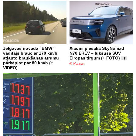
Jelgavas novadā “BMW”
Xiaomi piesaka SkyNomad
vadītājs brauc ar 170 km/h,
N70 EREV – luksusa SUV
atļauto braukšanas ātrumu
Eiropas tirgum (+ FOTO)
3
pārkāpjot par 80 km/h (+
VIDEO)