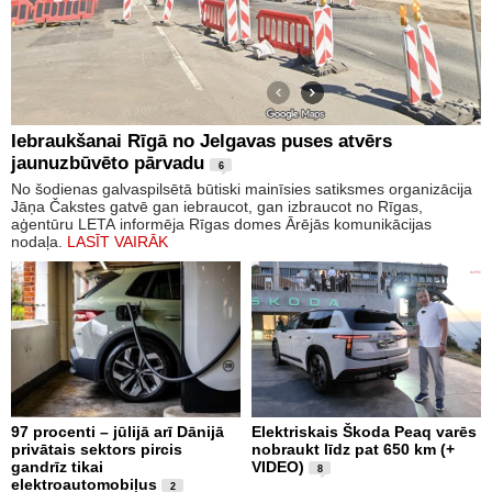
Iebraukšanai Rīgā no Jelgavas puses atvērs
jaunuzbūvēto pārvadu
6
No šodienas galvaspilsētā būtiski mainīsies satiksmes organizācija
Jāņa Čakstes gatvē gan iebraucot, gan izbraucot no Rīgas,
aģentūru LETA informēja Rīgas domes Ārējās komunikācijas
nodaļa.
LASĪT VAIRĀK
97 procenti – jūlijā arī Dānijā
Elektriskais Škoda Peaq varēs
privātais sektors pircis
nobraukt līdz pat 650 km (+
gandrīz tikai
VIDEO)
8
elektroautomobiļus
2