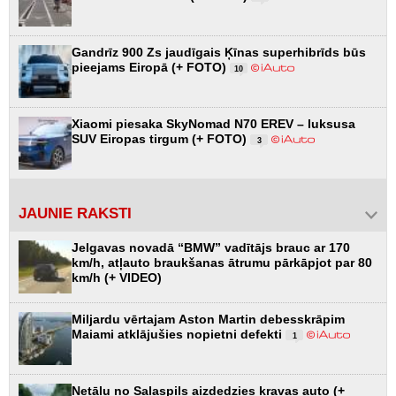
Gandrīz 900 Zs jaudīgais Ķīnas superhibrīds būs
pieejams Eiropā (+ FOTO)
10
Xiaomi piesaka SkyNomad N70 EREV – luksusa
SUV Eiropas tirgum (+ FOTO)
3
JAUNIE RAKSTI
Jelgavas novadā “BMW” vadītājs brauc ar 170
km/h, atļauto braukšanas ātrumu pārkāpjot par 80
km/h (+ VIDEO)
Miljardu vērtajam Aston Martin debesskrāpim
Maiami atklājušies nopietni defekti
1
Netālu no Salaspils aizdedzies kravas auto (+