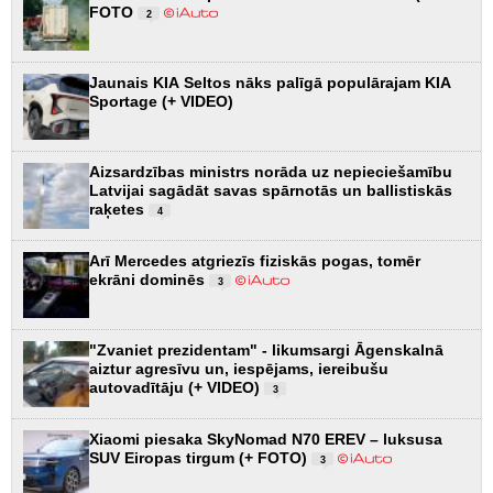
FOTO
2
Jaunais KIA Seltos nāks palīgā populārajam KIA
Sportage (+ VIDEO)
Aizsardzības ministrs norāda uz nepieciešamību
Latvijai sagādāt savas spārnotās un ballistiskās
raķetes
4
Arī Mercedes atgriezīs fiziskās pogas, tomēr
ekrāni dominēs
3
"Zvaniet prezidentam" - likumsargi Āgenskalnā
aiztur agresīvu un, iespējams, iereibušu
autovadītāju (+ VIDEO)
3
Xiaomi piesaka SkyNomad N70 EREV – luksusa
SUV Eiropas tirgum (+ FOTO)
3