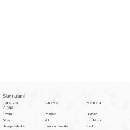
Sludinājumi
Lietoti Auto
Jauni Auto
Autonoma
Ziņas
Latvijā
Pasaulē
Izklaide
Moto
Velo
Uz Ūdens
Smagā Tehnika
Lauksaimniecība
Testi