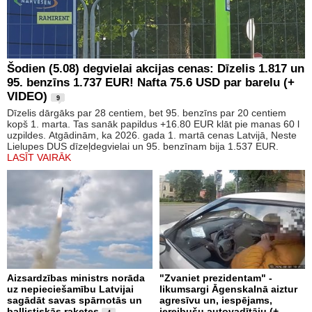
Šodien (5.08) degvielai akcijas cenas: Dīzelis 1.817 un
95. benzīns 1.737 EUR! Nafta 75.6 USD par barelu (+
VIDEO)
9
Dīzelis dārgāks par 28 centiem, bet 95. benzīns par 20 centiem
kopš 1. marta. Tas sanāk papildus +16.80 EUR klāt pie manas 60 l
uzpildes. Atgādinām, ka 2026. gada 1. martā cenas Latvijā, Neste
Lielupes DUS dīzeļdegvielai un 95. benzīnam bija 1.537 EUR.
LASĪT VAIRĀK
Aizsardzības ministrs norāda
"Zvaniet prezidentam" -
uz nepieciešamību Latvijai
likumsargi Āgenskalnā aiztur
sagādāt savas spārnotās un
agresīvu un, iespējams,
ballistiskās raķetes
iereibušu autovadītāju (+