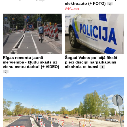
elektroauto (+ FOTO)
3
Rīgas remontu jaunā
Šogad Valsts policijā fiksēti
mērvienība - kļūdu skaits uz
pieci disciplinārpārkāpumi
vienu metru darbu! (+ VIDEO)
alkohola reibumā
1
7