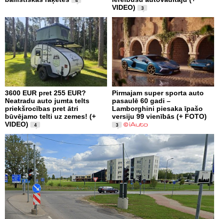
4
VIDEO)
3
3600 EUR pret 255 EUR?
Pirmajam super sporta auto
Neatradu auto jumta telts
pasaulē 60 gadi –
priekšrocības pret ātri
Lamborghini piesaka īpašo
būvējamo telti uz zemes! (+
versiju 99 vienībās (+ FOTO)
VIDEO)
4
3