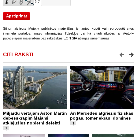
Stingri aizliegts iAuto.lv publicētos materiālus izmantot, kopēt vai reproducēt citos
interneta portālos, masu informācijas līdzekļos vai kā citādi rīkoties ar iAuto.lv
publicētajiem materiāliem bez rakstiskas EON SIA atļaujas saņemšanas.
CITI RAKSTI
Miljardu vērtajam Aston Martin
Arī Mercedes atgriezīs fiziskās
P
debesskrāpim Maiami
pogas, tomēr ekrāni dominēs
p
atklājušies nopietni defekti
L
3
v
1