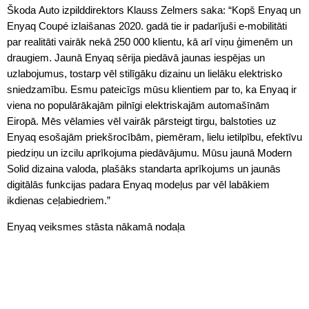
Škoda Auto izpilddirektors Klauss Zelmers saka: “Kopš Enyaq un
Enyaq Coupé izlaišanas 2020. gadā tie ir padarījuši e-mobilitāti
par realitāti vairāk nekā 250 000 klientu, kā arī viņu ģimenēm un
draugiem. Jaunā Enyaq sērija piedāvā jaunas iespējas un
uzlabojumus, tostarp vēl stilīgāku dizainu un lielāku elektrisko
sniedzamību. Esmu pateicīgs mūsu klientiem par to, ka Enyaq ir
viena no populārākajām pilnīgi elektriskajām automašīnām
Eiropā. Mēs vēlamies vēl vairāk pārsteigt tirgu, balstoties uz
Enyaq esošajām priekšrocībām, piemēram, lielu ietilpību, efektīvu
piedziņu un izcilu aprīkojuma piedāvājumu. Mūsu jaunā Modern
Solid dizaina valoda, plašāks standarta aprīkojums un jaunās
digitālās funkcijas padara Enyaq modeļus par vēl labākiem
ikdienas ceļabiedriem.”
Enyaq veiksmes stāsta nākamā nodaļa