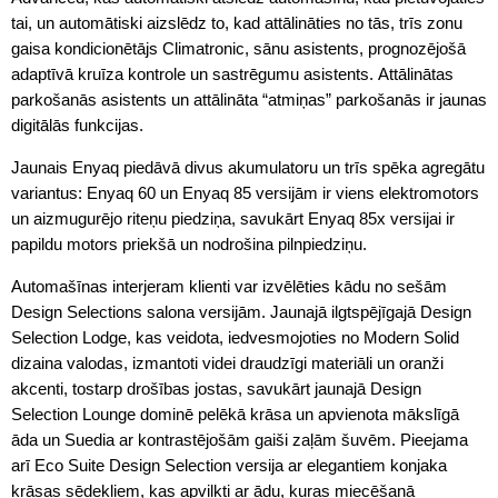
tai, un automātiski aizslēdz to, kad attālināties no tās, trīs zonu
gaisa kondicionētājs Climatronic, sānu asistents, prognozējošā
adaptīvā kruīza kontrole un sastrēgumu asistents. Attālinātas
parkošanās asistents un attālināta “atmiņas” parkošanās ir jaunas
digitālās funkcijas.
Jaunais Enyaq piedāvā divus akumulatoru un trīs spēka agregātu
variantus: Enyaq 60 un Enyaq 85 versijām ir viens elektromotors
un aizmugurējo riteņu piedziņa, savukārt Enyaq 85x versijai ir
papildu motors priekšā un nodrošina pilnpiedziņu.
Automašīnas interjeram klienti var izvēlēties kādu no sešām
Design Selections salona versijām. Jaunajā ilgtspējīgajā Design
Selection Lodge, kas veidota, iedvesmojoties no Modern Solid
dizaina valodas, izmantoti videi draudzīgi materiāli un oranži
akcenti, tostarp drošības jostas, savukārt jaunajā Design
Selection Lounge dominē pelēkā krāsa un apvienota mākslīgā
āda un Suedia ar kontrastējošām gaiši zaļām šuvēm. Pieejama
arī Eco Suite Design Selection versija ar elegantiem konjaka
krāsas sēdekļiem, kas apvilkti ar ādu, kuras miecēšanā