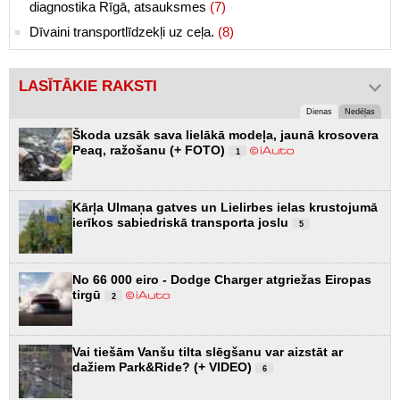
diagnostika Rīgā, atsauksmes
(7)
Dīvaini transportlīdzekļi uz ceļa.
(8)
LASĪTĀKIE RAKSTI
Dienas
Nedēļas
Škoda uzsāk sava lielākā modeļa, jaunā krosovera
Peaq, ražošanu (+ FOTO)
1
Kārļa Ulmaņa gatves un Lielirbes ielas krustojumā
ierīkos sabiedriskā transporta joslu
5
No 66 000 eiro - Dodge Charger atgriežas Eiropas
tirgū
2
Vai tiešām Vanšu tilta slēgšanu var aizstāt ar
dažiem Park&Ride? (+ VIDEO)
6