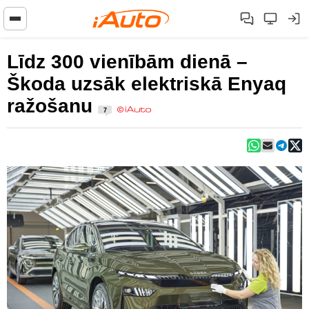
Līdz 300 vienībām dienā –
Škoda uzsāk elektriskā Enyaq
ražošanu
7