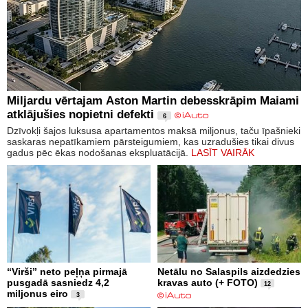
Miljardu vērtajam Aston Martin debesskrāpim Maiami
atklājušies nopietni defekti
6
Dzīvokļi šajos luksusa apartamentos maksā miljonus, taču īpašnieki
saskaras nepatīkamiem pārsteigumiem, kas uzradušies tikai divus
gadus pēc ēkas nodošanas ekspluatācijā.
LASĪT VAIRĀK
“Virši” neto peļņa pirmajā
Netālu no Salaspils aizdedzies
pusgadā sasniedz 4,2
kravas auto (+ FOTO)
12
miljonus eiro
3