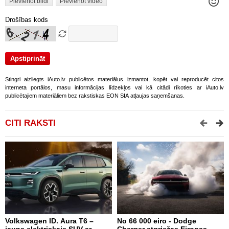
Pievienot bildi
Pievienot video
Drošības kods
Stingri aizliegts iAuto.lv publicētos materiālus izmantot, kopēt vai reproducēt citos
interneta portālos, masu informācijas līdzekļos vai kā citādi rīkoties ar iAuto.lv
publicētajiem materiāliem bez rakstiskas EON SIA atļaujas saņemšanas.
CITI RAKSTI
Volkswagen ID. Aura T6 –
No 66 000 eiro - Dodge
X
jauns elektriskais SUV ar
Charger atgriežas Eiropas
N