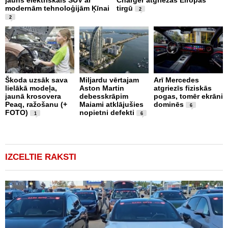
modernām tehnoloģijām Ķīnai
tirgū
E
2
2
Škoda uzsāk sava
Miljardu vērtajam
Arī Mercedes
P
lielākā modeļa,
Aston Martin
atgriezīs fiziskās
g
jaunā krosovera
debesskrāpim
pogas, tomēr ekrāni
r
Peaq, ražošanu (+
Maiami atklājušies
dominēs
p
6
FOTO)
nopietni defekti
v
1
6
IZCELTIE RAKSTI