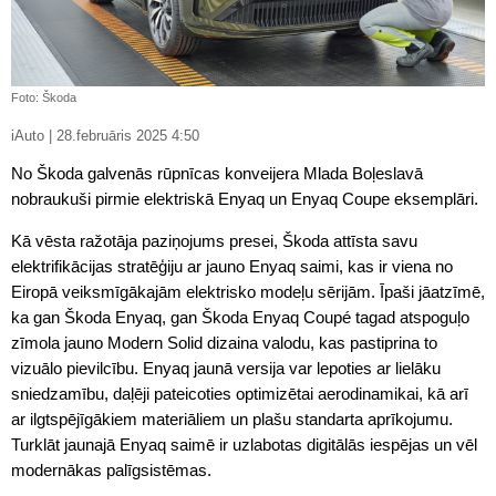
Foto: Škoda
iAuto | 28.februāris 2025 4:50
No Škoda galvenās rūpnīcas konveijera Mlada Boļeslavā
nobraukuši pirmie elektriskā Enyaq un Enyaq Coupe eksemplāri.
Kā vēsta ražotāja paziņojums presei, Škoda attīsta savu
elektrifikācijas stratēģiju ar jauno Enyaq saimi, kas ir viena no
Eiropā veiksmīgākajām elektrisko modeļu sērijām. Īpaši jāatzīmē,
ka gan Škoda Enyaq, gan Škoda Enyaq Coupé tagad atspoguļo
zīmola jauno Modern Solid dizaina valodu, kas pastiprina to
vizuālo pievilcību. Enyaq jaunā versija var lepoties ar lielāku
sniedzamību, daļēji pateicoties optimizētai aerodinamikai, kā arī
ar ilgtspējīgākiem materiāliem un plašu standarta aprīkojumu.
Turklāt jaunajā Enyaq saimē ir uzlabotas digitālās iespējas un vēl
modernākas palīgsistēmas.