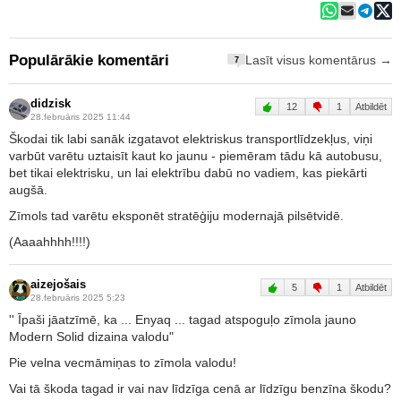
Populārākie komentāri
Lasīt visus komentārus →
7
didzisk
12
1
Atbildēt
28.februāris 2025 11:44
Škodai tik labi sanāk izgatavot elektriskus transportlīdzekļus, viņi
varbūt varētu uztaisīt kaut ko jaunu - piemēram tādu kā autobusu,
bet tikai elektrisku, un lai elektrību dabū no vadiem, kas piekārti
augšā.
Zīmols tad varētu eksponēt stratēģiju modernajā pilsētvidē.
(Aaaahhhh!!!!)
aizejošais
5
1
Atbildēt
28.februāris 2025 5:23
'' Īpaši jāatzīmē, ka ... Enyaq ... tagad atspoguļo zīmola jauno
Modern Solid dizaina valodu"
Pie velna vecmāmiņas to zīmola valodu!
Vai tā škoda tagad ir vai nav līdzīga cenā ar līdzīgu benzīna škodu?