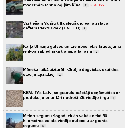
Volkswagen ID. Aura T6 – jauns elektriskais SUV ar
modernām tehnoloģijām Ķīnai
2
Vai tiešām Vanšu tilta slēgšanu var aizstāt ar
dažiem Park&Ride? (+ VIDEO)
6
Kārļa Ulmaņa gatves un Lielirbes ielas krustojumā
ierīkos sabiedriskā transporta joslu
5
Mēneša laikā aizturēti kārtējie degvielas uzpildes
staciju apzadzēji
1
KEM: Trīs Latvijas granulu ražotāji apņēmušies ar
produkciju prioritāri nodrošināt vietējo tirgu
1
Melno segumu šogad ieklās vairāk nekā 50
kilometros valsts vietējo autoceļu ar grants
segumu
5