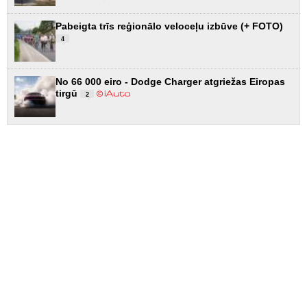
Pabeigta trīs reģionālo veloceļu izbūve (+ FOTO)
4
No 66 000 eiro - Dodge Charger atgriežas Eiropas
tirgū
2