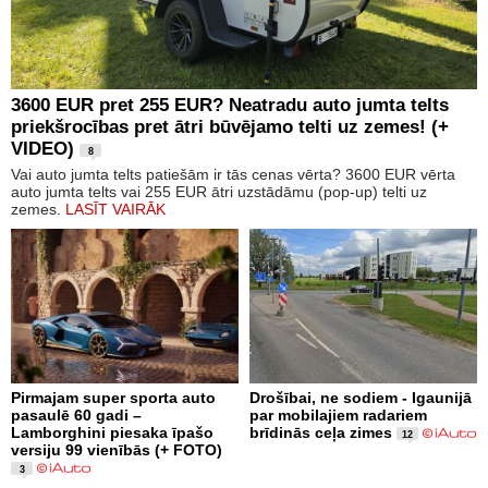
3600 EUR pret 255 EUR? Neatradu auto jumta telts
priekšrocības pret ātri būvējamo telti uz zemes! (+
VIDEO)
8
Vai auto jumta telts patiešām ir tās cenas vērta? 3600 EUR vērta
auto jumta telts vai 255 EUR ātri uzstādāmu (pop-up) telti uz
zemes.
LASĪT VAIRĀK
Pirmajam super sporta auto
Drošībai, ne sodiem - Igaunijā
pasaulē 60 gadi –
par mobilajiem radariem
Lamborghini piesaka īpašo
brīdinās ceļa zimes
12
versiju 99 vienībās (+ FOTO)
3