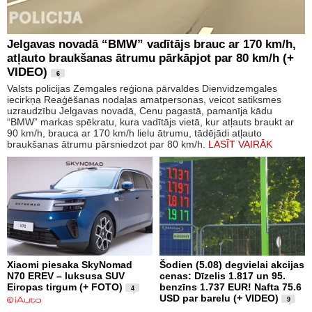
Jelgavas novadā “BMW” vadītājs brauc ar 170 km/h,
atļauto braukšanas ātrumu pārkāpjot par 80 km/h (+
VIDEO)
6
Valsts policijas Zemgales reģiona pārvaldes Dienvidzemgales
iecirkņa Reaģēšanas nodaļas amatpersonas, veicot satiksmes
uzraudzību Jelgavas novadā, Cenu pagastā, pamanīja kādu
“BMW” markas spēkratu, kura vadītājs vietā, kur atļauts braukt ar
90 km/h, brauca ar 170 km/h lielu ātrumu, tādējādi atļauto
braukšanas ātrumu pārsniedzot par 80 km/h.
LASĪT VAIRĀK
Xiaomi piesaka SkyNomad
Šodien (5.08) degvielai akcijas
N70 EREV – luksusa SUV
cenas: Dīzelis 1.817 un 95.
Eiropas tirgum (+ FOTO)
benzīns 1.737 EUR! Nafta 75.6
4
USD par barelu (+ VIDEO)
9