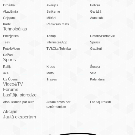
Drošība
Avārijas
Policija
Akadēmija
Satiksme
Garāžā
Ceļojumi
Militāri
Autoklubi
Karte
Reakcijas tests
Tehnoloģijas
Enerģētika
Tālruņi
Datori&Portatīvie
Testi
Internets&App
Spēles
Foto&Video
TV&Cita Tehnika
Gadžeti
Dažādi
Sports
Rallijs
Kross
Šoseja
4x4
Moto
Velo
Uz Ūdens
Trases
Kalendārs
Video&TV
Forums
Lasītāju pieredze
Atsauksmes par auto
Atsauksmes par
Lasītāju raksti
uzņēmumiem
Akcijas
Jautā ekspertam