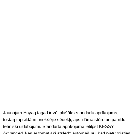
Jaunajam Enyaq tagad ir vēl plašāks standarta aprīkojums,
tostarp apsildāmi priekšējie sēdekļi, apsildāma stūre un papildu
tehniski uzlabojumi. Standarta aprīkojumā ietilpst KESSY
Advanced, kas automātiski atslēdz automašīnu, kad pietuvojaties