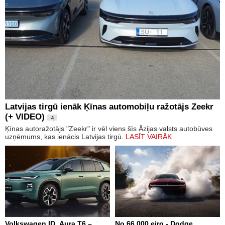
Latvijas tirgū ienāk Ķīnas automobiļu ražotājs Zeekr
(+ VIDEO)
4
Ķīnas autoražotājs "Zeekr" ir vēl viens šīs Āzijas valsts autobūves
uzņēmums, kas ienācis Latvijas tirgū.
LASĪT VAIRĀK
Volkswagen ID. Aura T6 –
No 66 000 eiro - Dodge