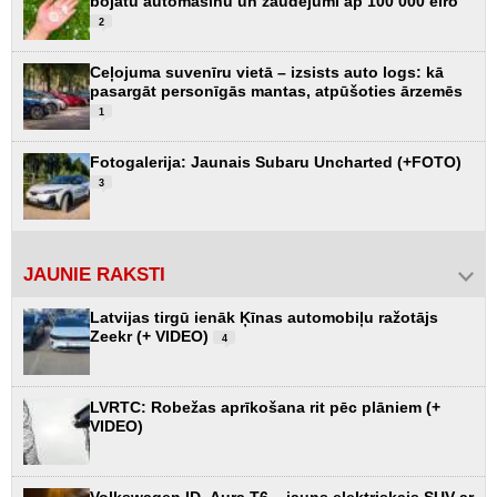
bojātu automašīnu un zaudējumi ap 100 000 eiro
2
Ceļojuma suvenīru vietā – izsists auto logs: kā
pasargāt personīgās mantas, atpūšoties ārzemēs
1
Fotogalerija: Jaunais Subaru Uncharted (+FOTO)
3
JAUNIE RAKSTI
Latvijas tirgū ienāk Ķīnas automobiļu ražotājs
Zeekr (+ VIDEO)
4
LVRTC: Robežas aprīkošana rit pēc plāniem (+
VIDEO)