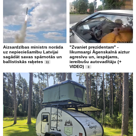
Aizsardzības ministrs norāda
"Zvaniet prezidentam" -
uz nepieciešamību Latvijai
likumsargi Āgenskalnā aiztur
sagādāt savas spārnotās un
agresīvu un, iespējams,
ballistiskās raķetes
iereibušu autovadītāju (+
11
VIDEO)
3