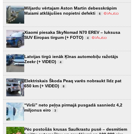
Miljardu vērtajam Aston Martin debesskrāpim
Maiami atklājušies nopietni defekti
6
Xiaomi piesaka SkyNomad N70 EREV – luksusa
SUV Eiropas tirgum (+ FOTO)
4
Latvijas tirgū ienāk Ķīnas automobiļu ražotājs
Zeekr (+ VIDEO)
4
Elektriskais Škoda Peaq varēs nobraukt līdz pat
650 km (+ VIDEO)
8
“Virši” neto peļņa pirmajā pusgadā sasniedz 4,2
miljonus eiro
3
Pēc postošās krusas Saulkrastu pusē – desmitiem