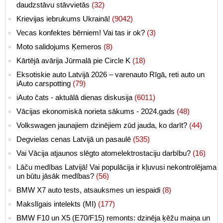
daudzstāvu stāvvietās
(32)
Krievijas iebrukums Ukrainā!
(9042)
Vecas konfektes bērniem! Vai tas ir ok?
(3)
Moto salidojums Ķemeros
(8)
Kārtējā avārija Jūrmalā pie Circle K
(18)
Eksotiskie auto Latvijā 2026 – varenauto Rīgā, reti auto un
iAuto carspotting
(79)
iAuto čats - aktuālā dienas diskusija
(6011)
Vācijas ekonomiskā norieta sākums - 2024.gads
(48)
Volkswagen jaunajiem dzinējiem zūd jauda, ko darīt?
(44)
Degvielas cenas Latvijā un pasaulē
(535)
Vai Vācija atjaunos slēgto atomelektrostaciju darbību?
(16)
Lāču medības Latvijā! Vai populācija ir kļuvusi nekontrolējama
un būtu jāsāk medības?
(56)
BMW X7 auto tests, atsauksmes un iespaidi
(8)
Makslīgais intelekts (MI)
(177)
BMW F10 un X5 (E70/F15) remonts: dzinēja ķēžu maiņa un