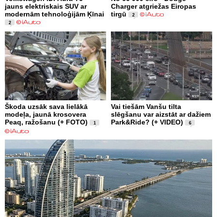
jauns elektriskais SUV ar
Charger atgriežas Eiropas
modernām tehnoloģijām Ķīnai
tirgū
2
2
Škoda uzsāk sava lielākā
Vai tiešām Vanšu tilta
modeļa, jaunā krosovera
slēgšanu var aizstāt ar dažiem
Peaq, ražošanu (+ FOTO)
Park&Ride? (+ VIDEO)
1
6