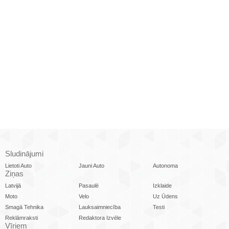
Sludinājumi
Lietoti Auto
Jauni Auto
Autonoma
Ziņas
Latvijā
Pasaulē
Izklaide
Moto
Velo
Uz Ūdens
Smagā Tehnika
Lauksaimniecība
Testi
Reklāmraksti
Redaktora Izvēle
Vīriem