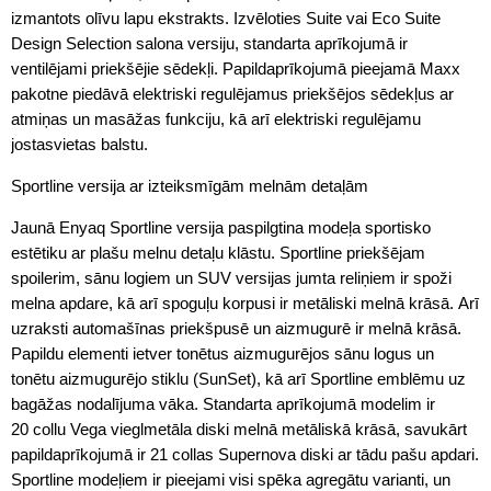
izmantots olīvu lapu ekstrakts. Izvēloties Suite vai Eco Suite
Design Selection salona versiju, standarta aprīkojumā ir
ventilējami priekšējie sēdekļi. Papildaprīkojumā pieejamā Maxx
pakotne piedāvā elektriski regulējamus priekšējos sēdekļus ar
atmiņas un masāžas funkciju, kā arī elektriski regulējamu
jostasvietas balstu.
Sportline versija ar izteiksmīgām melnām detaļām
Jaunā Enyaq Sportline versija paspilgtina modeļa sportisko
estētiku ar plašu melnu detaļu klāstu. Sportline priekšējam
spoilerim, sānu logiem un SUV versijas jumta reliņiem ir spoži
melna apdare, kā arī spoguļu korpusi ir metāliski melnā krāsā. Arī
uzraksti automašīnas priekšpusē un aizmugurē ir melnā krāsā.
Papildu elementi ietver tonētus aizmugurējos sānu logus un
tonētu aizmugurējo stiklu (SunSet), kā arī Sportline emblēmu uz
bagāžas nodalījuma vāka. Standarta aprīkojumā modelim ir
20 collu Vega vieglmetāla diski melnā metāliskā krāsā, savukārt
papildaprīkojumā ir 21 collas Supernova diski ar tādu pašu apdari.
Sportline modeļiem ir pieejami visi spēka agregātu varianti, un