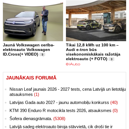
Jaunā Volkswagen cerība-
Tikai 12,8 kWh uz 100 km –
elektroauto Volkswagen
Audi e-tron būs
ID.Cross(+ VIDEO)
visekonomiskākais ražotāja
5
elektroauto (+ FOTO)
3
JAUNĀKAIS FORUMĀ
Nissan Leaf jaunais 2026 - 2027 tests, cena Latvijā un lietotāju
atsauksmes
(1)
Latvijas Gada auto 2027 - jaunu automobiļu konkurss
(40)
KTM 390 Enduro R motocikla tests 2026, atsauksmes
(0)
Šofera dienasgrāmata.
(5308)
Latvijā sadeg elektroauto biroja stāvvietā, cik droši tie ir