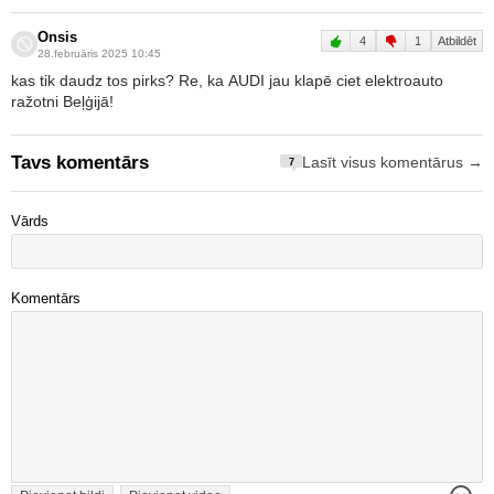
Onsis
4
1
Atbildēt
28.februāris 2025 10:45
kas tik daudz tos pirks? Re, ka AUDI jau klapē ciet elektroauto
ražotni Beļģijā!
Tavs komentārs
Lasīt visus komentārus →
7
Vārds
Komentārs