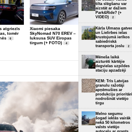
tilta slēgšanu var
aizstāt ar dažiem
Park&Ride? (+
VIDEO)
2
Kārļa Ulmaņa gatve
 atgriezīs
Xiaomi piesaka
Pirmajam super sporta
un Lielirbes ielas
gas, tomēr
SkyNomad N70 EREV –
auto pasaulē 60 gadi –
krustojumā ierīkos
nēs
luksusa SUV Eiropas
Lamborghini piesaka
6
sabiedriskā
tirgum (+ FOTO)
īpašo versiju 99
4
transporta joslu
2
vienībās (+ FOTO)
3
Mēneša laikā
aizturēti kārtējie
degvielas uzpildes
staciju apzadzēji
KEM: Trīs Latvijas
granulu ražotāji
apņēmušies ar
produkciju prioritār
nodrošināt vietējo
tirgu
Melno segumu
šogad ieklās vairāk
nekā 50 kilometros
valsts vietējo
autoceļu ar grants