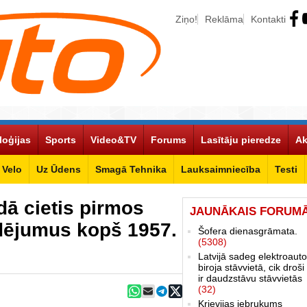
Ziņo!
Reklāma
Kontakti
loģijas
Sports
Video&TV
Forums
Lasītāju pieredze
Ak
Velo
Uz Ūdens
Smagā Tehnika
Lauksaimniecība
Testi
ā cietis pirmos
JAUNĀKAIS FORUM
dējumus kopš 1957.
Šofera dienasgrāmata.
(5308)
Latvijā sadeg elektroauto
biroja stāvvietā, cik droši 
ir daudzstāvu stāvvietās
(32)
Krievijas iebrukums