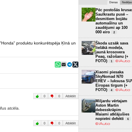
Dienas
Nedēļas
Pēc postošās krusa
Saulkrastu pusē –
desmitiem bojātu
automašīnu un
zaudējumi ap 100
000 eiro
2
 "Honda" produktu konkurētspēja Ķīnā un
Škoda uzsāk sava
lielākā modeļa,
jaunā krosovera
Peaq, ražošanu (+
FOTO)
1
Xiaomi piesaka
SkyNomad N70
EREV – luksusa SU
Eiropas tirgum (+
FOTO)
4
0
0
Atbildēt
Miljardu vērtajam
Aston Martin
fus atcēla.
debesskrāpim
Maiami atklājušies
nopietni defekti
6
0
0
Atbildēt