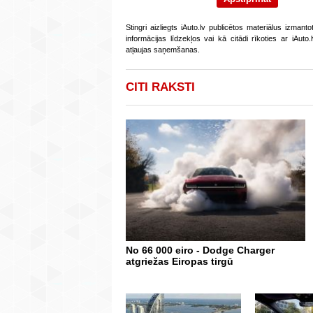
Stingri aizliegts iAuto.lv publicētos materiālus izmant
informācijas līdzekļos vai kā citādi rīkoties ar iAut
atļaujas saņemšanas.
CITI RAKSTI
No 66 000 eiro - Dodge Charger
atgriežas Eiropas tirgū