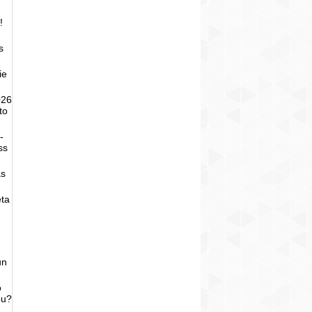
!
s
ie
026
to
-
ss
as
eta
un
o
bu?