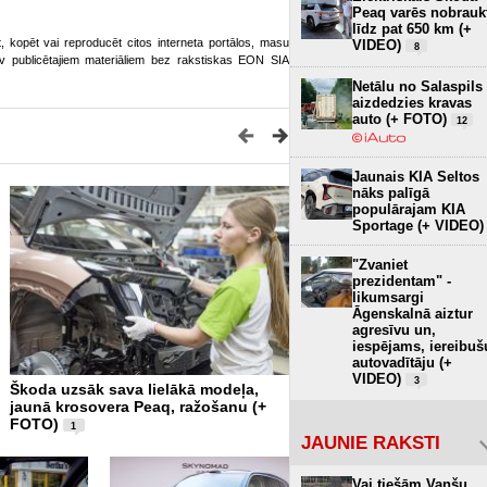
Peaq varēs nobrauk
līdz pat 650 km (+
ot, kopēt vai reproducēt citos interneta portālos, masu
VIDEO)
8
o.lv publicētajiem materiāliem bez rakstiskas EON SIA
Netālu no Salaspils
aizdedzies kravas
auto (+ FOTO)
12
Jaunais KIA Seltos
nāks palīgā
populārajam KIA
Sportage (+ VIDEO)
"Zvaniet
prezidentam" -
likumsargi
Āgenskalnā aiztur
agresīvu un,
iespējams, iereibuš
autovadītāju (+
VIDEO)
3
Škoda uzsāk sava lielākā modeļa,
250 tonnas virs galvas - 
jaunā krosovera Peaq, ražošanu (+
Zinātnes sala un Baltijā 
FOTO)
planetārijs (+ FOTO)
1
2
JAUNIE RAKSTI
Vai tiešām Vanšu