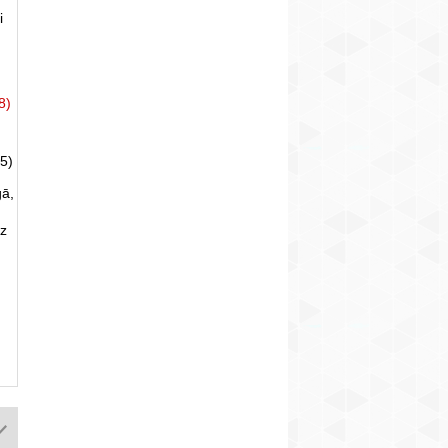
i
8)
5)
gā,
uz