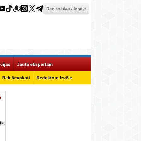
Reģistrēties / Ienākt
cijas
Jautā ekspertam
Reklāmraksti
Redaktora Izvēle
Ā
tie