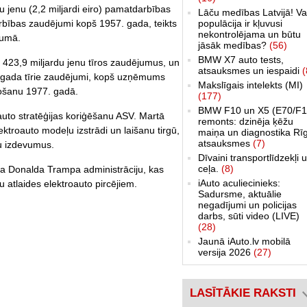
u jenu (2,2 miljardi eiro) pamatdarbības
Lāču medības Latvijā! Va
bības zaudējumi kopš 1957. gada, teikts
populācija ir kļuvusi
nekontrolējama un būtu
jumā.
jāsāk medības?
(56)
BMW X7 auto tests,
s 423,9 miljardu jenu tīros zaudējumus, un
atsauksmes un iespaidi
(
e gada tīrie zaudējumi, kopš uzņēmums
Makslīgais intelekts (MI)
košanu 1977. gadā.
(177)
BMW F10 un X5 (E70/F1
oauto stratēģijas koriģēšanu ASV. Martā
remonts: dzinēja ķēžu
ektroauto modeļu izstrādi un laišanu tirgū,
maiņa un diagnostika Rī
atsauksmes
(7)
nu izdevumus.
Dīvaini transportlīdzekļi 
ceļa.
(8)
ta Donalda Trampa administrāciju, kas
iAuto aculiecinieks:
u atlaides elektroauto pircējiem.
Sadursme, aktuālie
negadījumi un policijas
darbs, sūti video (LIVE)
(28)
Jaunā iAuto.lv mobilā
versija 2026
(27)
LASĪTĀKIE RAKSTI