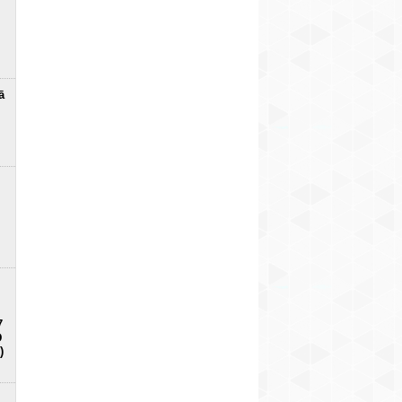
ā
7
D
)