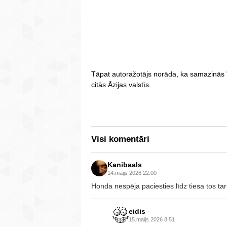
Tāpat autoražotājs norāda, ka samazinās
citās Āzijas valstīs.
Visi komentāri
Kanibaals
14.maijs 2026 22:00
Honda nespēja paciesties līdz tiesa tos tari
eidis
15.maijs 2026 8:51