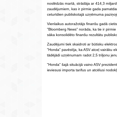
noslēdzās martā, strādāja ar 414,3 miljard
zaudējumiem, kas ir pirmie gada pamatdar
ceturtdien publiskotajā uzņēmuma paziņo
Vienlaikus autoražotājs finanšu gadā cieti
"Bloomberg News" norāda, ka tie ir pirmi
sāka konsolidēto finanšu rezultātu publis
Zaudējumi tiek skaidroti ar būtisku elektr
"Honda" pavēstīja, ka ASV atceļ vairāku el
tādējādi uzņēnumam radot 2,5 triljonu je
"Honda" šajā situācijā vaino ASV preziden
ieviesusi importa tarifus un atcēlusi nodokļ