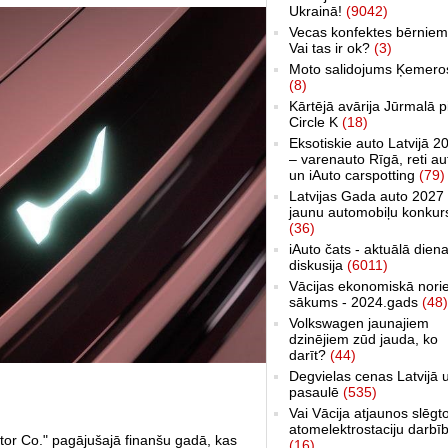
Ukrainā!
(9042)
Vecas konfektes bērniem
Vai tas ir ok?
(3)
Moto salidojums Ķemero
(8)
Kārtējā avārija Jūrmalā p
Circle K
(18)
Eksotiskie auto Latvijā 2
– varenauto Rīgā, reti au
un iAuto carspotting
(79)
Latvijas Gada auto 2027 
jaunu automobiļu konkur
(36)
iAuto čats - aktuālā dien
diskusija
(6011)
Vācijas ekonomiskā nori
sākums - 2024.gads
(48)
Volkswagen jaunajiem
dzinējiem zūd jauda, ko
darīt?
(44)
Degvielas cenas Latvijā 
pasaulē
(535)
Vai Vācija atjaunos slēgt
atomelektrostaciju darbī
r Co." pagājušajā finanšu gadā, kas
(16)