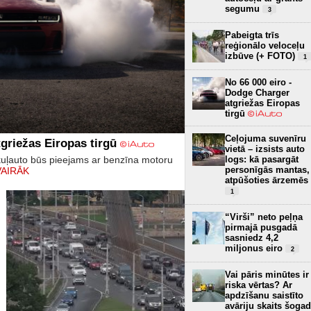
segumu
3
Pabeigta trīs
reģionālo veloceļu
izbūve (+ FOTO)
1
No 66 000 eiro -
Dodge Charger
atgriežas Eiropas
tirgū
Ceļojuma suvenīru
griežas Eiropas tirgū
vietā – izsists auto
logs: kā pasargāt
kuļauto būs pieejams ar benzīna motoru
personīgās mantas,
VAIRĀK
atpūšoties ārzemēs
1
“Virši” neto peļņa
pirmajā pusgadā
sasniedz 4,2
miljonus eiro
2
Vai pāris minūtes ir
riska vērtas? Ar
apdzīšanu saistīto
avāriju skaits šogad