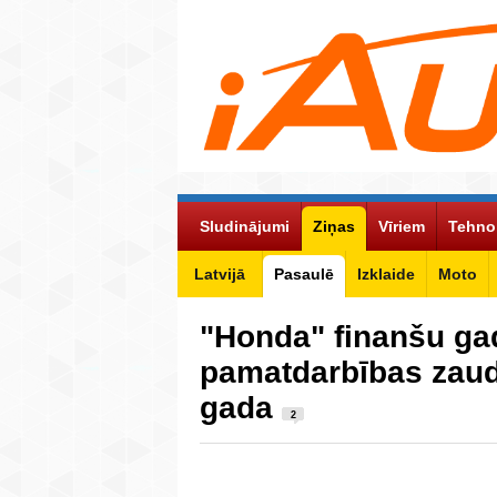
Sludinājumi
Ziņas
Vīriem
Tehno
Latvijā
Pasaulē
Izklaide
Moto
"Honda" finanšu gad
pamatdarbības zau
gada
2