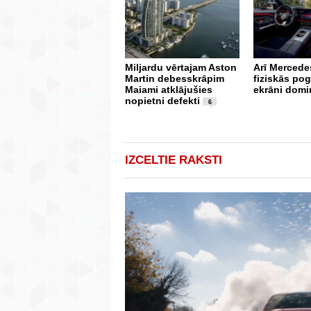
Miljardu vērtajam Aston
Arī Mercedes
Martin debesskrāpim
fiziskās po
Maiami atklājušies
ekrāni domi
nopietni defekti
6
IZCELTIE RAKSTI