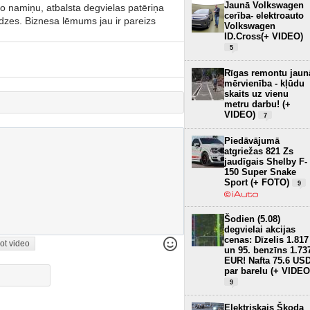
Jaunā Volkswagen
šo namiņu, atbalsta degvielas patēriņa
cerība- elektroauto
dzes. Biznesa lēmums jau ir pareizs
Volkswagen
ID.Cross(+ VIDEO)
5
Rīgas remontu jaun
mērvienība - kļūdu
skaits uz vienu
metru darbu! (+
VIDEO)
7
Piedāvājumā
atgriežas 821 Zs
jaudīgais Shelby F-
150 Super Snake
Sport (+ FOTO)
9
Šodien (5.08)
degvielai akcijas
cenas: Dīzelis 1.817
ot video
un 95. benzīns 1.73
EUR! Nafta 75.6 US
par barelu (+ VIDEO
9
Elektriskais Škoda