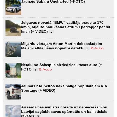
Jaunais Subaru Uncharted (+FOTO)
Jelgavas novadā “BMW” vadītājs brauc ar 170
km/h, atļauto braukšanas ātrumu pārkāpjot par 80
km/h (+ VIDEO)
2
Miljardu vērtajam Aston Martin debesskrāpim
Maiami atklājušies nopietni defekti
1
Netālu no Salaspils aizdedzies kravas auto (+
FOTO
2
Jaunais KIA Seltos nāks palīgā populārajam KIA
Sportage (+ VIDEO)
Aizsardzības ministrs norāda uz nepieciešamību
Latvijai sagādāt savas spārnotās un ballistiskās
raķetes
5