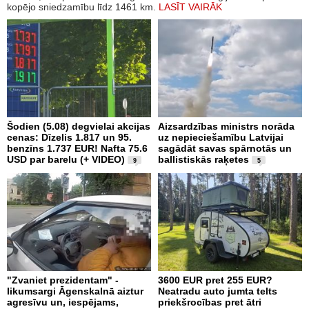
kopējo sniedzamību līdz 1461 km.
LASĪT VAIRĀK
Šodien (5.08) degvielai akcijas
Aizsardzības ministrs norāda
cenas: Dīzelis 1.817 un 95.
uz nepieciešamību Latvijai
benzīns 1.737 EUR! Nafta 75.6
sagādāt savas spārnotās un
USD par barelu (+ VIDEO)
ballistiskās raķetes
9
5
"Zvaniet prezidentam" -
3600 EUR pret 255 EUR?
likumsargi Āgenskalnā aiztur
Neatradu auto jumta telts
agresīvu un, iespējams,
priekšrocības pret ātri