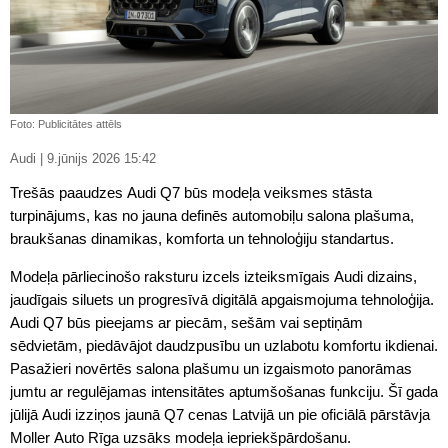
Foto: Publicitātes attēls
Audi | 9.jūnijs 2026 15:42
Trešās paaudzes Audi Q7 būs modeļa veiksmes stāsta
turpinājums, kas no jauna definēs automobiļu salona plašuma,
braukšanas dinamikas, komforta un tehnoloģiju standartus.
Modeļa pārliecinošo raksturu izcels izteiksmīgais Audi dizains,
jaudīgais siluets un progresīvā digitālā apgaismojuma tehnoloģija.
Audi Q7 būs pieejams ar piecām, sešām vai septiņām
sēdvietām, piedāvājot daudzpusību un uzlabotu komfortu ikdienai.
Pasažieri novērtēs salona plašumu un izgaismoto panorāmas
jumtu ar regulējamas intensitātes aptumšošanas funkciju. Šī gada
jūlijā Audi izziņos jaunā Q7 cenas Latvijā un pie oficiālā pārstāvja
Moller Auto Rīga uzsāks modeļa iepriekšpārdošanu.