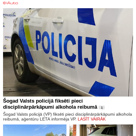
Šogad Valsts policijā fiksēti pieci
disciplinārpārkāpumi alkohola reibumā
1
Šogad Valsts policijā (VP) fiksēti pieci disciplinārpārkāpumi alkohola
reibumā, aģentūru LETA informēja VP.
LASĪT VAIRĀK