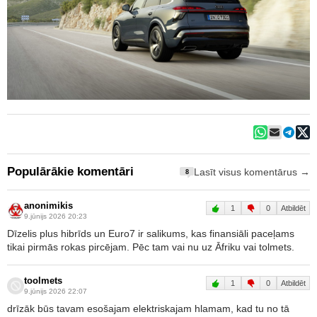
Populārākie komentāri
Lasīt visus komentārus →
8
anonimikis
1
0
Atbildēt
9.jūnijs 2026 20:23
Dīzelis plus hibrīds un Euro7 ir salikums, kas finansiāli paceļams
tikai pirmās rokas pircējam. Pēc tam vai nu uz Āfriku vai tolmets.
toolmets
1
0
Atbildēt
9.jūnijs 2026 22:07
drīzāk būs tavam esošajam elektriskajam hlamam, kad tu no tā