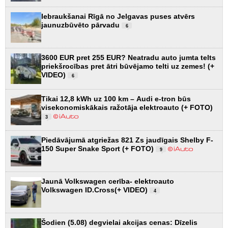
Iebraukšanai Rīgā no Jelgavas puses atvērs
jaunuzbūvēto pārvadu
6
3600 EUR pret 255 EUR? Neatradu auto jumta telts
priekšrocības pret ātri būvējamo telti uz zemes! (+
VIDEO)
6
Tikai 12,8 kWh uz 100 km – Audi e-tron būs
visekonomiskākais ražotāja elektroauto (+ FOTO)
3
Piedāvājumā atgriežas 821 Zs jaudīgais Shelby F-
150 Super Snake Sport (+ FOTO)
9
Jaunā Volkswagen cerība- elektroauto
Volkswagen ID.Cross(+ VIDEO)
4
Šodien (5.08) degvielai akcijas cenas: Dīzelis