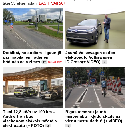
tikai 99 eksemplāri.
LASĪT VAIRĀK
Drošībai, ne sodiem - Igaunijā
Jaunā Volkswagen cerība-
par mobilajiem radariem
elektroauto Volkswagen
brīdinās ceļa zimes
ID.Cross(+ VIDEO)
12
4
Tikai 12,8 kWh uz 100 km –
Rīgas remontu jaunā
Audi e-tron būs
mērvienība - kļūdu skaits uz
visekonomiskākais ražotāja
vienu metru darbu! (+ VIDEO)
elektroauto (+ FOTO)
3
7