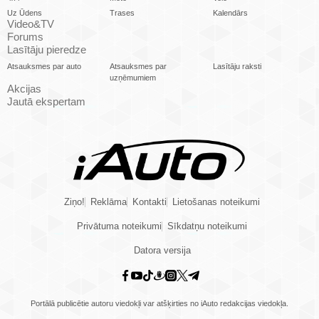
Uz Ūdens
Trases
Kalendārs
Video&TV
Forums
Lasītāju pieredze
Atsauksmes par auto
Atsauksmes par
Lasītāju raksti
uzņēmumiem
Akcijas
Jautā ekspertam
Ziņo!
Reklāma
Kontakti
Lietošanas noteikumi
Privātuma noteikumi
Sīkdatņu noteikumi
Datora versija
Portālā publicētie autoru viedokļi var atšķirties no iAuto redakcijas viedokļa.