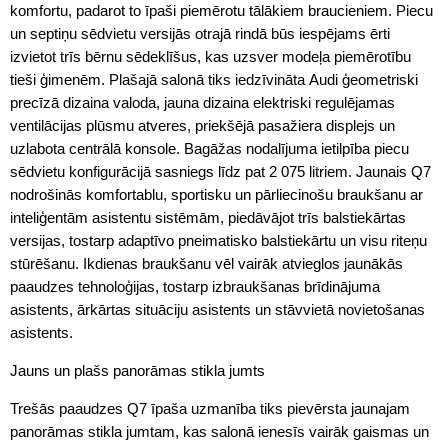
komfortu, padarot to īpaši piemērotu tālākiem braucieniem. Piecu
un septiņu sēdvietu versijās otrajā rindā būs iespējams ērti
izvietot trīs bērnu sēdeklīšus, kas uzsver modeļa piemērotību
tieši ģimenēm. Plašajā salonā tiks iedzīvināta Audi ģeometriski
precīzā dizaina valoda, jauna dizaina elektriski regulējamas
ventilācijas plūsmu atveres, priekšējā pasažiera displejs un
uzlabota centrālā konsole. Bagāžas nodalījuma ietilpība piecu
sēdvietu konfigurācijā sasniegs līdz pat 2 075 litriem. Jaunais Q7
nodrošinās komfortablu, sportisku un pārliecinošu braukšanu ar
inteliģentām asistentu sistēmām, piedāvājot trīs balstiekārtas
versijas, tostarp adaptīvo pneimatisko balstiekārtu un visu riteņu
stūrēšanu. Ikdienas braukšanu vēl vairāk atvieglos jaunākās
paaudzes tehnoloģijas, tostarp izbraukšanas brīdinājuma
asistents, ārkārtas situāciju asistents un stāvvietā novietošanas
asistents.
Jauns un plašs panorāmas stikla jumts
Trešās paaudzes Q7 īpaša uzmanība tiks pievērsta jaunajam
panorāmas stikla jumtam, kas salonā ienesīs vairāk gaismas un