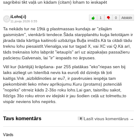
sagribēsi tikt vaļā un kādam (citam) loham to ieskapēt
iLohs(-i)
1
0
Atbildēt
11.jūnijs 2026 0:55
Ta nekāds tur ne 19tā g plastmassas kundajs ar "zilajām
gaismiņām", vienkārši tendece.Šāda starpplanētu kuģa lietotājam ir
jārada tāda kārtīga kaitinoši uzbāzīga Buļļa imidžs.Kā ta citādi tādu
treknu lohu piesaistīt.Vienalga,vai tur tagad X, vai XC vai Q.Kā arī,
tāds treknaiss lohs labprāt "ietaupīs" arī uz aizpakaļas passažieru
pašcieņu.Galvenais, lai "ir" iespaids no ārpuses.
Vēl kur (kārtējā) krāpšana- par 255 platākas "eko"riepas sen bij
laiks aizliegt un īstenībā nevis ka euro6 dd dzinējs tik ļoti
kaitīgs.Vnk ,aizbildinoties ar eu7, ir pavērusies iespēja tam
piekombinēt lieko mhev aprīkojumu.Kuru (protams) potenciāli
"nopirks" otrreiz kāds 2-3šo roku lohs.Lai gan, taisnību sakot,
līdzīgs 3šo roku etron ev idejiski ir jau šodien ceļā uz tolmettu,to
vispār neviens lohs nepirks.
Tavs komentārs
Lasīt visus komentārus →
8
Vārds