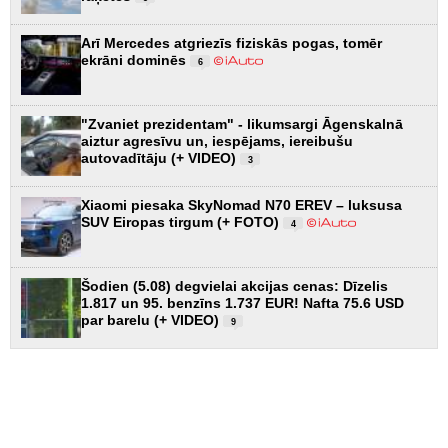
Arī Mercedes atgriezīs fiziskās pogas, tomēr
ekrāni dominēs
6
"Zvaniet prezidentam" - likumsargi Āgenskalnā
aiztur agresīvu un, iespējams, iereibušu
autovadītāju (+ VIDEO)
3
Xiaomi piesaka SkyNomad N70 EREV – luksusa
SUV Eiropas tirgum (+ FOTO)
4
Šodien (5.08) degvielai akcijas cenas: Dīzelis
1.817 un 95. benzīns 1.737 EUR! Nafta 75.6 USD
par barelu (+ VIDEO)
9