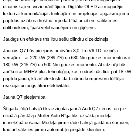
dinamiskajiem virzienrādītājiem. Digitālie OLED aizmugurējie
lukturi ar komunikācijas funkcijām un projekcijas apgaismojumu
papildus uzlabos drošību mijiedarbībā ar citiem satiksmes
dalībniekiem, īpaši velobraucējiem un gājējiem.
Jaudīgs un efektīvs trīs litru sešu cilindru dīzeļdzinējs
Jaunais Q7 būs pieejams ar divām 3,0 litru V6 TDI dzinēja
versijām – ar 220 kW (299 ZS) un 630 Nm griezes momentu vai
180 kW (245 ZS) un 500 Nm griezes momentu. Abi dzinēji būs
aprīkoti ar MHEV plus tehnoloģiju, kas nodrošinās līdz pat 18 kW
papildu jaudu, kā arī elektriski darbināmu kompresoru tūlītējai
reakcijai un augstākai efektivitātei.
Jaunā Q7 pieejamība
Šī gada jūlijā Latvijā tiks izziņotas jaunā Audi Q7 cenas, un pie
oficiālā pārstāvja Moller Auto Rīga tiks uzsākta modeļa
iepriekšpārdošana. Modeļa pirmizrāde Latvijā gaidāma šoruden,
kad arī sāksies pirmo automobiļu piegāde klientiem.