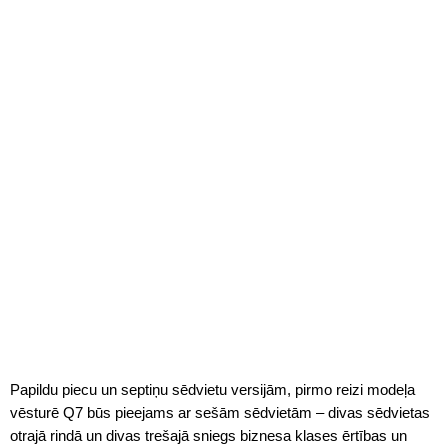
Papildu piecu un septiņu sēdvietu versijām, pirmo reizi modeļa
vēsturē Q7 būs pieejams ar sešām sēdvietām – divas sēdvietas
otrajā rindā un divas trešajā sniegs biznesa klases ērtības un