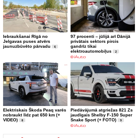
Iebraukšanai Rīgā no
97 procenti – jūlijā arī Dānijā
Jelgavas puses atvērs
privātais sektors pircis
jaunuzbūvēto pārvadu
gandrīz tikai
6
elektroautomobiļus
2
Elektriskais Škoda Peaq varēs
Piedāvājumā atgriežas 821 Zs
nobraukt līdz pat 650 km (+
jaudīgais Shelby F-150 Super
VIDEO)
Snake Sport (+ FOTO)
8
9