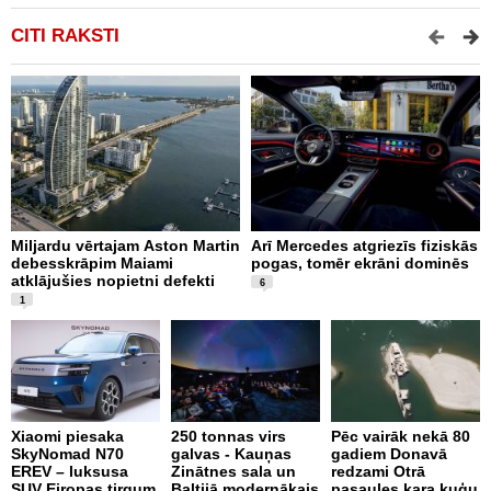
CITI RAKSTI
Miljardu vērtajam Aston Martin
Arī Mercedes atgriezīs fiziskās
P
debesskrāpim Maiami
pogas, tomēr ekrāni dominēs
p
atklājušies nopietni defekti
L
6
v
1
Xiaomi piesaka
250 tonnas virs
Pēc vairāk nekā 80
SkyNomad N70
galvas - Kauņas
gadiem Donavā
9
EREV – luksusa
Zinātnes sala un
redzami Otrā
a
SUV Eiropas tirgum
Baltijā modernākais
pasaules kara kuģu
s