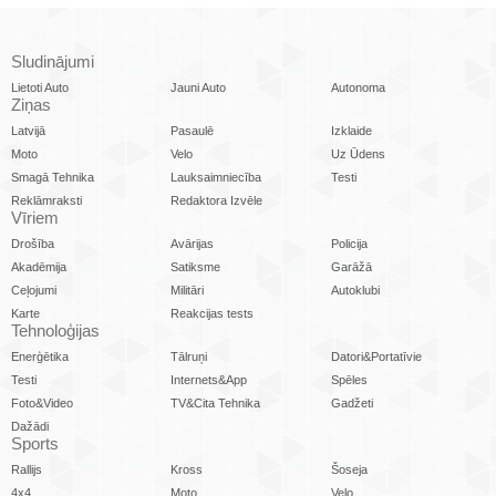
Sludinājumi
Lietoti Auto
Jauni Auto
Autonoma
Ziņas
Latvijā
Pasaulē
Izklaide
Moto
Velo
Uz Ūdens
Smagā Tehnika
Lauksaimniecība
Testi
Reklāmraksti
Redaktora Izvēle
Vīriem
Drošība
Avārijas
Policija
Akadēmija
Satiksme
Garāžā
Ceļojumi
Militāri
Autoklubi
Karte
Reakcijas tests
Tehnoloģijas
Enerģētika
Tālruņi
Datori&Portatīvie
Testi
Internets&App
Spēles
Foto&Video
TV&Cita Tehnika
Gadžeti
Dažādi
Sports
Rallijs
Kross
Šoseja
4x4
Moto
Velo