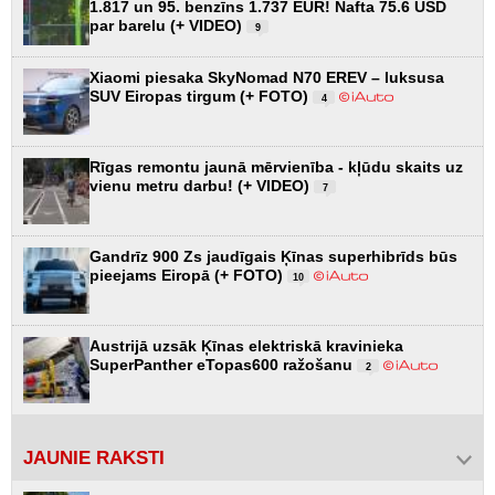
1.817 un 95. benzīns 1.737 EUR! Nafta 75.6 USD
par barelu (+ VIDEO)
9
Xiaomi piesaka SkyNomad N70 EREV – luksusa
SUV Eiropas tirgum (+ FOTO)
4
Rīgas remontu jaunā mērvienība - kļūdu skaits uz
vienu metru darbu! (+ VIDEO)
7
Gandrīz 900 Zs jaudīgais Ķīnas superhibrīds būs
pieejams Eiropā (+ FOTO)
10
Austrijā uzsāk Ķīnas elektriskā kravinieka
SuperPanther eTopas600 ražošanu
2
JAUNIE RAKSTI