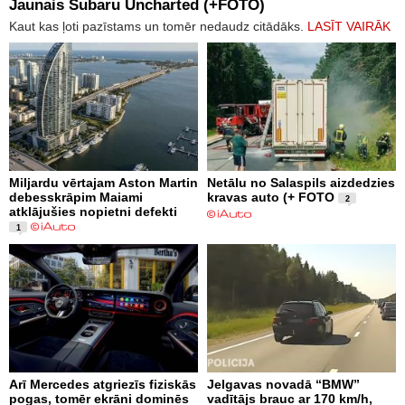
Jaunais Subaru Uncharted (+FOTO)
Kaut kas ļoti pazīstams un tomēr nedaudz citādāks.
LASĪT VAIRĀK
Miljardu vērtajam Aston Martin
Netālu no Salaspils aizdedzies
debesskrāpim Maiami
kravas auto (+ FOTO
2
atklājušies nopietni defekti
1
Arī Mercedes atgriezīs fiziskās
Jelgavas novadā “BMW”
pogas, tomēr ekrāni dominēs
vadītājs brauc ar 170 km/h,