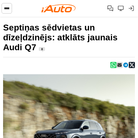
Septiņas sēdvietas un
dīzeļdzinējs: atklāts jaunais
Audi Q7
8