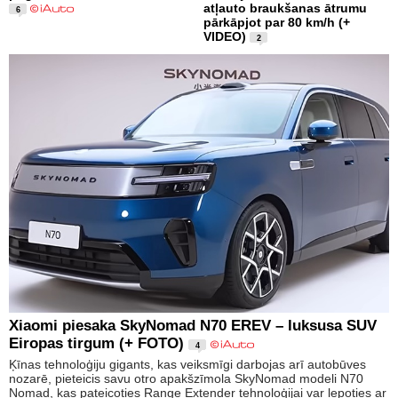
atļauto braukšanas ātrumu
6
pārkāpjot par 80 km/h (+
VIDEO)
2
Xiaomi piesaka SkyNomad N70 EREV – luksusa SUV
Eiropas tirgum (+ FOTO)
4
Ķīnas tehnoloģiju gigants, kas veiksmīgi darbojas arī autobūves
nozarē, pieteicis savu otro apakšzīmola SkyNomad modeli N70
Nomad, kas pateicoties Range Extender tehnoloģijai var lepoties ar