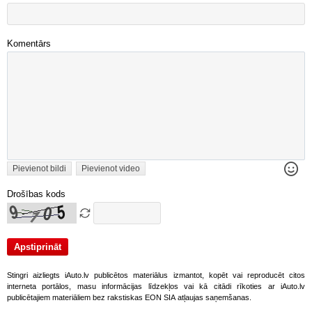
Komentārs
Pievienot bildi
Pievienot video
Drošības kods
Stingri aizliegts iAuto.lv publicētos materiālus izmantot, kopēt vai reproducēt citos
interneta portālos, masu informācijas līdzekļos vai kā citādi rīkoties ar iAuto.lv
publicētajiem materiāliem bez rakstiskas EON SIA atļaujas saņemšanas.