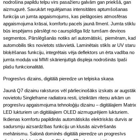
nodrošina papildu telpu virs pasažieru galvām gan priekšā, gan
aizmugurē. Savukārt regulējamas intensitātes aptumšošanas
funkcija un jumta apgaismojums, kas pielāgosies atmosfēras
apgaismojuma krāsai, komfortu pacels jaunā līmenī. Jumta stiklu
būs iespējams pārslēgt no caurspīdīga līdz tumšam deviņos
segmentos. Pārslēgšanās notiks arī automātiski, piemēram, kad
automobilis tiks novietots stāvvietā. Laminētais stikls ar UV staru
bloķēšanas funkciju, integrētais vēja deflektors un ērta vadība no
jumta moduļa vai MMI skārienjutīgā displeja nodrošinās īpaši
plašu funkcionalitāti.
Progresīvs dizains, digitālā pieredze un telpiska skaņa
Jaunā Q7 dizainu raksturos vēl pārliecinošāks izskats ar augstāk
novietotu Singleframe radiatora resti, izteiktām riteņu arkām un
progresīvu apgaismojuma tehnoloģiju dizainu – digitālajiem Matrix
LED lukturiem un digitālajiem OLED aizmugurējiem lukturiem.
Ikdienas komfortu papildinās automātiskās elektriskās durvis ar
sadursmju aizsardzības funkciju un klusās aizvēršanās
mehānismu. Salonā dominēs digitālā pieredze un progresīvs