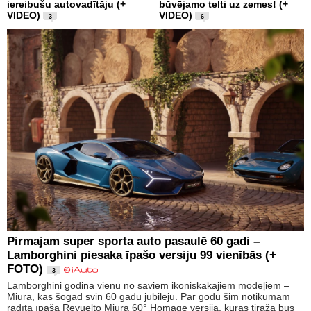
iereibušu autovadītāju (+
būvējamo telti uz zemes! (+
VIDEO)
VIDEO)
3
6
Pirmajam super sporta auto pasaulē 60 gadi –
Lamborghini piesaka īpašo versiju 99 vienībās (+
FOTO)
3
Lamborghini godina vienu no saviem ikoniskākajiem modeļiem –
Miura, kas šogad svin 60 gadu jubileju. Par godu šim notikumam
radīta īpaša Revuelto Miura 60° Homage versija, kuras tirāža būs