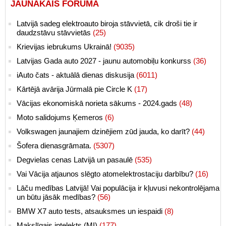
JAUNĀKAIS FORUMĀ
Latvijā sadeg elektroauto biroja stāvvietā, cik droši tie ir
daudzstāvu stāvvietās
(25)
Krievijas iebrukums Ukrainā!
(9035)
Latvijas Gada auto 2027 - jaunu automobiļu konkurss
(36)
iAuto čats - aktuālā dienas diskusija
(6011)
Kārtējā avārija Jūrmalā pie Circle K
(17)
Vācijas ekonomiskā norieta sākums - 2024.gads
(48)
Moto salidojums Ķemeros
(6)
Volkswagen jaunajiem dzinējiem zūd jauda, ko darīt?
(44)
Šofera dienasgrāmata.
(5307)
Degvielas cenas Latvijā un pasaulē
(535)
Vai Vācija atjaunos slēgto atomelektrostaciju darbību?
(16)
Lāču medības Latvijā! Vai populācija ir kļuvusi nekontrolējama
un būtu jāsāk medības?
(56)
BMW X7 auto tests, atsauksmes un iespaidi
(8)
Makslīgais intelekts (MI)
(177)