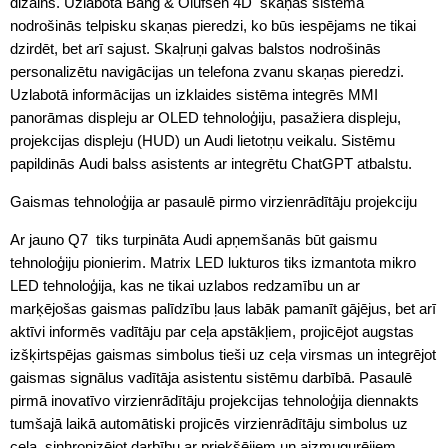
dizains. Uzlabotā Bang & Olufsen 4D skaņas sistēma
nodrošinās telpisku skaņas pieredzi, ko būs iespējams ne tikai
dzirdēt, bet arī sajust. Skaļruņi galvas balstos nodrošinās
personalizētu navigācijas un telefona zvanu skaņas pieredzi.
Uzlabotā informācijas un izklaides sistēma integrēs MMI
panorāmas displeju ar OLED tehnoloģiju, pasažiera displeju,
projekcijas displeju (HUD) un Audi lietotņu veikalu. Sistēmu
papildinās Audi balss asistents ar integrētu ChatGPT atbalstu.
Gaismas tehnoloģija ar pasaulē pirmo virzienrādītāju projekciju
Ar jauno Q7 tiks turpināta Audi apņemšanās būt gaismu
tehnoloģiju pionierim. Matrix LED lukturos tiks izmantota mikro
LED tehnoloģija, kas ne tikai uzlabos redzamību un ar
marķējošas gaismas palīdzību ļaus labāk pamanīt gājējus, bet arī
aktīvi informēs vadītāju par ceļa apstākļiem, projicējot augstas
izšķirtspējas gaismas simbolus tieši uz ceļa virsmas un integrējot
gaismas signālus vadītāja asistentu sistēmu darbībā. Pasaulē
pirmā inovatīvo virzienrādītāju projekcijas tehnoloģija diennakts
tumšajā laikā automātiski projicēs virzienrādītāju simbolus uz
ceļa, sinhronizējot darbību ar priekšējiem un aizmugurējiem