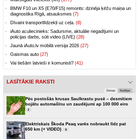
BMW F10 un X5 (E70/F15) remonts: dzinēja ķēžu maiņa un
diagnostika Rīgā, atsauksmes
(7)
Dīvaini transportlīdzekļi uz ceļa.
(8)
iAuto aculiecinieks: Sadursme, aktuālie negadījumi un
policijas darbs, sūti video (LIVE)
(28)
Jaunā iAuto.lv mobilā versija 2026
(27)
Gaismas auto
(27)
Vai tiešām latvieši ir komunisti?
(41)
LASĪTĀKIE RAKSTI
Dienas
Nedēļas
Pēc postošās krusas Saulkrastu pusē – desmitiem
bojātu automašīnu un zaudējumi ap 100 000 eiro
2
Elektriskais Škoda Peaq varēs nobraukt līdz pat
650 km (+ VIDEO)
8