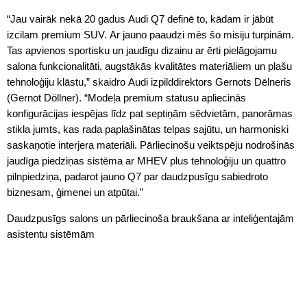
“Jau vairāk nekā 20 gadus Audi Q7 definē to, kādam ir jābūt
izcilam premium SUV. Ar jauno paaudzi mēs šo misiju turpinām.
Tas apvienos sportisku un jaudīgu dizainu ar ērti pielāgojamu
salona funkcionalitāti, augstākās kvalitātes materiāliem un plašu
tehnoloģiju klāstu,” skaidro Audi izpilddirektors Gernots Dēlneris
(Gernot Döllner). “Modeļa premium statusu apliecinās
konfigurācijas iespējas līdz pat septiņām sēdvietām, panorāmas
stikla jumts, kas rada paplašinātas telpas sajūtu, un harmoniski
saskaņotie interjera materiāli. Pārliecinošu veiktspēju nodrošinās
jaudīga piedziņas sistēma ar MHEV plus tehnoloģiju un quattro
pilnpiedziņa, padarot jauno Q7 par daudzpusīgu sabiedroto
biznesam, ģimenei un atpūtai.”
Daudzpusīgs salons un pārliecinoša braukšana ar inteliģentajām
asistentu sistēmām