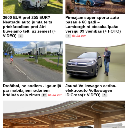
3600 EUR pret 255 EUR?
Pirmajam super sporta auto
Neatradu auto jumta telts
pasaulē 60 gadi –
priekšrocības pret ātri
Lamborghini piesaka īpašo
būvējamo telti uz zemes! (+
versiju 99 vienībās (+ FOTO)
VIDEO)
4
3
Drošībai, ne sodiem - Igaunijā
Jaunā Volkswagen cerība-
par mobilajiem radariem
elektroauto Volkswagen
brīdinās ceļa zimes
ID.Cross(+ VIDEO)
12
3