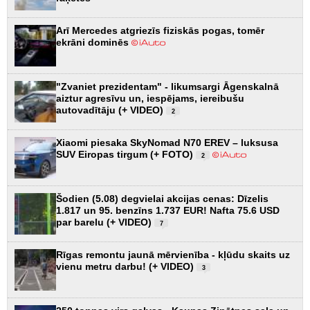
Arī Mercedes atgriezīs fiziskās pogas, tomēr
ekrāni dominēs
"Zvaniet prezidentam" - likumsargi Āgenskalnā
aiztur agresīvu un, iespējams, iereibušu
autovadītāju (+ VIDEO)
2
Xiaomi piesaka SkyNomad N70 EREV – luksusa
SUV Eiropas tirgum (+ FOTO)
2
Šodien (5.08) degvielai akcijas cenas: Dīzelis
1.817 un 95. benzīns 1.737 EUR! Nafta 75.6 USD
par barelu (+ VIDEO)
7
Rīgas remontu jaunā mērvienība - kļūdu skaits uz
vienu metru darbu! (+ VIDEO)
3