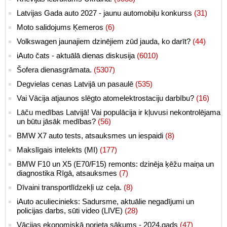
Latvijas Gada auto 2027 - jaunu automobiļu konkurss
(31)
Moto salidojums Ķemeros
(6)
Volkswagen jaunajiem dzinējiem zūd jauda, ko darīt?
(44)
iAuto čats - aktuālā dienas diskusija
(6010)
Šofera dienasgrāmata.
(5307)
Degvielas cenas Latvijā un pasaulē
(535)
Vai Vācija atjaunos slēgto atomelektrostaciju darbību?
(16)
Lāču medības Latvijā! Vai populācija ir kļuvusi nekontrolējama
un būtu jāsāk medības?
(56)
BMW X7 auto tests, atsauksmes un iespaidi
(8)
Makslīgais intelekts (MI)
(177)
BMW F10 un X5 (E70/F15) remonts: dzinēja ķēžu maiņa un
diagnostika Rīgā, atsauksmes
(7)
Dīvaini transportlīdzekļi uz ceļa.
(8)
iAuto aculiecinieks: Sadursme, aktuālie negadījumi un
policijas darbs, sūti video (LIVE)
(28)
Vācijas ekonomiskā norieta sākums - 2024.gads
(47)