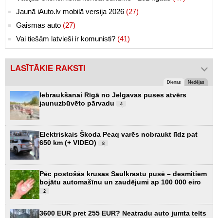
Jaunā iAuto.lv mobilā versija 2026
(27)
Gaismas auto
(27)
Vai tiešām latvieši ir komunisti?
(41)
LASĪTĀKIE RAKSTI
Dienas
Nedēļas
Iebraukšanai Rīgā no Jelgavas puses atvērs
jaunuzbūvēto pārvadu
4
Elektriskais Škoda Peaq varēs nobraukt līdz pat
650 km (+ VIDEO)
8
Pēc postošās krusas Saulkrastu pusē – desmitiem
bojātu automašīnu un zaudējumi ap 100 000 eiro
2
3600 EUR pret 255 EUR? Neatradu auto jumta telts