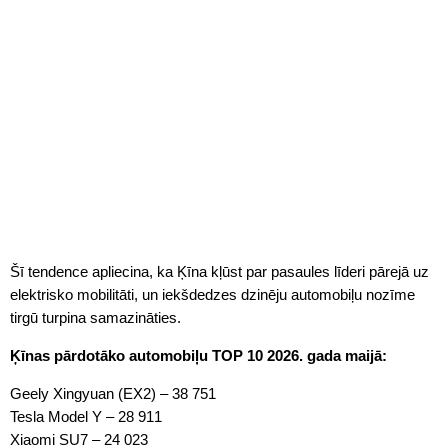
Šī tendence apliecina, ka Ķīna kļūst par pasaules līderi pārejā uz
elektrisko mobilitāti, un iekšdedzes dzinēju automobiļu nozīme
tirgū turpina samazināties.
Ķīnas pārdotāko automobiļu TOP 10 2026. gada maijā:
Geely Xingyuan (EX2) – 38 751
Tesla Model Y – 28 911
Xiaomi SU7 – 24 023