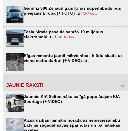
Gandrīz 900 Zs jaudīgais Ķīnas superhibrīds būs
pieejams Eiropā (+ FOTO)
10
Tesla pirmie pasaulē saražo 10 miljonus
elektromobiļu
9
Rīgas remontu jaunā mērvienība - kļūdu skaits uz
vienu metru darbu! (+ VIDEO)
3
JAUNIE RAKSTI
Jaunais KIA Seltos nāks palīgā populārajam KIA
Sportage (+ VIDEO)
Aizsardzības ministrs norāda uz nepieciešamību
Latvijai sagādāt savas spārnotās un ballistiskās
raķetes