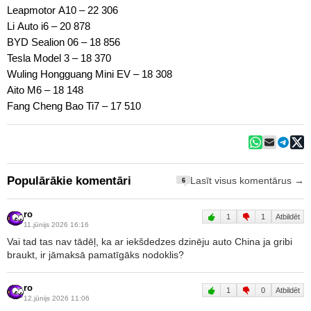
Leapmotor A10 – 22 306
Li Auto i6 – 20 878
BYD Sealion 06 – 18 856
Tesla Model 3 – 18 370
Wuling Hongguang Mini EV – 18 308
Aito M6 – 18 148
Fang Cheng Bao Ti7 – 17 510
Populārākie komentāri
Lasīt visus komentārus →
6
ro
1
1
Atbildēt
11.jūnijs 2026 16:16
Vai tad tas nav tādēļ, ka ar iekšdedzes dzinēju auto China ja gribi
braukt, ir jāmaksā pamatīgāks nodoklis?
ro
1
0
Atbildēt
12.jūnijs 2026 11:06