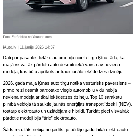
Foto: Ekrānbilde no Youtube.com
iAuto.lv | 11.jūnijs 2026 14:37
Dati par pasaules lielāko automobiļu noieta tirgu Ķīnu rāda, ka
maijā visvairāk pārdoto auto desmitniekā vairs nav neviena
modeļa, kas būtu aprīkots ar tradicionālo iekšdedzes dzinēju.
2026. gada maijā Ķīnas auto tirgū notika vēsturisks pavērsiens –
pirmo reizi desmit pārdotāko vieglo automobiļu vidū nebija
neviena modeļa ar tikai iekšdedzes dzinēju. Top 10 sarakstu
pilnībā veidoja tā sauktie jaunās enerģijas transportlīdzekļi (NEV),
tostarp elektroauto un uzlādējamie hibrīdi. Turklāt pieci visvairāk
pārdotie modeļi bija “tīrie” elektroauto.
Šāds rezultāts nebija negaidīts, jo pēdējo gadu laikā elektroauto