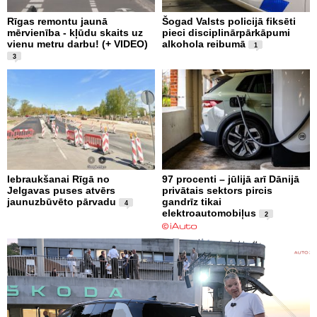
Rīgas remontu jaunā
Šogad Valsts policijā fiksēti
mērvienība - kļūdu skaits uz
pieci disciplinārpārkāpumi
vienu metru darbu! (+ VIDEO)
alkohola reibumā
1
3
Iebraukšanai Rīgā no
97 procenti – jūlijā arī Dānijā
Jelgavas puses atvērs
privātais sektors pircis
jaunuzbūvēto pārvadu
gandrīz tikai
4
elektroautomobiļus
2