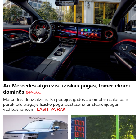
Arī Mercedes atgriezīs fiziskās pogas, tomēr ekrāni
dominēs
Mercedes-Benz atzinis, ka pēdējos gados automobiļu salonos ir
pārāk tālu aizgājis fizisko pogu aizstāšanā ar skārienjutīgām
vadības ierīcēm.
LASĪT VAIRĀK