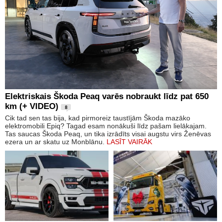
Elektriskais Škoda Peaq varēs nobraukt līdz pat 650
km (+ VIDEO)
8
Cik tad sen tas bija, kad pirmoreiz taustījām Škoda mazāko
elektromobili Epiq? Tagad esam nonākuši līdz pašam lielākajam.
Tas saucas Škoda Peaq, un tika izrādīts visai augstu virs Ženēvas
ezera un ar skatu uz Monblānu.
LASĪT VAIRĀK