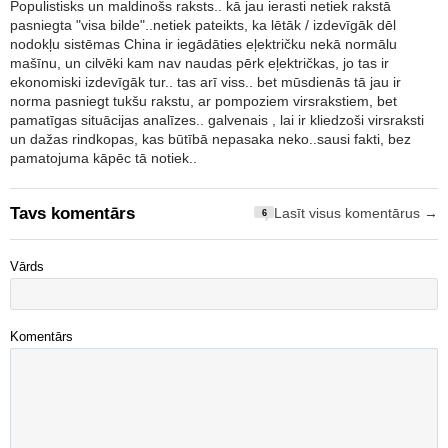
Populistisks un maldinošs raksts.. kā jau ierasti netiek rakstā
pasniegta "visa bilde"..netiek pateikts, ka lētāk / izdevīgāk dēl
nodokļu sistēmas China ir iegādāties eļektričku nekā normālu
mašīnu, un cilvēki kam nav naudas pērk eļektričkas, jo tas ir
ekonomiski izdevīgāk tur.. tas arī viss.. bet mūsdienās tā jau ir
norma pasniegt tukšu rakstu, ar pompoziem virsrakstiem, bet
pamatīgas situācijas analīzes.. galvenais , lai ir kliedzoši virsraksti
un dažas rindkopas, kas būtībā nepasaka neko..sausi fakti, bez
pamatojuma kāpēc tā notiek..
Tavs komentārs
Lasīt visus komentārus →
6
Vārds
Komentārs