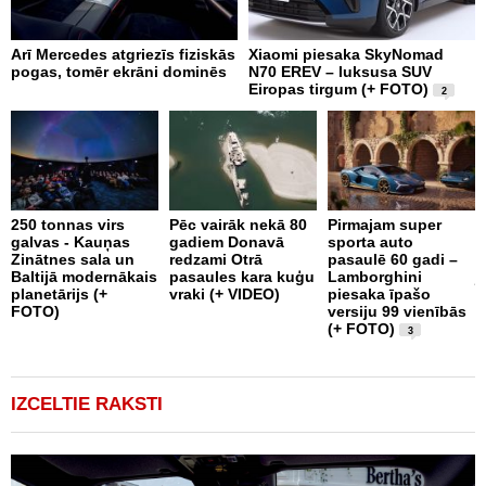
Arī Mercedes atgriezīs fiziskās
Xiaomi piesaka SkyNomad
T
pogas, tomēr ekrāni dominēs
N70 EREV – luksusa SUV
A
Eiropas tirgum (+ FOTO)
v
2
e
250 tonnas virs
Pēc vairāk nekā 80
Pirmajam super
galvas - Kauņas
gadiem Donavā
sporta auto
P
Zinātnes sala un
redzami Otrā
pasaulē 60 gadi –
a
Baltijā modernākais
pasaules kara kuģu
Lamborghini
j
planetārijs (+
vraki (+ VIDEO)
piesaka īpašo
1
FOTO)
versiju 99 vienībās
S
(+ FOTO)
3
IZCELTIE RAKSTI