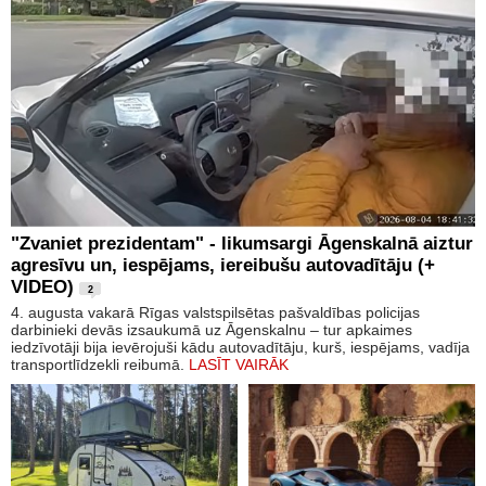
"Zvaniet prezidentam" - likumsargi Āgenskalnā aiztur
agresīvu un, iespējams, iereibušu autovadītāju (+
VIDEO)
2
4. augusta vakarā Rīgas valstspilsētas pašvaldības policijas
darbinieki devās izsaukumā uz Āgenskalnu – tur apkaimes
iedzīvotāji bija ievērojuši kādu autovadītāju, kurš, iespējams, vadīja
transportlīdzekli reibumā.
LASĪT VAIRĀK