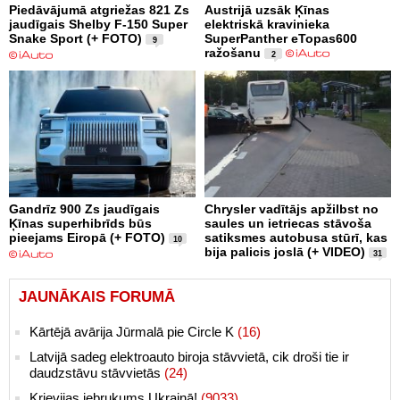
Piedāvājumā atgriežas 821 Zs
Austrijā uzsāk Ķīnas
jaudīgais Shelby F-150 Super
elektriskā kravinieka
Snake Sport (+ FOTO)
SuperPanther eTopas600
9
ražošanu
2
Gandrīz 900 Zs jaudīgais
Chrysler vadītājs apžilbst no
Ķīnas superhibrīds būs
saules un ietriecas stāvoša
pieejams Eiropā (+ FOTO)
satiksmes autobusa stūrī, kas
10
bija palicis joslā (+ VIDEO)
31
JAUNĀKAIS FORUMĀ
Kārtējā avārija Jūrmalā pie Circle K
(16)
Latvijā sadeg elektroauto biroja stāvvietā, cik droši tie ir
daudzstāvu stāvvietās
(24)
Krievijas iebrukums Ukrainā!
(9033)