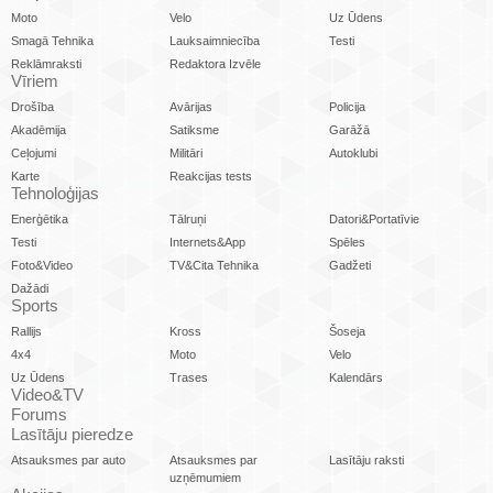
Moto
Velo
Uz Ūdens
Smagā Tehnika
Lauksaimniecība
Testi
Reklāmraksti
Redaktora Izvēle
Vīriem
Drošība
Avārijas
Policija
Akadēmija
Satiksme
Garāžā
Ceļojumi
Militāri
Autoklubi
Karte
Reakcijas tests
Tehnoloģijas
Enerģētika
Tālruņi
Datori&Portatīvie
Testi
Internets&App
Spēles
Foto&Video
TV&Cita Tehnika
Gadžeti
Dažādi
Sports
Rallijs
Kross
Šoseja
4x4
Moto
Velo
Uz Ūdens
Trases
Kalendārs
Video&TV
Forums
Lasītāju pieredze
Atsauksmes par auto
Atsauksmes par
Lasītāju raksti
uzņēmumiem