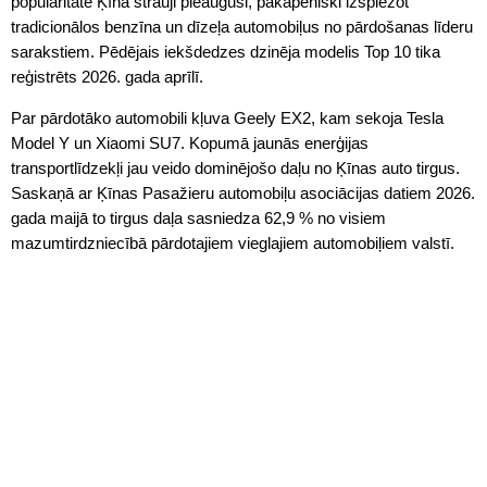
popularitāte Ķīnā strauji pieaugusi, pakāpeniski izspiežot
tradicionālos benzīna un dīzeļa automobiļus no pārdošanas līderu
sarakstiem. Pēdējais iekšdedzes dzinēja modelis Top 10 tika
reģistrēts 2026. gada aprīlī.
Par pārdotāko automobili kļuva Geely EX2, kam sekoja Tesla
Model Y un Xiaomi SU7. Kopumā jaunās enerģijas
transportlīdzekļi jau veido dominējošo daļu no Ķīnas auto tirgus.
Saskaņā ar Ķīnas Pasažieru automobiļu asociācijas datiem 2026.
gada maijā to tirgus daļa sasniedza 62,9 % no visiem
mazumtirdzniecībā pārdotajiem vieglajiem automobiļiem valstī.