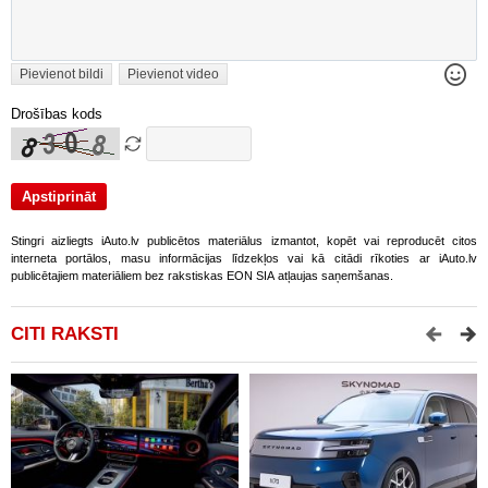
Pievienot bildi
Pievienot video
Drošības kods
Stingri aizliegts iAuto.lv publicētos materiālus izmantot, kopēt vai reproducēt citos
interneta portālos, masu informācijas līdzekļos vai kā citādi rīkoties ar iAuto.lv
publicētajiem materiāliem bez rakstiskas EON SIA atļaujas saņemšanas.
CITI RAKSTI