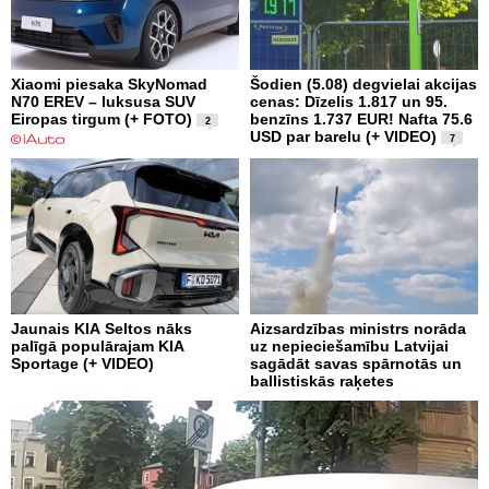
Xiaomi piesaka SkyNomad
Šodien (5.08) degvielai akcijas
N70 EREV – luksusa SUV
cenas: Dīzelis 1.817 un 95.
Eiropas tirgum (+ FOTO)
benzīns 1.737 EUR! Nafta 75.6
2
USD par barelu (+ VIDEO)
7
Jaunais KIA Seltos nāks
Aizsardzības ministrs norāda
palīgā populārajam KIA
uz nepieciešamību Latvijai
Sportage (+ VIDEO)
sagādāt savas spārnotās un
ballistiskās raķetes