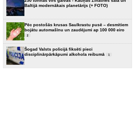
250 tonnas virs galvas - Kauņas Zinātnes sala un
Baltijā modernākais planetārijs (+ FOTO)
Pēc postošās krusas Saulkrastu pusē – desmitiem
bojātu automašīnu un zaudējumi ap 100 000 eiro
2
Šogad Valsts policijā fiksēti pieci
disciplinārpārkāpumi alkohola reibumā
1