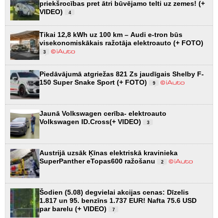
priekšrocības pret ātri būvējamo telti uz zemes! (+
VIDEO)
4
Tikai 12,8 kWh uz 100 km – Audi e-tron būs
visekonomiskākais ražotāja elektroauto (+ FOTO)
3
Piedāvājumā atgriežas 821 Zs jaudīgais Shelby F-
150 Super Snake Sport (+ FOTO)
9
Jaunā Volkswagen cerība- elektroauto
Volkswagen ID.Cross(+ VIDEO)
3
Austrijā uzsāk Ķīnas elektriskā kravinieka
SuperPanther eTopas600 ražošanu
2
Šodien (5.08) degvielai akcijas cenas: Dīzelis
1.817 un 95. benzīns 1.737 EUR! Nafta 75.6 USD
par barelu (+ VIDEO)
7