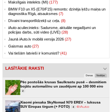
Makslīgais intelekts (MI)
(177)
BMW F10 un X5 (E70/F15) remonts: dzinēja ķēžu maiņa un
diagnostika Rīgā, atsauksmes
(7)
Dīvaini transportlīdzekļi uz ceļa.
(8)
iAuto aculiecinieks: Sadursme, aktuālie negadījumi un
policijas darbs, sūti video (LIVE)
(28)
Jaunā iAuto.lv mobilā versija 2026
(27)
Gaismas auto
(27)
Vai tiešām latvieši ir komunisti?
(41)
LASĪTĀKIE RAKSTI
Dienas
Nedēļas
Pēc postošās krusas Saulkrastu pusē – desmitiem
bojātu automašīnu un zaudējumi ap 100 000 eiro
2
Xiaomi piesaka SkyNomad N70 EREV – luksusa
SUV Eiropas tirgum (+ FOTO)
4