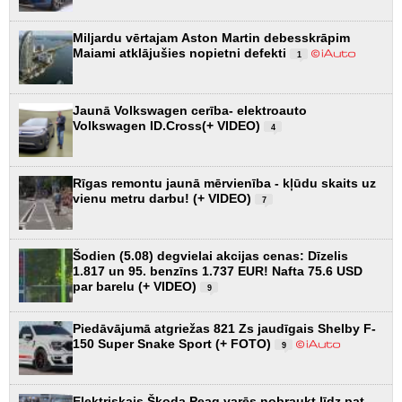
Miljardu vērtajam Aston Martin debesskrāpim
Maiami atklājušies nopietni defekti
1
Jaunā Volkswagen cerība- elektroauto
Volkswagen ID.Cross(+ VIDEO)
4
Rīgas remontu jaunā mērvienība - kļūdu skaits uz
vienu metru darbu! (+ VIDEO)
7
Šodien (5.08) degvielai akcijas cenas: Dīzelis
1.817 un 95. benzīns 1.737 EUR! Nafta 75.6 USD
par barelu (+ VIDEO)
9
Piedāvājumā atgriežas 821 Zs jaudīgais Shelby F-
150 Super Snake Sport (+ FOTO)
9
Elektriskais Škoda Peaq varēs nobraukt līdz pat