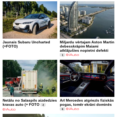
Jaunais Subaru Uncharted
Miljardu vērtajam Aston Martin
(+FOTO)
debesskrāpim Maiami
atklājušies nopietni defekti
1
Netālu no Salaspils aizdedzies
Arī Mercedes atgriezīs fiziskās
kravas auto (+ FOTO
pogas, tomēr ekrāni dominēs
2
6