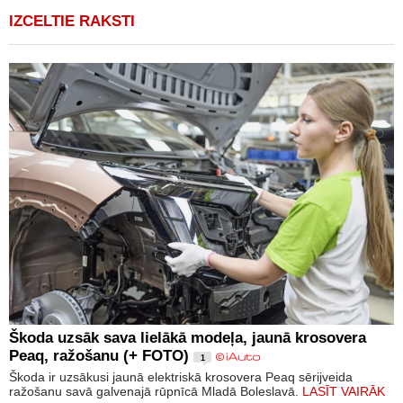
IZCELTIE RAKSTI
Škoda uzsāk sava lielākā modeļa, jaunā krosovera
Peaq, ražošanu (+ FOTO)
1
Škoda ir uzsākusi jaunā elektriskā krosovera Peaq sērijveida
ražošanu savā galvenajā rūpnīcā Mladā Boleslavā.
LASĪT VAIRĀK