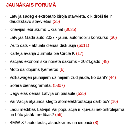
JAUNĀKAIS FORUMĀ
Latvijā sadeg elektroauto biroja stāvvietā, cik droši tie ir
daudzstāvu stāvvietās
(25)
Krievijas iebrukums Ukrainā!
(9035)
Latvijas Gada auto 2027 - jaunu automobiļu konkurss
(36)
iAuto čats - aktuālā dienas diskusija
(6011)
Kārtējā avārija Jūrmalā pie Circle K
(17)
Vācijas ekonomiskā norieta sākums - 2024.gads
(48)
Moto salidojums Ķemeros
(6)
Volkswagen jaunajiem dzinējiem zūd jauda, ko darīt?
(44)
Šofera dienasgrāmata.
(5307)
Degvielas cenas Latvijā un pasaulē
(535)
Vai Vācija atjaunos slēgto atomelektrostaciju darbību?
(16)
Lāču medības Latvijā! Vai populācija ir kļuvusi nekontrolējama
un būtu jāsāk medības?
(56)
BMW X7 auto tests, atsauksmes un iespaidi
(8)