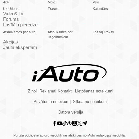
4x4
Moto
Velo
Uz Ūdens
Trases
Kalendārs
Video&TV
Forums
Lasītāju pieredze
Atsauksmes par auto
Atsauksmes par
Lasītāju raksti
uzņēmumiem
Akcijas
Jautā ekspertam
Ziņo!
Reklāma
Kontakti
Lietošanas noteikumi
Privātuma noteikumi
Sīkdatņu noteikumi
Datora versija
Portālā publicētie autoru viedokļi var atšķirties no iAuto redakcijas viedokļa.