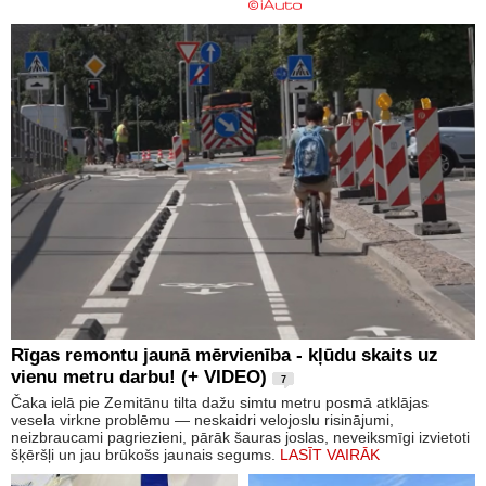
Rīgas remontu jaunā mērvienība - kļūdu skaits uz
vienu metru darbu! (+ VIDEO)
7
Čaka ielā pie Zemitānu tilta dažu simtu metru posmā atklājas
vesela virkne problēmu — neskaidri velojoslu risinājumi,
neizbraucami pagriezieni, pārāk šauras joslas, neveiksmīgi izvietoti
šķēršļi un jau brūkošs jaunais segums.
LASĪT VAIRĀK