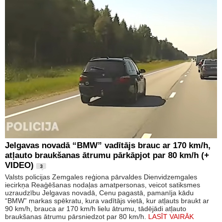
Jelgavas novadā “BMW” vadītājs brauc ar 170 km/h,
atļauto braukšanas ātrumu pārkāpjot par 80 km/h (+
VIDEO)
3
Valsts policijas Zemgales reģiona pārvaldes Dienvidzemgales
iecirkņa Reaģēšanas nodaļas amatpersonas, veicot satiksmes
uzraudzību Jelgavas novadā, Cenu pagastā, pamanīja kādu
“BMW” markas spēkratu, kura vadītājs vietā, kur atļauts braukt ar
90 km/h, brauca ar 170 km/h lielu ātrumu, tādējādi atļauto
braukšanas ātrumu pārsniedzot par 80 km/h.
LASĪT VAIRĀK