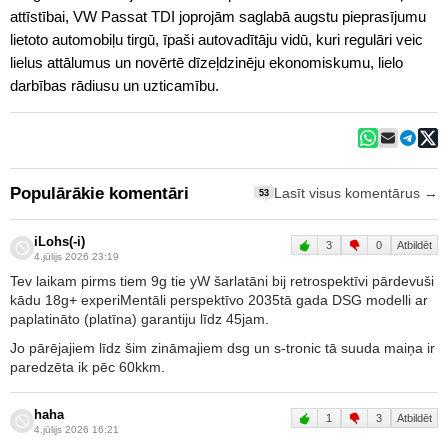
attīstībai, VW Passat TDI joprojām saglabā augstu pieprasījumu
lietoto automobiļu tirgū, īpaši autovadītāju vidū, kuri regulāri veic
lielus attālumus un novērtē dīzeļdzinēju ekonomiskumu, lielo
darbības rādiusu un uzticamību.
Populārākie komentāri
Lasīt visus komentārus →
53
iLohs(-i)
3
0
Atbildēt
4.jūlijs 2026 23:19
Tev laikam pirms tiem 9g tie yW šarlatāni bij retrospektīvi pārdevuši
kādu 18g+ experiMentāli perspektīvo 2035tā gada DSG modelli ar
paplatināto (platīna) garantiju līdz 45jam.
Jo pārējajiem līdz šim zināmajiem dsg un s-tronic tā suuda maiņa ir
paredzēta ik pēc 60kkm.
haha
1
3
Atbildēt
4.jūlijs 2026 16:21