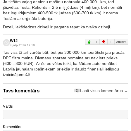
Ja tiešām vajag ar vienu mašīnu nobraukt 400 000+ km, tad
jāizvēlas Tesla. Rekords ir 2,5 milj jūdzes (4 milj km), bet normāli
bez ieguldījumiem 400-500 tk jūdzes (600-700 tk km) ir norma
Teslām ar orģinālo bateriju.
Dīzeļi, iekšdedzes dzinēji ir pagātne tāpat kā tvaika dzineji.
W12
1
1
Atbildēt
4.jūlijs 2026 17:18
Tas viss tā arī varētu būt, bet pie 300 000 km teorētiski jau prasās
DPF filtra maiņa. Divmasu sparata nomaiņa arī nav lēts prieks
(600…800 EUR). Ar šo es vēlos teikt, ka šādam auto nonākot
Latvijā jaunajam īpašniekam priekšā ir daudz finansiāli ietilpīgu
izaicinājumu😉
Tavs komentārs
Lasīt visus komentārus →
53
Vārds
Komentārs