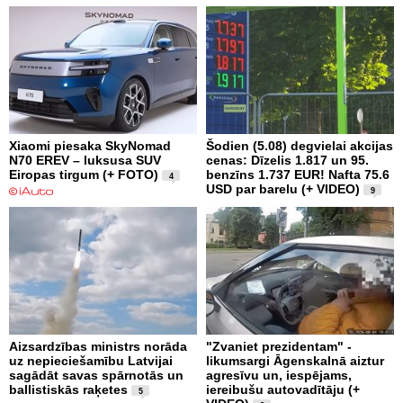
Xiaomi piesaka SkyNomad
Šodien (5.08) degvielai akcijas
N70 EREV – luksusa SUV
cenas: Dīzelis 1.817 un 95.
Eiropas tirgum (+ FOTO)
benzīns 1.737 EUR! Nafta 75.6
4
USD par barelu (+ VIDEO)
9
Aizsardzības ministrs norāda
"Zvaniet prezidentam" -
uz nepieciešamību Latvijai
likumsargi Āgenskalnā aiztur
sagādāt savas spārnotās un
agresīvu un, iespējams,
ballistiskās raķetes
iereibušu autovadītāju (+
5