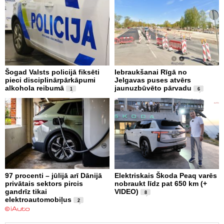
Šogad Valsts policijā fiksēti
Iebraukšanai Rīgā no
pieci disciplinārpārkāpumi
Jelgavas puses atvērs
alkohola reibumā
jaunuzbūvēto pārvadu
1
6
97 procenti – jūlijā arī Dānijā
Elektriskais Škoda Peaq varēs
privātais sektors pircis
nobraukt līdz pat 650 km (+
gandrīz tikai
VIDEO)
8
elektroautomobiļus
2