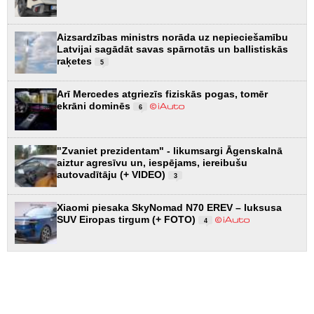
Aizsardzības ministrs norāda uz nepieciešamību
Latvijai sagādāt savas spārnotās un ballistiskās
raķetes
5
Arī Mercedes atgriezīs fiziskās pogas, tomēr
ekrāni dominēs
6
"Zvaniet prezidentam" - likumsargi Āgenskalnā
aiztur agresīvu un, iespējams, iereibušu
autovadītāju (+ VIDEO)
3
Xiaomi piesaka SkyNomad N70 EREV – luksusa
SUV Eiropas tirgum (+ FOTO)
4