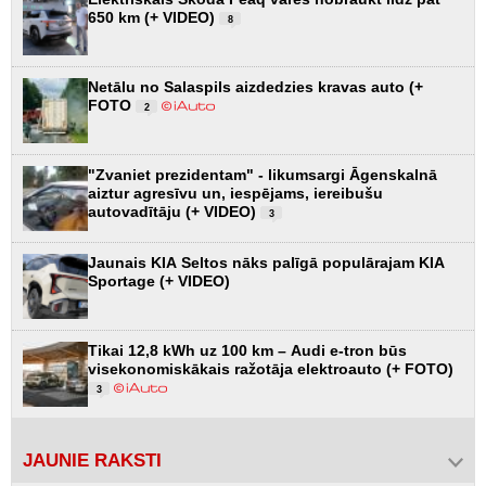
650 km (+ VIDEO)
8
Netālu no Salaspils aizdedzies kravas auto (+
FOTO
2
"Zvaniet prezidentam" - likumsargi Āgenskalnā
aiztur agresīvu un, iespējams, iereibušu
autovadītāju (+ VIDEO)
3
Jaunais KIA Seltos nāks palīgā populārajam KIA
Sportage (+ VIDEO)
Tikai 12,8 kWh uz 100 km – Audi e-tron būs
visekonomiskākais ražotāja elektroauto (+ FOTO)
3
JAUNIE RAKSTI