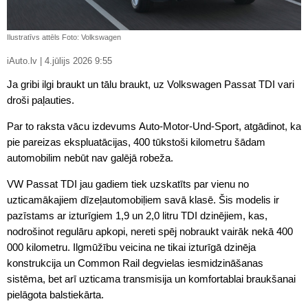
Ilustratīvs attēls Foto: Volkswagen
iAuto.lv | 4.jūlijs 2026 9:55
Ja gribi ilgi braukt un tālu braukt, uz Volkswagen Passat TDI vari
droši paļauties.
Par to raksta vācu izdevums Auto-Motor-Und-Sport, atgādinot, ka
pie pareizas ekspluatācijas, 400 tūkstoši kilometru šādam
automobilim nebūt nav galējā robeža.
VW Passat TDI jau gadiem tiek uzskatīts par vienu no
uzticamākajiem dīzeļautomobiļiem savā klasē. Šis modelis ir
pazīstams ar izturīgiem 1,9 un 2,0 litru TDI dzinējiem, kas,
nodrošinot regulāru apkopi, nereti spēj nobraukt vairāk nekā 400
000 kilometru. Ilgmūžību veicina ne tikai izturīgā dzinēja
konstrukcija un Common Rail degvielas iesmidzināšanas
sistēma, bet arī uzticama transmisija un komfortablai braukšanai
pielāgota balstiekārta.