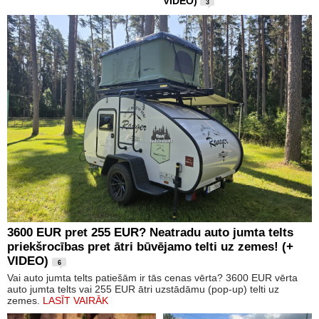
VIDEO)
3
3600 EUR pret 255 EUR? Neatradu auto jumta telts
priekšrocības pret ātri būvējamo telti uz zemes! (+
VIDEO)
6
Vai auto jumta telts patiešām ir tās cenas vērta? 3600 EUR vērta
auto jumta telts vai 255 EUR ātri uzstādāmu (pop-up) telti uz
zemes.
LASĪT VAIRĀK