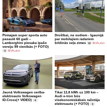
Pirmajam super sporta auto
Drošībai, ne sodiem - Igaunijā
pasaulē 60 gadi –
par mobilajiem radariem
Lamborghini piesaka īpašo
brīdinās ceļa zimes
12
versiju 99 vienībās (+ FOTO)
3
Jaunā Volkswagen cerība-
Tikai 12,8 kWh uz 100 km –
elektroauto Volkswagen
Audi e-tron būs
ID.Cross(+ VIDEO)
visekonomiskākais ražotāja
4
elektroauto (+ FOTO)
3