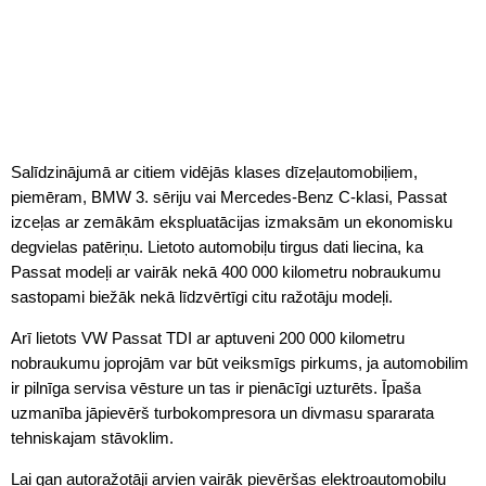
Salīdzinājumā ar citiem vidējās klases dīzeļautomobiļiem,
piemēram, BMW 3. sēriju vai Mercedes-Benz C-klasi, Passat
izceļas ar zemākām ekspluatācijas izmaksām un ekonomisku
degvielas patēriņu. Lietoto automobiļu tirgus dati liecina, ka
Passat modeļi ar vairāk nekā 400 000 kilometru nobraukumu
sastopami biežāk nekā līdzvērtīgi citu ražotāju modeļi.
Arī lietots VW Passat TDI ar aptuveni 200 000 kilometru
nobraukumu joprojām var būt veiksmīgs pirkums, ja automobilim
ir pilnīga servisa vēsture un tas ir pienācīgi uzturēts. Īpaša
uzmanība jāpievērš turbokompresora un divmasu spararata
tehniskajam stāvoklim.
Lai gan autoražotāji arvien vairāk pievēršas elektroautomobiļu