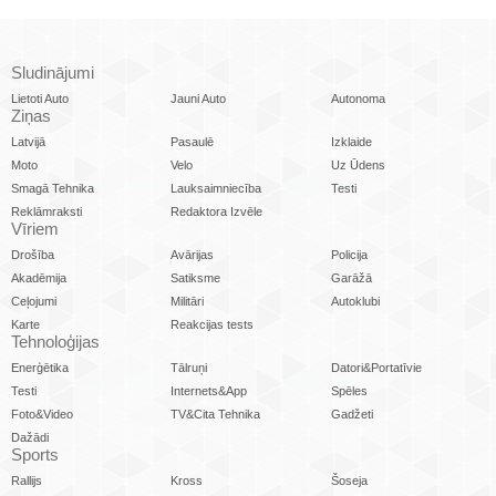
Sludinājumi
Lietoti Auto
Jauni Auto
Autonoma
Ziņas
Latvijā
Pasaulē
Izklaide
Moto
Velo
Uz Ūdens
Smagā Tehnika
Lauksaimniecība
Testi
Reklāmraksti
Redaktora Izvēle
Vīriem
Drošība
Avārijas
Policija
Akadēmija
Satiksme
Garāžā
Ceļojumi
Militāri
Autoklubi
Karte
Reakcijas tests
Tehnoloģijas
Enerģētika
Tālruņi
Datori&Portatīvie
Testi
Internets&App
Spēles
Foto&Video
TV&Cita Tehnika
Gadžeti
Dažādi
Sports
Rallijs
Kross
Šoseja