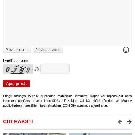
Pievienot bildi
Pievienot video
Drošības kods
Stingri aizliegts iAuto.lv publicētos materiālus izmantot, kopēt vai reproducēt citos
interneta portālos, masu informācijas līdzekļos vai kā citādi rīkoties ar iAuto.lv
publicētajiem materiāliem bez rakstiskas EON SIA atļaujas saņemšanas.
CITI RAKSTI