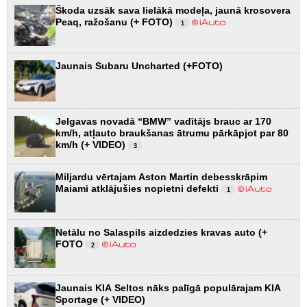
Škoda uzsāk sava lielākā modeļa, jaunā krosovera
Peaq, ražošanu (+ FOTO)
1
Jaunais Subaru Uncharted (+FOTO)
Jelgavas novadā “BMW” vadītājs brauc ar 170
km/h, atļauto braukšanas ātrumu pārkāpjot par 80
km/h (+ VIDEO)
3
Miljardu vērtajam Aston Martin debesskrāpim
Maiami atklājušies nopietni defekti
1
Netālu no Salaspils aizdedzies kravas auto (+
FOTO
2
Jaunais KIA Seltos nāks palīgā populārajam KIA
Sportage (+ VIDEO)