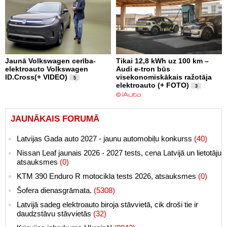
Jaunā Volkswagen cerība-
Tikai 12,8 kWh uz 100 km –
elektroauto Volkswagen
Audi e-tron būs
ID.Cross(+ VIDEO)
visekonomiskākais ražotāja
5
elektroauto (+ FOTO)
3
JAUNĀKAIS FORUMĀ
Latvijas Gada auto 2027 - jaunu automobiļu konkurss
(40)
Nissan Leaf jaunais 2026 - 2027 tests, cena Latvijā un lietotāju
atsauksmes
(0)
KTM 390 Enduro R motocikla tests 2026, atsauksmes
(0)
Šofera dienasgrāmata.
(5308)
Latvijā sadeg elektroauto biroja stāvvietā, cik droši tie ir
daudzstāvu stāvvietās
(32)