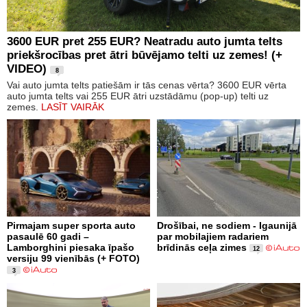
3600 EUR pret 255 EUR? Neatradu auto jumta telts
priekšrocības pret ātri būvējamo telti uz zemes! (+
VIDEO)
8
Vai auto jumta telts patiešām ir tās cenas vērta? 3600 EUR vērta
auto jumta telts vai 255 EUR ātri uzstādāmu (pop-up) telti uz
zemes.
LASĪT VAIRĀK
Pirmajam super sporta auto
Drošībai, ne sodiem - Igaunijā
pasaulē 60 gadi –
par mobilajiem radariem
Lamborghini piesaka īpašo
brīdinās ceļa zimes
12
versiju 99 vienībās (+ FOTO)
3