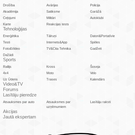
Drošība
Avārijas
Policija
Akadēmija
Satiksme
Garāžā
Ceļojumi
Militāri
Autoklubi
Karte
Reakcijas tests
Tehnoloģijas
Enerģētika
Tālruņi
Datori&Portatīvie
Testi
Internets&App
Spēles
Foto&Video
TV&Cita Tehnika
Gadžeti
Dažādi
Sports
Rallijs
Kross
Šoseja
4x4
Moto
Velo
Uz Ūdens
Trases
Kalendārs
Video&TV
Forums
Lasītāju pieredze
Atsauksmes par auto
Atsauksmes par
Lasītāju raksti
uzņēmumiem
Akcijas
Jautā ekspertam