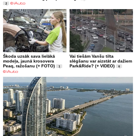
2
Škoda uzsāk sava lielākā
Vai tiešām Vanšu tilta
modeļa, jaunā krosovera
slēgšanu var aizstāt ar dažiem
Peaq, ražošanu (+ FOTO)
Park&Ride? (+ VIDEO)
1
6