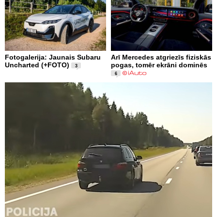
Fotogalerija: Jaunais Subaru
Arī Mercedes atgriezīs fiziskās
Uncharted (+FOTO)
pogas, tomēr ekrāni dominēs
3
6