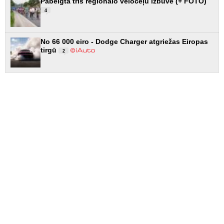
Pabeigta trīs reģionālo veloceļu izbūve (+ FOTO)
4
No 66 000 eiro - Dodge Charger atgriežas Eiropas
tirgū
2