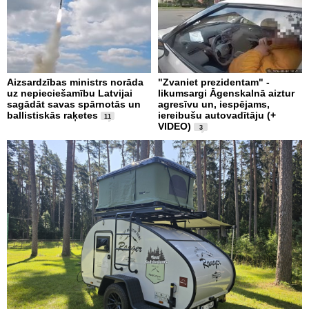
Aizsardzības ministrs norāda
"Zvaniet prezidentam" -
uz nepieciešamību Latvijai
likumsargi Āgenskalnā aiztur
sagādāt savas spārnotās un
agresīvu un, iespējams,
ballistiskās raķetes
iereibušu autovadītāju (+
11
VIDEO)
3