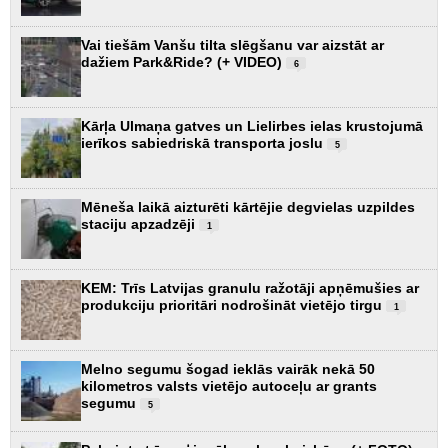
Vai tiešām Vanšu tilta slēgšanu var aizstāt ar
dažiem Park&Ride? (+ VIDEO)
6
Kārļa Ulmaņa gatves un Lielirbes ielas krustojumā
ierīkos sabiedriskā transporta joslu
5
Mēneša laikā aizturēti kārtējie degvielas uzpildes
staciju apzadzēji
1
KEM: Trīs Latvijas granulu ražotāji apņēmušies ar
produkciju prioritāri nodrošināt vietējo tirgu
1
Melno segumu šogad ieklās vairāk nekā 50
kilometros valsts vietējo autoceļu ar grants
segumu
5