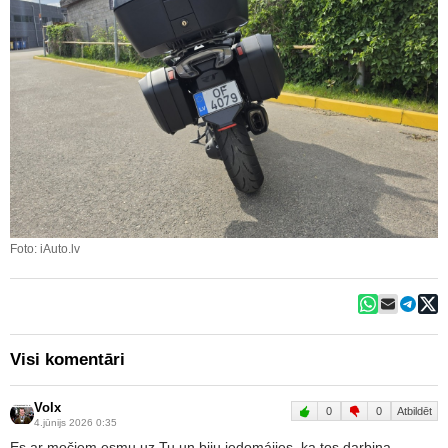
Foto: iAuto.lv
Visi komentāri
Volx
0
0
Atbildēt
4.jūnijs 2026 0:35
Es ar močiem esmu uz Tu un biju iedomájies, ka tos darbina