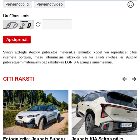
Pievienot bildi
Pievienot video
Drošības kods
Stingri aizliegts iAuto.lv publicētos materiālus izmantot, kopēt vai reproducēt citos
interneta portālos, masu informācijas līdzekļos vai kā citādi rīkoties ar iAuto.lv
publicētajiem materiāliem bez rakstiskas EON SIA atļaujas saņemšanas.
CITI RAKSTI
Fotogalerija: Jaunais Subaru
Jaunais KIA Seltos nāks
V