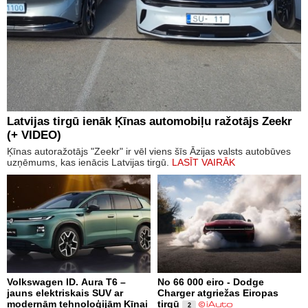
Latvijas tirgū ienāk Ķīnas automobiļu ražotājs Zeekr
(+ VIDEO)
Ķīnas autoražotājs "Zeekr" ir vēl viens šīs Āzijas valsts autobūves
uzņēmums, kas ienācis Latvijas tirgū.
LASĪT VAIRĀK
Volkswagen ID. Aura T6 –
No 66 000 eiro - Dodge
jauns elektriskais SUV ar
Charger atgriežas Eiropas
modernām tehnoloģijām Ķīnai
tirgū
2