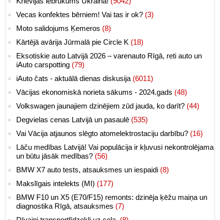
Krievijas iebrukums Ukrainā!
(9042)
Vecas konfektes bērniem! Vai tas ir ok?
(3)
Moto salidojums Ķemeros
(8)
Kārtējā avārija Jūrmalā pie Circle K
(18)
Eksotiskie auto Latvijā 2026 – varenauto Rīgā, reti auto un
iAuto carspotting
(79)
iAuto čats - aktuālā dienas diskusija
(6011)
Vācijas ekonomiskā norieta sākums - 2024.gads
(48)
Volkswagen jaunajiem dzinējiem zūd jauda, ko darīt?
(44)
Degvielas cenas Latvijā un pasaulē
(535)
Vai Vācija atjaunos slēgto atomelektrostaciju darbību?
(16)
Lāču medības Latvijā! Vai populācija ir kļuvusi nekontrolējama
un būtu jāsāk medības?
(56)
BMW X7 auto tests, atsauksmes un iespaidi
(8)
Makslīgais intelekts (MI)
(177)
BMW F10 un X5 (E70/F15) remonts: dzinēja ķēžu maiņa un
diagnostika Rīgā, atsauksmes
(7)
Dīvaini transportlīdzekļi uz ceļa.
(8)