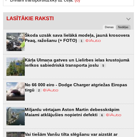
LASĪTĀKIE RAKSTI
Dienas
Nedēļas
Škoda uzsāk sava lielākā modeļa, jaunā krosovera
Peaq, ražošanu (+ FOTO)
1
Kārļa Ulmaņa gatves un Lielirbes ielas krustojumā
ierīkos sabiedriskā transporta joslu
5
No 66 000 eiro - Dodge Charger atgriežas Eiropas
tirgū
2
Miljardu vērtajam Aston Martin debesskrāpim
Maiami atklājušies nopietni defekti
6
Vai tiešām Vanšu tilta slēgšanu var aizstāt ar