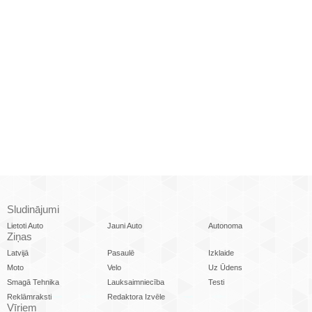
Sludinājumi
Lietoti Auto
Jauni Auto
Autonoma
Ziņas
Latvijā
Pasaulē
Izklaide
Moto
Velo
Uz Ūdens
Smagā Tehnika
Lauksaimniecība
Testi
Reklāmraksti
Redaktora Izvēle
Vīriem