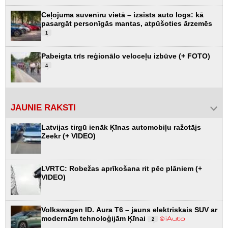
Ceļojuma suvenīru vietā – izsists auto logs: kā
pasargāt personīgās mantas, atpūšoties ārzemēs
1
Pabeigta trīs reģionālo veloceļu izbūve (+ FOTO)
4
JAUNIE RAKSTI
Latvijas tirgū ienāk Ķīnas automobiļu ražotājs
Zeekr (+ VIDEO)
LVRTC: Robežas aprīkošana rit pēc plāniem (+
VIDEO)
Volkswagen ID. Aura T6 – jauns elektriskais SUV ar
modernām tehnoloģijām Ķīnai
2