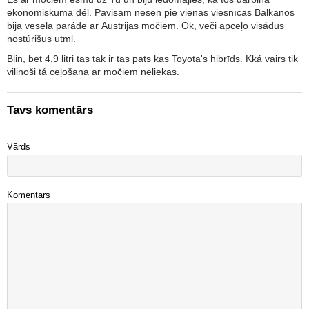
ekonomiskuma déļ. Pavisam nesen pie vienas viesnīcas Balkanos
bija vesela paráde ar Austrijas močiem. Ok, veči apceļo visádus
nostúrišus utml.
Blin, bet 4,9 litri tas tak ir tas pats kas Toyota's hibrīds. Kká vairs tik
vilinoši tá ceļošana ar močiem neliekas.
Tavs komentārs
Vārds
Komentārs