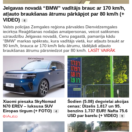
Jelgavas novadā “BMW” vadītājs brauc ar 170 km/h,
atļauto braukšanas ātrumu pārkāpjot par 80 km/h (+
VIDEO)
6
Valsts policijas Zemgales reģiona pārvaldes Dienvidzemgales
iecirkņa Reaģēšanas nodaļas amatpersonas, veicot satiksmes
uzraudzību Jelgavas novadā, Cenu pagastā, pamanīja kādu
“BMW” markas spēkratu, kura vadītājs vietā, kur atļauts braukt ar
90 km/h, brauca ar 170 km/h lielu ātrumu, tādējādi atļauto
braukšanas ātrumu pārsniedzot par 80 km/h.
LASĪT VAIRĀK
Xiaomi piesaka SkyNomad
Šodien (5.08) degvielai akcijas
N70 EREV – luksusa SUV
cenas: Dīzelis 1.817 un 95.
Eiropas tirgum (+ FOTO)
benzīns 1.737 EUR! Nafta 75.6
4
USD par barelu (+ VIDEO)
9