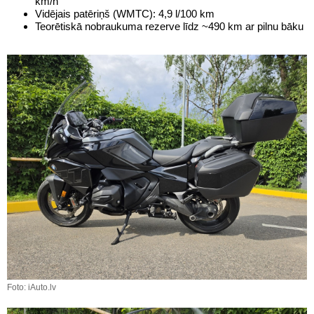
km/h
Vidējais patēriņš (WMTC): 4,9 l/100 km
Teorētiskā nobraukuma rezerve līdz ~490 km ar pilnu bāku
Foto: iAuto.lv