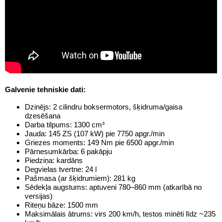
Galvenie tehniskie dati:
Dzinējs: 2 cilindru boksermotors, šķidruma/gaisa
dzesēšana
Darba tilpums: 1300 cm³
Jauda: 145 ZS (107 kW) pie 7750 apgr./min
Griezes moments: 149 Nm pie 6500 apgr./min
Pārnesumkārba: 6 pakāpju
Piedziņa: kardāns
Degvielas tvertne: 24 l
Pašmasa (ar šķidrumiem): 281 kg
Sēdekļa augstums: aptuveni 780–860 mm (atkarībā no
versijas)
Riteņu bāze: 1500 mm
Maksimālais ātrums: virs 200 km/h, testos minēti līdz ~235