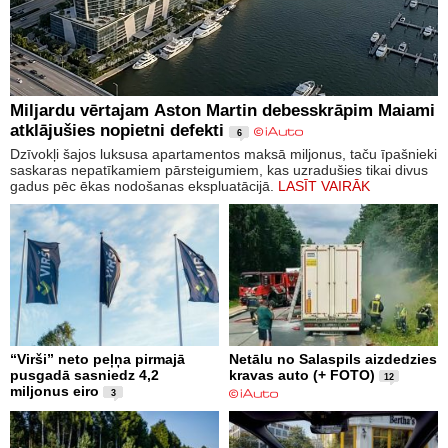
Miljardu vērtajam Aston Martin debesskrāpim Maiami
atklājušies nopietni defekti
6
Dzīvokļi šajos luksusa apartamentos maksā miljonus, taču īpašnieki
saskaras nepatīkamiem pārsteigumiem, kas uzradušies tikai divus
gadus pēc ēkas nodošanas ekspluatācijā.
LASĪT VAIRĀK
“Virši” neto peļņa pirmajā
Netālu no Salaspils aizdedzies
pusgadā sasniedz 4,2
kravas auto (+ FOTO)
12
miljonus eiro
3