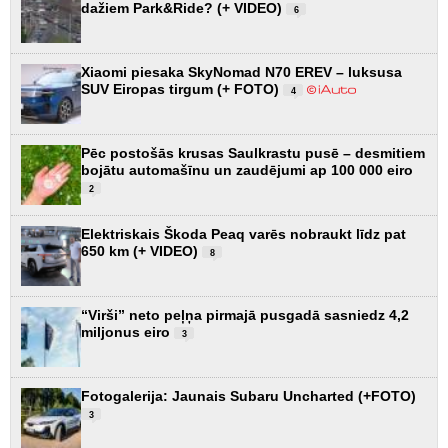
dažiem Park&Ride? (+ VIDEO)
6
Xiaomi piesaka SkyNomad N70 EREV – luksusa
SUV Eiropas tirgum (+ FOTO)
4
Pēc postošās krusas Saulkrastu pusē – desmitiem
bojātu automašīnu un zaudējumi ap 100 000 eiro
2
Elektriskais Škoda Peaq varēs nobraukt līdz pat
650 km (+ VIDEO)
8
“Virši” neto peļņa pirmajā pusgadā sasniedz 4,2
miljonus eiro
3
Fotogalerija: Jaunais Subaru Uncharted (+FOTO)
3