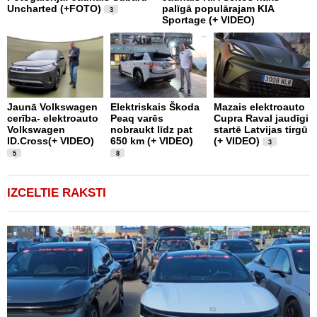
Uncharted (+FOTO)
palīgā populārajam KIA
E
3
Sportage (+ VIDEO)
V
Jaunā Volkswagen
Elektriskais Škoda
Mazais elektroauto
V
cerība- elektroauto
Peaq varēs
Cupra Raval jaudīgi
p
Volkswagen
nobraukt līdz pat
startē Latvijas tirgū
m
ID.Cross(+ VIDEO)
650 km (+ VIDEO)
(+ VIDEO)
D
3
5
8
IZCELTIE RAKSTI