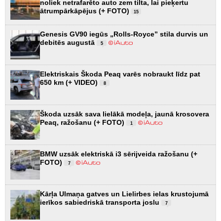
noliek netrafarēto auto zem tilta, lai pieķertu
ātrumpārkāpējus (+ FOTO)
15
Genesis GV90 iegūs „Rolls-Royce” stila durvis un
debitēs augustā
5
Elektriskais Škoda Peaq varēs nobraukt līdz pat
650 km (+ VIDEO)
8
Škoda uzsāk sava lielākā modeļa, jaunā krosovera
Peaq, ražošanu (+ FOTO)
1
BMW uzsāk elektriskā i3 sērijveida ražošanu (+
FOTO)
7
Kārļa Ulmaņa gatves un Lielirbes ielas krustojumā
ierīkos sabiedriskā transporta joslu
7