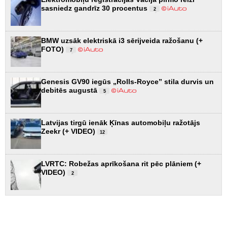
sasniedz gandrīz 30 procentus
2
BMW uzsāk elektriskā i3 sērijveida ražošanu (+
FOTO)
7
Genesis GV90 iegūs „Rolls-Royce” stila durvis un
debitēs augustā
5
Latvijas tirgū ienāk Ķīnas automobiļu ražotājs
Zeekr (+ VIDEO)
12
LVRTC: Robežas aprīkošana rit pēc plāniem (+
VIDEO)
2