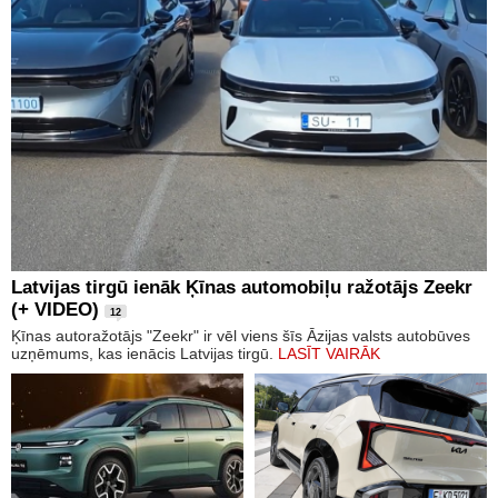
Latvijas tirgū ienāk Ķīnas automobiļu ražotājs Zeekr
(+ VIDEO)
12
Ķīnas autoražotājs "Zeekr" ir vēl viens šīs Āzijas valsts autobūves
uzņēmums, kas ienācis Latvijas tirgū.
LASĪT VAIRĀK