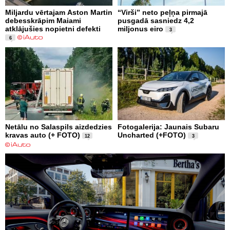
Miljardu vērtajam Aston Martin
“Virši” neto peļņa pirmajā
debesskrāpim Maiami
pusgadā sasniedz 4,2
atklājušies nopietni defekti
miljonus eiro
3
6
Netālu no Salaspils aizdedzies
Fotogalerija: Jaunais Subaru
kravas auto (+ FOTO)
Uncharted (+FOTO)
12
3