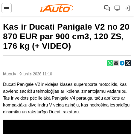
Kas ir Ducati Panigale V2 no 20
870 EUR par 900 cm3, 120 ZS,
176 kg (+ VIDEO)
iAuto.lv | 9.jūnijs 2026 11:10
Ducati Panigale V2 ir vidējās klases supersporta motocikls, kas
apvieno sacīkšu tehnoloģijas ar ikdienā izmantojamu vadāmību.
Tas ir veidots pēc lielākā Panigale V4 parauga, taču aprīkots ar
kompaktāku divcilindru V veida dzinēju, kas nodrošina iespaidīgu
dinamiku un raksturīgo Ducati raksturu.