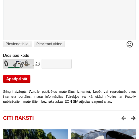
Pievienot bildi
Pievienot video
Drošības kods
Stingri aizliegts iAuto.lv publicētos materiālus izmantot, kopēt vai reproducēt citos
interneta portālos, masu informācijas līdzekļos vai kā citādi rīkoties ar iAuto.lv
publicētajiem materiāliem bez rakstiskas EON SIA atļaujas saņemšanas.
CITI RAKSTI