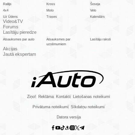
Rallijs
Kross
Šoseja
4x4
Moto
Velo
Uz Ūdens
Trases
Kalendārs
Video&TV
Forums
Lasītāju pieredze
Atsauksmes par auto
Atsauksmes par
Lasītāju raksti
uzņēmumiem
Akcijas
Jautā ekspertam
Ziņo!
Reklāma
Kontakti
Lietošanas noteikumi
Privātuma noteikumi
Sīkdatņu noteikumi
Datora versija