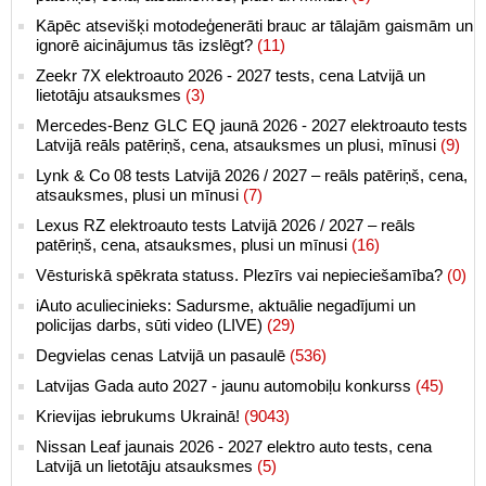
Kāpēc atsevišķi motodeģenerāti brauc ar tālajām gaismām un
ignorē aicinājumus tās izslēgt?
(11)
Zeekr 7X elektroauto 2026 - 2027 tests, cena Latvijā un
lietotāju atsauksmes
(3)
Mercedes-Benz GLC EQ jaunā 2026 - 2027 elektroauto tests
Latvijā reāls patēriņš, cena, atsauksmes un plusi, mīnusi
(9)
Lynk & Co 08 tests Latvijā 2026 / 2027 – reāls patēriņš, cena,
atsauksmes, plusi un mīnusi
(7)
Lexus RZ elektroauto tests Latvijā 2026 / 2027 – reāls
patēriņš, cena, atsauksmes, plusi un mīnusi
(16)
Vēsturiskā spēkrata statuss. Plezīrs vai nepieciešamība?
(0)
iAuto aculiecinieks: Sadursme, aktuālie negadījumi un
policijas darbs, sūti video (LIVE)
(29)
Degvielas cenas Latvijā un pasaulē
(536)
Latvijas Gada auto 2027 - jaunu automobiļu konkurss
(45)
Krievijas iebrukums Ukrainā!
(9043)
Nissan Leaf jaunais 2026 - 2027 elektro auto tests, cena
Latvijā un lietotāju atsauksmes
(5)