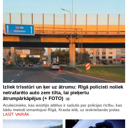
Izliek trīsstūri un ķer uz ātrumu: Rīgā policisti noliek
netrafarēto auto zem tilta, lai pieķertu
ātrumpārkāpējus (+ FOTO)
15
Aculiecinieks, kas iesūtījis attēlus ir sašutis par policijas rīcību, kas
šādu metodi izmantojusi Rīgā, Krasta ielā, uz ieskriešanās joslas.
LASĪT VAIRĀK