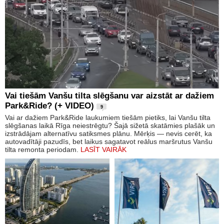
Vai tiešām Vanšu tilta slēgšanu var aizstāt ar dažiem
Park&Ride? (+ VIDEO)
9
Vai ar dažiem Park&Ride laukumiem tiešām pietiks, lai Vanšu tilta
slēgšanas laikā Rīga neiestrēgtu? Šajā sižetā skatāmies plašāk un
izstrādājam alternatīvu satiksmes plānu. Mērķis — nevis cerēt, ka
autovadītāji pazudīs, bet laikus sagatavot reālus maršrutus Vanšu
tilta remonta periodam.
LASĪT VAIRĀK