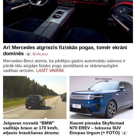
Arī Mercedes atgriezīs fiziskās pogas, tomēr ekrāni
dominēs
6
Mercedes-Benz atzinis, ka pēdējos gados automobiļu salonos ir
pārāk tālu aizgājis fizisko pogu aizstāšanā ar skārienjutīgām
vadības ierīcēm.
LASĪT VAIRĀK
Jelgavas novadā “BMW”
Xiaomi piesaka SkyNomad
vadītājs brauc ar 170 km/h,
N70 EREV – luksusa SUV
atļauto braukšanas ātrumu
Eiropas tirgum (+ FOTO)
4