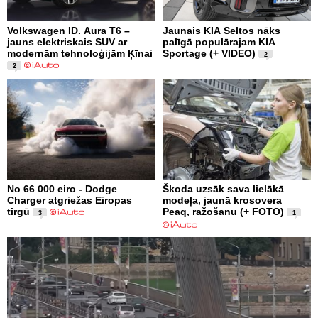
Volkswagen ID. Aura T6 –
Jaunais KIA Seltos nāks
jauns elektriskais SUV ar
palīgā populārajam KIA
modernām tehnoloģijām Ķīnai
Sportage (+ VIDEO)
2
2
No 66 000 eiro - Dodge
Škoda uzsāk sava lielākā
Charger atgriežas Eiropas
modeļa, jaunā krosovera
tirgū
Peaq, ražošanu (+ FOTO)
3
1