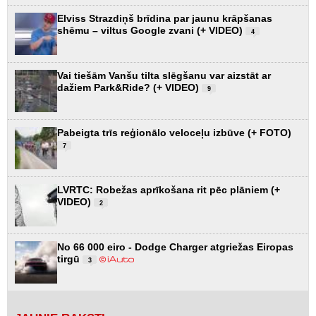
Elviss Strazdiņš brīdina par jaunu krāpšanas
shēmu – viltus Google zvani (+ VIDEO)
4
Vai tiešām Vanšu tilta slēgšanu var aizstāt ar
dažiem Park&Ride? (+ VIDEO)
9
Pabeigta trīs reģionālo veloceļu izbūve (+ FOTO)
7
LVRTC: Robežas aprīkošana rit pēc plāniem (+
VIDEO)
2
No 66 000 eiro - Dodge Charger atgriežas Eiropas
tirgū
3