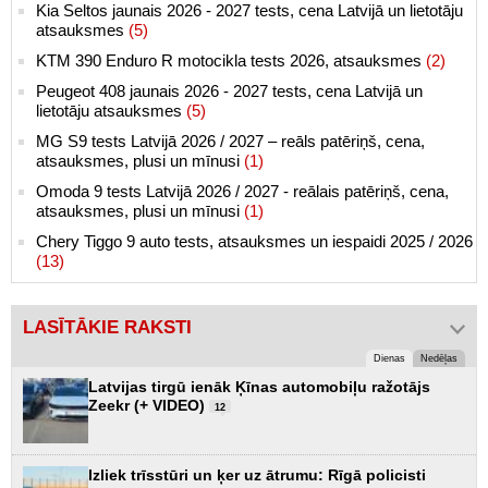
Kia Seltos jaunais 2026 - 2027 tests, cena Latvijā un lietotāju
atsauksmes
(5)
KTM 390 Enduro R motocikla tests 2026, atsauksmes
(2)
Peugeot 408 jaunais 2026 - 2027 tests, cena Latvijā un
lietotāju atsauksmes
(5)
MG S9 tests Latvijā 2026 / 2027 – reāls patēriņš, cena,
atsauksmes, plusi un mīnusi
(1)
Omoda 9 tests Latvijā 2026 / 2027 - reālais patēriņš, cena,
atsauksmes, plusi un mīnusi
(1)
Chery Tiggo 9 auto tests, atsauksmes un iespaidi 2025 / 2026
(13)
LASĪTĀKIE RAKSTI
Dienas
Nedēļas
Latvijas tirgū ienāk Ķīnas automobiļu ražotājs
Zeekr (+ VIDEO)
12
Izliek trīsstūri un ķer uz ātrumu: Rīgā policisti