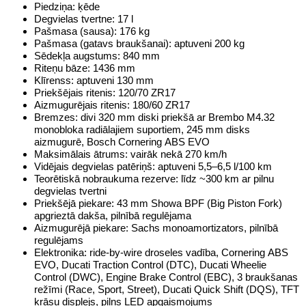
Piedziņa: ķēde
Degvielas tvertne: 17 l
Pašmasa (sausa): 176 kg
Pašmasa (gatavs braukšanai): aptuveni 200 kg
Sēdekļa augstums: 840 mm
Riteņu bāze: 1436 mm
Klīrenss: aptuveni 130 mm
Priekšējais ritenis: 120/70 ZR17
Aizmugurējais ritenis: 180/60 ZR17
Bremzes: divi 320 mm diski priekšā ar Brembo M4.32
monobloka radiālajiem suportiem, 245 mm disks
aizmugurē, Bosch Cornering ABS EVO
Maksimālais ātrums: vairāk nekā 270 km/h
Vidējais degvielas patēriņš: aptuveni 5,5–6,5 l/100 km
Teorētiskā nobraukuma rezerve: līdz ~300 km ar pilnu
degvielas tvertni
Priekšējā piekare: 43 mm Showa BPF (Big Piston Fork)
apgrieztā dakša, pilnībā regulējama
Aizmugurējā piekare: Sachs monoamortizators, pilnībā
regulējams
Elektronika: ride-by-wire droseles vadība, Cornering ABS
EVO, Ducati Traction Control (DTC), Ducati Wheelie
Control (DWC), Engine Brake Control (EBC), 3 braukšanas
režīmi (Race, Sport, Street), Ducati Quick Shift (DQS), TFT
krāsu displejs, pilns LED apgaismojums