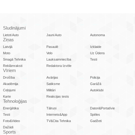
Sludinājumi
Lietoti Auto
Jauni Auto
Autonoma
Ziņas
Latvijā
Pasaulē
Izklaide
Moto
Velo
Uz Ūdens
Smagā Tehnika
Lauksaimniecība
Testi
Reklāmraksti
Redaktora Izvēle
Vīriem
Drošība
Avārijas
Policija
Akadēmija
Satiksme
Garāžā
Ceļojumi
Militāri
Autoklubi
Karte
Reakcijas tests
Tehnoloģijas
Enerģētika
Tālruņi
Datori&Portatīvie
Testi
Internets&App
Spēles
Foto&Video
TV&Cita Tehnika
Gadžeti
Dažādi
Sports