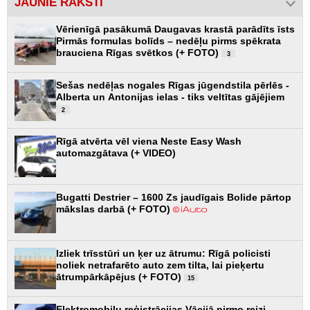
JAUNIE RAKSTI
Vērienīgā pasākumā Daugavas krastā parādīts īsts
Pirmās formulas bolīds – nedēļu pirms spēkrata
brauciena Rīgas svētkos (+ FOTO)
3
Sešas nedēļas nogales Rīgas jūgendstila pērlēs -
Alberta un Antonijas ielas - tiks veltītas gājējiem
2
Rīgā atvērta vēl viena Neste Easy Wash
automazgātava (+ VIDEO)
Bugatti Destrier – 1600 Zs jaudīgais Bolide pārtop
mākslas darbā (+ FOTO)
Izliek trīsstūri un ķer uz ātrumu: Rīgā policisti
noliek netrafarēto auto zem tilta, lai pieķertu
ātrumpārkāpējus (+ FOTO)
15
Elektromobiļu reģistrācijas Vācijā pirmo reizi