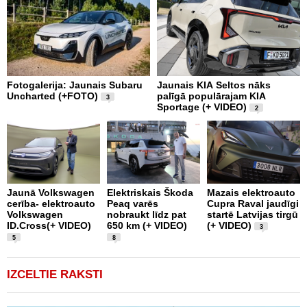
Fotogalerija: Jaunais Subaru
Jaunais KIA Seltos nāks
V
Uncharted (+FOTO)
palīgā populārajam KIA
E
3
Sportage (+ VIDEO)
V
2
Jaunā Volkswagen
Elektriskais Škoda
Mazais elektroauto
V
cerība- elektroauto
Peaq varēs
Cupra Raval jaudīgi
p
Volkswagen
nobraukt līdz pat
startē Latvijas tirgū
m
ID.Cross(+ VIDEO)
650 km (+ VIDEO)
(+ VIDEO)
D
3
5
8
IZCELTIE RAKSTI