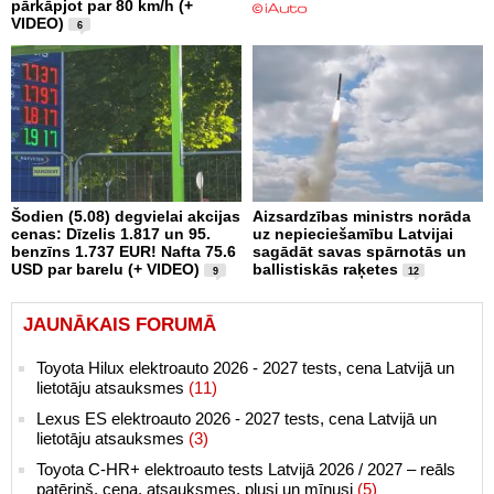
pārkāpjot par 80 km/h (+
VIDEO)
6
Šodien (5.08) degvielai akcijas
Aizsardzības ministrs norāda
cenas: Dīzelis 1.817 un 95.
uz nepieciešamību Latvijai
benzīns 1.737 EUR! Nafta 75.6
sagādāt savas spārnotās un
USD par barelu (+ VIDEO)
ballistiskās raķetes
9
12
JAUNĀKAIS FORUMĀ
Toyota Hilux elektroauto 2026 - 2027 tests, cena Latvijā un
lietotāju atsauksmes
(11)
Lexus ES elektroauto 2026 - 2027 tests, cena Latvijā un
lietotāju atsauksmes
(3)
Toyota C-HR+ elektroauto tests Latvijā 2026 / 2027 – reāls
patēriņš, cena, atsauksmes, plusi un mīnusi
(5)