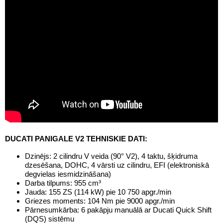
DUCATI PANIGALE V2 TEHNISKIE DATI:
Dzinējs: 2 cilindru V veida (90° V2), 4 taktu, šķidruma
dzesēšana, DOHC, 4 vārsti uz cilindru, EFI (elektroniskā
degvielas iesmidzināšana)
Darba tilpums: 955 cm³
Jauda: 155 ZS (114 kW) pie 10 750 apgr./min
Griezes moments: 104 Nm pie 9000 apgr./min
Pārnesumkārba: 6 pakāpju manuālā ar Ducati Quick Shift
(DQS) sistēmu