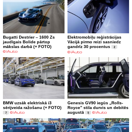
Bugatti Destrier – 1600 Zs
Elektromobiļu reģistrācijas
jaudīgais Bolide pārtop
Vācijā pirmo reizi sasniedz
mākslas darbā (+ FOTO)
gandrīz 30 procentus
2
BMW uzsāk elektriskā i3
Genesis GV90 iegūs „Rolls-
sērijveida ražošanu (+ FOTO)
Royce” stila durvis un debitēs
augustā
7
5