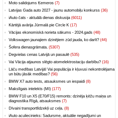
Moto salidojums Ķemeros
(7)
Latvijas Gada auto 2027 - jaunu automobiļu konkurss
(36)
iAuto čats - aktuālā dienas diskusija
(6011)
Kārtējā avārija Jūrmalā pie Circle K
(17)
Vācijas ekonomiskā norieta sākums - 2024.gads
(48)
Volkswagen jaunajiem dzinējiem zūd jauda, ko darīt?
(44)
Šofera dienasgrāmata.
(5307)
Degvielas cenas Latvijā un pasaulē
(535)
Vai Vācija atjaunos slēgto atomelektrostaciju darbību?
(16)
Lāču medības Latvijā! Vai populācija ir kļuvusi nekontrolējama
un būtu jāsāk medības?
(56)
BMW X7 auto tests, atsauksmes un iespaidi
(8)
Makslīgais intelekts (MI)
(177)
BMW F10 un X5 (E70/F15) remonts: dzinēja ķēžu maiņa un
diagnostika Rīgā, atsauksmes
(7)
Dīvaini transportlīdzekļi uz ceļa.
(8)
iAuto aculiecinieks: Sadursme, aktuālie negadījumi un