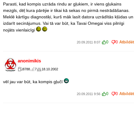
Parasti, kad kompis uzrāda rindu ar gļukiem, ir viens gļukains
mezgls, dēļ kura pārējie ir tikai kā sekas no pirmā nestrādāšanas.
Meklē kārtīgu diagnostiķi, kurš māk lasīt datora uzrādītās kļūdas un
izdarīt secinājumus. Vai tā var būt, ka Tavai Omegai viss pilnīgi
nojāts vienlaicīgi
0
0
Atbildēt
20.09.2011 8:07
anonimikis
8788
7
18.10.2002
vēl jau var būt, ka kompis gļučī
0
0
Atbildēt
20.09.2011 9:56