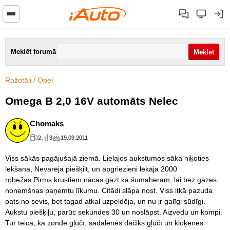
Meklēt forumā
Ražotāji
/
Opel
Omega B 2,0 16V automāts Nelec
Chomaks
2
3
19.09.2011
Viss sākās pagājušajā ziemā. Lielajos aukstumos sāka niķoties
lekšana, Nevarēja piešķilt, un apgriezieni lēkāja 2000
robežās.Pirms krustiem nācās gāzt kā šumaheram, lai bez gāzes
nonemšnas paņemtu līkumu. Citādi slāpa nost. Viss itkā pazuda
pats no sevis, bet tagad atkal uzpeldēja, un nu ir galīgi sūdīgi.
Aukstu piešķiļu, parūc sekundes 30 un noslāpst. Aizvedu un kompi.
Tur teica, ka zonde gļučī, sadalenes dačiks gļučī un kloķenes