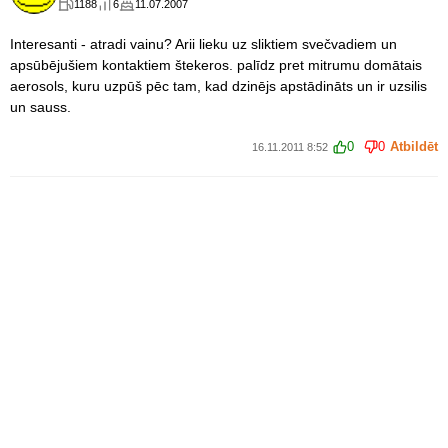
1188
6
11.07.2007
Interesanti - atradi vainu? Arii lieku uz sliktiem svečvadiem un
apsūbējušiem kontaktiem štekeros. palīdz pret mitrumu domātais
aerosols, kuru uzpūš pēc tam, kad dzinējs apstādināts un ir uzsilis
un sauss.
0
0
Atbildēt
16.11.2011 8:52