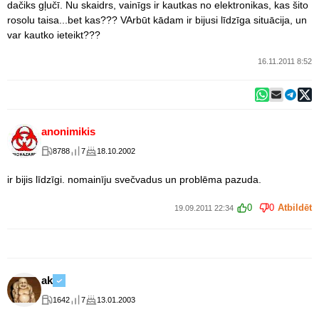
dačiks gļučī. Nu skaidrs, vainīgs ir kautkas no elektronikas, kas šito
rosolu taisa...bet kas??? VArbūt kādam ir bijusi līdzīga situācija, un
var kautko ieteikt???
16.11.2011 8:52
anonimikis
8788
7
18.10.2002
ir bijis līdzīgi. nomainīju svečvadus un problēma pazuda.
0
0
Atbildēt
19.09.2011 22:34
ak
1642
7
13.01.2003