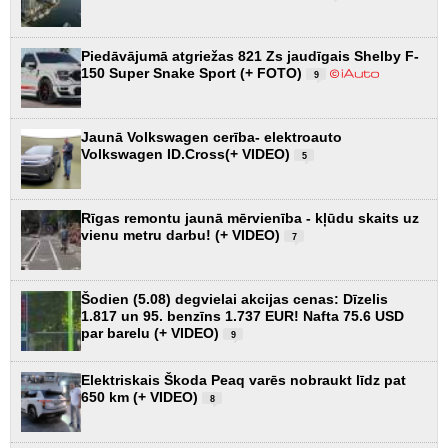
Piedāvājumā atgriežas 821 Zs jaudīgais Shelby F-
150 Super Snake Sport (+ FOTO)
9
Jaunā Volkswagen cerība- elektroauto
Volkswagen ID.Cross(+ VIDEO)
5
Rīgas remontu jaunā mērvienība - kļūdu skaits uz
vienu metru darbu! (+ VIDEO)
7
Šodien (5.08) degvielai akcijas cenas: Dīzelis
1.817 un 95. benzīns 1.737 EUR! Nafta 75.6 USD
par barelu (+ VIDEO)
9
Elektriskais Škoda Peaq varēs nobraukt līdz pat
650 km (+ VIDEO)
8