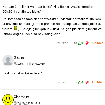
Kur tam žopelim ir vadības bloks? Nav štekerī zaļais iemeties.
BOrSCH vai Simtec bloks?
Dēļ lambdas zondes slāpt nevajadzētu, vismaz normāliem blokiem
tā nav kritiska kļūda(Lambo gan pie nestrādājošas zondes jāliek uz
treilera
). Pārējie gļuki gan ir kritiski. Kā gan pie šiem gļukiem vēl
"check engine" lampiņa nav iedegusies
0
0
Atbildēt
21.09.2011 13:00
Gauss
1289
4
15.09.2010
Patīk braukt ar tukšu bāku?
0
0
Atbildēt
22.09.2011 14:22
Chomaks
2
3
19.09.2011