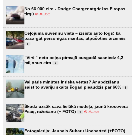
No 66 000 eiro - Dodge Charger atgriežas Eiropas
tirgū
Ceļojuma suvenīru vietā – izsists auto logs: kā
pasargāt personīgās mantas, atpūšoties ārzemēs
1
“Virši” neto peļņa pirmajā pusgadā sasniedz 4,2
miljonus eiro
2
Vai pāris minūtes ir riska vērtas? Ar apdzīšanu
saistīto avāriju skaits šogad pieaudzis par 66%
8
Škoda uzsāk sava lielākā modeļa, jaunā krosovera
Peaq, ražošanu (+ FOTO)
1
Fotogalerija: Jaunais Subaru Uncharted (+FOTO)