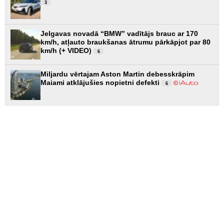
3
Jelgavas novadā “BMW” vadītājs brauc ar 170
km/h, atļauto braukšanas ātrumu pārkāpjot par 80
km/h (+ VIDEO)
6
Miljardu vērtajam Aston Martin debesskrāpim
Maiami atklājušies nopietni defekti
6