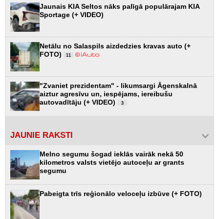
Jaunais KIA Seltos nāks palīgā populārajam KIA
Sportage (+ VIDEO)
Netālu no Salaspils aizdedzies kravas auto (+
FOTO)
11
"Zvaniet prezidentam" - likumsargi Āgenskalnā
aiztur agresīvu un, iespējams, iereibušu
autovadītāju (+ VIDEO)
3
JAUNIE RAKSTI
Melno segumu šogad ieklās vairāk nekā 50
kilometros valsts vietējo autoceļu ar grants
segumu
Pabeigta trīs reģionālo veloceļu izbūve (+ FOTO)