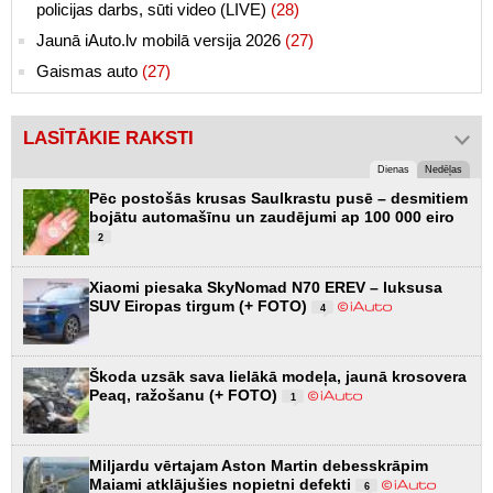
policijas darbs, sūti video (LIVE)
(28)
Jaunā iAuto.lv mobilā versija 2026
(27)
Gaismas auto
(27)
LASĪTĀKIE RAKSTI
Dienas
Nedēļas
Pēc postošās krusas Saulkrastu pusē – desmitiem
bojātu automašīnu un zaudējumi ap 100 000 eiro
2
Xiaomi piesaka SkyNomad N70 EREV – luksusa
SUV Eiropas tirgum (+ FOTO)
4
Škoda uzsāk sava lielākā modeļa, jaunā krosovera
Peaq, ražošanu (+ FOTO)
1
Miljardu vērtajam Aston Martin debesskrāpim
Maiami atklājušies nopietni defekti
6