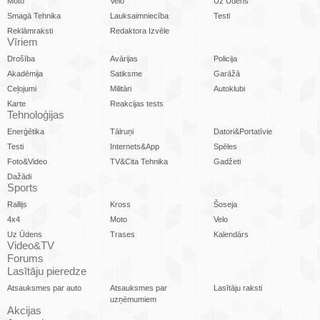
Moto
Velo
Uz Ūdens
Smagā Tehnika
Lauksaimniecība
Testi
Reklāmraksti
Redaktora Izvēle
Vīriem
Drošība
Avārijas
Policija
Akadēmija
Satiksme
Garāžā
Ceļojumi
Militāri
Autoklubi
Karte
Reakcijas tests
Tehnoloģijas
Enerģētika
Tālruņi
Datori&Portatīvie
Testi
Internets&App
Spēles
Foto&Video
TV&Cita Tehnika
Gadžeti
Dažādi
Sports
Rallijs
Kross
Šoseja
4x4
Moto
Velo
Uz Ūdens
Trases
Kalendārs
Video&TV
Forums
Lasītāju pieredze
Atsauksmes par auto
Atsauksmes par
Lasītāju raksti
uzņēmumiem
Akcijas