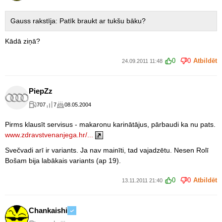
Gauss rakstīja: Patīk braukt ar tukšu bāku?
Kādā ziņā?
0
0
Atbildēt
24.09.2011 11:48
PiepZz
707
7
08.05.2004
Pirms klausīt servisus - makaronu karinātājus, pārbaudi ka nu pats.
www.zdravstvenanjega.hr/...
Svečvadi arī ir variants. Ja nav mainīti, tad vajadzētu. Nesen Rolī
Bošam bija labākais variants (ap 19).
0
0
Atbildēt
13.11.2011 21:40
Chankaishi