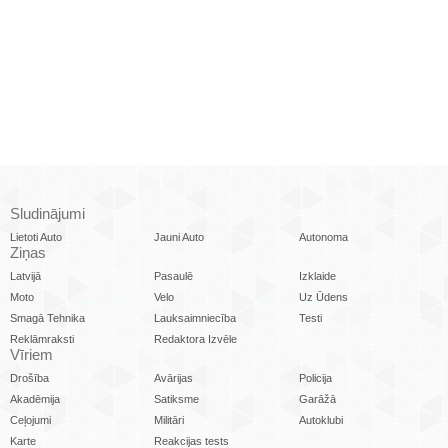
Sludinājumi
Lietoti Auto
Jauni Auto
Autonoma
Ziņas
Latvijā
Pasaulē
Izklaide
Moto
Velo
Uz Ūdens
Smagā Tehnika
Lauksaimniecība
Testi
Reklāmraksti
Redaktora Izvēle
Vīriem
Drošība
Avārijas
Policija
Akadēmija
Satiksme
Garāžā
Ceļojumi
Militāri
Autoklubi
Karte
Reakcijas tests