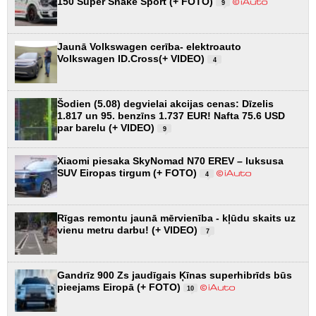
150 Super Snake Sport (+ FOTO)
9
Jaunā Volkswagen cerība- elektroauto
Volkswagen ID.Cross(+ VIDEO)
4
Šodien (5.08) degvielai akcijas cenas: Dīzelis
1.817 un 95. benzīns 1.737 EUR! Nafta 75.6 USD
par barelu (+ VIDEO)
9
Xiaomi piesaka SkyNomad N70 EREV – luksusa
SUV Eiropas tirgum (+ FOTO)
4
Rīgas remontu jaunā mērvienība - kļūdu skaits uz
vienu metru darbu! (+ VIDEO)
7
Gandrīz 900 Zs jaudīgais Ķīnas superhibrīds būs
pieejams Eiropā (+ FOTO)
10