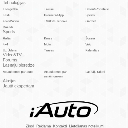
Tehnoloģijas
Enerģētika
Tālruņi
Datori&Portatīvie
Testi
Internets&App
Spēles
Foto&Video
TV&Cita Tehnika
Gadžeti
Dažādi
Sports
Rallijs
Kross
Šoseja
4x4
Moto
Velo
Uz Ūdens
Trases
Kalendārs
Video&TV
Forums
Lasītāju pieredze
Atsauksmes par auto
Atsauksmes par
Lasītāju raksti
uzņēmumiem
Akcijas
Jautā ekspertam
Ziņo!
Reklāma
Kontakti
Lietošanas noteikumi