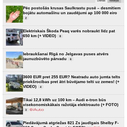
Dienas
Nedēļas
Pēc postošās krusas Saulkrastu pusē – desmitiem
bojātu automašīnu un zaudējumi ap 100 000 eiro
2
Elektriskais Škoda Peaq varēs nobraukt līdz pat
650 km (+ VIDEO)
8
Iebraukšanai Rīgā no Jelgavas puses atvērs
jaunuzbūvēto pārvadu
6
3600 EUR pret 255 EUR? Neatradu auto jumta telts
priekšrocības pret ātri būvējamo telti uz zemes! (+
VIDEO)
4
Tikai 12,8 kWh uz 100 km – Audi e-tron būs
visekonomiskākais ražotāja elektroauto (+ FOTO)
3
Piedāvājumā atgriežas 821 Zs jaudīgais Shelby F-