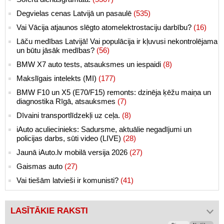
Degvielas cenas Latvijā un pasaulē
(535)
Vai Vācija atjaunos slēgto atomelektrostaciju darbību?
(16)
Lāču medības Latvijā! Vai populācija ir kļuvusi nekontrolējama
un būtu jāsāk medības?
(56)
BMW X7 auto tests, atsauksmes un iespaidi
(8)
Makslīgais intelekts (MI)
(177)
BMW F10 un X5 (E70/F15) remonts: dzinēja ķēžu maiņa un
diagnostika Rīgā, atsauksmes
(7)
Dīvaini transportlīdzekļi uz ceļa.
(8)
iAuto aculiecinieks: Sadursme, aktuālie negadījumi un
policijas darbs, sūti video (LIVE)
(28)
Jaunā iAuto.lv mobilā versija 2026
(27)
Gaismas auto
(27)
Vai tiešām latvieši ir komunisti?
(41)
LASĪTĀKIE RAKSTI