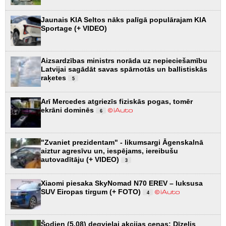
Jaunais KIA Seltos nāks palīgā populārajam KIA
Sportage (+ VIDEO)
Aizsardzības ministrs norāda uz nepieciešamību
Latvijai sagādāt savas spārnotās un ballistiskās
raķetes
5
Arī Mercedes atgriezīs fiziskās pogas, tomēr
ekrāni dominēs
6
"Zvaniet prezidentam" - likumsargi Āgenskalnā
aiztur agresīvu un, iespējams, iereibušu
autovadītāju (+ VIDEO)
3
Xiaomi piesaka SkyNomad N70 EREV – luksusa
SUV Eiropas tirgum (+ FOTO)
4
Šodien (5.08) degvielai akcijas cenas: Dīzelis