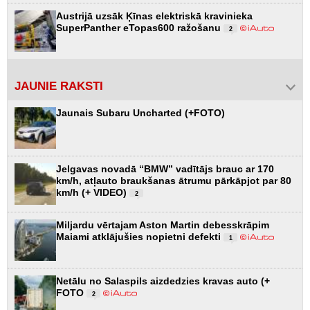
Austrijā uzsāk Ķīnas elektriskā kravinieka
SuperPanther eTopas600 ražošanu
2
JAUNIE RAKSTI
Jaunais Subaru Uncharted (+FOTO)
Jelgavas novadā “BMW” vadītājs brauc ar 170
km/h, atļauto braukšanas ātrumu pārkāpjot par 80
km/h (+ VIDEO)
2
Miljardu vērtajam Aston Martin debesskrāpim
Maiami atklājušies nopietni defekti
1
Netālu no Salaspils aizdedzies kravas auto (+
FOTO
2