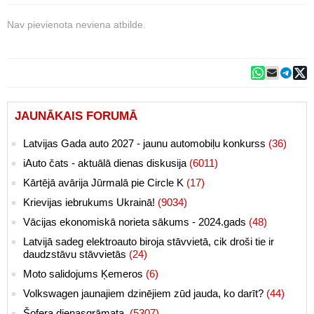
Nav pievienota neviena atbilde.
JAUNĀKAIS FORUMĀ
Latvijas Gada auto 2027 - jaunu automobiļu konkurss
(36)
iAuto čats - aktuālā dienas diskusija
(6011)
Kārtējā avārija Jūrmalā pie Circle K
(17)
Krievijas iebrukums Ukrainā!
(9034)
Vācijas ekonomiskā norieta sākums - 2024.gads
(48)
Latvijā sadeg elektroauto biroja stāvvietā, cik droši tie ir
daudzstāvu stāvvietās
(24)
Moto salidojums Ķemeros
(6)
Volkswagen jaunajiem dzinējiem zūd jauda, ko darīt?
(44)
Šofera dienasgrāmata.
(5307)