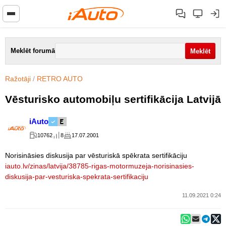
Meklēt forumā
Ražotāji
/
RETRO AUTO
Vēsturisko automobiļu sertifikācija Latvijā
iAuto
10762
8
17.07.2001
Norisināsies diskusija par vēsturiskā spēkrata sertifikāciju
iauto.lv/zinas/latvija/38785-rigas-motormuzeja-norisinasies-
diskusija-par-vesturiska-spekrata-sertifikaciju
11.09.2021 0:24