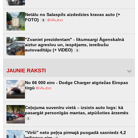
Netālu no Salaspils aizdedzies kravas auto (+
FOTO)
9
"Zvaniet prezidentam" - likumsargi Āgenskalnā
aiztur agresīvu un, iespējams, iereibušu
autovadītāju (+ VIDEO)
3
JAUNIE RAKSTI
No 66 000 eiro - Dodge Charger atgriežas Eiropas
tirgū
Ceļojuma suvenīru vietā – izsists auto logs: kā
pasargāt personīgās mantas, atpūšoties ārzemēs
1
“Virši” neto peļņa pirmajā pusgadā sasniedz 4,2
miljonus eiro