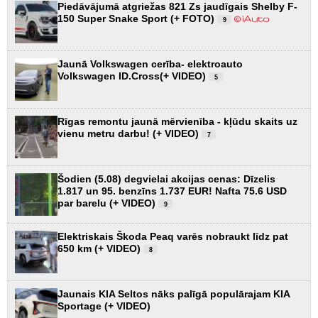
Piedāvājumā atgriežas 821 Zs jaudīgais Shelby F-
150 Super Snake Sport (+ FOTO)
9
Jaunā Volkswagen cerība- elektroauto
Volkswagen ID.Cross(+ VIDEO)
5
Rīgas remontu jaunā mērvienība - kļūdu skaits uz
vienu metru darbu! (+ VIDEO)
7
Šodien (5.08) degvielai akcijas cenas: Dīzelis
1.817 un 95. benzīns 1.737 EUR! Nafta 75.6 USD
par barelu (+ VIDEO)
9
Elektriskais Škoda Peaq varēs nobraukt līdz pat
650 km (+ VIDEO)
8
Jaunais KIA Seltos nāks palīgā populārajam KIA
Sportage (+ VIDEO)