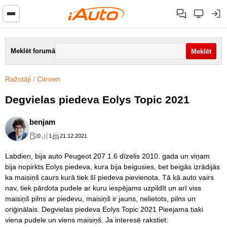
Meklēt forumā
Ražotāji
/
Citroen
Degvielas piedeva Eolys Topic 2021
benjam
0
1
21.12.2021
Labdien, bija auto Peugeot 207 1.6 dīzelis 2010. gada un viņam
bija nopirkts Eolys piedeva, kura bija beigusies, bet beigās izrādijās
ka maisiņš caurs kurā tiek šī piedeva pievienota. Tā kā auto vairs
nav, tiek pārdota pudele ar kuru iespējams uzpildīt un arī viss
maisiņš pilns ar piedevu, maisiņš ir jauns, nelietots, pilns un
oriģinālais. Degvielas piedeva Eolys Topic 2021 Pieejama tiaki
viena pudele un viens maisiņš. Ja interesē rakstiet: