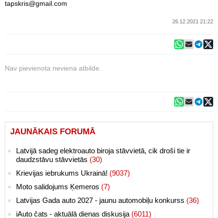
tapskris@gmail.com
26.12.2021 21:22
Nav pievienota neviena atbilde.
JAUNĀKAIS FORUMĀ
Latvijā sadeg elektroauto biroja stāvvietā, cik droši tie ir
daudzstāvu stāvvietās
(30)
Krievijas iebrukums Ukrainā!
(9037)
Moto salidojums Ķemeros
(7)
Latvijas Gada auto 2027 - jaunu automobiļu konkurss
(36)
iAuto čats - aktuālā dienas diskusija
(6011)