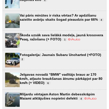
2
Vai pāris minūtes ir riska vērtas? Ar apdzīšanu
saistīto avāriju skaits šogad pieaudzis par 66%
4
Škoda uzsāk sava lielākā modeļa, jaunā krosovera
Peaq, ražošanu (+ FOTO)
1
Fotogalerija: Jaunais Subaru Uncharted (+FOTO)
2
Jelgavas novadā “BMW” vadītājs brauc ar 170
km/h, atļauto braukšanas ātrumu pārkāpjot par 80
km/h (+ VIDEO)
6
Miljardu vērtajam Aston Martin debesskrāpim
Maiami atklājušies nopietni defekti
4