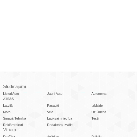
Sludinājumi
Lietoti Auto
Jauni Auto
Autonoma
Ziņas
Latvijā
Pasaulē
Izklaide
Moto
Velo
Uz Ūdens
Smagā Tehnika
Lauksaimniecība
Testi
Reklāmraksti
Redaktora Izvēle
Vīriem
Drošība
Avārijas
Policija