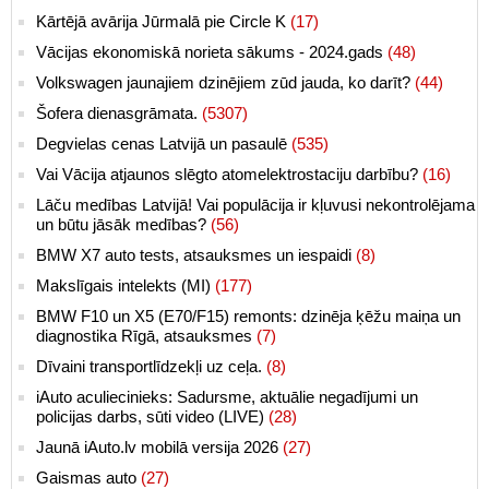
Kārtējā avārija Jūrmalā pie Circle K
(17)
Vācijas ekonomiskā norieta sākums - 2024.gads
(48)
Volkswagen jaunajiem dzinējiem zūd jauda, ko darīt?
(44)
Šofera dienasgrāmata.
(5307)
Degvielas cenas Latvijā un pasaulē
(535)
Vai Vācija atjaunos slēgto atomelektrostaciju darbību?
(16)
Lāču medības Latvijā! Vai populācija ir kļuvusi nekontrolējama
un būtu jāsāk medības?
(56)
BMW X7 auto tests, atsauksmes un iespaidi
(8)
Makslīgais intelekts (MI)
(177)
BMW F10 un X5 (E70/F15) remonts: dzinēja ķēžu maiņa un
diagnostika Rīgā, atsauksmes
(7)
Dīvaini transportlīdzekļi uz ceļa.
(8)
iAuto aculiecinieks: Sadursme, aktuālie negadījumi un
policijas darbs, sūti video (LIVE)
(28)
Jaunā iAuto.lv mobilā versija 2026
(27)
Gaismas auto
(27)