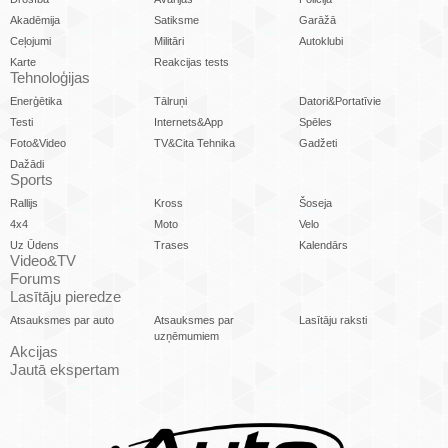
Akadēmija
Satiksme
Garāžā
Ceļojumi
Militāri
Autoklubi
Karte
Reakcijas tests
Tehnoloģijas
Enerģētika
Tālruņi
Datori&Portatīvie
Testi
Internets&App
Spēles
Foto&Video
TV&Cita Tehnika
Gadžeti
Dažādi
Sports
Rallijs
Kross
Šoseja
4x4
Moto
Velo
Uz Ūdens
Trases
Kalendārs
Video&TV
Forums
Lasītāju pieredze
Atsauksmes par auto
Atsauksmes par
Lasītāju raksti
uzņēmumiem
Akcijas
Jautā ekspertam