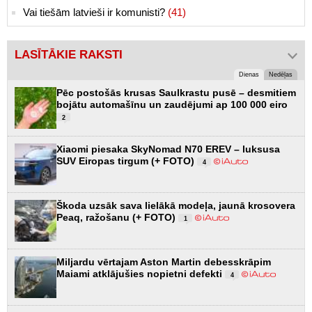
Vai tiešām latvieši ir komunisti?
(41)
LASĪTĀKIE RAKSTI
Dienas
Nedēļas
Pēc postošās krusas Saulkrastu pusē – desmitiem
bojātu automašīnu un zaudējumi ap 100 000 eiro
2
Xiaomi piesaka SkyNomad N70 EREV – luksusa
SUV Eiropas tirgum (+ FOTO)
4
Škoda uzsāk sava lielākā modeļa, jaunā krosovera
Peaq, ražošanu (+ FOTO)
1
Miljardu vērtajam Aston Martin debesskrāpim
Maiami atklājušies nopietni defekti
4