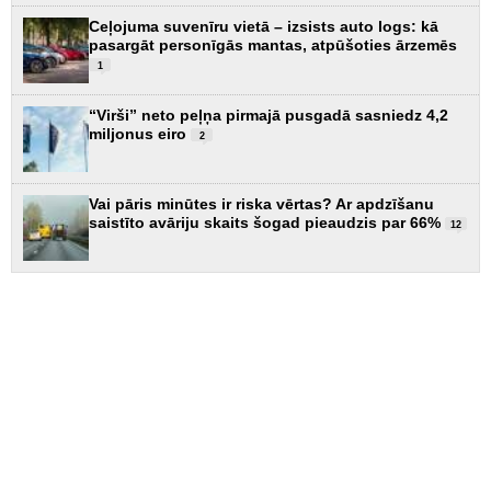
Ceļojuma suvenīru vietā – izsists auto logs: kā
pasargāt personīgās mantas, atpūšoties ārzemēs
1
“Virši” neto peļņa pirmajā pusgadā sasniedz 4,2
miljonus eiro
2
Vai pāris minūtes ir riska vērtas? Ar apdzīšanu
saistīto avāriju skaits šogad pieaudzis par 66%
12