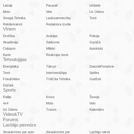
Latvijā
Pasaulē
Izklaide
Moto
Velo
Uz Ūdens
Smagā Tehnika
Lauksaimniecība
Testi
Reklāmraksti
Redaktora Izvēle
Vīriem
Drošība
Avārijas
Policija
Akadēmija
Satiksme
Garāžā
Ceļojumi
Militāri
Autoklubi
Karte
Reakcijas tests
Tehnoloģijas
Enerģētika
Tālruņi
Datori&Portatīvie
Testi
Internets&App
Spēles
Foto&Video
TV&Cita Tehnika
Gadžeti
Dažādi
Sports
Rallijs
Kross
Šoseja
4x4
Moto
Velo
Uz Ūdens
Trases
Kalendārs
Video&TV
Forums
Lasītāju pieredze
Atsauksmes par auto
Atsauksmes par
Lasītāju raksti