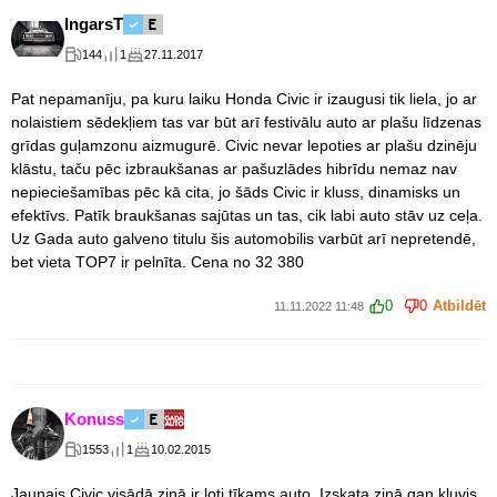
IngarsT
144
1
27.11.2017
Pat nepamanīju, pa kuru laiku Honda Civic ir izaugusi tik liela, jo ar
nolaistiem sēdekļiem tas var būt arī festivālu auto ar plašu līdzenas
grīdas guļamzonu aizmugurē. Civic nevar lepoties ar plašu dzinēju
klāstu, taču pēc izbraukšanas ar pašuzlādes hibrīdu nemaz nav
nepieciešamības pēc kā cita, jo šāds Civic ir kluss, dinamisks un
efektīvs. Patīk braukšanas sajūtas un tas, cik labi auto stāv uz ceļa.
Uz Gada auto galveno titulu šis automobilis varbūt arī nepretendē,
bet vieta TOP7 ir pelnīta. Cena no 32 380
0
0
Atbildēt
11.11.2022 11:48
Konuss
1553
1
10.02.2015
Jaunais Civic visādā ziņā ir ļoti tīkams auto. Izskata ziņā gan kļuvis