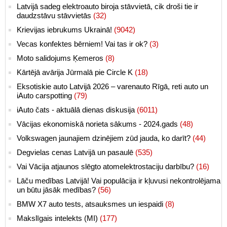
Latvijā sadeg elektroauto biroja stāvvietā, cik droši tie ir
daudzstāvu stāvvietās
(32)
Krievijas iebrukums Ukrainā!
(9042)
Vecas konfektes bērniem! Vai tas ir ok?
(3)
Moto salidojums Ķemeros
(8)
Kārtējā avārija Jūrmalā pie Circle K
(18)
Eksotiskie auto Latvijā 2026 – varenauto Rīgā, reti auto un
iAuto carspotting
(79)
iAuto čats - aktuālā dienas diskusija
(6011)
Vācijas ekonomiskā norieta sākums - 2024.gads
(48)
Volkswagen jaunajiem dzinējiem zūd jauda, ko darīt?
(44)
Degvielas cenas Latvijā un pasaulē
(535)
Vai Vācija atjaunos slēgto atomelektrostaciju darbību?
(16)
Lāču medības Latvijā! Vai populācija ir kļuvusi nekontrolējama
un būtu jāsāk medības?
(56)
BMW X7 auto tests, atsauksmes un iespaidi
(8)
Makslīgais intelekts (MI)
(177)