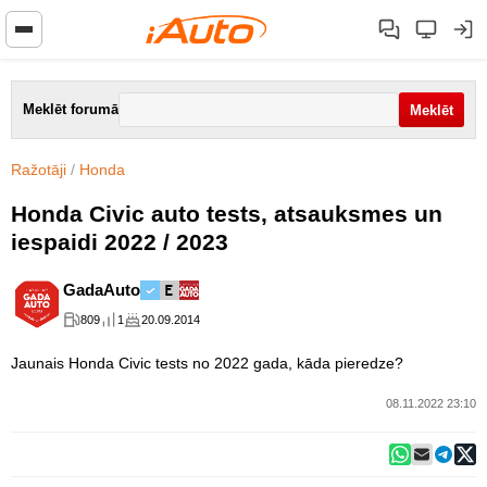
Meklēt forumā
Ražotāji
/
Honda
Honda Civic auto tests, atsauksmes un
iespaidi 2022 / 2023
GadaAuto
809
1
20.09.2014
Jaunais Honda Civic tests no 2022 gada, kāda pieredze?
08.11.2022 23:10