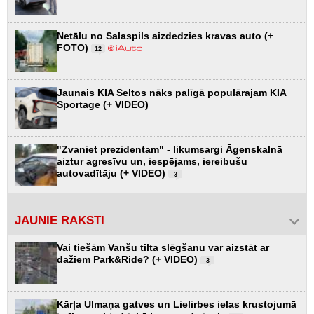
Netālu no Salaspils aizdedzies kravas auto (+
FOTO)
12
Jaunais KIA Seltos nāks palīgā populārajam KIA
Sportage (+ VIDEO)
"Zvaniet prezidentam" - likumsargi Āgenskalnā
aiztur agresīvu un, iespējams, iereibušu
autovadītāju (+ VIDEO)
3
JAUNIE RAKSTI
Vai tiešām Vanšu tilta slēgšanu var aizstāt ar
dažiem Park&Ride? (+ VIDEO)
3
Kārļa Ulmaņa gatves un Lielirbes ielas krustojumā