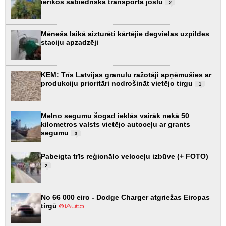
ierīkos sabiedriskā transporta joslu
2
Mēneša laikā aizturēti kārtējie degvielas uzpildes
staciju apzadzēji
KEM: Trīs Latvijas granulu ražotāji apņēmušies ar
produkciju prioritāri nodrošināt vietējo tirgu
1
Melno segumu šogad ieklās vairāk nekā 50
kilometros valsts vietējo autoceļu ar grants
segumu
3
Pabeigta trīs reģionālo veloceļu izbūve (+ FOTO)
2
No 66 000 eiro - Dodge Charger atgriežas Eiropas
tirgū