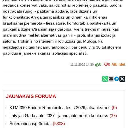
nedaudz konservatīvāks, salīdzinot ar iepriekšējo paaudzi. Salons
nostrādāts rūpīgi - patīkama apdare, labs dizains un
funkcionalitāte. Arī gaitas īpašības un dinamika ir ikdienas
braukšanai piemērota - tieša stūre, komfortabla balstiekārta un
patīkama dzinēja/transmisijas darbība. Viens trekns mīnuss, kas
mani mudina meklēt alternatīvas gan ir - proti, skaņas izolācija
salonā. Troksnis no riteņiem ir ļoti uzbāzīgs. Muļķīgi, ka
iegādājoties citādi teicamu automobili par cenu virs 30 tūkstošiem
papildus ir jāmeklē skaņas izolācijas speciālisti.
0
0
Atbildēt
11.11.2022 14:30
JAUNĀKAIS FORUMĀ
KTM 390 Enduro R motocikla tests 2026, atsauksmes
(0)
Latvijas Gada auto 2027 - jaunu automobiļu konkurss
(37)
Šofera dienasgrāmata.
(5308)