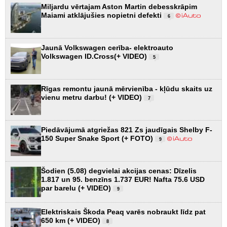
Miljardu vērtajam Aston Martin debesskrāpim
Maiami atklājušies nopietni defekti
6
Jaunā Volkswagen cerība- elektroauto
Volkswagen ID.Cross(+ VIDEO)
5
Rīgas remontu jaunā mērvienība - kļūdu skaits uz
vienu metru darbu! (+ VIDEO)
7
Piedāvājumā atgriežas 821 Zs jaudīgais Shelby F-
150 Super Snake Sport (+ FOTO)
9
Šodien (5.08) degvielai akcijas cenas: Dīzelis
1.817 un 95. benzīns 1.737 EUR! Nafta 75.6 USD
par barelu (+ VIDEO)
9
Elektriskais Škoda Peaq varēs nobraukt līdz pat
650 km (+ VIDEO)
8