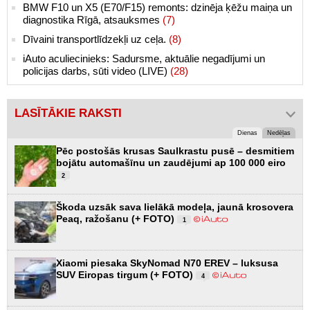
BMW F10 un X5 (E70/F15) remonts: dzinēja ķēžu maiņa un
diagnostika Rīgā, atsauksmes
(7)
Dīvaini transportlīdzekļi uz ceļa.
(8)
iAuto aculiecinieks: Sadursme, aktuālie negadījumi un
policijas darbs, sūti video (LIVE)
(28)
LASĪTĀKIE RAKSTI
Dienas
Nedēļas
Pēc postošās krusas Saulkrastu pusē – desmitiem
bojātu automašīnu un zaudējumi ap 100 000 eiro
2
Škoda uzsāk sava lielākā modeļa, jaunā krosovera
Peaq, ražošanu (+ FOTO)
1
Xiaomi piesaka SkyNomad N70 EREV – luksusa
SUV Eiropas tirgum (+ FOTO)
4