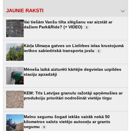
JAUNIE RAKSTI
Vai tiešām Vanšu tilta slēgšanu var aizstāt ar
dažiem Park&Ride? (+ VIDEO)
2
Kārļa Ulmaņa gatves un Lielirbes ielas krustojumā
ierīkos sabiedriskā transporta joslu
2
Mēneša laikā aizturēti kārtējie degvielas uzpildes
staciju apzadzēji
KEM: Trīs Latvijas granulu ražotāji apņēmušies ar
produkciju prioritāri nodrošināt vietējo tirgu
Melno segumu šogad ieklās vairāk nekā 50
kilometros valsts vietējo autoceļu ar grants
segumu
3