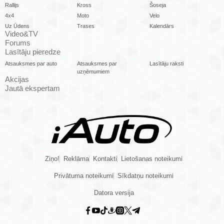
Rallijs
Kross
Šoseja
4x4
Moto
Velo
Uz Ūdens
Trases
Kalendārs
Video&TV
Forums
Lasītāju pieredze
Atsauksmes par auto
Atsauksmes par
Lasītāju raksti
uzņēmumiem
Akcijas
Jautā ekspertam
Ziņo!
Reklāma
Kontakti
Lietošanas noteikumi
Privātuma noteikumi
Sīkdatņu noteikumi
Datora versija