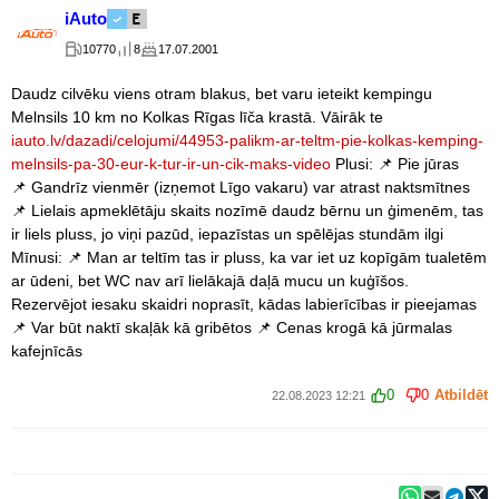
iAuto
10770
8
17.07.2001
Daudz cilvēku viens otram blakus, bet varu ieteikt kempingu
Melnsils 10 km no Kolkas Rīgas līča krastā. Vāirāk te
iauto.lv/dazadi/celojumi/44953-palikm-ar-teltm-pie-kolkas-kemping-
melnsils-pa-30-eur-k-tur-ir-un-cik-maks-video
Plusi: 📌 Pie jūras
📌 Gandrīz vienmēr (izņemot Līgo vakaru) var atrast naktsmītnes
📌 Lielais apmeklētāju skaits nozīmē daudz bērnu un ģimenēm, tas
ir liels pluss, jo viņi pazūd, iepazīstas un spēlējas stundām ilgi
Mīnusi: 📌 Man ar teltīm tas ir pluss, ka var iet uz kopīgām tualetēm
ar ūdeni, bet WC nav arī lielākajā daļā mucu un kuģīšos.
Rezervējot iesaku skaidri noprasīt, kādas labierīcības ir pieejamas
📌 Var būt naktī skaļāk kā gribētos 📌 Cenas krogā kā jūrmalas
kafejnīcās
0
0
Atbildēt
22.08.2023 12:21