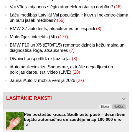
Vai Vācija atjaunos slēgto atomelektrostaciju darbību?
(16)
Lāču medības Latvijā! Vai populācija ir kļuvusi nekontrolējama
un būtu jāsāk medības?
(56)
BMW X7 auto tests, atsauksmes un iespaidi
(8)
Makslīgais intelekts (MI)
(177)
BMW F10 un X5 (E70/F15) remonts: dzinēja ķēžu maiņa un
diagnostika Rīgā, atsauksmes
(7)
Dīvaini transportlīdzekļi uz ceļa.
(8)
iAuto aculiecinieks: Sadursme, aktuālie negadījumi un
policijas darbs, sūti video (LIVE)
(28)
Jaunā iAuto.lv mobilā versija 2026
(27)
LASĪTĀKIE RAKSTI
Dienas
Nedēļas
Pēc postošās krusas Saulkrastu pusē – desmitiem
bojātu automašīnu un zaudējumi ap 100 000 eiro
2