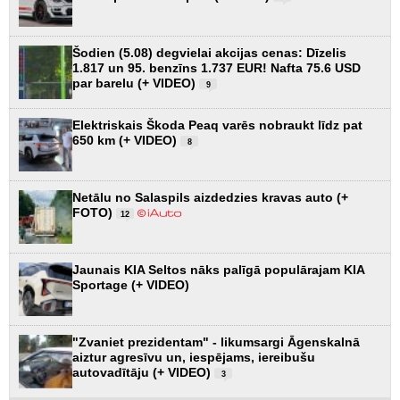
Šodien (5.08) degvielai akcijas cenas: Dīzelis
1.817 un 95. benzīns 1.737 EUR! Nafta 75.6 USD
par barelu (+ VIDEO)
9
Elektriskais Škoda Peaq varēs nobraukt līdz pat
650 km (+ VIDEO)
8
Netālu no Salaspils aizdedzies kravas auto (+
FOTO)
12
Jaunais KIA Seltos nāks palīgā populārajam KIA
Sportage (+ VIDEO)
"Zvaniet prezidentam" - likumsargi Āgenskalnā
aiztur agresīvu un, iespējams, iereibušu
autovadītāju (+ VIDEO)
3