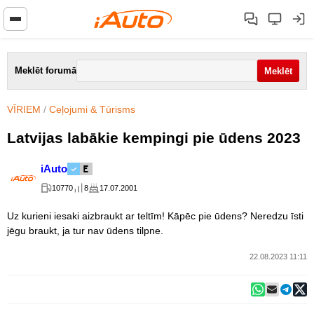
Meklēt forumā
VĪRIEM
/
Ceļojumi & Tūrisms
Latvijas labākie kempingi pie ūdens 2023
iAuto
10770
8
17.07.2001
Uz kurieni iesaki aizbraukt ar teltīm! Kāpēc pie ūdens? Neredzu īsti
jēgu braukt, ja tur nav ūdens tilpne.
22.08.2023 11:11