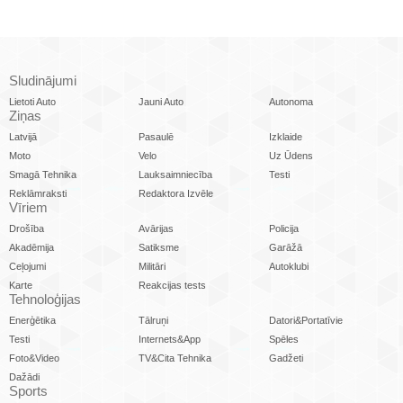
Sludinājumi
Lietoti Auto
Jauni Auto
Autonoma
Ziņas
Latvijā
Pasaulē
Izklaide
Moto
Velo
Uz Ūdens
Smagā Tehnika
Lauksaimniecība
Testi
Reklāmraksti
Redaktora Izvēle
Vīriem
Drošība
Avārijas
Policija
Akadēmija
Satiksme
Garāžā
Ceļojumi
Militāri
Autoklubi
Karte
Reakcijas tests
Tehnoloģijas
Enerģētika
Tālruņi
Datori&Portatīvie
Testi
Internets&App
Spēles
Foto&Video
TV&Cita Tehnika
Gadžeti
Dažādi
Sports