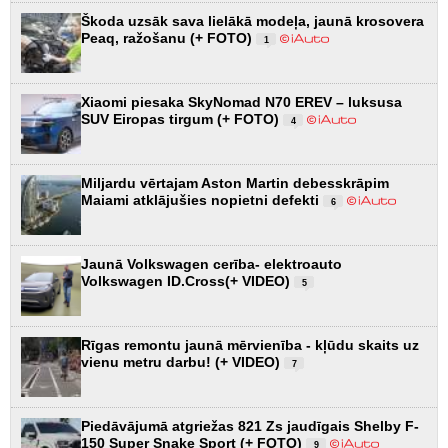
Škoda uzsāk sava lielākā modeļa, jaunā krosovera
Peaq, ražošanu (+ FOTO)
1
Xiaomi piesaka SkyNomad N70 EREV – luksusa
SUV Eiropas tirgum (+ FOTO)
4
Miljardu vērtajam Aston Martin debesskrāpim
Maiami atklājušies nopietni defekti
6
Jaunā Volkswagen cerība- elektroauto
Volkswagen ID.Cross(+ VIDEO)
5
Rīgas remontu jaunā mērvienība - kļūdu skaits uz
vienu metru darbu! (+ VIDEO)
7
Piedāvājumā atgriežas 821 Zs jaudīgais Shelby F-
150 Super Snake Sport (+ FOTO)
9