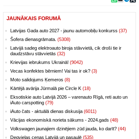
JAUNĀKAIS FORUMĀ
Latvijas Gada auto 2027 - jaunu automobiļu konkurss
(37)
Šofera dienasgrāmata.
(5308)
Latvijā sadeg elektroauto biroja stāvvietā, cik droši tie ir
daudzstāvu stāvvietās
(32)
Krievijas iebrukums Ukrainā!
(9042)
Vecas konfektes bērniem! Vai tas ir ok?
(3)
Moto salidojums Ķemeros
(8)
Kārtējā avārija Jūrmalā pie Circle K
(18)
Eksotiskie auto Latvijā 2026 – varenauto Rīgā, reti auto un
iAuto carspotting
(79)
iAuto čats - aktuālā dienas diskusija
(6011)
Vācijas ekonomiskā norieta sākums - 2024.gads
(48)
Volkswagen jaunajiem dzinējiem zūd jauda, ko darīt?
(44)
Degvielas cenas Latvijā un pasaulē
(535)