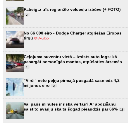
Pabeigta trīs reģionālo veloceļu izbūve (+ FOTO)
2
No 66 000 eiro - Dodge Charger atgriežas Eiropas
tirgū
Ceļojuma suvenīru vietā – izsists auto logs: kā
pasargāt personīgās mantas, atpūšoties ārzemēs
1
“Virši” neto peļņa pirmajā pusgadā sasniedz 4,2
miljonus eiro
2
Vai pāris minūtes ir riska vērtas? Ar apdzīšanu
saistīto avāriju skaits šogad pieaudzis par 66%
12