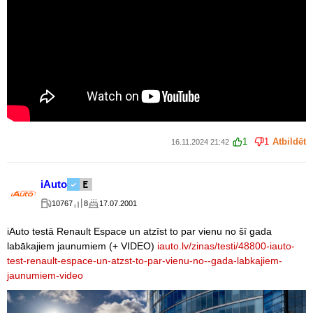
1
1
Atbildēt
16.11.2024 21:42
iAuto
10767
8
17.07.2001
iAuto testā Renault Espace un atzīst to par vienu no šī gada
labākajiem jaunumiem (+ VIDEO)
iauto.lv/zinas/testi/48800-iauto-
test-renault-espace-un-atzst-to-par-vienu-no--gada-labkajiem-
jaunumiem-video