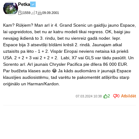
Petka
1559
7
09.09.2001
Kam? Rūķiem? Man arī ir 4. Grand Scenic un gaidīju jauno Espace,
lai upgreidotos, bet nu ar katru modeli tikai regress. OK, baigi jau
nevajag ikdienā to 3. rindu, bet nu vienreiz gadā noder. Iepr.
Espace bija 3 atsevišķi bīdāmi krēsli 2. rindā. Jaunajam atkal
uztaisīts pa lēto - 1 + 2. Vispār Eiropai neviens netaisa kā priekš
USA. 2 + 2 + 3 vai 2 + 2 + 2. Labi, X7 vai GLS var tādu pasūtīt. Un
Sorento arī. Arī jaunais Chrysler Pacifica pie dīlera 86 000 EUR.
Par budžeta klases auto 😂 Ja kāds audiomāns ir jaunajā Espace
klausījies audiosistēmu, tad varētu te pakomentēt atšķirību starp
oriģinālo un Harman/Kardon.
2
0
Atbildēt
07.03.2024 10:38