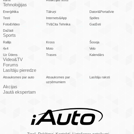
Karte
Reakcijas tests
Tehnoloģijas
Enerģētika
Tālruņi
Datori&Portatīvie
Testi
Internets&App
Spēles
Foto&Video
TV&Cita Tehnika
Gadžeti
Dažādi
Sports
Rallijs
Kross
Šoseja
4x4
Moto
Velo
Uz Ūdens
Trases
Kalendārs
Video&TV
Forums
Lasītāju pieredze
Atsauksmes par auto
Atsauksmes par
Lasītāju raksti
uzņēmumiem
Akcijas
Jautā ekspertam