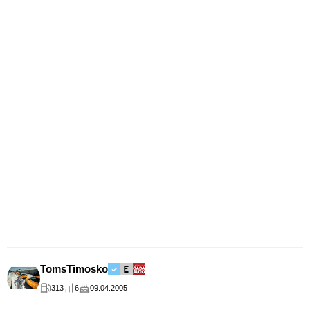
TomsTimosko
313
6
09.04.2005