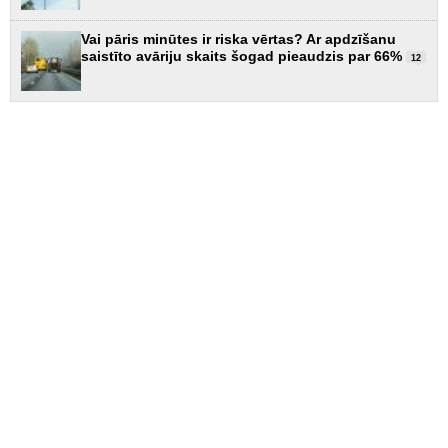
Vai pāris minūtes ir riska vērtas? Ar apdzīšanu
saistīto avāriju skaits šogad pieaudzis par 66%
12