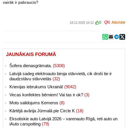
vairāk ir pabraucis?
0
0
Atbildēt
18.12.2025 10:12
JAUNĀKAIS FORUMĀ
Šofera dienasgrāmata.
(5308)
Latvijā sadeg elektroauto biroja stāvvietā, cik droši tie ir
daudzstāvu stāvvietās
(32)
Krievijas iebrukums Ukrainā!
(9042)
Vecas konfektes bērniem! Vai tas ir ok?
(3)
Moto salidojums Ķemeros
(8)
Kārtējā avārija Jūrmalā pie Circle K
(18)
Eksotiskie auto Latvijā 2026 – varenauto Rīgā, reti auto un
iAuto carspotting
(79)