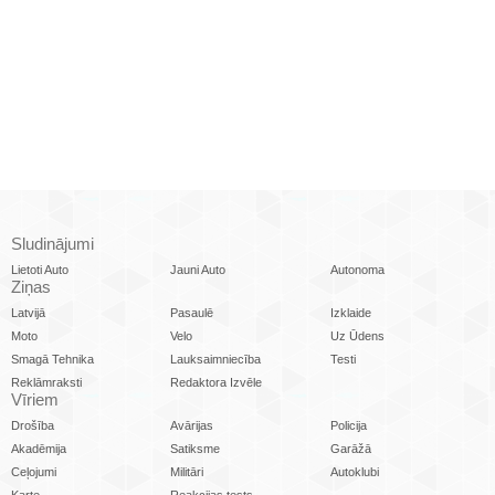
Sludinājumi
Lietoti Auto
Jauni Auto
Autonoma
Ziņas
Latvijā
Pasaulē
Izklaide
Moto
Velo
Uz Ūdens
Smagā Tehnika
Lauksaimniecība
Testi
Reklāmraksti
Redaktora Izvēle
Vīriem
Drošība
Avārijas
Policija
Akadēmija
Satiksme
Garāžā
Ceļojumi
Militāri
Autoklubi