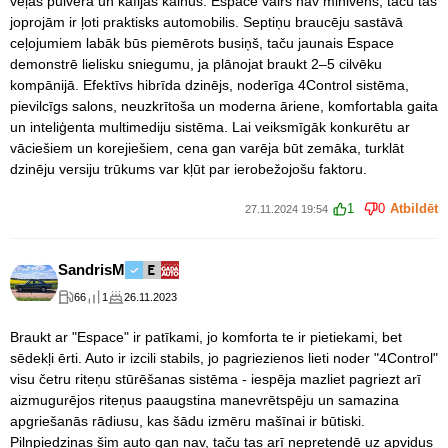
veļas pulvera un kafijas kalnus. Espace vairs nav minivens, taču tas
joprojām ir ļoti praktisks automobilis. Septiņu braucēju sastāvā
ceļojumiem labāk būs piemērots busiņš, taču jaunais Espace
demonstrē lielisku sniegumu, ja plānojat braukt 2–5 cilvēku
kompānijā. Efektīvs hibrīda dzinējs, noderīga 4Control sistēma,
pievilcīgs salons, neuzkrītoša un moderna āriene, komfortabla gaita
un inteliģenta multimediju sistēma. Lai veiksmīgāk konkurētu ar
vāciešiem un korejiešiem, cena gan varēja būt zemāka, turklāt
dzinēju versiju trūkums var kļūt par ierobežojošu faktoru.
1
0
Atbildēt
27.11.2024 19:54
SandrisM
66
1
26.11.2023
Braukt ar "Espace" ir patīkami, jo komforta te ir pietiekami, bet
sēdekļi ērti. Auto ir izcili stabils, jo pagriezienos lieti noder "4Control"
visu četru riteņu stūrēšanas sistēma - iespēja mazliet pagriezt arī
aizmugurējos riteņus paaugstina manevrētspēju un samazina
apgriešanās rādiusu, kas šādu izmēru mašīnai ir būtiski.
Pilnpiedziņas šim auto gan nav, taču tas arī nepretendē uz apvidus