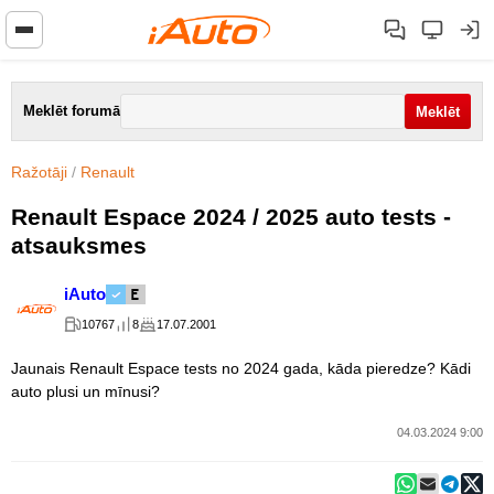
Meklēt forumā
Ražotāji
/
Renault
Renault Espace 2024 / 2025 auto tests -
atsauksmes
iAuto
10767
8
17.07.2001
Jaunais Renault Espace tests no 2024 gada, kāda pieredze? Kādi
auto plusi un mīnusi?
04.03.2024 9:00