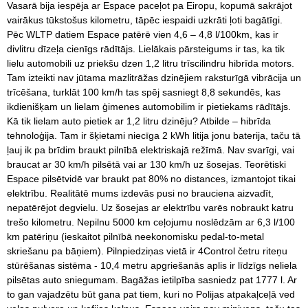
Vasarā bija iespēja ar Espace paceļot pa Eiropu, kopumā sakrājot
vairākus tūkstošus kilometru, tāpēc iespaidi uzkrāti ļoti bagātīgi.
Pēc WLTP datiem Espace patērē vien 4,6 – 4,8 l/100km, kas ir
divlitru dīzeļa cienīgs rādītājs. Lielākais pārsteigums ir tas, ka tik
lielu automobili uz priekšu dzen 1,2 litru trīscilindru hibrīda motors.
Tam izteikti nav jūtama mazlitrāžas dzinējiem raksturīgā vibrācija un
trīcēšana, turklāt 100 km/h tas spēj sasniegt 8,8 sekundēs, kas
ikdienišķam un lielam ģimenes automobilim ir pietiekams rādītājs.
Kā tik lielam auto pietiek ar 1,2 litru dzinēju? Atbilde – hibrīda
tehnoloģija. Tam ir šķietami niecīga 2 kWh litija jonu baterija, taču tā
ļauj ik pa brīdim braukt pilnībā elektriskajā režīmā. Nav svarīgi, vai
braucat ar 30 km/h pilsētā vai ar 130 km/h uz šosejas. Teorētiski
Espace pilsētvidē var braukt pat 80% no distances, izmantojot tikai
elektrību. Realitātē mums izdevās pusi no brauciena aizvadīt,
nepatērējot degvielu. Uz šosejas ar elektrību varēs nobraukt katru
trešo kilometru. Nepilnu 5000 km ceļojumu noslēdzām ar 6,3 l/100
km patēriņu (ieskaitot pilnībā neekonomisku pedal-to-metal
skriešanu pa bāņiem). Pilnpiedziņas vietā ir 4Control četru riteņu
stūrēšanas sistēma - 10,4 metru apgriešanās aplis ir līdzīgs neliela
pilsētas auto sniegumam. Bagāžas ietilpība sasniedz pat 1777 l. Ar
to gan vajadzētu būt gana pat tiem, kuri no Polijas atpakaļceļā ved