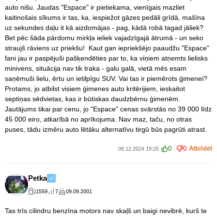
auto nišu. Jaudas "Espace" ir pietiekama, vienīgais mazliet
kaitinošais sīkums ir tas, ka, iespiežot gāzes pedāli grīdā, mašīna
uz sekundes daļu it kā aizdomājas - pag, kādā robā tagad jāliek?
Bet pēc šāda pārdomu mirkļa ieliek vajadzīgajā ātrumā - un seko
straujš rāviens uz priekšu! Kaut gan iepriekšējo paaudžu "Espace"
fani jau ir paspējuši pašķendēties par to, ka viņiem atņemts lielisks
minivens, situācija nav tik traka - galu galā, vietā mēs esam
saņēmuši lielu, ērtu un ietilpīgu SUV. Vai tas ir piemērots ģimenei?
Protams, jo atbilst visiem ģimenes auto kritērijiem, ieskaitot
septiņas sēdvietas, kas ir būtiskas daudzbērnu ģimenēm.
Jautājums tikai par cenu, jo "Espace" cenas svārstās no 39 000 līdz
45 000 eiro, atkarībā no aprīkojuma. Nav maz, taču, no otras
puses, tādu izmēru auto lētāku alternatīvu tirgū būs pagrūti atrast.
0
0
Atbildēt
08.12.2024 19:25
Petka
1559
7
09.09.2001
Tas trīs cilindru benzīna motors nav skaļš un baigi nevibrē, kurš te