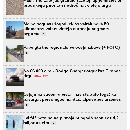
KEM: Trīs Latvijas granulu ražotāji apņēmušies ar
produkciju prioritāri nodrošināt vietējo tirgu
Melno segumu šogad ieklās vairāk nekā 50
kilometros valsts vietējo autoceļu ar grants
segumu
3
Pabeigta trīs reģionālo veloceļu izbūve (+ FOTO)
1
No 66 000 eiro - Dodge Charger atgriežas Eiropas
tirgū
Ceļojuma suvenīru vietā – izsists auto logs: kā
pasargāt personīgās mantas, atpūšoties ārzemēs
1
“Virši” neto peļņa pirmajā pusgadā sasniedz 4,2
miljonus eiro
2