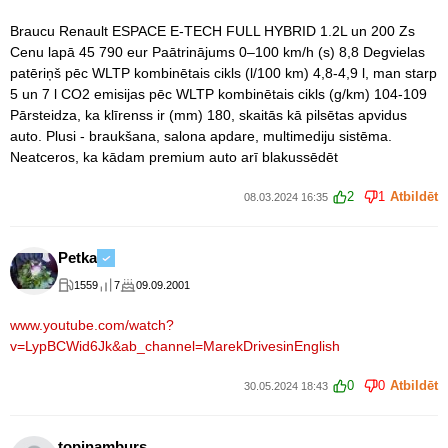
Braucu Renault ESPACE E-TECH FULL HYBRID 1.2L un 200 Zs
Cenu lapā 45 790 eur Paātrinājums 0–100 km/h (s) 8,8 Degvielas
patēriņš pēc WLTP kombinētais cikls (l/100 km) 4,8-4,9 l, man starp
5 un 7 l CO2 emisijas pēc WLTP kombinētais cikls (g/km) 104-109
Pārsteidza, ka klīrenss ir (mm) 180, skaitās kā pilsētas apvidus
auto. Plusi - braukšana, salona apdare, multimediju sistēma.
Neatceros, ka kādam premium auto arī blakussēdēt
2
1
Atbildēt
08.03.2024 16:35
Petka
1559
7
09.09.2001
www.youtube.com/watch?
v=LypBCWid6Jk&ab_channel=MarekDrivesinEnglish
0
0
Atbildēt
30.05.2024 18:43
topinamburs