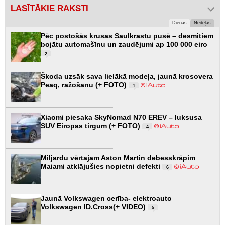
LASĪTĀKIE RAKSTI
Dienas
Nedēļas
Pēc postošās krusas Saulkrastu pusē – desmitiem
bojātu automašīnu un zaudējumi ap 100 000 eiro
2
Škoda uzsāk sava lielākā modeļa, jaunā krosovera
Peaq, ražošanu (+ FOTO)
1
Xiaomi piesaka SkyNomad N70 EREV – luksusa
SUV Eiropas tirgum (+ FOTO)
4
Miljardu vērtajam Aston Martin debesskrāpim
Maiami atklājušies nopietni defekti
6
Jaunā Volkswagen cerība- elektroauto
Volkswagen ID.Cross(+ VIDEO)
5