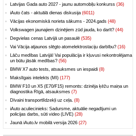
Latvijas Gada auto 2027 - jaunu automobiļu konkurss
(36)
iAuto čats - aktuālā dienas diskusija
(6011)
Vācijas ekonomiskā norieta sākums - 2024.gads
(48)
Volkswagen jaunajiem dzinējiem zūd jauda, ko darīt?
(44)
Degvielas cenas Latvijā un pasaulē
(535)
Vai Vācija atjaunos slēgto atomelektrostaciju darbību?
(16)
Lāču medības Latvijā! Vai populācija ir kļuvusi nekontrolējama
un būtu jāsāk medības?
(56)
BMW X7 auto tests, atsauksmes un iespaidi
(8)
Makslīgais intelekts (MI)
(177)
BMW F10 un X5 (E70/F15) remonts: dzinēja ķēžu maiņa un
diagnostika Rīgā, atsauksmes
(7)
Dīvaini transportlīdzekļi uz ceļa.
(8)
iAuto aculiecinieks: Sadursme, aktuālie negadījumi un
policijas darbs, sūti video (LIVE)
(28)
Jaunā iAuto.lv mobilā versija 2026
(27)