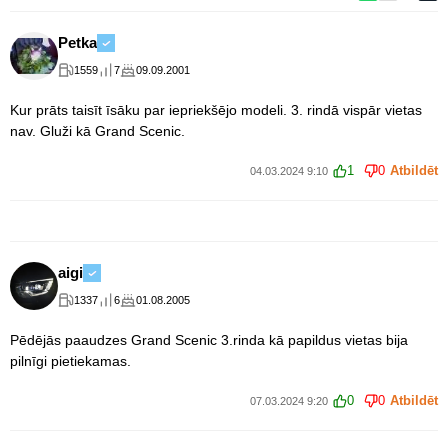
Petka
1559
7
09.09.2001
Kur prāts taisīt īsāku par iepriekšējo modeli. 3. rindā vispār vietas
nav. Gluži kā Grand Scenic.
1
0
Atbildēt
04.03.2024 9:10
aigi
1337
6
01.08.2005
Pēdējās paaudzes Grand Scenic 3.rinda kā papildus vietas bija
pilnīgi pietiekamas.
0
0
Atbildēt
07.03.2024 9:20