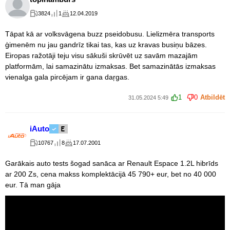
3824
1
12.04.2019
Tāpat kā ar volksvāgena buzz pseidobusu. Lielizmēra transports
ģimenēm nu jau gandrīz tikai tas, kas uz kravas busiņu bāzes.
Eiropas ražotāji teju visu sākuši skrūvēt uz savām mazajām
platformām, lai samazinātu izmaksas. Bet samazinātās izmaksas
vienalga gala pircējam ir gana daŗgas.
1
0
Atbildēt
31.05.2024 5:49
iAuto
10767
8
17.07.2001
Garākais auto tests šogad sanāca ar Renault Espace 1.2L hibrīds
ar 200 Zs, cena makss komplektācijā 45 790+ eur, bet no 40 000
eur. Tā man gāja