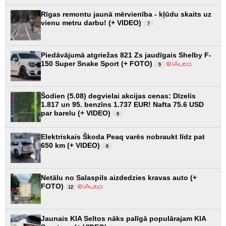
Rīgas remontu jaunā mērvienība - kļūdu skaits uz
vienu metru darbu! (+ VIDEO)
7
Piedāvājumā atgriežas 821 Zs jaudīgais Shelby F-
150 Super Snake Sport (+ FOTO)
9
Šodien (5.08) degvielai akcijas cenas: Dīzelis
1.817 un 95. benzīns 1.737 EUR! Nafta 75.6 USD
par barelu (+ VIDEO)
9
Elektriskais Škoda Peaq varēs nobraukt līdz pat
650 km (+ VIDEO)
8
Netālu no Salaspils aizdedzies kravas auto (+
FOTO)
12
Jaunais KIA Seltos nāks palīgā populārajam KIA