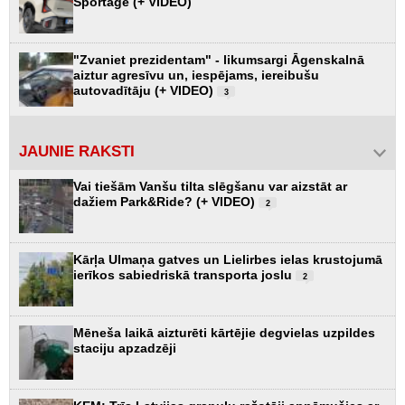
Sportage (+ VIDEO)
"Zvaniet prezidentam" - likumsargi Āgenskalnā
aiztur agresīvu un, iespējams, iereibušu
autovadītāju (+ VIDEO)
3
JAUNIE RAKSTI
Vai tiešām Vanšu tilta slēgšanu var aizstāt ar
dažiem Park&Ride? (+ VIDEO)
2
Kārļa Ulmaņa gatves un Lielirbes ielas krustojumā
ierīkos sabiedriskā transporta joslu
2
Mēneša laikā aizturēti kārtējie degvielas uzpildes
staciju apzadzēji