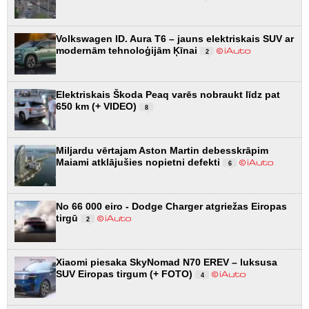
Volkswagen ID. Aura T6 – jauns elektriskais SUV ar
modernām tehnoloģijām Ķīnai
2
Elektriskais Škoda Peaq varēs nobraukt līdz pat
650 km (+ VIDEO)
8
Miljardu vērtajam Aston Martin debesskrāpim
Maiami atklājušies nopietni defekti
6
No 66 000 eiro - Dodge Charger atgriežas Eiropas
tirgū
2
Xiaomi piesaka SkyNomad N70 EREV – luksusa
SUV Eiropas tirgum (+ FOTO)
4