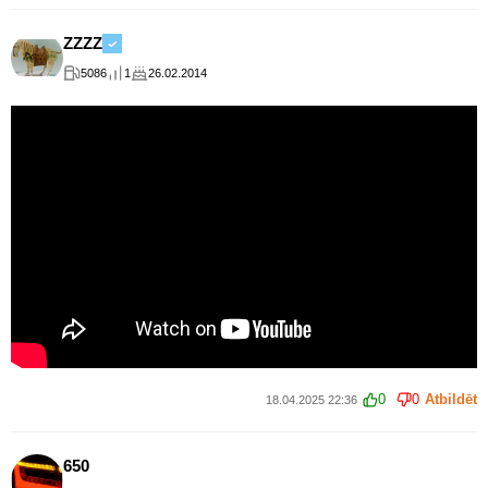
ZZZZ
5086
1
26.02.2014
0
0
Atbildēt
18.04.2025 22:36
650