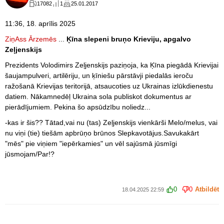
17082
1
25.01.2017
11:36, 18. aprīlis 2025
ZiņAss
Ārzemēs
...
Ķīna slepeni bruņo Krieviju, apgalvo
Zeļjenskijs
Prezidents Volodimirs Zeļjenskijs paziņoja, ka Ķīna piegādā Krievijai
šaujampulveri, artilēriju, un ķīniešu pārstāvji piedalās ieroču
ražošanā Krievijas teritorijā, atsaucoties uz Ukrainas izlūkdienestu
datiem. Nākamnedēļ Ukraina sola publiskot dokumentus ar
pierādījumiem. Pekina šo apsūdzību noliedz...
-kas ir šis?? Tātad,vai nu (tas) Zeļjenskijs vienkārši Melo/melus, vai
nu viņi (tie) tiešām apbrūņo brūnos Slepkavotājus.Savukakārt
"mēs" pie viņiem "iepērkamies" un vēl sajūsmā jūsmīgi
jūsmojam/Par!?
0
0
Atbildēt
18.04.2025 22:59