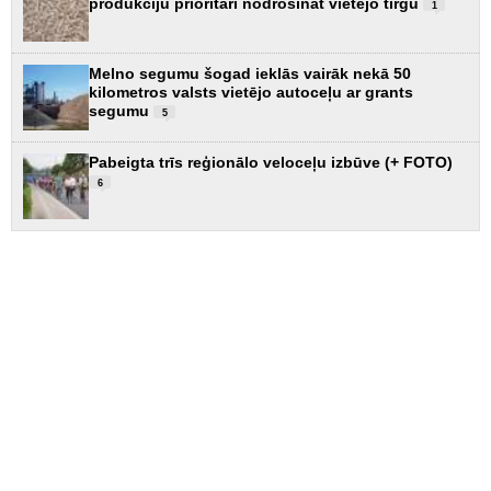
produkciju prioritāri nodrošināt vietējo tirgu
1
Melno segumu šogad ieklās vairāk nekā 50
kilometros valsts vietējo autoceļu ar grants
segumu
5
Pabeigta trīs reģionālo veloceļu izbūve (+ FOTO)
6