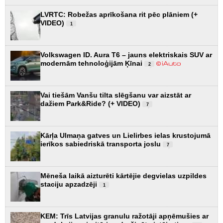
LVRTC: Robežas aprīkošana rit pēc plāniem (+
VIDEO)
1
Volkswagen ID. Aura T6 – jauns elektriskais SUV ar
modernām tehnoloģijām Ķīnai
2
Vai tiešām Vanšu tilta slēgšanu var aizstāt ar
dažiem Park&Ride? (+ VIDEO)
7
Kārļa Ulmaņa gatves un Lielirbes ielas krustojumā
ierīkos sabiedriskā transporta joslu
7
Mēneša laikā aizturēti kārtējie degvielas uzpildes
staciju apzadzēji
1
KEM: Trīs Latvijas granulu ražotāji apņēmušies ar