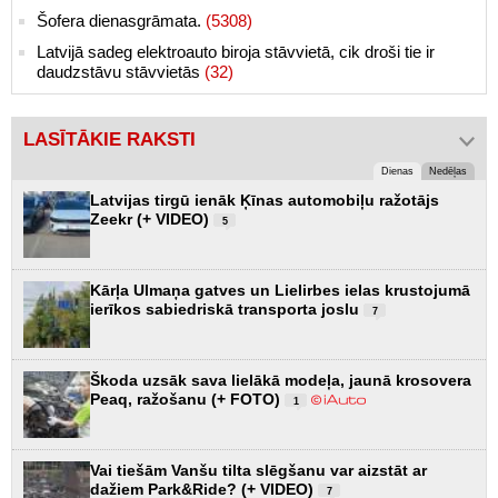
Šofera dienasgrāmata.
(5308)
Latvijā sadeg elektroauto biroja stāvvietā, cik droši tie ir
daudzstāvu stāvvietās
(32)
LASĪTĀKIE RAKSTI
Dienas
Nedēļas
Latvijas tirgū ienāk Ķīnas automobiļu ražotājs
Zeekr (+ VIDEO)
5
Kārļa Ulmaņa gatves un Lielirbes ielas krustojumā
ierīkos sabiedriskā transporta joslu
7
Škoda uzsāk sava lielākā modeļa, jaunā krosovera
Peaq, ražošanu (+ FOTO)
1
Vai tiešām Vanšu tilta slēgšanu var aizstāt ar
dažiem Park&Ride? (+ VIDEO)
7