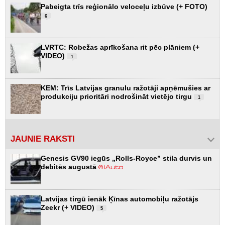
Pabeigta trīs reģionālo veloceļu izbūve (+ FOTO)
6
LVRTC: Robežas aprīkošana rit pēc plāniem (+
VIDEO)
1
KEM: Trīs Latvijas granulu ražotāji apņēmušies ar
produkciju prioritāri nodrošināt vietējo tirgu
1
JAUNIE RAKSTI
Genesis GV90 iegūs „Rolls-Royce” stila durvis un
debitēs augustā
Latvijas tirgū ienāk Ķīnas automobiļu ražotājs
Zeekr (+ VIDEO)
5