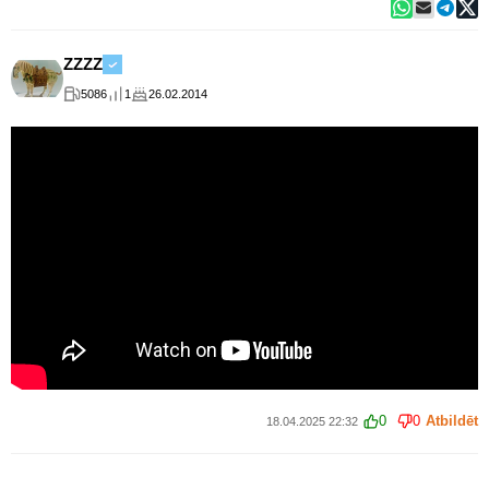
ZZZZ
5086
1
26.02.2014
0
0
Atbildēt
18.04.2025 22:32