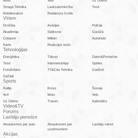
Moto
Velo
Uz Ūdens
Smagā Tehnika
Lauksaimniecība
Testi
Reklāmraksti
Redaktora Izvēle
Vīriem
Drošība
Avārijas
Policija
Akadēmija
Satiksme
Garāžā
Ceļojumi
Militāri
Autoklubi
Karte
Reakcijas tests
Tehnoloģijas
Enerģētika
Tālruņi
Datori&Portatīvie
Testi
Internets&App
Spēles
Foto&Video
TV&Cita Tehnika
Gadžeti
Dažādi
Sports
Rallijs
Kross
Šoseja
4x4
Moto
Velo
Uz Ūdens
Trases
Kalendārs
Video&TV
Forums
Lasītāju pieredze
Atsauksmes par auto
Atsauksmes par
Lasītāju raksti
uzņēmumiem
Akcijas