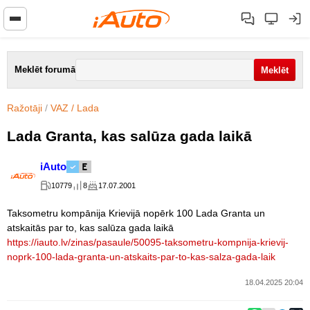
Meklēt forumā
Ražotāji
/
VAZ / Lada
Lada Granta, kas salūza gada laikā
iAuto
10779
8
17.07.2001
Taksometru kompānija Krievijā nopērk 100 Lada Granta un
atskaitās par to, kas salūza gada laikā
https://iauto.lv/zinas/pasaule/50095-taksometru-kompnija-krievij-
noprk-100-lada-granta-un-atskaits-par-to-kas-salza-gada-laik
18.04.2025 20:04