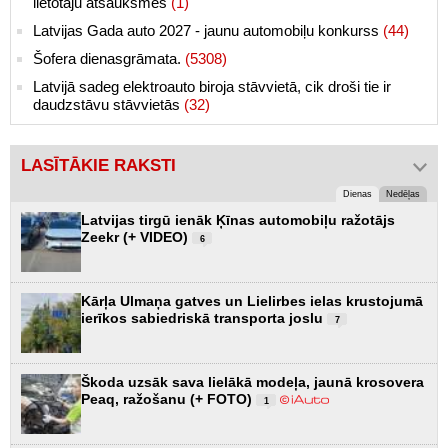
lietotāju atsauksmes
(1)
Latvijas Gada auto 2027 - jaunu automobiļu konkurss
(44)
Šofera dienasgrāmata.
(5308)
Latvijā sadeg elektroauto biroja stāvvietā, cik droši tie ir
daudzstāvu stāvvietās
(32)
LASĪTĀKIE RAKSTI
Dienas
Nedēļas
Latvijas tirgū ienāk Ķīnas automobiļu ražotājs
Zeekr (+ VIDEO)
6
Kārļa Ulmaņa gatves un Lielirbes ielas krustojumā
ierīkos sabiedriskā transporta joslu
7
Škoda uzsāk sava lielākā modeļa, jaunā krosovera
Peaq, ražošanu (+ FOTO)
1