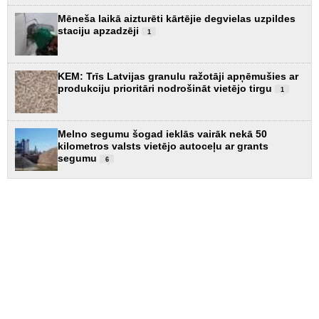
Mēneša laikā aizturēti kārtējie degvielas uzpildes
staciju apzadzēji
1
KEM: Trīs Latvijas granulu ražotāji apņēmušies ar
produkciju prioritāri nodrošināt vietējo tirgu
1
Melno segumu šogad ieklās vairāk nekā 50
kilometros valsts vietējo autoceļu ar grants
segumu
6