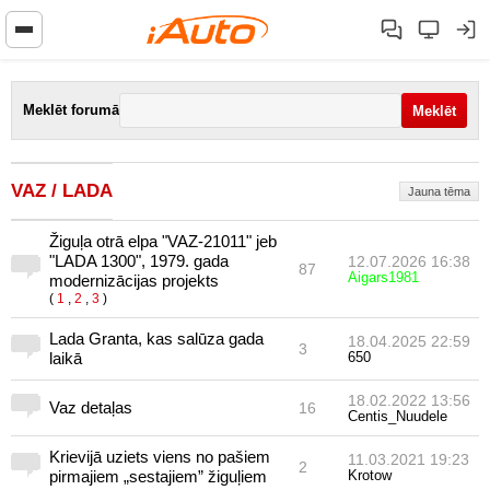
Meklēt forumā
VAZ / LADA
Jauna tēma
Žiguļa otrā elpa "VAZ-21011" jeb
"LADA 1300", 1979. gada
12.07.2026 16:38
87
Aigars1981
modernizācijas projekts
(
1
,
2
,
3
)
Lada Granta, kas salūza gada
18.04.2025 22:59
3
laikā
650
18.02.2022 13:56
Vaz detaļas
16
Centis_Nuudele
Krievijā uziets viens no pašiem
11.03.2021 19:23
2
pirmajiem „sestajiem” žiguļiem
Krotow