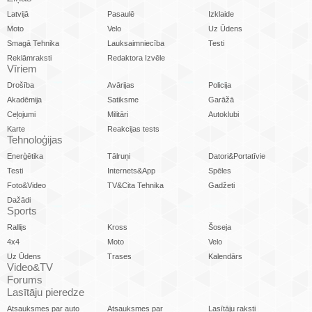
Latvijā
Pasaulē
Izklaide
Moto
Velo
Uz Ūdens
Smagā Tehnika
Lauksaimniecība
Testi
Reklāmraksti
Redaktora Izvēle
Vīriem
Drošība
Avārijas
Policija
Akadēmija
Satiksme
Garāžā
Ceļojumi
Militāri
Autoklubi
Karte
Reakcijas tests
Tehnoloģijas
Enerģētika
Tālruņi
Datori&Portatīvie
Testi
Internets&App
Spēles
Foto&Video
TV&Cita Tehnika
Gadžeti
Dažādi
Sports
Rallijs
Kross
Šoseja
4x4
Moto
Velo
Uz Ūdens
Trases
Kalendārs
Video&TV
Forums
Lasītāju pieredze
Atsauksmes par auto
Atsauksmes par
Lasītāju raksti