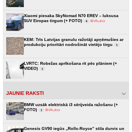
Xiaomi piesaka SkyNomad N70 EREV – luksusa
SUV Eiropas tirgum (+ FOTO)
4
KEM: Trīs Latvijas granulu ražotāji apņēmušies ar
produkciju prioritāri nodrošināt vietējo tirgu
1
LVRTC: Robežas aprīkošana rit pēc plāniem (+
VIDEO)
1
JAUNIE RAKSTI
BMW uzsāk elektriskā i3 sērijveida ražošanu (+
FOTO)
1
Genesis GV90 iegūs „Rolls-Royce” stila durvis un