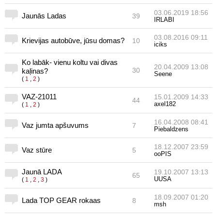
03.06.2019 18:56
Jaunās Ladas
39
IRLABI
03.08.2016 09:11
Krievijas autobūve, jūsu domas?
10
iciks
Ko labāk- vienu koltu vai divas
20.04.2009 13:08
30
kaļinas?
Seene
(
1
,
2
)
VAZ-21011
15.01.2009 14:33
44
axel182
(
1
,
2
)
16.04.2008 08:41
Vaz jumta apšuvums
7
Piebaldzens
18.12.2007 23:59
Vaz stūre
5
ooPIS
Jaunā LADA
19.10.2007 13:13
65
UUSA
(
1
,
2
,
3
)
18.09.2007 01:20
Lada TOP GEAR rokaas
8
msh