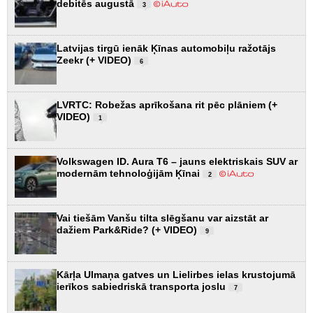
debitēs augustā
3
Latvijas tirgū ienāk Ķīnas automobiļu ražotājs
Zeekr (+ VIDEO)
6
LVRTC: Robežas aprīkošana rit pēc plāniem (+
VIDEO)
1
Volkswagen ID. Aura T6 – jauns elektriskais SUV ar
modernām tehnoloģijām Ķīnai
2
Vai tiešām Vanšu tilta slēgšanu var aizstāt ar
dažiem Park&Ride? (+ VIDEO)
9
Kārļa Ulmaņa gatves un Lielirbes ielas krustojumā
ierīkos sabiedriskā transporta joslu
7