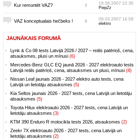
19.08.2007 22:30
Kur remontēt VAZ?
3
PiepZz
09.03.2007 16:58
VAZ konceptualais hečbeks !
8
elektro
JAUNĀKAIS FORUMĀ
Lynk & Co 08 tests Latvijā 2026 / 2027 – reāls patēriņš, cena,
atsauksmes, plusi un mīnusi
(6)
Mercedes-Benz GLC EQ jaunā 2026 - 2027 elektroauto tests
Latvijā reāls patēriņš, cena, atsauksmes un plusi, mīnusi
(8)
Nissan Leaf jaunais 2026 - 2027 elektro auto tests, cena
Latvijā un lietotāju atsauksmes
(5)
Kia Seltos jaunais 2026 - 2027 tests, cena Latvijā un lietotāju
atsauksmes
(5)
Toyota Hilux elektroauto 2026 - 2027 tests, cena Latvijā un
lietotāju atsauksmes
(3)
KTM 390 Enduro R motocikla tests 2026, atsauksmes
(2)
Zeekr 7X elektroauto 2026 - 2027 tests, cena Latvijā un
lietotāju atsauksmes
(2)