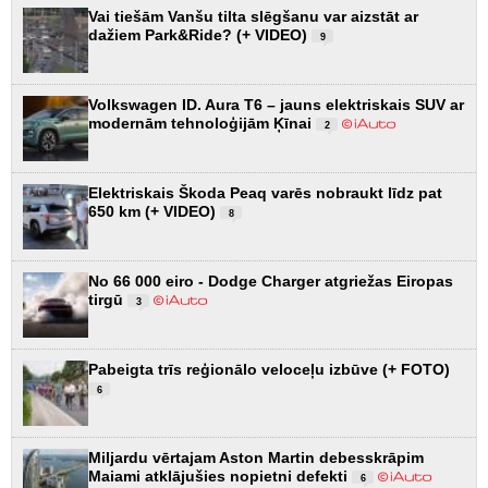
Vai tiešām Vanšu tilta slēgšanu var aizstāt ar
dažiem Park&Ride? (+ VIDEO)
9
Volkswagen ID. Aura T6 – jauns elektriskais SUV ar
modernām tehnoloģijām Ķīnai
2
Elektriskais Škoda Peaq varēs nobraukt līdz pat
650 km (+ VIDEO)
8
No 66 000 eiro - Dodge Charger atgriežas Eiropas
tirgū
3
Pabeigta trīs reģionālo veloceļu izbūve (+ FOTO)
6
Miljardu vērtajam Aston Martin debesskrāpim
Maiami atklājušies nopietni defekti
6