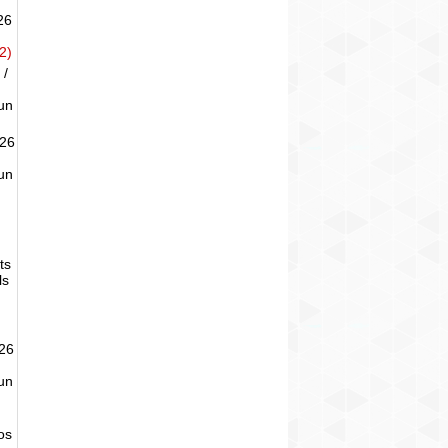
26
2)
 /
un
026
un
ts
ls
026
un
tos