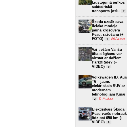
krustojumā ierīkos
sabiedriskā
transporta joslu
7
Škoda uzsāk sava
lielākā modeļa,
jaunā krosovera
Peaq, ražošanu (+
FOTO)
1
Vai tiešām Vanšu
tilta slēgšanu var
aizstāt ar dažiem
Park&Ride? (+
VIDEO)
9
Volkswagen ID. Aur
T6 – jauns
elektriskais SUV ar
modernām
tehnoloģijām Ķīnai
2
Elektriskais Škoda
Peaq varēs nobrauk
līdz pat 650 km (+
VIDEO)
8