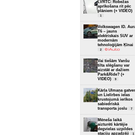
LVRTC: Robežas
aprīkošana rit pēc
plāniem (+ VIDEO)
1
Volkswagen ID. Aur
T6 – jauns
elektriskais SUV ar
modernām
tehnoloģijām Ķīnai
2
Vai tiešām Vanšu
tilta slēgšanu var
aizstāt ar dažiem
Park&Ride? (+
VIDEO)
9
Kārļa Ulmaņa gatve
un Lielirbes ielas
krustojumā ierīkos
sabiedriskā
transporta joslu
7
Mēneša laikā
aizturēti kārtējie
degvielas uzpildes
staciju apzadzēji
1