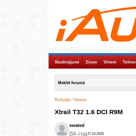
Sludinājumi
Ziņas
Vīriem
Tehno
Meklēt forumā
Ražotāji
/
Nissan
Xtrail T32 1.6 DCI R9M
swated
2
1
27.10.2025