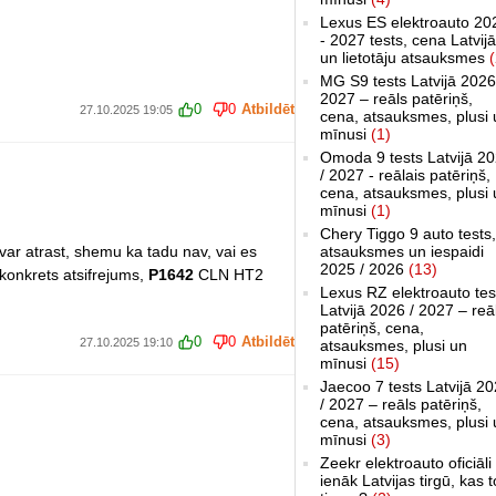
Lexus ES elektroauto 20
- 2027 tests, cena Latvijā
un lietotāju atsauksmes
(
MG S9 tests Latvijā 2026
2027 – reāls patēriņš,
0
0
Atbildēt
27.10.2025 19:05
cena, atsauksmes, plusi 
mīnusi
(1)
Omoda 9 tests Latvijā 2
/ 2027 - reālais patēriņš,
cena, atsauksmes, plusi 
mīnusi
(1)
Chery Tiggo 9 auto tests,
evar atrast, shemu ka tadu nav, vai es
atsauksmes un iespaidi
2025 / 2026
(13)
onkrets atsifrejums,
P1642
CLN HT2
Lexus RZ elektroauto tes
Latvijā 2026 / 2027 – reā
patēriņš, cena,
0
0
Atbildēt
27.10.2025 19:10
atsauksmes, plusi un
mīnusi
(15)
Jaecoo 7 tests Latvijā 2
/ 2027 – reāls patēriņš,
cena, atsauksmes, plusi 
mīnusi
(3)
Zeekr elektroauto oficiāli
ienāk Latvijas tirgū, kas 