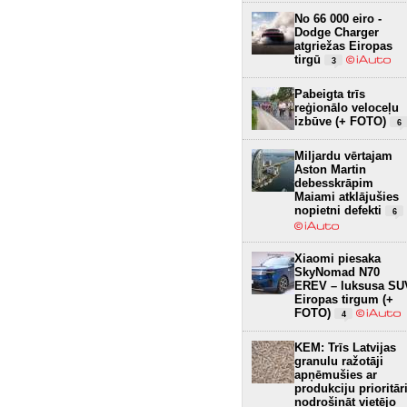
No 66 000 eiro -
Dodge Charger
atgriežas Eiropas
tirgū
3
Pabeigta trīs
reģionālo veloceļu
izbūve (+ FOTO)
6
Miljardu vērtajam
Aston Martin
debesskrāpim
Maiami atklājušies
nopietni defekti
6
Xiaomi piesaka
SkyNomad N70
EREV – luksusa SU
Eiropas tirgum (+
FOTO)
4
KEM: Trīs Latvijas
granulu ražotāji
apņēmušies ar
produkciju prioritār
nodrošināt vietējo