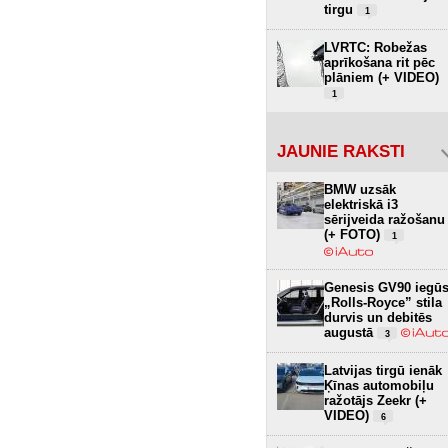
tirgu
1
LVRTC: Robežas
aprīkošana rit pēc
plāniem (+ VIDEO)
1
JAUNIE RAKSTI
BMW uzsāk
elektriskā i3
sērijveida ražošanu
(+ FOTO)
1
Genesis GV90 iegū
„Rolls-Royce” stila
durvis un debitēs
augustā
3
Latvijas tirgū ienāk
Ķīnas automobiļu
ražotājs Zeekr (+
VIDEO)
6