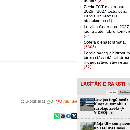
tirgos?
(2)
Zeekr 7GT elektroauto
2026 - 2027 tests, cena
Latvijā un lietotāju
atsauksmes
(1)
Latvijas Gada auto 2027 
jaunu automobiļu konkur
(44)
Šofera dienasgrāmata.
(5308)
Latvijā sadeg elektroauto
biroja stāvvietā, cik droši 
ir daudzstāvu stāvvietās
(32)
LASĪTĀKIE RAKSTI
Dienas
Nedēļas
Latvijas tirgū ienāk
0
0
Atbildēt
27.10.2025 19:23
Ķīnas automobiļu
ražotājs Zeekr (+
VIDEO)
6
Kārļa Ulmaņa gatve
un Lielirbes ielas