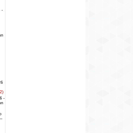
 -
un
26
2)
6 -
un
o
 –