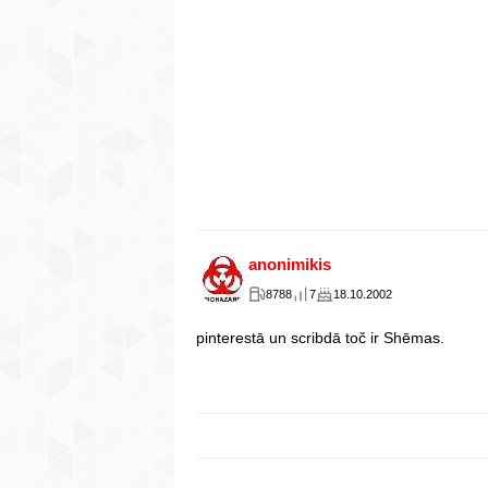
anonimikis
8788
7
18.10.2002
pinterestā un scribdā toč ir Shēmas.