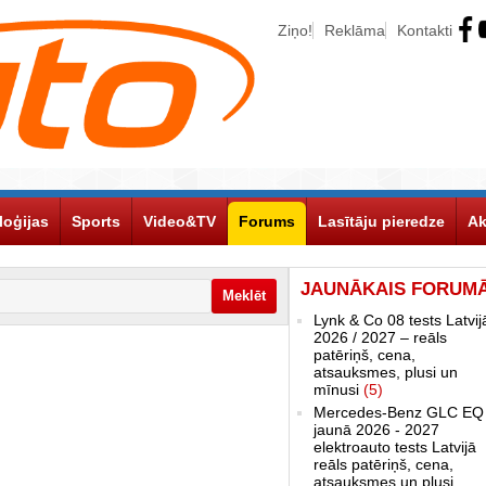
Ziņo!
Reklāma
Kontakti
loģijas
Sports
Video&TV
Forums
Lasītāju pieredze
Ak
JAUNĀKAIS FORUM
Lynk & Co 08 tests Latvij
2026 / 2027 – reāls
patēriņš, cena,
atsauksmes, plusi un
mīnusi
(5)
Mercedes-Benz GLC EQ
jaunā 2026 - 2027
elektroauto tests Latvijā
reāls patēriņš, cena,
atsauksmes un plusi,