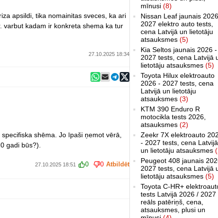
mīnusi
(8)
friza apsildi, tika nomainitas sveces, ka ari
Nissan Leaf jaunais 2026
2027 elektro auto tests,
r. varbut kadam ir konkreta shema ka tur
cena Latvijā un lietotāju
atsauksmes
(5)
Kia Seltos jaunais 2026 -
27.10.2025 18:34
2027 tests, cena Latvijā 
lietotāju atsauksmes
(5)
Toyota Hilux elektroauto
2026 - 2027 tests, cena
Latvijā un lietotāju
atsauksmes
(3)
KTM 390 Enduro R
motocikla tests 2026,
atsauksmes
(2)
 specifiska shēma. Jo īpaši ņemot vērā,
Zeekr 7X elektroauto 20
- 2027 tests, cena Latvijā
10 gadi būs?).
un lietotāju atsauksmes
(
Peugeot 408 jaunais 202
0
0
Atbildēt
27.10.2025 18:51
2027 tests, cena Latvijā 
lietotāju atsauksmes
(5)
Toyota C-HR+ elektroaut
tests Latvijā 2026 / 2027
reāls patēriņš, cena,
atsauksmes, plusi un
mīnusi
(4)