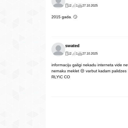
2
1
27.10.2025
2015 gada. 🙄
swated
2
1
27.10.2025
informaciju galigi nekadu interneta vide n
nemaku meklet 😒 varbut kadam palidzes k
RLY\C CO