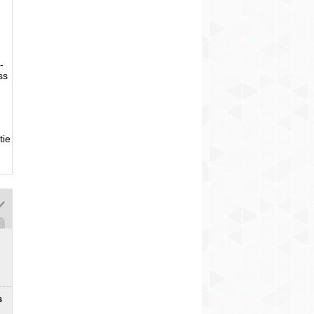
-
ss
tie
s