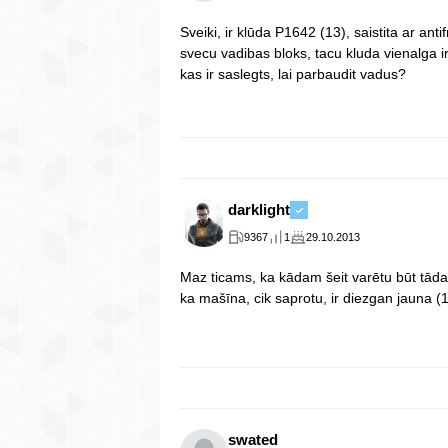
Sveiki, ir klūda P1642 (13), saistita ar anti
svecu vadibas bloks, tacu kluda vienalga i
kas ir saslegts, lai parbaudit vadus?
darklight
9367
1
29.10.2013
Maz ticams, ka kādam šeit varētu būt tāda
ka mašīna, cik saprotu, ir diezgan jauna (
swated