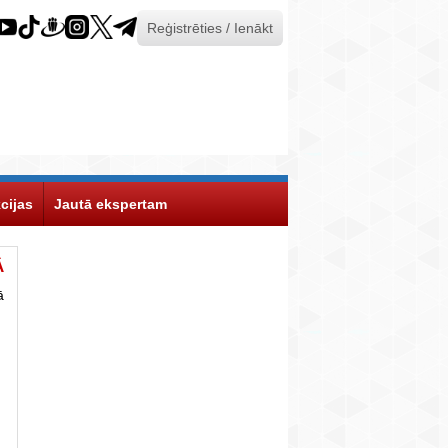
Reģistrēties / Ienākt
cijas
Jautā ekspertam
Ā
ā