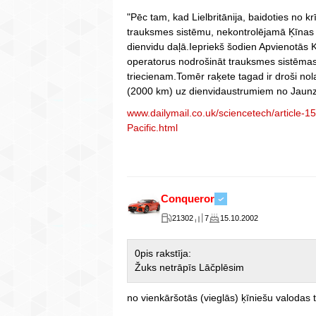
"Pēc tam, kad Lielbritānija, baidoties no 
trauksmes sistēmu, nekontrolējamā Ķīnas r
dienvidu daļā.Iepriekš šodien Apvienotās K
operatorus nodrošināt trauksmes sistēmas
triecienam.Tomēr raķete tagad ir droši no
(2000 km) uz dienvidaustrumiem no Jaunz
www.dailymail.co.uk/sciencetech/article-
Pacific.html
Conqueror
21302
7
15.10.2002
0pis rakstīja:
Žuks netrāpīs Lāčplēsim
no vienkāršotās (vieglās) ķīniešu valodas t