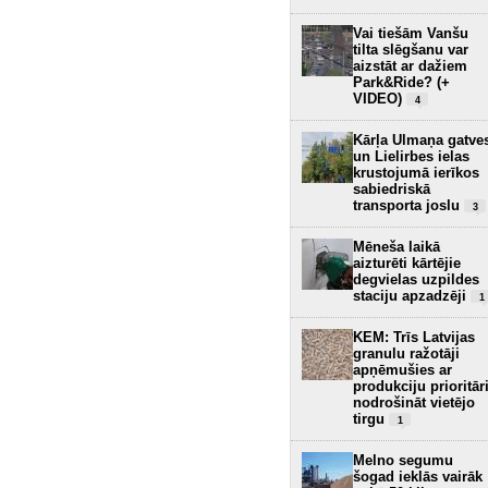
Vai tiešām Vanšu
tilta slēgšanu var
aizstāt ar dažiem
Park&Ride? (+
VIDEO)
4
Kārļa Ulmaņa gatve
un Lielirbes ielas
krustojumā ierīkos
sabiedriskā
transporta joslu
3
Mēneša laikā
aizturēti kārtējie
degvielas uzpildes
staciju apzadzēji
1
KEM: Trīs Latvijas
granulu ražotāji
apņēmušies ar
produkciju prioritār
nodrošināt vietējo
tirgu
1
Melno segumu
šogad ieklās vairāk