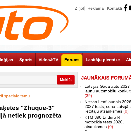
Ziņo!
Reklāma
Kontakti
loģijas
Sports
Video&TV
Forums
Lasītāju pieredze
Ak
JAUNĀKAIS FORUM
Latvijas Gada auto 2027 
jaunu automobiļu konkur
(39)
adi speciālo tēmu
Nissan Leaf jaunais 2026
2027 tests, cena Latvijā 
aķetes "Zhuque-3"
lietotāju atsauksmes
(0)
ijā netiek prognozēta
KTM 390 Enduro R
motocikla tests 2026,
atsauksmes
(0)