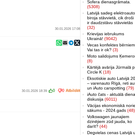
Šofera dienasgrāmata.
(5308)
Latvijā sadeg elektroauto
biroja stāvvietā, cik droši 
ir daudzstāvu stāvvietās
(32)
30.01.2026 17:08
Krievijas iebrukums
Ukrainā!
(9042)
Vecas konfektes bērniem
Vai tas ir ok?
(3)
Moto salidojums Ķemero
(8)
Kārtējā avārija Jūrmalā p
Circle K
(18)
Eksotiskie auto Latvijā 2
– varenauto Rīgā, reti au
un iAuto carspotting
(79)
0
0
Atbildēt
30.01.2026 18:39
iAuto čats - aktuālā dien
diskusija
(6011)
Vācijas ekonomiskā nori
sākums - 2024.gads
(48)
Volkswagen jaunajiem
dzinējiem zūd jauda, ko
darīt?
(44)
Degvielas cenas Latvijā 