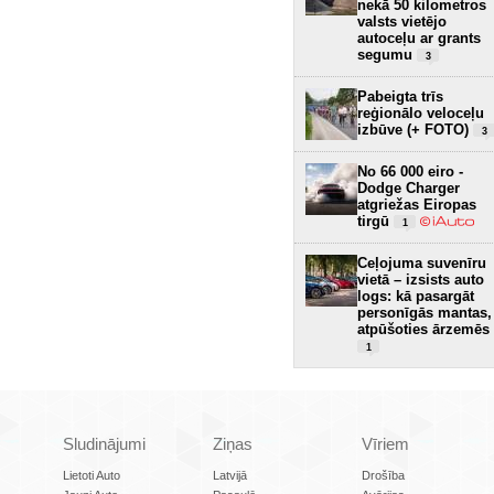
nekā 50 kilometros
valsts vietējo
autoceļu ar grants
segumu
3
Pabeigta trīs
reģionālo veloceļu
izbūve (+ FOTO)
3
No 66 000 eiro -
Dodge Charger
atgriežas Eiropas
tirgū
1
Ceļojuma suvenīru
vietā – izsists auto
logs: kā pasargāt
personīgās mantas,
atpūšoties ārzemēs
1
Sludinājumi
Ziņas
Vīriem
Lietoti Auto
Latvijā
Drošība