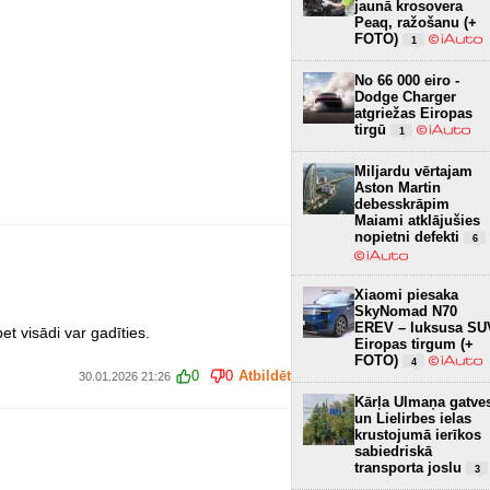
jaunā krosovera
Peaq, ražošanu (+
FOTO)
1
No 66 000 eiro -
Dodge Charger
atgriežas Eiropas
tirgū
1
Miljardu vērtajam
Aston Martin
debesskrāpim
Maiami atklājušies
nopietni defekti
6
Xiaomi piesaka
SkyNomad N70
EREV – luksusa SU
et visādi var gadīties.
Eiropas tirgum (+
FOTO)
4
0
0
Atbildēt
30.01.2026 21:26
Kārļa Ulmaņa gatve
un Lielirbes ielas
krustojumā ierīkos
sabiedriskā
transporta joslu
3