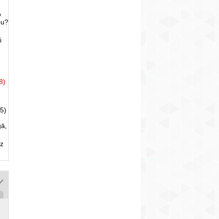
o
bu?
i
8)
5)
gā,
uz