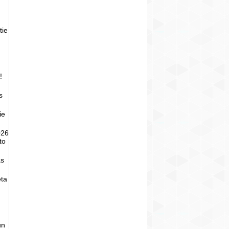
tie
!
s
ie
026
to
as
eta
un