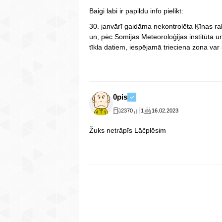
Baigi labi ir papildu info pielikt:
30. janvārī gaidāma nekontrolēta Ķīnas r
un, pēc Somijas Meteoroloģijas institūt
tīkla datiem, iespējamā trieciena zona var sk
0pis
2370
1
16.02.2023
Žuks netrāpīs Lāčplēsim