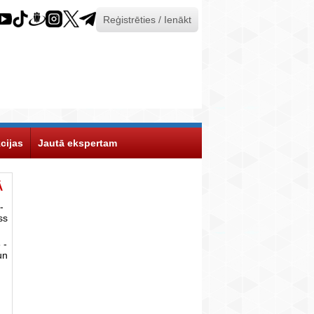
Reģistrēties / Ienākt
cijas
Jautā ekspertam
Ā
-
ss
 -
un