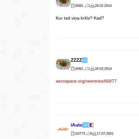
5081
1
26.02.2014
Kur tad viņa kritīs? Kad?
ZZZZ
5081
1
26.02.2014
aerospace.org/reentries/66877
iAuto
10773
8
17.07.2001