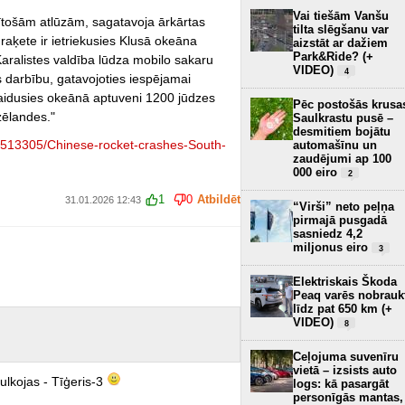
Vai tiešām Vanšu
krītošām atlūzām, sagatavoja ārkārtas
tilta slēgšanu var
aķete ir ietriekusies Klusā okeāna
aizstāt ar dažiem
Park&Ride? (+
aralistes valdība lūdza mobilo sakaru
VIDEO)
4
 darbību, gatavojoties iespējamai
laidusies okeānā aptuveni 1200 jūdzes
Pēc postošās krusa
ēlandes."
Saulkrastu pusē –
desmitiem bojātu
15513305/Chinese-rocket-crashes-South-
automašīnu un
zaudējumi ap 100
000 eiro
2
1
0
Atbildēt
31.01.2026 12:43
“Virši” neto peļņa
pirmajā pusgadā
sasniedz 4,2
miljonus eiro
3
Elektriskais Škoda
Peaq varēs nobrauk
līdz pat 650 km (+
VIDEO)
8
Ceļojuma suvenīru
vietā – izsists auto
ulkojas - Tīģeris-3
logs: kā pasargāt
personīgās mantas,