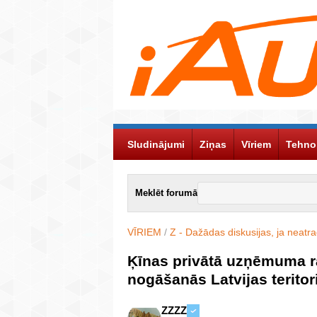
Sludinājumi
Ziņas
Vīriem
Tehno
Meklēt forumā
VĪRIEM
/
Z - Dažādas diskusijas, ja neatr
Ķīnas privātā uzņēmuma r
nogāšanās Latvijas teritor
ZZZZ