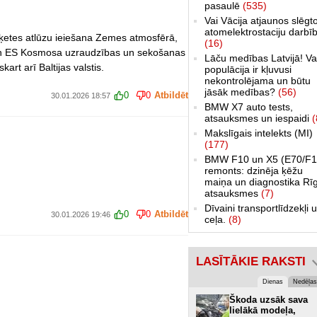
pasaulē
(535)
Vai Vācija atjaunos slēgt
atomelektrostaciju darbī
aķetes atlūzu ieiešana Zemes atmosfērā,
(16)
a un ES Kosmosa uzraudzības un sekošanas
Lāču medības Latvijā! Va
art arī Baltijas valstis.
populācija ir kļuvusi
nekontrolējama un būtu
jāsāk medības?
(56)
0
0
Atbildēt
30.01.2026 18:57
BMW X7 auto tests,
atsauksmes un iespaidi
(
Makslīgais intelekts (MI)
(177)
BMW F10 un X5 (E70/F1
remonts: dzinēja ķēžu
maiņa un diagnostika Rī
atsauksmes
(7)
Dīvaini transportlīdzekļi 
0
0
Atbildēt
30.01.2026 19:46
ceļa.
(8)
LASĪTĀKIE RAKSTI
Dienas
Nedēļas
Škoda uzsāk sava
lielākā modeļa,