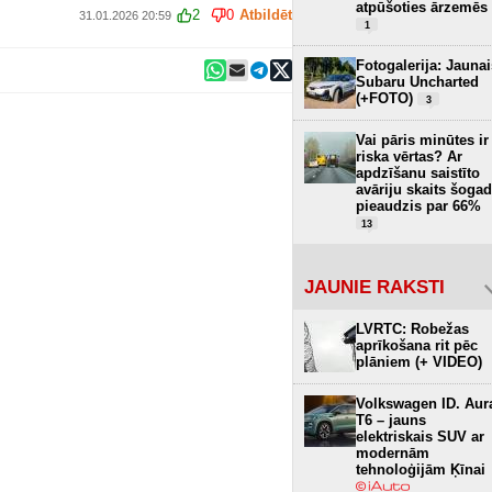
atpūšoties ārzemēs
2
0
Atbildēt
31.01.2026 20:59
1
Fotogalerija: Jaunai
Subaru Uncharted
(+FOTO)
3
Vai pāris minūtes ir
riska vērtas? Ar
apdzīšanu saistīto
avāriju skaits šogad
pieaudzis par 66%
13
JAUNIE RAKSTI
LVRTC: Robežas
aprīkošana rit pēc
plāniem (+ VIDEO)
Volkswagen ID. Aur
T6 – jauns
elektriskais SUV ar
modernām
tehnoloģijām Ķīnai