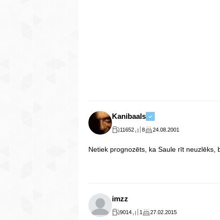
Kanibaals
11652
8
24.08.2001
Netiek prognozēts, ka Saule rīt neuzlēks, b
imzz
9014
1
27.02.2015