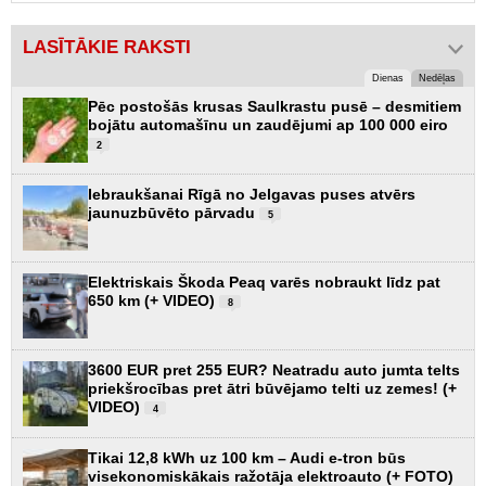
LASĪTĀKIE RAKSTI
Dienas
Nedēļas
Pēc postošās krusas Saulkrastu pusē – desmitiem
bojātu automašīnu un zaudējumi ap 100 000 eiro
2
Iebraukšanai Rīgā no Jelgavas puses atvērs
jaunuzbūvēto pārvadu
5
Elektriskais Škoda Peaq varēs nobraukt līdz pat
650 km (+ VIDEO)
8
3600 EUR pret 255 EUR? Neatradu auto jumta telts
priekšrocības pret ātri būvējamo telti uz zemes! (+
VIDEO)
4
Tikai 12,8 kWh uz 100 km – Audi e-tron būs
visekonomiskākais ražotāja elektroauto (+ FOTO)