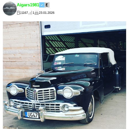
Aigars1981
1167
1
23.01.2026