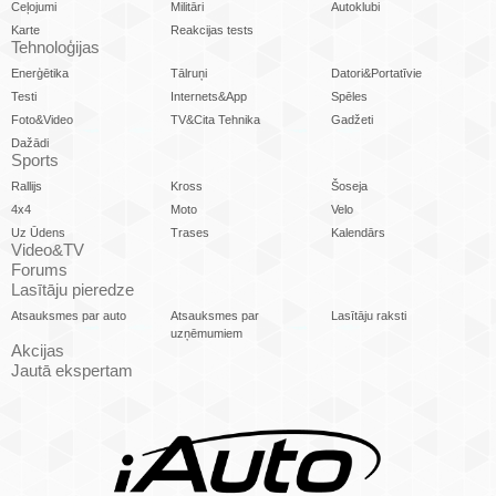
Ceļojumi
Militāri
Autoklubi
Karte
Reakcijas tests
Tehnoloģijas
Enerģētika
Tālruņi
Datori&Portatīvie
Testi
Internets&App
Spēles
Foto&Video
TV&Cita Tehnika
Gadžeti
Dažādi
Sports
Rallijs
Kross
Šoseja
4x4
Moto
Velo
Uz Ūdens
Trases
Kalendārs
Video&TV
Forums
Lasītāju pieredze
Atsauksmes par auto
Atsauksmes par
Lasītāju raksti
uzņēmumiem
Akcijas
Jautā ekspertam