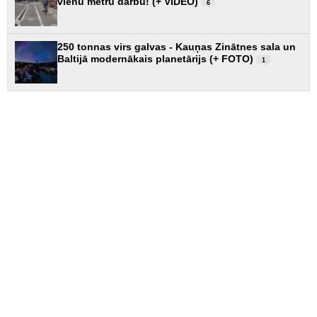
vienu metru darbu! (+ VIDEO)
6
250 tonnas virs galvas - Kauņas Zinātnes sala un
Baltijā modernākais planetārijs (+ FOTO)
1