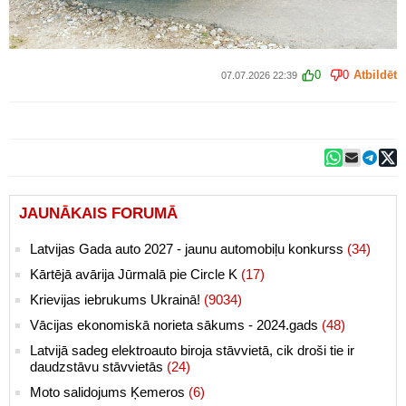
0
0
Atbildēt
07.07.2026 22:39
JAUNĀKAIS FORUMĀ
Latvijas Gada auto 2027 - jaunu automobiļu konkurss
(34)
Kārtējā avārija Jūrmalā pie Circle K
(17)
Krievijas iebrukums Ukrainā!
(9034)
Vācijas ekonomiskā norieta sākums - 2024.gads
(48)
Latvijā sadeg elektroauto biroja stāvvietā, cik droši tie ir
daudzstāvu stāvvietās
(24)
Moto salidojums Ķemeros
(6)