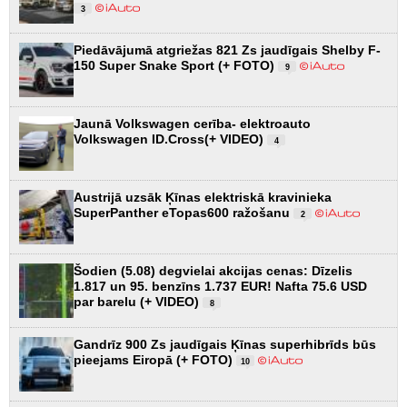
3
Piedāvājumā atgriežas 821 Zs jaudīgais Shelby F-
150 Super Snake Sport (+ FOTO)
9
Jaunā Volkswagen cerība- elektroauto
Volkswagen ID.Cross(+ VIDEO)
4
Austrijā uzsāk Ķīnas elektriskā kravinieka
SuperPanther eTopas600 ražošanu
2
Šodien (5.08) degvielai akcijas cenas: Dīzelis
1.817 un 95. benzīns 1.737 EUR! Nafta 75.6 USD
par barelu (+ VIDEO)
8
Gandrīz 900 Zs jaudīgais Ķīnas superhibrīds būs
pieejams Eiropā (+ FOTO)
10