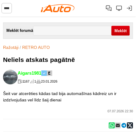
Meklēt forumā
Ražotāji
/
RETRO AUTO
Neliels atskats pagātnē
Aigars1981
1167
1
23.01.2026
Šeit var atcerēties kādas tad bija automašīnas kādreiz un ir
izdzīvojušas vel līdz šaij dienai
07.07.2026 22:30