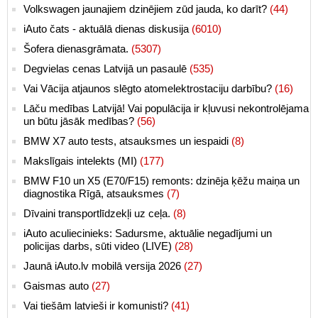
Volkswagen jaunajiem dzinējiem zūd jauda, ko darīt?
(44)
iAuto čats - aktuālā dienas diskusija
(6010)
Šofera dienasgrāmata.
(5307)
Degvielas cenas Latvijā un pasaulē
(535)
Vai Vācija atjaunos slēgto atomelektrostaciju darbību?
(16)
Lāču medības Latvijā! Vai populācija ir kļuvusi nekontrolējama
un būtu jāsāk medības?
(56)
BMW X7 auto tests, atsauksmes un iespaidi
(8)
Makslīgais intelekts (MI)
(177)
BMW F10 un X5 (E70/F15) remonts: dzinēja ķēžu maiņa un
diagnostika Rīgā, atsauksmes
(7)
Dīvaini transportlīdzekļi uz ceļa.
(8)
iAuto aculiecinieks: Sadursme, aktuālie negadījumi un
policijas darbs, sūti video (LIVE)
(28)
Jaunā iAuto.lv mobilā versija 2026
(27)
Gaismas auto
(27)
Vai tiešām latvieši ir komunisti?
(41)