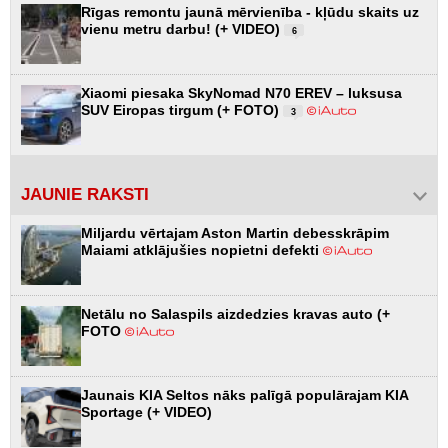
Rīgas remontu jaunā mērvienība - kļūdu skaits uz
vienu metru darbu! (+ VIDEO)
6
Xiaomi piesaka SkyNomad N70 EREV – luksusa
SUV Eiropas tirgum (+ FOTO)
3
JAUNIE RAKSTI
Miljardu vērtajam Aston Martin debesskrāpim
Maiami atklājušies nopietni defekti
Netālu no Salaspils aizdedzies kravas auto (+
FOTO
Jaunais KIA Seltos nāks palīgā populārajam KIA
Sportage (+ VIDEO)