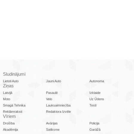
Sludinājumi
Lietoti Auto
Jauni Auto
Autonoma
Ziņas
Latvijā
Pasaulē
Izklaide
Moto
Velo
Uz Ūdens
Smagā Tehnika
Lauksaimniecība
Testi
Reklāmraksti
Redaktora Izvēle
Vīriem
Drošība
Avārijas
Policija
Akadēmija
Satiksme
Garāžā