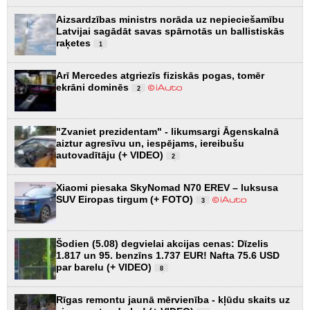
Aizsardzības ministrs norāda uz nepieciešamību
Latvijai sagādāt savas spārnotās un ballistiskās
raķetes
1
Arī Mercedes atgriezīs fiziskās pogas, tomēr
ekrāni dominēs
2
"Zvaniet prezidentam" - likumsargi Āgenskalnā
aiztur agresīvu un, iespējams, iereibušu
autovadītāju (+ VIDEO)
2
Xiaomi piesaka SkyNomad N70 EREV – luksusa
SUV Eiropas tirgum (+ FOTO)
3
Šodien (5.08) degvielai akcijas cenas: Dīzelis
1.817 un 95. benzīns 1.737 EUR! Nafta 75.6 USD
par barelu (+ VIDEO)
8
Rīgas remontu jaunā mērvienība - kļūdu skaits uz