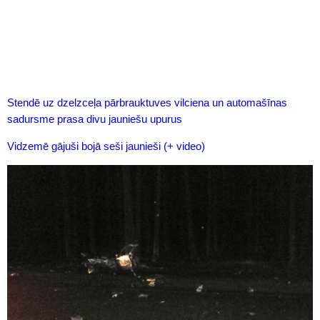
Stendē uz dzelzceļa pārbrauktuves vilciena un automašīnas
sadursme prasa divu jauniešu upurus
Vidzemē gājuši bojā seši jaunieši (+ video)