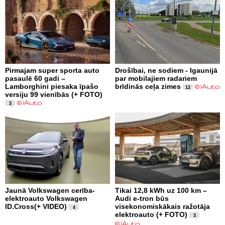
Pirmajam super sporta auto
Drošībai, ne sodiem - Igaunijā
pasaulē 60 gadi –
par mobilajiem radariem
Lamborghini piesaka īpašo
brīdinās ceļa zimes
12
versiju 99 vienībās (+ FOTO)
3
Jaunā Volkswagen cerība-
Tikai 12,8 kWh uz 100 km –
elektroauto Volkswagen
Audi e-tron būs
ID.Cross(+ VIDEO)
visekonomiskākais ražotāja
4
elektroauto (+ FOTO)
3