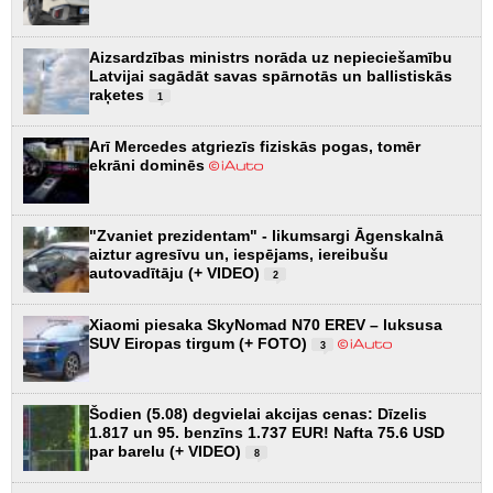
Aizsardzības ministrs norāda uz nepieciešamību
Latvijai sagādāt savas spārnotās un ballistiskās
raķetes
1
Arī Mercedes atgriezīs fiziskās pogas, tomēr
ekrāni dominēs
"Zvaniet prezidentam" - likumsargi Āgenskalnā
aiztur agresīvu un, iespējams, iereibušu
autovadītāju (+ VIDEO)
2
Xiaomi piesaka SkyNomad N70 EREV – luksusa
SUV Eiropas tirgum (+ FOTO)
3
Šodien (5.08) degvielai akcijas cenas: Dīzelis
1.817 un 95. benzīns 1.737 EUR! Nafta 75.6 USD
par barelu (+ VIDEO)
8