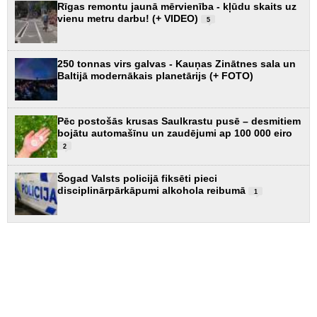
Rīgas remontu jaunā mērvienība - kļūdu skaits uz
vienu metru darbu! (+ VIDEO)
5
250 tonnas virs galvas - Kauņas Zinātnes sala un
Baltijā modernākais planetārijs (+ FOTO)
Pēc postošās krusas Saulkrastu pusē – desmitiem
bojātu automašīnu un zaudējumi ap 100 000 eiro
2
Šogad Valsts policijā fiksēti pieci
disciplinārpārkāpumi alkohola reibumā
1