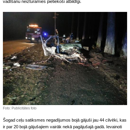
vadīšanu neizturamies pietiekoši atbildīgi.
Foto: Publicitātes foto
Šogad ceļu satiksmes negadījumos bojā gājuši jau 44 cilvēki, kas
ir par 20 bojā gājušajiem vairāk nekā pagājušajā gadā. Ievainoti