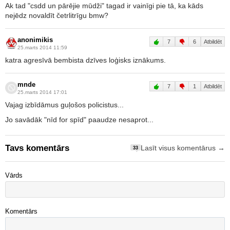
Ak tad "csdd un pārējie mūdži" tagad ir vainīgi pie tā, ka kāds
nejēdz novaldīt četrlitrīgu bmw?
anonimikis
7
6
Atbildēt
25.marts 2014 11:59
katra agresīvā bembista dzīves loģisks iznākums.
mnde
7
1
Atbildēt
25.marts 2014 17:01
Vajag izbīdāmus guļošos policistus...
Jo savādāk "nīd for spīd" paaudze nesaprot...
Tavs komentārs
Lasīt visus komentārus →
33
Vārds
Komentārs