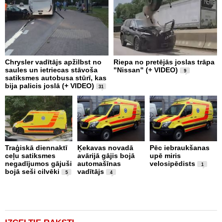
Chrysler vadītājs apžilbst no
Riepa no pretējās joslas trāpa
3
saules un ietriecas stāvoša
"Nissan" (+ VIDEO)
D
9
satiksmes autobusa stūrī, kas
M
bija palicis joslā (+ VIDEO)
u
31
Traģiskā diennaktī
Ķekavas novadā
Pēc iebraukšanas
Š
ceļu satiksmes
avārijā gājis bojā
upē miris
n
negadījumos gājuši
automašīnas
velosipēdists
s
1
bojā seši cilvēki
vadītājs
n
5
4
m
b
t