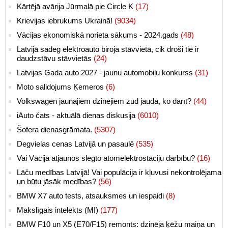
Kārtējā avārija Jūrmalā pie Circle K
(17)
Krievijas iebrukums Ukrainā!
(9034)
Vācijas ekonomiskā norieta sākums - 2024.gads
(48)
Latvijā sadeg elektroauto biroja stāvvietā, cik droši tie ir
daudzstāvu stāvvietās
(24)
Latvijas Gada auto 2027 - jaunu automobiļu konkurss
(31)
Moto salidojums Ķemeros
(6)
Volkswagen jaunajiem dzinējiem zūd jauda, ko darīt?
(44)
iAuto čats - aktuālā dienas diskusija
(6010)
Šofera dienasgrāmata.
(5307)
Degvielas cenas Latvijā un pasaulē
(535)
Vai Vācija atjaunos slēgto atomelektrostaciju darbību?
(16)
Lāču medības Latvijā! Vai populācija ir kļuvusi nekontrolējama
un būtu jāsāk medības?
(56)
BMW X7 auto tests, atsauksmes un iespaidi
(8)
Makslīgais intelekts (MI)
(177)
BMW F10 un X5 (E70/F15) remonts: dzinēja ķēžu maiņa un