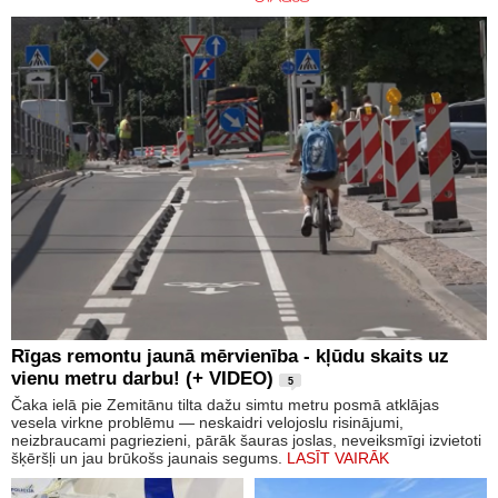
Rīgas remontu jaunā mērvienība - kļūdu skaits uz
vienu metru darbu! (+ VIDEO)
5
Čaka ielā pie Zemitānu tilta dažu simtu metru posmā atklājas
vesela virkne problēmu — neskaidri velojoslu risinājumi,
neizbraucami pagriezieni, pārāk šauras joslas, neveiksmīgi izvietoti
šķēršļi un jau brūkošs jaunais segums.
LASĪT VAIRĀK