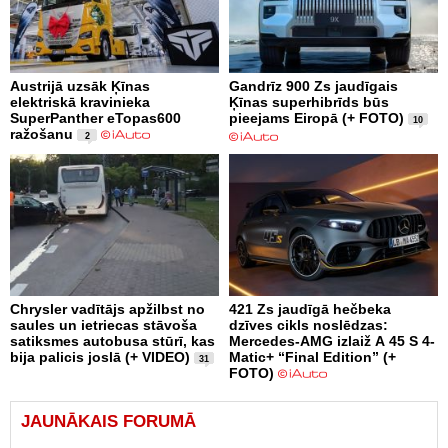
Austrijā uzsāk Ķīnas
Gandrīz 900 Zs jaudīgais
elektriskā kravinieka
Ķīnas superhibrīds būs
SuperPanther eTopas600
pieejams Eiropā (+ FOTO)
10
ražošanu
2
Chrysler vadītājs apžilbst no
421 Zs jaudīgā hečbeka
saules un ietriecas stāvoša
dzīves cikls noslēdzas:
satiksmes autobusa stūrī, kas
Mercedes-AMG izlaiž A 45 S 4-
bija palicis joslā (+ VIDEO)
Matic+ “Final Edition” (+
31
FOTO)
JAUNĀKAIS FORUMĀ