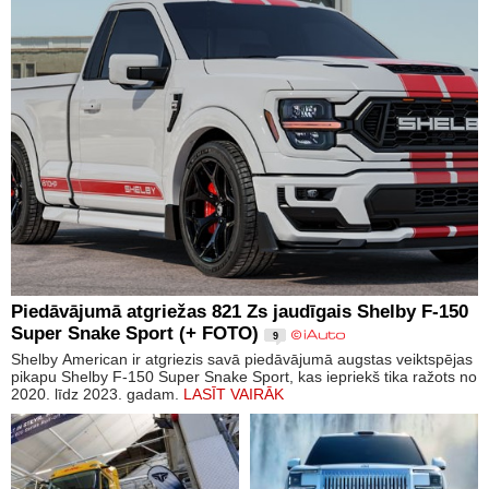
Piedāvājumā atgriežas 821 Zs jaudīgais Shelby F-150
Super Snake Sport (+ FOTO)
9
Shelby American ir atgriezis savā piedāvājumā augstas veiktspējas
pikapu Shelby F-150 Super Snake Sport, kas iepriekš tika ražots no
2020. līdz 2023. gadam.
LASĪT VAIRĀK