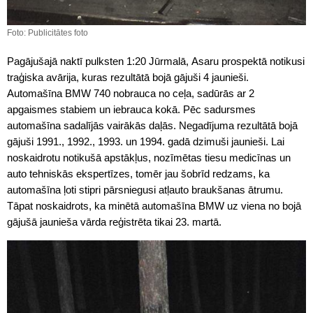
Foto: Publicitātes foto
Pagājušajā naktī pulksten 1:20 Jūrmalā, Asaru prospektā notikusi
traģiska avārija, kuras rezultātā bojā gājuši 4 jaunieši.
Automašīna BMW 740 nobrauca no ceļa, sadūrās ar 2
apgaismes stabiem un iebrauca kokā. Pēc sadursmes
automašīna sadalījās vairākās daļās. Negadījuma rezultātā bojā
gājuši 1991., 1992., 1993. un 1994. gadā dzimuši jaunieši. Lai
noskaidrotu notikušā apstākļus, nozīmētas tiesu medicīnas un
auto tehniskās ekspertīzes, tomēr jau šobrīd redzams, ka
automašīna ļoti stipri pārsniegusi atļauto braukšanas ātrumu.
Tāpat noskaidrots, ka minētā automašīna BMW uz viena no bojā
gājušā jaunieša vārda reģistrēta tikai 23. martā.