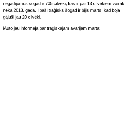
negadījumos šogad ir 705 cilvēki, kas ir par 13 cilvēkiem vairāk
nekā 2013. gadā. Īpaši traģisks šogad ir bijis marts, kad bojā
gājuši jau 20 cilvēki.
iAuto jau informēja par traģiskajām avārijām martā: