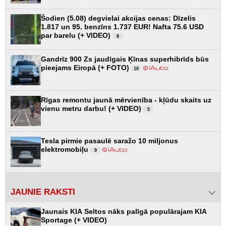
Šodien (5.08) degvielai akcijas cenas: Dīzelis
1.817 un 95. benzīns 1.737 EUR! Nafta 75.6 USD
par barelu (+ VIDEO)
8
Gandrīz 900 Zs jaudīgais Ķīnas superhibrīds būs
pieejams Eiropā (+ FOTO)
10
Rīgas remontu jaunā mērvienība - kļūdu skaits uz
vienu metru darbu! (+ VIDEO)
5
Tesla pirmie pasaulē saražo 10 miljonus
elektromobiļu
9
JAUNIE RAKSTI
Jaunais KIA Seltos nāks palīgā populārajam KIA
Sportage (+ VIDEO)