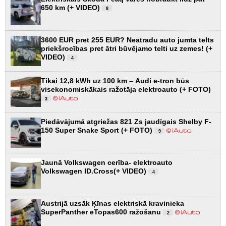
650 km (+ VIDEO)
8
3600 EUR pret 255 EUR? Neatradu auto jumta telts
priekšrocības pret ātri būvējamo telti uz zemes! (+
VIDEO)
4
Tikai 12,8 kWh uz 100 km – Audi e-tron būs
visekonomiskākais ražotāja elektroauto (+ FOTO)
3
Piedāvājumā atgriežas 821 Zs jaudīgais Shelby F-
150 Super Snake Sport (+ FOTO)
9
Jaunā Volkswagen cerība- elektroauto
Volkswagen ID.Cross(+ VIDEO)
4
Austrijā uzsāk Ķīnas elektriskā kravinieka
SuperPanther eTopas600 ražošanu
2