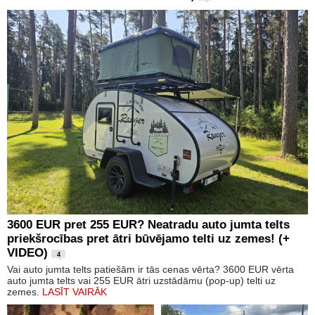
3600 EUR pret 255 EUR? Neatradu auto jumta telts
priekšrocības pret ātri būvējamo telti uz zemes! (+
VIDEO)
4
Vai auto jumta telts patiešām ir tās cenas vērta? 3600 EUR vērta
auto jumta telts vai 255 EUR ātri uzstādāmu (pop-up) telti uz
zemes.
LASĪT VAIRĀK