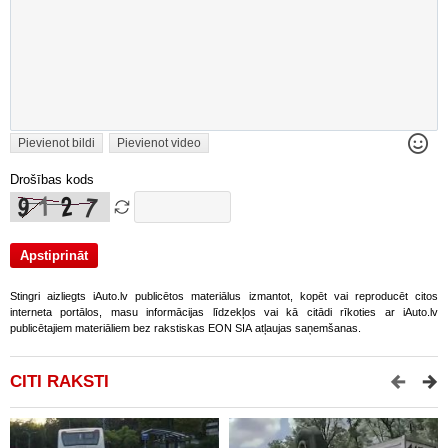
Pievienot bildi
Pievienot video
Drošības kods
Stingri aizliegts iAuto.lv publicētos materiālus izmantot, kopēt vai reproducēt citos
interneta portālos, masu informācijas līdzekļos vai kā citādi rīkoties ar iAuto.lv
publicētajiem materiāliem bez rakstiskas EON SIA atļaujas saņemšanas.
CITI RAKSTI