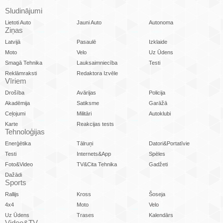
Sludinājumi
Lietoti Auto
Jauni Auto
Autonoma
Ziņas
Latvijā
Pasaulē
Izklaide
Moto
Velo
Uz Ūdens
Smagā Tehnika
Lauksaimniecība
Testi
Reklāmraksti
Redaktora Izvēle
Vīriem
Drošība
Avārijas
Policija
Akadēmija
Satiksme
Garāžā
Ceļojumi
Militāri
Autoklubi
Karte
Reakcijas tests
Tehnoloģijas
Enerģētika
Tālruņi
Datori&Portatīvie
Testi
Internets&App
Spēles
Foto&Video
TV&Cita Tehnika
Gadžeti
Dažādi
Sports
Rallijs
Kross
Šoseja
4x4
Moto
Velo
Uz Ūdens
Trases
Kalendārs
Video&TV