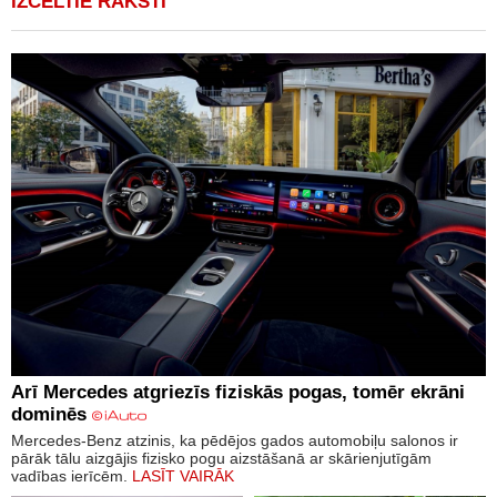
IZCELTIE RAKSTI
Arī Mercedes atgriezīs fiziskās pogas, tomēr ekrāni
dominēs
Mercedes-Benz atzinis, ka pēdējos gados automobiļu salonos ir
pārāk tālu aizgājis fizisko pogu aizstāšanā ar skārienjutīgām
vadības ierīcēm.
LASĪT VAIRĀK