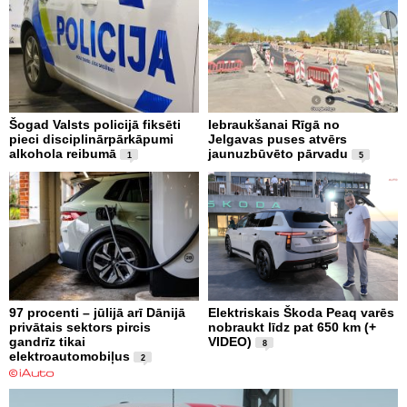
Šogad Valsts policijā fiksēti
Iebraukšanai Rīgā no
pieci disciplinārpārkāpumi
Jelgavas puses atvērs
alkohola reibumā
jaunuzbūvēto pārvadu
1
5
97 procenti – jūlijā arī Dānijā
Elektriskais Škoda Peaq varēs
privātais sektors pircis
nobraukt līdz pat 650 km (+
gandrīz tikai
VIDEO)
8
elektroautomobiļus
2