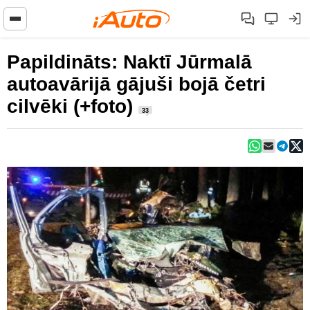
Papildināts: Naktī Jūrmalā
autoavārijā gājuši bojā četri
cilvēki (+foto)
33