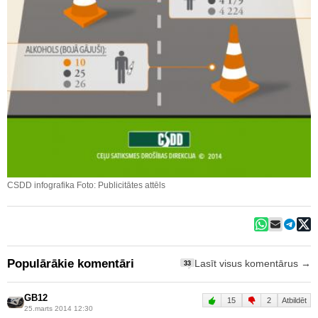
CSDD infografika Foto: Publicitātes attēls
Populārākie komentāri
Lasīt visus komentārus →
33
GB12
15
2
Atbildēt
25.marts 2014 12:30