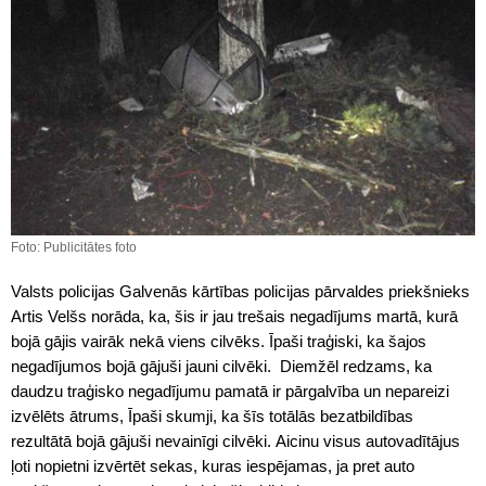
Foto: Publicitātes foto
Valsts policijas Galvenās kārtības policijas pārvaldes priekšnieks
Artis Velšs norāda, ka, šis ir jau trešais negadījums martā, kurā
bojā gājis vairāk nekā viens cilvēks. Īpaši traģiski, ka šajos
negadījumos bojā gājuši jauni cilvēki. Diemžēl redzams, ka
daudzu traģisko negadījumu pamatā ir pārgalvība un nepareizi
izvēlēts ātrums, Īpaši skumji, ka šīs totālās bezatbildības
rezultātā bojā gājuši nevainīgi cilvēki. Aicinu visus autovadītājus
ļoti nopietni izvērtēt sekas, kuras iespējamas, ja pret auto