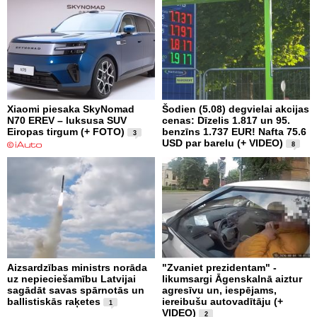
Xiaomi piesaka SkyNomad
Šodien (5.08) degvielai akcijas
N70 EREV – luksusa SUV
cenas: Dīzelis 1.817 un 95.
Eiropas tirgum (+ FOTO)
benzīns 1.737 EUR! Nafta 75.6
3
USD par barelu (+ VIDEO)
8
Aizsardzības ministrs norāda
"Zvaniet prezidentam" -
uz nepieciešamību Latvijai
likumsargi Āgenskalnā aiztur
sagādāt savas spārnotās un
agresīvu un, iespējams,
ballistiskās raķetes
iereibušu autovadītāju (+
1
VIDEO)
2