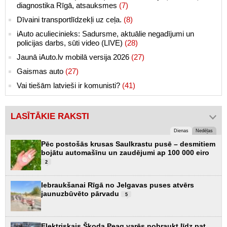
diagnostika Rīgā, atsauksmes
(7)
Dīvaini transportlīdzekļi uz ceļa.
(8)
iAuto aculiecinieks: Sadursme, aktuālie negadījumi un
policijas darbs, sūti video (LIVE)
(28)
Jaunā iAuto.lv mobilā versija 2026
(27)
Gaismas auto
(27)
Vai tiešām latvieši ir komunisti?
(41)
LASĪTĀKIE RAKSTI
Dienas
Nedēļas
Pēc postošās krusas Saulkrastu pusē – desmitiem
bojātu automašīnu un zaudējumi ap 100 000 eiro
2
Iebraukšanai Rīgā no Jelgavas puses atvērs
jaunuzbūvēto pārvadu
5
Elektriskais Škoda Peaq varēs nobraukt līdz pat