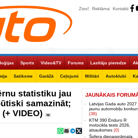
Ziņo!
Reklāma
Kontakti
loģijas
Sports
Video&TV
Forums
Lasītāju pieredze
Ak
ija
Satiksme
Garāžā
Ceļojumi
Militāri
Autoklubi
Ka
rnu statistiku jau
JAUNĀKAIS FORUM
ūtiski samazināt;
Latvijas Gada auto 2027 
jaunu automobiļu konkur
a (+ VIDEO)
(38)
98
KTM 390 Enduro R
motocikla tests 2026,
atsauksmes
(0)
Šofera dienasgrāmata.