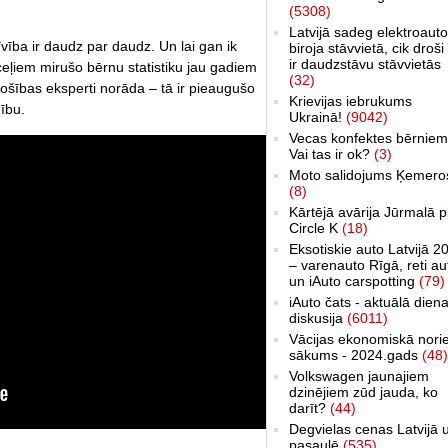
(5308)
Latvijā sadeg elektroauto
vība ir daudz par daudz. Un lai gan ik
biroja stāvvietā, cik droši 
ir daudzstāvu stāvvietās
eļiem mirušo bērnu statistiku jau gadiem
(32)
ošības eksperti norāda – tā ir pieaugušo
Krievijas iebrukums
dību.
Ukrainā!
(9042)
Vecas konfektes bērniem
Vai tas ir ok?
(3)
Moto salidojums Ķemero
(8)
Kārtējā avārija Jūrmalā p
Circle K
(18)
Eksotiskie auto Latvijā 2
– varenauto Rīgā, reti au
un iAuto carspotting
(79)
iAuto čats - aktuālā dien
diskusija
(6011)
Vācijas ekonomiskā nori
sākums - 2024.gads
(48)
Volkswagen jaunajiem
dzinējiem zūd jauda, ko
darīt?
(44)
Degvielas cenas Latvijā 
pasaulē
(535)