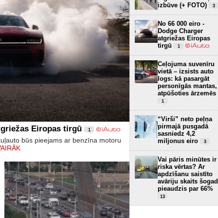
izbūve (+ FOTO)
3
No 66 000 eiro -
Dodge Charger
atgriežas Eiropas
tirgū
1
Ceļojuma suvenīru
vietā – izsists auto
logs: kā pasargāt
personīgās mantas,
atpūšoties ārzemēs
1
“Virši” neto peļņa
pirmajā pusgadā
griežas Eiropas tirgū
1
sasniedz 4,2
kuļauto būs pieejams ar benzīna motoru
miljonus eiro
3
VAIRĀK
Vai pāris minūtes ir
riska vērtas? Ar
apdzīšanu saistīto
avāriju skaits šogad
pieaudzis par 66%
13