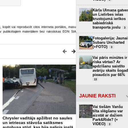
Kārļa Ulmaņa gatve
un Lielirbes ielas
krustojumā ierīkos
sabiedriskā
ot, kopēt vai reproducēt citos interneta portālos, masu
transporta joslu
3
o.lv publicētajiem materiāliem bez rakstiskas EON SIA
Fotogalerija: Jaunai
Subaru Uncharted
(+FOTO)
3
Vai pāris minūtes ir
riska vērtas? Ar
apdzīšanu saistīto
avāriju skaits šogad
pieaudzis par 66%
13
JAUNIE RAKSTI
Vai tiešām Vanšu
tilta slēgšanu var
aizstāt ar dažiem
Chrysler vadītājs apžilbst no saules
Pēc iebraukšanas upē miri
Park&Ride? (+
un ietriecas stāvoša satiksmes
velosipēdists
VIDEO)
1
3
autobusa stūrī, kas bija palicis joslā