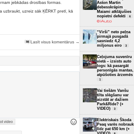
 bērnam jebkādas drosības formas.
Aston Martin
debesskrāpim
ļa uzbraukt, uzreiz sāk ĶĒRKT pretī, kā
Maiami atklājušies
nopietni defekti
6
“Virši” neto peļņa
pirmajā pusgadā
sasniedz 4,2
Lasīt visus komentārus →
98
miljonus eiro
3
Ceļojuma suvenīru
vietā – izsists auto
logs: kā pasargāt
personīgās mantas,
atpūšoties ārzemēs
1
Vai tiešām Vanšu
tilta slēgšanu var
aizstāt ar dažiem
Park&Ride? (+
VIDEO)
3
Elektriskais Škoda
ot video
Peaq varēs nobrauk
līdz pat 650 km (+
VIDEO)
8