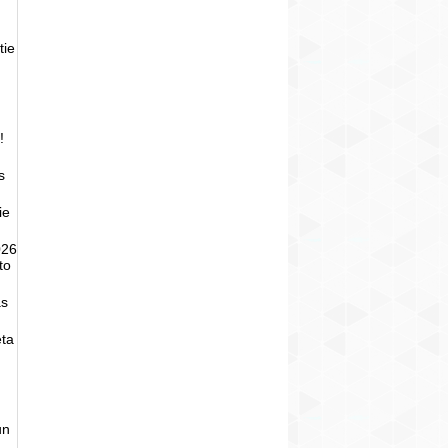
tie
!
s
ie
026
to
as
eta
un