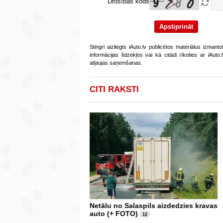
Drošības kods
Stingri aizliegts iAuto.lv publicētos materiālus izmant
informācijas līdzekļos vai kā citādi rīkoties ar iAut
atļaujas saņemšanas.
CITI RAKSTI
Netālu no Salaspils aizdedzies kravas
auto (+ FOTO)
12