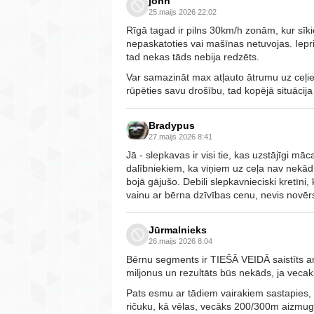
john
25.maijs 2026 22:02
Rīgā tagad ir pilns 30km/h zonām, kur sīki
nepaskatoties vai mašīnas netuvojas. Iepri
tad nekas tāds nebija redzēts.
Var samazināt max atļauto ātrumu uz ceļie
rūpēties savu drošību, tad kopējā situācij
Bradypus
27.maijs 2026 8:41
Jā - slepkavas ir visi tie, kas uzstājīgi 
dalībniekiem, ka viņiem uz ceļa nav nekād
bojā gājušo. Debili slepkavnieciski kretīni,
vainu ar bērna dzīvības cenu, nevis novēr
Jūrmalnieks
26.maijs 2026 8:04
Bērnu segments ir TIEŠĀ VEIDĀ saistīts ar
miljonus un rezultāts būs nekāds, ja vecakie
Pats esmu ar tādiem vairakiem sastapies, k
ričuku, kā vēlas, vecāks 200/300m aizmugu