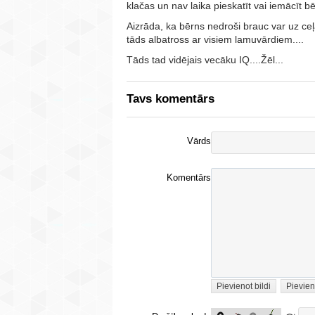
klačas un nav laika pieskatīt vai iemācīt
Aizrāda, ka bērns nedroši brauc var uz ce
tāds albatross ar visiem lamuvārdiem....
Tāds tad vidējais vecāku IQ....Žēl...
Tavs komentārs
Vārds
Komentārs
Pievienot bildi
Pievien