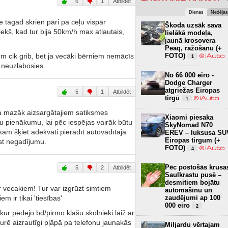
6
1
Atbildēt
Dienas
Nedēļas
e tagad skrien pāri pa ceļu vispār
Škoda uzsāk sava
ekš, kad tur bija 50km/h max atļautais,
lielākā modeļa,
jaunā krosovera
Peaq, ražošanu (+
m cik grib, bet ja vecāki bērniem nemācīs
FOTO)
1
a neuzlabosies.
No 66 000 eiro -
Dodge Charger
atgriežas Eiropas
5
1
Atbildēt
tirgū
1
māca mazāk aizsargātajiem satiksmes
Xiaomi piesaka
u pienākumu, lai pēc iespējas vairāk būtu
SkyNomad N70
 kam šķiet adekvāti pierādīt autovadītāja
EREV – luksusa SU
Eiropas tirgum (+
st negadījumu.
FOTO)
4
Pēc postošās krusa
5
2
Atbildēt
Saulkrastu pusē –
desmitiem bojātu
 vecakiem! Tur var izgrūzt simtiem
automašīnu un
m ir tikai 'tiesības'
zaudējumi ap 100
000 eiro
2
ur pēdejo bd/pirmo klašu skolnieki laiž ar
rē aizrautīgi pļāpā pa telefonu jaunakās
Miljardu vērtajam