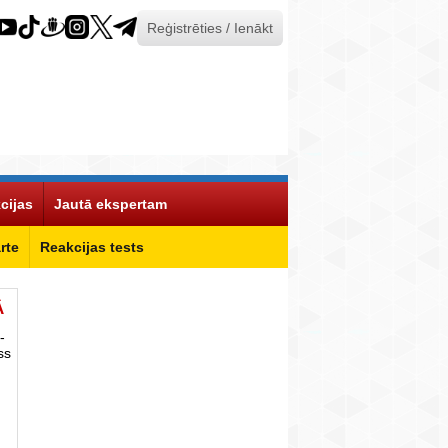
Reģistrēties / Ienākt
cijas
Jautā ekspertam
rte
Reakcijas tests
Ā
-
ss