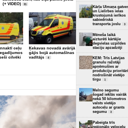
(+ VIDEO)
31
Kārļa Ulmaņa gatve
un Lielirbes ielas
krustojumā ierīkos
sabiedriskā
transporta joslu
3
Mēneša laikā
aizturēti kārtējie
degvielas uzpildes
Rīgā avarējusi luksusa
staciju apzadzēji
nnaktī ceļu
Ķekavas novadā avārijā
klases "McLaren"
negadījumos
gājis bojā automašīnas
automašīna
1
seši cilvēki
vadītājs
KEM: Trīs Latvijas
4
granulu ražotāji
apņēmušies ar
produkciju prioritār
nodrošināt vietējo
tirgu
1
Melno segumu
šogad ieklās vairāk
nekā 50 kilometros
valsts vietējo
autoceļu ar grants
segumu
3
Pabeigta trīs
reģionālo veloceļu