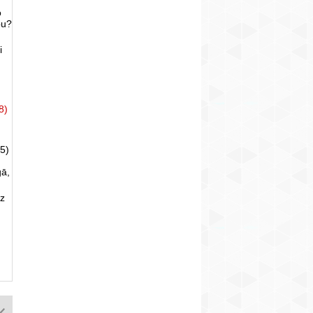
o
bu?
i
8)
5)
gā,
uz