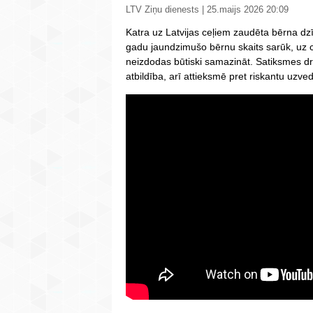
LTV Ziņu dienests | 25.maijs 2026 20:09
Katra uz Latvijas ceļiem zaudēta bērna dzī
gadu jaundzimušo bērnu skaits sarūk, uz c
neizdodas būtiski samazināt. Satiksmes dr
atbildība, arī attieksmē pret riskantu uzve