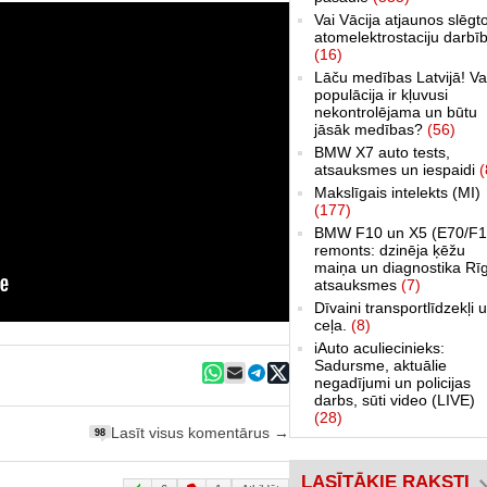
Vai Vācija atjaunos slēgt
atomelektrostaciju darbī
(16)
Lāču medības Latvijā! Va
populācija ir kļuvusi
nekontrolējama un būtu
jāsāk medības?
(56)
BMW X7 auto tests,
atsauksmes un iespaidi
(
Makslīgais intelekts (MI)
(177)
BMW F10 un X5 (E70/F1
remonts: dzinēja ķēžu
maiņa un diagnostika Rī
atsauksmes
(7)
Dīvaini transportlīdzekļi 
ceļa.
(8)
iAuto aculiecinieks:
Sadursme, aktuālie
negadījumi un policijas
darbs, sūti video (LIVE)
(28)
Lasīt visus komentārus →
98
LASĪTĀKIE RAKSTI