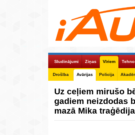
Sludinājumi
Ziņas
Vīriem
Tehno
Drošība
Avārijas
Policija
Akadēm
Uz ceļiem mirušo bē
gadiem neizdodas b
mazā Mika traģēdij