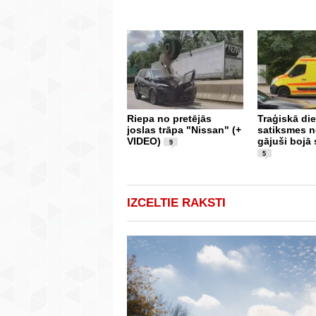
Riepa no pretējās
Traģiskā die
joslas trāpa "Nissan" (+
satiksmes 
VIDEO)
gājuši bojā 
9
5
IZCELTIE RAKSTI