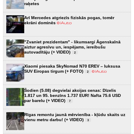
raķetes
Arī Mercedes atgriezīs fiziskās pogas, tomēr
ekrāni dominēs
"Zvaniet prezidentam" - likumsargi Āgenskalnā
aiztur agresīvu un, iespējams, iereibušu
autovadītāju (+ VIDEO)
2
Xiaomi piesaka SkyNomad N70 EREV – luksusa
SUV Eiropas tirgum (+ FOTO)
2
Šodien (5.08) degvielai akcijas cenas: Dīzelis
1.817 un 95. benzīns 1.737 EUR! Nafta 75.6 USD
par barelu (+ VIDEO)
7
Rīgas remontu jaunā mērvienība - kļūdu skaits uz
vienu metru darbu! (+ VIDEO)
3