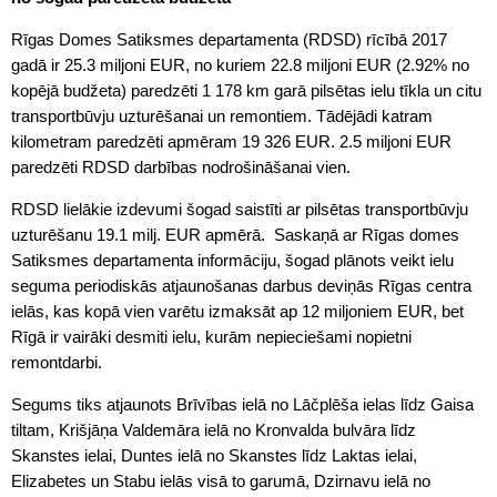
Rīgas Domes Satiksmes departamenta (RDSD) rīcībā 2017
gadā ir 25.3 miljoni EUR, no kuriem 22.8 miljoni EUR (2.92% no
kopējā budžeta) paredzēti 1 178 km garā pilsētas ielu tīkla un citu
transportbūvju uzturēšanai un remontiem. Tādējādi katram
kilometram paredzēti apmēram 19 326 EUR. 2.5 miljoni EUR
paredzēti RDSD darbības nodrošināšanai vien.
RDSD lielākie izdevumi šogad saistīti ar pilsētas transportbūvju
uzturēšanu 19.1 milj. EUR apmērā. Saskaņā ar Rīgas domes
Satiksmes departamenta informāciju, šogad plānots veikt ielu
seguma periodiskās atjaunošanas darbus deviņās Rīgas centra
ielās, kas kopā vien varētu izmaksāt ap 12 miljoniem EUR, bet
Rīgā ir vairāki desmiti ielu, kurām nepieciešami nopietni
remontdarbi.
Segums tiks atjaunots Brīvības ielā no Lāčplēša ielas līdz Gaisa
tiltam, Krišjāņa Valdemāra ielā no Kronvalda bulvāra līdz
Skanstes ielai, Duntes ielā no Skanstes līdz Laktas ielai,
Elizabetes un Stabu ielās visā to garumā, Dzirnavu ielā no