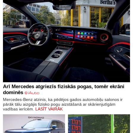
Arī Mercedes atgriezīs fiziskās pogas, tomēr ekrāni
dominēs
Mercedes-Benz atzinis, ka pēdējos gados automobiļu salonos ir
pārāk tālu aizgājis fizisko pogu aizstāšanā ar skārienjutīgām
vadības ierīcēm.
LASĪT VAIRĀK