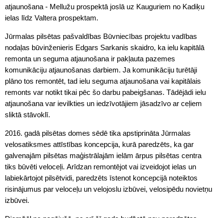
atjaunošana - Mellužu prospektā joslā uz Kauguriem no Kadiķu
ielas līdz Valtera prospektam.
Jūrmalas pilsētas pašvaldības Būvniecības projektu vadības
nodaļas būvinženieris Edgars Sarkanis skaidro, ka ielu kapitālā
remonta un seguma atjaunošana ir pakļauta pazemes
komunikāciju atjaunošanas darbiem. Ja komunikāciju turētāji
plāno tos remontēt, tad ielu seguma atjaunošana vai kapitālais
remonts var notikt tikai pēc šo darbu pabeigšanas. Tādējādi ielu
atjaunošana var ievilkties un iedzīvotājiem jāsadzīvo ar ceļiem
sliktā stāvoklī.
2016. gadā pilsētas domes sēdē tika apstiprināta Jūrmalas
velosatiksmes attīstības koncepcija, kurā paredzēts, ka gar
galvenajām pilsētas maģistrālajām ielām ārpus pilsētas centra
tiks būvēti veloceļi. Arīdzan remontējot vai izveidojot ielas un
labiekārtojot pilsētvidi, paredzēts īstenot koncepcijā noteiktos
risinājumus par veloceļu un velojoslu izbūvei, velosipēdu novietņu
izbūvei.