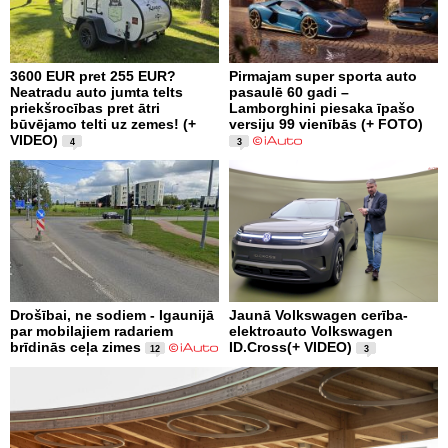
3600 EUR pret 255 EUR?
Pirmajam super sporta auto
Neatradu auto jumta telts
pasaulē 60 gadi –
priekšrocības pret ātri
Lamborghini piesaka īpašo
būvējamo telti uz zemes! (+
versiju 99 vienībās (+ FOTO)
VIDEO)
4
3
Drošībai, ne sodiem - Igaunijā
Jaunā Volkswagen cerība-
par mobilajiem radariem
elektroauto Volkswagen
brīdinās ceļa zimes
ID.Cross(+ VIDEO)
12
3