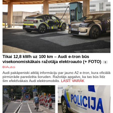
Tikai 12,8 kWh uz 100 km – Audi e-tron būs
visekonomiskākais ražotāja elektroauto (+ FOTO)
3
Audi pakāpeniski atklāj informāciju par jauno A2 e-tron, kura oficiālā
pirmizrāde paredzēta šoruden. Ražotājs apgalvo, ka tas būs līdz
šim efektīvākais Audi elektromobilis.
LASĪT VAIRĀK