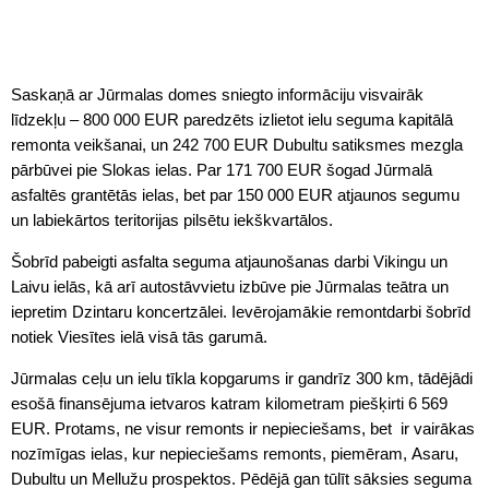
Saskaņā ar Jūrmalas domes sniegto informāciju visvairāk
līdzekļu – 800 000 EUR paredzēts izlietot ielu seguma kapitālā
remonta veikšanai, un 242 700 EUR Dubultu satiksmes mezgla
pārbūvei pie Slokas ielas. Par 171 700 EUR šogad Jūrmalā
asfaltēs grantētās ielas, bet par 150 000 EUR atjaunos segumu
un labiekārtos teritorijas pilsētu iekškvartālos.
Šobrīd pabeigti asfalta seguma atjaunošanas darbi Vikingu un
Laivu ielās, kā arī autostāvvietu izbūve pie Jūrmalas teātra un
iepretim Dzintaru koncertzālei. Ievērojamākie remontdarbi šobrīd
notiek Viesītes ielā visā tās garumā.
Jūrmalas ceļu un ielu tīkla kopgarums ir gandrīz 300 km, tādējādi
esošā finansējuma ietvaros katram kilometram piešķirti 6 569
EUR. Protams, ne visur remonts ir nepieciešams, bet ir vairākas
nozīmīgas ielas, kur nepieciešams remonts, piemēram, Asaru,
Dubultu un Mellužu prospektos. Pēdējā gan tūlīt sāksies seguma