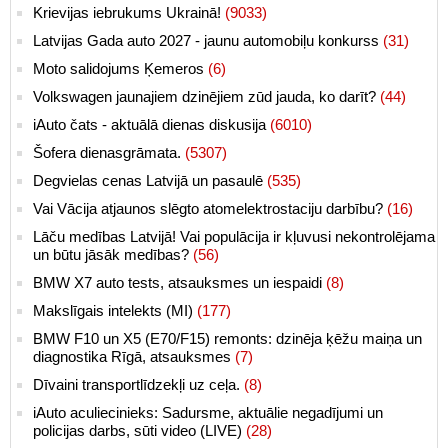
Krievijas iebrukums Ukrainā!
(9033)
Latvijas Gada auto 2027 - jaunu automobiļu konkurss
(31)
Moto salidojums Ķemeros
(6)
Volkswagen jaunajiem dzinējiem zūd jauda, ko darīt?
(44)
iAuto čats - aktuālā dienas diskusija
(6010)
Šofera dienasgrāmata.
(5307)
Degvielas cenas Latvijā un pasaulē
(535)
Vai Vācija atjaunos slēgto atomelektrostaciju darbību?
(16)
Lāču medības Latvijā! Vai populācija ir kļuvusi nekontrolējama
un būtu jāsāk medības?
(56)
BMW X7 auto tests, atsauksmes un iespaidi
(8)
Makslīgais intelekts (MI)
(177)
BMW F10 un X5 (E70/F15) remonts: dzinēja ķēžu maiņa un
diagnostika Rīgā, atsauksmes
(7)
Dīvaini transportlīdzekļi uz ceļa.
(8)
iAuto aculiecinieks: Sadursme, aktuālie negadījumi un
policijas darbs, sūti video (LIVE)
(28)