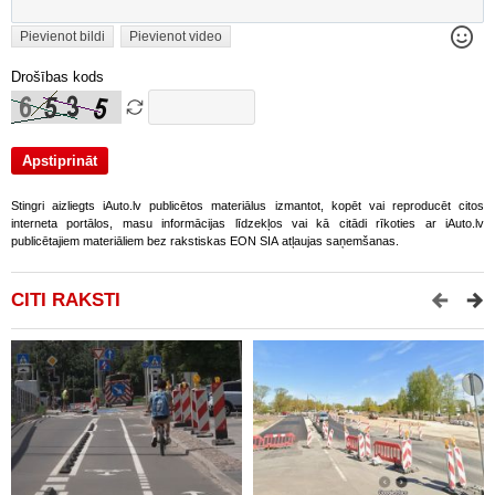
Pievienot bildi
Pievienot video
Drošības kods
Stingri aizliegts iAuto.lv publicētos materiālus izmantot, kopēt vai reproducēt citos
interneta portālos, masu informācijas līdzekļos vai kā citādi rīkoties ar iAuto.lv
publicētajiem materiāliem bez rakstiskas EON SIA atļaujas saņemšanas.
CITI RAKSTI