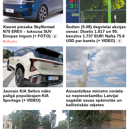
Xiaomi piesaka SkyNomad
Šodien (5.08) degvielai akcijas
N70 EREV – luksusa SUV
cenas: Dīzelis 1.817 un 95.
Eiropas tirgum (+ FOTO)
benzīns 1.737 EUR! Nafta 75.6
2
USD par barelu (+ VIDEO)
7
Jaunais KIA Seltos nāks
Aizsardzības ministrs norāda
palīgā populārajam KIA
uz nepieciešamību Latvijai
Sportage (+ VIDEO)
sagādāt savas spārnotās un
ballistiskās raķetes