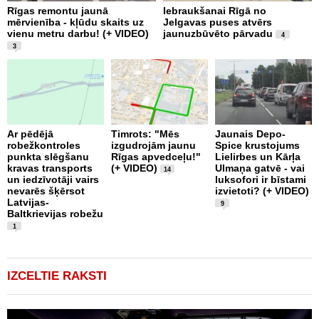
Rīgas remontu jaunā
Iebraukšanai Rīgā no
T
mērvienība - kļūdu skaits uz
Jelgavas puses atvērs
m
vienu metru darbu! (+ VIDEO)
jaunuzbūvēto pārvadu
a
4
V
3
Ar pēdējā
Timrots: "Mēs
Jaunais Depo-
robežkontroles
izgudrojām jaunu
Spice krustojums
punkta slēgšanu
Rīgas apvedceļu!"
Lielirbes un Kārļa
B
kravas transports
(+ VIDEO)
Ulmaņa gatvē - vai
k
14
un iedzīvotāji vairs
luksofori ir bīstami
U
nevarēs šķērsot
izvietoti? (+ VIDEO)
i
Latvijas-
R
9
Baltkrievijas robežu
a
1
IZCELTIE RAKSTI