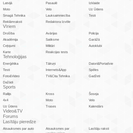
Latvijā
Pasaulē
Izklaide
Moto
Velo
Uz Ūdens
Smagā Tehnika
Lauksaimniecība
Testi
Reklāmraksti
Redaktora Izvēle
Vīriem
Drošība
Avārijas
Policija
Akadēmija
Satiksme
Garāžā
Ceļojumi
Militāri
Autoklubi
Karte
Reakcijas tests
Tehnoloģijas
Enerģētika
Tālruņi
Datori&Portatīvie
Testi
Internets&App
Spēles
Foto&Video
TV&Cita Tehnika
Gadžeti
Dažādi
Sports
Rallijs
Kross
Šoseja
4x4
Moto
Velo
Uz Ūdens
Trases
Kalendārs
Video&TV
Forums
Lasītāju pieredze
Atsauksmes par auto
Atsauksmes par
Lasītāju raksti