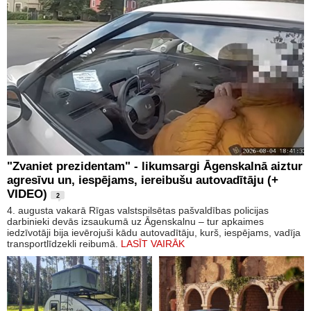
"Zvaniet prezidentam" - likumsargi Āgenskalnā aiztur
agresīvu un, iespējams, iereibušu autovadītāju (+
VIDEO)
2
4. augusta vakarā Rīgas valstspilsētas pašvaldības policijas
darbinieki devās izsaukumā uz Āgenskalnu – tur apkaimes
iedzīvotāji bija ievērojuši kādu autovadītāju, kurš, iespējams, vadīja
transportlīdzekli reibumā.
LASĪT VAIRĀK