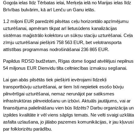
Gogoļa ielas līdz Tērbatas ielai, Merķeļa ielā no Marijas ielas līdz
Brīvības bulvārim, kā arī Lenču un Ganu ielās.
1.2 miljoni EUR paredzēti pilsētas ceļu horizontālo apzīmējumu
uzturēšanai, apmēram tikpat arī lietusūdens kanalizācijas
sistēmas maģistrālo kolektoru un sūkņu staciju uzturēšanai. Ceļa
zīmju uzturēšanai piešķirti 758 563 EUR, bet velotransporta
attīstības programmas nodrošināšanai 236 865 EUR.
Papildus RDSD budžetam, Rīgas dome šogad atvēlējusi nepilnus
54 miljonus EUR Dienvidu tilta celtniecības izmaksu segšanai.
Lai gan abās pilsētās tiek piešķirti ievērojami līdzekļi
transportbūvju uzturēšanai, ar tiem īsti nepietiek esošo būvju
pilnvērtīgai uzturēšanai, nemaz nerunājot par satiksmes
infrastruktūras pilnveidošanu un izbūvi. Aktuāls jautājums, vai ar
finansējuma palielināšanu vien būs līdzēts? Darbu organizācija un
izpildes kvalitāte ir vēl viens sāpīgs temats. Ne velti svaigi uzklāta
asfalta uzlaušana, jo jālabo pazemes komunikācijas, ir jau kļuvusi
par folklorizētu parādību.