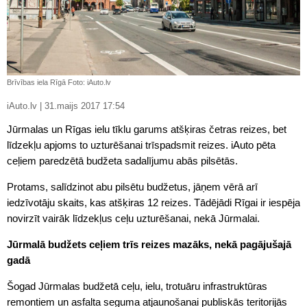
Brīvības iela Rīgā Foto: iAuto.lv
iAuto.lv | 31.maijs 2017 17:54
Jūrmalas un Rīgas ielu tīklu garums atšķiras četras reizes, bet
līdzekļu apjoms to uzturēšanai trīspadsmit reizes. iAuto pēta
ceļiem paredzētā budžeta sadalījumu abās pilsētās.
Protams, salīdzinot abu pilsētu budžetus, jāņem vērā arī
iedzīvotāju skaits, kas atšķiras 12 reizes. Tādējādi Rīgai ir iespēja
novirzīt vairāk līdzekļus ceļu uzturēšanai, nekā Jūrmalai.
Jūrmalā budžets ceļiem trīs reizes mazāks, nekā pagājušajā
gadā
Šogad Jūrmalas budžetā ceļu, ielu, trotuāru infrastruktūras
remontiem un asfalta seguma atjaunošanai publiskās teritorijās