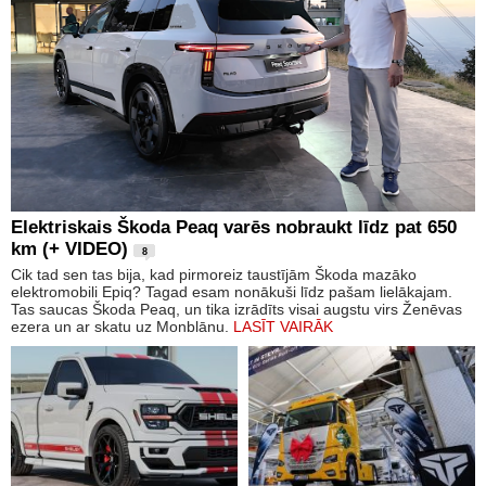
Elektriskais Škoda Peaq varēs nobraukt līdz pat 650
km (+ VIDEO)
8
Cik tad sen tas bija, kad pirmoreiz taustījām Škoda mazāko
elektromobili Epiq? Tagad esam nonākuši līdz pašam lielākajam.
Tas saucas Škoda Peaq, un tika izrādīts visai augstu virs Ženēvas
ezera un ar skatu uz Monblānu.
LASĪT VAIRĀK