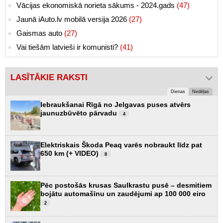
Vācijas ekonomiskā norieta sākums - 2024.gads
(47)
Jaunā iAuto.lv mobilā versija 2026
(27)
Gaismas auto
(27)
Vai tiešām latvieši ir komunisti?
(41)
LASĪTĀKIE RAKSTI
Dienas
Nedēļas
Iebraukšanai Rīgā no Jelgavas puses atvērs
jaunuzbūvēto pārvadu
4
Elektriskais Škoda Peaq varēs nobraukt līdz pat
650 km (+ VIDEO)
8
Pēc postošās krusas Saulkrastu pusē – desmitiem
bojātu automašīnu un zaudējumi ap 100 000 eiro
2