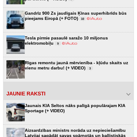
Gandrīz 900 Zs jaudīgais Ķīnas superhibrīds būs
pieejams Eiropā (+ FOTO)
10
Tesla pirmie pasaulē saražo 10 miljonus
elektromobiļu
9
Rīgas remontu jaunā mērvienība - kļūdu skaits uz
vienu metru darbu! (+ VIDEO)
3
JAUNIE RAKSTI
Jaunais KIA Seltos nāks palīgā populārajam KIA
Sportage (+ VIDEO)
Aizsardzības ministrs norāda uz nepieciešamību
Latvijai sagādāt savas spārnotās un ballistiskās