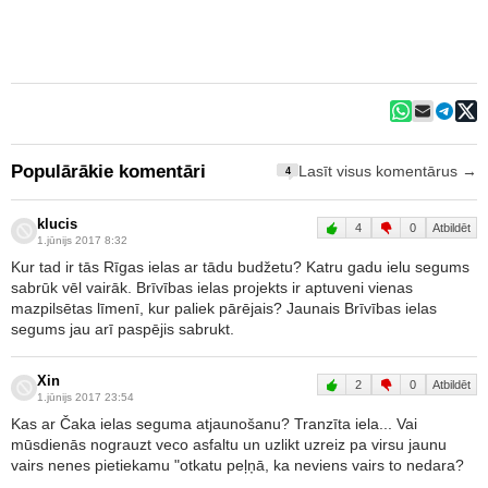
Populārākie komentāri
Lasīt visus komentārus →
4
klucis
4
0
Atbildēt
1.jūnijs 2017 8:32
Kur tad ir tās Rīgas ielas ar tādu budžetu? Katru gadu ielu segums
sabrūk vēl vairāk. Brīvības ielas projekts ir aptuveni vienas
mazpilsētas līmenī, kur paliek pārējais? Jaunais Brīvības ielas
segums jau arī paspējis sabrukt.
Xin
2
0
Atbildēt
1.jūnijs 2017 23:54
Kas ar Čaka ielas seguma atjaunošanu? Tranzīta iela... Vai
mūsdienās nograuzt veco asfaltu un uzlikt uzreiz pa virsu jaunu
vairs nenes pietiekamu "otkatu peļņā, ka neviens vairs to nedara?