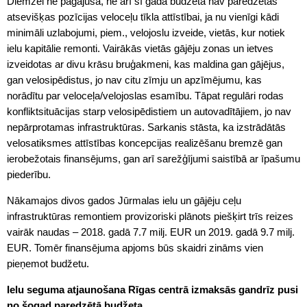
Diemžēl ne pagājušā, ne arī šī gada budžetā nav paredzētas
atsevišķas pozīcijas veloceļu tīkla attīstībai, ja nu vienīgi kādi
minimāli uzlabojumi, piem., velojoslu izveide, vietās, kur notiek
ielu kapitālie remonti. Vairākās vietās gājēju zonas un ietves
izveidotas ar divu krāsu bruģakmeni, kas maldina gan gājējus,
gan velosipēdistus, jo nav citu zīmju un apzīmējumu, kas
norādītu par veloceļa/velojoslas esamību. Tāpat regulāri rodas
konfliktsituācijas starp velosipēdistiem un autovadītājiem, jo nav
nepārprotamas infrastruktūras. Sarkanis stāsta, ka izstrādātās
velosatiksmes attīstības koncepcijas realizēšanu bremzē gan
ierobežotais finansējums, gan arī sarežģījumi saistībā ar īpašumu
piederību.
Nākamajos divos gados Jūrmalas ielu un gājēju ceļu
infrastruktūras remontiem provizoriski plānots piešķirt trīs reizes
vairāk naudas – 2018. gadā 7.7 milj. EUR un 2019. gadā 9.7 milj.
EUR. Tomēr finansējuma apjoms būs skaidri zināms vien
pieņemot budžetu.
Ielu seguma atjaunošana Rīgas centrā izmaksās gandrīz pusi
no šogad paredzētā budžeta