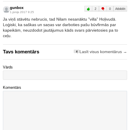
gunbox
2
0
Atbildēt
1.jūnijs 2017 9:25
Ja viņš stāvētu nebrucis, tad Nilam nesanāktu "villa" Hoļivudā.
Loģiski, ka saškas un saņas var darboties pašu būvfirmās par
kapeikām, neuzdodot jautājumus kāds svars pārvietosies pa to
ceļu.
Tavs komentārs
Lasīt visus komentārus →
4
Vārds
Komentārs