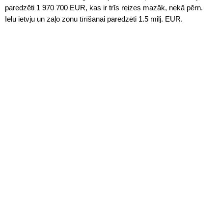
paredzēti 1 970 700 EUR, kas ir trīs reizes mazāk, nekā pērn.
Ielu ietvju un zaļo zonu tīrīšanai paredzēti 1.5 milj. EUR.