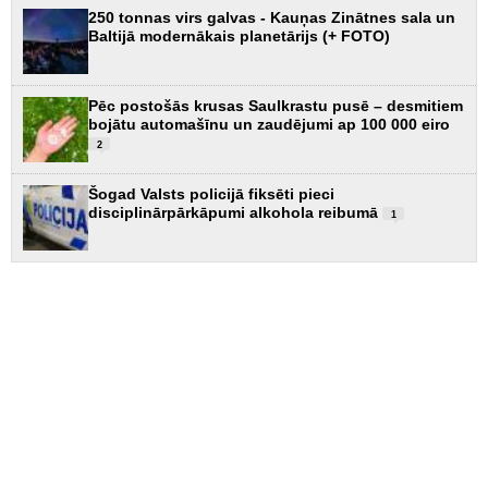
250 tonnas virs galvas - Kauņas Zinātnes sala un
Baltijā modernākais planetārijs (+ FOTO)
Pēc postošās krusas Saulkrastu pusē – desmitiem
bojātu automašīnu un zaudējumi ap 100 000 eiro
2
Šogad Valsts policijā fiksēti pieci
disciplinārpārkāpumi alkohola reibumā
1