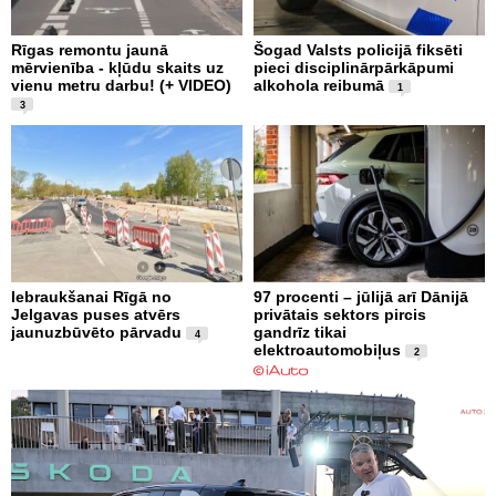
Rīgas remontu jaunā
Šogad Valsts policijā fiksēti
mērvienība - kļūdu skaits uz
pieci disciplinārpārkāpumi
vienu metru darbu! (+ VIDEO)
alkohola reibumā
1
3
Iebraukšanai Rīgā no
97 procenti – jūlijā arī Dānijā
Jelgavas puses atvērs
privātais sektors pircis
jaunuzbūvēto pārvadu
gandrīz tikai
4
elektroautomobiļus
2