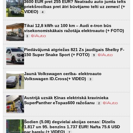
3600 EUR pret 255 EUR? Neatradu auto jumta telts
priekšrocības pret ātri būvējamo telti uz zemes! (+
VIDEO)
4
Tikai 12,8 kWh uz 100 km – Audi e-tron būs
visekonomiskākais ražotāja elektroauto (+ FOTO)
3
Piedāvājumā atgriežas 821 Zs jaudīgais Shelby F-
150 Super Snake Sport (+ FOTO)
9
Jaunā Volkswagen cerība- elektroauto
Volkswagen ID.Cross(+ VIDEO)
3
Austrijā uzsāk Ķīnas elektriskā kravinieka
SuperPanther eTopas600 ražošanu
2
Šodien (5.08) degvielai akcijas cenas: Dīzelis
1.817 un 95. benzīns 1.737 EUR! Nafta 75.6 USD
par barelu (+ VIDEO)
7