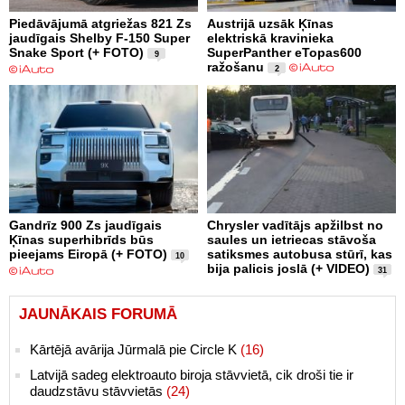
Piedāvājumā atgriežas 821 Zs
Austrijā uzsāk Ķīnas
jaudīgais Shelby F-150 Super
elektriskā kravinieka
Snake Sport (+ FOTO)
SuperPanther eTopas600
9
ražošanu
2
Gandrīz 900 Zs jaudīgais
Chrysler vadītājs apžilbst no
Ķīnas superhibrīds būs
saules un ietriecas stāvoša
pieejams Eiropā (+ FOTO)
satiksmes autobusa stūrī, kas
10
bija palicis joslā (+ VIDEO)
31
JAUNĀKAIS FORUMĀ
Kārtējā avārija Jūrmalā pie Circle K
(16)
Latvijā sadeg elektroauto biroja stāvvietā, cik droši tie ir
daudzstāvu stāvvietās
(24)