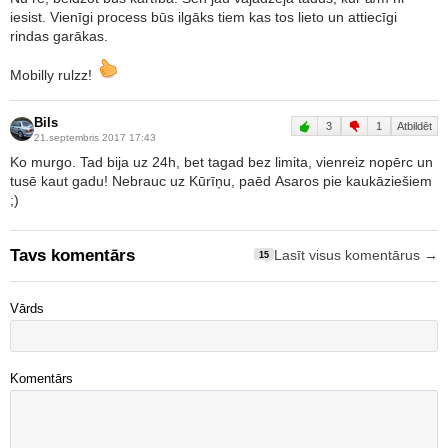
iesist. Vienīgi process būs ilgāks tiem kas tos lieto un attiecīgi
rindas garākas.
Mobilly rulzz!
Bils
3
1
Atbildēt
21.septembris 2017 17:43
Ko murgo. Tad bija uz 24h, bet tagad bez limita, vienreiz nopērc un
tusē kaut gadu! Nebrauc uz Kūrīņu, paēd Asaros pie kaukāziešiem
;)
Tavs komentārs
Lasīt visus komentārus →
15
Vārds
Komentārs