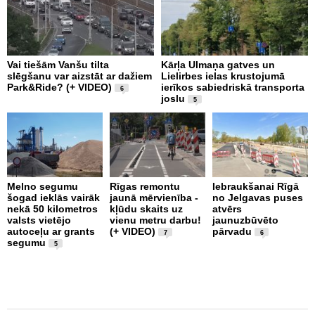
Vai tiešām Vanšu tilta
Kārļa Ulmaņa gatves un
A
slēgšanu var aizstāt ar dažiem
Lielirbes ielas krustojumā
p
Park&Ride? (+ VIDEO)
ierīkos sabiedriskā transporta
t
6
joslu
n
5
B
Melno segumu
Rīgas remontu
Iebraukšanai Rīgā
šogad ieklās vairāk
jaunā mērvienība -
no Jelgavas puses
J
nekā 50 kilometros
kļūdu skaits uz
atvērs
S
valsts vietējo
vienu metru darbu!
jaunuzbūvēto
L
autoceļu ar grants
(+ VIDEO)
pārvadu
U
7
6
segumu
l
5
i