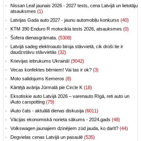
Nissan Leaf jaunais 2026 - 2027 tests, cena Latvijā un lietotāju
atsauksmes
(1)
Latvijas Gada auto 2027 - jaunu automobiļu konkurss
(40)
KTM 390 Enduro R motocikla tests 2026, atsauksmes
(0)
Šofera dienasgrāmata.
(5308)
Latvijā sadeg elektroauto biroja stāvvietā, cik droši tie ir
daudzstāvu stāvvietās
(32)
Krievijas iebrukums Ukrainā!
(9042)
Vecas konfektes bērniem! Vai tas ir ok?
(3)
Moto salidojums Ķemeros
(8)
Kārtējā avārija Jūrmalā pie Circle K
(18)
Eksotiskie auto Latvijā 2026 – varenauto Rīgā, reti auto un
iAuto carspotting
(79)
iAuto čats - aktuālā dienas diskusija
(6011)
Vācijas ekonomiskā norieta sākums - 2024.gads
(48)
Volkswagen jaunajiem dzinējiem zūd jauda, ko darīt?
(44)
Degvielas cenas Latvijā un pasaulē
(535)