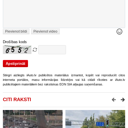
Pievienot bildi
Pievienot video
Drošības kods
Stingri aizliegts iAuto.lv publicētos materiālus izmantot, kopēt vai reproducēt citos
interneta portālos, masu informācijas līdzekļos vai kā citādi rīkoties ar iAuto.lv
publicētajiem materiāliem bez rakstiskas EON SIA atļaujas saņemšanas.
CITI RAKSTI