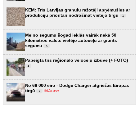
KEM: Trīs Latvijas granulu ražotāji apņēmušies ar
produkciju prioritāri nodrošināt vietējo tirgu
1
Melno segumu šogad ieklās vairāk nekā 50
kilometros valsts vietējo autoceļu ar grants
segumu
5
Pabeigta trīs reģionālo veloceļu izbūve (+ FOTO)
4
No 66 000 eiro - Dodge Charger atgriežas Eiropas
tirgū
2