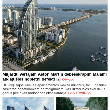
Miljardu vērtajam Aston Martin debesskrāpim Maiami
atklājušies nopietni defekti
6
Dzīvokļi šajos luksusa apartamentos maksā miljonus, taču īpašnieki
saskaras nepatīkamiem pārsteigumiem, kas uzradušies tikai divus
gadus pēc ēkas nodošanas ekspluatācijā.
LASĪT VAIRĀK