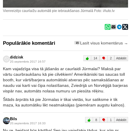
Vienreizējo caurlaižu automāti pie iebraukšanas Jūrmalā Foto: iAuto.lv
Populārākie komentāri
Lasīt visus komentārus →
15
didzisk
14
2
Atbildēt
20.septembris 2017 16:57
Kam vajadzīga visa tā jāšanās ar caurlaidi Jūrmalai? Maksā par
vārtu caurbraukšanu kā pie cilvēkiem! Amerikāniski tas saucas toll
booth, kur vārti/barjera automātiski atveras pēc samaksāšanas ar
naudu vai karti vai čipa nolasīšanas, Zviedrijā un Norvēģijā barjeras
vispār nav, automāts nolasa numuru un piesūta rēķinu.
Šitāds ārprāts kā pie Jūrmalas ir tikai vietās, kur satiksme ir tik
maza, ka automātiku likt neatmaksājas (piemēram augstu kalnos).
Bils
8
1
Atbildēt
20.septembris 2017 16:33
Nu re, beidzot būs kārtība! Sen jau vajadzēja tādus, kur a/m nr