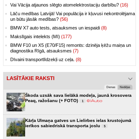
Vai Vācija atjaunos slēgto atomelektrostaciju darbību?
(16)
Lāču medības Latvijā! Vai populācija ir kļuvusi nekontrolējama
un būtu jāsāk medības?
(56)
BMW X7 auto tests, atsauksmes un iespaidi
(8)
Makslīgais intelekts (MI)
(177)
BMW F10 un X5 (E70/F15) remonts: dzinēja ķēžu maiņa un
diagnostika Rīgā, atsauksmes
(7)
Dīvaini transportlīdzekļi uz ceļa.
(8)
LASĪTĀKIE RAKSTI
Dienas
Nedēļas
Škoda uzsāk sava lielākā modeļa, jaunā krosovera
Peaq, ražošanu (+ FOTO)
1
Kārļa Ulmaņa gatves un Lielirbes ielas krustojumā
ierīkos sabiedriskā transporta joslu
5