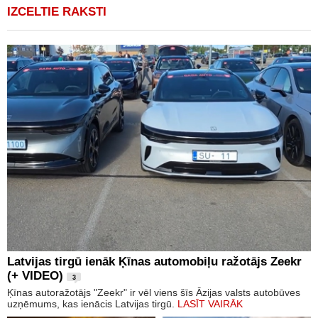
IZCELTIE RAKSTI
Latvijas tirgū ienāk Ķīnas automobiļu ražotājs Zeekr
(+ VIDEO)
3
Ķīnas autoražotājs "Zeekr" ir vēl viens šīs Āzijas valsts autobūves
uzņēmums, kas ienācis Latvijas tirgū.
LASĪT VAIRĀK