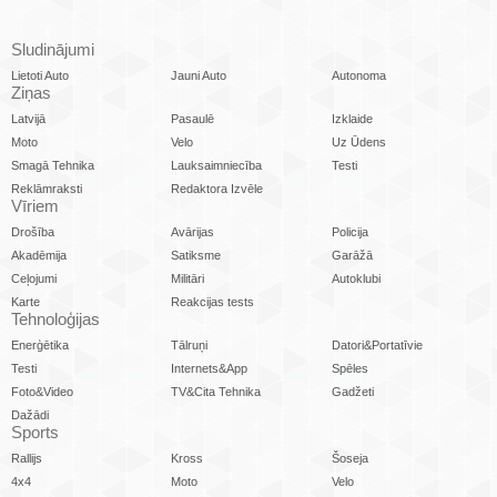
Sludinājumi
Lietoti Auto
Jauni Auto
Autonoma
Ziņas
Latvijā
Pasaulē
Izklaide
Moto
Velo
Uz Ūdens
Smagā Tehnika
Lauksaimniecība
Testi
Reklāmraksti
Redaktora Izvēle
Vīriem
Drošība
Avārijas
Policija
Akadēmija
Satiksme
Garāžā
Ceļojumi
Militāri
Autoklubi
Karte
Reakcijas tests
Tehnoloģijas
Enerģētika
Tālruņi
Datori&Portatīvie
Testi
Internets&App
Spēles
Foto&Video
TV&Cita Tehnika
Gadžeti
Dažādi
Sports
Rallijs
Kross
Šoseja
4x4
Moto
Velo