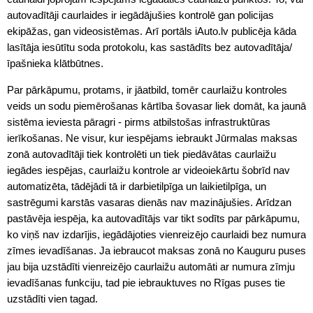
autovadītāji caurlaides ir iegādājušies kontrolē gan policijas
ekipāžas, gan videosistēmas. Arī portāls iAuto.lv publicēja kāda
lasītāja iesūtītu soda protokolu, kas sastādīts bez autovadītāja/
īpašnieka klātbūtnes.
Par pārkāpumu, protams, ir jāatbild, tomēr caurlaižu kontroles
veids un sodu piemērošanas kārtība šovasar liek domāt, ka jaunā
sistēma ieviesta pāragri - pirms atbilstošas infrastruktūras
ierīkošanas. Ne visur, kur iespējams iebraukt Jūrmalas maksas
zonā autovadītāji tiek kontrolēti un tiek piedāvātas caurlaižu
iegādes iespējas, caurlaižu kontrole ar videoiekārtu šobrīd nav
automatizēta, tādējādi tā ir darbietilpīga un laikietilpīga, un
sastrēgumi karstās vasaras dienās nav mazinājušies. Arīdzan
pastāvēja iespēja, ka autovadītājs var tikt sodīts par pārkāpumu,
ko viņš nav izdarījis, iegādājoties vienreizējo caurlaidi bez numura
zīmes ievadīšanas. Ja iebraucot maksas zonā no Kauguru puses
jau bija uzstādīti vienreizējo caurlaižu automāti ar numura zīmju
ievadīšanas funkciju, tad pie iebrauktuves no Rīgas puses tie
uzstādīti vien tagad.