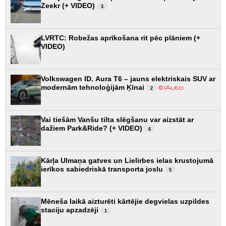
Zeekr (+ VIDEO)
3
LVRTC: Robežas aprīkošana rit pēc plāniem (+
VIDEO)
Volkswagen ID. Aura T6 – jauns elektriskais SUV ar
modernām tehnoloģijām Ķīnai
2
Vai tiešām Vanšu tilta slēgšanu var aizstāt ar
dažiem Park&Ride? (+ VIDEO)
6
Kārļa Ulmaņa gatves un Lielirbes ielas krustojumā
ierīkos sabiedriskā transporta joslu
5
Mēneša laikā aizturēti kārtējie degvielas uzpildes
staciju apzadzēji
1