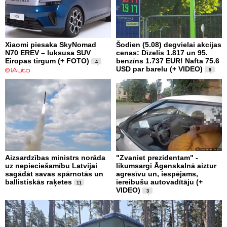
Xiaomi piesaka SkyNomad
Šodien (5.08) degvielai akcijas
N70 EREV – luksusa SUV
cenas: Dīzelis 1.817 un 95.
Eiropas tirgum (+ FOTO)
benzīns 1.737 EUR! Nafta 75.6
4
USD par barelu (+ VIDEO)
9
Aizsardzības ministrs norāda
"Zvaniet prezidentam" -
uz nepieciešamību Latvijai
likumsargi Āgenskalnā aiztur
sagādāt savas spārnotās un
agresīvu un, iespējams,
ballistiskās raķetes
iereibušu autovadītāju (+
11
VIDEO)
3