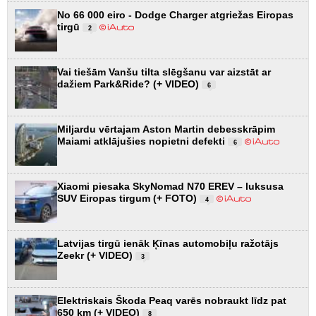
No 66 000 eiro - Dodge Charger atgriežas Eiropas
tirgū
2
Vai tiešām Vanšu tilta slēgšanu var aizstāt ar
dažiem Park&Ride? (+ VIDEO)
6
Miljardu vērtajam Aston Martin debesskrāpim
Maiami atklājušies nopietni defekti
6
Xiaomi piesaka SkyNomad N70 EREV – luksusa
SUV Eiropas tirgum (+ FOTO)
4
Latvijas tirgū ienāk Ķīnas automobiļu ražotājs
Zeekr (+ VIDEO)
3
Elektriskais Škoda Peaq varēs nobraukt līdz pat
650 km (+ VIDEO)
8