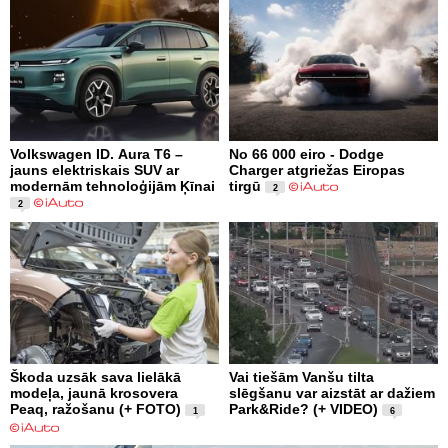
Volkswagen ID. Aura T6 –
No 66 000 eiro - Dodge
jauns elektriskais SUV ar
Charger atgriežas Eiropas
modernām tehnoloģijām Ķīnai
tirgū
2
2
Škoda uzsāk sava lielākā
Vai tiešām Vanšu tilta
modeļa, jaunā krosovera
slēgšanu var aizstāt ar dažiem
Peaq, ražošanu (+ FOTO)
Park&Ride? (+ VIDEO)
1
6