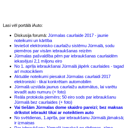
Lasi vēl portālā iAuto:
Diskusija forumā:
Jūrmalas caurlaide 2017 - jaunie
noteikumi un kārtība
Ieviešot elektronisko caurlaižu sistēmu Jūrmalā, sodu
piemēros par visām iebraukšanas reizēm
Jūrmalas pašvaldība pērn par iebraukšanas caurlaidēm
iekasējusi 2,1 miljonu eiro
No 1. aprīļa iebraukšanai Jūrmalā jāpērk caurlaides - tagad
arī motocikliem
Aktuālie noteikumi piesakot Jūrmalas caurlaidi 2017
elektroniski - tikai konkrētam automobilim
Jūrmalā uzstāda jaunus caurlaižu automātus, lai varētu
ievadīt auto numuru (+ foto)
Reāla protokola piemērs; 50 eiro sods par iebraukšanu
Jūrmalā bez caurlaides (+ foto)
Vai tiešām Jūrmalas dome skaidro pareizi; bez maksas
drīkstot iebraukt tikai ar noteiktiem auto
No svētdienas, 1.aprīļa, par iebraukšanu Jūrmalā jāmaksā;
ir izmaiņas
Par iebraukšanu Jūrmalā jamaksā no rītdienas, zīme