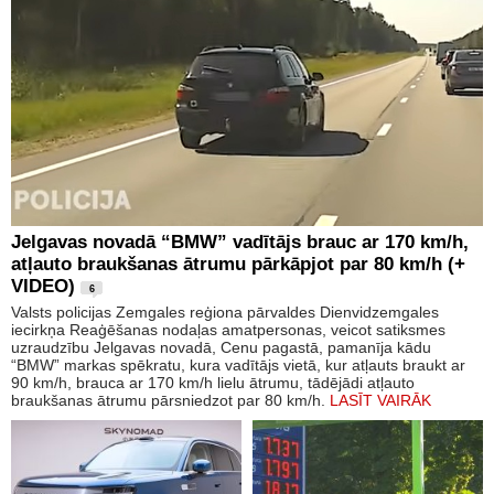
Jelgavas novadā “BMW” vadītājs brauc ar 170 km/h,
atļauto braukšanas ātrumu pārkāpjot par 80 km/h (+
VIDEO)
6
Valsts policijas Zemgales reģiona pārvaldes Dienvidzemgales
iecirkņa Reaģēšanas nodaļas amatpersonas, veicot satiksmes
uzraudzību Jelgavas novadā, Cenu pagastā, pamanīja kādu
“BMW” markas spēkratu, kura vadītājs vietā, kur atļauts braukt ar
90 km/h, brauca ar 170 km/h lielu ātrumu, tādējādi atļauto
braukšanas ātrumu pārsniedzot par 80 km/h.
LASĪT VAIRĀK