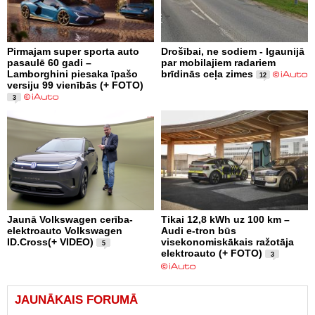
Pirmajam super sporta auto
Drošībai, ne sodiem - Igaunijā
pasaulē 60 gadi –
par mobilajiem radariem
Lamborghini piesaka īpašo
brīdinās ceļa zimes
12
versiju 99 vienībās (+ FOTO)
3
Jaunā Volkswagen cerība-
Tikai 12,8 kWh uz 100 km –
elektroauto Volkswagen
Audi e-tron būs
ID.Cross(+ VIDEO)
visekonomiskākais ražotāja
5
elektroauto (+ FOTO)
3
JAUNĀKAIS FORUMĀ