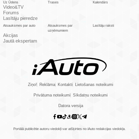
Uz Ūdens
Trases
Kalendārs
Video&TV
Forums
Lasītāju pieredze
Atsauksmes par auto
Atsauksmes par
Lasītāju raksti
uzņēmumiem
Akcijas
Jautā ekspertam
Ziņo!
Reklāma
Kontakti
Lietošanas noteikumi
Privātuma noteikumi
Sīkdatņu noteikumi
Datora versija
Portālā publicētie autoru viedokļi var atšķirties no iAuto redakcijas viedokļa.