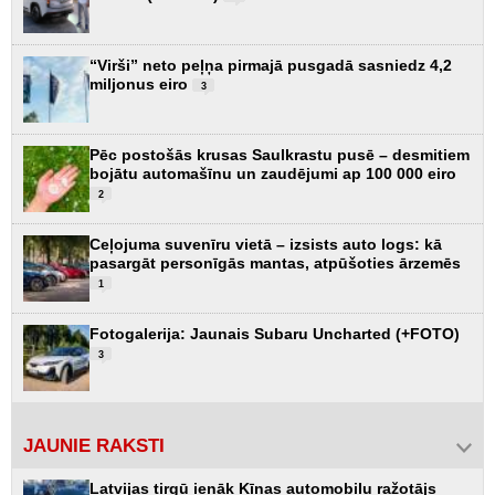
“Virši” neto peļņa pirmajā pusgadā sasniedz 4,2
miljonus eiro
3
Pēc postošās krusas Saulkrastu pusē – desmitiem
bojātu automašīnu un zaudējumi ap 100 000 eiro
2
Ceļojuma suvenīru vietā – izsists auto logs: kā
pasargāt personīgās mantas, atpūšoties ārzemēs
1
Fotogalerija: Jaunais Subaru Uncharted (+FOTO)
3
JAUNIE RAKSTI
Latvijas tirgū ienāk Ķīnas automobiļu ražotājs