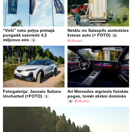
“Virši” neto peļņa pirmajā
Netālu no Salaspils aizdedzies
pusgadā sasniedz 4,2
kravas auto (+ FOTO)
12
miljonus eiro
3
Fotogalerija: Jaunais Subaru
Arī Mercedes atgriezīs fiziskās
Uncharted (+FOTO)
pogas, tomēr ekrāni dominēs
3
6