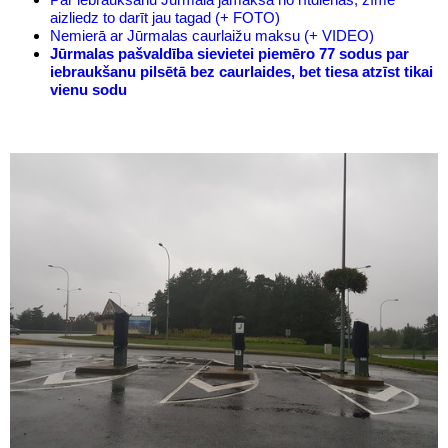
aizliedz to darīt jau tagad (+ FOTO)
Nemierā ar Jūrmalas caurlaižu maksu (+ VIDEO)
Jūrmalas pašvaldība sievietei piemēro 77 sodus par
iebraukšanu pilsētā bez caurlaides, bet tiesa atzīst tikai
vienu sodu