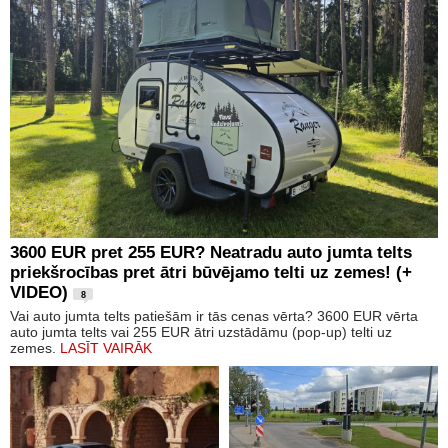
3600 EUR pret 255 EUR? Neatradu auto jumta telts
priekšrocības pret ātri būvējamo telti uz zemes! (+
VIDEO)
8
Vai auto jumta telts patiešām ir tās cenas vērta? 3600 EUR vērta
auto jumta telts vai 255 EUR ātri uzstādāmu (pop-up) telti uz
zemes.
LASĪT VAIRĀK