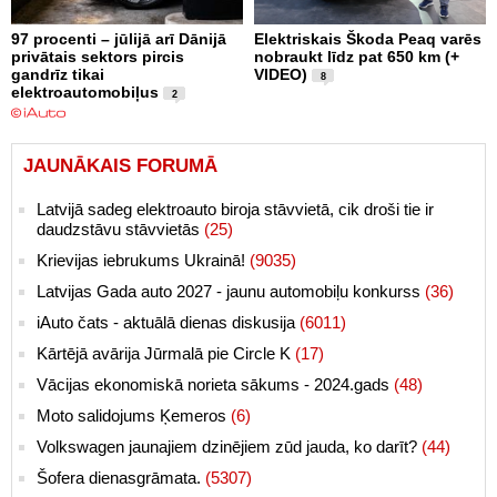
97 procenti – jūlijā arī Dānijā
Elektriskais Škoda Peaq varēs
privātais sektors pircis
nobraukt līdz pat 650 km (+
gandrīz tikai
VIDEO)
8
elektroautomobiļus
2
JAUNĀKAIS FORUMĀ
Latvijā sadeg elektroauto biroja stāvvietā, cik droši tie ir
daudzstāvu stāvvietās
(25)
Krievijas iebrukums Ukrainā!
(9035)
Latvijas Gada auto 2027 - jaunu automobiļu konkurss
(36)
iAuto čats - aktuālā dienas diskusija
(6011)
Kārtējā avārija Jūrmalā pie Circle K
(17)
Vācijas ekonomiskā norieta sākums - 2024.gads
(48)
Moto salidojums Ķemeros
(6)
Volkswagen jaunajiem dzinējiem zūd jauda, ko darīt?
(44)
Šofera dienasgrāmata.
(5307)