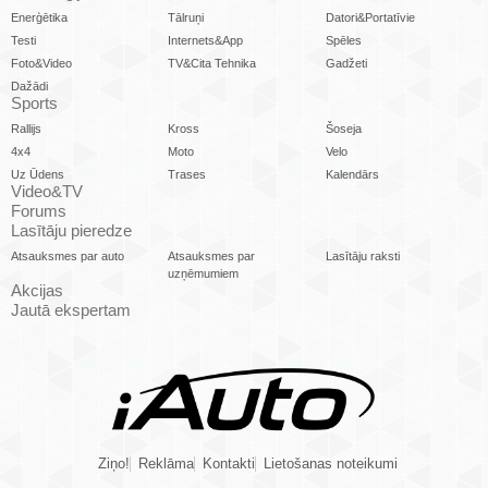
Enerģētika
Tālruņi
Datori&Portatīvie
Testi
Internets&App
Spēles
Foto&Video
TV&Cita Tehnika
Gadžeti
Dažādi
Sports
Rallijs
Kross
Šoseja
4x4
Moto
Velo
Uz Ūdens
Trases
Kalendārs
Video&TV
Forums
Lasītāju pieredze
Atsauksmes par auto
Atsauksmes par
Lasītāju raksti
uzņēmumiem
Akcijas
Jautā ekspertam
Ziņo!
Reklāma
Kontakti
Lietošanas noteikumi