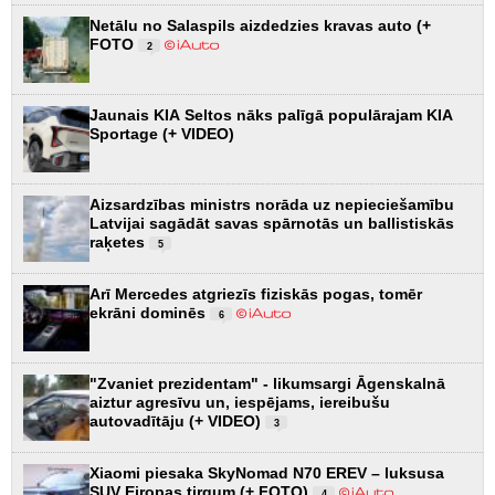
Netālu no Salaspils aizdedzies kravas auto (+
FOTO
2
Jaunais KIA Seltos nāks palīgā populārajam KIA
Sportage (+ VIDEO)
Aizsardzības ministrs norāda uz nepieciešamību
Latvijai sagādāt savas spārnotās un ballistiskās
raķetes
5
Arī Mercedes atgriezīs fiziskās pogas, tomēr
ekrāni dominēs
6
"Zvaniet prezidentam" - likumsargi Āgenskalnā
aiztur agresīvu un, iespējams, iereibušu
autovadītāju (+ VIDEO)
3
Xiaomi piesaka SkyNomad N70 EREV – luksusa
SUV Eiropas tirgum (+ FOTO)
4