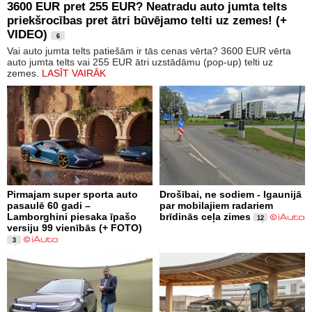
3600 EUR pret 255 EUR? Neatradu auto jumta telts
priekšrocības pret ātri būvējamo telti uz zemes! (+
VIDEO)
6
Vai auto jumta telts patiešām ir tās cenas vērta? 3600 EUR vērta
auto jumta telts vai 255 EUR ātri uzstādāmu (pop-up) telti uz
zemes.
LASĪT VAIRĀK
Pirmajam super sporta auto
Drošībai, ne sodiem - Igaunijā
pasaulē 60 gadi –
par mobilajiem radariem
Lamborghini piesaka īpašo
brīdinās ceļa zimes
12
versiju 99 vienībās (+ FOTO)
3