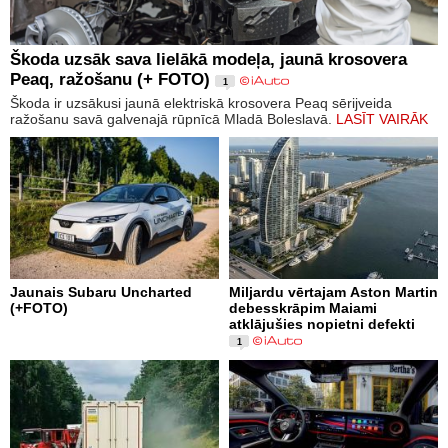
Škoda uzsāk sava lielākā modeļa, jaunā krosovera
Peaq, ražošanu (+ FOTO)
1
Škoda ir uzsākusi jaunā elektriskā krosovera Peaq sērijveida
ražošanu savā galvenajā rūpnīcā Mladā Boleslavā.
LASĪT VAIRĀK
Jaunais Subaru Uncharted
Miljardu vērtajam Aston Martin
(+FOTO)
debesskrāpim Maiami
atklājušies nopietni defekti
1