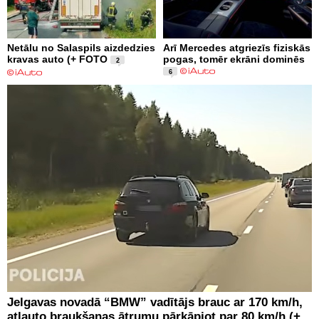
Netālu no Salaspils aizdedzies
Arī Mercedes atgriezīs fiziskās
kravas auto (+ FOTO
pogas, tomēr ekrāni dominēs
2
6
Jelgavas novadā “BMW” vadītājs brauc ar 170 km/h,
atļauto braukšanas ātrumu pārkāpjot par 80 km/h (+