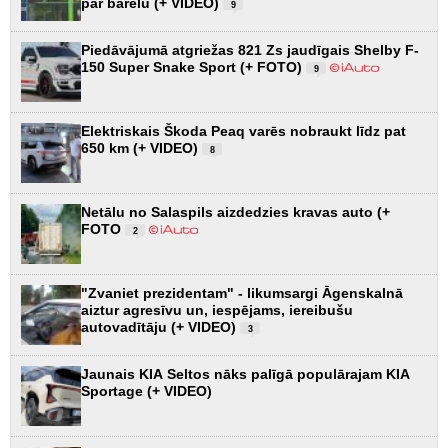
par barelu (+ VIDEO)
9
Piedāvājumā atgriežas 821 Zs jaudīgais Shelby F-
150 Super Snake Sport (+ FOTO)
9
Elektriskais Škoda Peaq varēs nobraukt līdz pat
650 km (+ VIDEO)
8
Netālu no Salaspils aizdedzies kravas auto (+
FOTO
2
"Zvaniet prezidentam" - likumsargi Āgenskalnā
aiztur agresīvu un, iespējams, iereibušu
autovadītāju (+ VIDEO)
3
Jaunais KIA Seltos nāks palīgā populārajam KIA
Sportage (+ VIDEO)