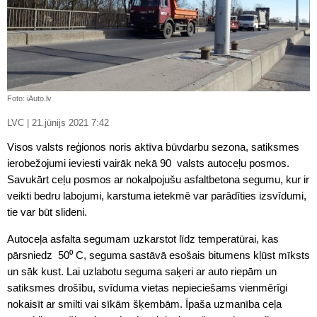
Foto: iAuto.lv
LVC | 21.jūnijs 2021 7:42
Visos valsts reģionos noris aktīva būvdarbu sezona, satiksmes
ierobežojumi ieviesti vairāk nekā 90 valsts autoceļu posmos.
Savukārt ceļu posmos ar nokalpojušu asfaltbetona segumu, kur ir
veikti bedru labojumi, karstuma ietekmē var parādīties izsvīdumi,
tie var būt slideni.
Autoceļa asfalta segumam uzkarstot līdz temperatūrai, kas
pārsniedz 50⁰ C, seguma sastāvā esošais bitumens kļūst mīksts
un sāk kust. Lai uzlabotu seguma saķeri ar auto riepām un
satiksmes drošību, svīduma vietas nepieciešams vienmērīgi
nokaisīt ar smilti vai sīkām šķembām. Īpaša uzmanība ceļa