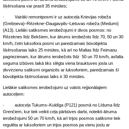
šķērsošana var prasīt 35 minūtes;
· Vairāki remontposmi ir uz autoceļa Krievijas robeža
(Grebņeva)–Rēzekne–Daugavpils–Lietuvas robeža (Medumi)
(A13). Lielāki satiksmes ierobežojumi ir divos posmos: no
Rēzeknes līdz Bekšiem, kur ātrums ierobežots līdz 70, 50 un 30
km/h, četri luksofora posmi un paredzamais būvobjekta
šķērsošanas laiks 25 minūtes, kā arī no Maltas līdz Feimaņu
pagriezienam, kur ātrums ierobežots līdz 50 un 70 km/h, asfalta
seguma izbūves laikā tiks slēgta viena brauktuves josla un
divvirzienu satiksmi organizēs ar luksoforiem, paredzamais šī
būvobjekta šķērsošanas laiks ir 30 minūtes.
Lielākie satiksmes ierobežojumi uz valsts reģionālajiem
autoceļiem:
· autoceļa Tukums–Kuldīga (P121) posmā no Līduma līdz
Grenčiem, kur tiek veikti ceļa pārbūves darbi, noteikti ātruma
ierobežojumi 50 un 70 km/h, kā arī trijos posmos satiksme tiek
regulēta ar luksoforiem un trijos posmos pa vienu joslu ar