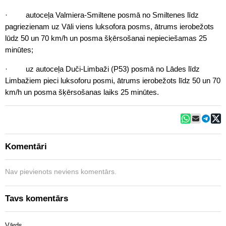
· autoceļa Valmiera-Smiltene posmā no Smiltenes līdz
pagriezienam uz Vāli viens luksofora posms, ātrums ierobežots
lūdz 50 un 70 km/h un posma šķērsošanai nepieciešamas 25
minūtes;
· uz autoceļa Duči-Limbaži (P53) posmā no Lādes līdz
Limbažiem pieci luksoforu posmi, ātrums ierobežots līdz 50 un 70
km/h un posma šķērsošanas laiks 25 minūtes.
Komentāri
Nav pievienots neviens komentārs.
Tavs komentārs
Vārds