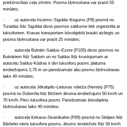
priekšrocības ceļa zīmēm. Posma šķērsošana var prasīt 55
minūtes;
· uz autoceļa Inciems–Sigulda–Ķegums (P8) posmā no
Turaidas līdz Siguldai divos posmos satiksme tiek organizēta ar
luksoforiem. Kravas transportam būvobjektā braukt aizliegts un
posma šķērsošana var prasīt 25 minūtes;
· autoceļa Butnāri–Saldus–Ezere (P105) divos posmos no
Butnāriem līdz Saldum un no Saldus līdz krustojumam ar
autoceļu Saldus-Kūdras ir divi luksoforu posmi, platuma
ierobežojums 2,75 m un paredzamais abu posmu šķērsošanas
laiks 40 minūtes;
· uz autoceļa Jēkabpils–Lietuvas robeža (Nereta) (P75)
posmā no Dolomīta līdz Biržiem ātruma ierobežojumi 50 km/h un
70 km/h. Pieci luksofora posmi. Paredzamais būvobjekta
šķērsošanas laiks 40 minūtes;
· autoceļa Ķekava–Skaistkalne (P89) posmā no Stelpes līdz
Bārbelei viens luksofora posms, ātrums ierobežots līdz 50 km/h