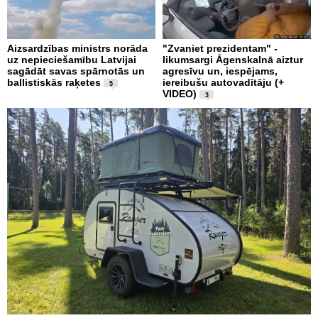
Aizsardzības ministrs norāda
"Zvaniet prezidentam" -
uz nepieciešamību Latvijai
likumsargi Āgenskalnā aiztur
sagādāt savas spārnotās un
agresīvu un, iespējams,
ballistiskās raķetes
iereibušu autovadītāju (+
5
VIDEO)
3