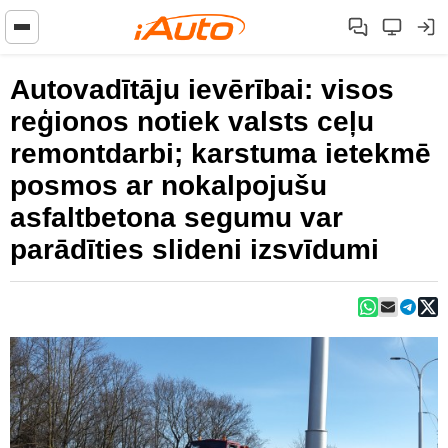
Autovadītāju ievērībai: visos
reģionos notiek valsts ceļu
remontdarbi; karstuma ietekmē
posmos ar nokalpojušu
asfaltbetona segumu var
parādīties slideni izsvīdumi