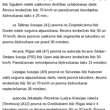
līdz Siguļiem notiek satiksmes drošības uzlabošanas darbi.
Ātrums ierobežots līdz 70 km/h un paredzamais būvobjekta
šķērsošanas laiks ir 25 min.;
· uz Tallinas šosejas (A1) posmā no Zvejniekciema līdz
Duntei notiek seguma atjaunošana. Ātrums ierobežots līdz 50 un
70 km/h, divos posmos satiksme tiek organizēta ar luksoforu un
posma šķērsošana var prasīt 30 minūtes;
· Iecavā, Rīgas ielā (A7) posmā no autoceļa Iecava–Stelpe–
Stelpes šoseja (P92) līdz Upes ielai ātrums ierobežots līdz 50
km/h. Paredzamais remontposma šķērsošanas laiks 15 minūtes;
· Liepājas šosejas (A9) posmā no Skrundas līdz Kalvenei
sākti seguma atjaunošanas darbi, vienā posmā luksofors, ātrums
ierobežots līdz 50 un 70 km/h un posma šķērsošanai
nepieciešamas 26 minūtes;
· autoceļa Jēkabpils–Rēzekne–Ludza–Krievijas robeža
(Terehova) (A12) posmā no Greiškāniem līdz Rīgas ielai ir 4
luksoforu posmi un ātruma ierobežojums 50 un 70 km/h. Posma