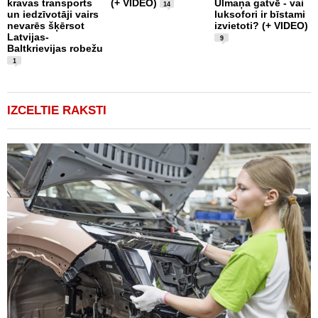
kravas transports
(+ VIDEO)
Ulmaņa gatvē - vai
k
14
un iedzīvotāji vairs
luksofori ir bīstami
U
nevarēs šķērsot
izvietoti? (+ VIDEO)
i
Latvijas-
R
9
Baltkrievijas robežu
a
1
IZCELTIE RAKSTI