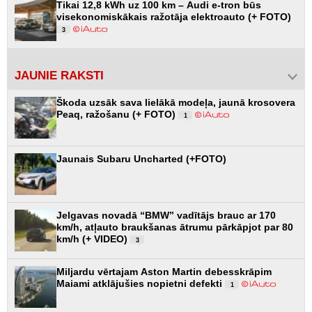
Tikai 12,8 kWh uz 100 km – Audi e-tron būs
visekonomiskākais ražotāja elektroauto (+ FOTO)
3
JAUNIE RAKSTI
Škoda uzsāk sava lielākā modeļa, jaunā krosovera
Peaq, ražošanu (+ FOTO)
1
Jaunais Subaru Uncharted (+FOTO)
Jelgavas novadā “BMW” vadītājs brauc ar 170
km/h, atļauto braukšanas ātrumu pārkāpjot par 80
km/h (+ VIDEO)
3
Miljardu vērtajam Aston Martin debesskrāpim
Maiami atklājušies nopietni defekti
1