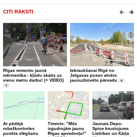
CITI RAKSTI
Rīgas remontu jaunā
Iebraukšanai Rīgā no
T
mērvienība - kļūdu skaits uz
Jelgavas puses atvērs
m
vienu metru darbu! (+ VIDEO)
jaunuzbūvēto pārvadu
a
6
V
7
Ar pēdējā
Timrots: "Mēs
Jaunais Depo-
robežkontroles
izgudrojām jaunu
Spice krustojums
punkta slēgšanu
Rīgas apvedceļu!"
Lielirbes un Kārļa
B