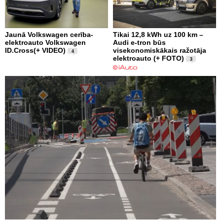
Jaunā Volkswagen cerība-
Tikai 12,8 kWh uz 100 km –
elektroauto Volkswagen
Audi e-tron būs
ID.Cross(+ VIDEO)
visekonomiskākais ražotāja
4
elektroauto (+ FOTO)
3