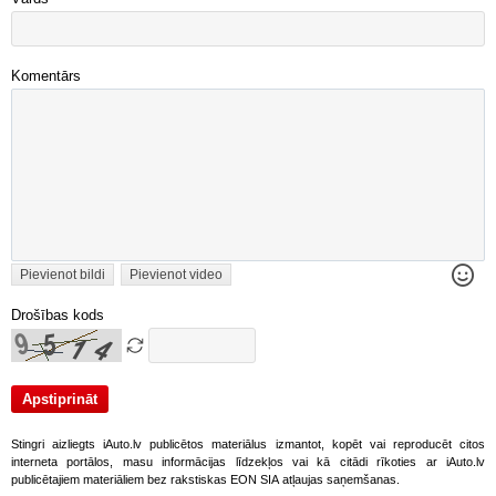
Komentārs
Pievienot bildi
Pievienot video
Drošības kods
Stingri aizliegts iAuto.lv publicētos materiālus izmantot, kopēt vai reproducēt citos
interneta portālos, masu informācijas līdzekļos vai kā citādi rīkoties ar iAuto.lv
publicētajiem materiāliem bez rakstiskas EON SIA atļaujas saņemšanas.