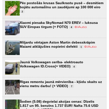
Pēc postošās krusas Saulkrastu pusē – desmitiem
bojātu automašīnu un zaudējumi ap 100 000 eiro
2
Xiaomi piesaka SkyNomad N70 EREV – luksusa
SUV Eiropas tirgum (+ FOTO)
4
Miljardu vērtajam Aston Martin debesskrāpim
Maiami atklājušies nopietni defekti
1
Jaunā Volkswagen cerība- elektroauto
Volkswagen ID.Cross(+ VIDEO)
4
Rīgas remontu jaunā mērvienība - kļūdu skaits uz
vienu metru darbu! (+ VIDEO)
7
Šodien (5.08) degvielai akcijas cenas: Dīzelis
1.817 un 95. benzīns 1.737 EUR! Nafta 75.6 USD