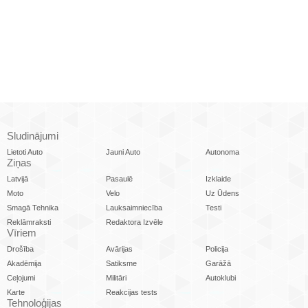
Sludinājumi
Lietoti Auto
Jauni Auto
Autonoma
Ziņas
Latvijā
Pasaulē
Izklaide
Moto
Velo
Uz Ūdens
Smagā Tehnika
Lauksaimniecība
Testi
Reklāmraksti
Redaktora Izvēle
Vīriem
Drošība
Avārijas
Policija
Akadēmija
Satiksme
Garāžā
Ceļojumi
Militāri
Autoklubi
Karte
Reakcijas tests
Tehnoloģijas