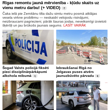
Rīgas remontu jaunā mērvienība - kļūdu skaits uz
vienu metru darbu! (+ VIDEO)
7
Čaka ielā pie Zemitānu tilta dažu simtu metru posmā atklājas
vesela virkne problēmu — neskaidri velojoslu risinājumi,
neizbraucami pagriezieni, pārāk šauras joslas, neveiksmīgi izvietoti
šķēršļi un jau brūkošs jaunais segums.
LASĪT VAIRĀK
Šogad Valsts policijā fiksēti
Iebraukšanai Rīgā no
pieci disciplinārpārkāpumi
Jelgavas puses atvērs
alkohola reibumā
jaunuzbūvēto pārvadu
1
6