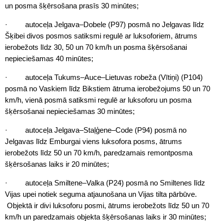
un posma šķērsošana prasīs 30 minūtes;
· autoceļa Jelgava–Dobele (P97) posmā no Jelgavas līdz
Šķibei divos posmos satiksmi regulē ar luksoforiem, ātrums
ierobežots līdz 30, 50 un 70 km/h un posma šķērsošanai
nepieciešamas 40 minūtes;
· autoceļa Tukums–Auce–Lietuvas robeža (Vītiņi) (P104)
posmā no Vaskiem līdz Bikstiem ātruma ierobežojums 50 un 70
km/h, vienā posmā satiksmi regulē ar luksoforu un posma
šķērsošanai nepieciešamas 30 minūtes;
· autoceļa Jelgava–Staļģene–Code (P94) posmā no
Jelgavas līdz Emburgai viens luksofora posms, ātrums
ierobežots līdz 50 un 70 km/h, paredzamais remontposma
šķērsošanas laiks ir 20 minūtes;
· autoceļa Smiltene–Valka (P24) posmā no Smiltenes līdz
Vijas upei notiek seguma atjaunošana un Vijas tilta pārbūve.
Objektā ir divi luksoforu posmi, ātrums ierobežots līdz 50 un 70
km/h un paredzamais objekta šķērsošanas laiks ir 30 minūtes;