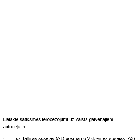
Lielākie satiksmes ierobežojumi uz valsts galvenajiem
autoceļiem:
· uz Tallinas šosejas (A1) posmā no Vidzemes šosejas (A2)