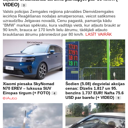
VIDEO)
3
Valsts policijas Zemgales reģiona pārvaldes Dienvidzemgales
iecirkņa Reaģēšanas nodaļas amatpersonas, veicot satiksmes
uzraudzību Jelgavas novadā, Cenu pagastā, pamanīja kādu
“BMW” markas spēkratu, kura vadītājs vietā, kur atļauts braukt ar
90 km/h, brauca ar 170 km/h lielu ātrumu, tādējādi atļauto
braukšanas ātrumu pārsniedzot par 80 km/h.
LASĪT VAIRĀK
Xiaomi piesaka SkyNomad
Šodien (5.08) degvielai akcijas
N70 EREV – luksusa SUV
cenas: Dīzelis 1.817 un 95.
Eiropas tirgum (+ FOTO)
benzīns 1.737 EUR! Nafta 75.6
4
USD par barelu (+ VIDEO)
9