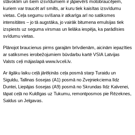
stāvoklim un šiem izsvīdumiem ir jāpievērš motobraucējiem,
kuriem var traucēt arī smilts, ar kuru tiek kaisītas izsvīdumu
vietas. Ceļa segumu svīšana ir atkarīga arī no satiksmes
intensitātes – jo tā augstāka, jo vairāk bitumena emulsijas tiek
izspiests uz seguma virsmas un lielāka iespēja, ka parādīsies
svīdumu vietas.
Plānojot braucienus pirms garajām brīvdienām, aicinām iepazīties
ar satiksmes ierobežojumiem būvdarbu kartē VSIA Latvijas
Valsts ceļi mājaslapā www.lvceli.lv.
Ar ilgāku laiku ceļā jārēķinās ceļa posmā starp Turaidu un
Siguldu, Tallinas šosejas (A1) posmā no Zvejniekciema līdz
Duntei, Liepājas šosejas (A9) posmā no Skrundas līdz Kalvenei,
tāpat ceļā no Kuldīgas uz Tukumu, remontposmos pie Rēzeknes,
Saldus un Jelgavas.