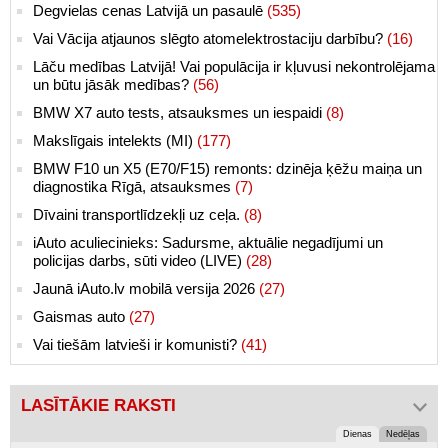
Degvielas cenas Latvijā un pasaulē
(535)
Vai Vācija atjaunos slēgto atomelektrostaciju darbību?
(16)
Lāču medības Latvijā! Vai populācija ir kļuvusi nekontrolējama
un būtu jāsāk medības?
(56)
BMW X7 auto tests, atsauksmes un iespaidi
(8)
Makslīgais intelekts (MI)
(177)
BMW F10 un X5 (E70/F15) remonts: dzinēja ķēžu maiņa un
diagnostika Rīgā, atsauksmes
(7)
Dīvaini transportlīdzekļi uz ceļa.
(8)
iAuto aculiecinieks: Sadursme, aktuālie negadījumi un
policijas darbs, sūti video (LIVE)
(28)
Jaunā iAuto.lv mobilā versija 2026
(27)
Gaismas auto
(27)
Vai tiešām latvieši ir komunisti?
(41)
LASĪTĀKIE RAKSTI
Dienas
Nedēļas