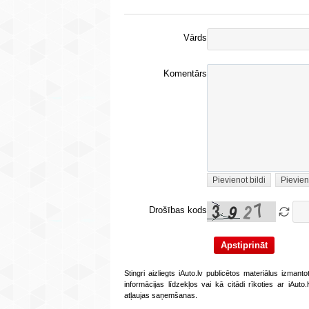
Vārds
Komentārs
Pievienot bildi
Pievien
Drošības kods
Stingri aizliegts iAuto.lv publicētos materiālus izmant
informācijas līdzekļos vai kā citādi rīkoties ar iAut
atļaujas saņemšanas.