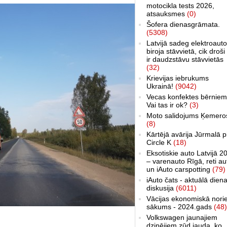
motocikla tests 2026,
atsauksmes
(0)
Šofera dienasgrāmata.
(5308)
Latvijā sadeg elektroauto
biroja stāvvietā, cik droši 
ir daudzstāvu stāvvietās
(32)
Krievijas iebrukums
Ukrainā!
(9042)
Vecas konfektes bērniem
Vai tas ir ok?
(3)
Moto salidojums Ķemero
(8)
Kārtējā avārija Jūrmalā p
Circle K
(18)
Eksotiskie auto Latvijā 2
– varenauto Rīgā, reti au
un iAuto carspotting
(79)
iAuto čats - aktuālā dien
diskusija
(6011)
Vācijas ekonomiskā nori
sākums - 2024.gads
(48)
Volkswagen jaunajiem
dzinējiem zūd jauda, ko