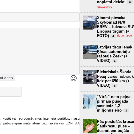
nopietni defekti
6
Xiaomi piesaka
SkyNomad N70
EREV – luksusa SU
Eiropas tirgum (+
FOTO)
4
Latvijas tirgū ienāk
Ķīnas automobiļu
ražotājs Zeekr (+
VIDEO)
4
Elektriskais Škoda
Peaq varēs nobrauk
ot video
līdz pat 650 km (+
VIDEO)
8
“Virši” neto peļņa
pirmajā pusgadā
sasniedz 4,2
miljonus eiro
3
ot, kopēt vai reproducēt citos interneta portālos, masu
Pēc postošās krusa
o.lv publicētajiem materiāliem bez rakstiskas EON SIA
Saulkrastu pusē –
desmitiem bojātu