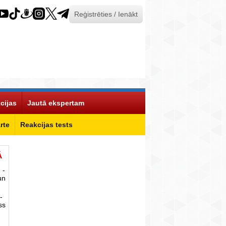
Reģistrēties / Ienākt
cijas
Jautā ekspertam
rte
Reakcijas tests
Ā
 -
un
-
ss