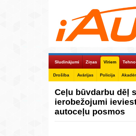
Sludinājumi
Ziņas
Vīriem
Tehno
Drošība
Avārijas
Policija
Akadēm
Ceļu būvdarbu dēļ 
ierobežojumi ieviest
autoceļu posmos