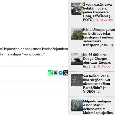
Škoda uzsāk sava
lielākā modeļa,
jaunā krosovera
Peaq, ražošanu (+
FOTO)
1
Kārļa Ulmaņa gatve
un Lielirbes ielas
krustojumā ierīkos
sabiedriskā
transporta joslu
5
nāti iepazīties ar satiksmes ierobežojumiem
a mājaslapā "www.lvceli.lv".
No 66 000 eiro -
Dodge Charger
atgriežas Eiropas
tirgū
2
Vai tiešām Vanšu
tilta slēgšanu var
aizstāt ar dažiem
Park&Ride? (+
VIDEO)
6
Miljardu vērtajam
Aston Martin
debesskrāpim
Maiami atklājušies