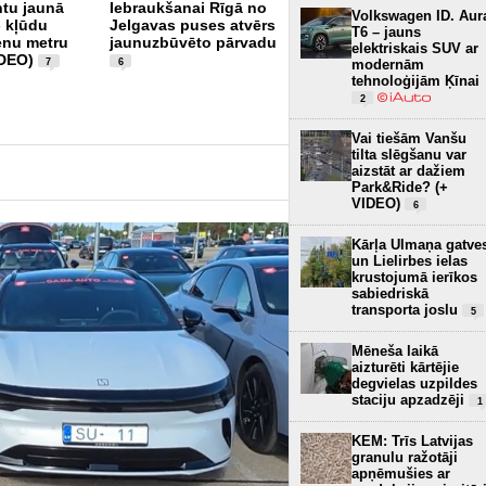
tu jaunā
Iebraukšanai Rīgā no
Volkswagen ID. Aur
- kļūdu
Jelgavas puses atvērs
Jaunais Depo-Spice
T6 – jauns
ienu metru
jaunuzbūvēto pārvadu
krustojums Lielirbes un
elektriskais SUV ar
IDEO)
Kārļa Ulmaņa gatvē -
modernām
7
6
vai luksofori ir bīstami
tehnoloģijām Ķīnai
izvietoti? (+ VIDEO)
9
2
Vai tiešām Vanšu
tilta slēgšanu var
aizstāt ar dažiem
Park&Ride? (+
VIDEO)
6
Kārļa Ulmaņa gatve
un Lielirbes ielas
krustojumā ierīkos
sabiedriskā
transporta joslu
5
Mēneša laikā
aizturēti kārtējie
degvielas uzpildes
staciju apzadzēji
1
KEM: Trīs Latvijas
granulu ražotāji
apņēmušies ar