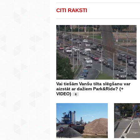
CITI RAKSTI
Vai tiešām Vanšu tilta slēgšanu var
aizstāt ar dažiem Park&Ride? (+
VIDEO)
6