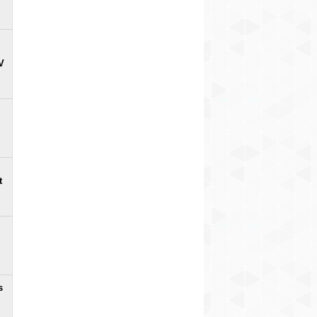
V
t
s