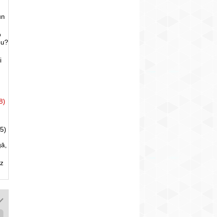
un
o
bu?
i
8)
5)
gā,
uz