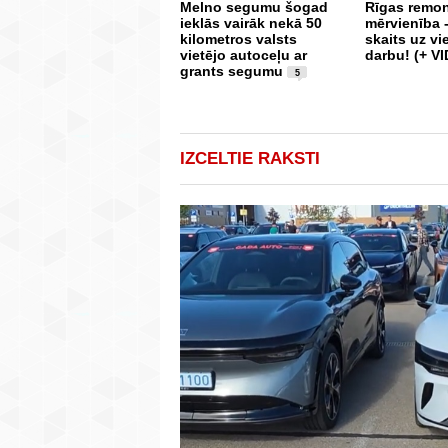
Melno segumu šogad
Rīgas remon
ieklās vairāk nekā 50
mērvienība 
kilometros valsts
skaits uz v
vietējo autoceļu ar
darbu! (+ V
grants segumu
5
IZCELTIE RAKSTI