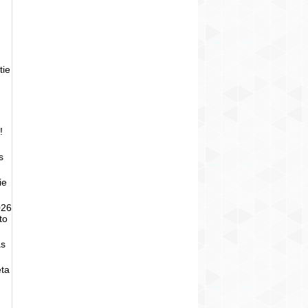
tie
!
s
ie
026
to
as
eta