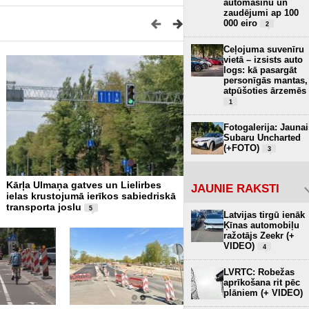
automašīnu un
zaudējumi ap 100
000 eiro
2
Ceļojuma suvenīru
vietā – izsists auto
logs: kā pasargāt
personīgās mantas,
atpūšoties ārzemēs
1
Fotogalerija: Jaunai
Subaru Uncharted
(+FOTO)
3
Kārļa Ulmaņa gatves un Lielirbes
Ar pēdējā robežkontroles 
JAUNIE RAKSTI
ielas krustojumā ierīkos sabiedriskā
slēgšanu kravas transport
transporta joslu
iedzīvotāji vairs nevarēs š
5
Latvijas tirgū ienāk
Latvijas-Baltkrievijas robe
Ķīnas automobiļu
ražotājs Zeekr (+
VIDEO)
4
LVRTC: Robežas
aprīkošana rit pēc
plāniem (+ VIDEO)