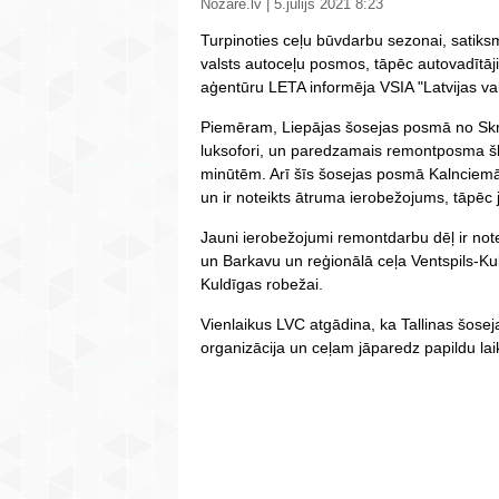
Nozare.lv | 5.jūlijs 2021 8:23
Turpinoties ceļu būvdarbu sezonai, satiks
valsts autoceļu posmos, tāpēc autovadītāji
aģentūru LETA informēja VSIA "Latvijas val
Piemēram, Liepājas šosejas posmā no Skrund
luksofori, un paredzamais remontposma šķ
minūtēm. Arī šīs šosejas posmā Kalnciemā 
un ir noteikts ātruma ierobežojums, tāpēc 
Jauni ierobežojumi remontdarbu dēļ ir not
un Barkavu un reģionālā ceļa Ventspils-K
Kuldīgas robežai.
Vienlaikus LVC atgādina, ka Tallinas šos
organizācija un ceļam jāparedz papildu lai