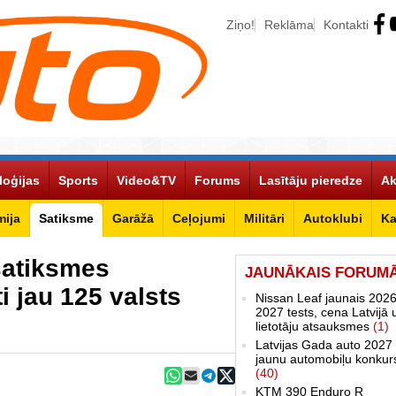
Ziņo!
Reklāma
Kontakti
loģijas
Sports
Video&TV
Forums
Lasītāju pieredze
Ak
ija
Satiksme
Garāžā
Ceļojumi
Militāri
Autoklubi
Ka
satiksmes
JAUNĀKAIS FORUM
i jau 125 valsts
Nissan Leaf jaunais 2026
2027 tests, cena Latvijā 
lietotāju atsauksmes
(1)
Latvijas Gada auto 2027 
jaunu automobiļu konkur
(40)
KTM 390 Enduro R