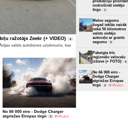
produkciju prioritār
nodrošināt vietējo
tirgu
1
Melno segumu
šogad ieklās vairāk
nekā 50 kilometros
valsts vietējo
autoceļu ar grants
biļu ražotājs Zeekr (+ VIDEO)
4
segumu
5
īs Āzijas valsts autobūves uzņēmums, kas
Pabeigta trīs
reģionālo veloceļu
izbūve (+ FOTO)
4
No 66 000 eiro -
Dodge Charger
atgriežas Eiropas
tirgū
2
No 66 000 eiro - Dodge Charger
atgriežas Eiropas tirgū
2