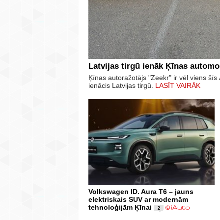
Latvijas tirgū ienāk Ķīnas automo
Ķīnas autoražotājs "Zeekr" ir vēl viens š
ienācis Latvijas tirgū.
LASĪT VAIRĀK
Volkswagen ID. Aura T6 – jauns
elektriskais SUV ar modernām
tehnoloģijām Ķīnai
2