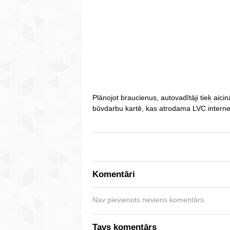
Plānojot braucienus, autovadītāji tiek aici
būvdarbu kartē, kas atrodama LVC internet
Komentāri
Nav pievienots neviens komentārs.
Tavs komentārs