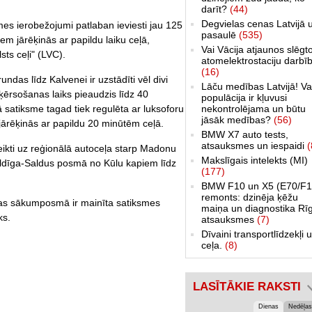
darīt?
(44)
Degvielas cenas Latvijā 
mes ierobežojumi patlaban ieviesti jau 125
pasaulē
(535)
em jārēķinās ar papildu laiku ceļā,
Vai Vācija atjaunos slēgt
sts ceļi" (LVC).
atomelektrostaciju darbī
(16)
as līdz Kalvenei ir uzstādīti vēl divi
Lāču medības Latvijā! Va
ērsošanas laiks pieaudzis līdz 40
populācija ir kļuvusi
nekontrolējama un būtu
satiksme tagad tiek regulēta ar luksoforu
jāsāk medības?
(56)
jārēķinās ar papildu 20 minūtēm ceļā.
BMW X7 auto tests,
atsauksmes un iespaidi
(
eikti uz reģionālā autoceļa starp Madonu
Makslīgais intelekts (MI)
uldīga-Saldus posmā no Kūlu kapiem līdz
(177)
BMW F10 un X5 (E70/F1
remonts: dzinēja ķēžu
ejas sākumposmā ir mainīta satiksmes
maiņa un diagnostika Rī
ks.
atsauksmes
(7)
Dīvaini transportlīdzekļi 
ceļa.
(8)
LASĪTĀKIE RAKSTI
Dienas
Nedēļas