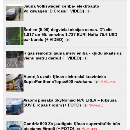
Jaunā Volkswagen cerība- elektroauto
Volkswagen ID.Cross(+ VIDEO)
4
Šodien (5.08) degvielai akcijas cenas: Dīzelis
1.817 un 95. benzīns 1.737 EUR! Nafta 75.6 USD
par barelu (+ VIDEO)
9
Rīgas remontu jaunā mērvienība - kļūdu skaits uz
vienu metru darbu! (+ VIDEO)
7
Austrijā uzsāk Ķīnas elektriskā kravinieka
SuperPanther eTopas600 ražošanu
2
Xiaomi piesaka SkyNomad N70 EREV – luksusa
SUV Eiropas tirgum (+ FOTO)
3
Gandrīz 900 Zs jaudīgais Ķīnas superhibrīds būs
pieejams Eiropā (+ FOTO)
10