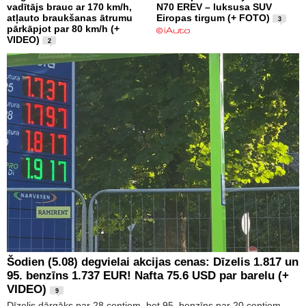
vadītājs brauc ar 170 km/h,
N70 EREV – luksusa SUV
atļauto braukšanas ātrumu
Eiropas tirgum (+ FOTO)
3
pārkāpjot par 80 km/h (+
VIDEO)
2
Šodien (5.08) degvielai akcijas cenas: Dīzelis 1.817 un
95. benzīns 1.737 EUR! Nafta 75.6 USD par barelu (+
VIDEO)
9
Dīzelis dārgāks par 28 centiem, bet 95. benzīns par 20 centiem