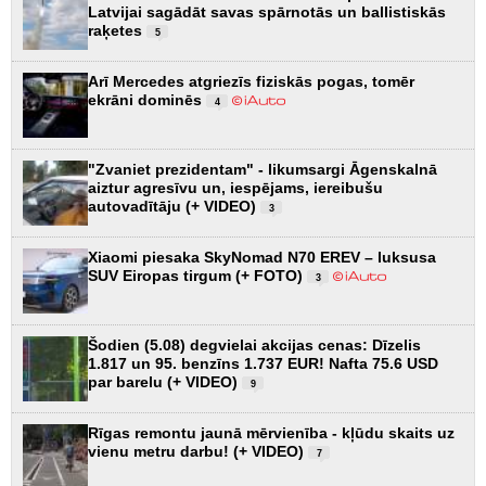
Latvijai sagādāt savas spārnotās un ballistiskās
raķetes
5
Arī Mercedes atgriezīs fiziskās pogas, tomēr
ekrāni dominēs
4
"Zvaniet prezidentam" - likumsargi Āgenskalnā
aiztur agresīvu un, iespējams, iereibušu
autovadītāju (+ VIDEO)
3
Xiaomi piesaka SkyNomad N70 EREV – luksusa
SUV Eiropas tirgum (+ FOTO)
3
Šodien (5.08) degvielai akcijas cenas: Dīzelis
1.817 un 95. benzīns 1.737 EUR! Nafta 75.6 USD
par barelu (+ VIDEO)
9
Rīgas remontu jaunā mērvienība - kļūdu skaits uz
vienu metru darbu! (+ VIDEO)
7