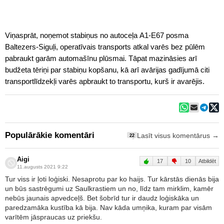
Viņasprāt, noņemot stabiņus no autoceļa A1-E67 posma
Baltezers-Siguļi, operatīvais transports atkal varēs bez pūlēm
pabraukt garām automašīnu plūsmai. Tāpat mazināsies arī
budžeta tēriņi par stabiņu kopšanu, kā arī avārijas gadījumā citi
transportlīdzekļi varēs apbraukt to transportu, kurš ir avarējis.
Populārākie komentāri
Lasīt visus komentārus →
22
Aigi
17
10
Atbildēt
11.augusts 2021 9:22
Tur viss ir ļoti loģiski. Nesaprotu par ko haijs. Tur kārstās dienās bija
un būs sastrēgumi uz Saulkrastiem un no, līdz tam mirklim, kamēr
nebūs jaunais apvedceļš. Bet šobrīd tur ir daudz loģiskāka un
paredzamāka kustība kā bija. Nav kāda umņika, kuram par visām
varītēm jāspraucas uz priekšu.