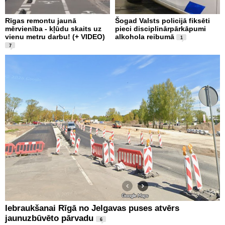
Rīgas remontu jaunā
Šogad Valsts policijā fiksēti
mērvienība - kļūdu skaits uz
pieci disciplinārpārkāpumi
vienu metru darbu! (+ VIDEO)
alkohola reibumā
1
7
Iebraukšanai Rīgā no Jelgavas puses atvērs
jaunuzbūvēto pārvadu
6