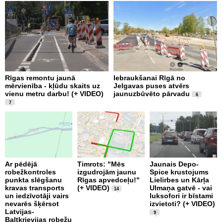
Rīgas remontu jaunā
Iebraukšanai Rīgā no
T
mērvienība - kļūdu skaits uz
Jelgavas puses atvērs
m
vienu metru darbu! (+ VIDEO)
jaunuzbūvēto pārvadu
a
6
V
7
Ar pēdējā
Timrots: "Mēs
Jaunais Depo-
robežkontroles
izgudrojām jaunu
Spice krustojums
punkta slēgšanu
Rīgas apvedceļu!"
Lielirbes un Kārļa
B
kravas transports
(+ VIDEO)
Ulmaņa gatvē - vai
k
14
un iedzīvotāji vairs
luksofori ir bīstami
U
nevarēs šķērsot
izvietoti? (+ VIDEO)
i
Latvijas-
R
9
Baltkrievijas robežu
a