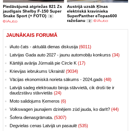
Piedāvājumā atgriežas 821 Zs
Austrijā uzsāk Ķīnas
jaudīgais Shelby F-150 Super
elektriskā kravinieka
Snake Sport (+ FOTO)
SuperPanther eTopas600
9
ražošanu
2
JAUNĀKAIS FORUMĀ
iAuto čats - aktuālā dienas diskusija
(6011)
Latvijas Gada auto 2027 - jaunu automobiļu konkurss
(34)
Kārtējā avārija Jūrmalā pie Circle K
(17)
Krievijas iebrukums Ukrainā!
(9034)
Vācijas ekonomiskā norieta sākums - 2024.gads
(48)
Latvijā sadeg elektroauto biroja stāvvietā, cik droši tie ir
daudzstāvu stāvvietās
(24)
Moto salidojums Ķemeros
(6)
Volkswagen jaunajiem dzinējiem zūd jauda, ko darīt?
(44)
Šofera dienasgrāmata.
(5307)
Degvielas cenas Latvijā un pasaulē
(535)