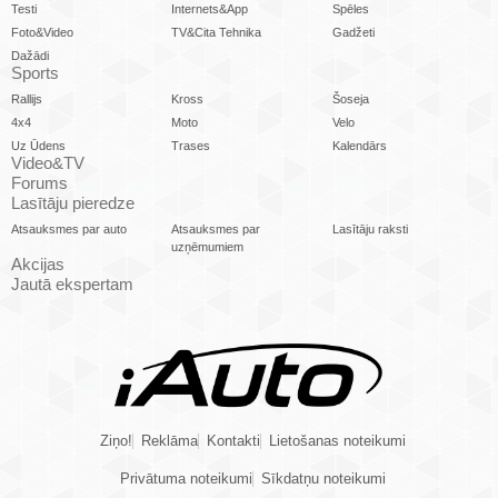
Testi
Internets&App
Spēles
Foto&Video
TV&Cita Tehnika
Gadžeti
Dažādi
Sports
Rallijs
Kross
Šoseja
4x4
Moto
Velo
Uz Ūdens
Trases
Kalendārs
Video&TV
Forums
Lasītāju pieredze
Atsauksmes par auto
Atsauksmes par
Lasītāju raksti
uzņēmumiem
Akcijas
Jautā ekspertam
Ziņo!
Reklāma
Kontakti
Lietošanas noteikumi
Privātuma noteikumi
Sīkdatņu noteikumi