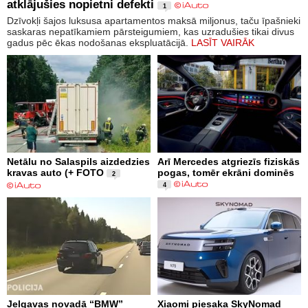
atklājušies nopietni defekti
1
Dzīvokļi šajos luksusa apartamentos maksā miljonus, taču īpašnieki
saskaras nepatīkamiem pārsteigumiem, kas uzradušies tikai divus
gadus pēc ēkas nodošanas ekspluatācijā.
LASĪT VAIRĀK
Netālu no Salaspils aizdedzies
Arī Mercedes atgriezīs fiziskās
kravas auto (+ FOTO
pogas, tomēr ekrāni dominēs
2
4
Jelgavas novadā “BMW”
Xiaomi piesaka SkyNomad