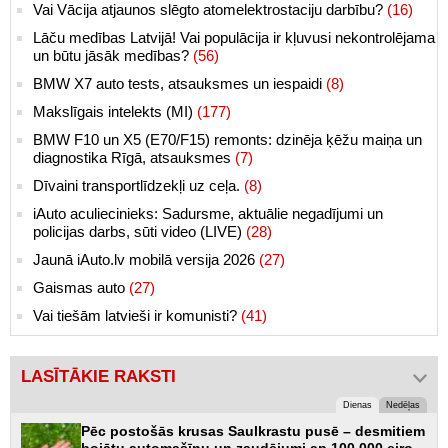
Vai Vācija atjaunos slēgto atomelektrostaciju darbību?
(16)
Lāču medības Latvijā! Vai populācija ir kļuvusi nekontrolējama
un būtu jāsāk medības?
(56)
BMW X7 auto tests, atsauksmes un iespaidi
(8)
Makslīgais intelekts (MI)
(177)
BMW F10 un X5 (E70/F15) remonts: dzinēja ķēžu maiņa un
diagnostika Rīgā, atsauksmes
(7)
Dīvaini transportlīdzekļi uz ceļa.
(8)
iAuto aculiecinieks: Sadursme, aktuālie negadījumi un
policijas darbs, sūti video (LIVE)
(28)
Jaunā iAuto.lv mobilā versija 2026
(27)
Gaismas auto
(27)
Vai tiešām latvieši ir komunisti?
(41)
LASĪTĀKIE RAKSTI
Dienas
Nedēļas
Pēc postošās krusas Saulkrastu pusē – desmitiem
bojātu automašīnu un zaudējumi ap 100 000 eiro