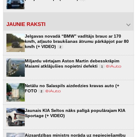
JAUNIE RAKSTI
Jelgavas novadā “BMW” vadītājs brauc ar 170
km/h, atļauto braukšanas ātrumu pārkāpjot par 80
km/h (+ VIDEO)
2
Miljardu vērtajam Aston Martin debesskrāpim
Maiami atklājušies nopietni defekti
1
Netālu no Salaspils aizdedzies kravas auto (+
FOTO
2
Jaunais KIA Seltos nāks palīgā populārajam KIA
Sportage (+ VIDEO)
Aizsardzības ministrs norāda uz nepieciešamību