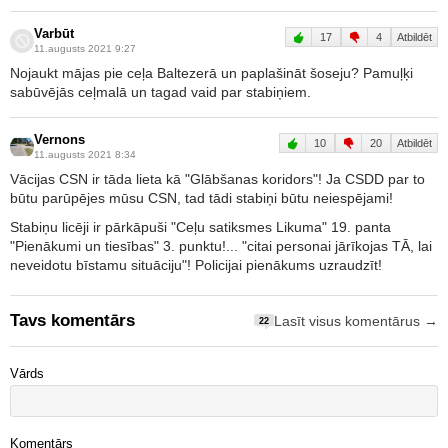
Varbūt
17
4
Atbildēt
11.augusts 2021 9:27
Nojaukt mājas pie ceļa Baltezerā un paplašināt šoseju? Pamuļķi
sabūvējās ceļmalā un tagad vaid par stabiņiem.
Vernons
10
20
Atbildēt
11.augusts 2021 8:34
Vācijas CSN ir tāda lieta kā "Glābšanas koridors"! Ja CSDD par to
būtu parūpējes mūsu CSN, tad tādi stabiņi būtu neiespējami!
Stabiņu licēji ir pārkāpuši "Ceļu satiksmes Likuma" 19. panta
"Pienākumi un tiesības" 3. punktu!... "citai personai jārīkojas TĀ, lai
neveidotu bīstamu situāciju"! Policijai pienākums uzraudzīt!
Tavs komentārs
Lasīt visus komentārus →
22
Vārds
Komentārs