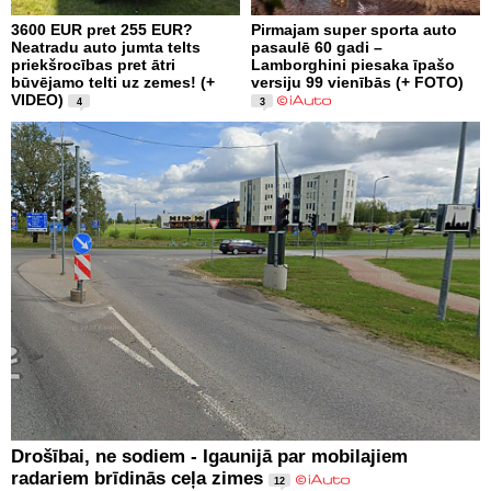
3600 EUR pret 255 EUR?
Pirmajam super sporta auto
Neatradu auto jumta telts
pasaulē 60 gadi –
priekšrocības pret ātri
Lamborghini piesaka īpašo
būvējamo telti uz zemes! (+
versiju 99 vienībās (+ FOTO)
VIDEO)
4
3
Drošībai, ne sodiem - Igaunijā par mobilajiem
radariem brīdinās ceļa zimes
12