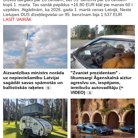
kopš 1. marta. Tas sanāk papildus +16.80 EUR klāt pie manas 60 l
uzpildes. Atgādinām, ka 2026. gada 1. martā cenas Latvijā, Neste
Lielupes DUS dīzeļdegvielai un 95. benzīnam bija 1.537 EUR.
LASĪT VAIRĀK
Aizsardzības ministrs norāda
"Zvaniet prezidentam" -
uz nepieciešamību Latvijai
likumsargi Āgenskalnā aiztur
sagādāt savas spārnotās un
agresīvu un, iespējams,
ballistiskās raķetes
iereibušu autovadītāju (+
5
VIDEO)
3