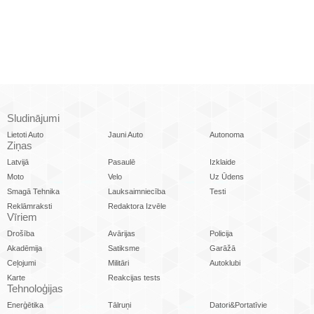
Sludinājumi
Lietoti Auto
Jauni Auto
Autonoma
Ziņas
Latvijā
Pasaulē
Izklaide
Moto
Velo
Uz Ūdens
Smagā Tehnika
Lauksaimniecība
Testi
Reklāmraksti
Redaktora Izvēle
Vīriem
Drošība
Avārijas
Policija
Akadēmija
Satiksme
Garāžā
Ceļojumi
Militāri
Autoklubi
Karte
Reakcijas tests
Tehnoloģijas
Enerģētika
Tālruņi
Datori&Portatīvie