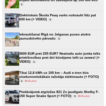
2
Elektriskais Škoda Peaq varēs nobraukt līdz pat
650 km (+ VIDEO)
8
Iebraukšanai Rīgā no Jelgavas puses atvērs
jaunuzbūvēto pārvadu
6
3600 EUR pret 255 EUR? Neatradu auto jumta telts
priekšrocības pret ātri būvējamo telti uz zemes! (+
VIDEO)
4
Tikai 12,8 kWh uz 100 km – Audi e-tron būs
visekonomiskākais ražotāja elektroauto (+ FOTO)
3
Piedāvājumā atgriežas 821 Zs jaudīgais Shelby F-
150 Super Snake Sport (+ FOTO)
9