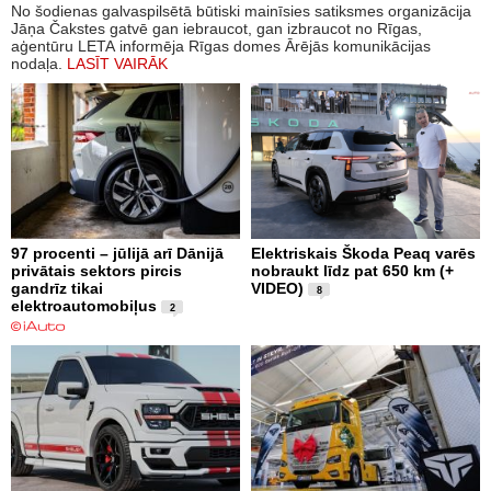
No šodienas galvaspilsētā būtiski mainīsies satiksmes organizācija
Jāņa Čakstes gatvē gan iebraucot, gan izbraucot no Rīgas,
aģentūru LETA informēja Rīgas domes Ārējās komunikācijas
nodaļa.
LASĪT VAIRĀK
97 procenti – jūlijā arī Dānijā
Elektriskais Škoda Peaq varēs
privātais sektors pircis
nobraukt līdz pat 650 km (+
gandrīz tikai
VIDEO)
8
elektroautomobiļus
2