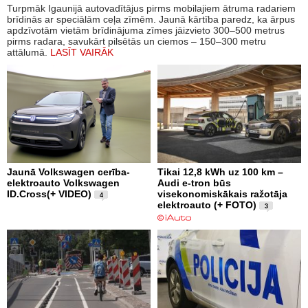
Turpmāk Igaunijā autovadītājus pirms mobilajiem ātruma radariem
brīdinās ar speciālām ceļa zīmēm. Jaunā kārtība paredz, ka ārpus
apdzīvotām vietām brīdinājuma zīmes jāizvieto 300–500 metrus
pirms radara, savukārt pilsētās un ciemos – 150–300 metru
attālumā.
LASĪT VAIRĀK
Jaunā Volkswagen cerība-
Tikai 12,8 kWh uz 100 km –
elektroauto Volkswagen
Audi e-tron būs
ID.Cross(+ VIDEO)
visekonomiskākais ražotāja
4
elektroauto (+ FOTO)
3