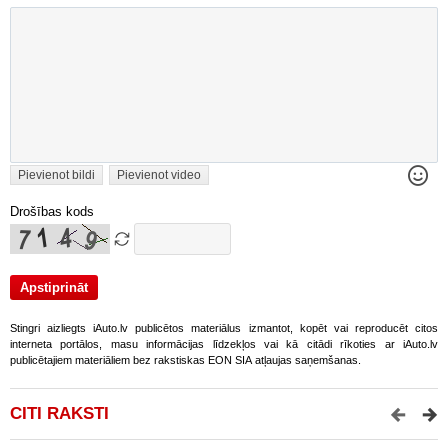
Pievienot bildi
Pievienot video
Drošības kods
Stingri aizliegts iAuto.lv publicētos materiālus izmantot, kopēt vai reproducēt citos
interneta portālos, masu informācijas līdzekļos vai kā citādi rīkoties ar iAuto.lv
publicētajiem materiāliem bez rakstiskas EON SIA atļaujas saņemšanas.
CITI RAKSTI