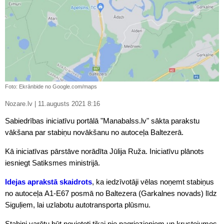
Foto: Ekrānbide no Google.com/maps
Nozare.lv | 11.augusts 2021 8:16
Sabiedrības iniciatīvu portālā "Manabalss.lv" sākta parakstu
vākšana par stabiņu novākšanu no autoceļa Baltezerā.
Kā iniciatīvas pārstāve norādīta Jūlija Ruža. Iniciatīvu plānots
iesniegt Satiksmes ministrijā.
Idejas aprakstā skaidrots
, ka iedzīvotāji vēlas noņemt stabiņus
no autoceļa A1-E67 posmā no Baltezera (Garkalnes novads) līdz
Siguļiem, lai uzlabotu autotransporta plūsmu.
Stabiņi varētu būt novietoti tikai pie pagriezieniem un krustojumos,