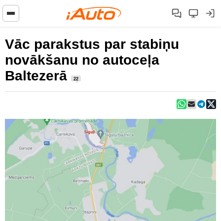
Vāc parakstus par stabiņu
novākšanu no autoceļa
Baltezerā
22