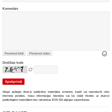
Komentārs
Pievienot bildi
Pievienot video
Drošības kods
Stingri aizliegts iAuto.lv publicētos materiālus izmantot, kopēt vai reproducēt citos
interneta portālos, masu informācijas līdzekļos vai kā citādi rīkoties ar iAuto.lv
publicētajiem materiāliem bez rakstiskas EON SIA atļaujas saņemšanas.