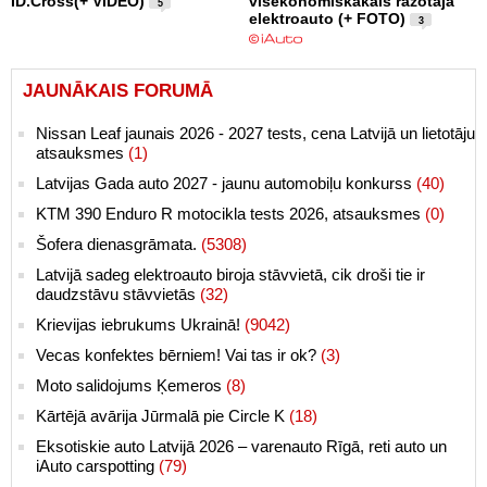
ID.Cross(+ VIDEO)
visekonomiskākais ražotāja
5
elektroauto (+ FOTO)
3
JAUNĀKAIS FORUMĀ
Nissan Leaf jaunais 2026 - 2027 tests, cena Latvijā un lietotāju
atsauksmes
(1)
Latvijas Gada auto 2027 - jaunu automobiļu konkurss
(40)
KTM 390 Enduro R motocikla tests 2026, atsauksmes
(0)
Šofera dienasgrāmata.
(5308)
Latvijā sadeg elektroauto biroja stāvvietā, cik droši tie ir
daudzstāvu stāvvietās
(32)
Krievijas iebrukums Ukrainā!
(9042)
Vecas konfektes bērniem! Vai tas ir ok?
(3)
Moto salidojums Ķemeros
(8)
Kārtējā avārija Jūrmalā pie Circle K
(18)
Eksotiskie auto Latvijā 2026 – varenauto Rīgā, reti auto un
iAuto carspotting
(79)