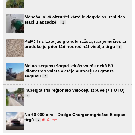
Mēneša laikā aizturēti kārtējie degvielas uzpildes
staciju apzadzēji
1
KEM: Trīs Latvijas granulu ražotāji apņēmušies ar
produkciju prioritāri nodrošināt vietējo tirgu
1
Melno segumu šogad ieklās vairāk nekā 50
kilometros valsts vietējo autoceļu ar grants
segumu
5
Pabeigta trīs reģionālo veloceļu izbūve (+ FOTO)
4
No 66 000 eiro - Dodge Charger atgriežas Eiropas
tirgū
2