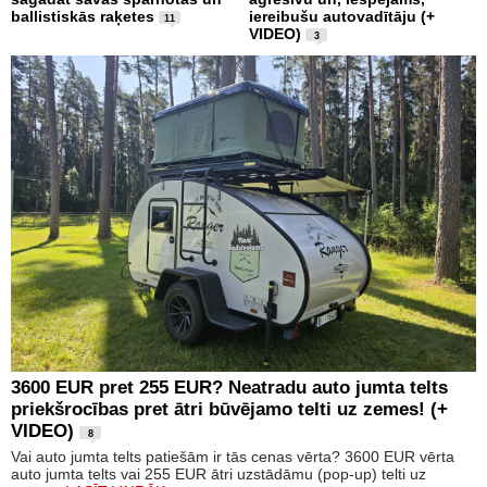
ballistiskās raķetes
iereibušu autovadītāju (+
11
VIDEO)
3
3600 EUR pret 255 EUR? Neatradu auto jumta telts
priekšrocības pret ātri būvējamo telti uz zemes! (+
VIDEO)
8
Vai auto jumta telts patiešām ir tās cenas vērta? 3600 EUR vērta
auto jumta telts vai 255 EUR ātri uzstādāmu (pop-up) telti uz