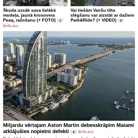
Škoda uzsāk sava lielākā
Vai tiešām Vanšu tilta
modeļa, jaunā krosovera
slēgšanu var aizstāt ar dažiem
Peaq, ražošanu (+ FOTO)
Park&Ride? (+ VIDEO)
1
6
Miljardu vērtajam Aston Martin debesskrāpim Maiami
atklājušies nopietni defekti
6