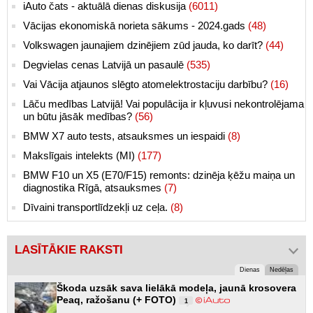
iAuto čats - aktuālā dienas diskusija
(6011)
Vācijas ekonomiskā norieta sākums - 2024.gads
(48)
Volkswagen jaunajiem dzinējiem zūd jauda, ko darīt?
(44)
Degvielas cenas Latvijā un pasaulē
(535)
Vai Vācija atjaunos slēgto atomelektrostaciju darbību?
(16)
Lāču medības Latvijā! Vai populācija ir kļuvusi nekontrolējama
un būtu jāsāk medības?
(56)
BMW X7 auto tests, atsauksmes un iespaidi
(8)
Makslīgais intelekts (MI)
(177)
BMW F10 un X5 (E70/F15) remonts: dzinēja ķēžu maiņa un
diagnostika Rīgā, atsauksmes
(7)
Dīvaini transportlīdzekļi uz ceļa.
(8)
LASĪTĀKIE RAKSTI
Dienas
Nedēļas
Škoda uzsāk sava lielākā modeļa, jaunā krosovera
Peaq, ražošanu (+ FOTO)
1