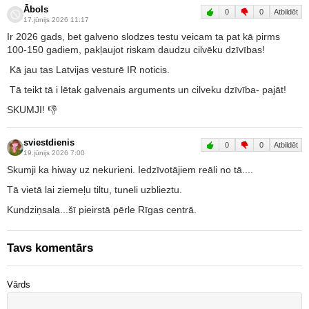
Ābols
0
0
Atbildēt
17.jūnijs 2026 11:17
Ir 2026 gads, bet galveno slodzes testu veicam ta pat kā pirms
100-150 gadiem, pakļaujot riskam daudzu cilvēku dzīvības!
Kā jau tas Latvijas vesturē IR noticis.
Tā teikt tā i lētak galvenais arguments un cilveku dzīvība- pajāt!
SKUMJI! 👎
sviestdienis
0
0
Atbildēt
19.jūnijs 2026 7:00
Skumji ka hiway uz nekurieni. Iedzīvotājiem reāli no tā....
Tā vietā lai ziemeļu tiltu, tuneli uzblieztu.
Kundziņsala...šī pieirstā pērle Rīgas centrā.
Tavs komentārs
Vārds