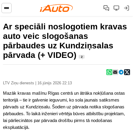
Ar speciāli noslogotiem kravas
auto veic slogošanas
pārbaudes uz Kundziņsalas
pārvada (+ VIDEO)
2
LTV Ziņu dienests | 16.jūnijs 2026 22:13
Mazāk kravas mašīnu Rīgas centrā un ātrāka nokļūšana ostas
teritorijā – tie ir galvenie ieguvumi, ko sola jaunais satiksmes
pārvads uz Kundziņsalu. Šodien uz pārvada notika slogošanas
pārbaudes. To laikā inženieri vērtēja būves atbilstību projektam,
lai pārliecinātos par pārvada drošību pirms tā nodošanas
ekspluatācijā.