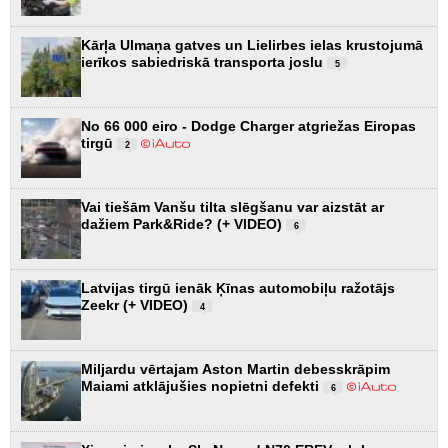
Kārļa Ulmaņa gatves un Lielirbes ielas krustojumā
ierīkos sabiedriskā transporta joslu
5
No 66 000 eiro - Dodge Charger atgriežas Eiropas
tirgū
2
Vai tiešām Vanšu tilta slēgšanu var aizstāt ar
dažiem Park&Ride? (+ VIDEO)
6
Latvijas tirgū ienāk Ķīnas automobiļu ražotājs
Zeekr (+ VIDEO)
4
Miljardu vērtajam Aston Martin debesskrāpim
Maiami atklājušies nopietni defekti
6