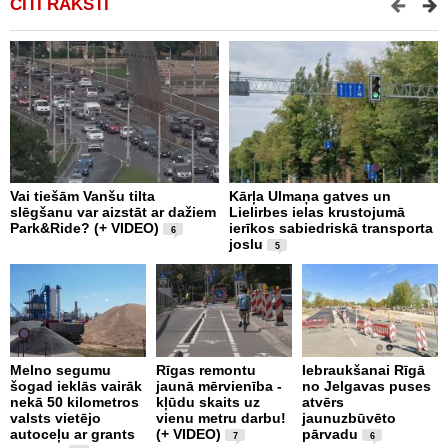
CITI RAKSTI
Vai tiešām Vanšu tilta
Kārļa Ulmaņa gatves un
A
slēgšanu var aizstāt ar dažiem
Lielirbes ielas krustojumā
p
Park&Ride? (+ VIDEO)
ierīkos sabiedriskā transporta
t
6
joslu
n
5
B
Melno segumu
Rīgas remontu
Iebraukšanai Rīgā
šogad ieklās vairāk
jaunā mērvienība -
no Jelgavas puses
J
nekā 50 kilometros
kļūdu skaits uz
atvērs
S
valsts vietējo
vienu metru darbu!
jaunuzbūvēto
L
autoceļu ar grants
(+ VIDEO)
pārvadu
U
7
6