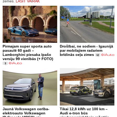
zemes.
LASĪT VAIRĀK
Pirmajam super sporta auto
Drošībai, ne sodiem - Igaunijā
pasaulē 60 gadi –
par mobilajiem radariem
Lamborghini piesaka īpašo
brīdinās ceļa zimes
12
versiju 99 vienībās (+ FOTO)
3
Jaunā Volkswagen cerība-
Tikai 12,8 kWh uz 100 km –
elektroauto Volkswagen
Audi e-tron būs