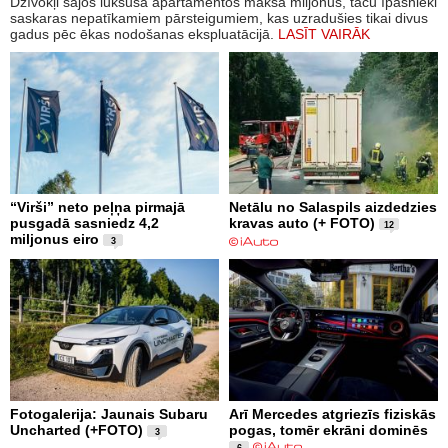
Dzīvokļi šajos luksusa apartamentos maksā miljonus, taču īpašnieki
saskaras nepatīkamiem pārsteigumiem, kas uzradušies tikai divus
gadus pēc ēkas nodošanas ekspluatācijā.
LASĪT VAIRĀK
“Virši” neto peļņa pirmajā
Netālu no Salaspils aizdedzies
pusgadā sasniedz 4,2
kravas auto (+ FOTO)
12
miljonus eiro
3
Fotogalerija: Jaunais Subaru
Arī Mercedes atgriezīs fiziskās
Uncharted (+FOTO)
pogas, tomēr ekrāni dominēs
3