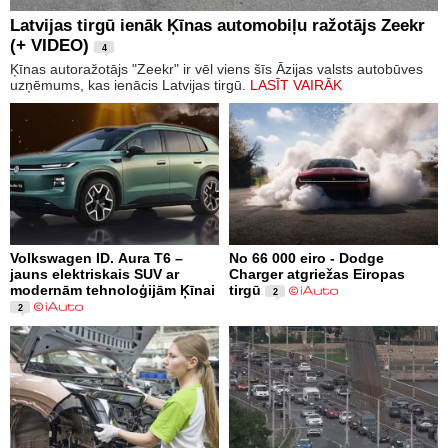
Latvijas tirgū ienāk Ķīnas automobiļu ražotājs Zeekr
(+ VIDEO)
4
Ķīnas autoražotājs "Zeekr" ir vēl viens šīs Āzijas valsts autobūves
uzņēmums, kas ienācis Latvijas tirgū.
LASĪT VAIRĀK
Volkswagen ID. Aura T6 –
No 66 000 eiro - Dodge
jauns elektriskais SUV ar
Charger atgriežas Eiropas
modernām tehnoloģijām Ķīnai
tirgū
2
2