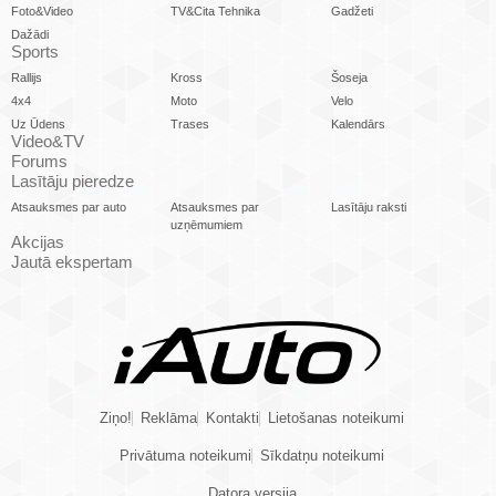
Foto&Video
TV&Cita Tehnika
Gadžeti
Dažādi
Sports
Rallijs
Kross
Šoseja
4x4
Moto
Velo
Uz Ūdens
Trases
Kalendārs
Video&TV
Forums
Lasītāju pieredze
Atsauksmes par auto
Atsauksmes par
Lasītāju raksti
uzņēmumiem
Akcijas
Jautā ekspertam
Ziņo!
Reklāma
Kontakti
Lietošanas noteikumi
Privātuma noteikumi
Sīkdatņu noteikumi
Datora versija