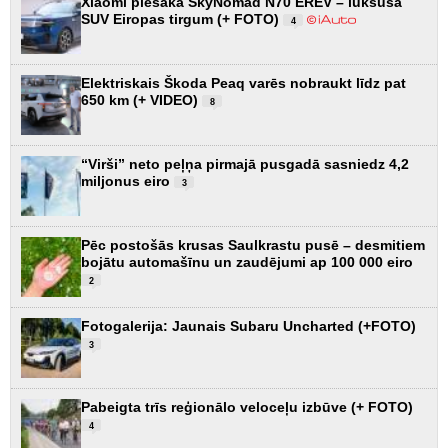
Xiaomi piesaka SkyNomad N70 EREV – luksusa
SUV Eiropas tirgum (+ FOTO)
4
Elektriskais Škoda Peaq varēs nobraukt līdz pat
650 km (+ VIDEO)
8
“Virši” neto peļņa pirmajā pusgadā sasniedz 4,2
miljonus eiro
3
Pēc postošās krusas Saulkrastu pusē – desmitiem
bojātu automašīnu un zaudējumi ap 100 000 eiro
2
Fotogalerija: Jaunais Subaru Uncharted (+FOTO)
3
Pabeigta trīs reģionālo veloceļu izbūve (+ FOTO)
4