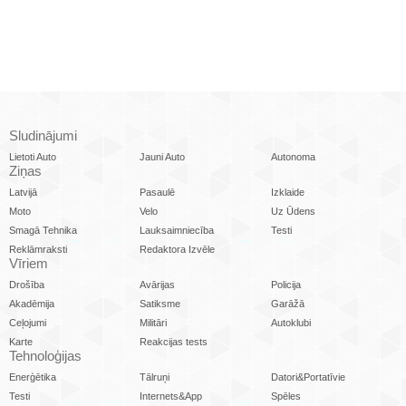
Sludinājumi
Lietoti Auto
Jauni Auto
Autonoma
Ziņas
Latvijā
Pasaulē
Izklaide
Moto
Velo
Uz Ūdens
Smagā Tehnika
Lauksaimniecība
Testi
Reklāmraksti
Redaktora Izvēle
Vīriem
Drošība
Avārijas
Policija
Akadēmija
Satiksme
Garāžā
Ceļojumi
Militāri
Autoklubi
Karte
Reakcijas tests
Tehnoloģijas
Enerģētika
Tālruņi
Datori&Portatīvie
Testi
Internets&App
Spēles