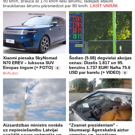
90 km/h, brauca ar 170 km/h lielu ātrumu, tādējādi atļauto
braukšanas ātrumu pārsniedzot par 80 km/h.
LASĪT VAIRĀK
Xiaomi piesaka SkyNomad
Šodien (5.08) degvielai akcijas
N70 EREV – luksusa SUV
cenas: Dīzelis 1.817 un 95.
Eiropas tirgum (+ FOTO)
benzīns 1.737 EUR! Nafta 75.6
4
USD par barelu (+ VIDEO)
9
Aizsardzības ministrs norāda
"Zvaniet prezidentam" -
uz nepieciešamību Latvijai
likumsargi Āgenskalnā aiztur
sagādāt savas spārnotās un
agresīvu un, iespējams,