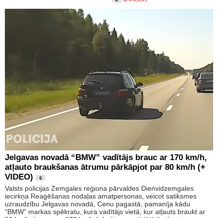
6
Jelgavas novadā “BMW” vadītājs brauc ar 170 km/h,
atļauto braukšanas ātrumu pārkāpjot par 80 km/h (+
VIDEO)
6
Valsts policijas Zemgales reģiona pārvaldes Dienvidzemgales
iecirkņa Reaģēšanas nodaļas amatpersonas, veicot satiksmes
uzraudzību Jelgavas novadā, Cenu pagastā, pamanīja kādu
“BMW” markas spēkratu, kura vadītājs vietā, kur atļauts braukt ar