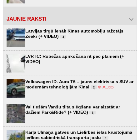
JAUNIE RAKSTI
Latvijas tirgū ienāk Ķīnas automobiļu ražotājs
Zeekr (+ VIDEO)
4
LVRTC: Robežas aprīkošana rit pēc plāniem (+
VIDEO)
Volkswagen ID. Aura T6 – jauns elektriskais SUV ar
modernām tehnoloģijām Ķīnai
2
Vai tiešām Vanšu tilta slēgšanu var aizstāt ar
dažiem Park&Ride? (+ VIDEO)
6
Kārļa Ulmaņa gatves un Lielirbes ielas krustojumā
ierīkos sabiedriskā transporta joslu
5