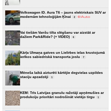
Volkswagen ID. Aura T6 – jauns elektriskais SUV ar
modernām tehnoloģijām Ķīnai
2
Vai tiešām Vanšu tilta slēgšanu var aizstāt ar
dažiem Park&Ride? (+ VIDEO)
6
Kārļa Ulmaņa gatves un Lielirbes ielas krustojumā
ierīkos sabiedriskā transporta joslu
7
Mēneša laikā aizturēti kārtējie degvielas uzpildes
staciju apzadzēji
1
KEM: Trīs Latvijas granulu ražotāji apņēmušies ar
produkciju prioritāri nodrošināt vietējo tirgu
1