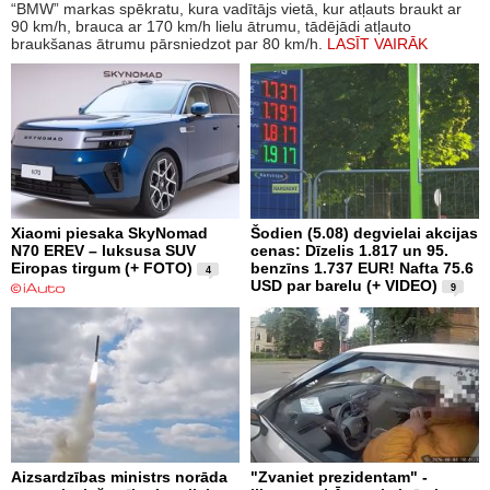
“BMW” markas spēkratu, kura vadītājs vietā, kur atļauts braukt ar
90 km/h, brauca ar 170 km/h lielu ātrumu, tādējādi atļauto
braukšanas ātrumu pārsniedzot par 80 km/h.
LASĪT VAIRĀK
Xiaomi piesaka SkyNomad
Šodien (5.08) degvielai akcijas
N70 EREV – luksusa SUV
cenas: Dīzelis 1.817 un 95.
Eiropas tirgum (+ FOTO)
benzīns 1.737 EUR! Nafta 75.6
4
USD par barelu (+ VIDEO)
9
Aizsardzības ministrs norāda
"Zvaniet prezidentam" -