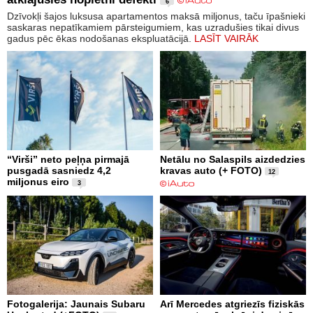
6
Dzīvokļi šajos luksusa apartamentos maksā miljonus, taču īpašnieki
saskaras nepatīkamiem pārsteigumiem, kas uzradušies tikai divus
gadus pēc ēkas nodošanas ekspluatācijā.
LASĪT VAIRĀK
“Virši” neto peļņa pirmajā
Netālu no Salaspils aizdedzies
pusgadā sasniedz 4,2
kravas auto (+ FOTO)
12
miljonus eiro
3
Fotogalerija: Jaunais Subaru
Arī Mercedes atgriezīs fiziskās