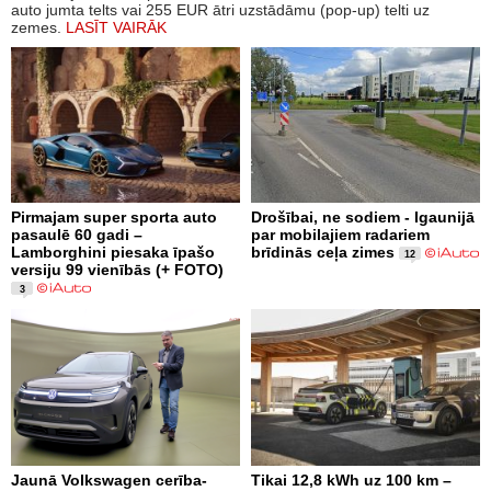
auto jumta telts vai 255 EUR ātri uzstādāmu (pop-up) telti uz
zemes.
LASĪT VAIRĀK
Pirmajam super sporta auto
Drošībai, ne sodiem - Igaunijā
pasaulē 60 gadi –
par mobilajiem radariem
Lamborghini piesaka īpašo
brīdinās ceļa zimes
12
versiju 99 vienībās (+ FOTO)
3
Jaunā Volkswagen cerība-
Tikai 12,8 kWh uz 100 km –