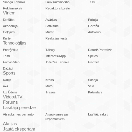
Smagā Tehnika
Lauksaimniecība
Testi
Reklāmraksti
Redaktora Izvēle
Vīriem
Drošība
Avārijas
Policija
Akadēmija
Satiksme
Garāžā
Ceļojumi
Militāri
Autoklubi
Karte
Reakcijas tests
Tehnoloģijas
Enerģētika
Tālruņi
Datori&Portatīvie
Testi
Internets&App
Spēles
Foto&Video
TV&Cita Tehnika
Gadžeti
Dažādi
Sports
Rallijs
Kross
Šoseja
4x4
Moto
Velo
Uz Ūdens
Trases
Kalendārs
Video&TV
Forums
Lasītāju pieredze
Atsauksmes par auto
Atsauksmes par
Lasītāju raksti
uzņēmumiem
Akcijas
Jautā ekspertam