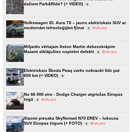
dažiem Park&Ride? (+ VIDEO)
6
Volkswagen ID. Aura T6 – jauns elektriskais SUV ar
modernām tehnoloģijām Ķīnai
2
Miljardu vērtajam Aston Martin debesskrāpim
Maiami atklājušies nopietni defekti
6
Elektriskais Škoda Peaq varēs nobraukt līdz pat
650 km (+ VIDEO)
8
No 66 000 eiro - Dodge Charger atgriežas Eiropas
tirgū
2
Xiaomi piesaka SkyNomad N70 EREV – luksusa
SUV Eiropas tirgum (+ FOTO)
4