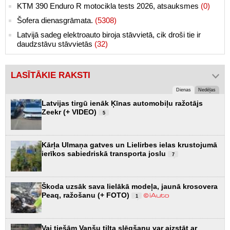
KTM 390 Enduro R motocikla tests 2026, atsauksmes
(0)
Šofera dienasgrāmata.
(5308)
Latvijā sadeg elektroauto biroja stāvvietā, cik droši tie ir
daudzstāvu stāvvietās
(32)
LASĪTĀKIE RAKSTI
Dienas
Nedēļas
Latvijas tirgū ienāk Ķīnas automobiļu ražotājs
Zeekr (+ VIDEO)
5
Kārļa Ulmaņa gatves un Lielirbes ielas krustojumā
ierīkos sabiedriskā transporta joslu
7
Škoda uzsāk sava lielākā modeļa, jaunā krosovera
Peaq, ražošanu (+ FOTO)
1
Vai tiešām Vanšu tilta slēgšanu var aizstāt ar