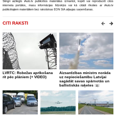
Stingri aizliegts iAuto.lv publicētos materiālus izmantot, kopēt vai reproducēt citos
interneta portālos, masu informācijas līdzekļos vai kā citādi rīkoties ar iAuto.lv
publicētajiem materiāliem bez rakstiskas EON SIA atļaujas saņemšanas.
CITI RAKSTI
LVRTC: Robežas aprīkošana
Aizsardzības ministrs norāda
N
rit pēc plāniem (+ VIDEO)
uz nepieciešamību Latvijai
U
sagādāt savas spārnotās un
m
ballistiskās raķetes
11
L