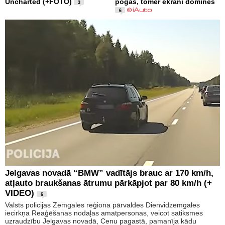
Uncharted (+FOTO)
pogas, tomēr ekrāni dominēs
3
6
Jelgavas novadā “BMW” vadītājs brauc ar 170 km/h,
atļauto braukšanas ātrumu pārkāpjot par 80 km/h (+
VIDEO)
6
Valsts policijas Zemgales reģiona pārvaldes Dienvidzemgales
iecirkņa Reaģēšanas nodaļas amatpersonas, veicot satiksmes
uzraudzību Jelgavas novadā, Cenu pagastā, pamanīja kādu