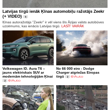
Latvijas tirgū ienāk Ķīnas automobiļu ražotājs Zeekr
(+ VIDEO)
5
Ķīnas autoražotājs "Zeekr" ir vēl viens šīs Āzijas valsts autobūves
uzņēmums, kas ienācis Latvijas tirgū.
LASĪT VAIRĀK
Volkswagen ID. Aura T6 –
No 66 000 eiro - Dodge
jauns elektriskais SUV ar
Charger atgriežas Eiropas
modernām tehnoloģijām Ķīnai
tirgū
2
2