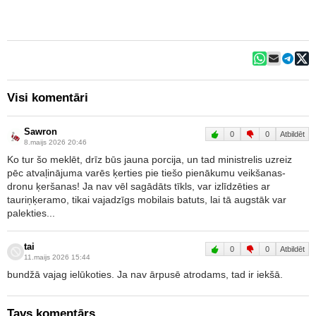
Visi komentāri
Sawron
0
0
Atbildēt
8.maijs 2026 20:46
Ko tur šo meklēt, drīz būs jauna porcija, un tad ministrelis uzreiz
pēc atvaļinājuma varēs ķerties pie tiešo pienākumu veikšanas-
dronu ķeršanas! Ja nav vēl sagādāts tīkls, var izlīdzēties ar
tauriņķeramo, tikai vajadzīgs mobilais batuts, lai tā augstāk var
palekties...
tai
0
0
Atbildēt
11.maijs 2026 15:44
bundžā vajag ielūkoties. Ja nav ārpusē atrodams, tad ir iekšā.
Tavs komentārs