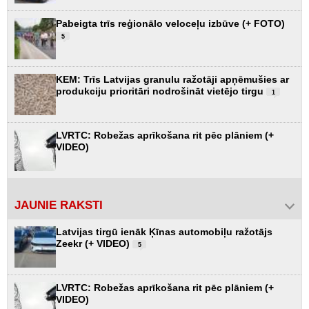
Pabeigta trīs reģionālo veloceļu izbūve (+ FOTO)
5
KEM: Trīs Latvijas granulu ražotāji apņēmušies ar
produkciju prioritāri nodrošināt vietējo tirgu
1
LVRTC: Robežas aprīkošana rit pēc plāniem (+
VIDEO)
JAUNIE RAKSTI
Latvijas tirgū ienāk Ķīnas automobiļu ražotājs
Zeekr (+ VIDEO)
5
LVRTC: Robežas aprīkošana rit pēc plāniem (+
VIDEO)