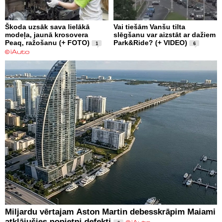
Škoda uzsāk sava lielākā
Vai tiešām Vanšu tilta
modeļa, jaunā krosovera
slēgšanu var aizstāt ar dažiem
Peaq, ražošanu (+ FOTO)
Park&Ride? (+ VIDEO)
1
6
Miljardu vērtajam Aston Martin debesskrāpim Maiami
atklājušies nopietni defekti