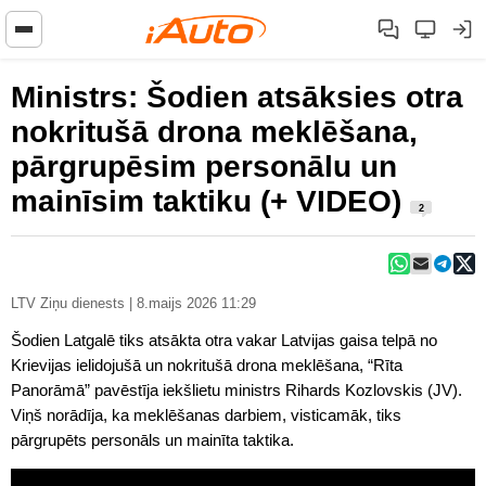
Ministrs: Šodien atsāksies otra
nokritušā drona meklēšana,
pārgrupēsim personālu un
mainīsim taktiku (+ VIDEO)
2
LTV Ziņu dienests | 8.maijs 2026 11:29
Šodien Latgalē tiks atsākta otra vakar Latvijas gaisa telpā no
Krievijas ielidojušā un nokritušā drona meklēšana, “Rīta
Panorāmā” pavēstīja iekšlietu ministrs Rihards Kozlovskis (JV).
Viņš norādīja, ka meklēšanas darbiem, visticamāk, tiks
pārgrupēts personāls un mainīta taktika.