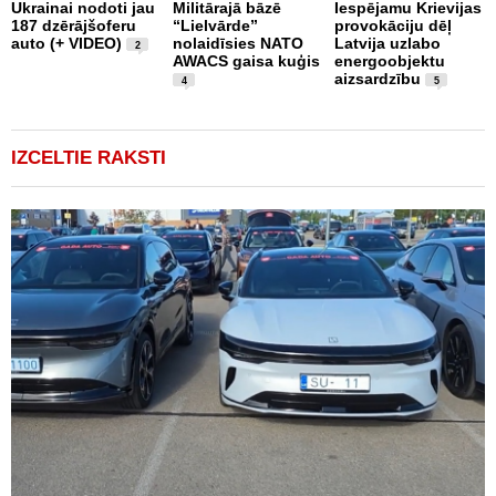
Ukrainai nodoti jau
Militārajā bāzē
Iespējamu Krievijas
N
187 dzērājšoferu
“Lielvārde”
provokāciju dēļ
a
auto (+ VIDEO)
nolaidīsies NATO
Latvija uzlabo
p
2
AWACS gaisa kuģis
energoobjektu
k
aizsardzību
b
4
5
"
IZCELTIE RAKSTI