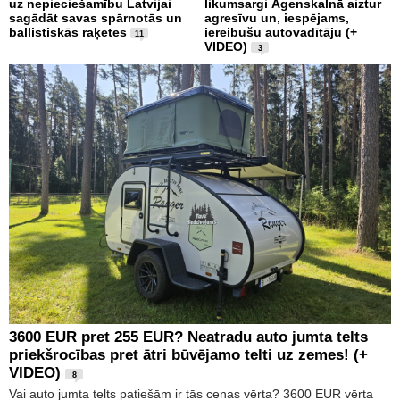
uz nepieciešamību Latvijai
likumsargi Āgenskalnā aiztur
sagādāt savas spārnotās un
agresīvu un, iespējams,
ballistiskās raķetes
iereibušu autovadītāju (+
11
VIDEO)
3
3600 EUR pret 255 EUR? Neatradu auto jumta telts
priekšrocības pret ātri būvējamo telti uz zemes! (+
VIDEO)
8
Vai auto jumta telts patiešām ir tās cenas vērta? 3600 EUR vērta