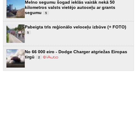
Melno segumu šogad ieklās vairāk nekā 50
kilometros valsts vietējo autoceļu ar grants
segumu
5
Pabeigta trīs reģionālo veloceļu izbūve (+ FOTO)
5
No 66 000 eiro - Dodge Charger atgriežas Eiropas
tirgū
2