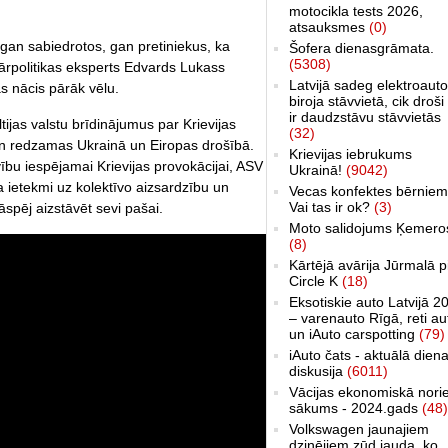
motocikla tests 2026,
atsauksmes
(0)
 gan sabiedrotos, gan pretiniekus, ka
Šofera dienasgrāmata.
(5308)
 ārpolitikas eksperts Edvards Lukass
Latvijā sadeg elektroauto
s nācis pārāk vēlu.
biroja stāvvietā, cik droši 
ir daudzstāvu stāvvietās
tijas valstu brīdinājumus par Krievijas
(32)
en redzamas Ukrainā un Eiropas drošībā.
Krievijas iebrukums
vību iespējamai Krievijas provokācijai, ASV
Ukrainā!
(9042)
ietekmi uz kolektīvo aizsardzību un
Vecas konfektes bērniem
Vai tas ir ok?
(3)
āspēj aizstāvēt sevi pašai.
Moto salidojums Ķemero
(8)
Kārtējā avārija Jūrmalā p
Circle K
(18)
Eksotiskie auto Latvijā 2
– varenauto Rīgā, reti au
un iAuto carspotting
(79)
iAuto čats - aktuālā dien
diskusija
(6011)
Vācijas ekonomiskā nori
sākums - 2024.gads
(48)
Volkswagen jaunajiem
dzinējiem zūd jauda, ko