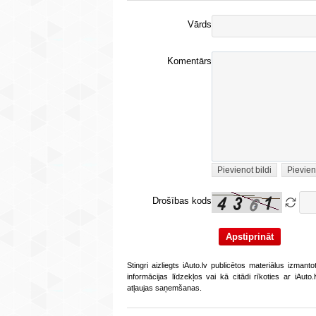
Vārds
Komentārs
Pievienot bildi
Pievien
Drošības kods
Stingri aizliegts iAuto.lv publicētos materiālus izmant
informācijas līdzekļos vai kā citādi rīkoties ar iAut
atļaujas saņemšanas.