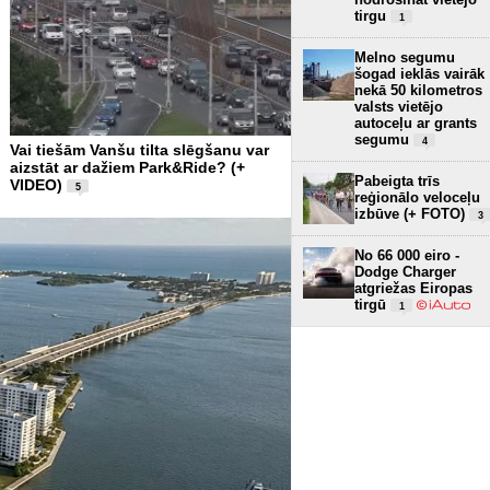
tirgu
1
Melno segumu
šogad ieklās vairāk
nekā 50 kilometros
valsts vietējo
autoceļu ar grants
segumu
4
Vai tiešām Vanšu tilta slēgšanu var
aizstāt ar dažiem Park&Ride? (+
Pabeigta trīs
VIDEO)
5
reģionālo veloceļu
izbūve (+ FOTO)
3
No 66 000 eiro -
Dodge Charger
atgriežas Eiropas
tirgū
1