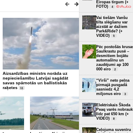
Eiropas tirgum (+
FOTO)
4
Vai tiešām Vanšu
tilta slēgšanu var
aizstāt ar dažiem
Park&Ride? (+
VIDEO)
5
Pēc postošās krusa
Saulkrastu pusē –
desmitiem bojātu
automašīnu un
zaudējumi ap 100
000 eiro
2
Aizsardzības ministrs norāda uz
NATO apņemas sniegt Ukra
nepieciešamību Latvijai sagādāt
militāro palīdzību 140 milj
“Virši” neto peļņa
savas spārnotās un ballistiskās
apmērā
2
pirmajā pusgadā
raķetes
11
sasniedz 4,2
miljonus eiro
3
Elektriskais Škoda
Peaq varēs nobrauk
līdz pat 650 km (+
VIDEO)
8
NATO sabiedrotie
Ceļojuma suvenīru