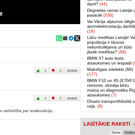
darīt?
(44)
Degvielas cenas Latvijā 
pasaulē
(535)
Vai Vācija atjaunos slēgt
atomelektrostaciju darbī
(16)
Lāču medības Latvijā! Va
populācija ir kļuvusi
nekontrolējama un būtu
jāsāk medības?
(56)
BMW X7 auto tests,
atsauksmes un iespaidi
(
Makslīgais intelekts (MI)
0
0
Atbildēt
(177)
BMW F10 un X5 (E70/F1
remonts: dzinēja ķēžu
maiņa un diagnostika Rī
atsauksmes
(7)
0
0
Atbildēt
Dīvaini transportlīdzekļi 
ceļa.
(8)
v varbūtība par evakuvāciju...
LASĪTĀKIE RAKSTI
Dienas
Nedēļas