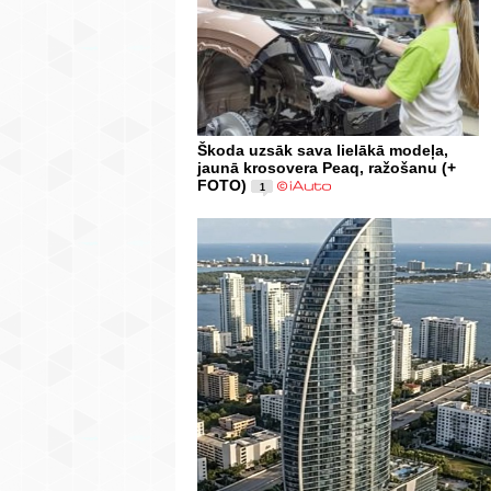
Škoda uzsāk sava lielākā modeļa,
jaunā krosovera Peaq, ražošanu (+
FOTO)
1