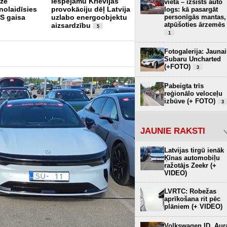
āzē
Iespējamu Krievijas
alianses aizsardzībai
vietā – izsists auto
nolaidīsies
provokāciju dēļ Latvija
pret droniem tērēs 40
logs: kā pasargāt
personīgās mantas,
 gaisa
uzlabo energoobjektu
miljardus dolāru
2
atpūšoties ārzemēs
aizsardzību
5
1
Fotogalerija: Jaunai
Subaru Uncharted
(+FOTO)
3
Pabeigta trīs
reģionālo veloceļu
izbūve (+ FOTO)
3
JAUNIE RAKSTI
Latvijas tirgū ienāk
Ķīnas automobiļu
ražotājs Zeekr (+
VIDEO)
LVRTC: Robežas
aprīkošana rit pēc
plāniem (+ VIDEO)
Volkswagen ID. Aur