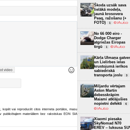
Škoda uzsāk sava
lielākā modeļa,
jaunā krosovera
Peaq, ražošanu (+
FOTO)
1
No 66 000 eiro -
Dodge Charger
atgriežas Eiropas
tirgū
1
Kārļa Ulmaņa gatve
un Lielirbes ielas
krustojumā ierīkos
ot video
sabiedriskā
transporta joslu
3
Miljardu vērtajam
Aston Martin
debesskrāpim
Maiami atklājušies
nopietni defekti
6
ot, kopēt vai reproducēt citos interneta portālos, masu
o.lv publicētajiem materiāliem bez rakstiskas EON SIA
Xiaomi piesaka
SkyNomad N70
EREV – luksusa SU