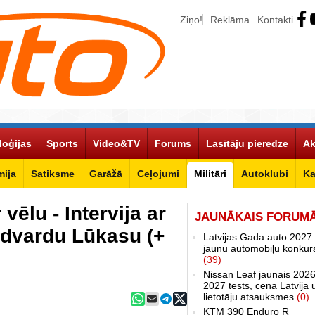
Ziņo!
Reklāma
Kontakti
loģijas
Sports
Video&TV
Forums
Lasītāju pieredze
Ak
ija
Satiksme
Garāžā
Ceļojumi
Militāri
Autoklubi
Ka
 vēlu - Intervija ar
JAUNĀKAIS FORUM
Edvardu Lūkasu (+
Latvijas Gada auto 2027 
jaunu automobiļu konkur
(39)
Nissan Leaf jaunais 2026
2027 tests, cena Latvijā 
lietotāju atsauksmes
(0)
KTM 390 Enduro R