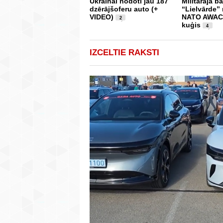
Ukrainai nodoti jau 187
Militārajā b
dzērājšoferu auto (+
“Lielvārde” 
VIDEO)
NATO AWACS
2
kuģis
4
IZCELTIE RAKSTI