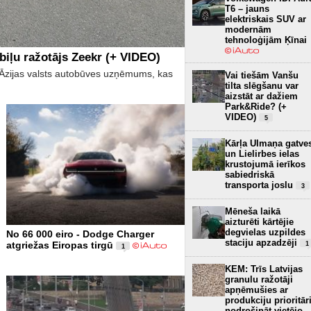
T6 – jauns
elektriskais SUV ar
modernām
tehnoloģijām Ķīnai
biļu ražotājs Zeekr (+ VIDEO)
īs Āzijas valsts autobūves uzņēmums, kas
Vai tiešām Vanšu
tilta slēgšanu var
aizstāt ar dažiem
Park&Ride? (+
VIDEO)
5
Kārļa Ulmaņa gatve
un Lielirbes ielas
krustojumā ierīkos
sabiedriskā
transporta joslu
3
Mēneša laikā
aizturēti kārtējie
degvielas uzpildes
No 66 000 eiro - Dodge Charger
staciju apzadzēji
atgriežas Eiropas tirgū
1
1
KEM: Trīs Latvijas
granulu ražotāji
apņēmušies ar
produkciju prioritār
nodrošināt vietējo