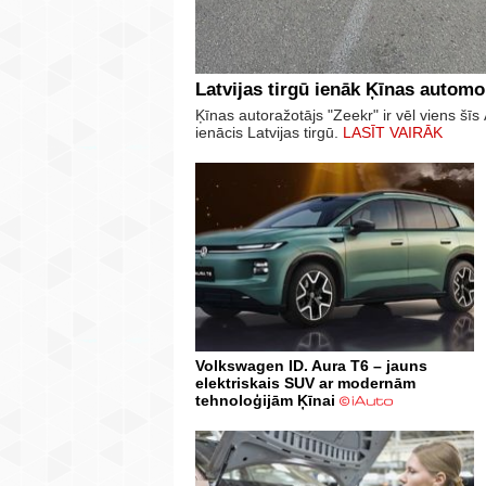
Latvijas tirgū ienāk Ķīnas automo
Ķīnas autoražotājs "Zeekr" ir vēl viens š
ienācis Latvijas tirgū.
LASĪT VAIRĀK
Volkswagen ID. Aura T6 – jauns
elektriskais SUV ar modernām
tehnoloģijām Ķīnai