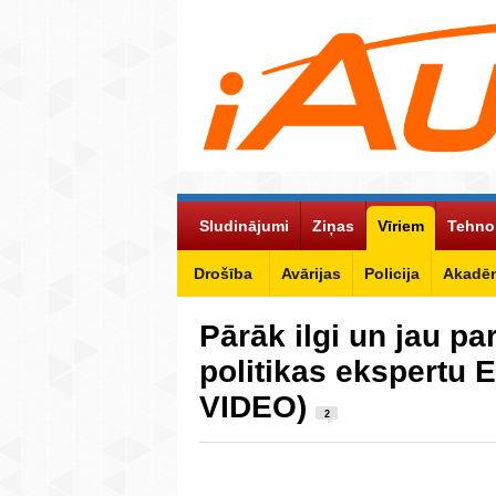
Sludinājumi
Ziņas
Vīriem
Tehno
Drošība
Avārijas
Policija
Akadēm
Pārāk ilgi un jau par
politikas ekspertu 
VIDEO)
2