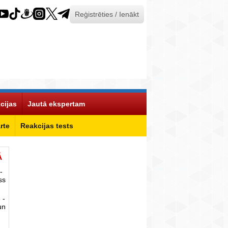
Reģistrēties / Ienākt
cijas
Jautā ekspertam
rte
Reakcijas tests
Ā
-
ss
 -
un