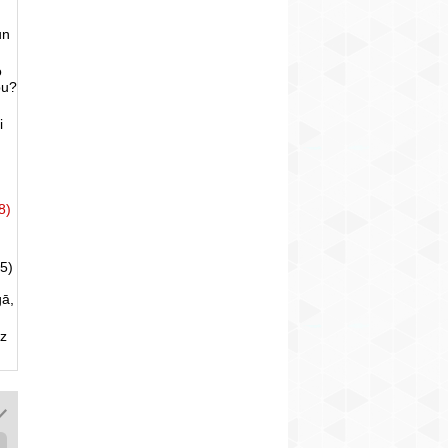
un
o
bu?
i
8)
5)
gā,
uz