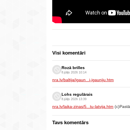
Visi komentāri
Rozā brilles
8.jūlijs 2026 10:14
nra.lv/baltija/igaun...i-igauniju.htm
Lohs regulārais
8.jūlijs 2026 13:39
nra.lv/laika-zinas/5...tu-latvija.htm
(c)Pastā
Tavs komentārs