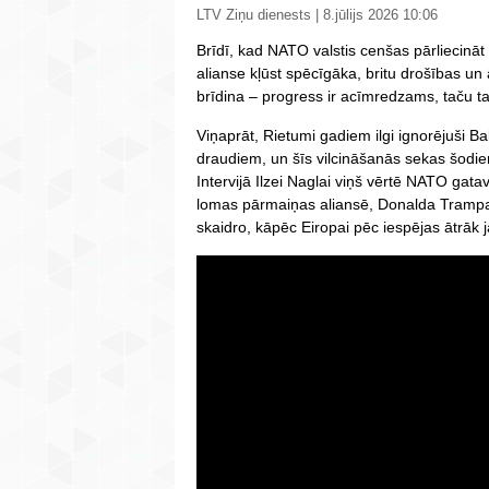
LTV Ziņu dienests | 8.jūlijs 2026 10:06
Brīdī, kad NATO valstis cenšas pārliecināt
alianse kļūst spēcīgāka, britu drošības un
brīdina – progress ir acīmredzams, taču ta
Viņaprāt, Rietumi gadiem ilgi ignorējuši Bal
draudiem, un šīs vilcināšanās sekas šodi
Intervijā Ilzei Naglai viņš vērtē NATO gata
lomas pārmaiņas aliansē, Donalda Trampa 
skaidro, kāpēc Eiropai pēc iespējas ātrāk j