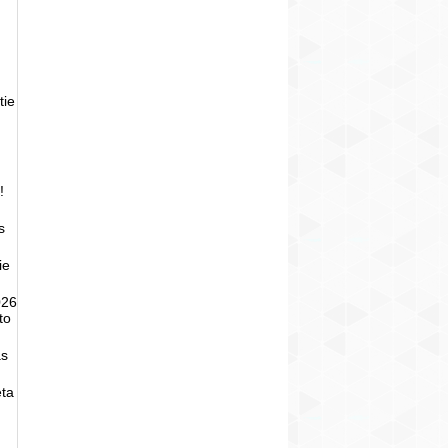
tie
!
s
ie
026
to
as
eta