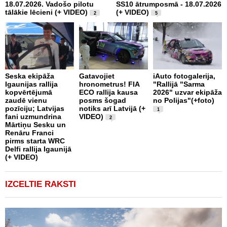
18.07.2026. Vadošo pilotu
SS10 ātrumposmā - 18.07.2026
(
tālākie lēcieni (+ VIDEO)
(+ VIDEO)
2
5
P
Seska ekipāža
Gatavojiet
iAuto fotogalerija,
m
Igaunijas rallija
hronometrus! FIA
"Rallijā "Sarma
v
kopvērtējumā
ECO rallija kausa
2026" uzvar ekipāža
C
zaudē vienu
posms šogad
no Polijas"(+foto)
r
pozīciju; Latvijas
notiks arī Latvijā (+
1
fani uzmundrina
VIDEO)
2
Mārtiņu Sesku un
Renāru Franci
pirms starta WRC
Delfi rallija Igaunijā
(+ VIDEO)
IZCELTIE RAKSTI