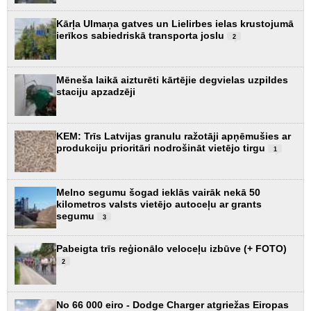
Kārļa Ulmaņa gatves un Lielirbes ielas krustojumā
ierīkos sabiedriskā transporta joslu
2
Mēneša laikā aizturēti kārtējie degvielas uzpildes
staciju apzadzēji
KEM: Trīs Latvijas granulu ražotāji apņēmušies ar
produkciju prioritāri nodrošināt vietējo tirgu
1
Melno segumu šogad ieklās vairāk nekā 50
kilometros valsts vietējo autoceļu ar grants
segumu
3
Pabeigta trīs reģionālo veloceļu izbūve (+ FOTO)
2
No 66 000 eiro - Dodge Charger atgriežas Eiropas