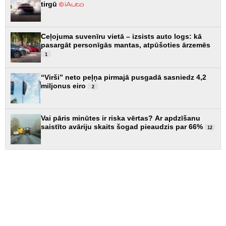
tirgū
Ceļojuma suvenīru vietā – izsists auto logs: kā
pasargāt personīgās mantas, atpūšoties ārzemēs
1
“Virši” neto peļņa pirmajā pusgadā sasniedz 4,2
miljonus eiro
2
Vai pāris minūtes ir riska vērtas? Ar apdzīšanu
saistīto avāriju skaits šogad pieaudzis par 66%
12