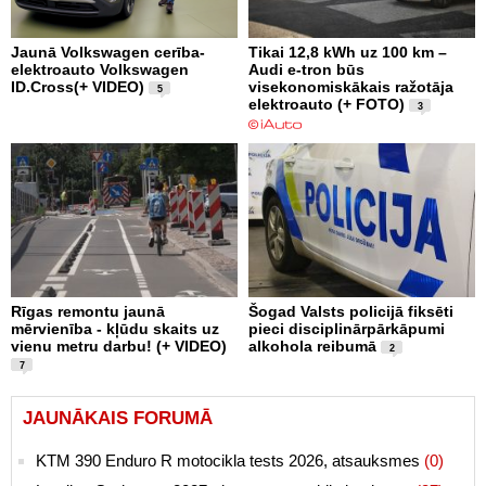
Jaunā Volkswagen cerība-
Tikai 12,8 kWh uz 100 km –
elektroauto Volkswagen
Audi e-tron būs
ID.Cross(+ VIDEO)
visekonomiskākais ražotāja
5
elektroauto (+ FOTO)
3
Rīgas remontu jaunā
Šogad Valsts policijā fiksēti
mērvienība - kļūdu skaits uz
pieci disciplinārpārkāpumi
vienu metru darbu! (+ VIDEO)
alkohola reibumā
2
7
JAUNĀKAIS FORUMĀ
KTM 390 Enduro R motocikla tests 2026, atsauksmes
(0)