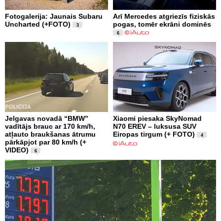
Fotogalerija: Jaunais Subaru
Arī Mercedes atgriezīs fiziskās
Uncharted (+FOTO)
pogas, tomēr ekrāni dominēs
3
6
Jelgavas novadā “BMW”
Xiaomi piesaka SkyNomad
vadītājs brauc ar 170 km/h,
N70 EREV – luksusa SUV
atļauto braukšanas ātrumu
Eiropas tirgum (+ FOTO)
4
pārkāpjot par 80 km/h (+
VIDEO)
6