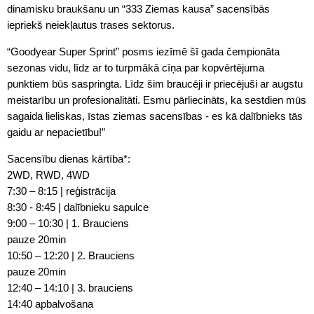
dinamisku braukšanu un “333 Ziemas kausa” sacensībās
iepriekš neiekļautus trases sektorus.
“Goodyear Super Sprint” posms iezīmē šī gada čempionāta
sezonas vidu, līdz ar to turpmākā cīņa par kopvērtējuma
punktiem būs saspringta. Līdz šim braucēji ir priecējuši ar augstu
meistarību un profesionalitāti. Esmu pārliecināts, ka sestdien mūs
sagaida lieliskas, īstas ziemas sacensības - es kā dalībnieks tās
gaidu ar nepacietību!”
Sacensību dienas kārtība*:
2WD, RWD, 4WD
7:30 – 8:15 | reģistrācija
8:30 - 8:45 | dalībnieku sapulce
9:00 – 10:30 | 1. Brauciens
pauze 20min
10:50 – 12:20 | 2. Brauciens
pauze 20min
12:40 – 14:10 | 3. brauciens
14:40 apbalvošana