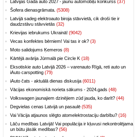
Latvijas Gada auto 2027 - jaunu automobiļu konkurss
(37)
Šofera dienasgrāmata.
(5308)
Latvijā sadeg elektroauto biroja stāvvietā, cik droši tie ir
daudzstāvu stāvvietās
(32)
Krievijas iebrukums Ukrainā!
(9042)
Vecas konfektes bērniem! Vai tas ir ok?
(3)
Moto salidojums Ķemeros
(8)
Kārtējā avārija Jūrmalā pie Circle K
(18)
Eksotiskie auto Latvijā 2026 – varenauto Rīgā, reti auto un
iAuto carspotting
(79)
iAuto čats - aktuālā dienas diskusija
(6011)
Vācijas ekonomiskā norieta sākums - 2024.gads
(48)
Volkswagen jaunajiem dzinējiem zūd jauda, ko darīt?
(44)
Degvielas cenas Latvijā un pasaulē
(535)
Vai Vācija atjaunos slēgto atomelektrostaciju darbību?
(16)
Lāču medības Latvijā! Vai populācija ir kļuvusi nekontrolējama
un būtu jāsāk medības?
(56)