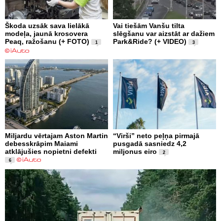
Škoda uzsāk sava lielākā
Vai tiešām Vanšu tilta
modeļa, jaunā krosovera
slēgšanu var aizstāt ar dažiem
Peaq, ražošanu (+ FOTO)
Park&Ride? (+ VIDEO)
1
3
Miljardu vērtajam Aston Martin
“Virši” neto peļņa pirmajā
debesskrāpim Maiami
pusgadā sasniedz 4,2
atklājušies nopietni defekti
miljonus eiro
2
6