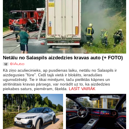
Netālu no Salaspils aizdedzies kravas auto (+ FOTO)
12
Kā ziņo aculiecinieks, ap pusdienas laiku, netālu no Salaspils ir
aizdegusies "fūre". Ceļš tajā vietā ir bloķēts, ieradušies
ugunsdzēsēji. Tie ir tikai minējumi, taču pieliktās kāpnes un
atritinātais kravas pārsegs, var norādīt uz to, ka aizdedzies
piekabes saturs, piemēram, šķelda.
LASĪT VAIRĀK