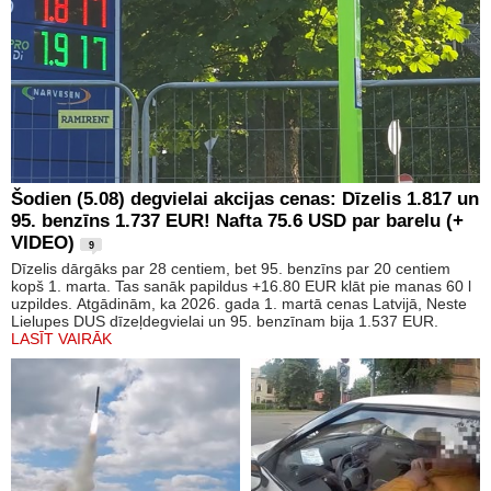
Šodien (5.08) degvielai akcijas cenas: Dīzelis 1.817 un
95. benzīns 1.737 EUR! Nafta 75.6 USD par barelu (+
VIDEO)
9
Dīzelis dārgāks par 28 centiem, bet 95. benzīns par 20 centiem
kopš 1. marta. Tas sanāk papildus +16.80 EUR klāt pie manas 60 l
uzpildes. Atgādinām, ka 2026. gada 1. martā cenas Latvijā, Neste
Lielupes DUS dīzeļdegvielai un 95. benzīnam bija 1.537 EUR.
LASĪT VAIRĀK