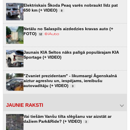
Elektriskais Škoda Peaq varēs nobraukt līdz pat
650 km (+ VIDEO)
8
Netālu no Salaspils aizdedzies kravas auto (+
FOTO)
12
Jaunais KIA Seltos nāks palīgā populārajam KIA
Sportage (+ VIDEO)
"Zvaniet prezidentam" - likumsargi Āgenskalnā
aiztur agresīvu un, iespējams, iereibušu
autovadītāju (+ VIDEO)
3
JAUNIE RAKSTI
Vai tiešām Vanšu tilta slēgšanu var aizstāt ar
dažiem Park&Ride? (+ VIDEO)
3