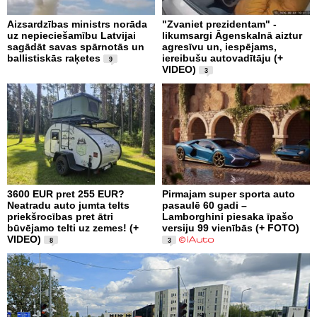
Aizsardzības ministrs norāda
"Zvaniet prezidentam" -
uz nepieciešamību Latvijai
likumsargi Āgenskalnā aiztur
sagādāt savas spārnotās un
agresīvu un, iespējams,
ballistiskās raķetes
iereibušu autovadītāju (+
9
VIDEO)
3
3600 EUR pret 255 EUR?
Pirmajam super sporta auto
Neatradu auto jumta telts
pasaulē 60 gadi –
priekšrocības pret ātri
Lamborghini piesaka īpašo
būvējamo telti uz zemes! (+
versiju 99 vienībās (+ FOTO)
VIDEO)
8
3