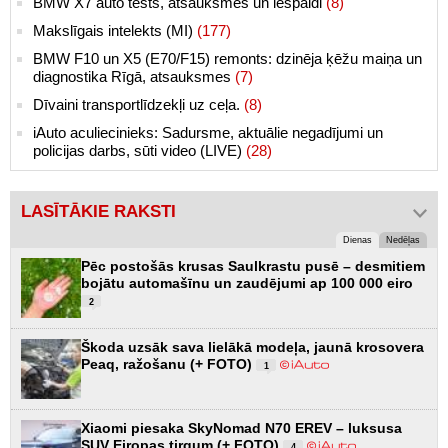
BMW X7 auto tests, atsauksmes un iespaidi
(8)
Makslīgais intelekts (MI)
(177)
BMW F10 un X5 (E70/F15) remonts: dzinēja ķēžu maiņa un
diagnostika Rīgā, atsauksmes
(7)
Dīvaini transportlīdzekļi uz ceļa.
(8)
iAuto aculiecinieks: Sadursme, aktuālie negadījumi un
policijas darbs, sūti video (LIVE)
(28)
LASĪTĀKIE RAKSTI
Dienas
Nedēļas
Pēc postošās krusas Saulkrastu pusē – desmitiem
bojātu automašīnu un zaudējumi ap 100 000 eiro
2
Škoda uzsāk sava lielākā modeļa, jaunā krosovera
Peaq, ražošanu (+ FOTO)
1
Xiaomi piesaka SkyNomad N70 EREV – luksusa
SUV Eiropas tirgum (+ FOTO)
4