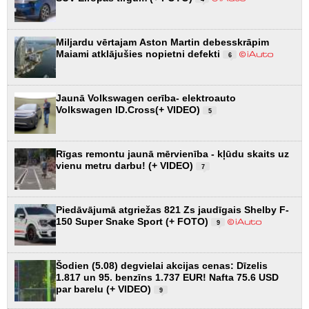
Miljardu vērtajam Aston Martin debesskrāpim
Maiami atklājušies nopietni defekti
6
Jaunā Volkswagen cerība- elektroauto
Volkswagen ID.Cross(+ VIDEO)
5
Rīgas remontu jaunā mērvienība - kļūdu skaits uz
vienu metru darbu! (+ VIDEO)
7
Piedāvājumā atgriežas 821 Zs jaudīgais Shelby F-
150 Super Snake Sport (+ FOTO)
9
Šodien (5.08) degvielai akcijas cenas: Dīzelis
1.817 un 95. benzīns 1.737 EUR! Nafta 75.6 USD
par barelu (+ VIDEO)
9