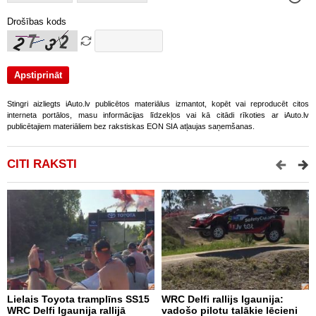
Drošības kods
Stingri aizliegts iAuto.lv publicētos materiālus izmantot, kopēt vai reproducēt citos
interneta portālos, masu informācijas līdzekļos vai kā citādi rīkoties ar iAuto.lv
publicētajiem materiāliem bez rakstiskas EON SIA atļaujas saņemšanas.
CITI RAKSTI
Lielais Toyota tramplīns SS15
WRC Delfi rallijs Igaunija:
i
WRC Delfi Igaunija rallijā
vadošo pilotu talākie lēcieni
a