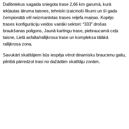
Dalībniekus sagaida sniegota trase 2,66 km garumā, kurā
iekļautas ātruma taisnes, tehniski izaicinoši līkumi un šī gada
čempionātā vēl neizmantotas trases reljefa maiņas. Kopējo
trases konfigurāciju veidos vairāki sektori: “333” drošas
braukšanas poligons, Jaunā kartingu trase, piebraucamā ceļa
taisne, Lielā asfalta/rallijkrosa trase un kompleksa tālākā
rallijkrosa zona.
Savukārt skatītājiem būs iespēja vērot dinamisku braucienu gaitu,
pilnībā pārredzot trasi no dažādām skatītāju zonām.