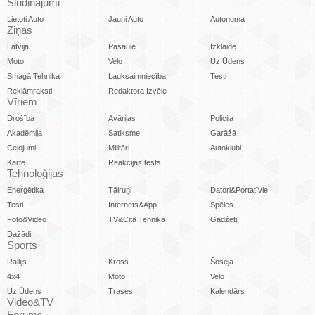
Sludinājumi
Lietoti Auto
Jauni Auto
Autonoma
Ziņas
Latvijā
Pasaulē
Izklaide
Moto
Velo
Uz Ūdens
Smagā Tehnika
Lauksaimniecība
Testi
Reklāmraksti
Redaktora Izvēle
Vīriem
Drošība
Avārijas
Policija
Akadēmija
Satiksme
Garāžā
Ceļojumi
Militāri
Autoklubi
Karte
Reakcijas tests
Tehnoloģijas
Enerģētika
Tālruņi
Datori&Portatīvie
Testi
Internets&App
Spēles
Foto&Video
TV&Cita Tehnika
Gadžeti
Dažādi
Sports
Rallijs
Kross
Šoseja
4x4
Moto
Velo
Uz Ūdens
Trases
Kalendārs
Video&TV
Forums