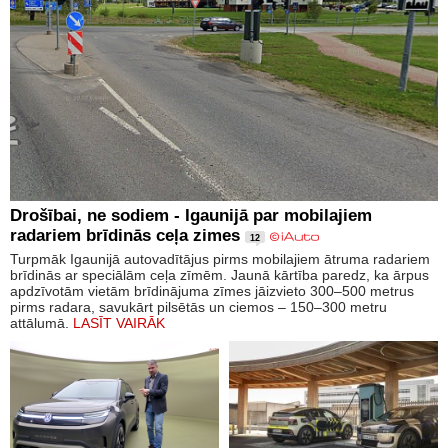
Drošībai, ne sodiem - Igaunijā par mobilajiem
radariem brīdinās ceļa zimes
12
Turpmāk Igaunijā autovadītājus pirms mobilajiem ātruma radariem
brīdinās ar speciālām ceļa zīmēm. Jaunā kārtība paredz, ka ārpus
apdzīvotām vietām brīdinājuma zīmes jāizvieto 300–500 metrus
pirms radara, savukārt pilsētās un ciemos – 150–300 metru
attālumā.
LASĪT VAIRĀK