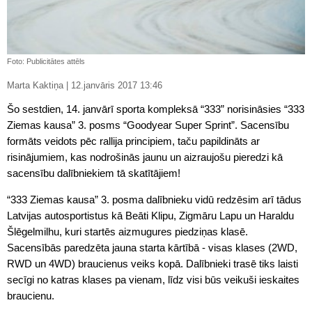
Foto: Publicitātes attēls
Marta Kaktiņa | 12.janvāris 2017 13:46
Šo sestdien, 14. janvārī sporta kompleksā “333” norisināsies “333
Ziemas kausa” 3. posms “Goodyear Super Sprint”. Sacensību
formāts veidots pēc rallija principiem, taču papildināts ar
risinājumiem, kas nodrošinās jaunu un aizraujošu pieredzi kā
sacensību dalībniekiem tā skatītājiem!
“333 Ziemas kausa” 3. posma dalībnieku vidū redzēsim arī tādus
Latvijas autosportistus kā Beāti Klipu, Zigmāru Lapu un Haraldu
Šlēgelmilhu, kuri startēs aizmugures piedziņas klasē.
Sacensībās paredzēta jauna starta kārtībā - visas klases (2WD,
RWD un 4WD) braucienus veiks kopā. Dalībnieki trasē tiks laisti
secīgi no katras klases pa vienam, līdz visi būs veikuši ieskaites
braucienu.