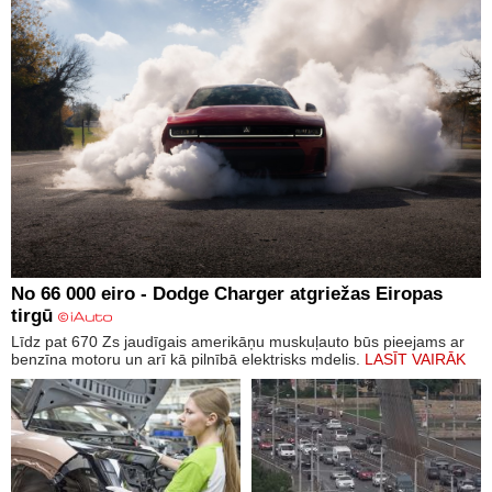
No 66 000 eiro - Dodge Charger atgriežas Eiropas
tirgū
Līdz pat 670 Zs jaudīgais amerikāņu muskuļauto būs pieejams ar
benzīna motoru un arī kā pilnībā elektrisks mdelis.
LASĪT VAIRĀK