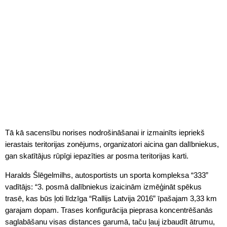
Tā kā sacensību norises nodrošināšanai ir izmainīts iepriekš
ierastais teritorijas zonējums, organizatori aicina gan dalībniekus,
gan skatītājus rūpīgi iepazīties ar posma teritorijas karti.
Haralds Šlēgelmilhs, autosportists un sporta kompleksa “333”
vadītājs: “3. posmā dalībniekus izaicinām izmēģināt spēkus
trasē, kas būs ļoti līdzīga “Rallijs Latvija 2016” īpašajam 3,33 km
garajam dopam. Trases konfigurācija pieprasa koncentrēšanās
saglabāšanu visas distances garumā, taču ļauj izbaudīt ātrumu,