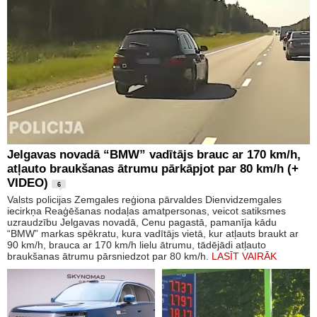
Jelgavas novadā “BMW” vadītājs brauc ar 170 km/h,
atļauto braukšanas ātrumu pārkāpjot par 80 km/h (+
VIDEO)
6
Valsts policijas Zemgales reģiona pārvaldes Dienvidzemgales
iecirkņa Reaģēšanas nodaļas amatpersonas, veicot satiksmes
uzraudzību Jelgavas novadā, Cenu pagastā, pamanīja kādu
“BMW” markas spēkratu, kura vadītājs vietā, kur atļauts braukt ar
90 km/h, brauca ar 170 km/h lielu ātrumu, tādējādi atļauto
braukšanas ātrumu pārsniedzot par 80 km/h.
LASĪT VAIRĀK