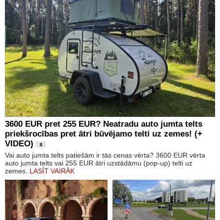
3600 EUR pret 255 EUR? Neatradu auto jumta telts
priekšrocības pret ātri būvējamo telti uz zemes! (+
VIDEO)
8
Vai auto jumta telts patiešām ir tās cenas vērta? 3600 EUR vērta
auto jumta telts vai 255 EUR ātri uzstādāmu (pop-up) telti uz
zemes.
LASĪT VAIRĀK