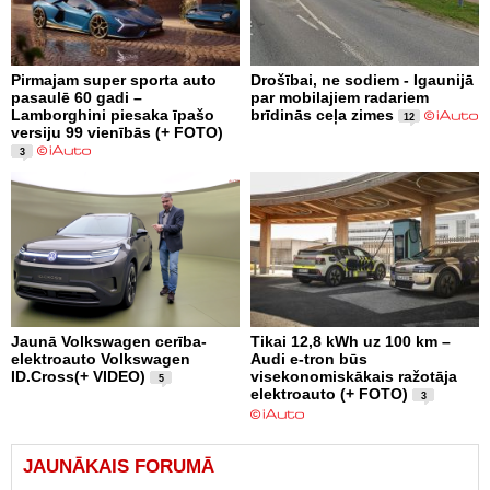
Pirmajam super sporta auto
Drošībai, ne sodiem - Igaunijā
pasaulē 60 gadi –
par mobilajiem radariem
Lamborghini piesaka īpašo
brīdinās ceļa zimes
12
versiju 99 vienībās (+ FOTO)
3
Jaunā Volkswagen cerība-
Tikai 12,8 kWh uz 100 km –
elektroauto Volkswagen
Audi e-tron būs
ID.Cross(+ VIDEO)
visekonomiskākais ražotāja
5
elektroauto (+ FOTO)
3
JAUNĀKAIS FORUMĀ