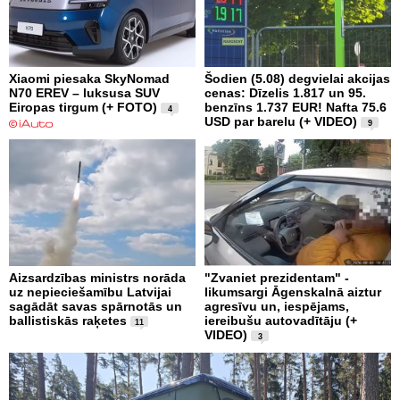
Xiaomi piesaka SkyNomad
Šodien (5.08) degvielai akcijas
N70 EREV – luksusa SUV
cenas: Dīzelis 1.817 un 95.
Eiropas tirgum (+ FOTO)
benzīns 1.737 EUR! Nafta 75.6
4
USD par barelu (+ VIDEO)
9
Aizsardzības ministrs norāda
"Zvaniet prezidentam" -
uz nepieciešamību Latvijai
likumsargi Āgenskalnā aiztur
sagādāt savas spārnotās un
agresīvu un, iespējams,
ballistiskās raķetes
iereibušu autovadītāju (+
11
VIDEO)
3