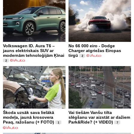
Volkswagen ID. Aura T6 –
No 66 000 eiro - Dodge
jauns elektriskais SUV ar
Charger atgriežas Eiropas
modernām tehnoloģijām Ķīnai
tirgū
2
2
Škoda uzsāk sava lielākā
Vai tiešām Vanšu tilta
modeļa, jaunā krosovera
slēgšanu var aizstāt ar dažiem
Peaq, ražošanu (+ FOTO)
Park&Ride? (+ VIDEO)
1
7