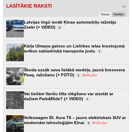
LASĪTĀKIE RAKSTI
Dienas
Nedēļas
Latvijas tirgū ienāk Ķīnas automobiļu ražotājs
Zeekr (+ VIDEO)
5
Kārļa Ulmaņa gatves un Lielirbes ielas krustojumā
ierīkos sabiedriskā transporta joslu
7
Škoda uzsāk sava lielākā modeļa, jaunā krosovera
Peaq, ražošanu (+ FOTO)
1
Vai tiešām Vanšu tilta slēgšanu var aizstāt ar
dažiem Park&Ride? (+ VIDEO)
7
Volkswagen ID. Aura T6 – jauns elektriskais SUV ar
modernām tehnoloģijām Ķīnai
2