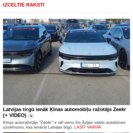
IZCELTIE RAKSTI
Latvijas tirgū ienāk Ķīnas automobiļu ražotājs Zeekr
(+ VIDEO)
5
Ķīnas autoražotājs "Zeekr" ir vēl viens šīs Āzijas valsts autobūves
uzņēmums, kas ienācis Latvijas tirgū.
LASĪT VAIRĀK