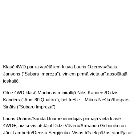
Klasē 4WD par uzvarētājiem kļuva Lauris Ozerovs/Gatis
Jansons (“Subaru Impreza”), viņiem pirmā vieta arī absolūtajā
ieskaitē.
Otrie 4WD klasē Madonas minirallijā Niks Kanders/Didzis
Kanders (“Audi 80 Quattro”), bet trešie – Mikus Neško/Kaspars
Sināts (“Subaru Impreza”).
Lauris Unāms/Sanda Unāme ierindojās pirmajā vietā klasē
4WD+, aiz sevis atstājot Didzi Vāveru/Armandu Griboniku un
Jāni Lambertu/Denisu Sergijenko. Visas trīs ekipāžas startēja ar