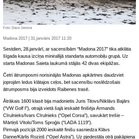
Foto: Dace Janova
Madona 2017 | 31.janvāris 2017 11:20
Sestdien, 28.janvārī, ar sacensībām “Madona 2017” tika atklāta
šīgada kausa izcīņa minirallijā standarta automobiļu grupā. Uz
starta Madonas Saieta laukumā stājās 42 divas ekipāžas.
Četri ātrumposmi norisinājās Madonas apkārtnes daudzviet
joprojām ledus klātajos ceļos, bet sacensību noslēdzošais
ātrumposms bija izveidots Raibenes trasē.
Ātrākais 1600 klasē bija madonietis Juris Titovs/Niklāvs Bajārs
(“VW Golf I”), otrajā vietā šajā ieskaitē finišēja Armands
Cīrulnieks/Ivars Cīrulnieks (“Opel Corsa”), savukārt trešie –
Mārtiņš Vītols/Toms Sproģis (“LADA 1119”).
Pirmajā pozīcijā 2000 ieskaitē finišu sasniedza Klāvs
Danne/Kārlis Roziņš (“Opel Astra”). Uz pjedestāla otrā pakāpiena