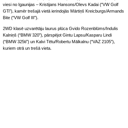
viesi no Igaunijas – Kristijans Hansons/Olevs Kadai (“VW Golf
GTi”), kamēr trešajā vietā ierindojās Mārtiņš Kreicburgs/Armands
Bite (“VW Golf III”).
2WD klasē uzvarētāju laurus plūca Gvido Rozenblūms/Indulis
Kalniņš (“BMW 320”), pārspējot Gintu Lapsu/Kasparu Lindi
(“BMW 325ti”) un Kalvi Tētu/Robertu Mālkalnu (“VAZ 2105”),
kuriem otrā un trešā vieta.