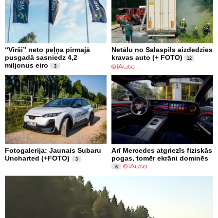
“Virši” neto peļņa pirmajā
Netālu no Salaspils aizdedzies
pusgadā sasniedz 4,2
kravas auto (+ FOTO)
12
miljonus eiro
3
Fotogalerija: Jaunais Subaru
Arī Mercedes atgriezīs fiziskās
Uncharted (+FOTO)
pogas, tomēr ekrāni dominēs
3
6