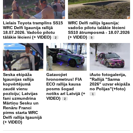
Lielais Toyota tramplīns SS15
WRC Delfi rallijs Igaunija:
i
WRC Delfi Igaunija rallijā
vadošo pilotu talākie lēcieni
a
18.07.2026. Vadošo pilotu
SS10 ātrumposmā - 18.07.2026
(
tālākie lēcieni (+ VIDEO)
(+ VIDEO)
2
5
P
Seska ekipāža
Gatavojiet
iAuto fotogalerija,
m
Igaunijas rallija
hronometrus! FIA
"Rallijā "Sarma
v
kopvērtējumā
ECO rallija kausa
2026" uzvar ekipāža
C
zaudē vienu
posms šogad
no Polijas"(+foto)
r
pozīciju; Latvijas
notiks arī Latvijā (+
1
fani uzmundrina
VIDEO)
2
Mārtiņu Sesku un
Renāru Franci
pirms starta WRC
Delfi rallija Igaunijā
(+ VIDEO)