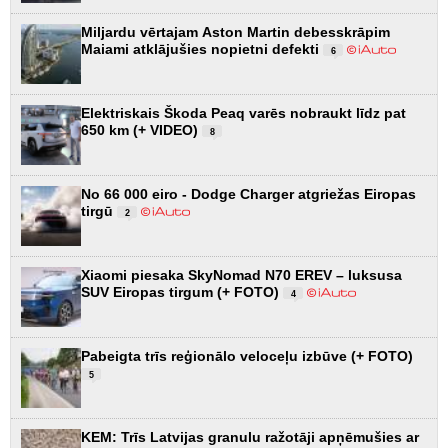
Miljardu vērtajam Aston Martin debesskrāpim
Maiami atklājušies nopietni defekti
6
Elektriskais Škoda Peaq varēs nobraukt līdz pat
650 km (+ VIDEO)
8
No 66 000 eiro - Dodge Charger atgriežas Eiropas
tirgū
2
Xiaomi piesaka SkyNomad N70 EREV – luksusa
SUV Eiropas tirgum (+ FOTO)
4
Pabeigta trīs reģionālo veloceļu izbūve (+ FOTO)
5
KEM: Trīs Latvijas granulu ražotāji apņēmušies ar