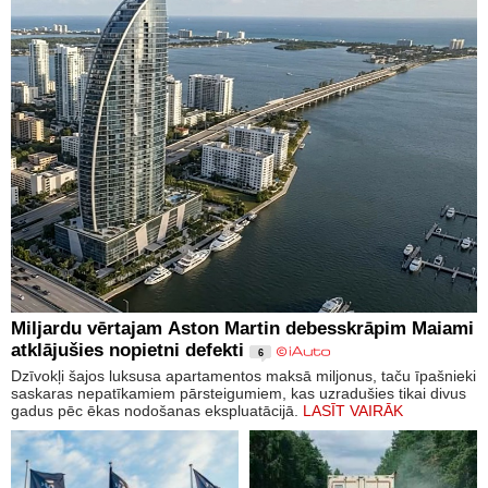
Miljardu vērtajam Aston Martin debesskrāpim Maiami
atklājušies nopietni defekti
6
Dzīvokļi šajos luksusa apartamentos maksā miljonus, taču īpašnieki
saskaras nepatīkamiem pārsteigumiem, kas uzradušies tikai divus
gadus pēc ēkas nodošanas ekspluatācijā.
LASĪT VAIRĀK