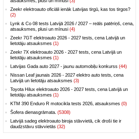
atsauksmes, plusi un mīnusi
(3)
Zeekr elektroauto oficiāli ienāk Latvijas tirgū, kas tos tirgos?
(2)
Lynk & Co 08 tests Latvijā 2026 / 2027 – reāls patēriņš, cena,
atsauksmes, plusi un mīnusi
(4)
Zeekr 7GT elektroauto 2026 - 2027 tests, cena Latvijā un
lietotāju atsauksmes
(1)
Zeekr 7X elektroauto 2026 - 2027 tests, cena Latvijā un
lietotāju atsauksmes
(1)
Latvijas Gada auto 2027 - jaunu automobiļu konkurss
(44)
Nissan Leaf jaunais 2026 - 2027 elektro auto tests, cena
Latvijā un lietotāju atsauksmes
(3)
Toyota Hilux elektroauto 2026 - 2027 tests, cena Latvijā un
lietotāju atsauksmes
(1)
KTM 390 Enduro R motocikla tests 2026, atsauksmes
(0)
Šofera dienasgrāmata.
(5308)
Latvijā sadeg elektroauto biroja stāvvietā, cik droši tie ir
daudzstāvu stāvvietās
(32)