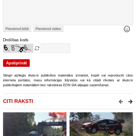
Pievienot bildi
Pievienot video
Drošības kods
Stingri aizliegts iAuto.lv publicētos materiālus izmantot, kopēt vai reproducēt citos
interneta portālos, masu informācijas līdzekļos vai kā citādi rīkoties ar iAuto.lv
publicētajiem materiāliem bez rakstiskas EON SIA atļaujas saņemšanas.
CITI RAKSTI