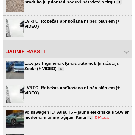
produkciju prioritāri nodrošināt vietējo tirgu
1
LVRTC: Robežas aprīkošana rit pēc plāniem (+
VIDEO)
JAUNIE RAKSTI
Latvijas tirgū ienāk Ķīnas automobiļu ražotājs
Zeekr (+ VIDEO)
5
LVRTC: Robežas aprīkošana rit pēc plāniem (+
VIDEO)
Volkswagen ID. Aura T6 – jauns elektriskais SUV ar
modernām tehnoloģijām Ķīnai
2