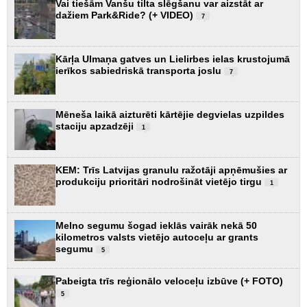
Vai tiešām Vanšu tilta slēgšanu var aizstāt ar
dažiem Park&Ride? (+ VIDEO)
7
Kārļa Ulmaņa gatves un Lielirbes ielas krustojumā
ierīkos sabiedriskā transporta joslu
7
Mēneša laikā aizturēti kārtējie degvielas uzpildes
staciju apzadzēji
1
KEM: Trīs Latvijas granulu ražotāji apņēmušies ar
produkciju prioritāri nodrošināt vietējo tirgu
1
Melno segumu šogad ieklās vairāk nekā 50
kilometros valsts vietējo autoceļu ar grants
segumu
5
Pabeigta trīs reģionālo veloceļu izbūve (+ FOTO)
5